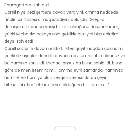
Baumgartner izah etdi.
Carell niyə bəzi şərtlərə cavab verdiyini, amma nəticədə
finalın bir hissəsi olmaq istədiyini bölüşdü. 'Greg-ə
demişdim ki, bunun yaxşı bir fikir olduğunu düşünmürəm,
çünki Michaelın hekayəsinin qətiliklə bitdiyini hiss edirdim'
deyə izah etdi.
Carell sözlərini davam etdirdi: “Geri qayıtmaqdan çəkindim,
çünki siz uşaqlar daha iki dəyərli mövsümə sahib oldunuz və
bu hamının sonu idi. Michael onsuz da buna sahib idi, buna
görə də mən istəmirdim ... amma eyni zamanda, hamınıza
hörmət və hamıya olan sevgim sayəsində bu şeyin
bitməsini etiraf etmək lazım olduğunu hiss etdim. . ”