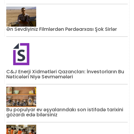
Ən Sevdiyiniz Filmlərdən Pərdəarxası Şok Sirlər
C&J Enerji Xidmətləri Qazancları: İnvestorların Bu
Nəticələri Niyə Sevməmələri
Bu populyar ev əşyalarındakı son istifadə tarixini
gözardı edə bilərsiniz