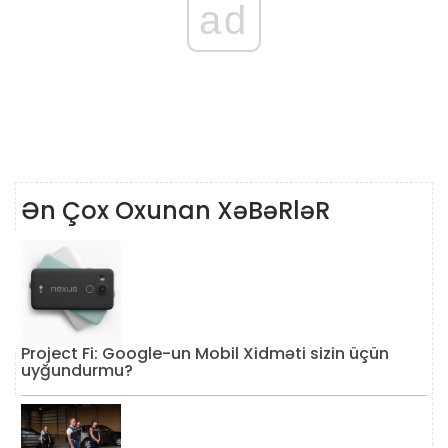
ad
Ən Çox Oxunan XəBəRləR
Project Fi: Google-un Mobil Xidməti sizin üçün
uyğundurmu?