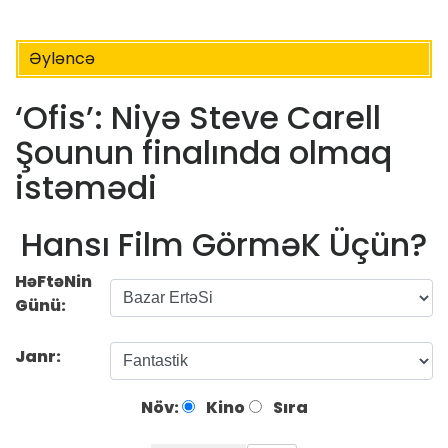
Əyləncə
‘Ofis’: Niyə Steve Carell
Şounun finalında olmaq
istəmədi
Hansı Film GörməK Üçün?
HəFtəNin
Günü:
Janr:
Növ:
Kino
Sıra