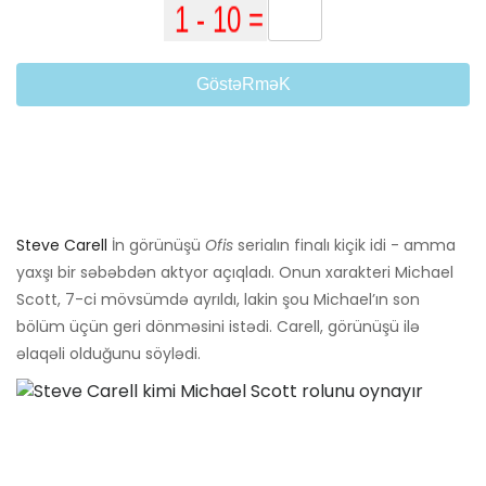
GöstəRməK
Steve Carell
İn görünüşü
Ofis
serialın finalı kiçik idi - amma
yaxşı bir səbəbdən aktyor açıqladı. Onun xarakteri Michael
Scott, 7-ci mövsümdə ayrıldı, lakin şou Michael’ın son
bölüm üçün geri dönməsini istədi. Carell, görünüşü ilə
əlaqəli olduğunu söylədi.