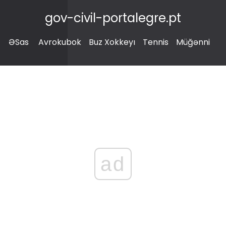
gov-civil-portalegre.pt
ƏSas
Avrokubok
Buz Xokkeyı
Tennis
Müğənni
ad