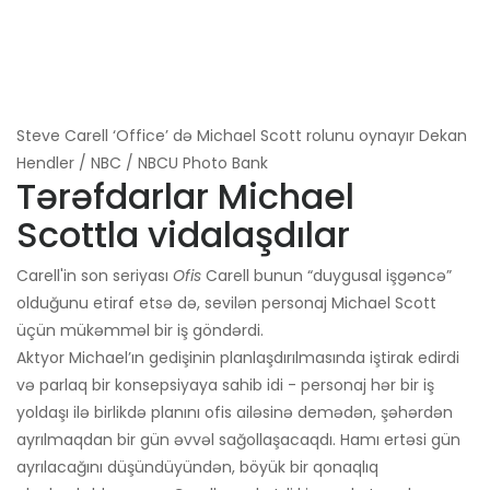
Steve Carell ‘Office’ də Michael Scott rolunu oynayır Dekan
Hendler / NBC / NBCU Photo Bank
Tərəfdarlar Michael
Scottla vidalaşdılar
Carell'in son seriyası
Ofis
Carell bunun “duygusal işgəncə”
olduğunu etiraf etsə də, sevilən personaj Michael Scott
üçün mükəmməl bir iş göndərdi.
Aktyor Michael’ın gedişinin planlaşdırılmasında iştirak edirdi
və parlaq bir konsepsiyaya sahib idi - personaj hər bir iş
yoldaşı ilə birlikdə planını ofis ailəsinə demədən, şəhərdən
ayrılmaqdan bir gün əvvəl sağollaşacaqdı. Hamı ertəsi gün
ayrılacağını düşündüyündən, böyük bir qonaqlıq