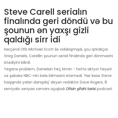
Steve Carell serialın
finalında geri döndü və bu
şounun ən yaxşı gizli
qaldığı sirr idi
Hərçənd
Ofis
Michael Scott ilə vidalaşmışdı, şou iştirakçısı
Greg Daniels, Carellin şounun serial finalında geri dönməsini
istədiyini bilirdi.
Yeganə problem, Danielsin heç kimin - hətta aktyor heyəti
və şəbəkə NBC-nin belə bilməsini istəmədi. 'Hər kəsə Steve
haqqında yalan danışdıq' deyən redaktor Dave Rogers, 8
sentyabr seriyası zamanı açıqladı
Ofisin şifahi tarixi
podcast.