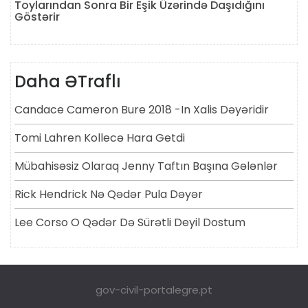
Toylarından Sonra Bir Eşik Üzərində Daşıdığını
Göstərir
Daha ƏTraflı
Candace Cameron Bure 2018 -in Xalis Dəyəridir
Tomi Lahren Kollecə Hara Getdi
Mübahisəsiz Olaraq Jenny Taftın Başına Gələnlər
Rick Hendrick Nə Qədər Pula Dəyər
Lee Corso O Qədər Də Sürətli Deyil Dostum
gov-civil-portalegre.pt