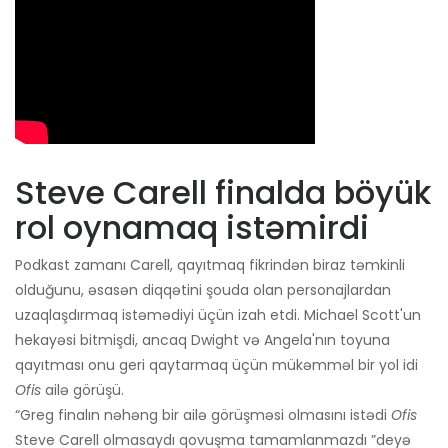
Steve Carell finalda böyük
rol oynamaq istəmirdi
Podkast zamanı Carell, qayıtmaq fikrindən biraz təmkinli
olduğunu, əsasən diqqətini şouda olan personajlardan
uzaqlaşdırmaq istəmədiyi üçün izah etdi. Michael Scott'un
hekayəsi bitmişdi, ancaq Dwight və Angela'nın toyuna
qayıtması onu geri qaytarmaq üçün mükəmməl bir yol idi
Ofis
ailə görüşü.
“Greg finalın nəhəng bir ailə görüşməsi olmasını istədi
Ofis
Steve Carell olmasaydı qovuşma tamamlanmazdı ”deyə