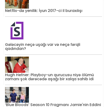
Netflix-də yenilik: İyun 2017-ci il buraxılışı
Gələcəyin neçə uşağı var və neçə fərqli
qadından?
Hugh Hefner: Playboy-un qurucusu niyə ölümü
zamanı şok dərəcədə aşağı bir xalqa sahib idi
‘Blue Bloods’ Season 10 Fragmanı Jamie'nin Eddini