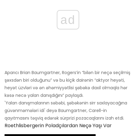
ad
Aparıcı Brian Baumgartner, Rogers’in “bilən bir neçə seçilmiş
şəxsdən biri olduğunu” və bu kiçik dairənin “aktyor heyəti,
heyət üzvləri və ən əhəmiyyətlisi şəbəkə daxil olmaqla hər
kəsə necə yalan danışdığını” paylaşdı.
'Yalan danışmalarının səbəbi, şəbəkənin sirr saxlayacağına
güvənməmələri idi' deyə Baumgartner, Carell-in
qayıtmasını təşviq edərək sürprizi pozacaqlarını izah etdi.
Roethlisbergerin Poladçılardan Neçə Yaşı Var