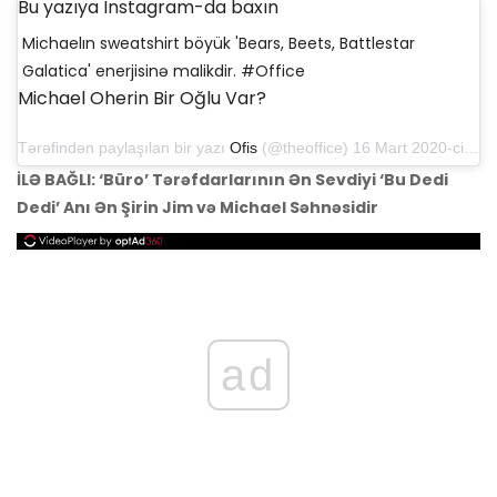
Bu yazıya Instagram-da baxın
Michaelın sweatshirt böyük 'Bears, Beets, Battlestar
Galatica' enerjisinə malikdir. #Office
Michael Oherin Bir Oğlu Var?
Tərəfindən paylaşılan bir yazı
Ofis
(@theoffice) 16 Mart 2020-ci il, saat 12: 00-da PDT
İLƏ BAĞLI: ‘Büro’ Tərəfdarlarının Ən Sevdiyi ‘Bu Dedi
Dedi’ Anı Ən Şirin Jim və Michael Səhnəsidir
ad