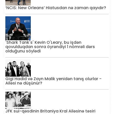
‘NCIS: New Orleans’ Hiatusdan nə zaman qayıdır?
'Shark Tank's' Kevin O'Leary, bu işdən
qovulduqdan sonra öyrəndiyi 1 nömrəli dərs
olduğunu söylədi
Gigi Hadid və Zayn Malik yenidən tanış olurlar -
Ailəsi nə düşünür?
JFK sui-qəsdinin Britaniya Kral Ailəsinə təsiri