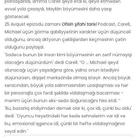
planlaşdırıldı, amma Carell qeyd etdi ki, qeyd etmədən
əvvəl yola çıxsaydı, Mayklın böyüməsini daha yaxşı
göstərəcək.
25 Avqust epizodu zamanı
Ofisin şifahi tarixi
Podcast, Carell,
Michael üçün görmə qabiliyyətinin xarakter üçün düşüncəli
olduğunu, ancaq aktyorun çəkilişlərdən keçməsinin çətin
olduğunu paylaşdı.
'Sadəcə bunun bir insan kimi böyüməsinin ən zərif nümayişi
olacağını düşünürdüm' dedi Carell. “O ... Michael qeyd
olunacağı üçün yaşadığına görə, yalnız onun istədiyini
düşünürsən, diqqət mərkəzində olmaq istəyir. Ancaq böyük
xəracından, böyük yola salınmasından uzaqlaşması və hər
bir personajla çox fərdi şəkildə vidalaşmağı bacarması -
mənim üçün bunun əks-səda doğuracağını hiss etdi. ”
'Bu, bazarlıq etdiyimdən demək olar ki, çox idi, çünki bu oldu'
dedi. 'Oyuncu heyətindəki hər kəslə səhnələrim var idi və
bu, emosional işgəncə idi, çünki bir həftə vidalaşmağınızı
xəyal edin.'