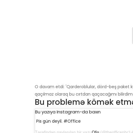
O davam etdi: 'Qarderoblular, dörd-beş paket kü
qaçılmaz olaraq bu cırtdan qaçacağımı bilirdim. B
Bu problemə kömək etmək
Bu yazıya Instagram-da baxın
Pis gün deyil. #Office
Tərəfindən paylaşılan bir yazı
Ofis
(@theofficenbc) 4 oktya