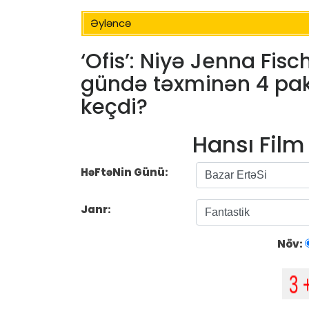
Əyləncə
‘Ofis’: Niyə Jenna Fi
gündə təxminən 4 pak
keçdi?
Hansı Fil
HəFtəNin Günü:
Janr:
Növ: