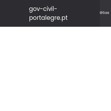
gov-civil-
ƏSas
portalegre.pt