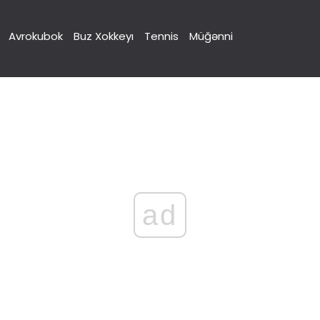
Avrokubok
Buz Xokkeyı
Tennis
Müğənni
ad