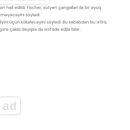
 həll edildi. Fischer, sütyen çəngəlləri ilə bir ayaq
məyəcəyini söylədi.
yini üçün kökələcəyini söylədi. Bu səbəbdən bu ixtira,
rə çəkisi dəyişsə də istifadə edilə bilər.
ad