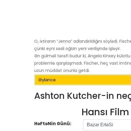
O, ixtiranın “Jenna” adlandırıldığını söylədi. Fis
çünki eyni səsli oğlan yeni verilişində işləyir.
Ən gülməli tərəfi budur ki, Angela Kinsey külotl
problemlə qarşılaşmadı. Fischer, heç vaxt imtin
uzun müddət onunla getdi.
Əyləncə
Ashton Kutcher-in neç
Hansı Fil
HəFtəNin Günü: