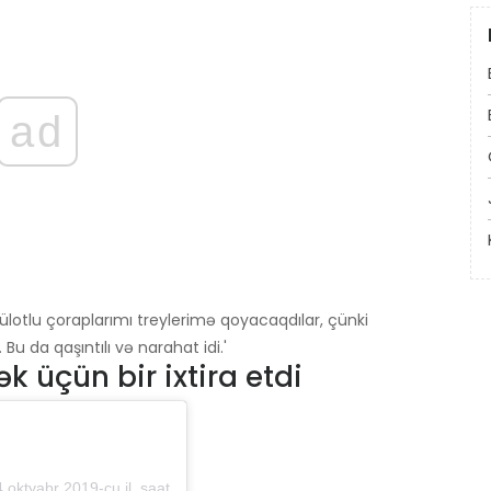
ad
lotlu çoraplarımı treylerimə qoyacaqdılar, çünki
u da qaşıntılı və narahat idi.'
 üçün bir ixtira etdi
br 2019-cu il, saat 6: 30-da PDT