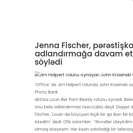
Jenna Fischer, pərəstişk
adlandırmağa davam etm
söylədi
‘Office’ də Jim Halpert rolunda John Krasinski 
Photo Bank
Aktrisa uzun illər Pam Beesly rolunu oynadı. Be
onu belə adlandırması təəccüblü deyil. Diqqət e
Fischer, 'Louis-də böyüyən kiçik bir qız ikən b
istədim' dedi.
Ofis xanımları
. “Əvvəllər izləyirdi
olmaq istəyirəm. Hər kəsin xatırladığı bir televi