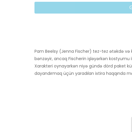
Pam Beelsy (Jenna Fischer) tez-tez ətəkdə və 
bənzəyir, ancaq Fischerin işləyərkən kostyumu il
Xarakteri oynayarkən niyə gündə dörd paket kül
dayandırmaq üçün yaradılan ixtira haqqında m