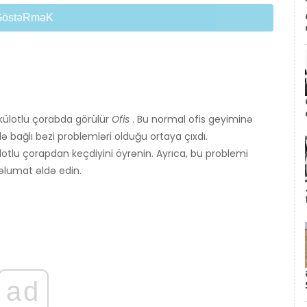
GöstəRməK
külotlu çorabda görülür
Ofis
. Bu normal ofis geyiminə
ə bağlı bəzi problemləri olduğu ortaya çıxdı.
otlu çorapdan keçdiyini öyrənin. Ayrıca, bu problemi
əlumat əldə edin.
ad