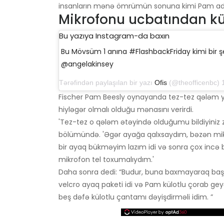
insanların mənə ömrümün sonuna kimi Pam adın
Mikrofonu ucbatından kül
Bu yazıya Instagram-da baxın
Bu Mövsüm 1 anına #FlashbackFriday kimi bir 
@angelakinsey
Tərəfindən paylaşılan bir yazı
Ofis
(@theofficenbc) 18 oktyabr 
Fischer Pam Beesly oynayanda tez-tez qələm yu
hiyləgər olmalı olduğu mənasını verirdi.
'Tez-tez o qələm ətəyində olduğumu bildiyiniz
bölümündə. 'Əgər ayağa qalxsaydım, bəzən mik
bir ayaq bükməyim lazım idi və sonra çox incə b
mikrofon tel toxumalıydım.'
Daha sonra dedi: “Budur, buna baxmayaraq baş ve
velcro ayaq paketi idi və Pam külotlu çorab 
beş dəfə külotlu çantamı dəyişdirməli idim. ”