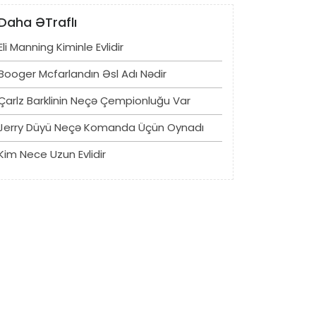
Daha ƏTraflı
Eli Manning Kiminle Evlidir
Booger Mcfarlandın Əsl Adı Nədir
Çarlz Barklinin Neçə Çempionluğu Var
Jerry Düyü Neçə Komanda Üçün Oynadı
Kim Nece Uzun Evlidir