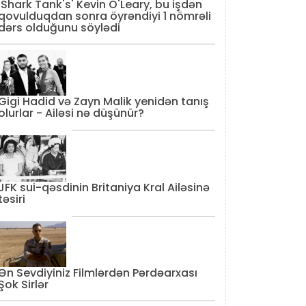
'Shark Tank's' Kevin O'Leary, bu işdən
qovulduqdan sonra öyrəndiyi 1 nömrəli
dərs olduğunu söylədi
Gigi Hadid və Zayn Malik yenidən tanış
olurlar - Ailəsi nə düşünür?
JFK sui-qəsdinin Britaniya Kral Ailəsinə
təsiri
Ən Sevdiyiniz Filmlərdən Pərdəarxası
Şok Sirlər