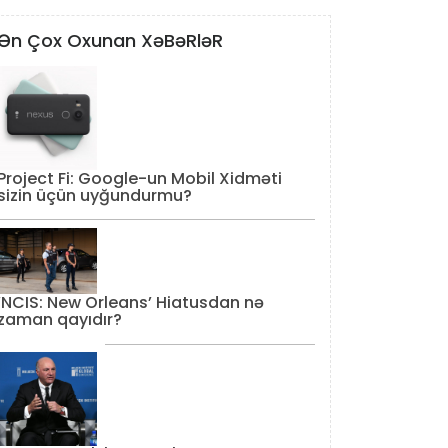
Ən Çox Oxunan XəBəRləR
Project Fi: Google-un Mobil Xidməti
sizin üçün uyğundurmu?
‘NCIS: New Orleans’ Hiatusdan nə
zaman qayıdır?