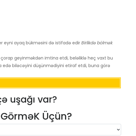
cher eyni ayaq bükməsini də istifadə edir
Birlikdə bölmək
u çorap geyinməkdən imtina etdi, beləliklə heç vaxt bu
a edə biləcəyini düşünmədiyini etiraf etdi, buna görə
ə uşağı var?
m GörməK Üçün?