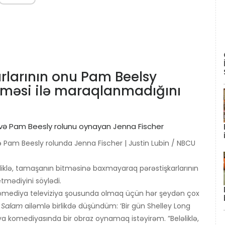
arlarının onu Pam Beelsy
əsi ilə maraqlanmadığını
və Pam Beesly rolunda Jenna Fischer | Justin Lubin / NBCU
ləliklə, tamaşanın bitməsinə baxmayaraq pərəstişkarlarının
tmədiyini söylədi.
ir komediya televiziya şousunda olmaq üçün hər şeydən çox
m
Salam
ailəmlə birlikdə düşündüm: ‘Bir gün Shelley Long
ziya komediyasında bir obraz oynamaq istəyirəm. ”Beləliklə,