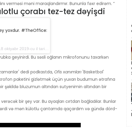
ı verməsi məni maraqlandırmır. Bununla fəxr edirəm. ”
otlu çorabı tez-tez dəyişdi
şey yoxdur. #TheOffice:
2019-cu il tarixdə saat 6: 00-da PDT
bka geyinirdi. Bu səsli oğlanın mikrofonunu taxarkən
 zamanlar' dedi podkastda,
Ofis xanımları
'Basketbol'
rofon paketini gizlətmək üçün yuxarı budumun ətrafına
ir şəkildə bluzumun altından sutyenimin altından bir
rəcək bir şey var. Bu ayaqları cırtdan bağladılar. Bunlar
geyərdi və mən külotlu çantamda qaçardım və gündə dörd-