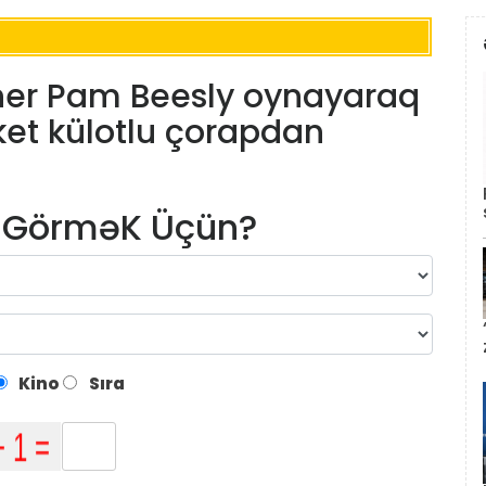
scher Pam Beesly oynayaraq
et külotlu çorapdan
m GörməK Üçün?
Kino
Sıra