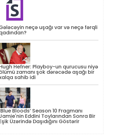
Gələcəyin neçə uşağı var və neçə fərqli
qadından?
Hugh Hefner: Playboy-un qurucusu niyə
ölümü zamanı şok dərəcədə aşağı bir
xalqa sahib idi
‘Blue Bloods’ Season 10 Fragmanı
Jamie'nin Eddini Toylarından Sonra Bir
Eşik Üzərində Daşıdığını Göstərir