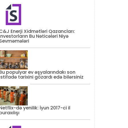
C&J Enerji Xidmətləri Qazancları:
İnvestorların Bu Nəticələri Niyə
Sevməmələri
Bu populyar ev əşyalarındakı son
istifadə tarixini gözardı edə bilərsiniz
Netflix-də yenilik: İyun 2017-ci il
buraxılışı