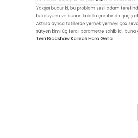
Yaxşısı budur ki, bu problem səsli adam tərəfindən
bükdüyünü və bunun külotlu çorabında qaçış et
Aktrisa ayrıca tətillərdə yemək yeməyi çox sevdi
sütyen kimi üç fərqli parametrə sahib idi, buna gö
Terri Bradshaw Kollecə Hara Getdi