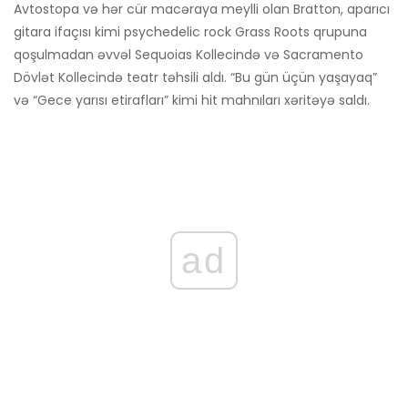
Avtostopa və hər cür macəraya meylli olan Bratton, aparıcı
gitara ifaçısı kimi psychedelic rock Grass Roots qrupuna
qoşulmadan əvvəl Sequoias Kollecində və Sacramento
Dövlət Kollecində teatr təhsili aldı. “Bu gün üçün yaşayaq”
və “Gece yarısı etirafları” kimi hit mahnıları xəritəyə saldı.
ad