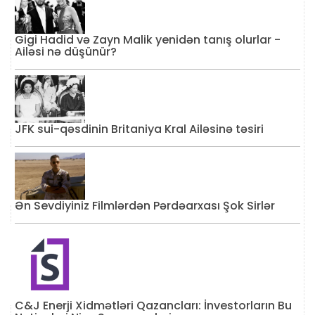
Gigi Hadid və Zayn Malik yenidən tanış olurlar -
Ailəsi nə düşünür?
JFK sui-qəsdinin Britaniya Kral Ailəsinə təsiri
Ən Sevdiyiniz Filmlərdən Pərdəarxası Şok Sirlər
C&J Enerji Xidmətləri Qazancları: İnvestorların Bu