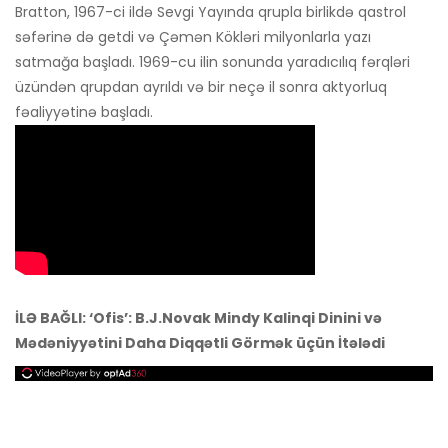
Bratton, 1967-ci ildə Sevgi Yayında qrupla birlikdə qastrol
səfərinə də getdi və Çəmən Kökləri milyonlarla yazı
satmağa başladı. 1969-cu ilin sonunda yaradıcılıq fərqləri
üzündən qrupdan ayrıldı və bir neçə il sonra aktyorluq
fəaliyyətinə başladı.
İLƏ BAĞLI: ‘Ofis’: B.J.Novak Mindy Kalinqi Dinini və
Mədəniyyətini Daha Diqqətli Görmək üçün İtələdi