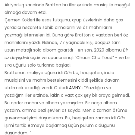
Aktyorluq xaricində Bratton bu illər ərzində musiqi ilə məşğul
olmağa davam etdi.
Çəmən Kökləri ilə əsas tutqunu, qrup üzvlərinin daha çox
yaradıcı nəzarətə sahib olmalarını və öz mahnılarını
yazmağı istəmələri idi. Buna görə Bratton o vaxtdan bəri öz
mahnılarını yazdı. Əslində, 77 yaşındakı kişi, doqquz tam
uzun metrajlı solo albom çıxartdı - ən son, 2020 albomu
Bir
az dəyişdirilmişdir
və aparıcı sinqlı “Chaun Chu Toad” - və bir
sıra uğurlu solo turlarına başladı.
Brattonun maliyyə uğuru idi
Ofis
bu, həqiqətən, indie
musiqisini və mahnı bəstələməsini ciddi şəkildə davam
etdirmək azadlığı verdi. O dedi
AMNY
: “Yazdığım və
yazdığım illər ərzində, lakin o vaxt çox şey bir araya gəlmədi.
Bu qədər mahnı və albom yazmışdım. Bir neçə albom
yazdım, amma bəzi şeyləri az sayda. Mən o zaman özümə
güvənmədiyimi düşünürəm. Bu, həqiqətən zaman idi
Ofis
işimi tərtib etməyə başlamaq üçün pulum olduğunu
düşündüm. ”