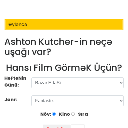
Əyləncə
Ashton Kutcher-in neçə
uşağı var?
Hansı Film GörməK Üçün?
HəFtəNin
Günü:
Janr:
Növ:
Kino
Sıra