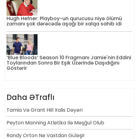
Hugh Hefner: Playboy-un qurucusu niyə ölümü
zamanı şok dərəcədə aşağı bir xalqa sahib idi
‘Blue Bloods’ Season 10 Fragmanı Jamie'nin Eddini
Toylarından Sonra Bir Eşik Üzərində Daşıdığını
Göstərir
Daha ƏTraflı
Tamia Və Grant Hill Xalis Dəyəri
Peyton Manning Atletika Ilə Məşğul Olub
Randy Orton Nə Vaxtdan Güləşir