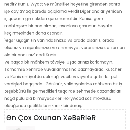
nədir? Kunis, Wyatt və münsiflər heyətinə girəndən sonra
işə qayıtmaq barədə açıqlama verdi! Digər analar yenidən
iş gücünə girməkdən qorxmamalıdır. Kunisə görə
möhtəşəm bir ana olmaq, insanların çoxunun həyata
keçirməsindən daha asandır.
'Əgər uşağınızın yanındasınızsa və orada olsanız, orada
olsanız və nişanlısınızsa və əhəmiyyət verərsinizsə, o zaman
əla bir anasınız' dedi Kunis.
Və başqa bir möhkəm tövsiyə: Uşaqlarınızı korlamayın.
Tamamilə xəmirdə yuvarlanmasına baxmayaraq, Kutcher
və Kunis ehtiyatda qalmağı vacib vəziyyətə gətirirlər pul
vərdişləri haqqında . Görünür, valideynlərinə möhkəm bir iş
təşəbbüsü ilə gəlmədikləri təqdirdə zəhmətlə qazandıqları
nağd pulu ala bilməyəcəklər. Hollywood söz mövzusu
olduğunda qətiliklə bənzərsiz bir duruş.
Ən Çox Oxunan XəBəRləR