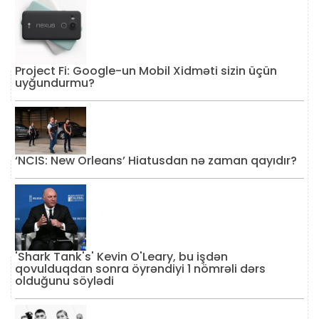
Project Fi: Google-un Mobil Xidməti sizin üçün
uyğundurmu?
‘NCIS: New Orleans’ Hiatusdan nə zaman qayıdır?
'Shark Tank's' Kevin O'Leary, bu işdən
qovulduqdan sonra öyrəndiyi 1 nömrəli dərs
olduğunu söylədi