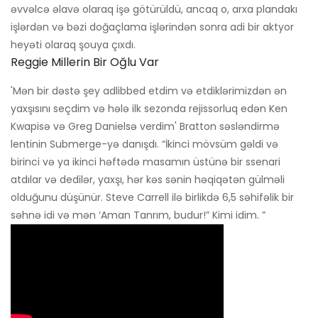
əvvəlcə əlavə olaraq işə götürüldü, ancaq o, arxa plandakı
işlərdən və bəzi doğaçlama işlərindən sonra adi bir aktyor
heyəti olaraq şouya çıxdı.
Reggie Millerin Bir Oğlu Var
'Mən bir dəstə şey adlibbed etdim və etdiklərimizdən ən
yaxşısını seçdim və hələ ilk sezonda rejissorluq edən Ken
Kwapisə və Greg Danielsə verdim' Bratton səsləndirmə
lentinin Submerge-yə danışdı. “İkinci mövsüm gəldi və
birinci və ya ikinci həftədə masamın üstünə bir ssenari
atdılar və dedilər, yaxşı, hər kəs sənin həqiqətən gülməli
olduğunu düşünür. Steve Carrell ilə birlikdə 6,5 səhifəlik bir
səhnə idi və mən ‘Aman Tanrım, budur!” Kimi idim. ”