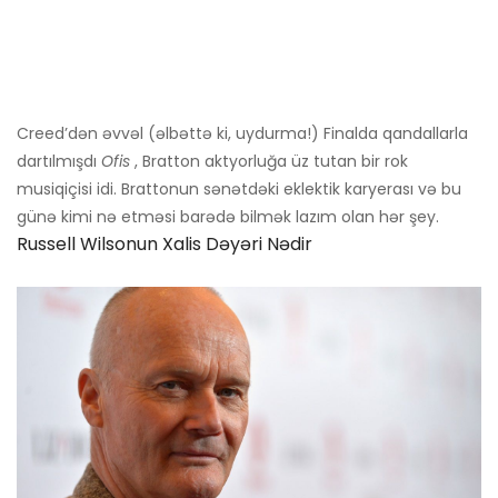
Creed’dən əvvəl (əlbəttə ki, uydurma!) Finalda qandallarla
dartılmışdı
Ofis
, Bratton aktyorluğa üz tutan bir rok
musiqiçisi idi. Brattonun sənətdəki eklektik karyerası və bu
günə kimi nə etməsi barədə bilmək lazım olan hər şey.
Russell Wilsonun Xalis Dəyəri Nədir