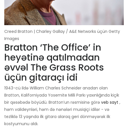
Creed Bratton | Charley Gallay / A&E Networks üçün Getty
Images
Bratton ‘The Office’ in
heyətinə qatılmadan
əvvəl The Grass Roots
üçün gitaraçı idi
1943-cü ildə William Charles Schneider anadan olan
Bratton, Kaliforniyada Yosemite Milli Parkı yaxınlığında kiçik
bir qəsəbədə böyüdü. Bratton’un rəsmisinə görə
veb sayt
,
həm valideynləri, həm də nənələri musiqiçi idilər - və
tezliklə 13 yaşında ilk gitara alaraq geri dönməyərək ilk
kostyumunu aldı.