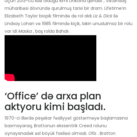
üçün 2013-cü ildə olduğu kimi
Linkolna qənaət
, Vətəndaş
müharibəsi dövründə qurulmuş tarixi bir dram. Lifetime’ın
Elizabeth Taylor biopik filmində də rol aldı
Liz & Dick
ilə
Lindsay Lohan və 1985 filmində kiçik, lakin unudulmaz bir rolu
var idi
Maska
, baş rolda Bahalı .
‘Office’ də arxa plan
aktyoru kimi başladı.
1970-ci illərdə peşəkar fəaliyyət göstərməyə başlamasına
baxmayaraq, Brattonun ekssentrik Creed rolunu
oynayanadək əsl böyük fasiləsi olmadı.
Ofis
. Bratton