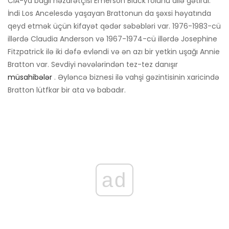
CIA-ya bağlı nəzarətçisi Emerson Black rolunu dilə gətirdi.
İndi Los Ancelesdə yaşayan Brattonun da şəxsi həyatında
qeyd etmək üçün kifayət qədər səbəbləri var. 1976-1983-cü
illərdə Claudia Anderson və 1967-1974-cü illərdə Josephine
Fitzpatrick ilə iki dəfə evləndi və ən azı bir yetkin uşağı Annie
Bratton var. Sevdiyi nəvələrindən tez-tez danışır
müsahibələr
. Əyləncə biznesi ilə vahşi gəzintisinin xaricində
Bratton lütfkar bir ata və babadır.
ad