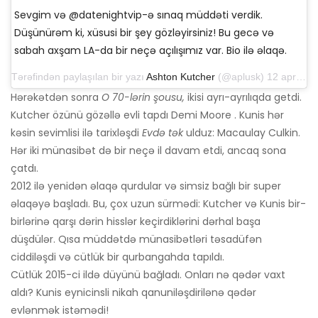
Sevgim və @datenightvip-ə sınaq müddəti verdik.
Düşünürəm ki, xüsusi bir şey gözləyirsiniz! Bu gecə və
sabah axşam LA-da bir neçə açılışımız var. Bio ilə əlaqə.
Tərəfindən paylaşılan bir yazı
Ashton Kutcher
(@aplusk) 12 aprel 2019-cu il, saat 14: 50-də PDT
Hərəkətdən sonra
O 70-lərin şousu,
ikisi ayrı-ayrılıqda getdi.
Kutcher özünü gözəllə evli tapdı Demi Moore . Kunis hər
kəsin sevimlisi ilə tarixləşdi
Evdə tək
ulduz: Macaulay Culkin.
Hər iki münasibət də bir neçə il davam etdi, ancaq sona
çatdı.
2012 ilə yenidən əlaqə qurdular və simsiz bağlı bir super
əlaqəyə başladı. Bu, çox uzun sürmədi: Kutcher və Kunis bir-
birlərinə qarşı dərin hisslər keçirdiklərini dərhal başa
düşdülər. Qısa müddətdə münasibətləri təsadüfən
ciddiləşdi və cütlük bir qurbangahda tapıldı.
Cütlük 2015-ci ildə düyünü bağladı. Onları nə qədər vaxt
aldı? Kunis eynicinsli nikah qanuniləşdirilənə qədər
evlənmək istəmədi!