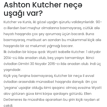
Ashton Kutcher neçə
uşağı var?
Kutcher və Kunis, iki gözəl uşağın qürurlu valideynləridir. 90-
cı illərdən bəri məşhur olmalarına baxmayaraq, cütlük ailə
həyatı haqqında çox şey qorumaq üçün bacardı. Buna
baxmayaraq, mətbuat ən azından bu mükəmməl kiçik ailə
haqqında bir az məlumat yığmağı bacarır.
İlk övladları bir körpə qızdı: Wyatt Isabelle Kutcher. 1 oktyabr
2014-cü ildə anadan olub, beş yaşını tamamlayır. İkinci
övladları Dimitri 30 Noyabr 2016-cı ildə anadan olub. İndi üç
yaşındadır.
Kiçik yaş fərqinə baxmayaraq, Kutcher bir neçə il əvvəl
övladları arasındakı münasibət haqqında danışdı. Ən çox
'yeganə' uşaqlar olduğu kimi qısqanc olmaq əvəzinə Wyatt
alov götürən güvə kimi körpə qardaşını götürdü. Ellen
DeGeneres ilə müsahibə apararkən bu şirin kiçik rəydən əl
çəkdi.