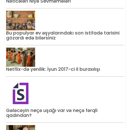
Nəticələri Niyə Sevməmələri
Bu populyar ev əşyalarındakı son istifadə tarixini
gözardı edə bilərsiniz
Netflix-də yenilik: İyun 2017-ci il buraxılışı
Gələcəyin neçə uşağı var və neçə fərqli
qadından?