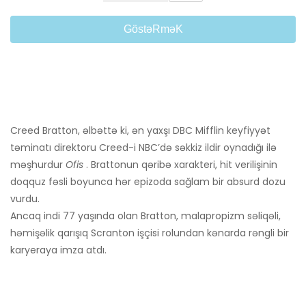
GöstəRməK
Creed Bratton, əlbəttə ki, ən yaxşı DBC Mifflin keyfiyyət
təminatı direktoru Creed-i NBC’də səkkiz ildir oynadığı ilə
məşhurdur
Ofis
. Brattonun qəribə xarakteri, hit verilişinin
doqquz fəsli boyunca hər epizoda sağlam bir absurd dozu
vurdu.
Ancaq indi 77 yaşında olan Bratton, malapropizm səliqəli,
həmişəlik qarışıq Scranton işçisi rolundan kənarda rəngli bir
karyeraya imza atdı.