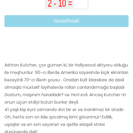
GöstəRməK
Ashton Kutcher, çox güman ki, bir Hollywood aktyoru olduğu
ilə məşhurdur. 90-cı illərdə Amerika sayəsində kiçik ekranları
bəzəyirdi
70-ci illərin şousu
. Oradan kült klassikası da daxil
olmaqla müxtəlif layihələrdə rolları canlandırmağa başladı
Dostum, maşınım haradadır?
və
Yeni evli.
Ancaq Kutcher-in
onun üçün etdiyi bütün bunlar deyil.
41 yaşlı kişi eyni zamanda dot bir ər və inanılmaz bir atadır.
Oh, hətta son on ildə qocalmış kimi görünmür! Evlilik,
uşaqlar və ən son xəyanət və qətllə əlaqəli stresi
düşünəndə dəli!