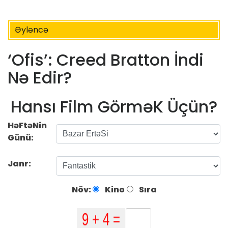
Əyləncə
‘Ofis’: Creed Bratton İndi
Nə Edir?
Hansı Film GörməK Üçün?
HəFtəNin
Günü:
Janr:
Növ:
Kino
Sıra