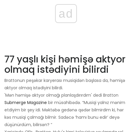
ad
77 yaşlı kişi həmişə aktyor
olmaq istədiyini bilirdi
Brattonun peşəkar karyerası musiqidən başlasa da, həmişə
aktyor olmaq istədiyini bilirdi.
'Mən həmişə aktyor olmağı planlaşdırırdım' dedi Bratton
Submerge Magazine
bir müsahibədə. “Musiqi yalnız mənim
etdiyim bir şey idi. Məktəbə gedənə qədər bilmirdim ki, hər
kəs musiqi çalmağı bilmir. Sadəcə ‘hamı bunu edir’ deyə
düşünürdüm, bilirsən? ”