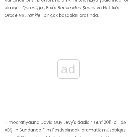
Xaricində
Ofis
, Bratton, Hulu's kimi televiziya şoularında rol
almışdır
Qaranlığa
, Fox's
Bernie Mac Şousu
və Netflix’s
Grace və Frankie
, bir çox başqaları arasında.
ad
Filmoqrafiyasına David Guy Levy's daxildir
Terri
2011-ci ildə
ABŞ-ın Sundance Film Festivalındakı dramatik müsabiqəsi