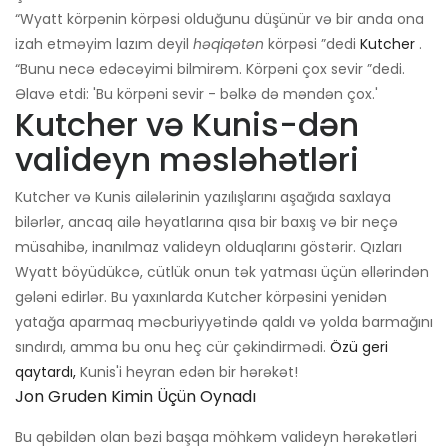
“Wyatt körpənin körpəsi olduğunu düşünür və bir anda ona
izah etməyim lazım deyil
həqiqətən
körpəsi ”dedi
Kutcher
.
“Bunu necə edəcəyimi bilmirəm. Körpəni çox sevir ”dedi.
Əlavə etdi: 'Bu körpəni sevir - bəlkə də məndən çox.'
Kutcher və Kunis-dən
valideyn məsləhətləri
Kutcher və Kunis ailələrinin yazılışlarını aşağıda saxlaya
bilərlər, ancaq ailə həyatlarına qısa bir baxış və bir neçə
müsahibə, inanılmaz valideyn olduqlarını göstərir. Qızları
Wyatt böyüdükcə, cütlük onun tək yatması üçün əllərindən
gələni edirlər. Bu yaxınlarda Kutcher körpəsini yenidən
yatağa aparmaq məcburiyyətində qaldı və yolda barmağını
sındırdı, amma bu onu heç cür çəkindirmədi.
Özü geri
qaytardı,
Kunis'i heyran edən bir hərəkət!
Jon Gruden Kimin Üçün Oynadı
Bu qəbildən olan bəzi başqa möhkəm valideyn hərəkətləri