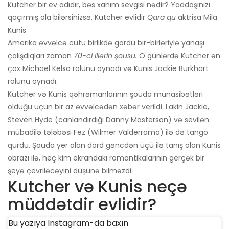
Kutcher bir ev adıdır, bəs xanım sevgisi nədir? Yaddaşınızı
qaçırmış ola bilərsinizsə, Kutcher evlidir
Qara qu
aktrisa Mila
Kunis.
Amerika əvvəlcə cütü birlikdə gördü bir-birləriylə yanaşı
çalışdıqları zaman
70-ci illərin şousu.
O günlərdə Kutcher ən
çox Michael Kelso rolunu oynadı və Kunis Jackie Burkhart
rolunu oynadı.
Kutcher və Kunis qəhrəmanlarının şouda münasibətləri
olduğu üçün bir az əvvəlcədən xəbər verildi. Lakin Jackie,
Steven Hyde (canlandırdığı Danny Masterson) və sevilən
mübadilə tələbəsi Fez (Wilmer Valderrama) ilə də tango
qurdu. Şouda yer alan dörd gəncdən üçü ilə tanış olan Kunis
obrazı ilə, heç kim ekrandakı romantikalarının gerçək bir
şeyə çevriləcəyini düşünə bilməzdi.
Kutcher və Kunis neçə
müddətdir evlidir?
Bu yazıya Instagram-da baxın