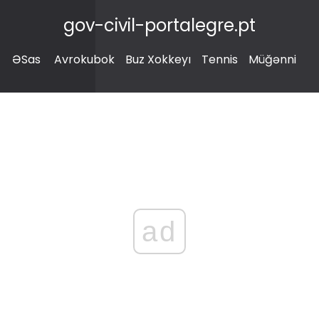
gov-civil-portalegre.pt
ƏSas
Avrokubok
Buz Xokkeyı
Tennis
Müğənni
ad