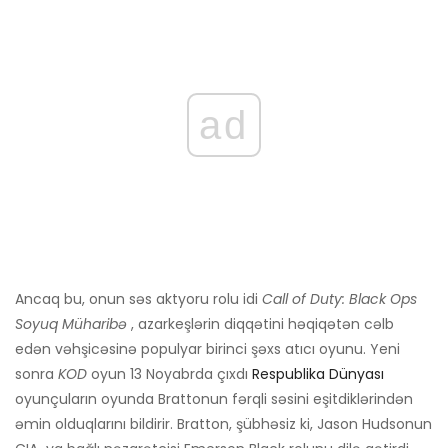
ad
Ancaq bu, onun səs aktyoru rolu idi
Call of Duty: Black Ops
Soyuq Müharibə
, azarkeşlərin diqqətini həqiqətən cəlb
edən vəhşicəsinə populyar birinci şəxs atıcı oyunu. Yeni
sonra
KOD
oyun 13 Noyabrda çıxdı
Respublika Dünyası
oyunçuların oyunda Brattonun fərqli səsini eşitdiklərindən
əmin olduqlarını bildirir. Bratton, şübhəsiz ki, Jason Hudsonun