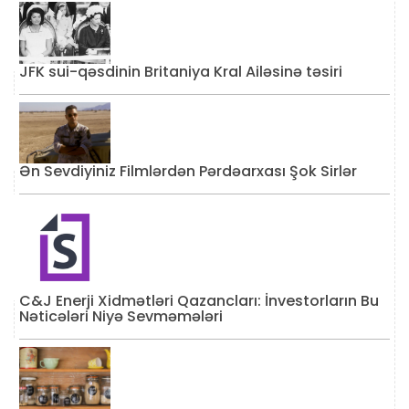
JFK sui-qəsdinin Britaniya Kral Ailəsinə təsiri
Ən Sevdiyiniz Filmlərdən Pərdəarxası Şok Sirlər
C&J Enerji Xidmətləri Qazancları: İnvestorların Bu
Nəticələri Niyə Sevməmələri