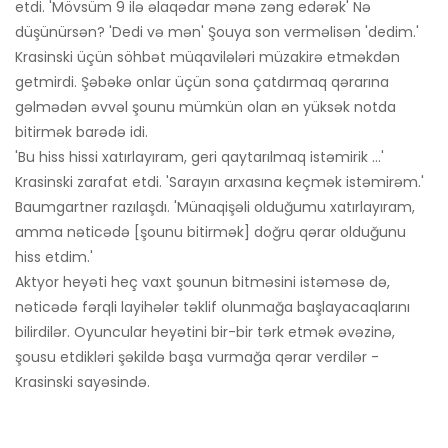
etdi. 'Mövsüm 9 ilə əlaqədar mənə zəng edərək' Nə
düşünürsən? 'Dedi və mən' Şouya son verməlisən 'dedim.'
Krasinski üçün söhbət müqavilələri müzakirə etməkdən
getmirdi. Şəbəkə onlar üçün sona çatdırmaq qərarına
gəlmədən əvvəl şounu mümkün olan ən yüksək notda
bitirmək barədə idi.
'Bu hiss hissi xatırlayıram, geri qaytarılmaq istəmirik ...'
Krasinski zarafat etdi. 'Sarayın arxasına keçmək istəmirəm.'
Baumgartner razılaşdı. 'Münaqişəli olduğumu xatırlayıram,
amma nəticədə [şounu bitirmək] doğru qərar olduğunu
hiss etdim.'
Aktyor heyəti heç vaxt şounun bitməsini istəməsə də,
nəticədə fərqli layihələr təklif olunmağa başlayacaqlarını
bilirdilər. Oyuncular heyətini bir-bir tərk etmək əvəzinə,
şousu etdikləri şəkildə başa vurmağa qərar verdilər -
Krasinski sayəsində.