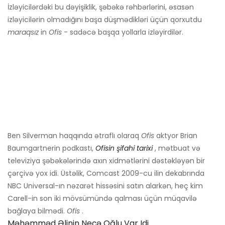
İzləyicilərdəki bu dəyişiklik, şəbəkə rəhbərlərini, əsasən
izləyicilərin olmadığını başa düşmədikləri üçün qorxutdu
maraqsız
in
Ofis
- sadəcə başqa yollarla izləyirdilər.
Ben Silverman haqqında ətraflı olaraq
Ofis
aktyor Brian
Baumgartnerin podkastı,
Ofisin şifahi tarixi
, mətbuat və
televiziya şəbəkələrində axın xidmətlərini dəstəkləyən bir
çərçivə yox idi. Üstəlik, Comcast 2009-cu ilin dekabrında
NBC Universal-ın nəzarət hissəsini satın alarkən, heç kim
Carell-in son iki mövsümündə qalması üçün müqavilə
bağlaya bilmədi.
Ofis
.
Məhəmməd Əlinin Neçə Oğlu Var Idi