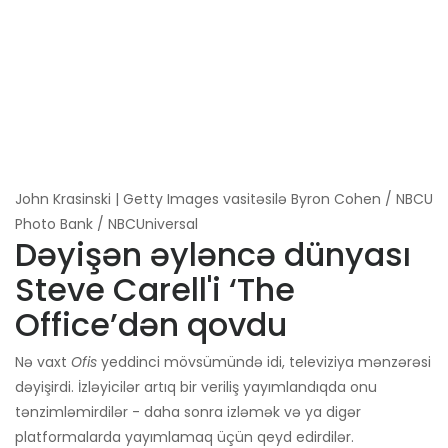
John Krasinski | Getty Images vasitəsilə Byron Cohen / NBCU
Photo Bank / NBCUniversal
Dəyişən əyləncə dünyası
Steve Carell'i ‘The
Office’dən qovdu
Nə vaxt
Ofis
yeddinci mövsümündə idi, televiziya mənzərəsi
dəyişirdi. İzləyicilər artıq bir veriliş yayımlandıqda onu
tənzimləmirdilər - daha sonra izləmək və ya digər
platformalarda yayımlamaq üçün qeyd edirdilər.