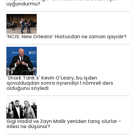
uyğundurmu?
‘NCIS: New Orleans’ Hiatusdan nə zaman qayıdır?
'Shark Tank's' Kevin O'Leary, bu işdən
qovulduqdan sonra öyrəndiyi 1 nömrəli dərs
olduğunu söylədi
Gigi Hadid və Zayn Malik yenidən tanış olurlar -
Ailəsi nə düşünür?