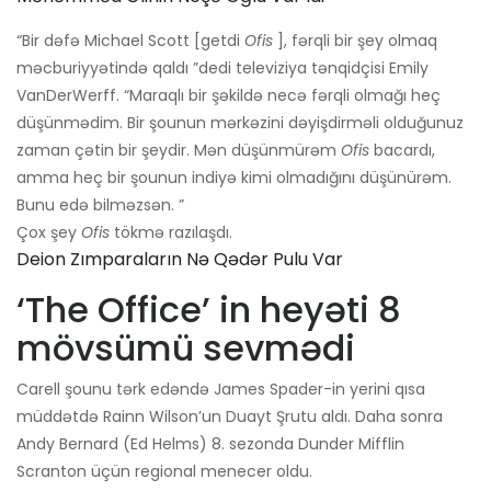
“Bir dəfə Michael Scott [getdi
Ofis
], fərqli bir şey olmaq
məcburiyyətində qaldı ”dedi televiziya tənqidçisi Emily
VanDerWerff. “Maraqlı bir şəkildə necə fərqli olmağı heç
düşünmədim. Bir şounun mərkəzini dəyişdirməli olduğunuz
zaman çətin bir şeydir. Mən düşünmürəm
Ofis
bacardı,
amma heç bir şounun indiyə kimi olmadığını düşünürəm.
Bunu edə bilməzsən. ”
Çox şey
Ofis
tökmə razılaşdı.
Deion Zımparaların Nə Qədər Pulu Var
‘The Office’ in heyəti 8
mövsümü sevmədi
Carell şounu tərk edəndə James Spader-in yerini qısa
müddətdə Rainn Wilson’un Duayt Şrutu aldı. Daha sonra
Andy Bernard (Ed Helms) 8. sezonda Dunder Mifflin
Scranton üçün regional menecer oldu.