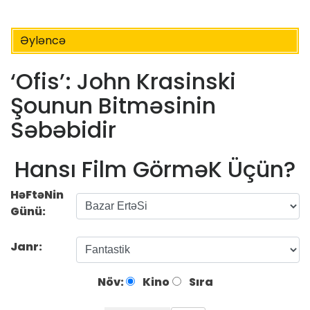
Əyləncə
‘Ofis’: John Krasinski
Şounun Bitməsinin
Səbəbidir
Hansı Film GörməK Üçün?
HəFtəNin
Günü:
Janr:
Növ:
Kino
Sıra