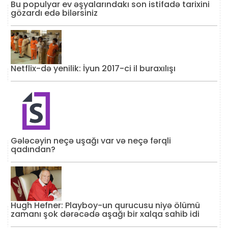
Bu populyar ev əşyalarındakı son istifadə tarixini
gözardı edə bilərsiniz
Netflix-də yenilik: İyun 2017-ci il buraxılışı
Gələcəyin neçə uşağı var və neçə fərqli
qadından?
Hugh Hefner: Playboy-un qurucusu niyə ölümü
zamanı şok dərəcədə aşağı bir xalqa sahib idi