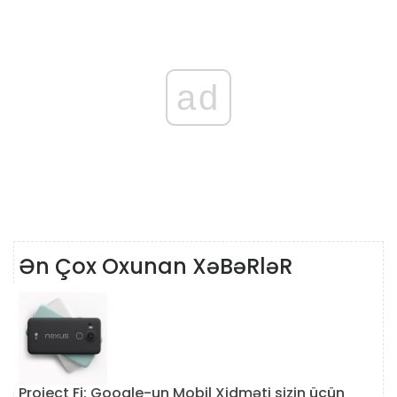
ad
Ən Çox Oxunan XəBəRləR
Project Fi: Google-un Mobil Xidməti sizin üçün