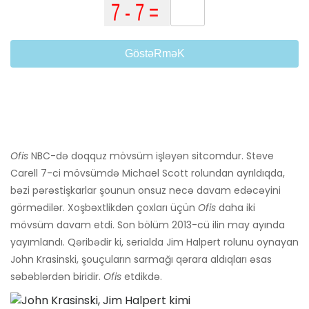
GöstəRməK
Ofis
NBC-də doqquz mövsüm işləyən sitcomdur. Steve
Carell 7-ci mövsümdə Michael Scott rolundan ayrıldıqda,
bəzi pərəstişkarlar şounun onsuz necə davam edəcəyini
görmədilər. Xoşbəxtlikdən çoxları üçün
Ofis
daha iki
mövsüm davam etdi. Son bölüm 2013-cü ilin may ayında
yayımlandı. Qəribədir ki, serialda Jim Halpert rolunu oynayan
John Krasinski, şouçuların sarmağı qərara aldıqları əsas
səbəblərdən biridir.
Ofis
etdikdə.