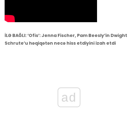
İLƏ BAĞLI: ‘Ofis’: Jenna Fischer, Pam Beesly’in Dwight
Schrute’u həqiqətən necə hiss etdiyini izah etdi
ad