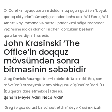
O, Carell-in ayaqqabılarını doldurmaq üçün gətirilən “böyük
qonaq aktyorlar” nümayişçilərindən bəhs edir. Will Ferrel, Will
Arnett, Ray Romano və hətta Spader kimi bölgə meneceri
vəzifəsinə iddialı olanlar. Fischer, 'qorxuların bəzilərini
qərarlar verdiyini' hiss edir.
John Krasinski ‘The
Office’in doqquz
mövsümdən sonra
bitməsinin səbəbidir
Greg Daniels Baumgartner-i xatırlatdı: 'Krasinski,' Bax, son
mövsümü etməyimiz lazım olduğunu düşündüm 'dedi. 'O
[bu qərarı idarə etməkdə] lider idi.'
Şəhərli Meyer Adını Necə Aldı?
'Greg ilə çox dürüst bir söhbət etdim' deyə Krasinski izah