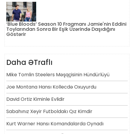
‘Blue Bloods’ Season 10 Fragmanı Jamie'nin Eddini
Toylarından Sonra Bir Eşik Üzərində Daşıdığını
Göstərir
Daha ƏTraflı
Mike Tomlin Steelers Məşqçisinin Hündürlüyü
Joe Montana Hansı Kollecdə Oxuyurdu
David Ortiz Kiminle Evlidir
Sabahınız Xeyir Futboldakı Qız Kimdir
Kurt Warner Hansı Komandalarda Oynadı