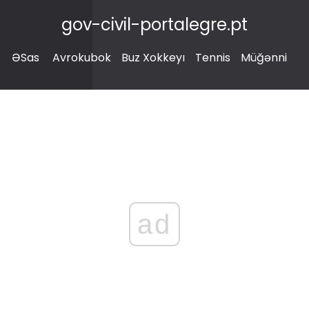
gov-civil-portalegre.pt
ƏSas
Avrokubok
Buz Xokkeyı
Tennis
Müğənni
ad