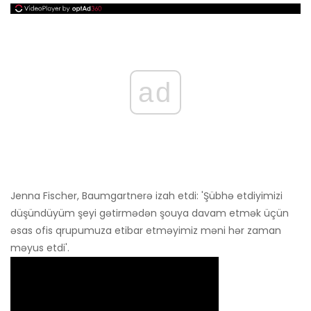
ad
Jenna Fischer, Baumgartnerə izah etdi: 'Şübhə etdiyimizi
düşündüyüm şeyi gətirmədən şouya davam etmək üçün
əsas ofis qrupumuza etibar etməyimiz məni hər zaman
məyus etdi'.