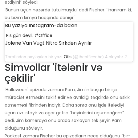
etdiyini” söylədi.
'Bunun üçün nəzərdə tutulmuşdu' dedi Fischer. 'İnanıram ki,
bu bizim kimya haqqında danışır.'
Bu yazıya Instagram-da baxın
Pis gün deyil. #Office
Jolene Van Vugt Nitro Sirkdən Ayrılır
Tərəfindən paylaşılan bir yazı
Ofis
(@theofficenbc) 4 oktyabr 2019-cu il, saat 6: 30-da PDT
Simvollar 'itələnir və
çəkilir'
'Halloween' epizodu zamanı Pam, Jim'in başqa bir işə
müraciət etməsini təklif edir və ayrıldığı təqdirdə onu əskik
etməməsi fikrindən inciyir. Daha sonra onu işdə itələdiyi
üçün üzr istəyir və əgər getsə “beyinlərini uçuracağam”
dedi. Jim kameraya onu orada saxlayan tək şeyin Pam
olduğunu söyləyir.
Podkast zamanı Fischer bu epizodların necə olduğunu “bir-