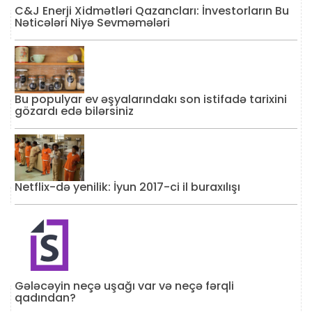
C&J Enerji Xidmətləri Qazancları: İnvestorların Bu
Nəticələri Niyə Sevməmələri
Bu populyar ev əşyalarındakı son istifadə tarixini
gözardı edə bilərsiniz
Netflix-də yenilik: İyun 2017-ci il buraxılışı
Gələcəyin neçə uşağı var və neçə fərqli
qadından?