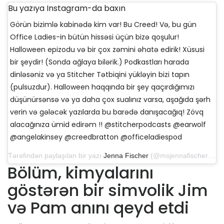
Bu yazıya Instagram-da baxın
Görün bizimlə kabinədə kim var! Bu Creed! Və, bu gün
Office Ladies-in bütün hissəsi üçün bizə qoşulur!
Halloween epizodu və bir çox zəmini əhatə edirik! Xüsusi
bir şeydir! (Sonda ağlaya bilərik.) Podkastları harada
dinləsəniz və ya Stitcher Tətbiqini yükləyin bizi tapın
(pulsuzdur). Halloween haqqında bir şey qaçırdığımızı
düşünürsənsə və ya daha çox sualınız varsa, aşağıda şərh
verin və gələcək yazılarda bu barədə danışacağıq! Zövq
alacağınıza ümid edirəm !! @stitcherpodcasts @earwolf
@angelakinsey @creedbratton @officeladiespod
Tərəfindən paylaşılan bir yazı
Jenna Fischer
(@msjennafischer) 15 yanvar 2020-ci il, saat 7: 22-də PST
Bölüm, kimyalarını
göstərən bir simvolik Jim
və Pam anını qeyd etdi