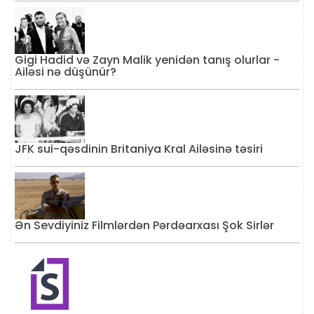
Gigi Hadid və Zayn Malik yenidən tanış olurlar -
Ailəsi nə düşünür?
JFK sui-qəsdinin Britaniya Kral Ailəsinə təsiri
Ən Sevdiyiniz Filmlərdən Pərdəarxası Şok Sirlər