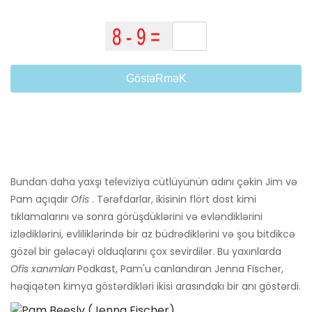
GöstəRməK
Bundan daha yaxşı televiziya cütlüyünün adını çəkin Jim və
Pam açıqdır
Ofis
. Tərəfdarlar, ikisinin flört dost kimi
tıklamalarını və sonra görüşdüklərini və evləndiklərini
izlədiklərini, evliliklərində bir az büdrədiklərini və şou bitdikcə
gözəl bir gələcəyi olduqlarını çox sevirdilər. Bu yaxınlarda
Ofis xanımları
Podkast, Pam'u canlandıran Jenna Fischer,
həqiqətən kimya göstərdikləri ikisi arasındakı bir anı göstərdi.