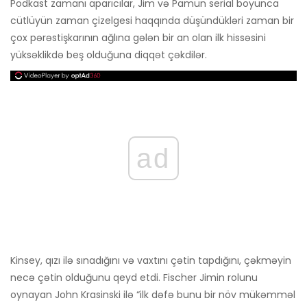
Podkast zamanı aparıcılar, Jim və Pamun serial boyunca
cütlüyün zaman çizelgesi haqqında düşündükləri zaman bir
çox pərəstişkarının ağlına gələn bir an olan ilk hissəsini
yüksəklikdə beş olduğuna diqqət çəkdilər.
ad
Kinsey, qızı ilə sınadığını və vaxtını çətin tapdığını, çəkməyin
necə çətin olduğunu qeyd etdi. Fischer Jimin rolunu
oynayan John Krasinski ilə “ilk dəfə bunu bir növ mükəmməl