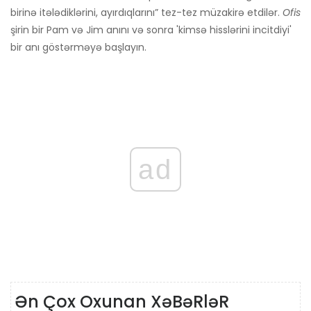
birinə itələdiklərini, ayırdıqlarını” tez-tez müzakirə etdilər.
Ofis
şirin bir Pam və Jim anını və sonra 'kimsə hisslərini incitdiyi'
bir anı göstərməyə başlayın.
ad
Ən Çox Oxunan XəBəRləR