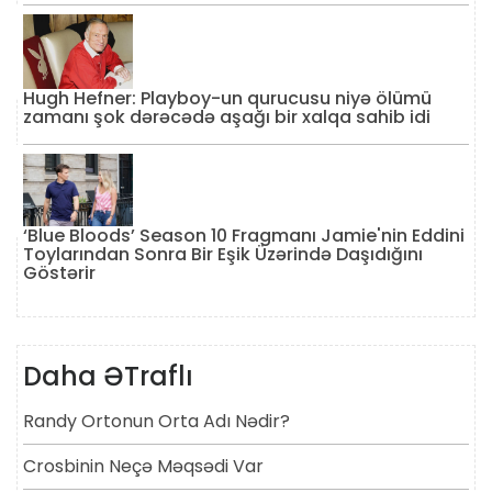
Hugh Hefner: Playboy-un qurucusu niyə ölümü
zamanı şok dərəcədə aşağı bir xalqa sahib idi
‘Blue Bloods’ Season 10 Fragmanı Jamie'nin Eddini
Toylarından Sonra Bir Eşik Üzərində Daşıdığını
Göstərir
Daha ƏTraflı
Randy Ortonun Orta Adı Nədir?
Crosbinin Neçə Məqsədi Var