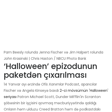
Pam Beesly rolunda Jenna Fischer və Jim Halpert rolunda
John Krasinski | Chris Haston / NBCU Photo Bank
‘Halloween’ epizodunun
paketdən çıxarılması
14 Yanvar ayı ərzində
Ofis
Xanımlar
Podcast, aparıcılar
Fischer və Angela Kinseyə baxdı
2-ci mövsümün 'Halloween'
seriyası
Patron Michael Scott, Dunder Mifflin'in Scranton
şöbəsinin bir işçisini qovmaq məcburiyyətində qaldığı.
Onların həm ulduzu Creed Bratton həm də podkastdakı