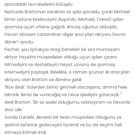
epizoddakı təcrübələrini bölüşdü.
Nəticədə Brattonun xarakteri az qala qovuldu, çünki Michael
kimin üstünə kəsiləcəyini düşündü. Michael, Creed'i işdən
qovmaq üçün ofisinə çağırdı. Ancaq uğursuz olduqda,
Devon obrazını canlandıran digər arxa plan aktyoru Devon
Abner'i qovdu.
Fischer, şou iştirakçısı Greg Danielsin bir sıra müntəzəm
aktyor heyətini müqavilələri olduğu üçün işdən çıxara
bilmədiyini və dəstəkləyici heyət üzvünü də qovmaq
istəmədiyini paylaşdı. Beləliklə, o zaman şounun iki arxa plan
aktyoru olan Bratton və Abnerə gəldi.
'Bizə dedi:' Sizlərdən biriniz getməli olacaqsınız, amma hələ
bilmirik. İkinizi də vuracağıq və necə işlədiyini görəcəyik ''
dedi Bratton. 'Bir az əsəbi olduğumu xatırlayıram və Devonla
dost idik.'
Sonda Daniels, Abnerin bir teatr müqaviləsi olduğunu və
qastrol səfərinə gedəcəyini öyrəndi və bu da seçimi həll
etməyə kömək etdi.