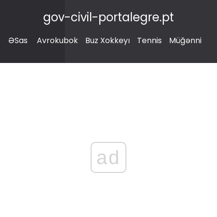
gov-civil-portalegre.pt
ƏSas
Avrokubok
Buz Xokkeyı
Tennis
Müğənni
ad