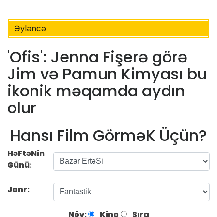
Əyləncə
'Ofis': Jenna Fişerə görə
Jim və Pamun Kimyası bu
ikonik məqamda aydın
olur
Hansı Film GörməK Üçün?
HəFtəNin
Günü:
Janr:
Növ:
Kino
Sıra