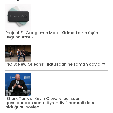
Project Fi: Google-un Mobil Xidməti sizin üçün
uyğundurmu?
‘NCIS: New Orleans’ Hiatusdan nə zaman qayıdır?
'Shark Tank's' Kevin O'Leary, bu işdən
qovulduqdan sonra öyrəndiyi 1 nömrəli dərs
olduğunu söylədi