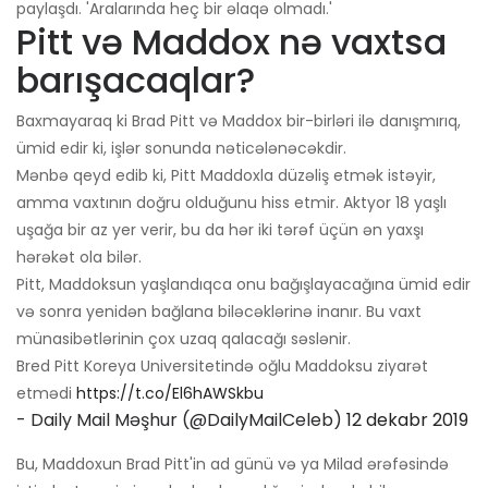
paylaşdı. 'Aralarında heç bir əlaqə olmadı.'
Pitt və Maddox nə vaxtsa
barışacaqlar?
Baxmayaraq ki Brad Pitt və Maddox bir-birləri ilə danışmırıq,
ümid edir ki, işlər sonunda nəticələnəcəkdir.
Mənbə qeyd edib ki, Pitt Maddoxla düzəliş etmək istəyir,
amma vaxtının doğru olduğunu hiss etmir. Aktyor 18 yaşlı
uşağa bir az yer verir, bu da hər iki tərəf üçün ən yaxşı
hərəkət ola bilər.
Pitt, Maddoksun yaşlandıqca onu bağışlayacağına ümid edir
və sonra yenidən bağlana biləcəklərinə inanır. Bu vaxt
münasibətlərinin çox uzaq qalacağı səslənir.
Bred Pitt Koreya Universitetində oğlu Maddoksu ziyarət
etmədi
https://t.co/El6hAWSkbu
- Daily Mail Məşhur (@DailyMailCeleb)
12 dekabr 2019
Bu, Maddoxun Brad Pitt'in ad günü və ya Milad ərəfəsində