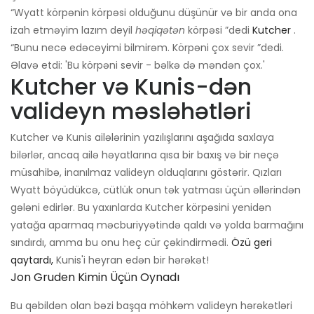
“Wyatt körpənin körpəsi olduğunu düşünür və bir anda ona
izah etməyim lazım deyil
həqiqətən
körpəsi ”dedi
Kutcher
.
“Bunu necə edəcəyimi bilmirəm. Körpəni çox sevir ”dedi.
Əlavə etdi: 'Bu körpəni sevir - bəlkə də məndən çox.'
Kutcher və Kunis-dən
valideyn məsləhətləri
Kutcher və Kunis ailələrinin yazılışlarını aşağıda saxlaya
bilərlər, ancaq ailə həyatlarına qısa bir baxış və bir neçə
müsahibə, inanılmaz valideyn olduqlarını göstərir. Qızları
Wyatt böyüdükcə, cütlük onun tək yatması üçün əllərindən
gələni edirlər. Bu yaxınlarda Kutcher körpəsini yenidən
yatağa aparmaq məcburiyyətində qaldı və yolda barmağını
sındırdı, amma bu onu heç cür çəkindirmədi.
Özü geri
qaytardı,
Kunis'i heyran edən bir hərəkət!
Jon Gruden Kimin Üçün Oynadı
Bu qəbildən olan bəzi başqa möhkəm valideyn hərəkətləri