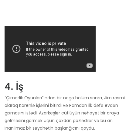
4. İş
“Çimərlik Oyunları” ndan bir neçə bölüm sonra, Jim rəsmi
olaraq Karenlə işlərini bitirdi və Pamdan ilk dəfə evdən
çıxmasını istədi. Azarkeşlər cütlüyün nəhayət bir araya
gəlməsini görmək üçün çoxdan gözlədilər və bu an
inanılmaz bir səyahətin başlanğıcını qoydu.