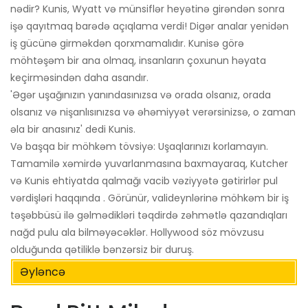
nədir? Kunis, Wyatt və münsiflər heyətinə girəndən sonra
işə qayıtmaq barədə açıqlama verdi! Digər analar yenidən
iş gücünə girməkdən qorxmamalıdır. Kunisə görə
möhtəşəm bir ana olmaq, insanların çoxunun həyata
keçirməsindən daha asandır.
'Əgər uşağınızın yanındasınızsa və orada olsanız, orada
olsanız və nişanlısınızsa və əhəmiyyət verərsinizsə, o zaman
əla bir anasınız' dedi Kunis.
Və başqa bir möhkəm tövsiyə: Uşaqlarınızı korlamayın.
Tamamilə xəmirdə yuvarlanmasına baxmayaraq, Kutcher
və Kunis ehtiyatda qalmağı vacib vəziyyətə gətirirlər pul
vərdişləri haqqında . Görünür, valideynlərinə möhkəm bir iş
təşəbbüsü ilə gəlmədikləri təqdirdə zəhmətlə qazandıqları
nağd pulu ala bilməyəcəklər. Hollywood söz mövzusu
olduğunda qətiliklə bənzərsiz bir duruş.
Əyləncə