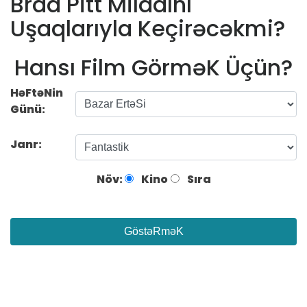
Brad Pitt Miladını
Uşaqlarıyla Keçirəcəkmi?
Hansı Film GörməK Üçün?
HəFtəNin
Günü:
Janr:
Növ:
Kino
Sıra
GöstəRməK