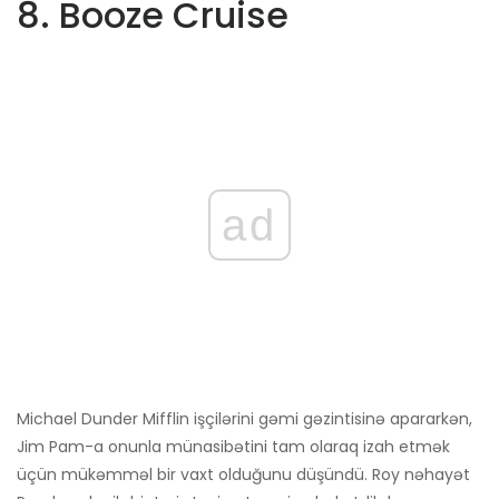
8. Booze Cruise
ad
Michael Dunder Mifflin işçilərini gəmi gəzintisinə apararkən,
Jim Pam-a onunla münasibətini tam olaraq izah etmək
üçün mükəmməl bir vaxt olduğunu düşündü. Roy nəhayət