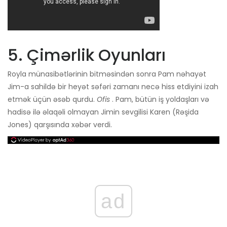
5. Çimərlik Oyunları
Royla münasibətlərinin bitməsindən sonra Pam nəhayət
Jim-a sahildə bir heyət səfəri zamanı necə hiss etdiyini izah
etmək üçün əsəb qurdu.
Ofis
. Pam, bütün iş yoldaşları və
hadisə ilə əlaqəli olmayan Jimin sevgilisi Karen (Rəşida
Jones) qarşısında xəbər verdi.
ad