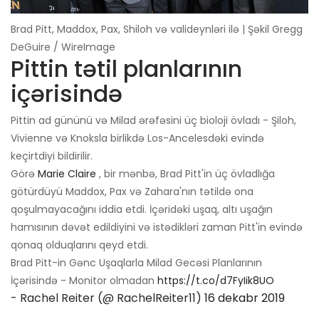
Brad Pitt, Maddox, Pax, Shiloh və valideynləri ilə | Şəkil Gregg
DeGuire / WireImage
Pittin tətil planlarının
içərisində
Pittin ad gününü və Milad ərəfəsini üç bioloji övladı - Şiloh,
Vivienne və Knoksla birlikdə Los-Ancelesdəki evində
keçirtdiyi bildirilir.
Görə
Marie Claire
, bir mənbə, Brad Pitt'in üç övladlığa
götürdüyü Maddox, Pax və Zahara'nın tətildə ona
qoşulmayacağını iddia etdi. İçəridəki uşaq, altı uşağın
hamısının dəvət edildiyini və istədikləri zaman Pitt'in evində
qonaq olduqlarını qeyd etdi.
Brad Pitt-in Gənc Uşaqlarla Milad Gecəsi Planlarının
İçərisində - Monitor olmadan
https://t.co/d7FyIik8UO
- Rachel Reiter (@ RachelReiter11)
16 dekabr 2019