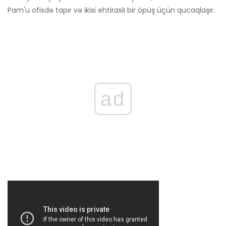
Pam'u ofisdə tapır və ikisi ehtiraslı bir öpüş üçün qucaqlaşır.
ad