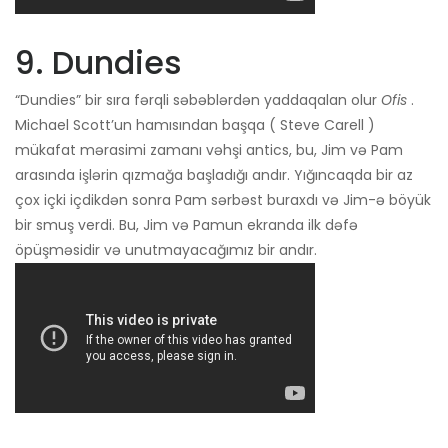
9. Dundies
“Dundies” bir sıra fərqli səbəblərdən yaddaqalan olur
Ofis
.
Michael Scott’un hamısından başqa ( Steve Carell )
mükafat mərasimi zamanı vəhşi antics, bu, Jim və Pam
arasında işlərin qızmağa başladığı andır. Yığıncaqda bir az
çox içki içdikdən sonra Pam sərbəst buraxdı və Jim-ə böyük
bir smuş verdi. Bu, Jim və Pamun ekranda ilk dəfə
öpüşməsidir və unutmayacağımız bir andır.