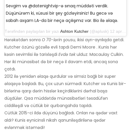
Sevgim və @datenightvip-ə sınaq müddəti verdik.
Düşünürəm ki, xüsusi bir şey gözləyirsiniz! Bu gecə və
sabah axşam LA-da bir neçə açılışımız var. Bio ilə əlaqə.
Tərəfindən paylaşılan bir yazı
Ashton Kutcher
(@aplusk) 12 aprel 2019-cu il, saat 14: 50-də PDT
Hərəkətdən sonra
O 70-lərin şousu,
ikisi ayrı-ayrılıqda getdi.
Kutcher özünü gözəllə evli tapdı Demi Moore . Kunis hər
kəsin sevimlisi ilə tarixləşdi
Evdə tək
ulduz: Macaulay Culkin.
Hər iki münasibət də bir neçə il davam etdi, ancaq sona
çatdı.
2012 ilə yenidən əlaqə qurdular və simsiz bağlı bir super
əlaqəyə başladı. Bu, çox uzun sürmədi: Kutcher və Kunis bir-
birlərinə qarşı dərin hisslər keçirdiklərini dərhal başa
düşdülər. Qısa müddətdə münasibətləri təsadüfən
ciddiləşdi və cütlük bir qurbangahda tapıldı.
Cütlük 2015-ci ildə düyünü bağladı. Onları nə qədər vaxt
aldı? Kunis eynicinsli nikah qanuniləşdirilənə qədər
evlənmək istəmədi!