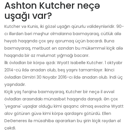
Ashton Kutcher neçə
uşağı var?
Kutcher və Kunis, iki gözəl uşağın qürurlu valideynləridir. 90-
cı illərdən bəri məşhur olmalarına baxmayaraq, cütlük ailə
həyatı haqqında çox şey qorumaq üçün bacardı. Buna
baxmayaraq, mətbuat ən azından bu mükəmməl kiçik ailə
haqqında bir az məlumat yığmağı bacarır.
İlk övladları bir körpə qızdı: Wyatt Isabelle Kutcher. 1 oktyabr
2014-cü ildə anadan olub, beş yaşını tamamlayır. İkinci
övladları Dimitri 30 Noyabr 2016-cı ildə anadan olub. İndi üç
yaşındadır.
Kiçik yaş fərqinə baxmayaraq, Kutcher bir neçə il əvvəl
övladları arasındakı münasibət haqqında danışdı. Ən çox
'yeganə' uşaqlar olduğu kimi qısqanc olmaq əvəzinə Wyatt
alov götürən güvə kimi körpə qardaşını götürdü. Ellen
DeGeneres ilə müsahibə apararkən bu şirin kiçik rəydən əl
çəkdi.