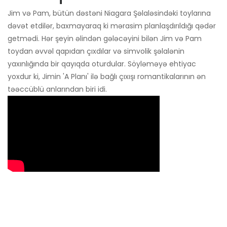
Jim və Pam, bütün dəstəni Niagara Şəlaləsindəki toylarına
dəvət etdilər, baxmayaraq ki mərasim planlaşdırıldığı qədər
getmədi. Hər şeyin əlindən gələcəyini bilən Jim və Pam
toydan əvvəl qapıdan çıxdılar və simvolik şəlalənin
yaxınlığında bir qayıqda oturdular. Söyləməyə ehtiyac
yoxdur ki, Jimin 'A Planı' ilə bağlı çıxışı romantikalarının ən
təəccüblü anlarından biri idi.