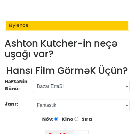
Əyləncə
Ashton Kutcher-in neçə
uşağı var?
Hansı Film GörməK Üçün?
HəFtəNin
Günü:
Janr:
Növ:
Kino
Sıra