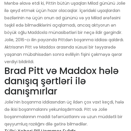
Mənbə əlavə etdi ki, Pittin bütün uşaqları Milad gününü Jolie
ilə qeyd etmək üçün hazır olacaqlar. İçəridəki uşaqlardan
bəzilərinin nə üçün onun ad gününü və ya Milad ərəfəsini
təşkil edə bilmədiklərini açıqlamadı, ancaq aktyorun ən
böyük oğlu Maddoxla münasibətləri bir neçə ildir gərgindir.
Jolie, 2016-cı ilin payızında Pittdən boşanma iddiası qaldırdı.
Aktrisanın Pitt və Maddox arasında xüsusi bir təyyarədə
yaşanan mübahisədən sonra evliliyin fişini çəkməyə qərar
verdiyi bildirildi.
Brad Pitt və Maddox hələ
danışıq şərtləri ilə
danışmırlar
Jolie'nin boşanma iddiasından üç ildən çox vaxt keçdi, hələ
də ikisi boşanmalarını yekunlaşdırmadı. Pitt və Jolie
boşanmalarının maddi təfərrüatlarını və uzun müddətli bir
qəyyumluq razılığını dilə gətirə bilmədilər.