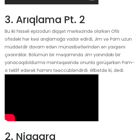
3. Arıqlama Pt. 2
Bu iki hissəli epizodun diqqət mərkəzində olarkən
Ofis
ofisdəki hər kəsi arıqlamağa vadar edirdi, Jim və Pam uzun
müddətdir davam edən münasibətlərindən ən yaxşısını
çıxarırdılar. Bölümün bir məqamında Jim yanındakı bir
yanacaqdoldurma məntəqəsində onunla görüşərkən Pam-
a təklif edərək hamını təəccübləndirdi. Əlbətdə ki, dedi.
2. Niaqara