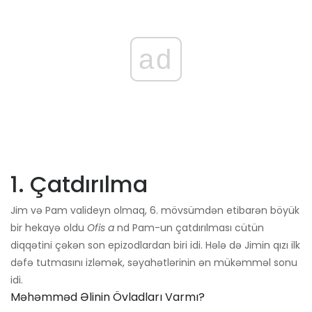
ad
1. Çatdırılma
Jim və Pam valideyn olmaq, 6. mövsümdən etibarən böyük
bir hekayə oldu
Ofis a
nd Pam-un çatdırılması cütün
diqqətini çəkən son epizodlardan biri idi. Hələ də Jimin qızı ilk
dəfə tutmasını izləmək, səyahətlərinin ən mükəmməl sonu
idi.
Məhəmməd Əlinin Övladları Varmı?