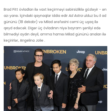
Brad Pitt övladları ilə vaxt keçirməyi səbirsizliklə gözləyir - ən
azı yarısı. İçindəki qaynaqlar iddia edir
Ad Astra
ulduz bu il ad
gününü (18 dekabr) və Milad ərəfəsini cəmi üç uşaq ilə
qeyd edəcək. Digər üç övladının niyə bayram şənliyi edə
bilmədiyi aydın deyil, amma hamısı Milad gününü anaları ilə
keçirirlər, Angelina Jolie .