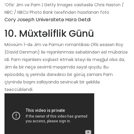
‘Ofis’ Jim və Pam | Getty Images vasitəsilə Chris Haston /
NBC / NBCU Photo Bank tərəfindən hazırlanan foto
Cory Joseph Universitetə ​​hara Getdi
10. Müxtəliflik Günü
Mövsüm 1-də Jim və Pamun romantikası
Ofis
əsasən Roy
(David Denman) ilə nişanlanması səbəbindən əsl mübarizə
idi. Pam nişanlısını xoşbəxt etmək istəyi ilə məşğul olsa da,
Jim ilə bir neçə sevimli məqamda xəyal qoydu. Bu
epizodda, iş yerində darıxdırıcı bir görüş zamanı Pam
çiynində başını sallayanda sevincək bir şəkildə
təəccübləndi.