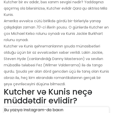
Kutcher bir ev adıdır, bəs xanım sevgisi nədir? Yaddaşınızı
qaçırmış ola bilərsinizsə, Kutcher evlidir
Qara qu
aktrisa Mila
Kunis.
Amerika əvvəlcə cütü birlikdə gördü bir-birləriylə yanaşı
çalışdıqları zaman
70-ci illərin şousu.
O günlərdə Kutcher ən
çox Michael Kelso rolunu oynadı və Kunis Jackie Burkhart
rolunu oynadı.
Kutcher və Kunis qəhrəmanlarının şouda münasibətləri
olduğu üçün bir az əvvəlcədən xəbər verildi. Lakin Jackie,
Steven Hyde (canlandırdığı Danny Masterson) və sevilən
mübadilə tələbəsi Fez (Wilmer Valderrama) ilə də tango
qurdu. Şouda yer alan dörd gəncdən üçü ilə tanış olan Kunis
obrazı ilə, heç kim ekrandakı romantikalarının gerçək bir
şeyə çevriləcəyini düşünə bilməzdi.
Kutcher və Kunis neçə
müddətdir evlidir?
Bu yazıya Instagram-da baxın