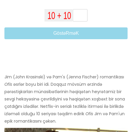
GöstəRməK
Jim (John Krasinski) və Pam's (Jenna Fischer) romantikası
Ofis
əsrlər boyu biri idi. Doqquz mövsüm ərzində
pərəstişkarları münasibətlərinin həqiqətən heyrətamiz bir
sevgi hekayəsinə çevrildiyini və həqiqətən xoşbəxt bir sona
çatdığını izlədilər. Netflix-in serialı tezliklə itirməsi ilə birlikdə
izləməli olduğu 10 seriyası təqdim edirik
Ofis
Jim və Pam'un
epik romantikasını çəkən.