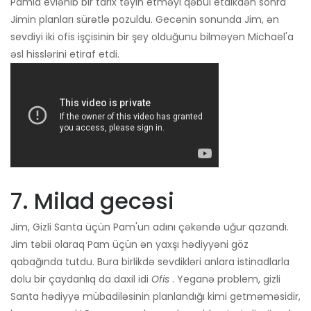
Pamla evlənib bir tarix təyin etməyi qəbul etdikdən sonra
Jimin planları sürətlə pozuldu. Gecənin sonunda Jim, ən
sevdiyi iki ofis işçisinin bir şey olduğunu bilməyən Michael'a
əsl hisslərini etiraf etdi.
7. Milad gecəsi
Jim, Gizli Santa üçün Pam'un adını çəkəndə uğur qazandı.
Jim təbii olaraq Pam üçün ən yaxşı hədiyyəni göz
qabağında tutdu. Bura birlikdə sevdikləri anlara istinadlarla
dolu bir çaydanlıq da daxil idi
Ofis
. Yeganə problem, gizli
Santa hədiyyə mübadiləsinin planlandığı kimi getməməsidir,