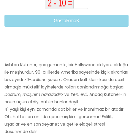
GöstəRməK
Ashton Kutcher, çox güman ki, bir Hollywood aktyoru olduğu
ilə məşhurdur. 90-cı illərdə Amerika sayəsində kiçik ekranları
bəzəyirdi
70-ci illərin şousu
. Oradan kült klassikası da daxil
olmaqla müxtəlif layihələrdə rolları canlandırmağa başladı
Dostum, maşınım haradadır?
və
Yeni evli.
Ancaq Kutcher-in
onun üçün etdiyi bütün bunlar deyil.
41 yaşlı kişi eyni zamanda dot bir ər və inanılmaz bir atadır.
Oh, hətta son on ildə qocalmış kimi görünmür! Evlilik,
uşaqlar və ən son xəyanət və qətllə əlaqəli stresi
düşünəndə dəli!