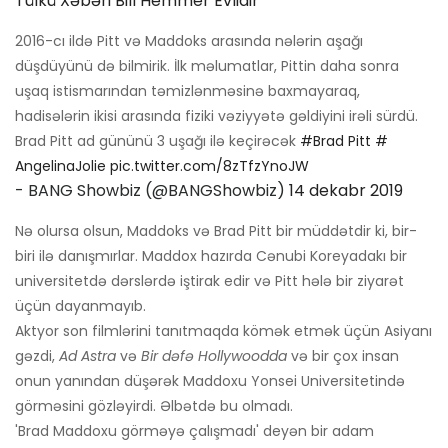
Tülkü Xəbəri Bill Hemmer Evlidir
2016-cı ildə Pitt və Maddoks arasında nələrin aşağı
düşdüyünü də bilmirik. İlk məlumatlar, Pittin daha sonra
uşaq istismarından təmizlənməsinə baxmayaraq,
hadisələrin ikisi arasında fiziki vəziyyətə gəldiyini irəli sürdü.
Brad Pitt ad gününü 3 uşağı ilə keçirəcək
#Brad Pitt
#
AngelinaJolie
pic.twitter.com/8zTfzYnoJW
- BANG Showbiz (@BANGShowbiz)
14 dekabr 2019
Nə olursa olsun, Maddoks və Brad Pitt bir müddətdir ki, bir-
biri ilə danışmırlar. Maddox hazırda Cənubi Koreyadakı bir
universitetdə dərslərdə iştirak edir və Pitt hələ bir ziyarət
üçün dayanmayıb.
Aktyor son filmlərini tanıtmaqda kömək etmək üçün Asiyanı
gəzdi,
Ad Astra
və
Bir dəfə Hollywoodda
və bir çox insan
onun yanından düşərək Maddoxu Yonsei Universitetində
görməsini gözləyirdi. Əlbətdə bu olmadı.
'Brad Maddoxu görməyə çalışmadı' deyən bir adam