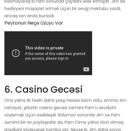
baxmayaraq ki Pam sonunda çaydanı əldə etmişdir. Jim də
hədiyyəni müşayiət etmək üçün bir sevgi məktubu yazdı,
ancaq son anda buraxdı.
Peytonun Neçə Üzüyü Var
6. Casino Gecəsi
Ona yalnız iki fəslin daha yaxşı hissəsi lazım oldu, amma Jim
nəhayət, şirkətin casino gecəsi zamanı Pam'u sevdiyini
söyləmək üçün əsəbləşdi. Bölümün sonunda Jim və Pam
səmimi bir an paylaşsalar da, Pam Cimə yalnız dost olmaq
istədiyini söyləyərək bomba atır. Neyse ki, Jim daha sonra