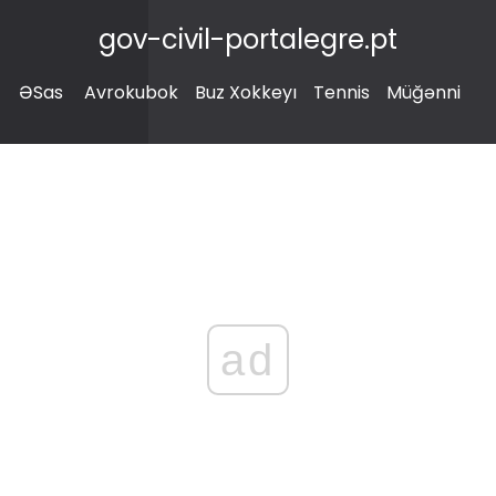
gov-civil-portalegre.pt
ƏSas
Avrokubok
Buz Xokkeyı
Tennis
Müğənni
ad