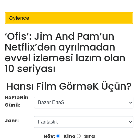
Əyləncə
‘Ofis’: Jim And Pam’un
Netflix’dən ayrılmadan
əvvəl izləməsi lazım olan
10 seriyası
Hansı Film GörməK Üçün?
HəFtəNin
Günü:
Janr:
Növ:
Kino
Sıra