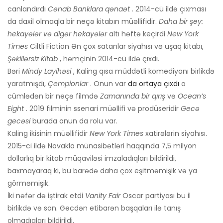
canlandırdı
Cənab Banklara qənaət
. 2014-cü ildə çıxması
da daxil olmaqla bir neçə kitabın müəllifidir.
Daha bir şey:
hekayələr və digər hekayələr
altı həftə keçirdi
New York
Times
Ciltli Fiction Ən çox satanlar siyahısı və uşaq kitabı,
Şəkillərsiz Kitab
, həmçinin 2014-cü ildə çıxdı.
Bəri
Mindy Layihəsi
, Kaling qısa müddətli komediyanı birlikdə
yaratmışdı,
Çempionlar
. Onun var
da ortaya çıxdı
o
cümlədən bir neçə filmdə
Zamanında bir qırış
və
Ocean’s
Eight
. 2019 filminin ssenari müəllifi və prodüseridir
Gecə
gecəsi
burada onun da rolu var.
Kaling ikisinin müəllifidir
New York Times
xatirələrin siyahısı.
2015-ci ildə Novakla münasibətləri haqqında 7,5 milyon
dollarlıq bir kitab müqaviləsi imzaladıqları bildirildi,
baxmayaraq ki, bu barədə daha çox eşitməmişik və ya
görməmişik.
İki nəfər də iştirak etdi
Vanity Fair
Oscar partiyası bu il
birlikdə və son. Gecdən etibarən başqaları ilə tanış
olmadıqları bildirildi.