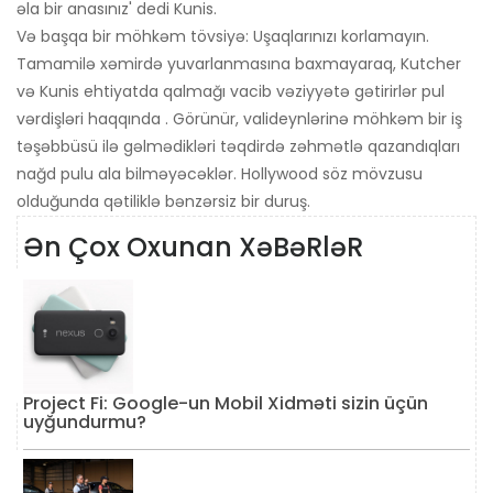
əla bir anasınız' dedi Kunis.
Və başqa bir möhkəm tövsiyə: Uşaqlarınızı korlamayın.
Tamamilə xəmirdə yuvarlanmasına baxmayaraq, Kutcher
və Kunis ehtiyatda qalmağı vacib vəziyyətə gətirirlər pul
vərdişləri haqqında . Görünür, valideynlərinə möhkəm bir iş
təşəbbüsü ilə gəlmədikləri təqdirdə zəhmətlə qazandıqları
nağd pulu ala bilməyəcəklər. Hollywood söz mövzusu
olduğunda qətiliklə bənzərsiz bir duruş.
Ən Çox Oxunan XəBəRləR
Project Fi: Google-un Mobil Xidməti sizin üçün
uyğundurmu?