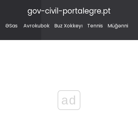
gov-civil-portalegre.pt
ƏSas
Avrokubok
Buz Xokkeyı
Tennis
Müğənni
ad