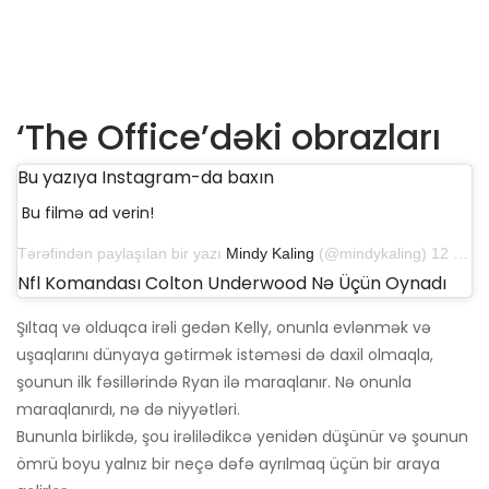
‘The Office’dəki obrazları
Bu yazıya Instagram-da baxın
Bu filmə ad verin!
Tərəfindən paylaşılan bir yazı
Mindy Kaling
(@mindykaling) 12 fevral 2019-cu il tarixində, saat 10: 55-də
Nfl Komandası Colton Underwood Nə Üçün Oynadı
Şıltaq və olduqca irəli gedən Kelly, onunla evlənmək və
uşaqlarını dünyaya gətirmək istəməsi də daxil olmaqla,
şounun ilk fəsillərində Ryan ilə maraqlanır. Nə onunla
maraqlanırdı, nə də niyyətləri.
Bununla birlikdə, şou irəlilədikcə yenidən düşünür və şounun
ömrü boyu yalnız bir neçə dəfə ayrılmaq üçün bir araya