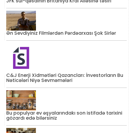
JFK sui-qəsdinin Britaniya Kral Ailəsinə təsiri
Ən Sevdiyiniz Filmlərdən Pərdəarxası Şok Sirlər
C&J Enerji Xidmətləri Qazancları: İnvestorların Bu
Nəticələri Niyə Sevməmələri
Bu populyar ev əşyalarındakı son istifadə tarixini
gözardı edə bilərsiniz