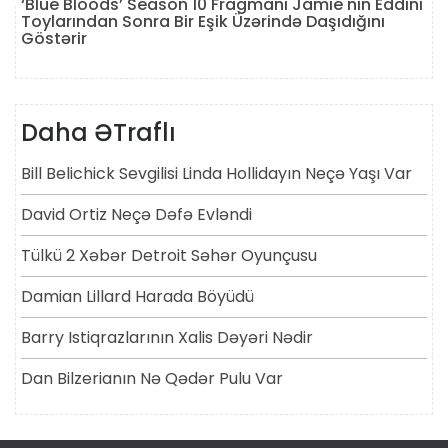
‘Blue Bloods’ Season 10 Fragmanı Jamie'nin Eddini
Toylarından Sonra Bir Eşik Üzərində Daşıdığını
Göstərir
Daha ƏTraflı
Bill Belichick Sevgilisi Linda Hollidayın Neçə Yaşı Var
David Ortiz Neçə Dəfə Evləndi
Tülkü 2 Xəbər Detroit Səhər Oyunçusu
Damian Lillard Harada Böyüdü
Barry Istiqrazlarının Xalis Dəyəri Nədir
Dan Bilzerianın Nə Qədər Pulu Var