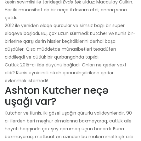
kəsin sevimlisi ilə tarixləşdi
Evdə tək
ulduz: Macaulay Culkin.
Hər iki münasibət də bir neçə il davam etdi, ancaq sona
çatdı.
2012 ilə yenidən əlaqə qurdular və simsiz bağlı bir super
əlaqəyə başladı. Bu, çox uzun sürmədi: Kutcher və Kunis bir-
birlərinə qarşı dərin hisslər keçirdiklərini dərhal başa
düşdülər. Qısa müddətdə münasibətləri təsadüfən
ciddiləşdi və cütlük bir qurbangahda tapıldı.
Cütlük 2015-ci ildə düyünü bağladı. Onları nə qədər vaxt
aldı? Kunis eynicinsli nikah qanuniləşdirilənə qədər
evlənmək istəmədi!
Ashton Kutcher neçə
uşağı var?
Kutcher və Kunis, iki gözəl uşağın qürurlu valideynləridir. 90-
cı illərdən bəri məşhur olmalarına baxmayaraq, cütlük ailə
həyatı haqqında çox şey qorumaq üçün bacardı. Buna
baxmayaraq, mətbuat ən azından bu mükəmməl kiçik ailə