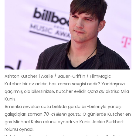
Ashton Kutcher | Axelle / Bauer-Griffin / FilmMagic
Kutcher bir ev adıdır, bəs xanım sevgisi nədir? Yaddaşınızı
qaçırmış ola bilərsinizsə, Kutcher evlidir
Qara qu
aktrisa Mila
Kunis.
Amerika əvvəlcə cütü birlikdə gördü bir-birləriylə yanaşı
çalışdıqları zaman
70-ci illərin şousu.
O günlərdə Kutcher ən
çox Michael Kelso rolunu oynadı və Kunis Jackie Burkhart
rolunu oynadı.