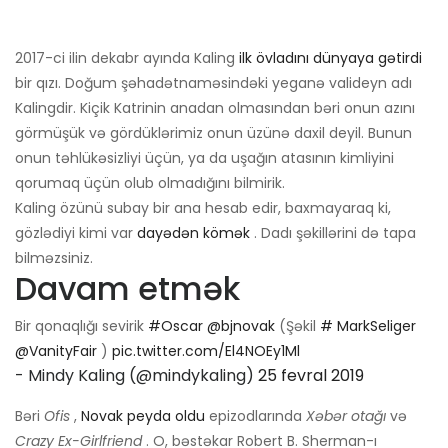
2017-ci ilin dekabr ayında Kaling
ilk övladını dünyaya gətirdi
bir qızı. Doğum şəhadətnaməsindəki yeganə valideyn adı
Kalingdir. Kiçik Katrinin anadan olmasından bəri onun azını
görmüşük və gördüklərimiz onun üzünə daxil deyil. Bunun
onun təhlükəsizliyi üçün, ya da uşağın atasının kimliyini
qorumaq üçün olub olmadığını bilmirik.
Kaling özünü subay bir ana hesab edir, baxmayaraq ki,
gözlədiyi kimi var
dayədən kömək
. Dadı şəkillərini də tapa
bilməzsiniz.
Davam etmək
Bir qonaqlığı sevirik
#Oscar
@bjnovak
(Şəkil
# MarkSeliger
@VanityFair
)
pic.twitter.com/El4NOEy1Ml
- Mindy Kaling (@mindykaling)
25 fevral 2019
Bəri
Ofis
,
Novak peyda oldu
epizodlarında
Xəbər otağı
və
Crazy Ex-Girlfriend
. O, bəstəkar Robert B. Sherman-ı