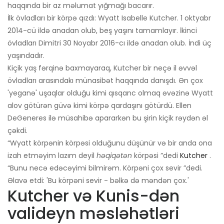
haqqında bir az məlumat yığmağı bacarır.
İlk övladları bir körpə qızdı: Wyatt Isabelle Kutcher. 1 oktyabr
2014-cü ildə anadan olub, beş yaşını tamamlayır. İkinci
övladları Dimitri 30 Noyabr 2016-cı ildə anadan olub. İndi üç
yaşındadır.
Kiçik yaş fərqinə baxmayaraq, Kutcher bir neçə il əvvəl
övladları arasındakı münasibət haqqında danışdı. Ən çox
'yeganə' uşaqlar olduğu kimi qısqanc olmaq əvəzinə Wyatt
alov götürən güvə kimi körpə qardaşını götürdü. Ellen
DeGeneres ilə müsahibə apararkən bu şirin kiçik rəydən əl
çəkdi.
“Wyatt körpənin körpəsi olduğunu düşünür və bir anda ona
izah etməyim lazım deyil
həqiqətən
körpəsi ”dedi
Kutcher
.
“Bunu necə edəcəyimi bilmirəm. Körpəni çox sevir ”dedi.
Əlavə etdi: 'Bu körpəni sevir - bəlkə də məndən çox.'
Kutcher və Kunis-dən
valideyn məsləhətləri