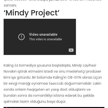
zamanı.
‘Mindy Project’
Kaling öz komediya şousuna başladıqda,
Mindy Layihəsi
Novakın iştirak etməsini istədi və onu məsləhətçi prodüser
kimi işə götürdü. Bir bölümdə Kaling'in OB-GYN obrazı üçün
bir sevgi marağı oynaması təəccüb doğurmamalıdır. Lakin
sonda onların həqiqətən ən yaxşı dost olduqlarını və
bundan sonra da romantikliyi istisna edərək bu şəkildə
qalmaları lazım olduğunu başa düşür.