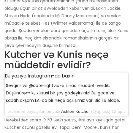
Kutcher və Kunis qəhrəmanlarının şouda münasibətləri
olduğu üçün bir az əvvəlcədən xəbər verildi. Lakin Jackie,
Steven Hyde (canlandırdığı Danny Masterson) və sevilən
mübadilə tələbəsi Fez (Wilmer Valderrama) ilə də tango
qurdu. Şouda yer alan dörd gəncdən üçü ilə tanış olan Kunis
obrazı ilə, heç kim ekrandakı romantikalarının gerçək bir
şeyə çevriləcəyini düşünə bilməzdi.
Kutcher və Kunis neçə
müddətdir evlidir?
Bu yazıya Instagram-da baxın
Sevgim və @datenightvip-ə sınaq müddəti verdik.
Düşünürəm ki, xüsusi bir şey gözləyirsiniz! Bu gecə və
sabah axşam LA-da bir neçə açılışımız var. Bio ilə əlaqə.
Tərəfindən paylaşılan bir yazı
Ashton Kutcher
(@aplusk) 12 aprel 2019-cu il, saat 14: 50-də PDT
Hərəkətdən sonra
O 70-lərin şousu,
ikisi ayrı-ayrılıqda getdi.
Kutcher özünü gözəllə evli tapdı Demi Moore . Kunis hər