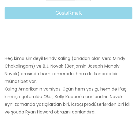
GöstəRməK
Heç kimə sirr deyil Mindy Kaling (anadan olan Vera Mindy
Chokalingam) və B.J. Novak (Benjamin Joseph Manaly
Novak) arasında həm kamerada, həm də kənarda bir
münasibət var.
Kaling Amerikanın versiyası üçün həm yazıçı, həm də ifaçı
kimi işə götürüldü
Ofis
, Kelly Kapoor'u canlandırır. Novak
eyni zamanda yazıçılardan biri, icraçı prodüserlərdən biri idi
və şouda Ryan Howard obrazını canlandırdı.