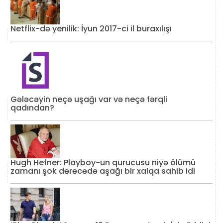
Netflix-də yenilik: İyun 2017-ci il buraxılışı
Gələcəyin neçə uşağı var və neçə fərqli
qadından?
Hugh Hefner: Playboy-un qurucusu niyə ölümü
zamanı şok dərəcədə aşağı bir xalqa sahib idi