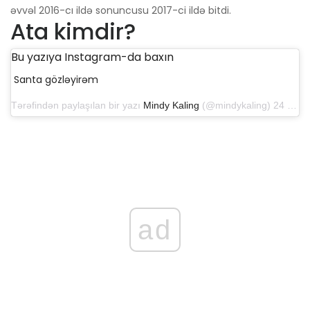
əvvəl 2016-cı ildə sonuncusu 2017-ci ildə bitdi.
Ata kimdir?
Bu yazıya Instagram-da baxın
Santa gözləyirəm
Tərəfindən paylaşılan bir yazı
Mindy Kaling
(@mindykaling) 24 dekabr 2018-ci il tarixində, səhər 9:31
ad