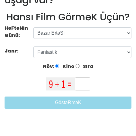
Hansı Film GörməK Üçün?
HəFtəNin
Günü:
Janr:
Növ:
Kino
Sıra
GöstəRməK