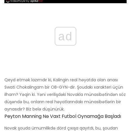
ad
Qeyd etmək lazımdır ki, Kalingin real həyatda olan anası
Swati Chokalingam bir OB-GYN-dir. Şoudakı xarakteri üçün
ilham? Yəqin ki. Yəni verilişdəki Novakla münasibətindən söz
düşəndə ​​bu, onların real həyatlarındakı münasibətlərin bir
aynasıdır? Biz belə düşünürük.
Peyton Manning Nə Vaxt Futbol Oynamağa Başladı
Novak şouda ümumilikdə dörd çıxışa qayıtdı, bu, şoudan