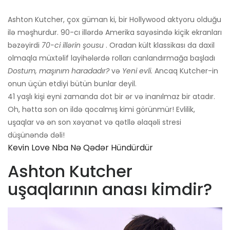
Ashton Kutcher, çox güman ki, bir Hollywood aktyoru olduğu
ilə məşhurdur. 90-cı illərdə Amerika sayəsində kiçik ekranları
bəzəyirdi
70-ci illərin şousu
. Oradan kült klassikası da daxil
olmaqla müxtəlif layihələrdə rolları canlandırmağa başladı
Dostum, maşınım haradadır?
və
Yeni evli.
Ancaq Kutcher-in
onun üçün etdiyi bütün bunlar deyil.
41 yaşlı kişi eyni zamanda dot bir ər və inanılmaz bir atadır.
Oh, hətta son on ildə qocalmış kimi görünmür! Evlilik,
uşaqlar və ən son xəyanət və qətllə əlaqəli stresi
düşünəndə dəli!
Kevin Love Nba Nə Qədər Hündürdür
Ashton Kutcher
uşaqlarının anası kimdir?