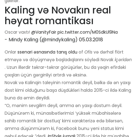
gəlirlər.
Kaling və Novakın real
həyat romantikası
Oscar vaxtı!
@VanityFair
pic.twitter.com/M0SdkUl9Na
- Mindy Kaling (@mindykaling)
05.03.2018
Onlar
ssenari əsnasında tanış oldu
of
Ofis
və dərhal flört
etməyə və döyüşməyə başladıqlarını söylədi Novak
İçəridən
. Uzun illərdir təkrar-təkrar görüşürlər, bu da yəqin efirdəki
çıxışları üçün gərginliyi artırdı və əksinə.
Novak və Kalinqin taleyinin romantik deyil, bəlkə də ən yaxşı
dost kimi olduğunu başa düşdükləri halda 2015-ci ildə Kaling
buna da əmin deyildi.
“O, mənim sevgilim deyil, amma ən yaxşı dostum deyil.
Düşünürəm ki, münasibətlərimizi ‘yüksək mübahisələrə
sahib romantik bir dostluq’ kimi xarakterizə edə bilərsən,
amma düşünmürəm ki, Facebook bunu yeni status kimi
qəbul edəcək ”dedi.
InStyle jurnalı
2015-ci ildə bir müsahibə