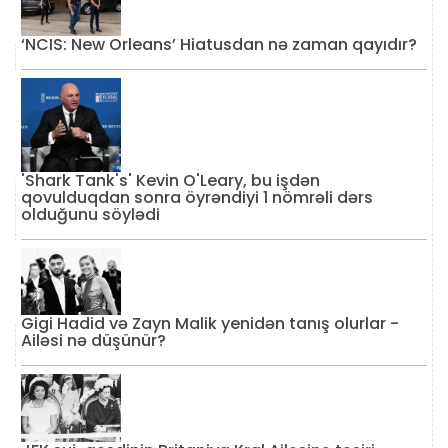
‘NCIS: New Orleans’ Hiatusdan nə zaman qayıdır?
'Shark Tank's' Kevin O'Leary, bu işdən
qovulduqdan sonra öyrəndiyi 1 nömrəli dərs
olduğunu söylədi
Gigi Hadid və Zayn Malik yenidən tanış olurlar -
Ailəsi nə düşünür?