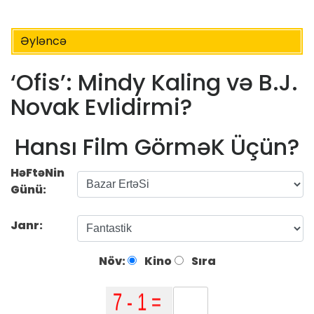
Əyləncə
‘Ofis’: Mindy Kaling və B.J.
Novak Evlidirmi?
Hansı Film GörməK Üçün?
HəFtəNin
Günü:
Janr:
Növ:
Kino
Sıra