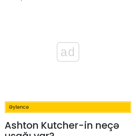
ad
Əyləncə
Ashton Kutcher-in neçə
uşağı var?