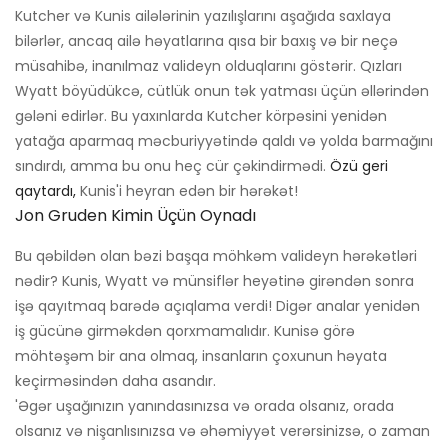
Kutcher və Kunis ailələrinin yazılışlarını aşağıda saxlaya
bilərlər, ancaq ailə həyatlarına qısa bir baxış və bir neçə
müsahibə, inanılmaz valideyn olduqlarını göstərir. Qızları
Wyatt böyüdükcə, cütlük onun tək yatması üçün əllərindən
gələni edirlər. Bu yaxınlarda Kutcher körpəsini yenidən
yatağa aparmaq məcburiyyətində qaldı və yolda barmağını
sındırdı, amma bu onu heç cür çəkindirmədi.
Özü geri
qaytardı,
Kunis'i heyran edən bir hərəkət!
Jon Gruden Kimin Üçün Oynadı
Bu qəbildən olan bəzi başqa möhkəm valideyn hərəkətləri
nədir? Kunis, Wyatt və münsiflər heyətinə girəndən sonra
işə qayıtmaq barədə açıqlama verdi! Digər analar yenidən
iş gücünə girməkdən qorxmamalıdır. Kunisə görə
möhtəşəm bir ana olmaq, insanların çoxunun həyata
keçirməsindən daha asandır.
'Əgər uşağınızın yanındasınızsa və orada olsanız, orada
olsanız və nişanlısınızsa və əhəmiyyət verərsinizsə, o zaman