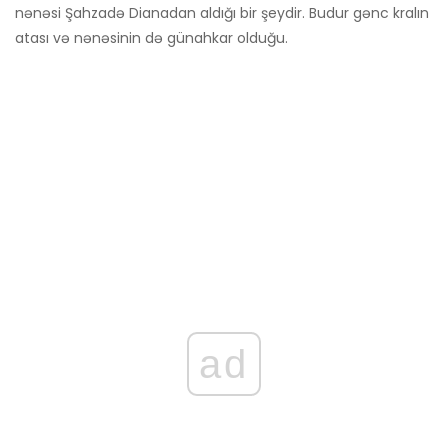
nənəsi Şahzadə Dianadan aldığı bir şeydir. Budur gənc kralın
atası və nənəsinin də günahkar olduğu.
ad