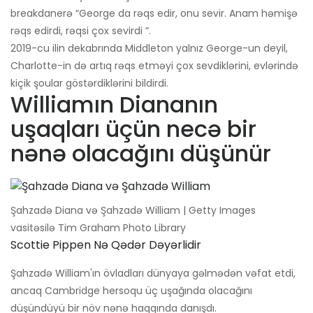
breakdanerə “George da rəqs edir, onu sevir. Anam həmişə
rəqs edirdi, rəqsi çox sevirdi ”.
2019-cu ilin dekabrında Middleton yalnız George-un deyil,
Charlotte-in də artıq rəqs etməyi çox sevdiklərini, evlərində
kiçik şoular göstərdiklərini bildirdi.
Williamın Diananın
uşaqları üçün necə bir
nənə olacağını düşünür
Şahzadə Diana və Şahzadə William | Getty Images
vasitəsilə Tim Graham Photo Library
Scottie Pippen Nə Qədər Dəyərlidir
Şahzadə William'ın övladları dünyaya gəlmədən vəfat etdi,
ancaq Cambridge hersoqu üç uşağında olacağını
düşündüyü bir növ nənə haqqında danışdı.