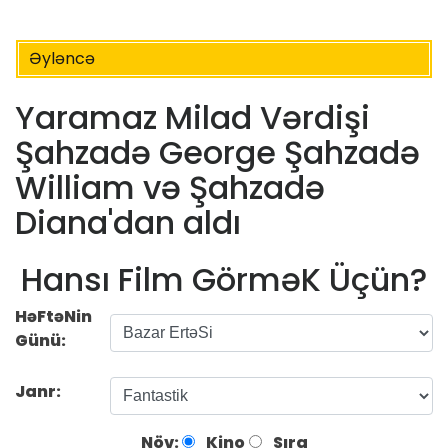
Əyləncə
Yaramaz Milad Vərdişi
Şahzadə George Şahzadə
William və Şahzadə
Diana'dan aldı
Hansı Film GörməK Üçün?
HəFtəNin
Günü:
Janr:
Növ:
Kino
Sıra