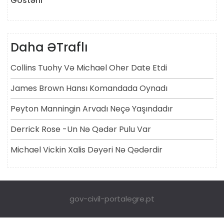
Göstərir
Daha ƏTraflı
Collins Tuohy Və Michael Oher Date Etdi
James Brown Hansı Komandada Oynadı
Peyton Manningin Arvadı Neçə Yaşındadır
Derrick Rose -un Nə Qədər Pulu Var
Michael Vickin Xalis Dəyəri Nə Qədərdir
gov-civil-portalegre.pt