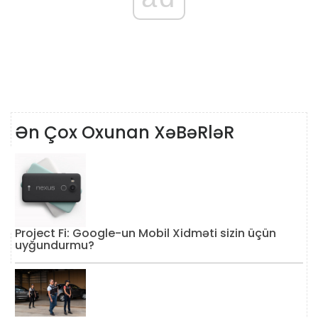
Ən Çox Oxunan XəBəRləR
Project Fi: Google-un Mobil Xidməti sizin üçün
uyğundurmu?