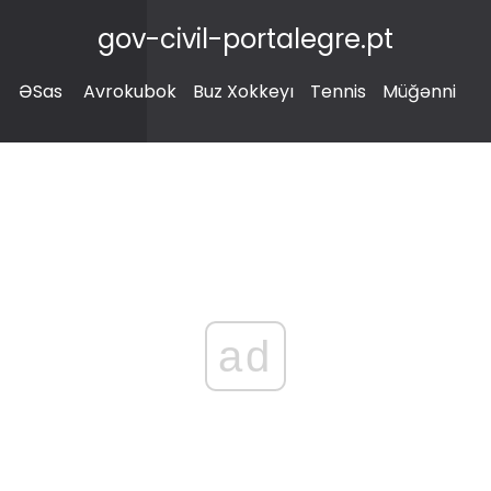
gov-civil-portalegre.pt
ƏSas
Avrokubok
Buz Xokkeyı
Tennis
Müğənni
ad