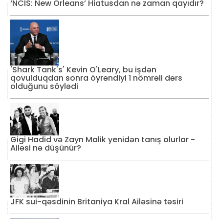
‘NCIS: New Orleans’ Hiatusdan nə zaman qayıdır?
'Shark Tank's' Kevin O'Leary, bu işdən
qovulduqdan sonra öyrəndiyi 1 nömrəli dərs
olduğunu söylədi
Gigi Hadid və Zayn Malik yenidən tanış olurlar -
Ailəsi nə düşünür?
JFK sui-qəsdinin Britaniya Kral Ailəsinə təsiri