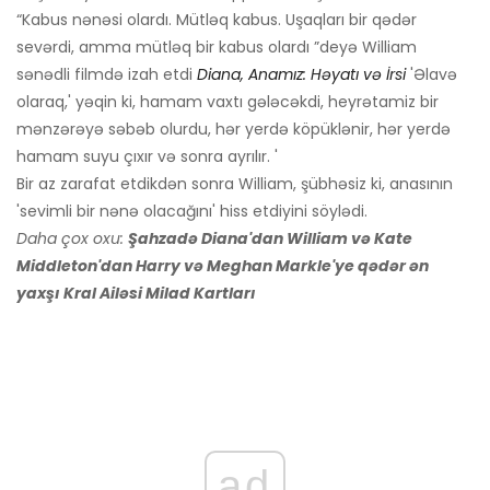
“Kabus nənəsi olardı. Mütləq kabus. Uşaqları bir qədər
sevərdi, amma mütləq bir kabus olardı ”deyə William
sənədli filmdə izah etdi
Diana, Anamız: Həyatı və İrsi
'Əlavə
olaraq,' yəqin ki, hamam vaxtı gələcəkdi, heyrətamiz bir
mənzərəyə səbəb olurdu, hər yerdə köpüklənir, hər yerdə
hamam suyu çıxır və sonra ayrılır. '
Bir az zarafat etdikdən sonra William, şübhəsiz ki, anasının
'sevimli bir nənə olacağını' hiss etdiyini söylədi.
Daha çox oxu:
Şahzadə Diana'dan William və Kate
Middleton'dan Harry və Meghan Markle'ye qədər ən
yaxşı Kral Ailəsi Milad Kartları
ad