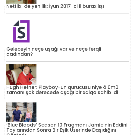
Netflix-də yenilik: İyun 2017-ci il buraxılışı
Gələcəyin neçə uşağı var və neçə fərqli
qadından?
Hugh Hefner: Playboy-un qurucusu niyə ölümü
zamanı şok dərəcədə aşağı bir xalqa sahib idi
‘Blue Bloods’ Season 10 Fragmanı Jamie'nin Eddini
Toylarından Sonra Bir Eşik Üzərində Daşıdığını