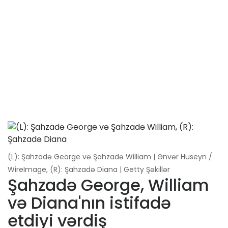
(L): Şahzadə George və Şahzadə William | Ənvər Hüseyn /
WireImage, (R): Şahzadə Diana | Getty Şəkillər
Şahzadə George, William
və Diana'nın istifadə
etdiyi vərdiş