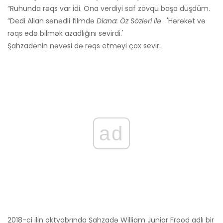
“Ruhunda rəqs var idi. Ona verdiyi saf zövqü başa düşdüm.
”Dedi Allan sənədli filmdə
Diana: Öz Sözləri ilə
. 'Hərəkət və
rəqs edə bilmək azadlığını sevirdi.'
Şahzadənin nəvəsi də rəqs etməyi çox sevir.
ad
2018-ci ilin oktyabrında Şahzadə William Junior Frood adlı bir