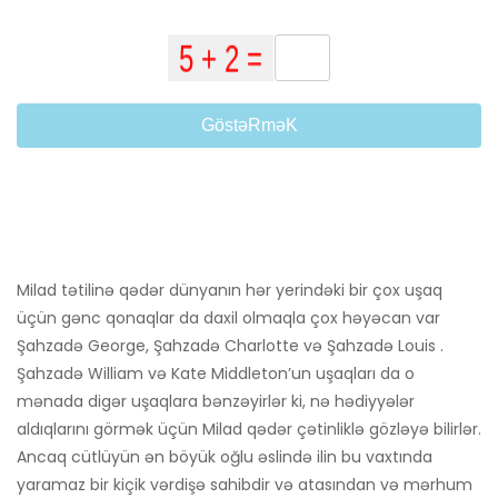
GöstəRməK
Milad tətilinə qədər dünyanın hər yerindəki bir çox uşaq
üçün gənc qonaqlar da daxil olmaqla çox həyəcan var
Şahzadə George, Şahzadə Charlotte və Şahzadə Louis .
Şahzadə William və Kate Middleton’un uşaqları da o
mənada digər uşaqlara bənzəyirlər ki, nə hədiyyələr
aldıqlarını görmək üçün Milad qədər çətinliklə gözləyə bilirlər.
Ancaq cütlüyün ən böyük oğlu əslində ilin bu vaxtında
yaramaz bir kiçik vərdişə sahibdir və atasından və mərhum