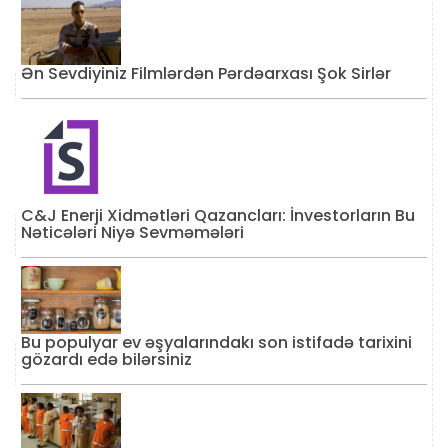
Ən Sevdiyiniz Filmlərdən Pərdəarxası Şok Sirlər
C&J Enerji Xidmətləri Qazancları: İnvestorların Bu
Nəticələri Niyə Sevməmələri
Bu populyar ev əşyalarındakı son istifadə tarixini
gözardı edə bilərsiniz