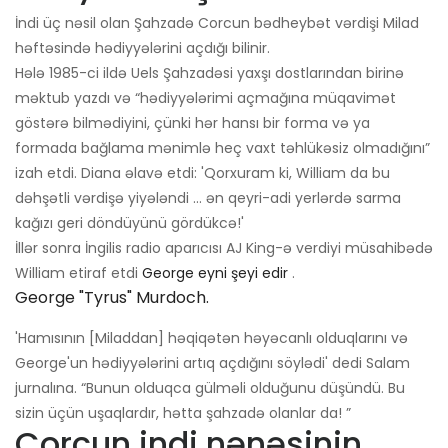
İndi üç nəsil olan Şahzadə Corcun bədheybət vərdişi Milad
həftəsində hədiyyələrini açdığı bilinir.
Hələ 1985-ci ildə Uels Şahzadəsi yaxşı dostlarından birinə
məktub yazdı və “hədiyyələrimi açmağına müqavimət
göstərə bilmədiyini, çünki hər hansı bir forma və ya
formada bağlama mənimlə heç vaxt təhlükəsiz olmadığını”
izah etdi. Diana əlavə etdi: 'Qorxuram ki, William da bu
dəhşətli vərdişə yiyələndi ... ən qeyri-adi yerlərdə sarma
kağızı geri döndüyünü gördükcə!'
İllər sonra İngilis radio aparıcısı AJ King-ə verdiyi müsahibədə
William etiraf etdi
George eyni şeyi edir
.
George "Tyrus" Murdoch.
'Hamısının [Miladdan] həqiqətən həyəcanlı olduqlarını və
George'un hədiyyələrini artıq açdığını söylədi' dedi Salam
jurnalına. “Bunun olduqca gülməli olduğunu düşündü. Bu
sizin üçün uşaqlardır, hətta şahzadə olanlar da! ”
Corcun indi nənəsinin