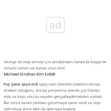
ad
George da rəqs etməyi çox sevdiyindən nənəsi ilə başqa bir
ümumi cəhəti var eynən onun kimi .
Michael Strahan Kim Evlidir
Pop Şəkər qeyd etdi
uşaq vaxtı Diananın balerina olmaq
istəkləri olduğunu. Ancaq yeniyetmə olanda çox hündür
oldu və boyu onu bu xəyalını gerçəkləşdirməkdən saxladı.
İllər sonra sənəti yenidən götürməyə qərar verdi və rəqs
təlimatçısı Anne Allan ilə işləməyə başladı.