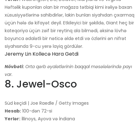
Həftəlik kuponları olan bir mağaza tətbiqi kimi irəliyə baxan
xüsusiyyətlərinə sahibdirlər, lakin bunları siyahıdan çıxarmaq
üçün hələ də kifayət deyil. Etkileyici bir şəkildə, Giant heç bir
kateqoriya üçün zəif bir reytinq ala bilmədi, əksinə lövhə
boyunca ədalətli bir nəticə əldə etdi və özlərini ən nifrət
siyahısında 9-cu yerə layiq gördülər.
Jeremy Lin Kollecə Hara Getdi
Növbəti:
Orta qərb əyalətlərinin baqqal məsələlərində payı
var.
8. Jewel-Osco
Süd keçidi | Joe Raedle / Getty Images
Hesab:
100-dən 72-si
Yerlər:
İllinoys, Ayova və İndiana