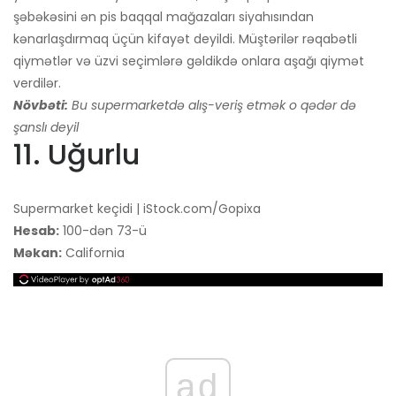
şəbəkəsini ən pis baqqal mağazaları siyahısından
kənarlaşdırmaq üçün kifayət deyildi. Müştərilər rəqabətli
qiymətlər və üzvi seçimlərə gəldikdə onlara aşağı qiymət
verdilər.
Növbəti:
Bu supermarketdə alış-veriş etmək o qədər də
şanslı deyil
11. Uğurlu
Supermarket keçidi | iStock.com/Gopixa
Hesab:
100-dən 73-ü
Məkan:
California
ad