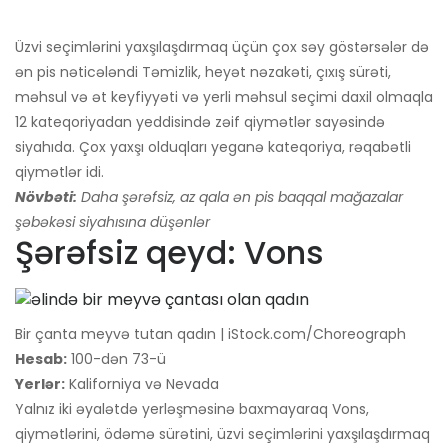
Üzvi seçimlərini yaxşılaşdırmaq üçün çox səy göstərsələr də
ən pis nəticələndi Təmizlik, heyət nəzakəti, çıxış sürəti,
məhsul və ət keyfiyyəti və yerli məhsul seçimi daxil olmaqla
12 kateqoriyadan yeddisində zəif qiymətlər sayəsində
siyahıda. Çox yaxşı olduqları yeganə kateqoriya, rəqabətli
qiymətlər idi.
Növbəti:
Daha şərəfsiz, az qala ən pis baqqal mağazalar
şəbəkəsi siyahısına düşənlər
Şərəfsiz qeyd: Vons
Bir çanta meyvə tutan qadın | iStock.com/Choreograph
Hesab:
100-dən 73-ü
Yerlər:
Kaliforniya və Nevada
Yalnız iki əyalətdə yerləşməsinə baxmayaraq Vons,
qiymətlərini, ödəmə sürətini, üzvi seçimlərini yaxşılaşdırmaq