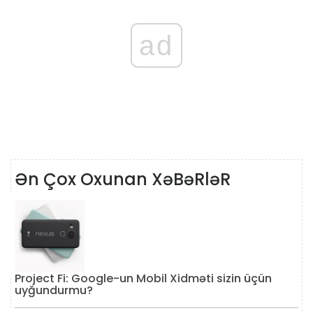
ad
Ən Çox Oxunan XəBəRləR
Project Fi: Google-un Mobil Xidməti sizin üçün
uyğundurmu?