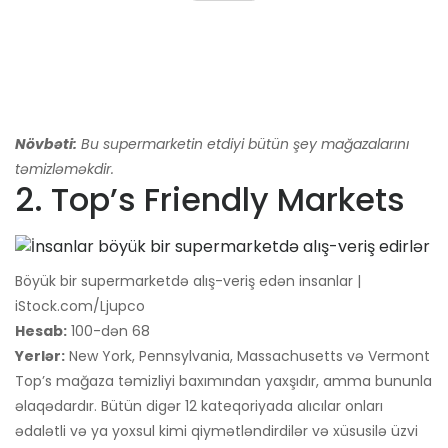
Növbəti:
Bu supermarketin etdiyi bütün şey mağazalarını
təmizləməkdir.
2. Top’s Friendly Markets
Böyük bir supermarketdə alış-veriş edən insanlar |
iStock.com/Ljupco
Hesab:
100-dən 68
Yerlər:
New York, Pennsylvania, Massachusetts və Vermont
Top’s mağaza təmizliyi baxımından yaxşıdır, amma bununla
əlaqədardır. Bütün digər 12 kateqoriyada alıcılar onları
ədalətli və ya yoxsul kimi qiymətləndirdilər və xüsusilə üzvi