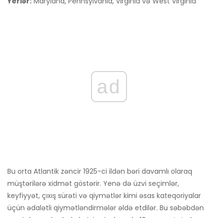
Yerlər:
Maryland, Pennsylvania, Virginia və West Virginia
ad
Bu orta Atlantik zəncir 1925-ci ildən bəri davamlı olaraq
müştərilərə xidmət göstərir. Yenə də üzvi seçimlər,
keyfiyyət, çıxış sürəti və qiymətlər kimi əsas kateqoriyalar
üçün ədalətli qiymətləndirmələr əldə etdilər. Bu səbəbdən