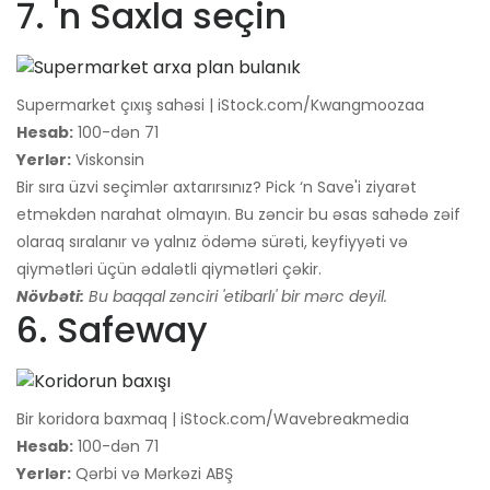
7. 'n Saxla seçin
Supermarket çıxış sahəsi | iStock.com/Kwangmoozaa
Hesab:
100-dən 71
Yerlər:
Viskonsin
Bir sıra üzvi seçimlər axtarırsınız? Pick ‘n Save'i ziyarət
etməkdən narahat olmayın. Bu zəncir bu əsas sahədə zəif
olaraq sıralanır və yalnız ödəmə sürəti, keyfiyyəti və
qiymətləri üçün ədalətli qiymətləri çəkir.
Növbəti:
Bu baqqal zənciri 'etibarlı' bir mərc deyil.
6. Safeway
Bir koridora baxmaq | iStock.com/Wavebreakmedia
Hesab:
100-dən 71
Yerlər:
Qərbi və Mərkəzi ABŞ