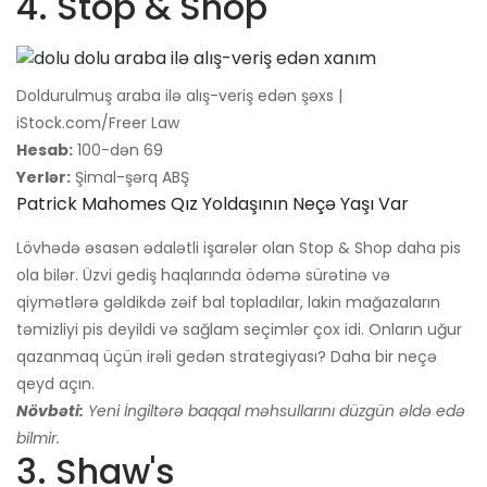
4. Stop & Shop
Doldurulmuş araba ilə alış-veriş edən şəxs |
iStock.com/Freer Law
Hesab:
100-dən 69
Yerlər:
Şimal-şərq ABŞ
Patrick Mahomes Qız Yoldaşının Neçə Yaşı Var
Lövhədə əsasən ədalətli işarələr olan Stop & Shop daha pis
ola bilər. Üzvi gediş haqlarında ödəmə sürətinə və
qiymətlərə gəldikdə zəif bal topladılar, lakin mağazaların
təmizliyi pis deyildi və sağlam seçimlər çox idi. Onların uğur
qazanmaq üçün irəli gedən strategiyası? Daha bir neçə
qeyd açın.
Növbəti:
Yeni İngiltərə baqqal məhsullarını düzgün əldə edə
bilmir.
3. Shaw's