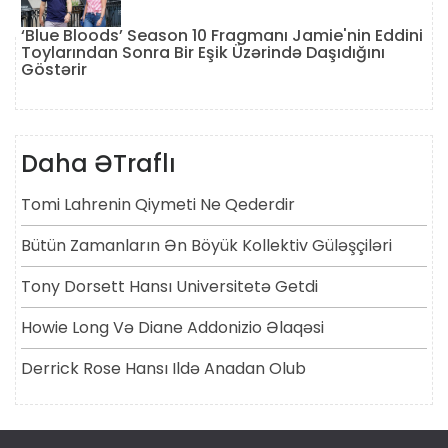
‘Blue Bloods’ Season 10 Fragmanı Jamie'nin Eddini
Toylarından Sonra Bir Eşik Üzərində Daşıdığını
Göstərir
Daha ƏTraflı
Tomi Lahrenin Qiymeti Ne Qederdir
Bütün Zamanların Ən Böyük Kollektiv Güləşçiləri
Tony Dorsett Hansı Universitetə ​​getdi
Howie Long Və Diane Addonizio Əlaqəsi
Derrick Rose Hansı Ildə Anadan Olub