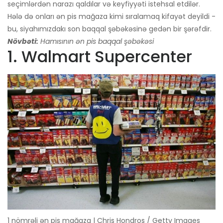
seçimlərdən narazı qaldılar və keyfiyyəti istehsal etdilər.
Hələ də onları ən pis mağaza kimi sıralamaq kifayət deyildi -
bu, siyahımızdakı son baqqal şəbəkəsinə gedən bir şərəfdir.
Növbəti:
Hamısının ən pis baqqal şəbəkəsi
1. Walmart Supercenter
1 nömrəli ən pis mağaza | Chris Hondros / Getty Images