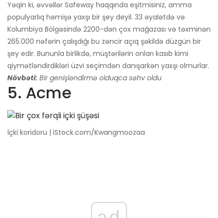
Yəqin ki, əvvəllər Safeway haqqında eşitmisiniz, amma
populyarlıq həmişə yaxşı bir şey deyil. 33 əyalətdə və
Kolumbiya Bölgəsində 2200-dən çox mağazası və təxminən
265.000 nəfərin çalışdığı bu zəncir açıq şəkildə düzgün bir
şey edir. Bununla birlikdə, müştərilərin onları kasıb kimi
qiymətləndirdikləri üzvi seçimdən danışarkən yaxşı olmurlar.
Növbəti:
Bir genişləndirmə olduqca səhv oldu
5. Acme
İçki koridoru | iStock.com/Kwangmoozaa
ad