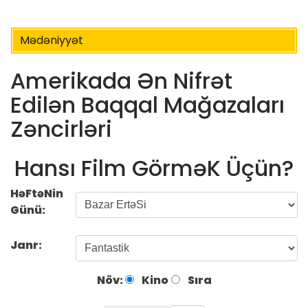
Mədəniyyət
Amerikada Ən Nifrət
Edilən Baqqal Mağazaları
Zəncirləri
Hansı Film GörməK Üçün?
HəFtəNin
Günü:
Janr:
Növ:
Kino
Sıra