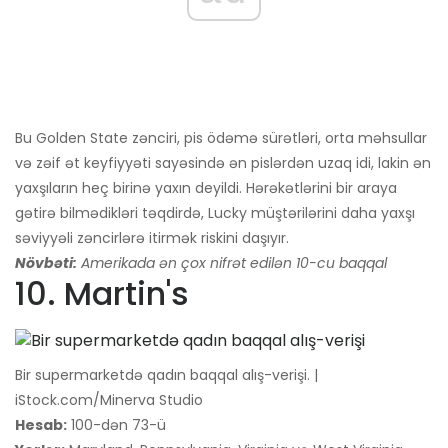
Bu Golden State zənciri, pis ödəmə sürətləri, orta məhsullar
və zəif ət keyfiyyəti sayəsində ən pislərdən uzaq idi, lakin ən
yaxşıların heç birinə yaxın deyildi. Hərəkətlərini bir araya
gətirə bilmədikləri təqdirdə, Lucky müştərilərini daha yaxşı
səviyyəli zəncirlərə itirmək riskini daşıyır.
Növbəti:
Amerikada ən çox nifrət edilən 10-cu baqqal
10. Martin's
Bir supermarketdə qadın baqqal alış-verişi. |
iStock.com/Minerva Studio
Hesab:
100-dən 73-ü