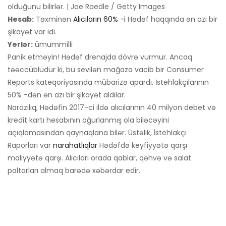
olduğunu bilirlər. | Joe Raedle / Getty Images
Hesab:
Təxminən
Alıcıların 60% -i
Hədəf haqqında ən azı bir
şikayət var idi.
Yerlər:
ümummilli
Panik etməyin! Hədəf drenajda dövrə vurmur. Ancaq
təəccüblüdür ki, bu sevilən mağaza vacib bir Consumer
Reports kateqoriyasında mübarizə apardı. İstehlakçılarının
50% -dən ən azı bir şikayət aldılar.
Narazılıq, Hədəfin 2017-ci ildə alıcılarının 40 milyon debet və
kredit kartı hesabının oğurlanmış ola biləcəyini
açıqlamasından qaynaqlana bilər. Üstəlik, İstehlakçı
Raporları var
narahatlıqlar
Hədəfdə keyfiyyətə qarşı
maliyyətə qarşı. Alıcıları orada qablar, qəhvə və salat
paltarları almaq barədə xəbərdar edir.