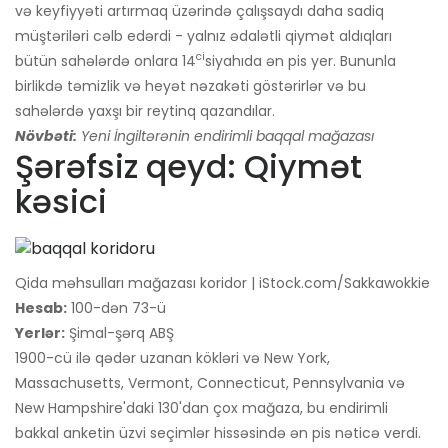
və keyfiyyəti artırmaq üzərində çalışsaydı daha sadiq
müştəriləri cəlb edərdi - yalnız ədalətli qiymət aldıqları
ci
bütün sahələrdə onlara 14
siyahıda ən pis yer. Bununla
birlikdə təmizlik və heyət nəzakəti göstərirlər və bu
sahələrdə yaxşı bir reytinq qazandılar.
Növbəti:
Yeni İngiltərənin endirimli baqqal mağazası
Şərəfsiz qeyd: Qiymət
kəsici
Qida məhsulları mağazası koridor | iStock.com/Sakkawokkie
Hesab:
100-dən 73-ü
Yerlər:
Şimal-şərq ABŞ
1900-cü ilə qədər uzanan kökləri və New York,
Massachusetts, Vermont, Connecticut, Pennsylvania və
New Hampshire'daki 130'dan çox mağaza, bu endirimli
bakkal anketin üzvi seçimlər hissəsində ən pis nəticə verdi.