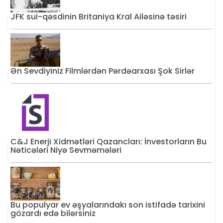
JFK sui-qəsdinin Britaniya Kral Ailəsinə təsiri
Ən Sevdiyiniz Filmlərdən Pərdəarxası Şok Sirlər
C&J Enerji Xidmətləri Qazancları: İnvestorların Bu
Nəticələri Niyə Sevməmələri
Bu populyar ev əşyalarındakı son istifadə tarixini
gözardı edə bilərsiniz