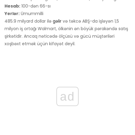
Hesab:
100-dən 66-sı
Yerlər:
Ümummilli
485.9 milyard dollar ilə
gəlir
və təkcə ABŞ-da işləyən 1,5
milyon iş ortağı Walmart, ölkənin ən böyük pərakəndə satış
şirkətidir. Ancaq nəticədə ölçüsü və gücü müştəriləri
xoşbəxt etmək üçün kifayət deyil.
ad