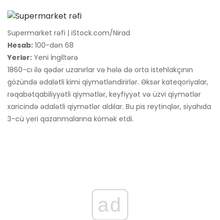
Supermarket rəfi | iStock.com/Nirad
Hesab:
100-dən 68
Yerlər:
Yeni İngiltərə
1860-cı ilə qədər uzanırlar və hələ də orta istehlakçının
gözündə ədalətli kimi qiymətləndirirlər. Əksər kateqoriyalar,
rəqabətqabiliyyətli qiymətlər, keyfiyyət və üzvi qiymətlər
xaricində ədalətli qiymətlər aldılar. Bu pis reytinqlər, siyahıda
3-cü yeri qazanmalarına kömək etdi.
ad