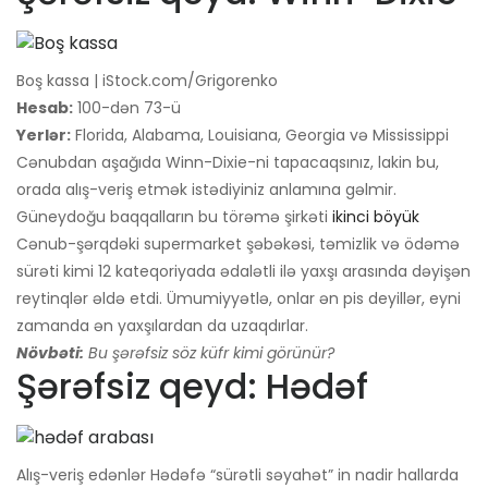
Boş kassa | iStock.com/Grigorenko
Hesab:
100-dən 73-ü
Yerlər:
Florida, Alabama, Louisiana, Georgia və Mississippi
Cənubdan aşağıda Winn-Dixie-ni tapacaqsınız, lakin bu,
orada alış-veriş etmək istədiyiniz anlamına gəlmir.
Güneydoğu baqqalların bu törəmə şirkəti
ikinci böyük
Cənub-şərqdəki supermarket şəbəkəsi, təmizlik və ödəmə
sürəti kimi 12 kateqoriyada ədalətli ilə yaxşı arasında dəyişən
reytinqlər əldə etdi. Ümumiyyətlə, onlar ən pis deyillər, eyni
zamanda ən yaxşılardan da uzaqdırlar.
Növbəti:
Bu şərəfsiz söz küfr kimi görünür?
Şərəfsiz qeyd: Hədəf
Alış-veriş edənlər Hədəfə “sürətli səyahət” in nadir hallarda