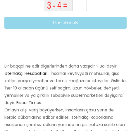
GöstəRməK
Bir baqqal nə edir digərlərindən daha yaxşıdır ? Bol deyir
İstehlakçı Hesabatları
. İnsanlar keyfiyyətli məhsullar, qısa
xətlər, yaxşı qiymətlər və təmiz mağazalar istəyirlər. Əslində,
'hər 10 alıcıdan üçünü zəif seçim, uzun növbələr, dəhşətli
yeməklər və ya çirklilik səbəbiylə supermarketləri dəyişdirdi'
deyir.
Fiscal Times
.
Onlayn alış-veriş böyüyərkən, insanların çoxu yenə də
kərpic dükanlarına etibar edirlər. İstehlakçı Raporlarına
əsaslanan şərəfsiz adların yanında ən pis nüfuza sahib olan