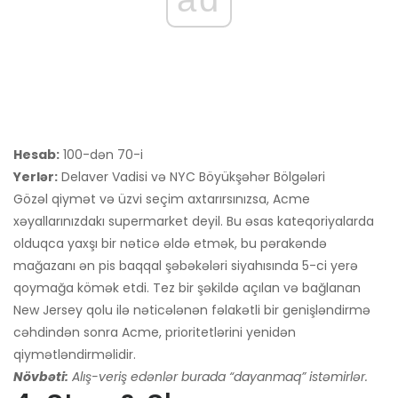
Hesab:
100-dən 70-i
Yerlər:
Delaver Vadisi və NYC Böyükşəhər Bölgələri
Gözəl qiymət və üzvi seçim axtarırsınızsa, Acme
xəyallarınızdakı supermarket deyil. Bu əsas kateqoriyalarda
olduqca yaxşı bir nəticə əldə etmək, bu pərakəndə
mağazanı ən pis baqqal şəbəkələri siyahısında 5-ci yerə
qoymağa kömək etdi. Tez bir şəkildə açılan və bağlanan
New Jersey qolu ilə nəticələnən fəlakətli bir genişləndirmə
cəhdindən sonra Acme, prioritetlərini yenidən
qiymətləndirməlidir.
Növbəti:
Alış-veriş edənlər burada “dayanmaq” istəmirlər.