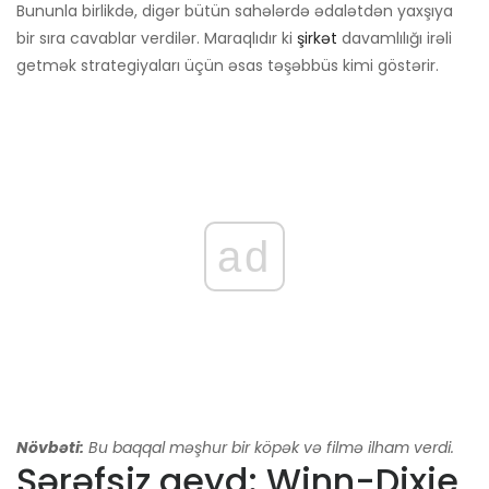
Bununla birlikdə, digər bütün sahələrdə ədalətdən yaxşıya
bir sıra cavablar verdilər. Maraqlıdır ki
şirkət
davamlılığı irəli
getmək strategiyaları üçün əsas təşəbbüs kimi göstərir.
ad
Növbəti:
Bu baqqal məşhur bir köpək və filmə ilham verdi.
Şərəfsiz qeyd: Winn-Dixie