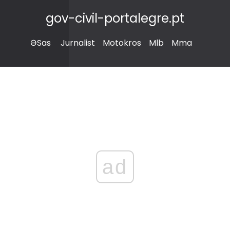
gov-civil-portalegre.pt
ƏSas
Jurnalist
Motokros
Mlb
Mma
ad