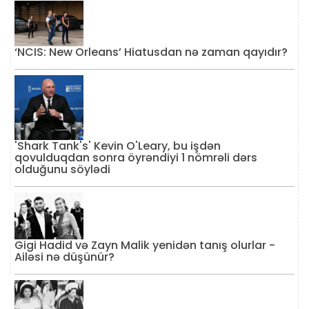
‘NCIS: New Orleans’ Hiatusdan nə zaman qayıdır?
'Shark Tank's' Kevin O'Leary, bu işdən
qovulduqdan sonra öyrəndiyi 1 nömrəli dərs
olduğunu söylədi
Gigi Hadid və Zayn Malik yenidən tanış olurlar -
Ailəsi nə düşünür?