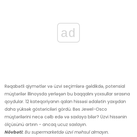
ad
Rəqabətli qiymətlər və üzvi seçimlərə gəldikdə, potensial
müştərilər İllinoysda yerləşən bu baqqalını yoxsullar sırasına
qoydular. 12 kateqoriyanın qalan hissəsi ədalətin yaxşıdan
daha yüksək göstəriciləri gördü. Bəs Jewel-Osco
müştərilərini necə cəlb edə və saxlaya bilər? Üzvi hissənin
ölçüsünü artırın - ancaq ucuz saxlayın.
Növbəti:
Bu supermarketdə üzvi məhsul almayın.