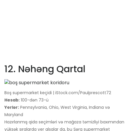
12. Nəhəng Qartal
Boş supermarket keçidi | iStock.com/Paulprescott72
Hesab:
100-dən 73-ü
Yerlər:
Pennsylvania, Ohio, West Virginia, Indiana və
Maryland
Hazırlanmış qida seçimləri və mağaza təmizliyi baxımından
yüksək sıralarda yer alsalar da, bu Şərq supermarket