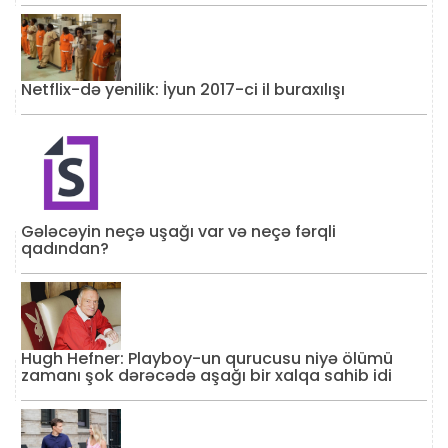
Netflix-də yenilik: İyun 2017-ci il buraxılışı
Gələcəyin neçə uşağı var və neçə fərqli
qadından?
Hugh Hefner: Playboy-un qurucusu niyə ölümü
zamanı şok dərəcədə aşağı bir xalqa sahib idi