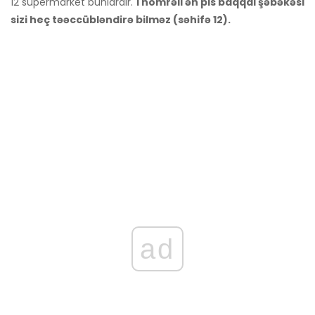
12 supermarket bunlardır.
1 nömrəli ən pis baqqal şəbəkəsi
sizi heç təəccübləndirə bilməz (səhifə 12).
ad