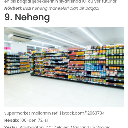
ən pis baqqal şəbəkələrinin siyahısında 10-cu yer tuturlar.
Növbəti:
Bəzi nəhəng maneələri olan bir baqqal
9. Nəhəng
Supermarket mallarının rəfi | iStock.com/12963734
Hesab:
100-dən 72-si
Yerlər:
Washington, DC, Delaver, Maryland və Virginia