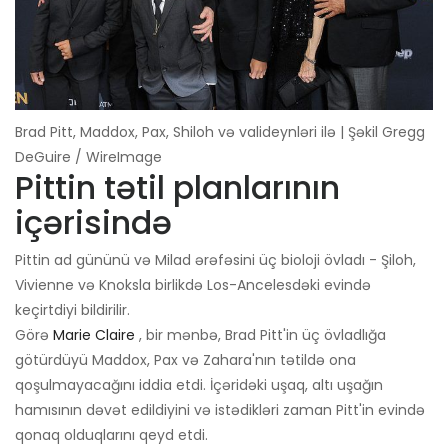
Brad Pitt, Maddox, Pax, Shiloh və valideynləri ilə | Şəkil Gregg
DeGuire / WireImage
Pittin tətil planlarının
içərisində
Pittin ad gününü və Milad ərəfəsini üç bioloji övladı - Şiloh,
Vivienne və Knoksla birlikdə Los-Ancelesdəki evində
keçirtdiyi bildirilir.
Görə
Marie Claire
, bir mənbə, Brad Pitt'in üç övladlığa
götürdüyü Maddox, Pax və Zahara'nın tətildə ona
qoşulmayacağını iddia etdi. İçəridəki uşaq, altı uşağın
hamısının dəvət edildiyini və istədikləri zaman Pitt'in evində
qonaq olduqlarını qeyd etdi.