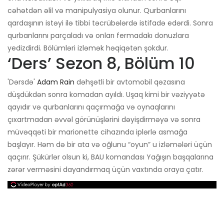
cəhətdən əlil və manipulyasiya olunur. Qurbanlarını
qardaşının istəyi ilə tibbi təcrübələrdə istifadə edərdi. Sonra
qurbanlarını parçaladı və onları fermadakı donuzlara
yedizdirdi. Bölümləri izləmək həqiqətən şokdur.
‘Ders’ Sezon 8, Bölüm 10
'Dərsdə'
Adam Rain
dəhşətli bir avtomobil qəzasına
düşdükdən sonra komadan ayıldı. Uşaq kimi bir vəziyyətə
qayıdır və qurbanlarını qaçırmağa və oynaqlarını
çıxartmadan əvvəl görünüşlərini dəyişdirməyə və sonra
müvəqqəti bir marionette cihazında iplərlə asmağa
başlayır. Həm də bir ata və oğlunu “oyun” u izləmələri üçün
qaçırır. Şükürlər olsun ki, BAU komandası Yağışın başqalarına
zərər verməsini dayandırmaq üçün vaxtında oraya çatır.