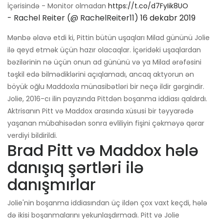
İçərisində - Monitor olmadan
https://t.co/d7FyIik8UO
- Rachel Reiter (@ RachelReiter11)
16 dekabr 2019
Mənbə əlavə etdi ki, Pittin bütün uşaqları Milad gününü Jolie
ilə qeyd etmək üçün hazır olacaqlar. İçəridəki uşaqlardan
bəzilərinin nə üçün onun ad gününü və ya Milad ərəfəsini
təşkil edə bilmədiklərini açıqlamadı, ancaq aktyorun ən
böyük oğlu Maddoxla münasibətləri bir neçə ildir gərgindir.
Jolie, 2016-cı ilin payızında Pittdən boşanma iddiası qaldırdı.
Aktrisanın Pitt və Maddox arasında xüsusi bir təyyarədə
yaşanan mübahisədən sonra evliliyin fişini çəkməyə qərar
verdiyi bildirildi.
Brad Pitt və Maddox hələ
danışıq şərtləri ilə
danışmırlar
Jolie'nin boşanma iddiasından üç ildən çox vaxt keçdi, hələ
də ikisi boşanmalarını yekunlaşdırmadı. Pitt və Jolie