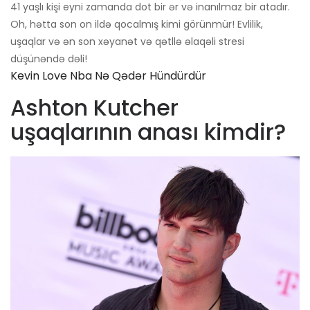
41 yaşlı kişi eyni zamanda dot bir ər və inanılmaz bir atadır.
Oh, hətta son on ildə qocalmış kimi görünmür! Evlilik,
uşaqlar və ən son xəyanət və qətllə əlaqəli stresi
düşünəndə dəli!
Kevin Love Nba Nə Qədər Hündürdür
Ashton Kutcher
uşaqlarının anası kimdir?