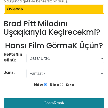
olduğunda qətiliklə bənzərsiz bir duruş.
Əyləncə
Brad Pitt Miladını
Uşaqlarıyla Keçirəcəkmi?
Hansı Film GörməK Üçün?
HəFtəNin
Günü:
Janr:
Növ:
Kino
Sıra
GöstəRməK