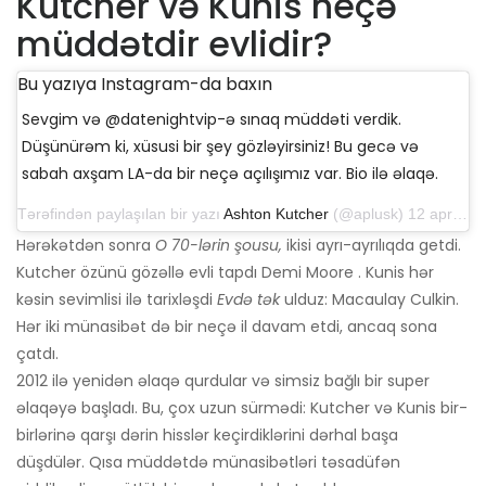
Kutcher və Kunis neçə
müddətdir evlidir?
Bu yazıya Instagram-da baxın
Sevgim və @datenightvip-ə sınaq müddəti verdik.
Düşünürəm ki, xüsusi bir şey gözləyirsiniz! Bu gecə və
sabah axşam LA-da bir neçə açılışımız var. Bio ilə əlaqə.
Tərəfindən paylaşılan bir yazı
Ashton Kutcher
(@aplusk) 12 aprel 2019-cu il, saat 14: 50-də PDT
Hərəkətdən sonra
O 70-lərin şousu,
ikisi ayrı-ayrılıqda getdi.
Kutcher özünü gözəllə evli tapdı Demi Moore . Kunis hər
kəsin sevimlisi ilə tarixləşdi
Evdə tək
ulduz: Macaulay Culkin.
Hər iki münasibət də bir neçə il davam etdi, ancaq sona
çatdı.
2012 ilə yenidən əlaqə qurdular və simsiz bağlı bir super
əlaqəyə başladı. Bu, çox uzun sürmədi: Kutcher və Kunis bir-
birlərinə qarşı dərin hisslər keçirdiklərini dərhal başa
düşdülər. Qısa müddətdə münasibətləri təsadüfən