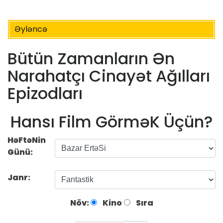
Əyləncə
Bütün Zamanların Ən
Narahatçı Cinayət Ağılları
Epizodları
Hansı Film GörməK Üçün?
HəFtəNin
Günü:
Janr:
Növ:
Kino
Sıra