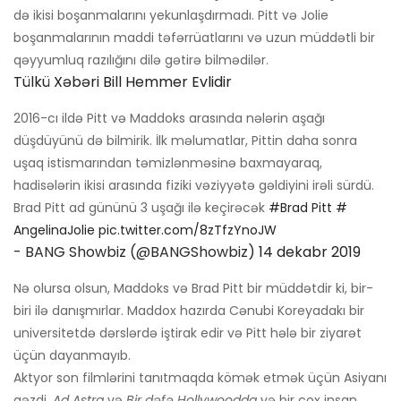
də ikisi boşanmalarını yekunlaşdırmadı. Pitt və Jolie
boşanmalarının maddi təfərrüatlarını və uzun müddətli bir
qəyyumluq razılığını dilə gətirə bilmədilər.
Tülkü Xəbəri Bill Hemmer Evlidir
2016-cı ildə Pitt və Maddoks arasında nələrin aşağı
düşdüyünü də bilmirik. İlk məlumatlar, Pittin daha sonra
uşaq istismarından təmizlənməsinə baxmayaraq,
hadisələrin ikisi arasında fiziki vəziyyətə gəldiyini irəli sürdü.
Brad Pitt ad gününü 3 uşağı ilə keçirəcək
#Brad Pitt
#
AngelinaJolie
pic.twitter.com/8zTfzYnoJW
- BANG Showbiz (@BANGShowbiz)
14 dekabr 2019
Nə olursa olsun, Maddoks və Brad Pitt bir müddətdir ki, bir-
biri ilə danışmırlar. Maddox hazırda Cənubi Koreyadakı bir
universitetdə dərslərdə iştirak edir və Pitt hələ bir ziyarət
üçün dayanmayıb.
Aktyor son filmlərini tanıtmaqda kömək etmək üçün Asiyanı
gəzdi,
Ad Astra
və
Bir dəfə Hollywoodda
və bir çox insan