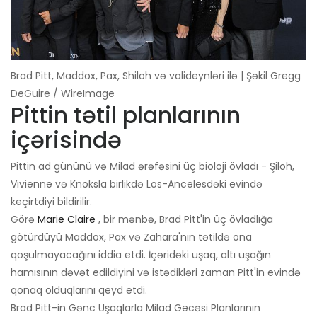
Brad Pitt, Maddox, Pax, Shiloh və valideynləri ilə | Şəkil Gregg
DeGuire / WireImage
Pittin tətil planlarının
içərisində
Pittin ad gününü və Milad ərəfəsini üç bioloji övladı - Şiloh,
Vivienne və Knoksla birlikdə Los-Ancelesdəki evində
keçirtdiyi bildirilir.
Görə
Marie Claire
, bir mənbə, Brad Pitt'in üç övladlığa
götürdüyü Maddox, Pax və Zahara'nın tətildə ona
qoşulmayacağını iddia etdi. İçəridəki uşaq, altı uşağın
hamısının dəvət edildiyini və istədikləri zaman Pitt'in evində
qonaq olduqlarını qeyd etdi.
Brad Pitt-in Gənc Uşaqlarla Milad Gecəsi Planlarının