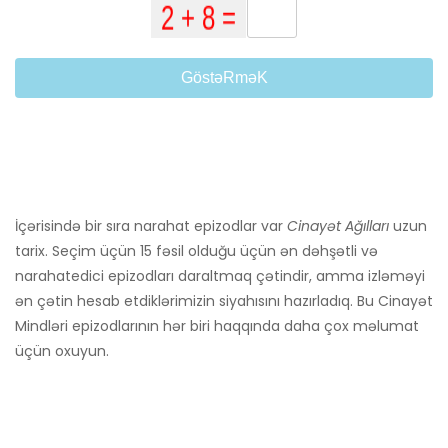
GöstəRməK
İçərisində bir sıra narahat epizodlar var
Cinayət Ağılları
uzun
tarix. Seçim üçün 15 fəsil olduğu üçün ən dəhşətli və
narahatedici epizodları daraltmaq çətindir, amma izləməyi
ən çətin hesab etdiklərimizin siyahısını hazırladıq. Bu Cinayət
Mindləri epizodlarının hər biri haqqında daha çox məlumat
üçün oxuyun.