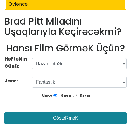
Əyləncə
Brad Pitt Miladını
Uşaqlarıyla Keçirəcəkmi?
Hansı Film GörməK Üçün?
HəFtəNin
Günü:
Janr:
Növ:
Kino
Sıra
GöstəRməK