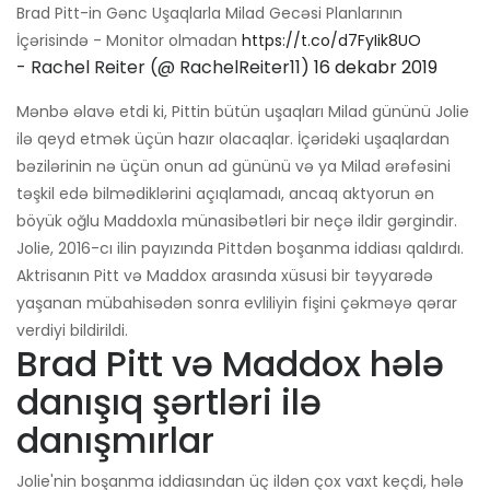
Brad Pitt-in Gənc Uşaqlarla Milad Gecəsi Planlarının
İçərisində - Monitor olmadan
https://t.co/d7FyIik8UO
- Rachel Reiter (@ RachelReiter11)
16 dekabr 2019
Mənbə əlavə etdi ki, Pittin bütün uşaqları Milad gününü Jolie
ilə qeyd etmək üçün hazır olacaqlar. İçəridəki uşaqlardan
bəzilərinin nə üçün onun ad gününü və ya Milad ərəfəsini
təşkil edə bilmədiklərini açıqlamadı, ancaq aktyorun ən
böyük oğlu Maddoxla münasibətləri bir neçə ildir gərgindir.
Jolie, 2016-cı ilin payızında Pittdən boşanma iddiası qaldırdı.
Aktrisanın Pitt və Maddox arasında xüsusi bir təyyarədə
yaşanan mübahisədən sonra evliliyin fişini çəkməyə qərar
verdiyi bildirildi.
Brad Pitt və Maddox hələ
danışıq şərtləri ilə
danışmırlar
Jolie'nin boşanma iddiasından üç ildən çox vaxt keçdi, hələ