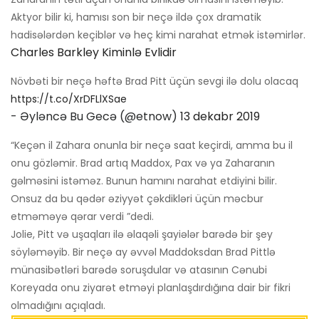
Aktyor bilir ki, hamısı son bir neçə ildə çox dramatik
hadisələrdən keçiblər və heç kimi narahat etmək istəmirlər.
Charles Barkley Kiminlə Evlidir
Növbəti bir neçə həftə Brad Pitt üçün sevgi ilə dolu olacaq
https://t.co/XrDFLlXSae
- Əyləncə Bu Gecə (@etnow)
13 dekabr 2019
“Keçən il Zahara onunla bir neçə saat keçirdi, amma bu il
onu gözləmir. Brad artıq Maddox, Pax və ya Zaharanın
gəlməsini istəməz. Bunun hamını narahat etdiyini bilir.
Onsuz da bu qədər əziyyət çəkdikləri üçün məcbur
etməməyə qərar verdi ”dedi.
Jolie, Pitt və uşaqları ilə əlaqəli şayiələr barədə bir şey
söyləməyib. Bir neçə ay əvvəl Maddoksdan Brad Pittlə
münasibətləri barədə soruşdular və atasının Cənubi
Koreyada onu ziyarət etməyi planlaşdırdığına dair bir fikri
olmadığını açıqladı.