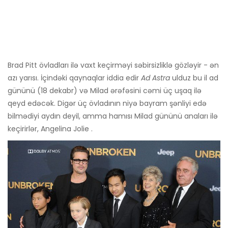
Brad Pitt övladları ilə vaxt keçirməyi səbirsizliklə gözləyir - ən
azı yarısı. İçindəki qaynaqlar iddia edir
Ad Astra
ulduz bu il ad
gününü (18 dekabr) və Milad ərəfəsini cəmi üç uşaq ilə
qeyd edəcək. Digər üç övladının niyə bayram şənliyi edə
bilmədiyi aydın deyil, amma hamısı Milad gününü anaları ilə
keçirirlər, Angelina Jolie .