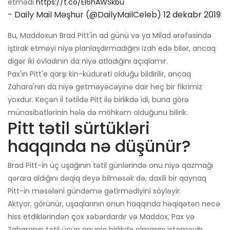
etmədi
https://t.co/El6hAWSkbu
- Daily Mail Məşhur (@DailyMailCeleb)
12 dekabr 2019
Bu, Maddoxun Brad Pitt'in ad günü və ya Milad ərəfəsində
iştirak etməyi niyə planlaşdırmadığını izah edə bilər, ancaq
digər iki övladının da niyə atladığını açıqlamır.
Pax'ın Pitt'e qarşı kin-küdurəti olduğu bildirilir, ancaq
Zahara'nın da niyə getməyəcəyinə dair heç bir fikrimiz
yoxdur. Keçən il tətildə Pitt ilə birlikdə idi, buna görə
münasibətlərinin hələ də möhkəm olduğunu bilirik.
Pitt tətil sürtükləri
haqqında nə düşünür?
Brad Pitt-in üç uşağının tətil günlərində onu niyə qazmağı
qərara aldığını dəqiq deyə bilməsək də, daxili bir qaynaq
Pitt-in məsələni gündəmə gətirmədiyini söyləyir.
Aktyor, görünür, uşaqlarının onun haqqında həqiqətən necə
hiss etdiklərindən çox xəbərdardır və Maddox, Pax və
Zaharanın tətil üçün onunla birlikdə olmasını istəməyib.