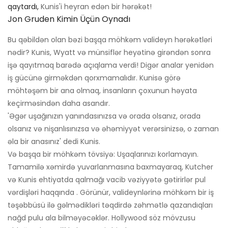
qaytardı,
Kunis'i heyran edən bir hərəkət!
Jon Gruden Kimin Üçün Oynadı
Bu qəbildən olan bəzi başqa möhkəm valideyn hərəkətləri
nədir? Kunis, Wyatt və münsiflər heyətinə girəndən sonra
işə qayıtmaq barədə açıqlama verdi! Digər analar yenidən
iş gücünə girməkdən qorxmamalıdır. Kunisə görə
möhtəşəm bir ana olmaq, insanların çoxunun həyata
keçirməsindən daha asandır.
'Əgər uşağınızın yanındasınızsa və orada olsanız, orada
olsanız və nişanlısınızsa və əhəmiyyət verərsinizsə, o zaman
əla bir anasınız' dedi Kunis.
Və başqa bir möhkəm tövsiyə: Uşaqlarınızı korlamayın.
Tamamilə xəmirdə yuvarlanmasına baxmayaraq, Kutcher
və Kunis ehtiyatda qalmağı vacib vəziyyətə gətirirlər pul
vərdişləri haqqında . Görünür, valideynlərinə möhkəm bir iş
təşəbbüsü ilə gəlmədikləri təqdirdə zəhmətlə qazandıqları
nağd pulu ala bilməyəcəklər. Hollywood söz mövzusu