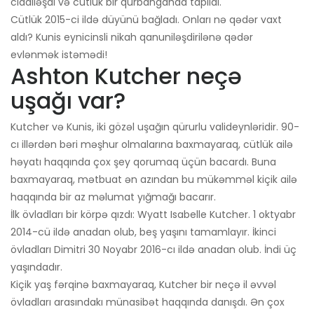
ciddiləşdi və cütlük bir qurbangahda tapıldı.
Cütlük 2015-ci ildə düyünü bağladı. Onları nə qədər vaxt
aldı? Kunis eynicinsli nikah qanuniləşdirilənə qədər
evlənmək istəmədi!
Ashton Kutcher neçə
uşağı var?
Kutcher və Kunis, iki gözəl uşağın qürurlu valideynləridir. 90-
cı illərdən bəri məşhur olmalarına baxmayaraq, cütlük ailə
həyatı haqqında çox şey qorumaq üçün bacardı. Buna
baxmayaraq, mətbuat ən azından bu mükəmməl kiçik ailə
haqqında bir az məlumat yığmağı bacarır.
İlk övladları bir körpə qızdı: Wyatt Isabelle Kutcher. 1 oktyabr
2014-cü ildə anadan olub, beş yaşını tamamlayır. İkinci
övladları Dimitri 30 Noyabr 2016-cı ildə anadan olub. İndi üç
yaşındadır.
Kiçik yaş fərqinə baxmayaraq, Kutcher bir neçə il əvvəl
övladları arasındakı münasibət haqqında danışdı. Ən çox