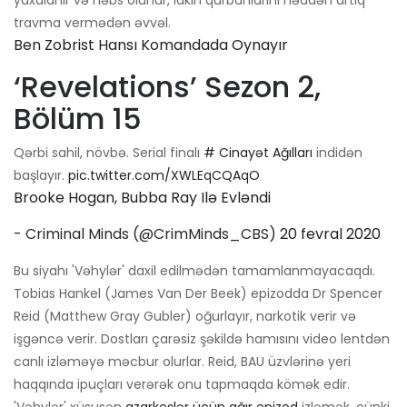
yaxalanır və həbs olunur, lakin qurbanlarını həddən artıq
travma vermədən əvvəl.
Ben Zobrist Hansı Komandada Oynayır
‘Revelations’ Sezon 2,
Bölüm 15
Qərbi sahil, növbə. Serial finalı
# Cinayət Ağılları
indidən
başlayır.
pic.twitter.com/XWLEqCQAqO
Brooke Hogan, Bubba Ray Ilə Evləndi
- Criminal Minds (@CrimMinds_CBS)
20 fevral 2020
Bu siyahı 'Vəhylər' daxil edilmədən tamamlanmayacaqdı.
Tobias Hankel (James Van Der Beek) epizodda Dr Spencer
Reid (Matthew Gray Gubler) oğurlayır, narkotik verir və
işgəncə verir. Dostları çarəsiz şəkildə hamısını video lentdən
canlı izləməyə məcbur olurlar. Reid, BAU üzvlərinə yeri
haqqında ipuçları verərək onu tapmaqda kömək edir.