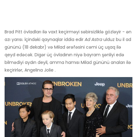
Brad Pitt övladları ilə vaxt keçirməyi səbirsizliklə gözləyir - ən
azı yarısı. İçindəki qaynaqlar iddia edir
Ad Astra
ulduz bu il ad
gününü (18 dekabr) və Milad ərəfəsini cəmi üç uşaq ilə
qeyd edəcək. Digər üç övladının niyə bayram şənliyi edə
bilmədiyi aydın deyil, amma hamısı Milad gününü anaları ilə
keçirirlər, Angelina Jolie .