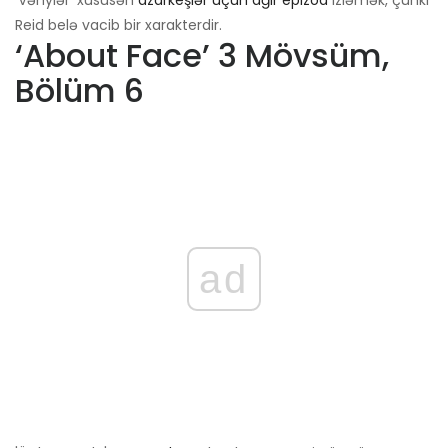
'Vəhylər' xüsusən
azarkeşlər üçün ağır epizod
izləmək, çünki
Reid belə vacib bir xarakterdir.
‘About Face’ 3 Mövsüm,
Bölüm 6
ad