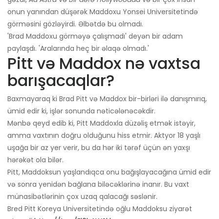
onun yanından düşərək Maddoxu Yonsei Universitetində
görməsini gözləyirdi. Əlbətdə bu olmadı.
'Brad Maddoxu görməyə çalışmadı' deyən bir adam
paylaşdı. 'Aralarında heç bir əlaqə olmadı.'
Pitt və Maddox nə vaxtsa
barışacaqlar?
Baxmayaraq ki Brad Pitt və Maddox bir-birləri ilə danışmırıq,
ümid edir ki, işlər sonunda nəticələnəcəkdir.
Mənbə qeyd edib ki, Pitt Maddoxla düzəliş etmək istəyir,
amma vaxtının doğru olduğunu hiss etmir. Aktyor 18 yaşlı
uşağa bir az yer verir, bu da hər iki tərəf üçün ən yaxşı
hərəkət ola bilər.
Pitt, Maddoksun yaşlandıqca onu bağışlayacağına ümid edir
və sonra yenidən bağlana biləcəklərinə inanır. Bu vaxt
münasibətlərinin çox uzaq qalacağı səslənir.
Bred Pitt Koreya Universitetində oğlu Maddoksu ziyarət