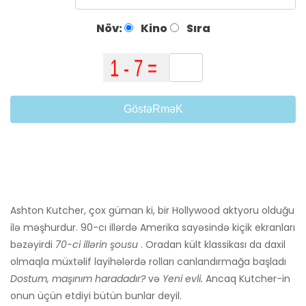
Növ:
Kino
Sıra
GöstəRməK
Ashton Kutcher, çox güman ki, bir Hollywood aktyoru olduğu
ilə məşhurdur. 90-cı illərdə Amerika sayəsində kiçik ekranları
bəzəyirdi
70-ci illərin şousu
. Oradan kült klassikası da daxil
olmaqla müxtəlif layihələrdə rolları canlandırmağa başladı
Dostum, maşınım haradadır?
və
Yeni evli.
Ancaq Kutcher-in
onun üçün etdiyi bütün bunlar deyil.