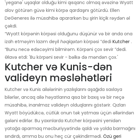
'yeganə' uşaqlar olduğu kimi qısqanc olmaq əvəzinə Wyatt
alov götürən güvə kimi körpə qardaşını götürdü. Ellen
DeGeneres ilə müsahibə apararkən bu şirin kiçik rəydən əl
çəkdi.
“Wyatt körpənin körpəsi olduğunu düşünür və bir anda ona
izah etməyim lazım deyil
həqiqətən
körpəsi ”dedi
Kutcher
.
“Bunu necə edəcəyimi bilmirəm. Körpəni çox sevir ”dedi.
Əlavə etdi: 'Bu körpəni sevir - bəlkə də məndən çox.'
Kutcher və Kunis-dən
valideyn məsləhətləri
Kutcher və Kunis ailələrinin yazılışlarını aşağıda saxlaya
bilərlər, ancaq ailə həyatlarına qısa bir baxış və bir neçə
müsahibə, inanılmaz valideyn olduqlarını göstərir. Qızları
Wyatt böyüdükcə, cütlük onun tək yatması üçün əllərindən
gələni edirlər. Bu yaxınlarda Kutcher körpəsini yenidən
yatağa aparmaq məcburiyyətində qaldı və yolda barmağını
sındırdı, amma bu onu heç cür çəkindirmədi.
Özü geri