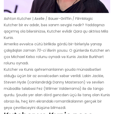
Ashton Kutcher | Axelle / Bauer-Griffin / FilmMagic
Kutcher bir ev adıdır, bəs xanım sevgisi nədir? Yaddaşınızı
qaçırmış ola bilərsinizsə, Kutcher evlidir
Qara qu
aktrisa Mila
Kunis.
Amerika əvvəlcə cütü birlikdə gördü bir-birləriylə yanaşı
çalışdıqları zaman
70-ci illərin şousu.
O günlərdə Kutcher ən
çox Michael Kelso rolunu oynadı və Kunis Jackie Burkhart
rolunu oynadı.
Kutcher və Kunis qəhrəmanlarının şouda münasibətləri
olduğu üçün bir az əvvəlcədən xəbər verildi. Lakin Jackie,
Steven Hyde (canlandırdığı Danny Masterson) və sevilən
mübadilə tələbəsi Fez (Wilmer Valderrama) ilə də tango
qurdu. Şouda yer alan dörd gəncdən üçü ilə tanış olan Kunis
obrazı ilə, heç kim ekrandakı romantikalarının gerçək bir
şeyə çevriləcəyini düşünə bilməzdi.