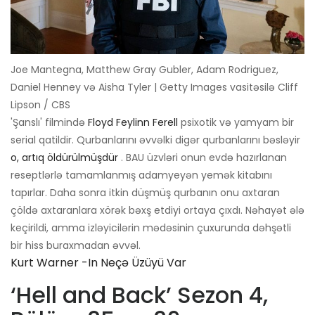
Joe Mantegna, Matthew Gray Gubler, Adam Rodriguez,
Daniel Henney və Aisha Tyler | Getty Images vasitəsilə Cliff
Lipson / CBS
'Şanslı' filmində
Floyd Feylinn Ferell
psixotik və yamyam bir
serial qatildir. Qurbanlarını əvvəlki digər qurbanlarını bəsləyir
o, artıq öldürülmüşdür
. BAU üzvləri onun evdə hazırlanan
reseptlərlə tamamlanmış adamyeyən yemək kitabını
tapırlar. Daha sonra itkin düşmüş qurbanın onu axtaran
çöldə axtaranlara xörək bəxş etdiyi ortaya çıxdı. Nəhayət ələ
keçirildi, amma izləyicilərin mədəsinin çuxurunda dəhşətli
bir hiss buraxmadan əvvəl.
Kurt Warner -in Neçə Üzüyü Var
‘Hell and Back’ Sezon 4,