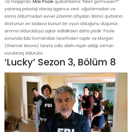
'Üz haqqında'
Max Poole
qurbanlarına “Məni görmüsən?”
yazaraq psixoloji olaraq işgəncə verir. oğurlamadan və
sonra öldürmədən əvvəl üzlərinin afişaları. Birinci qurbanın
dostunun əri sadəcə bunun bir oyun olduğunu düşünür,
amma öldürüldüyü aşkar edildikdən daha pisdir. Poole
sonunda BAU komandası tərəfindən tapılır və Morgan
(Shemar Moore) tərəfə odlu silahı nişan aldığı zaman
vurularaq öldürülür.
‘Lucky’ Sezon 3, Bölüm 8