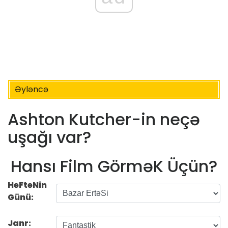
Əyləncə
Ashton Kutcher-in neçə
uşağı var?
Hansı Film GörməK Üçün?
HəFtəNin
Günü:
Janr: