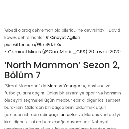
'Əbədi olaraq qəhrəman ola bilərik ... nə deyirsiniz?' -David
Bowie, qəhrəmanlar
# Cinayət Ağılları
pic.twitter.com/EBfmFdzhXs
- Criminal Minds (@CrimMinds_CBS)
20 fevral 2020
‘North Mammon’ Sezon 2,
Bölüm 7
“Şimali Mammon” da
Marcus Younger
üç dostunu və
futbolçularını qaçırır. Onları bir zirzəmiyə aparır və hansının
öləcəyini seçmələri üçün məcbur edir ki, digər ikisi sərbəst
buraxılsın. Qızlardan biri başqa birini öldürmək üçün
çəkicdən istifadə edir
qaçırılan qızlar
və Marcus vəd etdiyi
kimi digər ikisini də buraxmağa davam edir. Nəhayət