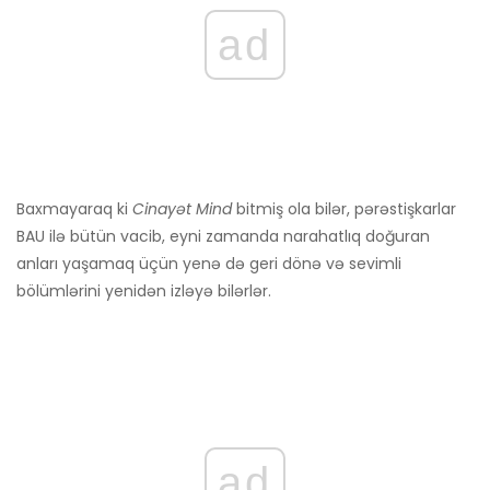
ad
Baxmayaraq ki
Cinayət Mind
bitmiş ola bilər, pərəstişkarlar
BAU ilə bütün vacib, eyni zamanda narahatlıq doğuran
anları yaşamaq üçün yenə də geri dönə və sevimli
bölümlərini yenidən izləyə bilərlər.
ad