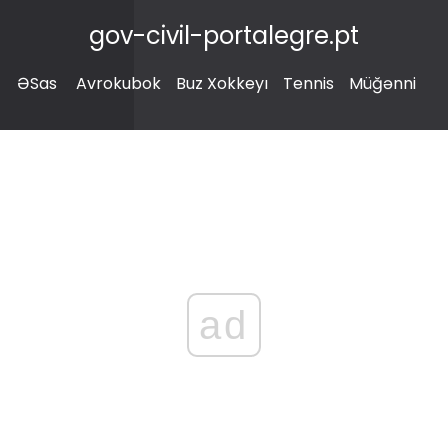
gov-civil-portalegre.pt
ƏSas
Avrokubok
Buz Xokkeyı
Tennis
Müğənni
ad