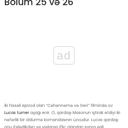
Bölüm 25 və 26
ad
İki hissəli epizod olan “Cəhənnəmə və Geri” filmində ov
Lucas turner
aşağı enir. O, qardaşı Masonun iştirak etdiyi iki
nəfərlik bir öldürmə komandasının üzvüdür. Lucas qardaşı
onu itələdikdən və yıxılaraq iflic olandan sonra əqli