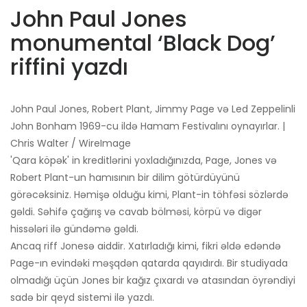
John Paul Jones
monumental ‘Black Dog’
riffini yazdı
John Paul Jones, Robert Plant, Jimmy Page və Led Zeppelinli
John Bonham 1969-cu ildə Hamam Festivalını oynayırlar. |
Chris Walter / WireImage
'Qara köpək' in kreditlərini yoxladığınızda, Page, Jones və
Robert Plant-un hamısının bir dilim götürdüyünü
görəcəksiniz. Həmişə olduğu kimi, Plant-in töhfəsi sözlərdə
gəldi. Səhifə çağırış və cavab bölməsi, körpü və digər
hissələri ilə gündəmə gəldi.
Ancaq riff Jonesə aiddir. Xatırladığı kimi, fikri əldə edəndə
Page-ın evindəki məşqdən qatarda qayıdırdı. Bir studiyada
olmadığı üçün Jones bir kağız çıxardı və atasından öyrəndiyi
sadə bir qeyd sistemi ilə yazdı.