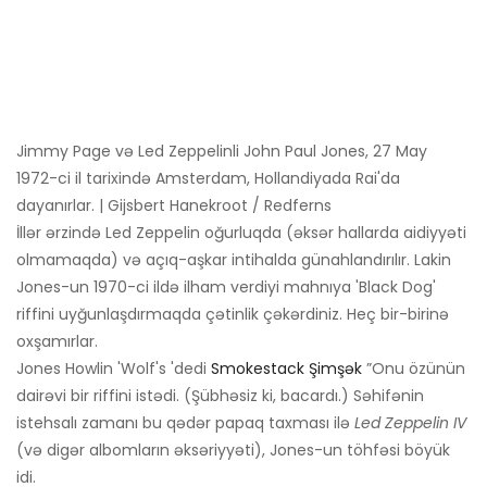
Jimmy Page və Led Zeppelinli John Paul Jones, 27 May
1972-ci il tarixində Amsterdam, Hollandiyada Rai'da
dayanırlar. | Gijsbert Hanekroot / Redferns
İllər ərzində Led Zeppelin oğurluqda (əksər hallarda aidiyyəti
olmamaqda) və açıq-aşkar intihalda günahlandırılır. Lakin
Jones-un 1970-ci ildə ilham verdiyi mahnıya 'Black Dog'
riffini uyğunlaşdırmaqda çətinlik çəkərdiniz. Heç bir-birinə
oxşamırlar.
Jones Howlin 'Wolf's 'dedi
Smokestack Şimşək
”Onu özünün
dairəvi bir riffini istədi. (Şübhəsiz ki, bacardı.) Səhifənin
istehsalı zamanı bu qədər papaq taxması ilə
Led Zeppelin IV
(və digər albomların əksəriyyəti), Jones-un töhfəsi böyük
idi.