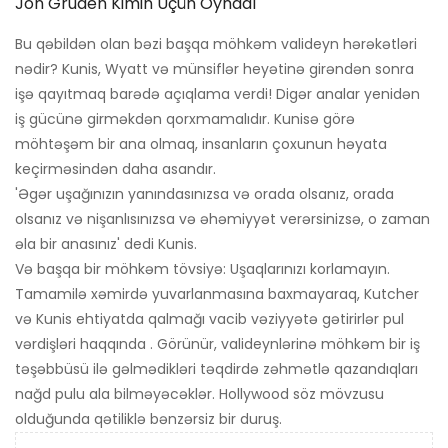
Jon Gruden Kimin Üçün Oynadı
Bu qəbildən olan bəzi başqa möhkəm valideyn hərəkətləri
nədir? Kunis, Wyatt və münsiflər heyətinə girəndən sonra
işə qayıtmaq barədə açıqlama verdi! Digər analar yenidən
iş gücünə girməkdən qorxmamalıdır. Kunisə görə
möhtəşəm bir ana olmaq, insanların çoxunun həyata
keçirməsindən daha asandır.
'Əgər uşağınızın yanındasınızsa və orada olsanız, orada
olsanız və nişanlısınızsa və əhəmiyyət verərsinizsə, o zaman
əla bir anasınız' dedi Kunis.
Və başqa bir möhkəm tövsiyə: Uşaqlarınızı korlamayın.
Tamamilə xəmirdə yuvarlanmasına baxmayaraq, Kutcher
və Kunis ehtiyatda qalmağı vacib vəziyyətə gətirirlər pul
vərdişləri haqqında . Görünür, valideynlərinə möhkəm bir iş
təşəbbüsü ilə gəlmədikləri təqdirdə zəhmətlə qazandıqları
nağd pulu ala bilməyəcəklər. Hollywood söz mövzusu
olduğunda qətiliklə bənzərsiz bir duruş.