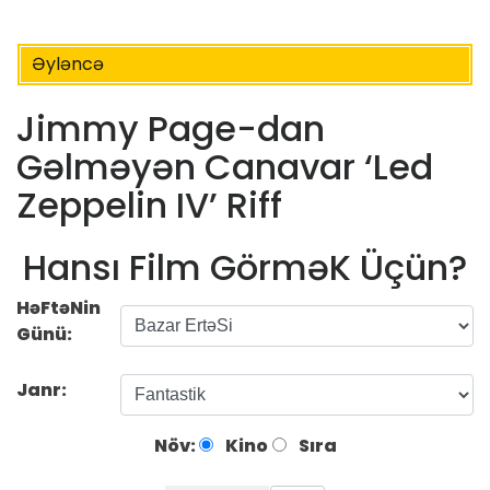
Əyləncə
Jimmy Page-dan
Gəlməyən Canavar ‘Led
Zeppelin IV’ Riff
Hansı Film GörməK Üçün?
HəFtəNin
Günü:
Janr:
Növ:
Kino
Sıra