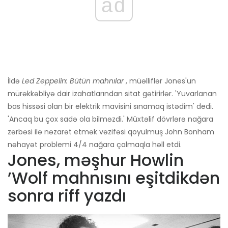
ad
İldə
Led Zeppelin: Bütün mahnılar
, müəlliflər Jones'un
mürəkkəbliyə dair izahatlarından sitat gətirirlər. 'Yuvarlanan
bas hissəsi olan bir elektrik mavisini sınamaq istədim' dedi.
'Ancaq bu çox sadə ola bilməzdi.' Müxtəlif dövrlərə nağara
zərbəsi ilə nəzarət etmək vəzifəsi qoyulmuş John Bonham
nəhayət problemi 4/4 nağara çalmaqla həll etdi.
Jones, məşhur Howlin
’Wolf mahnısını eşitdikdən
sonra riff yazdı