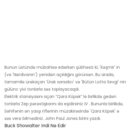
Bunun üstündə mübahisə edərkən şübhəsiz ki, 'Kəşmir' in
(və 'Nərdivanın') yenidən açıldığını görürsən. Bu arada,
tamamilə ürəkaçan 'Ürək sarsıdıcı' və 'Bütün Lotta Sevgi' nin
gülünc yivi tonlarla səs toplayacaqdı.
Elektrik stansiyasını açan “Qara Köpək” lə birlikdə gedən
tonlarla Zep pərəstişkarını da eşidirsiniz
IV
. Bununla birlikdə,
Səhifənin ən yaxşı riflərinin müzakirəsində 'Qara Köpək' ə
səs verə bilmədiniz. John Paul Jones birini yazdı.
Buck Showalter Indi Nə Edir