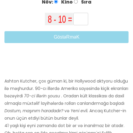
Növ:
Kino
Sıra
GöstəRməK
Ashton Kutcher, çox güman ki, bir Hollywood aktyoru olduğu
ilə məşhurdur. 90-cı illərdə Amerika sayəsində kiçik ekranları
bəzəyirdi
70-ci illərin şousu
. Oradan kült klassikası da daxil
olmaqla müxtəlif layihələrdə rolları canlandırmağa başladı
Dostum, maşınım haradadır?
və
Yeni evli.
Ancaq Kutcher-in
onun üçün etdiyi bütün bunlar deyil.
41 yaşlı kişi eyni zamanda dot bir ər və inanılmaz bir atadır.