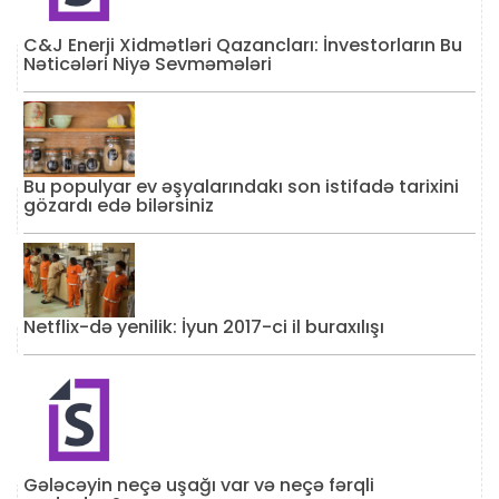
C&J Enerji Xidmətləri Qazancları: İnvestorların Bu
Nəticələri Niyə Sevməmələri
Bu populyar ev əşyalarındakı son istifadə tarixini
gözardı edə bilərsiniz
Netflix-də yenilik: İyun 2017-ci il buraxılışı
Gələcəyin neçə uşağı var və neçə fərqli