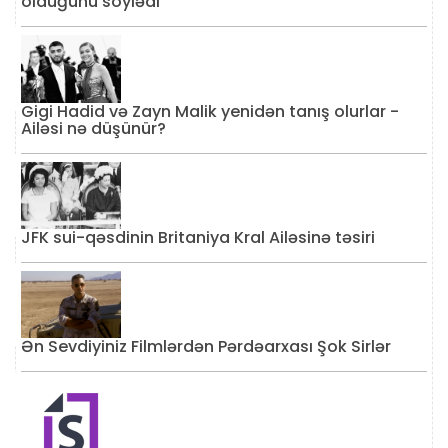
olduğunu söylədi
Gigi Hadid və Zayn Malik yenidən tanış olurlar -
Ailəsi nə düşünür?
JFK sui-qəsdinin Britaniya Kral Ailəsinə təsiri
Ən Sevdiyiniz Filmlərdən Pərdəarxası Şok Sirlər