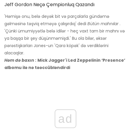
Jeff Gordon Neçə Çempionluq Qazandı
'Həmişə onu, belə deyək bit və parçalarla gündəmə
gəlməsinə təşviq etməyə çalışırdıq' dedi
Bütün mahnılar
.
'Çünki ümumiyyətlə belə idilər - heç vaxt tam bir mahnı və
ya başqa bir şey düşünməmişdi.' Bu ola bilər, əksər
pərəstişkarları Jones-un 'Qara köpək' də verdiklərini
alacaqlar.
Həm də baxın
:
Mick Jagger'i Led Zeppelinin ‘Presence’
albomu ilə nə təəccübləndirdi
ad