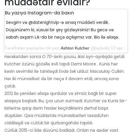
müddətdir evlidir?
Bu yazıya Instagram-da baxın
Sevgim və @datenightvip-ə sınaq müddəti verdik.
Düşünürəm ki, xüsusi bir şey gözləyirsiniz! Bu gecə və
sabah axşam LA-da bir neçə açılışımız var. Bio ilə əlaqə.
Tərəfindən paylaşılan bir yazı
Ashton Kutcher
(@aplusk) 12 aprel 2019-cu il, saat 14: 50-də PDT
Hərəkətdən sonra
O 70-lərin şousu,
ikisi ayrı-ayrılıqda getdi.
Kutcher özünü gözəllə evli tapdı Demi Moore . Kunis hər
kəsin sevimlisi ilə tarixləşdi
Evdə tək
ulduz: Macaulay Culkin.
Hər iki münasibət də bir neçə il davam etdi, ancaq sona
çatdı.
2012 ilə yenidən əlaqə qurdular və simsiz bağlı bir super
əlaqəyə başladı. Bu, çox uzun sürmədi: Kutcher və Kunis bir-
birlərinə qarşı dərin hisslər keçirdiklərini dərhal başa
düşdülər. Qısa müddətdə münasibətləri təsadüfən
ciddiləşdi və cütlük bir qurbangahda tapıldı.
Cütlük 2015-ci ildə düyünü bağladı. Onları nə qədər vaxt