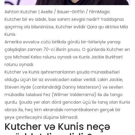
Ashton Kutcher | Axelle / Bauer-Griffin / FilmMagic
Kutcher bir ev adıdır, bəs xanım sevgisi nədir? Yaddaşınızı
qaçırmış ola bilərsinizsə, Kutcher evlidir
Qara qu
aktrisa Mila
Kunis.
Amerika əvvəlcə cütü birlikdə gördü bir-birləriylə yanaşı
çalışdıqları zaman
70-ci illərin şousu.
O günlərdə Kutcher ən
çox Michael Kelso rolunu oynadı və Kunis Jackie Burkhart
rolunu oynadı.
Kutcher və Kunis qəhrəmanlarının şouda münasibətləri
olduğu üçün bir az əvvəlcədən xəbər verildi. Lakin Jackie,
Steven Hyde (canlandırdığı Danny Masterson) və sevilən
mübadilə tələbəsi Fez (Wilmer Valderrama) ilə də tango
qurdu. Şouda yer alan dörd gəncdən üçü ilə tanış olan Kunis
obrazı ilə, heç kim ekrandakı romantikalarının gerçək bir
şeyə çevriləcəyini düşünə bilməzdi.
Kutcher və Kunis neçə