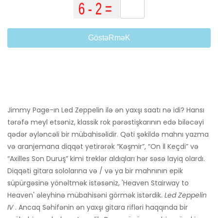
GöstəRməK
Jimmy Page-ın Led Zeppelin ilə ən yaxşı saatı nə idi? Hansı
tərəfə meyl etsəniz, klassik rok pərəstişkarının edə biləcəyi
qədər əyləncəli bir mübahisəlidir. Qəti şəkildə mahnı yazma
və aranjemana diqqət yetirərək “Kəşmir”, “On İl Keçdi” və
“Axilles Son Duruş” kimi treklər aldıqları hər səsə layiq olardı.
Diqqəti gitara sololarına və / və ya bir mahnının epik
süpürgəsinə yönəltmək istəsəniz, 'Heaven Stairway to
Heaven' əleyhinə mübahisəni görmək istərdik.
Led Zeppelin
IV
. Ancaq Səhifənin ən yaxşı gitara rifləri haqqında bir