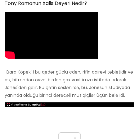
Tony Romonun Xalis Dəyəri Nədir?
'Qara Köpək' i bu qədər güclü edən, rifin dairəvi təbiətidir və
bu, bitmədən əvvəl birdən çox vaxt imza istifadə edərək
Jones'dən gəlir. Bu çətin səslənirsə, bu, Jonesun studiyada
yanında olduğu birinci dərəcəli musiqiçilər üçün belə idi.