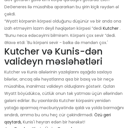
DeGeneres ilə müsahibə apararkən bu şirin kiçik rəydən əl
çəkdi.
“Wyatt körpənin körpəsi olduğunu düşünür və bir anda ona
izah etməyim lazım deyil
həqiqətən
körpəsi ”dedi
Kutcher
.
“Bunu necə edəcəyimi bilmirəm. Körpəni çox sevir ”dedi.
Əlavə etdi: 'Bu körpəni sevir - bəlkə də məndən çox.'
Kutcher və Kunis-dən
valideyn məsləhətləri
Kutcher və Kunis ailələrinin yazılışlarını aşağıda saxlaya
bilərlər, ancaq ailə həyatlarına qısa bir baxış və bir neçə
müsahibə, inanılmaz valideyn olduqlarını göstərir. Qızları
Wyatt böyüdükcə, cütlük onun tək yatması üçün əllərindən
gələni edirlər. Bu yaxınlarda Kutcher körpəsini yenidən
yatağa aparmaq məcburiyyətində qaldı və yolda barmağını
sındırdı, amma bu onu heç cür çəkindirmədi.
Özü geri
qaytardı,
Kunis'i heyran edən bir hərəkət!