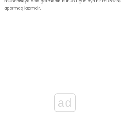
mübahisəyə belə getmədik. Bunun üçün ayrı bir müzakirə
aparmaq lazımdır.
ad