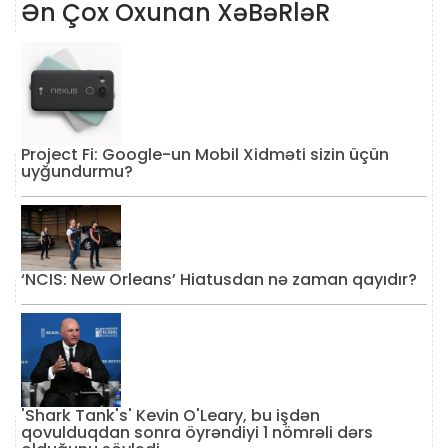
Ən Çox Oxunan XəBəRləR
Project Fi: Google-un Mobil Xidməti sizin üçün
uyğundurmu?
‘NCIS: New Orleans’ Hiatusdan nə zaman qayıdır?
'Shark Tank's' Kevin O'Leary, bu işdən
qovulduqdan sonra öyrəndiyi 1 nömrəli dərs