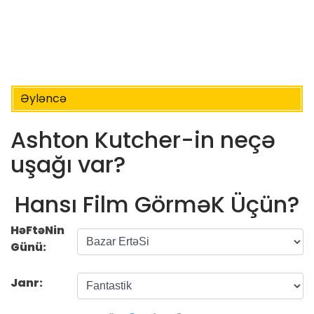
Əyləncə
Ashton Kutcher-in neçə
uşağı var?
Hansı Film GörməK Üçün?
HəFtəNin
Günü:
Janr: