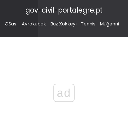
gov-civil-portalegre.pt
ƏSas
Avrokubok
Buz Xokkeyı
Tennis
Müğənni
ad