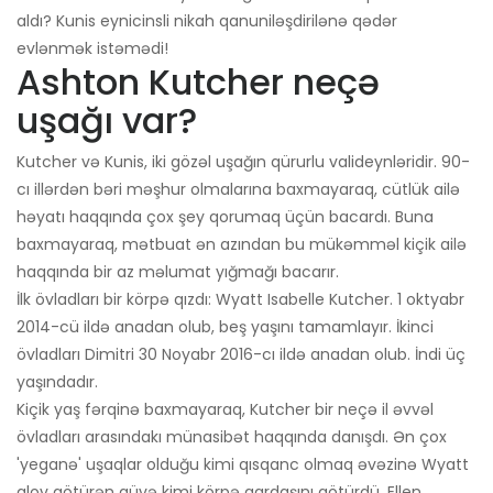
aldı? Kunis eynicinsli nikah qanuniləşdirilənə qədər
evlənmək istəmədi!
Ashton Kutcher neçə
uşağı var?
Kutcher və Kunis, iki gözəl uşağın qürurlu valideynləridir. 90-
cı illərdən bəri məşhur olmalarına baxmayaraq, cütlük ailə
həyatı haqqında çox şey qorumaq üçün bacardı. Buna
baxmayaraq, mətbuat ən azından bu mükəmməl kiçik ailə
haqqında bir az məlumat yığmağı bacarır.
İlk övladları bir körpə qızdı: Wyatt Isabelle Kutcher. 1 oktyabr
2014-cü ildə anadan olub, beş yaşını tamamlayır. İkinci
övladları Dimitri 30 Noyabr 2016-cı ildə anadan olub. İndi üç
yaşındadır.
Kiçik yaş fərqinə baxmayaraq, Kutcher bir neçə il əvvəl
övladları arasındakı münasibət haqqında danışdı. Ən çox
'yeganə' uşaqlar olduğu kimi qısqanc olmaq əvəzinə Wyatt
alov götürən güvə kimi körpə qardaşını götürdü. Ellen