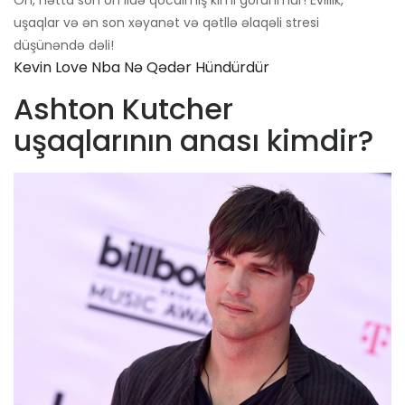
Oh, hətta son on ildə qocalmış kimi görünmür! Evlilik,
uşaqlar və ən son xəyanət və qətllə əlaqəli stresi
düşünəndə dəli!
Kevin Love Nba Nə Qədər Hündürdür
Ashton Kutcher
uşaqlarının anası kimdir?