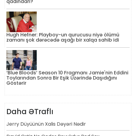
qadından?
Hugh Hefner: Playboy-un qurucusu niyə ölümü
zamanı şok dərəcədə aşağı bir xalqa sahib idi
‘Blue Bloods’ Season 10 Fragmanı Jamie'nin Eddini
Toylarından Sonra Bir Eşik Üzərində Daşıdığını
Göstərir
Daha ƏTraflı
Jerry Düyüünün Xalis Dəyəri Nədir