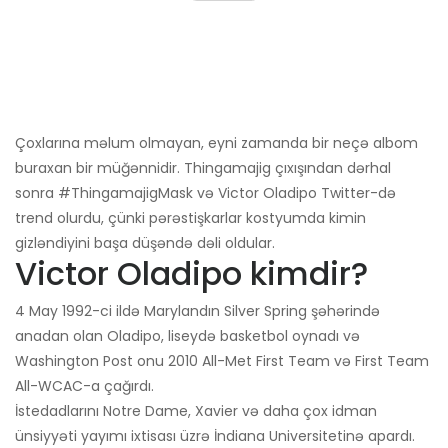
Çoxlarına məlum olmayan, eyni zamanda bir neçə albom
buraxan bir müğənnidir. Thingamajig çıxışından dərhal
sonra #ThingamajigMask və Victor Oladipo Twitter-də
trend olurdu, çünki pərəstişkarlar kostyumda kimin
gizləndiyini başa düşəndə ​​dəli oldular.
Victor Oladipo kimdir?
4 May 1992-ci ildə Marylandın Silver Spring şəhərində
anadan olan Oladipo, liseydə basketbol oynadı və
Washington Post onu 2010 All-Met First Team və First Team
All-WCAC-a çağırdı.
İstedadlarını Notre Dame, Xavier və daha çox idman
ünsiyyəti yayımı ixtisası üzrə İndiana Universitetinə apardı.