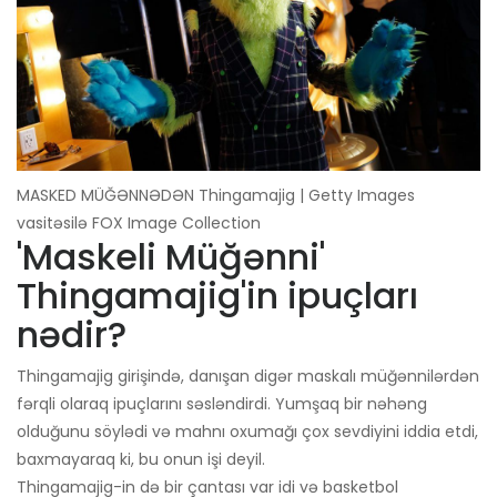
MASKED MÜĞƏNNƏDƏN Thingamajig | Getty Images
vasitəsilə FOX Image Collection
'Maskeli Müğənni'
Thingamajig'in ipuçları
nədir?
Thingamajig girişində, danışan digər maskalı müğənnilərdən
fərqli olaraq ipuçlarını səsləndirdi. Yumşaq bir nəhəng
olduğunu söylədi və mahnı oxumağı çox sevdiyini iddia etdi,
baxmayaraq ki, bu onun işi deyil.
Thingamajig-in də bir çantası var idi və basketbol