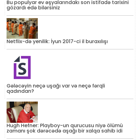
Bu populyar ev əşyalarındakı son istifadə tarixini
gözardı edə bilərsiniz
Netflix-də yenilik: İyun 2017-ci il buraxılışı
Gələcəyin neçə uşağı var və neçə fərqli
qadından?
Hugh Hefner: Playboy-un qurucusu niyə ölümü
zamanı şok dərəcədə aşağı bir xalqa sahib idi