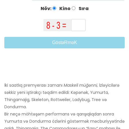
Növ:
Kino
Sıra
GöstəRməK
İki saatlıq premyerası zamanı
Maskeli müğənni,
İzləyicilərə
səkkiz yeni iştirakçı təqdim edildi: Kəpənək, Yumurta,
Thingamajig, Skeleton, Rottweiler, Ladybug, Tree və
Dondurma.
Bir neçə möhtəşəm performans və qarışıqlıqdan sonra
Yumurta və Dondurma özlərini göstərmək məcburiyyətində
qaldı. Thingmajig, The Commodores-un “Easy” mahnısı ilə