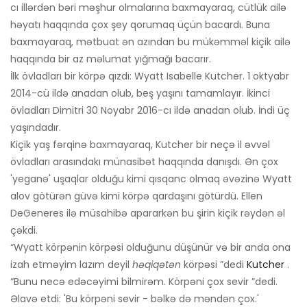
cı illərdən bəri məşhur olmalarına baxmayaraq, cütlük ailə
həyatı haqqında çox şey qorumaq üçün bacardı. Buna
baxmayaraq, mətbuat ən azından bu mükəmməl kiçik ailə
haqqında bir az məlumat yığmağı bacarır.
İlk övladları bir körpə qızdı: Wyatt Isabelle Kutcher. 1 oktyabr
2014-cü ildə anadan olub, beş yaşını tamamlayır. İkinci
övladları Dimitri 30 Noyabr 2016-cı ildə anadan olub. İndi üç
yaşındadır.
Kiçik yaş fərqinə baxmayaraq, Kutcher bir neçə il əvvəl
övladları arasındakı münasibət haqqında danışdı. Ən çox
'yeganə' uşaqlar olduğu kimi qısqanc olmaq əvəzinə Wyatt
alov götürən güvə kimi körpə qardaşını götürdü. Ellen
DeGeneres ilə müsahibə apararkən bu şirin kiçik rəydən əl
çəkdi.
“Wyatt körpənin körpəsi olduğunu düşünür və bir anda ona
izah etməyim lazım deyil
həqiqətən
körpəsi ”dedi
Kutcher
.
“Bunu necə edəcəyimi bilmirəm. Körpəni çox sevir ”dedi.
Əlavə etdi: 'Bu körpəni sevir - bəlkə də məndən çox.'