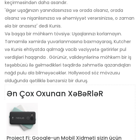
keçirməsindən daha asandır.
'Əgər uşağınızın yanındasınızsa və orada olsanız, orada
olsanız və nişanlısınızsa və əhəmiyyət verərsinizsə, o zaman
əla bir anasınız' dedi Kunis.
Və başqa bir möhkəm tövsiyə: Uşaqlarınızı korlamayın.
Tamamilə xəmirdə yuvarlanmasına baxmayaraq, Kutcher
və Kunis ehtiyatda qalmağı vacib vəziyyətə gətirirlər pul
vərdişləri haqqında . Görünür, valideynlərinə möhkəm bir iş
təşəbbüsü ilə gəlmədikləri təqdirdə zəhmətlə qazandıqları
nağd pulu ala bilməyəcəklər. Hollywood söz mövzusu
olduğunda qətiliklə bənzərsiz bir duruş.
Ən Çox Oxunan XəBəRləR
Project Fi: Google-un Mobil Xidməti sizin üçün