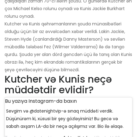
çalışdıqları zaman
70-ci illərin şousu.
O günlərdə Kutcher ən
çox Michael Kelso rolunu oynadı və Kunis Jackie Burkhart
rolunu oynadı.
Kutcher və Kunis qəhrəmanlarının şouda münasibətləri
olduğu üçün bir az əvvəlcədən xəbər verildi. Lakin Jackie,
Steven Hyde (canlandırdığı Danny Masterson) və sevilən
mübadilə tələbəsi Fez (Wilmer Valderrama) ilə də tango
qurdu. Şouda yer alan dörd gəncdən üçü ilə tanış olan Kunis
obrazı ilə, heç kim ekrandakı romantikalarının gerçək bir
şeyə çevriləcəyini düşünə bilməzdi.
Kutcher və Kunis neçə
müddətdir evlidir?
Bu yazıya Instagram-da baxın
Sevgim və @datenightvip-ə sınaq müddəti verdik.
Düşünürəm ki, xüsusi bir şey gözləyirsiniz! Bu gecə və
sabah axşam LA-da bir neçə açılışımız var. Bio ilə əlaqə.