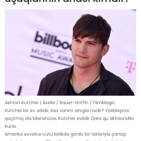
Ashton Kutcher | Axelle / Bauer-Griffin / FilmMagic
Kutcher bir ev adıdır, bəs xanım sevgisi nədir? Yaddaşınızı
qaçırmış ola bilərsinizsə, Kutcher evlidir
Qara qu
aktrisa Mila
Kunis.
Amerika əvvəlcə cütü birlikdə gördü bir-birləriylə yanaşı