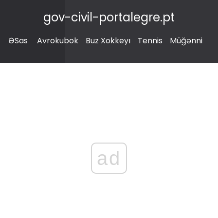
gov-civil-portalegre.pt
ƏSas
Avrokubok
Buz Xokkeyı
Tennis
Müğənni
ad