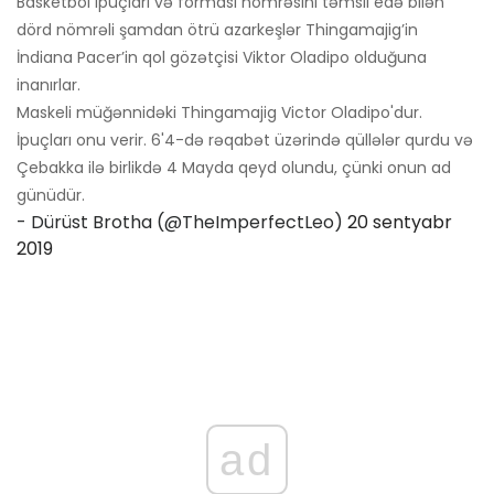
Basketbol ipuçları və forması nömrəsini təmsil edə bilən
dörd nömrəli şamdan ötrü azarkeşlər Thingamajig’in
İndiana Pacer’in qol gözətçisi Viktor Oladipo olduğuna
inanırlar.
Maskeli müğənnidəki Thingamajig Victor Oladipo'dur.
İpuçları onu verir. 6'4-də rəqabət üzərində qüllələr qurdu və
Çebakka ilə birlikdə 4 Mayda qeyd olundu, çünki onun ad
günüdür.
- Dürüst Brotha (@TheImperfectLeo)
20 sentyabr
2019
ad