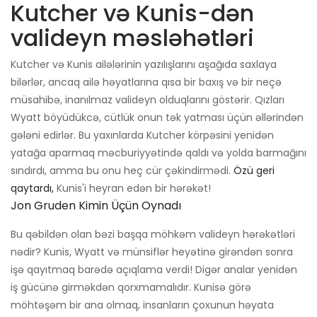
Kutcher və Kunis-dən
valideyn məsləhətləri
Kutcher və Kunis ailələrinin yazılışlarını aşağıda saxlaya
bilərlər, ancaq ailə həyatlarına qısa bir baxış və bir neçə
müsahibə, inanılmaz valideyn olduqlarını göstərir. Qızları
Wyatt böyüdükcə, cütlük onun tək yatması üçün əllərindən
gələni edirlər. Bu yaxınlarda Kutcher körpəsini yenidən
yatağa aparmaq məcburiyyətində qaldı və yolda barmağını
sındırdı, amma bu onu heç cür çəkindirmədi.
Özü geri
qaytardı,
Kunis'i heyran edən bir hərəkət!
Jon Gruden Kimin Üçün Oynadı
Bu qəbildən olan bəzi başqa möhkəm valideyn hərəkətləri
nədir? Kunis, Wyatt və münsiflər heyətinə girəndən sonra
işə qayıtmaq barədə açıqlama verdi! Digər analar yenidən
iş gücünə girməkdən qorxmamalıdır. Kunisə görə
möhtəşəm bir ana olmaq, insanların çoxunun həyata