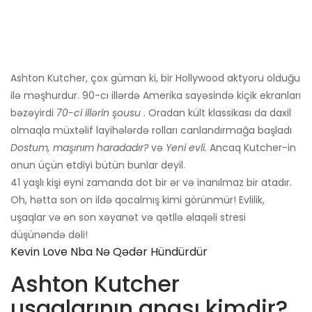
Ashton Kutcher, çox güman ki, bir Hollywood aktyoru olduğu
ilə məşhurdur. 90-cı illərdə Amerika sayəsində kiçik ekranları
bəzəyirdi
70-ci illərin şousu
. Oradan kült klassikası da daxil
olmaqla müxtəlif layihələrdə rolları canlandırmağa başladı
Dostum, maşınım haradadır?
və
Yeni evli.
Ancaq Kutcher-in
onun üçün etdiyi bütün bunlar deyil.
41 yaşlı kişi eyni zamanda dot bir ər və inanılmaz bir atadır.
Oh, hətta son on ildə qocalmış kimi görünmür! Evlilik,
uşaqlar və ən son xəyanət və qətllə əlaqəli stresi
düşünəndə dəli!
Kevin Love Nba Nə Qədər Hündürdür
Ashton Kutcher
uşaqlarının anası kimdir?