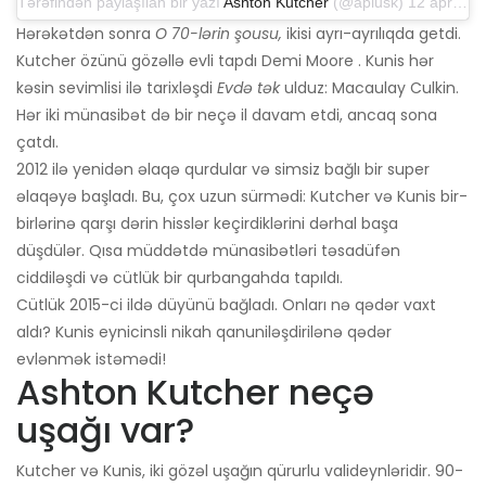
Tərəfindən paylaşılan bir yazı
Ashton Kutcher
(@aplusk) 12 aprel 2019-cu il, saat 14: 50-də PDT
Hərəkətdən sonra
O 70-lərin şousu,
ikisi ayrı-ayrılıqda getdi.
Kutcher özünü gözəllə evli tapdı Demi Moore . Kunis hər
kəsin sevimlisi ilə tarixləşdi
Evdə tək
ulduz: Macaulay Culkin.
Hər iki münasibət də bir neçə il davam etdi, ancaq sona
çatdı.
2012 ilə yenidən əlaqə qurdular və simsiz bağlı bir super
əlaqəyə başladı. Bu, çox uzun sürmədi: Kutcher və Kunis bir-
birlərinə qarşı dərin hisslər keçirdiklərini dərhal başa
düşdülər. Qısa müddətdə münasibətləri təsadüfən
ciddiləşdi və cütlük bir qurbangahda tapıldı.
Cütlük 2015-ci ildə düyünü bağladı. Onları nə qədər vaxt
aldı? Kunis eynicinsli nikah qanuniləşdirilənə qədər
evlənmək istəmədi!
Ashton Kutcher neçə
uşağı var?
Kutcher və Kunis, iki gözəl uşağın qürurlu valideynləridir. 90-