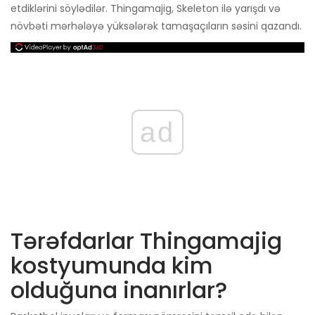
etdiklərini söylədilər. Thingamajig, Skeleton ilə yarışdı və
növbəti mərhələyə yüksələrək tamaşaçıların səsini qazandı.
ad
Tərəfdarlar Thingamajig
kostyumunda kim
olduğuna inanırlar?