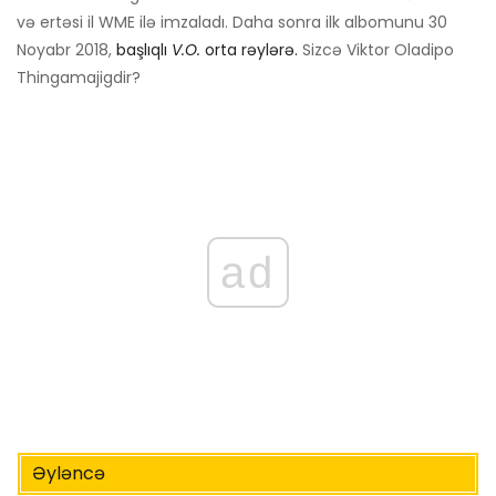
və ertəsi il WME ilə imzaladı. Daha sonra ilk albomunu 30
Noyabr 2018,
başlıqlı
V.O.
orta rəylərə.
Sizcə Viktor Oladipo
Thingamajigdir?
ad
Əyləncə