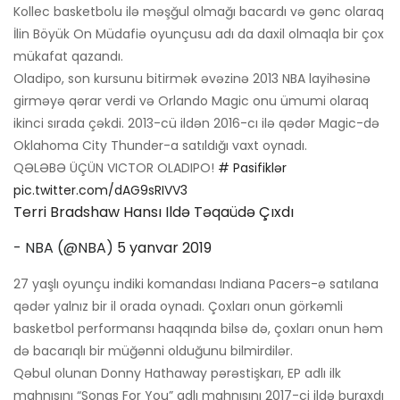
Kollec basketbolu ilə məşğul olmağı bacardı və gənc olaraq
İlin Böyük On Müdafiə oyunçusu adı da daxil olmaqla bir çox
mükafat qazandı.
Oladipo, son kursunu bitirmək əvəzinə 2013 NBA layihəsinə
girməyə qərar verdi və Orlando Magic onu ümumi olaraq
ikinci sırada çəkdi. 2013-cü ildən 2016-cı ilə qədər Magic-də
Oklahoma City Thunder-a satıldığı vaxt oynadı.
QƏLƏBƏ ÜÇÜN VICTOR OLADIPO!
# Pasifiklər
pic.twitter.com/dAG9sRIVV3
Terri Bradshaw Hansı Ildə Təqaüdə Çıxdı
- NBA (@NBA)
5 yanvar 2019
27 yaşlı oyunçu indiki komandası Indiana Pacers-ə satılana
qədər yalnız bir il orada oynadı. Çoxları onun görkəmli
basketbol performansı haqqında bilsə də, çoxları onun həm
də bacarıqlı bir müğənni olduğunu bilmirdilər.
Qəbul olunan Donny Hathaway pərəstişkarı, EP adlı ilk
mahnısını “Songs For You” adlı mahnısını 2017-ci ildə buraxdı