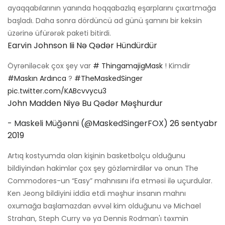
ayaqqabılarının yanında hoqqabazlıq eşarplarını çıxartmağa
başladı. Daha sonra dördüncü ad günü şamını bir keksin
üzərinə üfürərək paketi bitirdi.
Earvin Johnson Iii Nə Qədər Hündürdür
Öyrəniləcək çox şey var
# ThingamajigMask
! Kimdir
#Maskın Ardınca
?
#TheMaskedSinger
pic.twitter.com/KABcvvycu3
John Madden Niyə Bu Qədər Məşhurdur
- Maskeli Müğənni (@MaskedSingerFOX)
26 sentyabr
2019
Artıq kostyumda olan kişinin basketbolçu olduğunu
bildiyindən hakimlər çox şey gözləmirdilər və onun The
Commodores-un “Easy” mahnısını ifa etməsi ilə uçurdular.
Ken Jeong bildiyini iddia etdi məşhur insanın mahnı
oxumağa başlamazdan əvvəl kim olduğunu və Michael
Strahan, Steph Curry və ya Dennis Rodman'ı təxmin