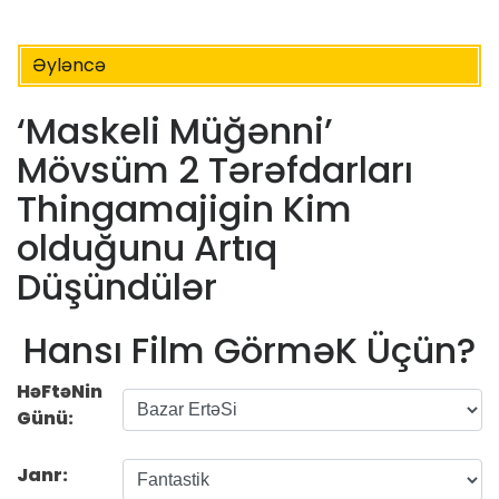
Əyləncə
‘Maskeli Müğənni’
Mövsüm 2 Tərəfdarları
Thingamajigin Kim
olduğunu Artıq
Düşündülər
Hansı Film GörməK Üçün?
HəFtəNin
Günü:
Janr: