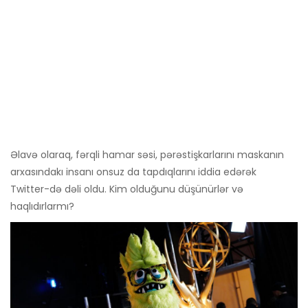
Əlavə olaraq, fərqli hamar səsi, pərəstişkarlarını maskanın
arxasındakı insanı onsuz da tapdıqlarını iddia edərək
Twitter-də dəli oldu. Kim olduğunu düşünürlər və
haqlıdırlarmı?