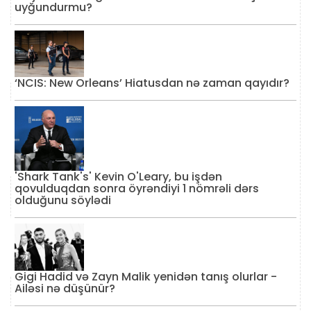
uyğundurmu?
‘NCIS: New Orleans’ Hiatusdan nə zaman qayıdır?
'Shark Tank's' Kevin O'Leary, bu işdən
qovulduqdan sonra öyrəndiyi 1 nömrəli dərs
olduğunu söylədi
Gigi Hadid və Zayn Malik yenidən tanış olurlar -
Ailəsi nə düşünür?