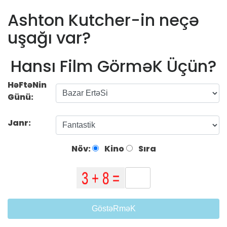
Ashton Kutcher-in neçə
uşağı var?
Hansı Film GörməK Üçün?
HəFtəNin
Günü:
Janr:
Növ:
Kino
Sıra
GöstəRməK