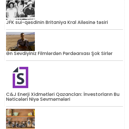
JFK sui-qəsdinin Britaniya Kral Ailəsinə təsiri
Ən Sevdiyiniz Filmlərdən Pərdəarxası Şok Sirlər
C&J Enerji Xidmətləri Qazancları: İnvestorların Bu
Nəticələri Niyə Sevməmələri