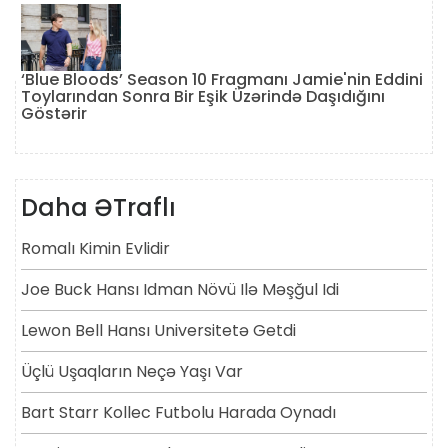
‘Blue Bloods’ Season 10 Fragmanı Jamie'nin Eddini
Toylarından Sonra Bir Eşik Üzərində Daşıdığını
Göstərir
Daha ƏTraflı
Romalı Kimin Evlidir
Joe Buck Hansı Idman Növü Ilə Məşğul Idi
Lewon Bell Hansı Universitetə ​​getdi
Üçlü Uşaqların Neçə Yaşı Var
Bart Starr Kollec Futbolu Harada Oynadı