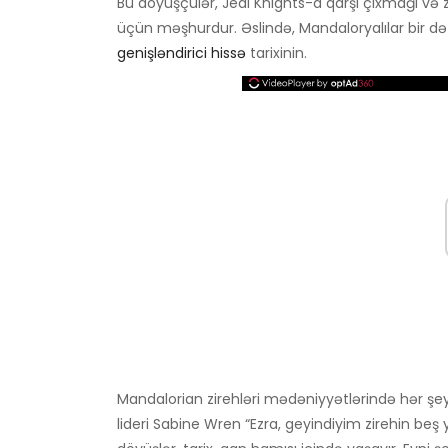
Bu döyüşçülər, Jedi Knights-a qarşı çıxmağı və z
üçün məşhurdur. Əslində, Mandaloryalılar bir dəfə
genişləndirici hissə
tarixinin.
Mandalorian zirehləri mədəniyyətlərində hər şe
lideri Sabine Wren “Ezra, geyindiyim zirehin b