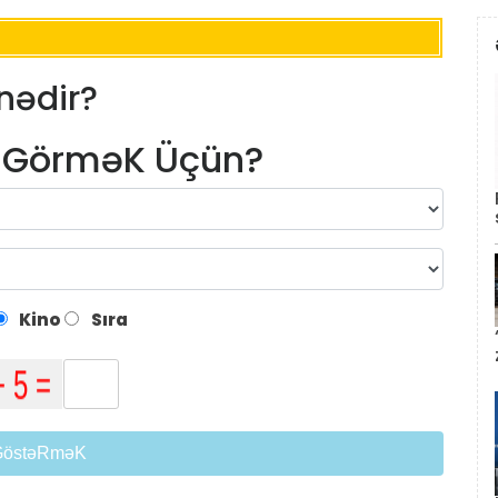
nədir?
m GörməK Üçün?
Kino
Sıra
GöstəRməK