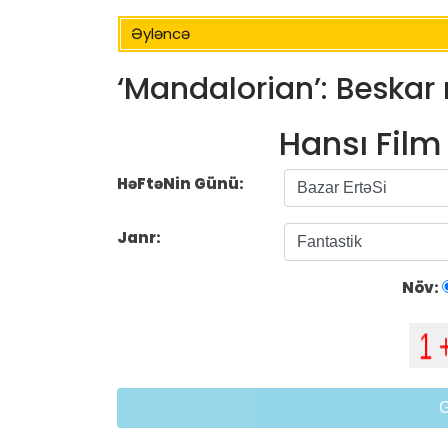
Əyləncə
‘Mandalorian’: Beskar 
Hansı Fil
HəFtəNin Günü:
Janr:
Növ: