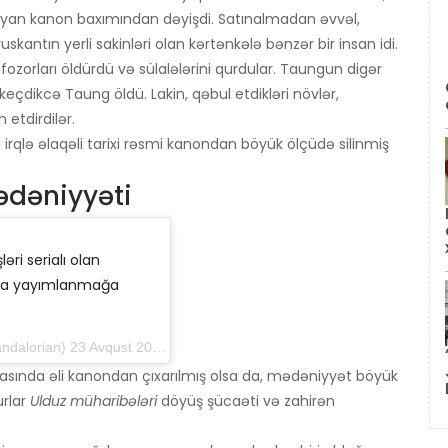
mayan kanon baxımından dəyişdi. Satınalmadan əvvəl,
uskantın yerli sakinləri olan kərtənkələ bənzər bir insan idi.
orları öldürdü və sülalələrini qurdular. Taungun digər
t keçdikcə Taung öldü. Lakin, qəbul etdikləri növlər,
etdirdilər.
irqlə əlaqəli tarixi rəsmi kanondan böyük ölçüdə silinmiş
dəniyyəti
əri serialı olan
rda yayımlanmağa
 23 Avqust 2019 tarixində, saat 17: 25-də PDT
sında əli kanondan çıxarılmış olsa da, mədəniyyət böyük
urlar
Ulduz müharibələri
döyüş şücaəti və zahirən