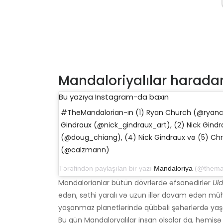
Mandaloriyalılar haradan
Bu yazıya Instagram-da baxın
#TheMandalorian-ın (1) Ryan Church (@ryanc
Gindraux (@nick_gindraux_art), (2) Nick Gind
(@doug_chiang), (4) Nick Gindraux və (5) Chr
(@calzmann)
Tərəfindən paylaşılan bir yazı
Mandaloriya
(@themandalorian)
Mandalorianlar bütün dövrlərdə əfsanədirlər
Ul
edən, səthi yaralı və uzun illər davam edən müha
yaşanmaz planetlərində qübbəli şəhərlərdə yaşa
Bu gün Mandaloryalılar insan olsalar da, həmişə 