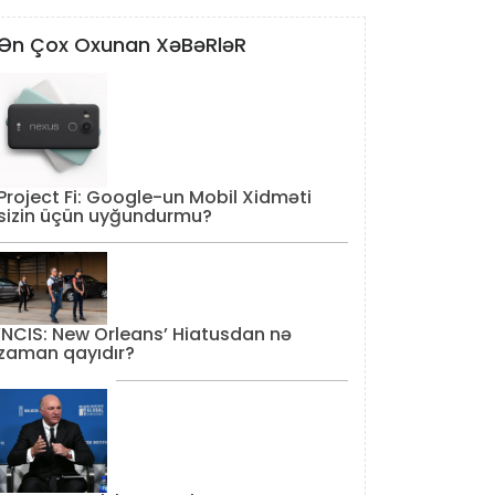
Ən Çox Oxunan XəBəRləR
Project Fi: Google-un Mobil Xidməti
sizin üçün uyğundurmu?
‘NCIS: New Orleans’ Hiatusdan nə
zaman qayıdır?