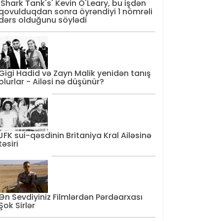
'Shark Tank's' Kevin O'Leary, bu işdən
qovulduqdan sonra öyrəndiyi 1 nömrəli
dərs olduğunu söylədi
Gigi Hadid və Zayn Malik yenidən tanış
olurlar - Ailəsi nə düşünür?
JFK sui-qəsdinin Britaniya Kral Ailəsinə
təsiri
Ən Sevdiyiniz Filmlərdən Pərdəarxası
Şok Sirlər