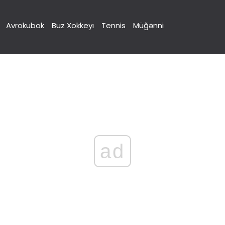
Avrokubok
Buz Xokkeyı
Tennis
Müğənni
ad