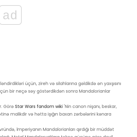
ad
dirdikləri üçün, zireh və silahlarına gəldikdə ən yaxşısını
k üçün bir neçə səy göstərdikdən sonra Mandalorianlar
r. Görə
Star Wars fandom wiki
'Nin canon nişanı, beskar,
tinə malikdir və hətta işığın baxan zərbələrini kənara
ründə, İmperiyanın Mandalorianları qırdığı bir müddət