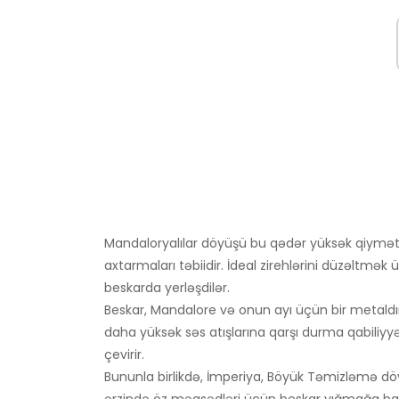
Mandaloryalılar döyüşü bu qədər yüksək qiymətlən
axtarmaları təbiidir. İdeal zirehlərini düzəltmə
beskarda yerləşdilər.
Beskar, Mandalore və onun ayı üçün bir metaldı
daha yüksək səs atışlarına qarşı durma qabiliyyə
çevirir.
Bununla birlikdə, İmperiya, Böyük Təmizləmə döv