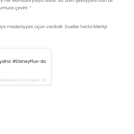
ey hər Mandaloryalıya aiddir. Bu zireh şəxsiyyətimizin bir
umuza çevirir. ”
a mədəniyyəti üçün vacibdir. Duellər hətta liderliyi
alnız #DisneyPlus-da
 10 noyabr 2019-cu il tarixində, saat 8: 59-da