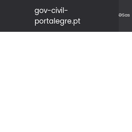
gov-civil-
ƏSas
portalegre.pt