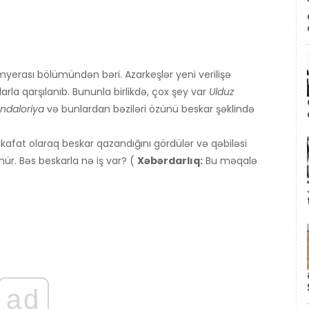
myerası bölümündən bəri. Azarkeşlər yeni verilişə
rla qarşılanıb. Bununla birlikdə, çox şey var
Ulduz
ndaloriya
və bunlardan bəziləri özünü beskar şəklində
kafat olaraq beskar qazandığını gördülər və qəbiləsi
ür. Bəs beskarla nə iş var? (
Xəbərdarlıq:
Bu məqalə
ad