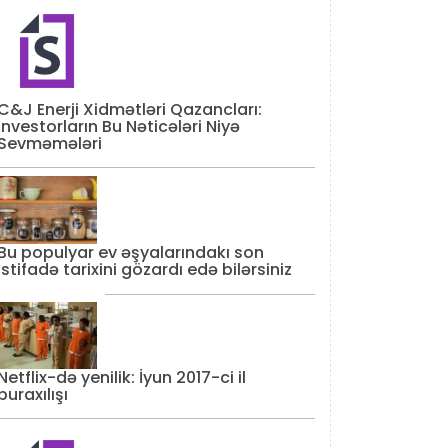
C&J Enerji Xidmətləri Qazancları:
İnvestorların Bu Nəticələri Niyə
Sevməmələri
Bu populyar ev əşyalarındakı son
istifadə tarixini gözardı edə bilərsiniz
Netflix-də yenilik: İyun 2017-ci il
buraxılışı