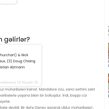
 gəlirlər?
hurchart) & Nick
raux, (3) Doug Chiang
istian Alzmann
 19 Noyabr 2019 tarixində, saat 18: 30-da PST
duz müharibələri
kainat. Mandalore özü, xarici səthini zəbt
ribələrlə yaşana bilən bir bolluqdur. İndi, başqa cür
yırlar.
belə deyildi. Bir dəfə Disney qazandı
Ulduz müharibələri
,