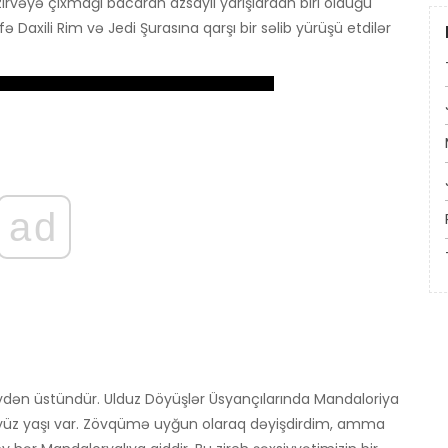
irvəyə çıxmağı bacaran azsaylı yarışlardan biri olduğu
 Daxili Rim və Jedi Şurasına qarşı bir səlib yürüşü etdilər
ad
ydən üstündür. Ulduz Döyüşlər Üsyançılarında Mandaloriya
eş yüz yaşı var. Zövqümə uyğun olaraq dəyişdirdim, amma