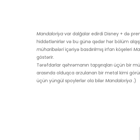
Mandaloriya
var dalğalar edirdi Disney + də pre
hiddətlənirlər və bu günə qədər hər bölüm alqışla
müharibələri
içəriyə basdırılmış irfan köşeleri
Ma
göstərir.
Tərəfdarlar qəhrəmanın tapşırıqları üçün bir mü
arasında olduqca arzulanan bir metal kimi görün
üçün yüngül spoylerlər ola bilər
Mandaloriya
.)