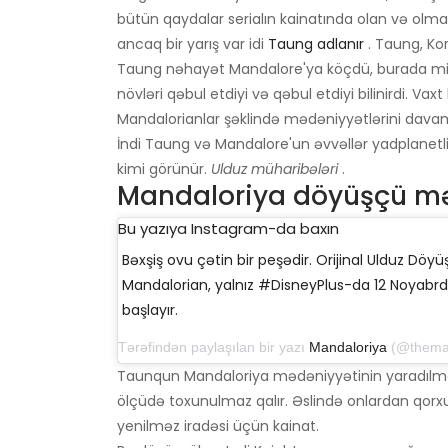
bütün qaydalar serialın kainatında olan və ol
ancaq bir yarış var idi
Taung adlanır
. Taung, Kor
Taung nəhayət Mandalore'ya köçdü, burada mifoz
növləri qəbul etdiyi və qəbul etdiyi bilinirdi. Vax
Mandalorianlar şəklində mədəniyyətlərini davam 
İndi Taung və Mandalore'un əvvəllər yadplanetli 
kimi görünür.
Ulduz müharibələri
.
Mandaloriya döyüşçü mə
Bu yazıya Instagram-da baxın
Bəxşiş ovu çətin bir peşədir. Orijinal Ulduz Döyüşl
Mandalorian, yalnız #DisneyPlus-da 12 Noyab
başlayır.
Tərəfindən paylaşılan bir yazı
Mandaloriya
(@themandalorian)
Taunqun Mandaloriya mədəniyyətinin yaradılma
ölçüdə toxunulmaz qalır. Əslində onlardan qorx
yenilməz iradəsi üçün kainat.