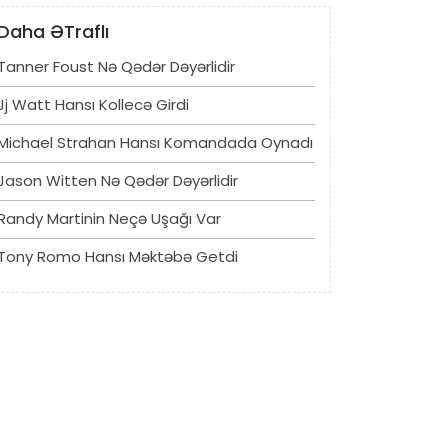
Daha ƏTraflı
Tanner Foust Nə Qədər Dəyərlidir
Jj Watt Hansı Kollecə Girdi
Michael Strahan Hansı Komandada Oynadı
Jason Witten Nə Qədər Dəyərlidir
Randy Martinin Neçə Uşağı Var
Tony Romo Hansı Məktəbə Getdi