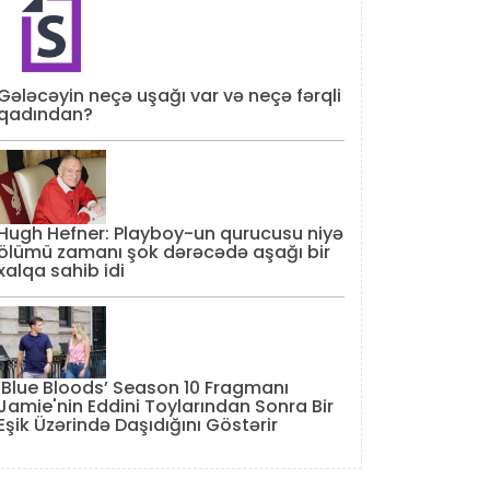
Gələcəyin neçə uşağı var və neçə fərqli
qadından?
Hugh Hefner: Playboy-un qurucusu niyə
ölümü zamanı şok dərəcədə aşağı bir
xalqa sahib idi
‘Blue Bloods’ Season 10 Fragmanı
Jamie'nin Eddini Toylarından Sonra Bir
Eşik Üzərində Daşıdığını Göstərir