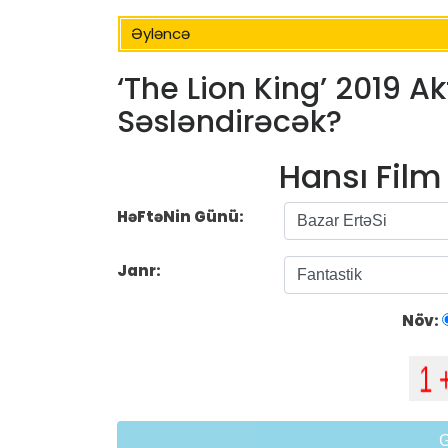
Əyləncə
‘The Lion King’ 2019 Ak
Səsləndirəcək?
Hansı Fil
HəFtəNin Günü:
Janr:
Növ: