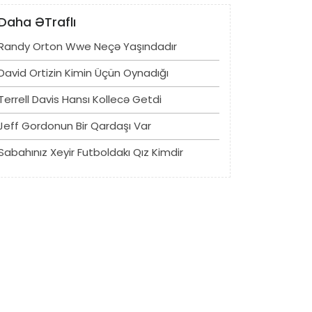
Daha ƏTraflı
Randy Orton Wwe Neçə Yaşındadır
David Ortizin Kimin Üçün Oynadığı
Terrell Davis Hansı Kollecə Getdi
Jeff Gordonun Bir Qardaşı Var
Sabahınız Xeyir Futboldakı Qız Kimdir