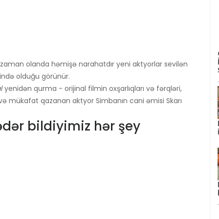
nə zaman olanda həmişə narahatdır yeni aktyorlar sevilən
əlində olduğu görünür.
l
yenidən qurma - orijinal filmin oxşarlıqları və fərqləri,
q və mükafat qazanan aktyor Simbanın cani əmisi Skarı
dər bildiyimiz hər şey