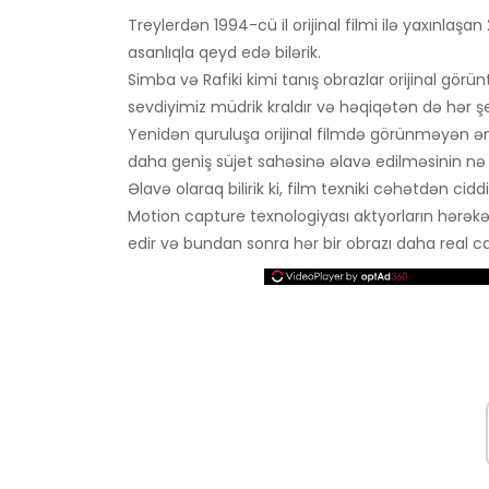
Treylerdən 1994-cü il orijinal filmi ilə yaxınlaş
asanlıqla qeyd edə bilərik.
Simba və Rafiki kimi tanış obrazlar orijinal görü
sevdiyimiz müdrik kraldır və həqiqətən də hər ş
Yenidən quruluşa orijinal filmdə görünməyən ən azı
daha geniş süjet sahəsinə əlavə edilməsinin nə 
Əlavə olaraq bilirik ki, film texniki cəhətdən ciddi
Motion capture texnologiyası aktyorların hərəkətl
edir və bundan sonra hər bir obrazı daha real c