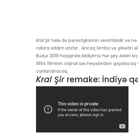
Kral Şir
hələ də pərəstişkarının sevimlisidir və 
rollara addım atırlar . Ancaq Simba və şirkətin 
Budur 2019 haqqında bildiyimiz hər şey
Aslan Kra
1994 filminin orijinal səs heyətindən qayıdaca
canlandıracaq.
Kral Şir
remake: İndiyə qə