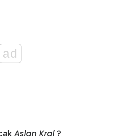
ad
əcək
Aslan Kral
?