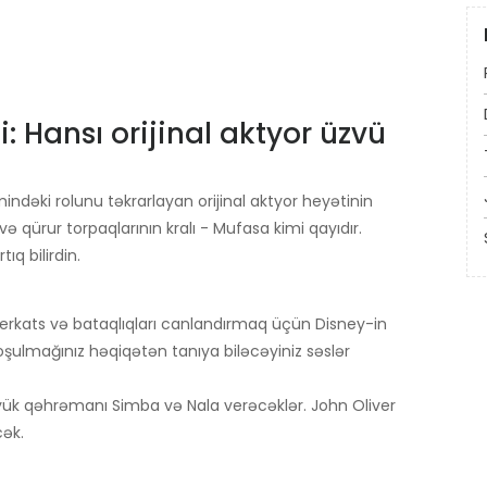
: Hansı orijinal aktyor üzvü
indəki rolunu təkrarlayan orijinal aktyor heyətinin
ə qürur torpaqlarının kralı - Mufasa kimi qayıdır.
q bilirdin.
meerkats və bataqlıqları canlandırmaq üçün Disney-in
şulmağınız həqiqətən tanıya biləcəyiniz səslər
öyük qəhrəmanı Simba və Nala verəcəklər. John Oliver
ək.