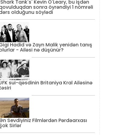
'Shark Tank's' Kevin O'Leary, bu işdən
qovulduqdan sonra öyrəndiyi 1 nömrəli
dərs olduğunu söylədi
Gigi Hadid və Zayn Malik yenidən tanış
olurlar - Ailəsi nə düşünür?
JFK sui-qəsdinin Britaniya Kral Ailəsinə
təsiri
Ən Sevdiyiniz Filmlərdən Pərdəarxası
Şok Sirlər