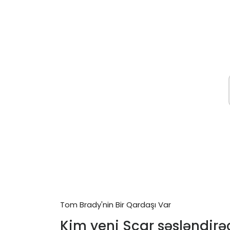
Tom Brady'nin Bir Qardaşı Var
Kim yeni Scar səsləndir