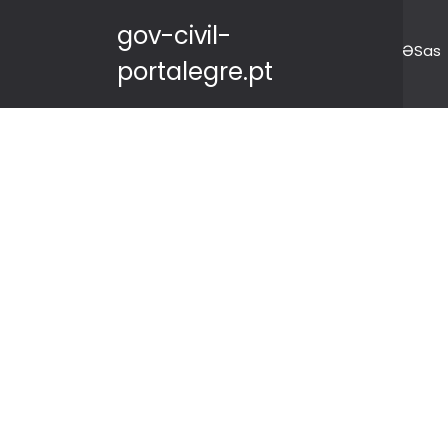
gov-civil-
ƏSas
portalegre.pt