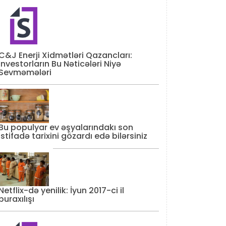
C&J Enerji Xidmətləri Qazancları:
İnvestorların Bu Nəticələri Niyə
Sevməmələri
Bu populyar ev əşyalarındakı son
istifadə tarixini gözardı edə bilərsiniz
Netflix-də yenilik: İyun 2017-ci il
buraxılışı