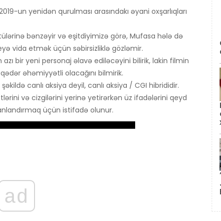
an 2019-un yenidən qurulması arasındakı əyani oxşarlıqları
ntülərinə bənzəyir və eşitdiyimizə görə, Mufasa hələ də
eyə vida etmək üçün səbirsizliklə gözləmir.
 bir yeni personaj əlavə ediləcəyini bilirik, lakin filmin
qədər əhəmiyyətli olacağını bilmirik.
 şəkildə canlı aksiya deyil, canlı aksiya / CGI hibrididir.
ərini və cizgilərini yerinə yetirərkən üz ifadələrini qeyd
anlandırmaq üçün istifadə olunur.
ad