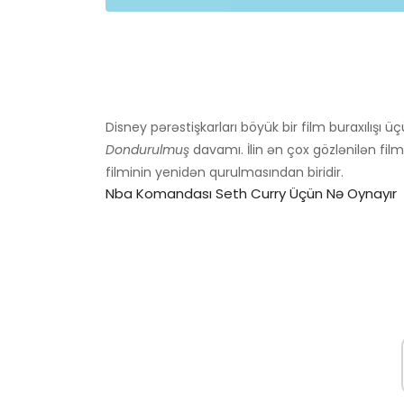
Disney pərəstişkarları böyük bir film buraxılışı üçü
Dondurulmuş
davamı. İlin ən çox gözlənilən filml
filminin yenidən qurulmasından biridir.
Nba Komandası Seth Curry Üçün Nə Oynayır