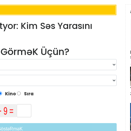
tyor: Kim Səs Yarasını
m GörməK Üçün?
Kino
Sıra
GöstəRməK