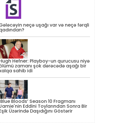
Gələcəyin neçə uşağı var və neçə fərqli
qadından?
Hugh Hefner: Playboy-un qurucusu niyə
ölümü zamanı şok dərəcədə aşağı bir
xalqa sahib idi
‘Blue Bloods’ Season 10 Fragmanı
Jamie'nin Eddini Toylarından Sonra Bir
Eşik Üzərində Daşıdığını Göstərir