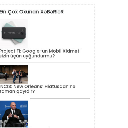
Ən Çox Oxunan XəBəRləR
Project Fi: Google-un Mobil Xidməti
sizin üçün uyğundurmu?
‘NCIS: New Orleans’ Hiatusdan nə
zaman qayıdır?