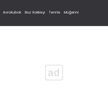
Avrokubok
Buz Xokkeyı
Tennis
Müğənni
ad