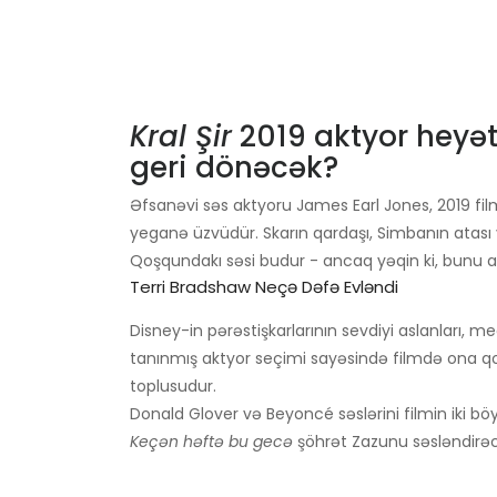
Kral Şir
2019 aktyor heyəti
geri dönəcək?
Əfsanəvi səs aktyoru James Earl Jones, 2019 film
yeganə üzvüdür. Skarın qardaşı, Simbanın atası v
Qoşqundakı səsi budur - ancaq yəqin ki, bunu artı
Terri Bradshaw Neçə Dəfə Evləndi
Disney-in pərəstişkarlarının sevdiyi aslanları, 
tanınmış aktyor seçimi sayəsində filmdə ona qo
toplusudur.
Donald Glover və Beyoncé səslərini filmin iki b
Keçən həftə bu gecə
şöhrət Zazunu səsləndirəc