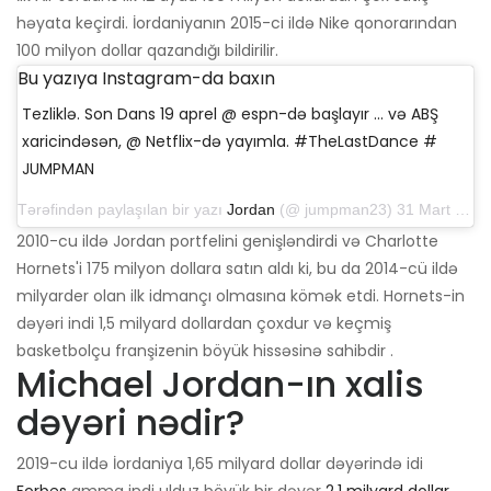
həyata keçirdi. İordaniyanın 2015-ci ildə Nike qonorarından
100 milyon dollar qazandığı bildirilir.
Bu yazıya Instagram-da baxın
Tezliklə. Son Dans 19 aprel @ espn-də başlayır ... və ABŞ
xaricindəsən, @ Netflix-də yayımla. #TheLastDance #
JUMPMAN
Tərəfindən paylaşılan bir yazı
Jordan
(@ jumpman23) 31 Mart 2020-ci il, səhər 6: 00-da PDT
2010-cu ildə Jordan portfelini genişləndirdi və Charlotte
Hornets'i 175 milyon dollara satın aldı ki, bu da 2014-cü ildə
milyarder olan ilk idmançı olmasına kömək etdi. Hornets-in
dəyəri indi 1,5 milyard dollardan çoxdur və keçmiş
basketbolçu franşizenin böyük hissəsinə sahibdir .
Michael Jordan-ın xalis
dəyəri nədir?
2019-cu ildə İordaniya 1,65 milyard dollar dəyərində idi