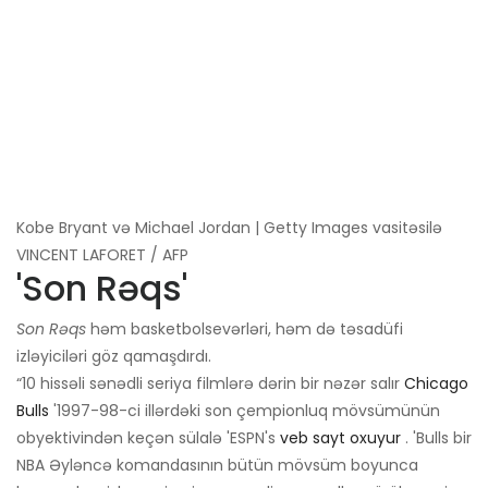
Kobe Bryant və Michael Jordan | Getty Images vasitəsilə
VINCENT LAFORET / AFP
'Son Rəqs'
Son Rəqs
həm basketbolsevərləri, həm də təsadüfi
izləyiciləri göz qamaşdırdı.
“10 hissəli sənədli seriya filmlərə dərin bir nəzər salır
Chicago
Bulls
'1997-98-ci illərdəki son çempionluq mövsümünün
obyektivindən keçən sülalə 'ESPN's
veb sayt oxuyur
. 'Bulls bir
NBA Əyləncə komandasının bütün mövsüm boyunca