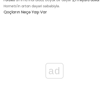
Forbes
amma indi ulduz böyük bir dəyər
2,1 milyard dollar
Hornets'in artan dəyəri səbəbiylə.
Qoçların Neçə Yaşı Var
ad