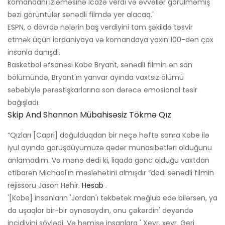
komandanı izləməsinə icazə verdi və əvvəllər görülməmiş
bəzi görüntülər sənədli filmdə yer alacaq.'
ESPN, o dövrdə nələrin baş verdiyini tam şəkildə təsvir
etmək üçün İordaniyaya və komandaya yaxın 100-dən çox
insanla danışdı.
Basketbol əfsanəsi Kobe Bryant, sənədli filmin ən son
bölümündə, Bryant'ın yanvar ayında vaxtsız ölümü
səbəbiylə pərəstişkarlarına son dərəcə emosional təsir
bağışladı.
Skip And Shannon Mübahisəsiz Tökmə Qız
“Qızları [Capri] doğulduqdan bir neçə həftə sonra Kobe ilə
iyul ayında görüşdüyümüzə qədər münasibətləri olduğunu
anlamadım. Və mənə dedi ki, liqada gənc olduğu vaxtdan
etibarən Michael'ın məsləhətini almışdır ”dedi sənədli filmin
rejissoru Jason Hehir.
Hesab
.
'[Kobe] insanların 'Jordan'ı təkbətək məğlub edə bilərsən, ya
da uşaqlar bir-bir oynasaydın, onu çəkərdin' deyəndə
incidiyini söylədi. Və həmişə insanlara ' Xeyr, xeyr. Geri