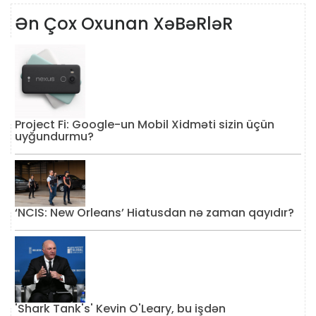
Ən Çox Oxunan XəBəRləR
Project Fi: Google-un Mobil Xidməti sizin üçün
uyğundurmu?
‘NCIS: New Orleans’ Hiatusdan nə zaman qayıdır?
'Shark Tank's' Kevin O'Leary, bu işdən