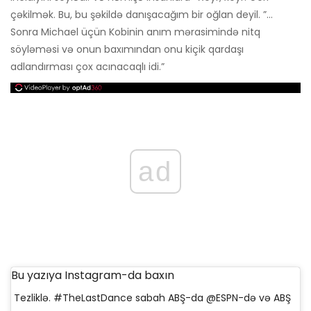
çəkilmək. Bu, bu şəkildə danışacağım bir oğlan deyil. ”…
Sonra Michael üçün Kobinin anım mərasimində nitq
söyləməsi və onun baxımından onu kiçik qardaşı
adlandırması çox acınacaqlı idi.”
ad
Bu yazıya Instagram-da baxın
Tezliklə. #TheLastDance sabah ABŞ-da @ESPN-də və ABŞ