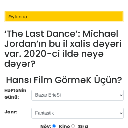
Əyləncə
‘The Last Dance’: Michael
Jordan’ın bu il xalis dəyəri
var. 2020-ci ildə nəyə
dəyər?
Hansı Film GörməK Üçün?
HəFtəNin
Günü:
Janr:
Növ:
Kino
Sıra