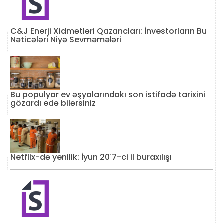
C&J Enerji Xidmətləri Qazancları: İnvestorların Bu
Nəticələri Niyə Sevməmələri
Bu populyar ev əşyalarındakı son istifadə tarixini
gözardı edə bilərsiniz
Netflix-də yenilik: İyun 2017-ci il buraxılışı