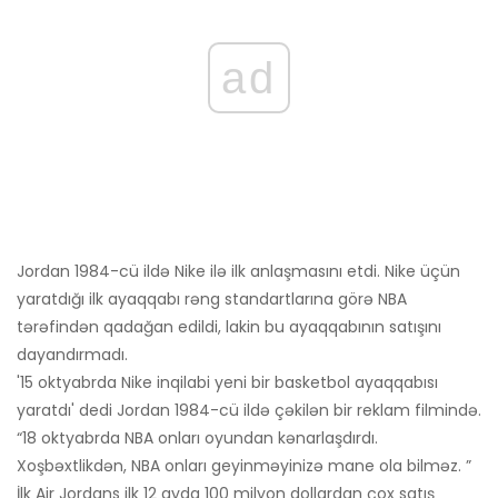
ad
Jordan 1984-cü ildə Nike ilə ilk anlaşmasını etdi. Nike üçün
yaratdığı ilk ayaqqabı rəng standartlarına görə NBA
tərəfindən qadağan edildi, lakin bu ayaqqabının satışını
dayandırmadı.
'15 oktyabrda Nike inqilabi yeni bir basketbol ayaqqabısı
yaratdı' dedi Jordan 1984-cü ildə çəkilən bir reklam filmində.
“18 oktyabrda NBA onları oyundan kənarlaşdırdı.
Xoşbəxtlikdən, NBA onları geyinməyinizə mane ola bilməz. ”
İlk Air Jordans ilk 12 ayda 100 milyon dollardan çox satış