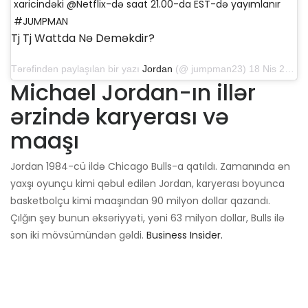
xaricindəki @Netflix-də saat 21.00-da EST-də yayımlanır
#JUMPMAN
Tj Tj Wattda Nə Deməkdir?
Tərəfindən paylaşılan bir yazı
Jordan
(@ jumpman23) 18 Nis 2020, saat 12: 23-də PDT
Michael Jordan-ın illər
ərzində karyerası və
maaşı
Jordan 1984-cü ildə Chicago Bulls-a qatıldı. Zamanında ən
yaxşı oyunçu kimi qəbul edilən Jordan, karyerası boyunca
basketbolçu kimi maaşından 90 milyon dollar qazandı.
Çılğın şey bunun əksəriyyəti, yəni 63 milyon dollar, Bulls ilə
son iki mövsümündən gəldi.
Business Insider.