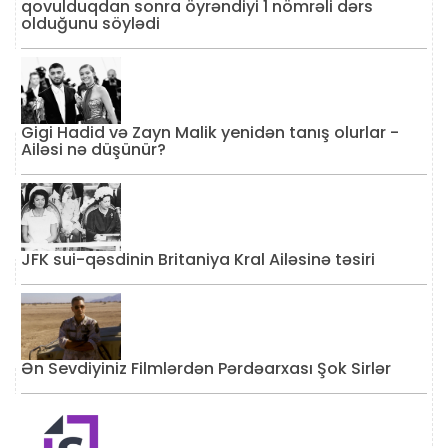
qovulduqdan sonra öyrəndiyi 1 nömrəli dərs
olduğunu söylədi
Gigi Hadid və Zayn Malik yenidən tanış olurlar -
Ailəsi nə düşünür?
JFK sui-qəsdinin Britaniya Kral Ailəsinə təsiri
Ən Sevdiyiniz Filmlərdən Pərdəarxası Şok Sirlər