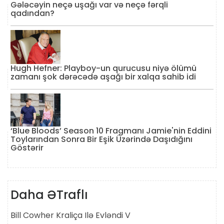
Gələcəyin neçə uşağı var və neçə fərqli
qadından?
Hugh Hefner: Playboy-un qurucusu niyə ölümü
zamanı şok dərəcədə aşağı bir xalqa sahib idi
‘Blue Bloods’ Season 10 Fragmanı Jamie'nin Eddini
Toylarından Sonra Bir Eşik Üzərində Daşıdığını
Göstərir
Daha ƏTraflı
Bill Cowher Kraliça Ilə Evləndi V