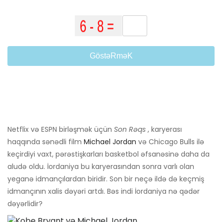
GöstəRməK
Netflix və ESPN birləşmək üçün
Son Rəqs
, karyerası
haqqında sənədli film
Michael Jordan
və Chicago Bulls ilə
keçirdiyi vaxt, pərəstişkarları basketbol əfsanəsinə daha da
aludə oldu. İordaniya bu karyerasından sonra varlı olan
yeganə idmançılardan biridir. Son bir neçə ildə də keçmiş
idmançının xalis dəyəri artdı. Bəs indi İordaniya nə qədər
dəyərlidir?