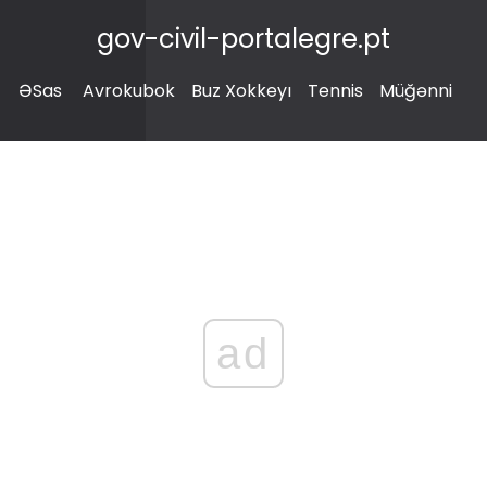
gov-civil-portalegre.pt
ƏSas
Avrokubok
Buz Xokkeyı
Tennis
Müğənni
ad