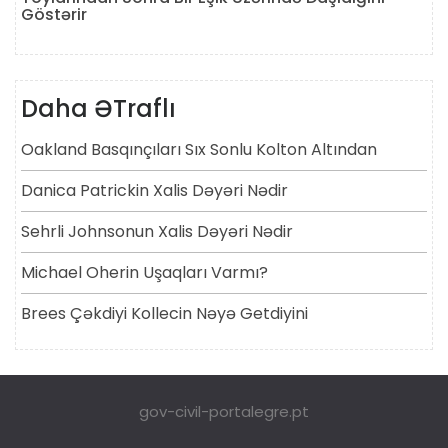
Göstərir
Daha ƏTraflı
Oakland Basqınçıları Sıx Sonlu Kolton Altından
Danica Patrickin Xalis Dəyəri Nədir
Sehrli Johnsonun Xalis Dəyəri Nədir
Michael Oherin Uşaqları Varmı?
Brees Çəkdiyi Kollecin Nəyə Getdiyini
gov-civil-portalegre.pt