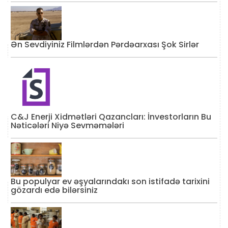
Ən Sevdiyiniz Filmlərdən Pərdəarxası Şok Sirlər
C&J Enerji Xidmətləri Qazancları: İnvestorların Bu
Nəticələri Niyə Sevməmələri
Bu populyar ev əşyalarındakı son istifadə tarixini
gözardı edə bilərsiniz