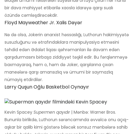
əlaqəli ümumi fəlsəfələri sayəsində ortaya çıxan hər hansı
bir dava mahiyyət etibarilə xaosla idarəyə qarşı sualı
özündə cəmləşdirəcəkdir.
Floyd Mayweather Jr. Xalis Dəyər
Nə də olsa, Jokerin anarxist həssaslığı, Luthorun hakimiyyətə
susuzluğunu və ətrafındakılara manipulyasiya etməsini
təhdid edən Ədalət liqası qəhrəmanları ilə davam edən
qarşıdurmasını birbaşa ziddiyyət təşkil edir. Bu fərqlənməyə
baxmayaraq, həm o, həm də Joker, qarşılarına çıxan
maneələrə qarşı amansızlıq və ümumi bir saymazlıq
nümayiş etdirdilər.
Larry Quşun Oğlu Basketbol Oynayır
Kevin Spacey
Supermen qayıdır
| Mənbə: Warner Bros.
Bununla birlikdə, Luthorun sərəncamında əvvəlcə onu açıq-
aşkar bir qalib kimi göstərə biləcək sonsuz mənbələrə sahib