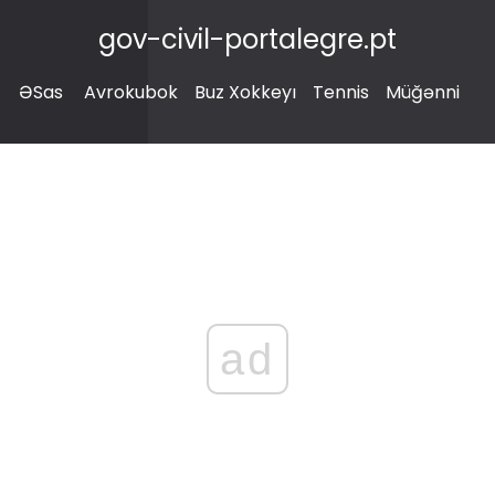
gov-civil-portalegre.pt
ƏSas
Avrokubok
Buz Xokkeyı
Tennis
Müğənni
ad