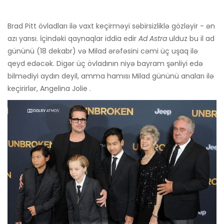
Brad Pitt övladları ilə vaxt keçirməyi səbirsizliklə gözləyir - ən
azı yarısı. İçindəki qaynaqlar iddia edir
Ad Astra
ulduz bu il ad
gününü (18 dekabr) və Milad ərəfəsini cəmi üç uşaq ilə
qeyd edəcək. Digər üç övladının niyə bayram şənliyi edə
bilmədiyi aydın deyil, amma hamısı Milad gününü anaları ilə
keçirirlər, Angelina Jolie .