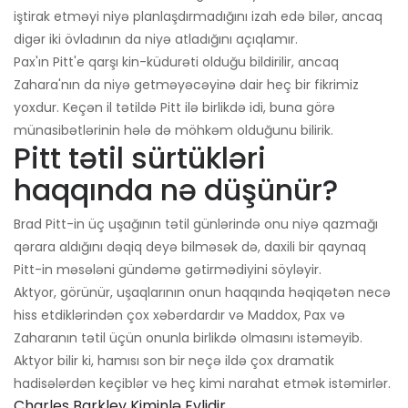
iştirak etməyi niyə planlaşdırmadığını izah edə bilər, ancaq
digər iki övladının da niyə atladığını açıqlamır.
Pax'ın Pitt'e qarşı kin-küdurəti olduğu bildirilir, ancaq
Zahara'nın da niyə getməyəcəyinə dair heç bir fikrimiz
yoxdur. Keçən il tətildə Pitt ilə birlikdə idi, buna görə
münasibətlərinin hələ də möhkəm olduğunu bilirik.
Pitt tətil sürtükləri
haqqında nə düşünür?
Brad Pitt-in üç uşağının tətil günlərində onu niyə qazmağı
qərara aldığını dəqiq deyə bilməsək də, daxili bir qaynaq
Pitt-in məsələni gündəmə gətirmədiyini söyləyir.
Aktyor, görünür, uşaqlarının onun haqqında həqiqətən necə
hiss etdiklərindən çox xəbərdardır və Maddox, Pax və
Zaharanın tətil üçün onunla birlikdə olmasını istəməyib.
Aktyor bilir ki, hamısı son bir neçə ildə çox dramatik
hadisələrdən keçiblər və heç kimi narahat etmək istəmirlər.
Charles Barkley Kiminlə Evlidir