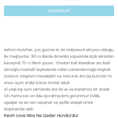
GöstəRməK
Ashton Kutcher, çox güman ki, bir Hollywood aktyoru olduğu
ilə məşhurdur. 90-cı illərdə Amerika sayəsində kiçik ekranları
bəzəyirdi
70-ci illərin şousu
. Oradan kült klassikası da daxil
olmaqla müxtəlif layihələrdə rolları canlandırmağa başladı
Dostum, maşınım haradadır?
və
Yeni evli.
Ancaq Kutcher-in
onun üçün etdiyi bütün bunlar deyil.
41 yaşlı kişi eyni zamanda dot bir ər və inanılmaz bir atadır.
Oh, hətta son on ildə qocalmış kimi görünmür! Evlilik,
uşaqlar və ən son xəyanət və qətllə əlaqəli stresi
düşünəndə dəli!
Kevin Love Nba Nə Qədər Hündürdür