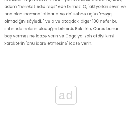
adam “hərəkət edib rəqs” edə bilməz. O, 'aktyorları sevir' və
ona olan inamına 'etibar etsə də' səhnə üçün 'məşq'
olmadığını söylədi. ' Və o və otaqdakı digər 100 nəfər bu
səhnədə nələrin olacağını bilmirdi. Beləliklə, Curtis bunun
baş verməsinə icazə verin və Gaga'ya izah etdiyi kimi
xarakterin 'onu idarə etməsinə' icazə verin.
ad