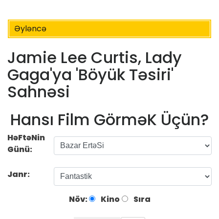
Əyləncə
Jamie Lee Curtis, Lady
Gaga'ya 'Böyük Təsiri'
Sahnəsi
Hansı Film GörməK Üçün?
HəFtəNin
Günü:
Janr:
Növ:
Kino
Sıra