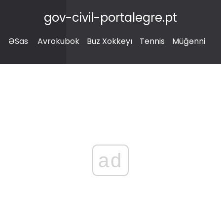
gov-civil-portalegre.pt
ƏSas
Avrokubok
Buz Xokkeyı
Tennis
Müğənni
ad