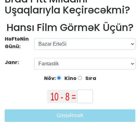
Uşaqlarıyla Keçirəcəkmi?
Hansı Film GörməK Üçün?
HəFtəNin
Günü:
Janr:
Növ:
Kino
Sıra
GöstəRməK