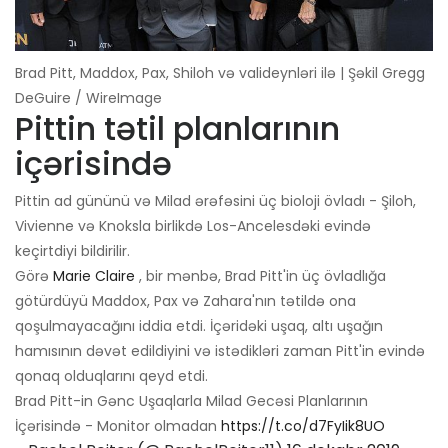
Brad Pitt, Maddox, Pax, Shiloh və valideynləri ilə | Şəkil Gregg
DeGuire / WireImage
Pittin tətil planlarının
içərisində
Pittin ad gününü və Milad ərəfəsini üç bioloji övladı - Şiloh,
Vivienne və Knoksla birlikdə Los-Ancelesdəki evində
keçirtdiyi bildirilir.
Görə
Marie Claire
, bir mənbə, Brad Pitt'in üç övladlığa
götürdüyü Maddox, Pax və Zahara'nın tətildə ona
qoşulmayacağını iddia etdi. İçəridəki uşaq, altı uşağın
hamısının dəvət edildiyini və istədikləri zaman Pitt'in evində
qonaq olduqlarını qeyd etdi.
Brad Pitt-in Gənc Uşaqlarla Milad Gecəsi Planlarının
İçərisində - Monitor olmadan
https://t.co/d7FyIik8UO