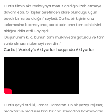
Curtis filmin əks reaksiyaya məruz qaldığını izah etməyə
davam etdi. O, 'kişilər tərəfindən idarə olunduğu üçün
böyük bir zərbə aldığını' söylədi. Curtis, bir kişinin onu
itələməsinə baxmayaraq, xarakterin anın tam sahibliyini
aldığını iddia etdi. Paylaşdı:
'Düşünürəm ki, o, bunun tam mülkiyyətini götürdü və tam
sahib olmasını izləməyi sevirdim.'
Curtis | Variety’s Aktyorlar haqqında Aktyorlar
Curtis qeyd etdi ki, James Cameron-un bir yazıçı, rejissor,
redaktor və prodüser kimi bir çox istedadına baxmayaraq,