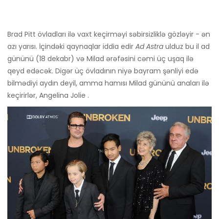
Brad Pitt övladları ilə vaxt keçirməyi səbirsizliklə gözləyir - ən
azı yarısı. İçindəki qaynaqlar iddia edir
Ad Astra
ulduz bu il ad
gününü (18 dekabr) və Milad ərəfəsini cəmi üç uşaq ilə
qeyd edəcək. Digər üç övladının niyə bayram şənliyi edə
bilmədiyi aydın deyil, amma hamısı Milad gününü anaları ilə
keçirirlər, Angelina Jolie .