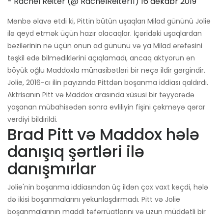
- Rachel Reiter (@ RachelReiter11)
16 dekabr 2019
Mənbə əlavə etdi ki, Pittin bütün uşaqları Milad gününü Jolie
ilə qeyd etmək üçün hazır olacaqlar. İçəridəki uşaqlardan
bəzilərinin nə üçün onun ad gününü və ya Milad ərəfəsini
təşkil edə bilmədiklərini açıqlamadı, ancaq aktyorun ən
böyük oğlu Maddoxla münasibətləri bir neçə ildir gərgindir.
Jolie, 2016-cı ilin payızında Pittdən boşanma iddiası qaldırdı.
Aktrisanın Pitt və Maddox arasında xüsusi bir təyyarədə
yaşanan mübahisədən sonra evliliyin fişini çəkməyə qərar
verdiyi bildirildi.
Brad Pitt və Maddox hələ
danışıq şərtləri ilə
danışmırlar
Jolie'nin boşanma iddiasından üç ildən çox vaxt keçdi, hələ
də ikisi boşanmalarını yekunlaşdırmadı. Pitt və Jolie
boşanmalarının maddi təfərrüatlarını və uzun müddətli bir