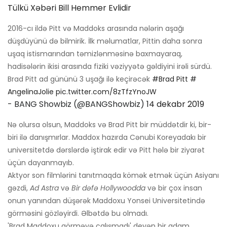
Tülkü Xəbəri Bill Hemmer Evlidir
2016-cı ildə Pitt və Maddoks arasında nələrin aşağı
düşdüyünü də bilmirik. İlk məlumatlar, Pittin daha sonra
uşaq istismarından təmizlənməsinə baxmayaraq,
hadisələrin ikisi arasında fiziki vəziyyətə gəldiyini irəli sürdü.
Brad Pitt ad gününü 3 uşağı ilə keçirəcək
#Brad Pitt
#
AngelinaJolie
pic.twitter.com/8zTfzYnoJW
- BANG Showbiz (@BANGShowbiz)
14 dekabr 2019
Nə olursa olsun, Maddoks və Brad Pitt bir müddətdir ki, bir-
biri ilə danışmırlar. Maddox hazırda Cənubi Koreyadakı bir
universitetdə dərslərdə iştirak edir və Pitt hələ bir ziyarət
üçün dayanmayıb.
Aktyor son filmlərini tanıtmaqda kömək etmək üçün Asiyanı
gəzdi,
Ad Astra
və
Bir dəfə Hollywoodda
və bir çox insan
onun yanından düşərək Maddoxu Yonsei Universitetində
görməsini gözləyirdi. Əlbətdə bu olmadı.
'Brad Maddoxu görməyə çalışmadı' deyən bir adam