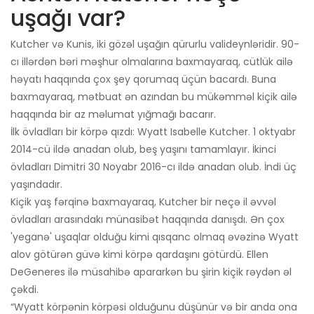
uşağı var?
Kutcher və Kunis, iki gözəl uşağın qürurlu valideynləridir. 90-
cı illərdən bəri məşhur olmalarına baxmayaraq, cütlük ailə
həyatı haqqında çox şey qorumaq üçün bacardı. Buna
baxmayaraq, mətbuat ən azından bu mükəmməl kiçik ailə
haqqında bir az məlumat yığmağı bacarır.
İlk övladları bir körpə qızdı: Wyatt Isabelle Kutcher. 1 oktyabr
2014-cü ildə anadan olub, beş yaşını tamamlayır. İkinci
övladları Dimitri 30 Noyabr 2016-cı ildə anadan olub. İndi üç
yaşındadır.
Kiçik yaş fərqinə baxmayaraq, Kutcher bir neçə il əvvəl
övladları arasındakı münasibət haqqında danışdı. Ən çox
'yeganə' uşaqlar olduğu kimi qısqanc olmaq əvəzinə Wyatt
alov götürən güvə kimi körpə qardaşını götürdü. Ellen
DeGeneres ilə müsahibə apararkən bu şirin kiçik rəydən əl
çəkdi.
“Wyatt körpənin körpəsi olduğunu düşünür və bir anda ona