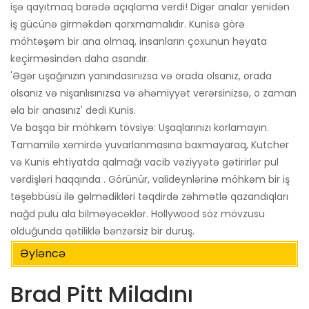
işə qayıtmaq barədə açıqlama verdi! Digər analar yenidən
iş gücünə girməkdən qorxmamalıdır. Kunisə görə
möhtəşəm bir ana olmaq, insanların çoxunun həyata
keçirməsindən daha asandır.
'Əgər uşağınızın yanındasınızsa və orada olsanız, orada
olsanız və nişanlısınızsa və əhəmiyyət verərsinizsə, o zaman
əla bir anasınız' dedi Kunis.
Və başqa bir möhkəm tövsiyə: Uşaqlarınızı korlamayın.
Tamamilə xəmirdə yuvarlanmasına baxmayaraq, Kutcher
və Kunis ehtiyatda qalmağı vacib vəziyyətə gətirirlər pul
vərdişləri haqqında . Görünür, valideynlərinə möhkəm bir iş
təşəbbüsü ilə gəlmədikləri təqdirdə zəhmətlə qazandıqları
nağd pulu ala bilməyəcəklər. Hollywood söz mövzusu
olduğunda qətiliklə bənzərsiz bir duruş.
Əyləncə
Brad Pitt Miladını