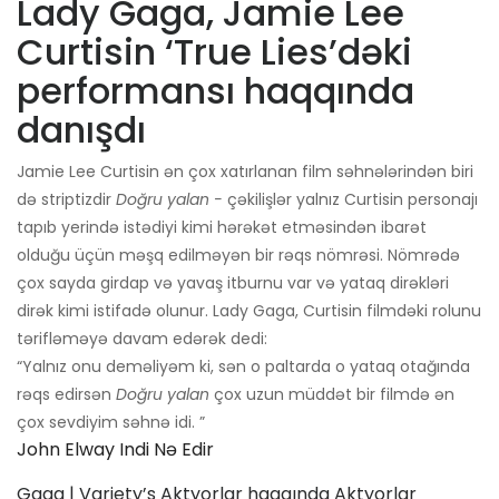
Lady Gaga, Jamie Lee
Curtisin ‘True Lies’dəki
performansı haqqında
danışdı
Jamie Lee Curtisin ən çox xatırlanan film səhnələrindən biri
də striptizdir
Doğru yalan -
çəkilişlər yalnız Curtisin personajı
tapıb yerində istədiyi kimi hərəkət etməsindən ibarət
olduğu üçün məşq edilməyən bir rəqs nömrəsi. Nömrədə
çox sayda girdap və yavaş itburnu var və yataq dirəkləri
dirək kimi istifadə olunur. Lady Gaga, Curtisin filmdəki rolunu
tərifləməyə davam edərək dedi:
“Yalnız onu deməliyəm ki, sən o paltarda o yataq otağında
rəqs edirsən
Doğru yalan
çox uzun müddət bir filmdə ən
çox sevdiyim səhnə idi. ”
John Elway Indi Nə Edir
Gaga | Variety’s Aktyorlar haqqında Aktyorlar