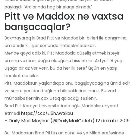
paylaşdı. 'Aralarında heç bir əlaqə olmadı.'
Pitt və Maddox nə vaxtsa
barışacaqlar?
Baxmayaraq ki Brad Pitt və Maddox bir-birləri ilə danışmırıq,
ümid edir ki, işlər sonunda nəticələnəcəkdir.
Mənbə qeyd edib ki, Pitt Maddoxla düzəliş etmək istəyir,
amma vaxtının doğru olduğunu hiss etmir. Aktyor 18 yaşlı
uşağa bir az yer verir, bu da hər iki tərəf üçün ən yaxşı
hərəkət ola bilər.
Pitt, Maddoksun yaşlandıqca onu bağışlayacağına ümid edir
və sonra yenidən bağlana biləcəklərinə inanır. Bu vaxt
münasibətlərinin çox uzaq qalacağı səslənir.
Bred Pitt Koreya Universitetində oğlu Maddoksu ziyarət
etmədi
https://t.co/El6hAWSkbu
- Daily Mail Məşhur (@DailyMailCeleb)
12 dekabr 2019
Bu, Maddoxun Brad Pitt'in ad günü və ya Milad ərəfəsində