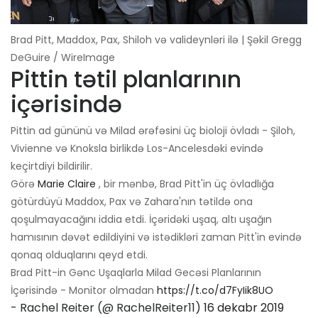
Brad Pitt, Maddox, Pax, Shiloh və valideynləri ilə | Şəkil Gregg
DeGuire / WireImage
Pittin tətil planlarının
içərisində
Pittin ad gününü və Milad ərəfəsini üç bioloji övladı - Şiloh,
Vivienne və Knoksla birlikdə Los-Ancelesdəki evində
keçirtdiyi bildirilir.
Görə
Marie Claire
, bir mənbə, Brad Pitt'in üç övladlığa
götürdüyü Maddox, Pax və Zahara'nın tətildə ona
qoşulmayacağını iddia etdi. İçəridəki uşaq, altı uşağın
hamısının dəvət edildiyini və istədikləri zaman Pitt'in evində
qonaq olduqlarını qeyd etdi.
Brad Pitt-in Gənc Uşaqlarla Milad Gecəsi Planlarının
İçərisində - Monitor olmadan
https://t.co/d7FyIik8UO
- Rachel Reiter (@ RachelReiter11)
16 dekabr 2019