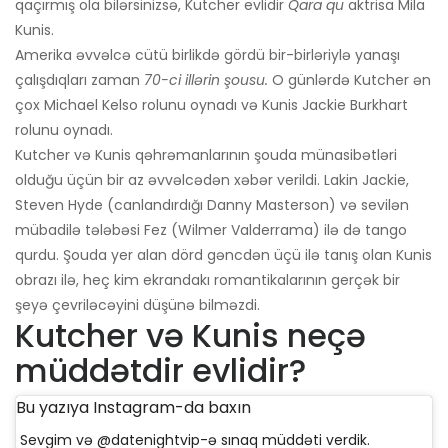
qaçırmış ola bilərsinizsə, Kutcher evlidir
Qara qu
aktrisa Mila
Kunis.
Amerika əvvəlcə cütü birlikdə gördü bir-birləriylə yanaşı
çalışdıqları zaman
70-ci illərin şousu.
O günlərdə Kutcher ən
çox Michael Kelso rolunu oynadı və Kunis Jackie Burkhart
rolunu oynadı.
Kutcher və Kunis qəhrəmanlarının şouda münasibətləri
olduğu üçün bir az əvvəlcədən xəbər verildi. Lakin Jackie,
Steven Hyde (canlandırdığı Danny Masterson) və sevilən
mübadilə tələbəsi Fez (Wilmer Valderrama) ilə də tango
qurdu. Şouda yer alan dörd gəncdən üçü ilə tanış olan Kunis
obrazı ilə, heç kim ekrandakı romantikalarının gerçək bir
şeyə çevriləcəyini düşünə bilməzdi.
Kutcher və Kunis neçə
müddətdir evlidir?
Bu yazıya Instagram-da baxın
Sevgim və @datenightvip-ə sınaq müddəti verdik.