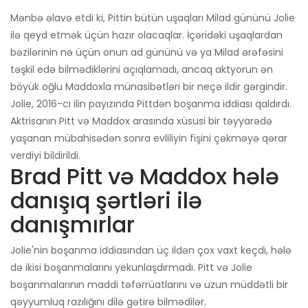
Mənbə əlavə etdi ki, Pittin bütün uşaqları Milad gününü Jolie
ilə qeyd etmək üçün hazır olacaqlar. İçəridəki uşaqlardan
bəzilərinin nə üçün onun ad gününü və ya Milad ərəfəsini
təşkil edə bilmədiklərini açıqlamadı, ancaq aktyorun ən
böyük oğlu Maddoxla münasibətləri bir neçə ildir gərgindir.
Jolie, 2016-cı ilin payızında Pittdən boşanma iddiası qaldırdı.
Aktrisanın Pitt və Maddox arasında xüsusi bir təyyarədə
yaşanan mübahisədən sonra evliliyin fişini çəkməyə qərar
verdiyi bildirildi.
Brad Pitt və Maddox hələ
danışıq şərtləri ilə
danışmırlar
Jolie'nin boşanma iddiasından üç ildən çox vaxt keçdi, hələ
də ikisi boşanmalarını yekunlaşdırmadı. Pitt və Jolie
boşanmalarının maddi təfərrüatlarını və uzun müddətli bir
qəyyumluq razılığını dilə gətirə bilmədilər.