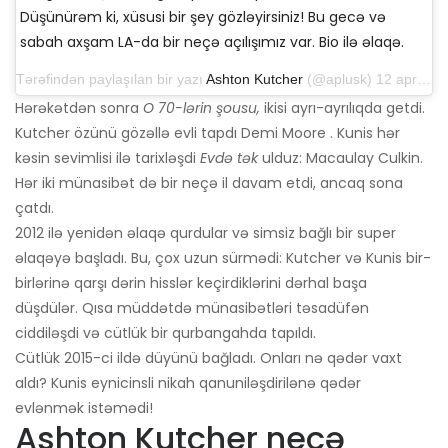
Düşünürəm ki, xüsusi bir şey gözləyirsiniz! Bu gecə və
sabah axşam LA-da bir neçə açılışımız var. Bio ilə əlaqə.
Tərəfindən paylaşılan bir yazı
Ashton Kutcher
(@aplusk) 12 aprel 2019-cu il, saat 14: 50-də PDT
Hərəkətdən sonra
O 70-lərin şousu,
ikisi ayrı-ayrılıqda getdi.
Kutcher özünü gözəllə evli tapdı Demi Moore . Kunis hər
kəsin sevimlisi ilə tarixləşdi
Evdə tək
ulduz: Macaulay Culkin.
Hər iki münasibət də bir neçə il davam etdi, ancaq sona
çatdı.
2012 ilə yenidən əlaqə qurdular və simsiz bağlı bir super
əlaqəyə başladı. Bu, çox uzun sürmədi: Kutcher və Kunis bir-
birlərinə qarşı dərin hisslər keçirdiklərini dərhal başa
düşdülər. Qısa müddətdə münasibətləri təsadüfən
ciddiləşdi və cütlük bir qurbangahda tapıldı.
Cütlük 2015-ci ildə düyünü bağladı. Onları nə qədər vaxt
aldı? Kunis eynicinsli nikah qanuniləşdirilənə qədər
evlənmək istəmədi!
Ashton Kutcher neçə