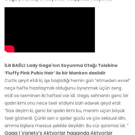
İLƏ BAĞLI: Lady Gaga'nın Soyunma Otağı Tələbinə
‘Fluffy Pink Pubic Hair’ ilə bir Manken daxildir
Curtis qeyd etdi ki, işə başladığı həmin gün “etmədən əvvəl”
neçə həftə hazırlaşmalı olduğunu öyrənmək üçün zəng
etdi və təxminən iki həftəsi var idi. Gaga, səhnənin gənc bir
qadın kimi onu necə təsir etdiyini izah edərək qeyd etdi:
“Sizə deyim ki, gənc bir qadın kimi bu, mənim üçün böyük
təsir göstərdi. Çünki sən o qədər güclü və çox seksual idin,
amma kişilərə məxsus şəkildə deyildin. Bu cür qorxmaz idi. ”
Gaga | Variety’s Aktyorlar haqqında Aktyorlar