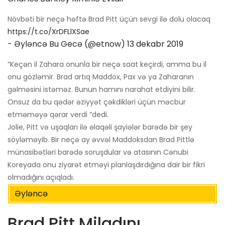
Növbəti bir neçə həftə Brad Pitt üçün sevgi ilə dolu olacaq
https://t.co/XrDFLlXSae
- Əyləncə Bu Gecə (@etnow)
13 dekabr 2019
“Keçən il Zahara onunla bir neçə saat keçirdi, amma bu il
onu gözləmir. Brad artıq Maddox, Pax və ya Zaharanın
gəlməsini istəməz. Bunun hamını narahat etdiyini bilir.
Onsuz da bu qədər əziyyət çəkdikləri üçün məcbur
etməməyə qərar verdi ”dedi.
Jolie, Pitt və uşaqları ilə əlaqəli şayiələr barədə bir şey
söyləməyib. Bir neçə ay əvvəl Maddoksdan Brad Pittlə
münasibətləri barədə soruşdular və atasının Cənubi
Koreyada onu ziyarət etməyi planlaşdırdığına dair bir fikri
olmadığını açıqladı.
Əyləncə
Brad Pitt Miladını