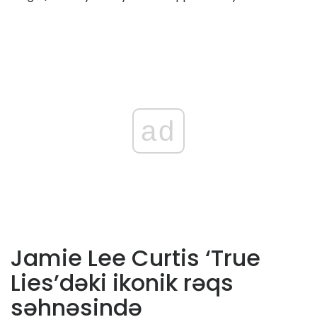
ad
Jamie Lee Curtis ‘True
Lies’dəki ikonik rəqs
səhnəsində