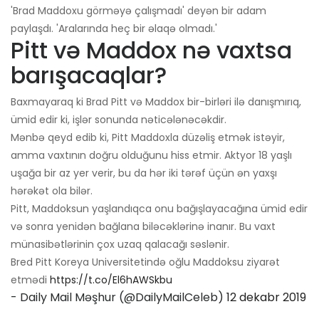
'Brad Maddoxu görməyə çalışmadı' deyən bir adam
paylaşdı. 'Aralarında heç bir əlaqə olmadı.'
Pitt və Maddox nə vaxtsa
barışacaqlar?
Baxmayaraq ki Brad Pitt və Maddox bir-birləri ilə danışmırıq,
ümid edir ki, işlər sonunda nəticələnəcəkdir.
Mənbə qeyd edib ki, Pitt Maddoxla düzəliş etmək istəyir,
amma vaxtının doğru olduğunu hiss etmir. Aktyor 18 yaşlı
uşağa bir az yer verir, bu da hər iki tərəf üçün ən yaxşı
hərəkət ola bilər.
Pitt, Maddoksun yaşlandıqca onu bağışlayacağına ümid edir
və sonra yenidən bağlana biləcəklərinə inanır. Bu vaxt
münasibətlərinin çox uzaq qalacağı səslənir.
Bred Pitt Koreya Universitetində oğlu Maddoksu ziyarət
etmədi
https://t.co/El6hAWSkbu
- Daily Mail Məşhur (@DailyMailCeleb)
12 dekabr 2019