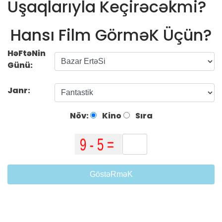
Uşaqlarıyla Keçirəcəkmi?
Hansı Film GörməK Üçün?
HəFtəNin
Günü:
Janr:
Növ:
Kino
Sıra
GöstəRməK