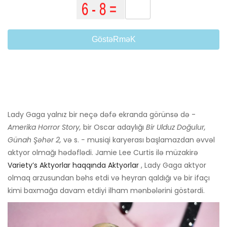
GöstəRməK
Lady Gaga yalnız bir neçə dəfə ekranda görünsə də -
Amerika Horror Story,
bir Oscar adaylığı
Bir Ulduz Doğulur,
Günah Şəhər 2,
və s.
-
musiqi karyerası başlamazdan əvvəl
aktyor olmağı hədəflədi. Jamie Lee Curtis ilə müzakirə
Variety’s Aktyorlar haqqında Aktyorlar
, Lady Gaga aktyor
olmaq arzusundan bəhs etdi və heyran qaldığı və bir ifaçı
kimi baxmağa davam etdiyi ilham mənbələrini göstərdi.