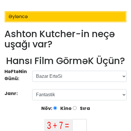
Əyləncə
Ashton Kutcher-in neçə
uşağı var?
Hansı Film GörməK Üçün?
HəFtəNin
Günü:
Janr:
Növ:
Kino
Sıra