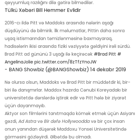
qəyyumluq razılığını dilə gətirə bilmədilər.
Tülkü Xəbəri Bill Hemmer Evlidir
2016-cı ildə Pitt və Maddoks arasında nələrin aşağı
düşdüyünü də bilmirik. İlk məlumatlar, Pittin daha sonra
uşaq istismarından təmizlənməsinə baxmayaraq,
hadisələrin ikisi arasında fiziki vəziyyətə gəldiyini irəli sürdü.
Brad Pitt ad gününü 3 uşağı ilə keçirəcək
#Brad Pitt
#
AngelinaJolie
pic.twitter.com/8zTfzYnoJW
- BANG Showbiz (@BANGShowbiz)
14 dekabr 2019
Nə olursa olsun, Maddoks və Brad Pitt bir müddətdir ki, bir-
biri ilə danışmırlar. Maddox hazırda Cənubi Koreyadakı bir
universitetdə dərslərdə iştirak edir və Pitt hələ bir ziyarət
üçün dayanmayıb.
Aktyor son filmlərini tanıtmaqda kömək etmək üçün Asiyanı
gəzdi,
Ad Astra
və
Bir dəfə Hollywoodda
və bir çox insan
onun yanından düşərək Maddoxu Yonsei Universitetində
görməsini gözləyirdi. Əlbətdə bu olmadı.