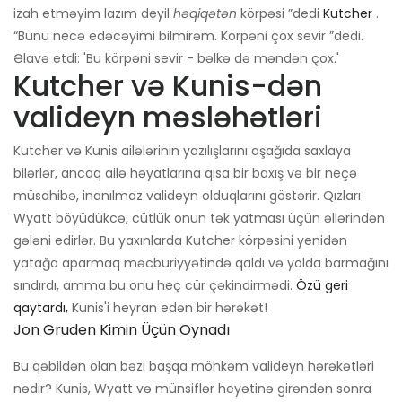
izah etməyim lazım deyil
həqiqətən
körpəsi ”dedi
Kutcher
.
“Bunu necə edəcəyimi bilmirəm. Körpəni çox sevir ”dedi.
Əlavə etdi: 'Bu körpəni sevir - bəlkə də məndən çox.'
Kutcher və Kunis-dən
valideyn məsləhətləri
Kutcher və Kunis ailələrinin yazılışlarını aşağıda saxlaya
bilərlər, ancaq ailə həyatlarına qısa bir baxış və bir neçə
müsahibə, inanılmaz valideyn olduqlarını göstərir. Qızları
Wyatt böyüdükcə, cütlük onun tək yatması üçün əllərindən
gələni edirlər. Bu yaxınlarda Kutcher körpəsini yenidən
yatağa aparmaq məcburiyyətində qaldı və yolda barmağını
sındırdı, amma bu onu heç cür çəkindirmədi.
Özü geri
qaytardı,
Kunis'i heyran edən bir hərəkət!
Jon Gruden Kimin Üçün Oynadı
Bu qəbildən olan bəzi başqa möhkəm valideyn hərəkətləri
nədir? Kunis, Wyatt və münsiflər heyətinə girəndən sonra