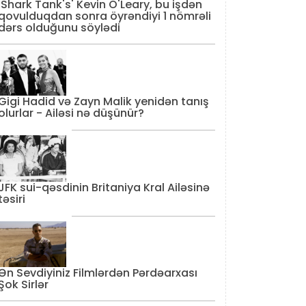
'Shark Tank's' Kevin O'Leary, bu işdən
qovulduqdan sonra öyrəndiyi 1 nömrəli
dərs olduğunu söylədi
Gigi Hadid və Zayn Malik yenidən tanış
olurlar - Ailəsi nə düşünür?
JFK sui-qəsdinin Britaniya Kral Ailəsinə
təsiri
Ən Sevdiyiniz Filmlərdən Pərdəarxası
Şok Sirlər