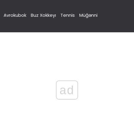
Avrokubok
Buz Xokkeyı
Tennis
Müğənni
ad