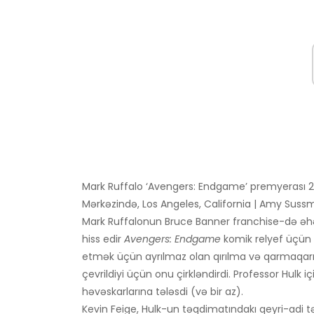
Mark Ruffalo ‘Avengers: Endgame’ premyerası 22
Mərkəzində, Los Angeles, California | Amy Sus
Mark Ruffalonun Bruce Banner franchise-də əhə
hiss edir
Avengers: Endgame
komik relyef üçün h
etmək üçün ayrılmaz olan qırılma və qarmaqarış
çevrildiyi üçün onu çirkləndirdi. Professor Hulk i
həvəskarlarına tələsdi (və bir az).
Kevin Feige, Hulk-un təqdimatındakı qeyri-adi 