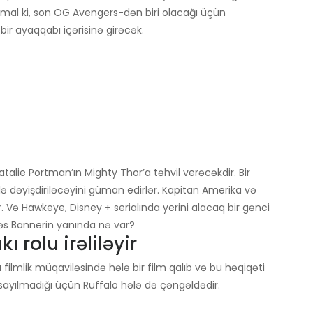
imal ki, son OG Avengers-dən biri olacağı üçün
bir ayaqqabı içərisinə girəcək.
talie Portman’ın Mighty Thor’a təhvil verəcəkdir. Bir
ə dəyişdiriləcəyini güman edirlər. Kapitan Amerika və
r. Və Hawkeye, Disney + serialında yerini alacaq bir gənci
 Bəs Bannerin yanında nə var?
rolu irəliləyir
 filmlik müqaviləsində hələ bir film qalıb və bu həqiqəti
yılmadığı üçün Ruffalo hələ də çəngəldədir.