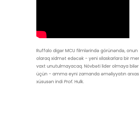
Ruffalo digər MCU filmlərində görünəndə, onun x
olaraq xidmət edəcək - yeni xilaskarlara bir ment
vaxt unutulmayacaq. Növbəti lider olmaya bilər -
üçün - amma eyni zamanda əməliyyatın arxasında
xüsusən indi
Prof.
Hulk.