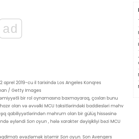
ad
 aprel 2019-cu il tarixində Los Angeles Konqres
sman / Getty Images
miyyətli bir rol oynamasına baxmayaraq, çoxları bunu
azır olan və əvvəlki MCU taksitlərindəki baddiesləri məhv
ıq qabiliyyətlərindən məhrum olan bir gülüş hissəsinə
çində əyləndi
Son oyun
, hələ xarakter dəyişikliyi bəzi MCU
təqdimatı əvəzləmək istəmir
Son oyun.
Son Avengers