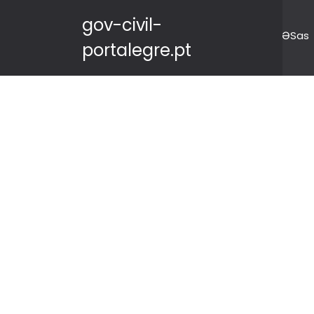
gov-civil-
ƏSas
portalegre.pt