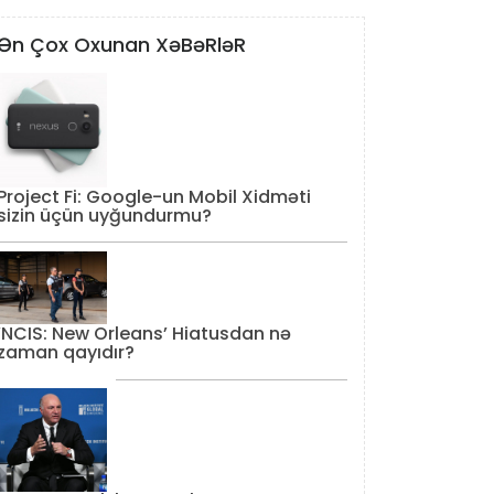
Ən Çox Oxunan XəBəRləR
Project Fi: Google-un Mobil Xidməti
sizin üçün uyğundurmu?
‘NCIS: New Orleans’ Hiatusdan nə
zaman qayıdır?