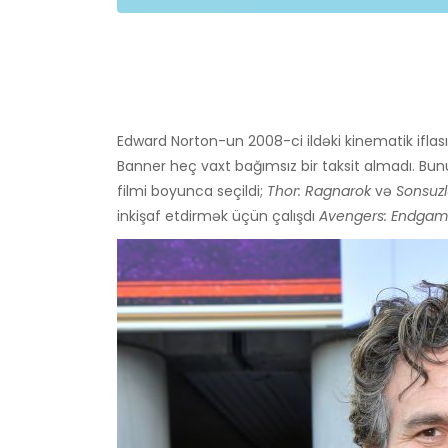
Edward Norton-un 2008-ci ildəki kinematik ifla
Banner heç vaxt bağımsız bir taksit almadı. Bunu
filmi boyunca seçildi;
Thor: Ragnarok
və
Sonsuz
inkişaf etdirmək üçün çalışdı
Avengers: Endgam