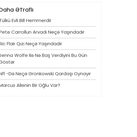
Daha ƏTraflı
Tülkü Evli Bill Hemmerdir
Pete Carrollun Arvadı Neçə Yaşındadır
Ric Flair Qızı Neçə Yaşındadır
Jenna Wolfe Ilə Nə Baş Verdiyini Bu Gün
Göstər
Nfl -də Neçə Gronkowski Qardaşı Oynayır
Marcus Allenin Bir Oğlu Var?