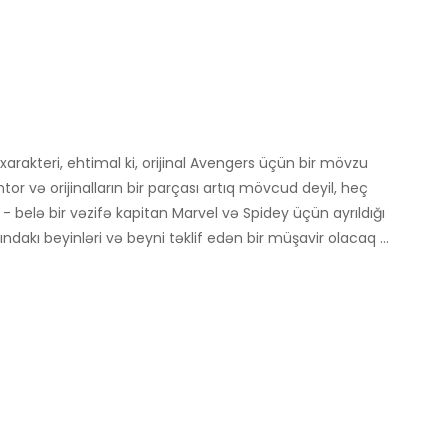
arakteri, ehtimal ki, orijinal Avengers üçün bir mövzu
or və orijinalların bir parçası artıq mövcud deyil, heç
 belə bir vəzifə kapitan Marvel və Spidey üçün ayrıldığı
kı beyinləri və beyni təklif edən bir müşavir olacaq ...