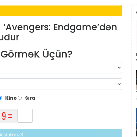
u ‘Avengers: Endgame’dən
udur
m GörməK Üçün?
Kino
Sıra
GöstəRməK