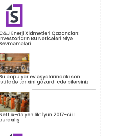
C&J Enerji Xidmətləri Qazancları:
İnvestorların Bu Nəticələri Niyə
Sevməmələri
Bu populyar ev əşyalarındakı son
istifadə tarixini gözardı edə bilərsiniz
Netflix-də yenilik: İyun 2017-ci il
buraxılışı