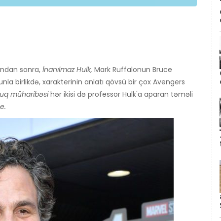
sından sonra,
İnanılmaz Hulk,
Mark Ruffalonun Bruce
nla birlikdə, xarakterinin anlatı qövsü bir çox Avengers
luq müharibəsi
hər ikisi də professor Hulk'a aparan təməli
e.