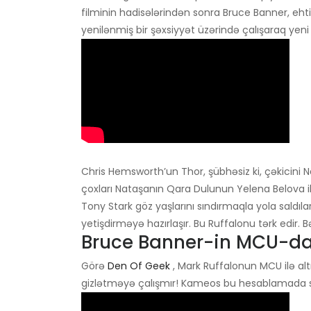
filminin hadisələrindən sonra Bruce Banner, eht
yenilənmiş bir şəxsiyyət üzərində çalışaraq yeni 
Chris Hemsworth’un Thor, şübhəsiz ki, çəkicini Na
çoxları Nataşanın Qara Dulunun Yelena Belova il
Tony Stark göz yaşlarını sındırmaqla yola saldıla
yetişdirməyə hazırlaşır. Bu Ruffalonu tərk edir.
Bruce Banner-in MCU-dakı 
Görə
Den Of Geek
, Mark Ruffalonun MCU ilə altı
gizlətməyə çalışmır! Kameos bu hesablamada sa