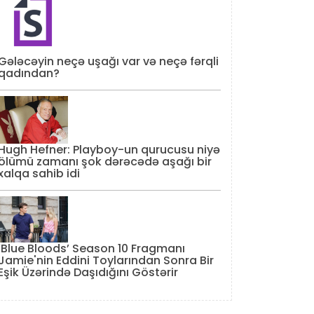
Gələcəyin neçə uşağı var və neçə fərqli
qadından?
Hugh Hefner: Playboy-un qurucusu niyə
ölümü zamanı şok dərəcədə aşağı bir
xalqa sahib idi
‘Blue Bloods’ Season 10 Fragmanı
Jamie'nin Eddini Toylarından Sonra Bir
Eşik Üzərində Daşıdığını Göstərir