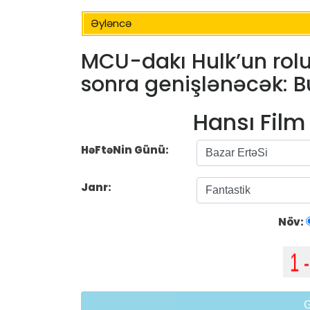
Əyləncə
MCU-dakı Hulk’un rol
sonra genişlənəcək: B
Hansı Fil
HəFtəNin Günü:
Janr:
Növ: