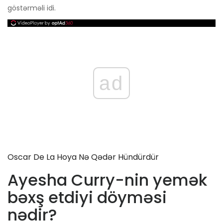
göstərməli idi.
ad
Oscar De La Hoya Nə Qədər Hündürdür
Ayesha Curry-nin yemək
bəxş etdiyi döyməsi
nədir?