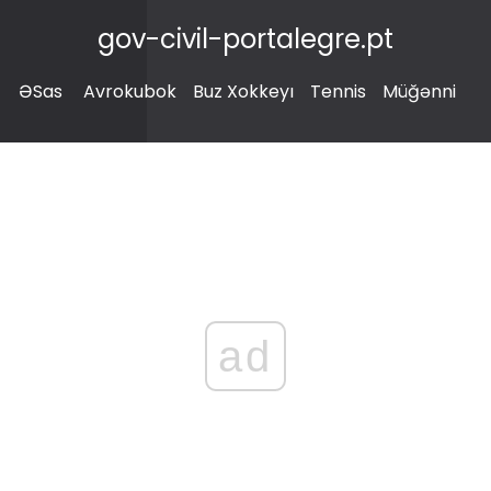
gov-civil-portalegre.pt
ƏSas
Avrokubok
Buz Xokkeyı
Tennis
Müğənni
ad