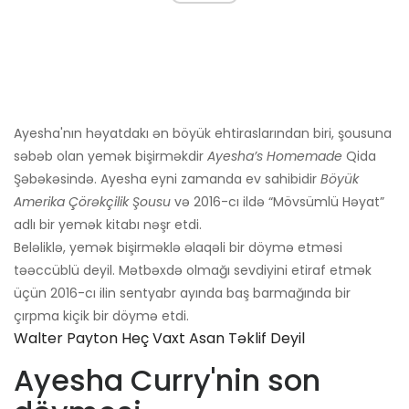
Ayesha'nın həyatdakı ən böyük ehtiraslarından biri, şousuna
səbəb olan yemək bişirməkdir
Ayesha’s Homemade
Qida
Şəbəkəsində. Ayesha eyni zamanda ev sahibidir
Böyük
Amerika Çörəkçilik Şousu
və 2016-cı ildə “Mövsümlü Həyat”
adlı bir yemək kitabı nəşr etdi.
Beləliklə, yemək bişirməklə əlaqəli bir döymə etməsi
təəccüblü deyil. Mətbəxdə olmağı sevdiyini etiraf etmək
üçün 2016-cı ilin sentyabr ayında baş barmağında bir
çırpma kiçik bir döymə etdi.
Walter Payton Heç Vaxt Asan Təklif Deyil
Ayesha Curry'nin son