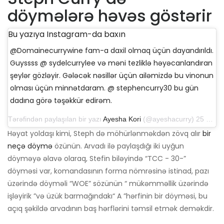
döymələrə həvəs göstərir
Bu yazıya Instagram-da baxın
@Domainecurrywine fam-a daxil olmaq üçün dayandırıldı.
Guyssss @ sydelcurrylee və məni tezliklə həyəcanlandıran
şeylər gözləyir. Gələcək nəsillər üçün ailəmizdə bu vinonun
olması üçün minnətdaram. @ stephencurry30 bu gün
dadına görə təşəkkür edirəm.
Tərəfindən paylaşılan bir yazı
Ayesha Kori
(@ayeshacurry) 25 sentyabr 2019-cu il, saat 20: 48-də PDT
Həyat yoldaşı kimi, Steph də möhürlənməkdən zövq alır
bir
neçə döymə
özünün. Arvadı ilə paylaşdığı iki uyğun
döyməyə əlavə olaraq, Stefin biləyində “TCC - 30-”
döyməsi var, komandasının forma nömrəsinə istinad, pazı
üzərində döyməli “WOE” sözünün “ mükəmməllik üzərində
işləyirik ”və üzük barmağındakı“ A ”hərfinin bir döyməsi, bu
açıq şəkildə arvadının baş hərflərini təmsil etmək deməkdir.