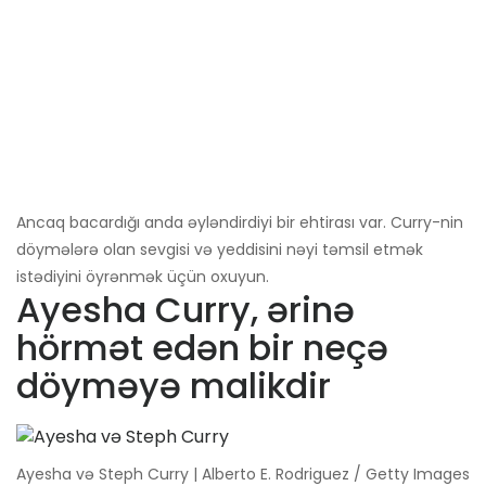
Ancaq bacardığı anda əyləndirdiyi bir ehtirası var. Curry-nin
döymələrə olan sevgisi və yeddisini nəyi təmsil etmək
istədiyini öyrənmək üçün oxuyun.
Ayesha Curry, ərinə
hörmət edən bir neçə
döyməyə malikdir
Ayesha və Steph Curry | Alberto E. Rodriguez / Getty Images