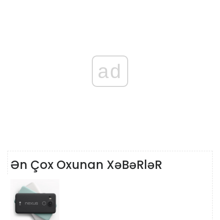
ad
Ən Çox Oxunan XəBəRləR