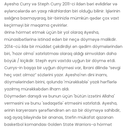
Ayesha Curry və Steph Curry 2011-ci ildən bəri evlidirlər və
əyləncələrdə ən yaxşı nikahlardan biri olduğu bilinir. İşlərinin
sıxlığına baxmayaraq, bir-birinizlə mümkün qədər çox vaxt
keçirməyi bir məqama çevirirlər.
Ərinə hörmət etmək üçün bir yol olaraq Ayesha,
münasibətlərinə istinad edən bir neçə döyməyə malikdir.
2014-cü ildə bir müddət çəkdirdiyi ən qədim döymələrindən
biri, 'hazır olma' xatırlatması olaraq aldığı simvoldan daha
böyük / kiçikdir. Steph eyni vaxtda uyğun bir döymə etdi.
Currys-in başqa bir uyğun döyməsi var, İbrani dilində “sevgi
heç vaxt olmaz” sözlərini yazır. Ayesha'nın dini inamı,
döymələrindən birini, qolunda 'mürəkkəblə' yazılı hərflərlə
yazılmış mürəkkəbdən ilham aldı.
Döymədən danışdı və bunun üçün 'bütün izzətini Allaha'
verməsini və bunu 'sədaqətlə' etməsini xatırlatdı. Ayesha,
ərinin karyerasını şərəfləndirən ən azı bir döyməyə sahibdir,
sağ ayaq biləyində bir ananas, Stefin mükafat qazanan
basketbol komandası Golden State Warriors-a hörmət