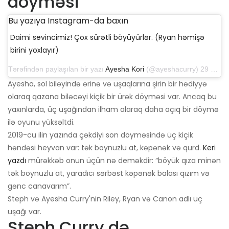
döyməsi
Bu yazıya Instagram-da baxın
Daimi sevincimiz! Çox sürətli böyüyürlər. (Ryan həmişə
birini yoxlayır)
Tərəfindən paylaşılan bir yazı
Ayesha Kori
(@ayeshacurry) 29 oktyabr 2019-cu il, saat 13: 17-də PDT
Ayesha, sol biləyində ərinə və uşaqlarına şirin bir hədiyyə
olaraq qazana biləcəyi kiçik bir ürək döyməsi var. Ancaq bu
yaxınlarda, üç uşağından ilham alaraq daha açıq bir döymə
ilə oyunu yüksəltdi.
2019-cu ilin yazında çəkdiyi son döyməsində üç kiçik
həndəsi heyvan var: tək boynuzlu at, kəpənək və qurd.
Keri
yazdı
mürəkkəb onun üçün nə deməkdir: “böyük qıza minən
tək boynuzlu at, yaradıcı sərbəst kəpənək balası qızım və
gənc canavarım”.
Steph və Ayesha Curry'nin Riley, Ryan və Canon adlı üç
uşağı var.
Steph Curry də