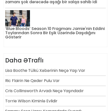
zamanı şok dərəcədə aşağı bir xalqa sahib idi
‘Blue Bloods’ Season 10 Fragmanı Jamie'nin Eddini
Toylarından Sonra Bir Eşik Üzərində Daşıdığını
Göstərir
Daha ƏTraflı
Lisa Boothe Tülkü Xəbərinin Neçə Yaşı Var
Ric Flairin Ne Qeder Pulu Var
Cris Collinsworth Arvadı Neçə Yaşındadır
Torrie Wilson Kiminlə Evlidir