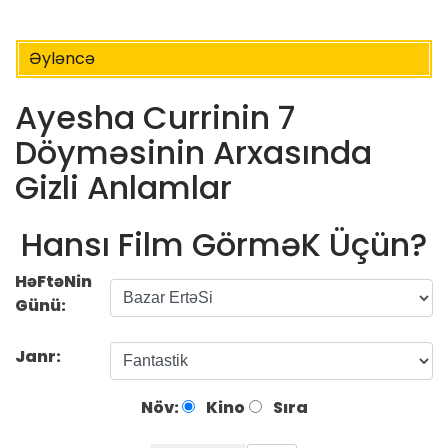
Əyləncə
Ayesha Currinin 7
Döyməsinin Arxasında
Gizli Anlamlar
Hansı Film GörməK Üçün?
HəFtəNin
Günü:
Janr:
Növ:
Kino
Sıra