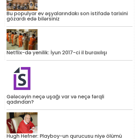
Bu populyar ev əşyalarındakı son istifadə tarixini
gözardı edə bilərsiniz
Netflix-də yenilik: İyun 2017-ci il buraxılışı
Gələcəyin neçə uşağı var və neçə fərqli
qadından?
Hugh Hefner: Playboy-un qurucusu niyə ölümü