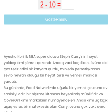
GöstəRməK
Ayesha Kori ilk NBA super ulduzu Steph Curry'nin həyat
yoldaşı kimi şöhrət qazandı. Ancaq vaxt keçdikcə, özünə aid
çox təsir edici bir karyera qurdu, minlərlə pərəstişkarının
sevib heyran olduğu bir həyat tərzi və yemək markası
yaratdı.
Bu günlərdə, Food Network-də uğurlu bir yemək şousuna ev
sahibliyi edir, bir bişirmə kitabının bəyənilmiş müəllifidir və
CoverGirl kimi markaların nümayəndələri. Anası kimi üç kiçik
uşaq və sıx bir mütəxəssis olan Curry, özünə çox vaxt ayıra