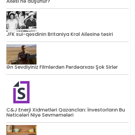
Ailəsi nə düşünür?
JFK sui-qəsdinin Britaniya Kral Ailəsinə təsiri
Ən Sevdiyiniz Filmlərdən Pərdəarxası Şok Sirlər
C&J Enerji Xidmətləri Qazancları: İnvestorların Bu
Nəticələri Niyə Sevməmələri