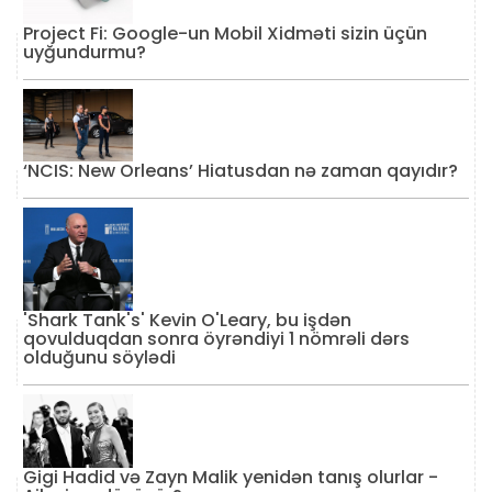
Project Fi: Google-un Mobil Xidməti sizin üçün
uyğundurmu?
‘NCIS: New Orleans’ Hiatusdan nə zaman qayıdır?
'Shark Tank's' Kevin O'Leary, bu işdən
qovulduqdan sonra öyrəndiyi 1 nömrəli dərs
olduğunu söylədi
Gigi Hadid və Zayn Malik yenidən tanış olurlar -