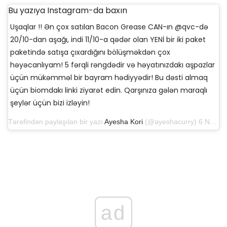
Bu yazıya Instagram-da baxın
Uşaqlar !! Ən çox satılan Bacon Grease CAN-ın @qvc-də
20/10-dan aşağı, indi 11/10-a qədər olan YENİ bir iki paket
paketində satışa çıxardığını bölüşməkdən çox
həyəcanlıyam! 5 fərqli rəngdədir və həyatınızdakı aşpazlar
üçün mükəmməl bir bayram hədiyyədir! Bu dəsti almaq
üçün biomdakı linki ziyarət edin. Qarşınıza gələn maraqlı
şeylər üçün bizi izləyin!
Tərəfindən paylaşılan bir yazı
Ayesha Kori
(@ayeshacurry) 6 Noyabr 2019 tarixində, saat 10: 45-də PST
ad