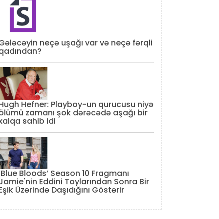
Gələcəyin neçə uşağı var və neçə fərqli
qadından?
Hugh Hefner: Playboy-un qurucusu niyə
ölümü zamanı şok dərəcədə aşağı bir
xalqa sahib idi
‘Blue Bloods’ Season 10 Fragmanı
Jamie'nin Eddini Toylarından Sonra Bir
Eşik Üzərində Daşıdığını Göstərir