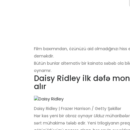
Film baxımından, özünüzü aid olmadığınızı hi
deməkdir.
Bütün bunlar alternativ bir kainata səbəb ola bi
oynamır.
Daisy Ridley ilk dəfə mon
alır
Daisy Ridley | Frazer Harrison / Getty Şəkillər
Hər kəs yeni bir obraz oynayır
Ulduz müharibələr
sərt mühakimə tələb edir. Yeni trilogiyanın preq