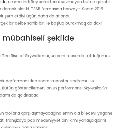
ldı
, amma indi Rey xarakterini sevməyən bütün qəzəbli
man demək olar ki, TSSB formasına bənzəyir. Sonra 2016
ir şərh etdiyi üçün daha da atlandı.
çək bir qəlbə sahib biri ilə boşluq buraxmaq da daxil
mübahisəli şəkildə
: The Rise of Skywalker üçün yeni teaserdə tutduğumuz
 bir performansdan sonra imposter sindromu ilə
. Bütün göstəricilərdən, onun performansı
Skywalker'ın
 damı da qaldıracaq.
yn trollarla qarşılaşmayacağına əmin ola biləcəyi yeganə
at, franşizaya pop mədəniyyət dini kimi yanaşdıqlarını
n çəkinmək daha yaxşıdır.