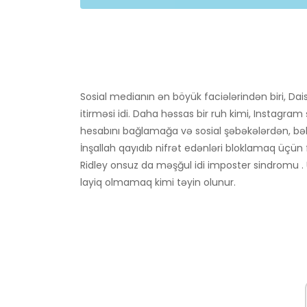
Sosial medianın ən böyük faciələrindən biri, Da
itirməsi idi. Daha həssas bir ruh kimi, Instagra
hesabını bağlamağa və sosial şəbəkələrdən, b
İnşallah qayıdıb nifrət edənləri bloklamaq üçün 
Ridley onsuz da məşğul idi imposter sindromu .
layiq olmamaq kimi təyin olunur.