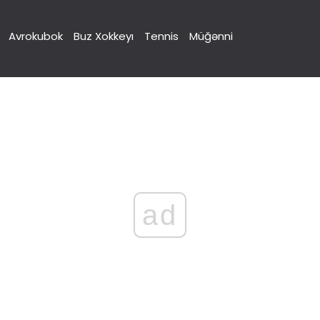
Avrokubok
Buz Xokkeyı
Tennis
Müğənni
ad