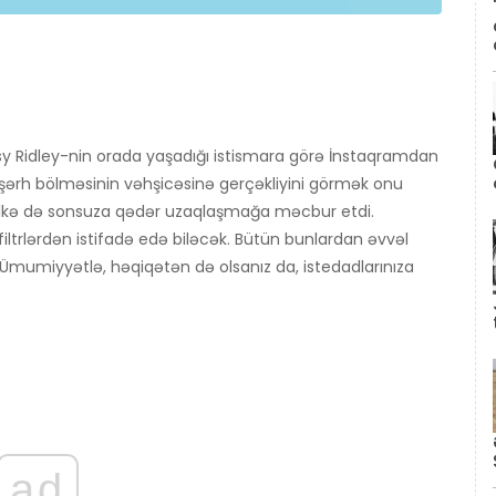
isy Ridley-nin orada yaşadığı istismara görə İnstaqramdan
m şərh bölməsinin vəhşicəsinə gerçəkliyini görmək onu
əlkə də sonsuza qədər uzaqlaşmağa məcbur etdi.
filtrlərdən istifadə edə biləcək. Bütün bunlardan əvvəl
 Ümumiyyətlə, həqiqətən də olsanız da, istedadlarınıza
ad