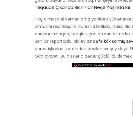
götürüldüyünü nəzərə alsaq, hər şeyin əvvəldən 
Təqaüdə Çıxanda Rich Flair Neçə Yaşında Idi
Heç olmasa əl kəməri artıq yenidən yüklənərkən
almasını asanlaşdırır. Bununla birlikdə, Daisy Ri
canlandırmaqda, tənqid üçün oturan bir ördək id
Son bir reportajda, Ridley
bir dəfə kök salmış s
pərəstişkarları tərəfindən deyilən bir şey deyil. 
Güc oyanır
. Bu hisslər o qədər güclü idi, demək o