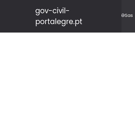
gov-civil-
ƏSas
portalegre.pt