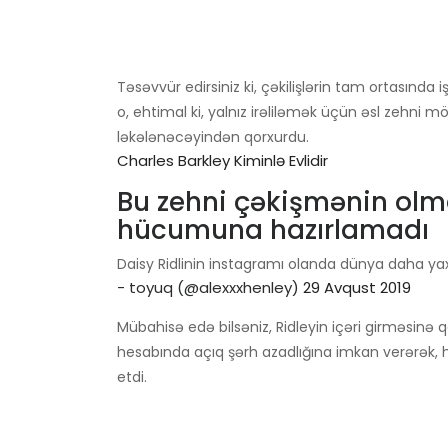
Təsəvvür edirsiniz ki, çəkilişlərin tam ortasında 
o, ehtimal ki, yalnız irəliləmək üçün əsl zehni 
ləkələnəcəyindən qorxurdu.
Charles Barkley Kiminlə Evlidir
Bu zehni çəkişmənin olma
hücumuna hazırlamadı
Daisy Ridlinin instagramı olanda dünya daha yaxş
- toyuq (@alexxxhenley)
29 Avqust 2019
Mübahisə edə bilsəniz, Ridleyin içəri girməsinə q
hesabında açıq şərh azadlığına imkan verərək, h
etdi.