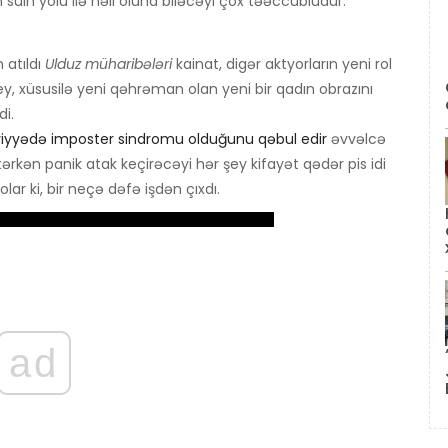
sülh yolu ilə həll oluna biləcəyi çox təəccüblüdür.
 atıldı
Ulduz müharibələri
kainat, digər aktyorların yeni rol
dley, xüsusilə yeni qəhrəman olan yeni bir qadın obrazını
i.
əviyyədə imposter sindromu olduğunu qəbul edir
əvvəlcə
Etərkən panik atak keçirəcəyi hər şey kifayət qədər pis idi
lar ki, bir neçə dəfə işdən çıxdı.
ad