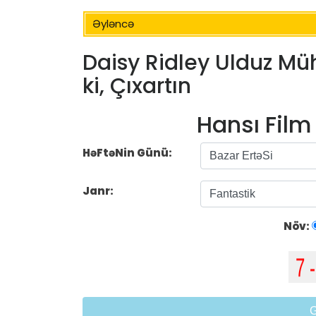
Əyləncə
Daisy Ridley Ulduz Mü
ki, Çıxartın
Hansı Fil
HəFtəNin Günü:
Janr:
Növ: