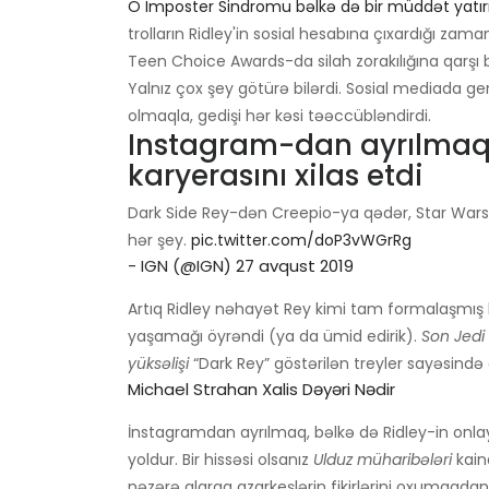
O Imposter Sindromu bəlkə də bir müddət yatırı
trolların Ridley'in sosial hesabına çıxardığı za
Teen Choice Awards-da silah zorakılığına qarşı b
Yalnız çox şey götürə bilərdi. Sosial mediada ger
olmaqla, gedişi hər kəsi təəccübləndirdi.
Instagram-dan ayrılmaq 
karyerasını xilas etdi
Dark Side Rey-dən Creepio-ya qədər, Star Wars
hər şey.
pic.twitter.com/doP3vWGrRg
- IGN (@IGN)
27 avqust 2019
Artıq Ridley nəhayət Rey kimi tam formalaşmış
yaşamağı öyrəndi (ya da ümid edirik).
Son Jedi
yüksəlişi
“Dark Rey” göstərilən treyler sayəsində
Michael Strahan Xalis Dəyəri Nədir
İnstagramdan ayrılmaq, bəlkə də Ridley-in onla
yoldur. Bir hissəsi olsanız
Ulduz müharibələri
kain
nəzərə alaraq azarkeşlərin fikirlərini oxumaqda