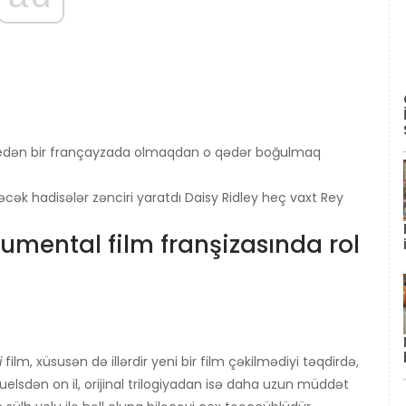
ss edən bir françayzada olmaqdan o qədər boğulmaq
ləcək hadisələr zənciri yaratdı Daisy Ridley heç vaxt Rey
umental film franşizasında rol
i
film, xüsusən də illərdir yeni bir film çəkilmədiyi təqdirdə,
uelsdən on il, orijinal trilogiyadan isə daha uzun müddət