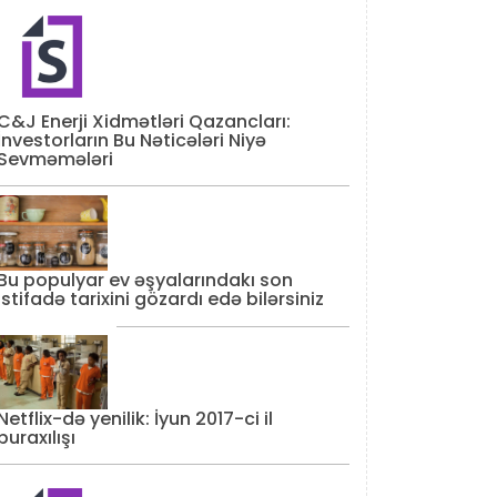
C&J Enerji Xidmətləri Qazancları:
İnvestorların Bu Nəticələri Niyə
Sevməmələri
Bu populyar ev əşyalarındakı son
istifadə tarixini gözardı edə bilərsiniz
Netflix-də yenilik: İyun 2017-ci il
buraxılışı