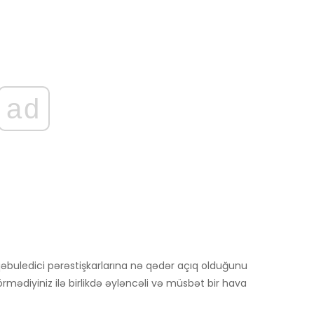
ad
qəbuledici pərəstişkarlarına nə qədər açıq olduğunu
ədiyiniz ilə birlikdə əyləncəli və müsbət bir hava