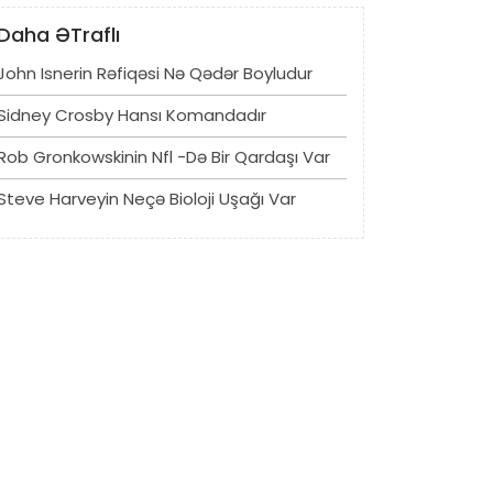
Daha ƏTraflı
John Isnerin Rəfiqəsi Nə Qədər Boyludur
Sidney Crosby Hansı Komandadır
Rob Gronkowskinin Nfl -də Bir Qardaşı Var
Steve Harveyin Neçə Bioloji Uşağı Var