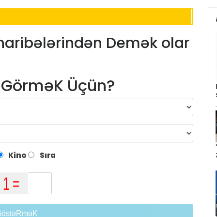
haribələrindən Demək olar
m GörməK Üçün?
Kino
Sıra
GöstəRməK