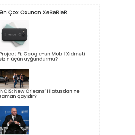
Ən Çox Oxunan XəBəRləR
Project Fi: Google-un Mobil Xidməti
sizin üçün uyğundurmu?
‘NCIS: New Orleans’ Hiatusdan nə
zaman qayıdır?