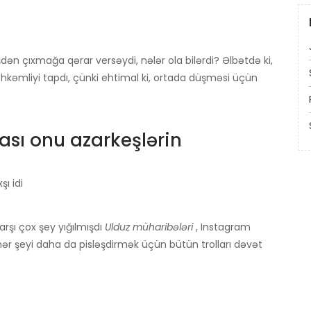
işdən çıxmağa qərar versəydi, nələr ola bilərdi? Əlbətdə ki,
möhkəmliyi tapdı, çünki ehtimal ki, ortada düşməsi üçün
sı onu azarkeşlərin
ı idi
arşı çox şey yığılmışdı
Ulduz müharibələri
, Instagram
ər şeyi daha da pisləşdirmək üçün bütün trolları dəvət