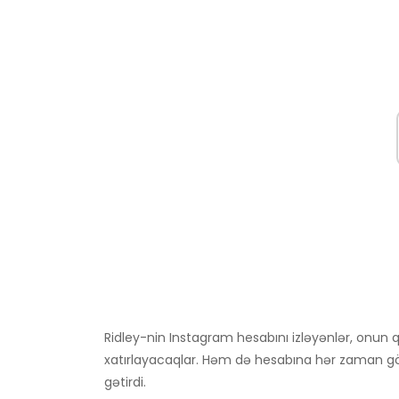
Ridley-nin Instagram hesabını izləyənlər, onun 
xatırlayacaqlar. Həm də hesabına hər zaman görm
gətirdi.