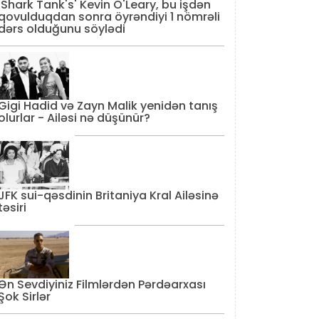
'Shark Tank's' Kevin O'Leary, bu işdən
qovulduqdan sonra öyrəndiyi 1 nömrəli
dərs olduğunu söylədi
Gigi Hadid və Zayn Malik yenidən tanış
olurlar - Ailəsi nə düşünür?
JFK sui-qəsdinin Britaniya Kral Ailəsinə
təsiri
Ən Sevdiyiniz Filmlərdən Pərdəarxası
Şok Sirlər