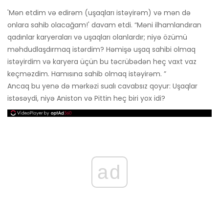
'Mən etdim və edirəm (uşaqları istəyirəm) və mən də
onlara sahib olacağam!' davam etdi. “Məni ilhamlandıran
qadınlar karyeraları və uşaqları olanlardır; niyə özümü
məhdudlaşdırmaq istərdim? Həmişə uşaq sahibi olmaq
istəyirdim və karyera üçün bu təcrübədən heç vaxt vaz
keçməzdim. Hamısına sahib olmaq istəyirəm. ”
Ancaq bu yenə də mərkəzi sualı cavabsız qoyur: Uşaqlar
istəsəydi, niyə Aniston və Pittin heç biri yox idi?
ad