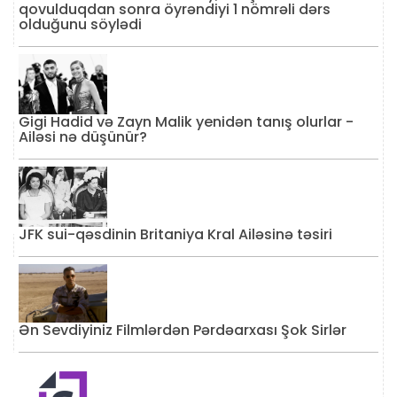
qovulduqdan sonra öyrəndiyi 1 nömrəli dərs
olduğunu söylədi
Gigi Hadid və Zayn Malik yenidən tanış olurlar -
Ailəsi nə düşünür?
JFK sui-qəsdinin Britaniya Kral Ailəsinə təsiri
Ən Sevdiyiniz Filmlərdən Pərdəarxası Şok Sirlər