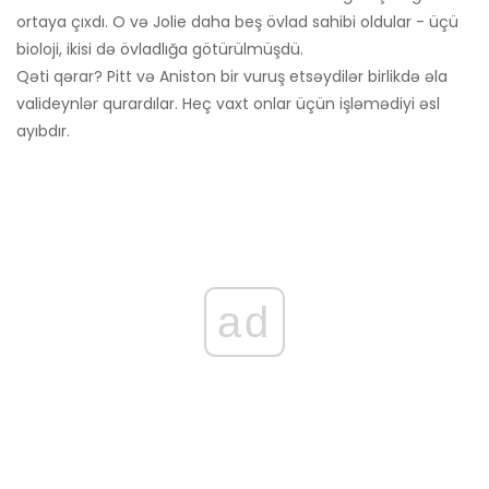
ortaya çıxdı. O və Jolie daha beş övlad sahibi oldular - üçü
bioloji, ikisi də övladlığa götürülmüşdü.
Qəti qərar? Pitt və Aniston bir vuruş etsəydilər birlikdə əla
valideynlər qurardılar. Heç vaxt onlar üçün işləmədiyi əsl
ayıbdır.
ad