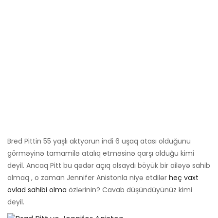
Bred Pittin 55 yaşlı aktyorun indi 6 uşaq atası olduğunu
görməyinə tamamilə atalıq etməsinə qarşı olduğu kimi
deyil. Ancaq Pitt bu qədər açıq olsaydı böyük bir ailəyə sahib
olmaq , o zaman Jennifer Anistonla niyə etdilər
heç vaxt
övlad sahibi olma
özlərinin? Cavab düşündüyünüz kimi
deyil.