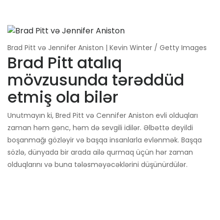
Brad Pitt və Jennifer Aniston | Kevin Winter / Getty Images
Brad Pitt atalıq
mövzusunda tərəddüd
etmiş ola bilər
Unutmayın ki, Bred Pitt və Cennifer Aniston evli olduqları
zaman həm gənc, həm də sevgili idilər. Əlbəttə deyildi
boşanmağı gözləyir və başqa insanlarla evlənmək. Başqa
sözlə, dünyada bir arada ailə qurmaq üçün hər zaman
olduqlarını və buna tələsməyəcəklərini düşünürdülər.