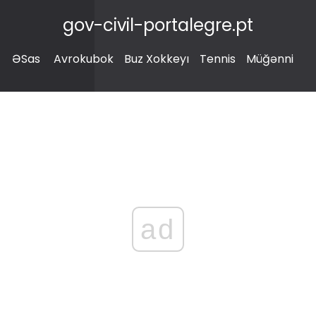
gov-civil-portalegre.pt
ƏSas
Avrokubok
Buz Xokkeyı
Tennis
Müğənni
ad