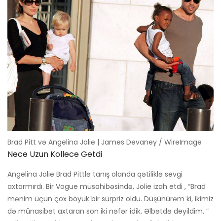
Brad Pitt və Angelina Jolie | James Devaney / WireImage
Nece Uzun Kollece Getdi
Angelina Jolie Brad Pittlə tanış olanda qətiliklə sevgi
axtarmırdı. Bir Vogue müsahibəsində, Jolie izah etdi , “Brad
mənim üçün çox böyük bir sürpriz oldu. Düşünürəm ki, ikimiz
də münasibət axtaran son iki nəfər idik. Əlbətdə deyildim. ”