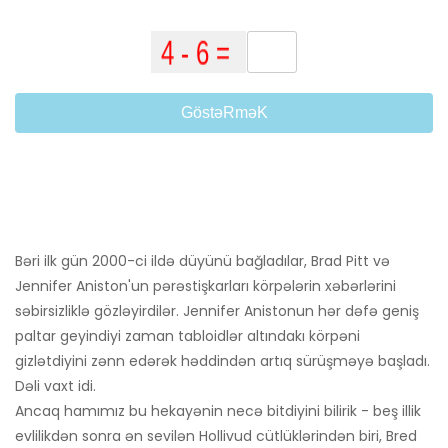
GöstəRməK
Bəri ilk gün 2000-ci ildə düyünü bağladılar, Brad Pitt və
Jennifer Aniston'un pərəstişkarları körpələrin xəbərlərini
səbirsizliklə gözləyirdilər. Jennifer Anistonun hər dəfə geniş
paltar geyindiyi zaman tabloidlər altındakı körpəni
gizlətdiyini zənn edərək həddindən artıq sürüşməyə başladı.
Dəli vaxt idi.
Ancaq hamımız bu hekayənin necə bitdiyini bilirik - beş illik
evlilikdən sonra ən sevilən Hollivud cütlüklərindən biri, Bred