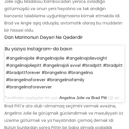
Jolie oğlu Maddoxu Kambocadan yenicə övladlığa
götürmüşdü və onun yeni həyatına və tək analığın
bənzərsiz tələblərinə uyğunlaşmasına kömək etməkdə idi.
Brad və Angie aşiq olduqda, avtomatik olaraq bu müddətin
bir hissəsi oldu.
Dan Marinonun Dəyəri Nə Qədərdir
Bu yazıya Instagram-da baxın
#angelinajolie #angelinajolie #angelinajolievoight
#angelinajoliepitt #angelinajoli əvvəl #bradpitt #bradpitt
#bradpittforever #brangelina #brangelina
#brangelinaforever #brangelinafamily
#brangelinaforeverver
Tərəfindən paylaşılan bir yazı
Angelina Jolie və Brad Pitt
(@ angelina.joliebradpittofficial) 24 İyul 2019 tarixində, saat 1: 09'da PDT
Brad Pitt'e ata olub-olmamaq seçimini vermək əvəzinə,
Angelina Jolie ilə görüşmək gücləndirmək və məsuliyyəti öz
üzərinə götürmək və ya həyatından çıxmaq demək idi.
Bütün bunlardan sonra Pittin bir baba olmağı xoşladığı