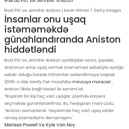
Brad Pitt və Jennifer Aniston | Kevin Winter / Getty Images
İnsanlar onu uşaq
istəməməkdə
günahlandıranda Aniston
hiddətləndi
Brad Pitt və Jennifer Aniston ayrıldıqdan sonra, şayiələr,
Anistonun ərinə uşaq vermək istəməməsi səbəbiylə ayrılığa
səbəb olduğu barədə ittihamları səsləndirməyə başladı.
2006-cı ildə
Vanity Fair
müsahibə
mövzuya müraciət
,
Aniston fikirlə bağlı hissləri ilə səmimi idi.
“Boşanan bir kişi heç vaxt uşaqlar üzərində karyera
seçməkdə günahlandırılmaz. Bu, həqiqətən məni üzdü,
”Aniston dumanlandı. 'Həyatımda heç vaxt uşaq sahibi
olmaq istəmədiyimi deməmişəm.'
Marissa Powell Və Kyle Van Noy