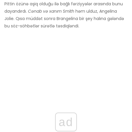
Pittin özünə aşiq olduğu ilə bağlı fərziyyələr arasında bunu
dayandırdı.
Cənab və xanım Smith
həm ulduz, Angelina
Jolie. Qısa müddət sonra Brangelina bir şey halına gələndə
bu söz-söhbətlər sürətlə təsdiqləndi.
ad