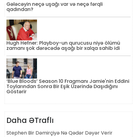
Gələcəyin neçə uşağı var və neçə fərqli
qadından?
Hugh Hefner: Playboy-un qurucusu niyə ölümü
zamanı şok dərəcədə aşağı bir xalqa sahib idi
‘Blue Bloods’ Season 10 Fragmanı Jamie'nin Eddini
Toylarından Sonra Bir Eşik Üzərində Daşıdığını
Göstərir
Daha ƏTraflı
Stephen Bir Dəmirçiyə Nə Qədər Dəyər Verir