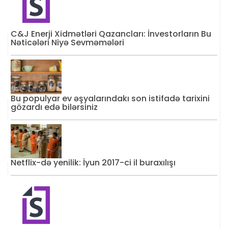
C&J Enerji Xidmətləri Qazancları: İnvestorların Bu
Nəticələri Niyə Sevməmələri
Bu populyar ev əşyalarındakı son istifadə tarixini
gözardı edə bilərsiniz
Netflix-də yenilik: İyun 2017-ci il buraxılışı