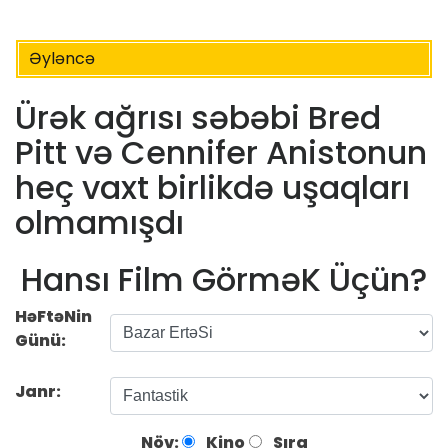
Əyləncə
Ürək ağrısı səbəbi Bred
Pitt və Cennifer Anistonun
heç vaxt birlikdə uşaqları
olmamışdı
Hansı Film GörməK Üçün?
HəFtəNin
Günü:
Janr:
Növ:
Kino
Sıra