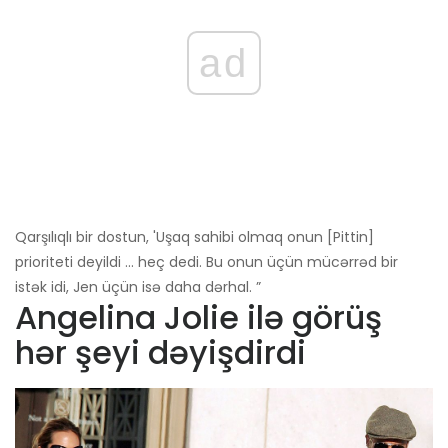
ad
Qarşılıqlı bir dostun, 'Uşaq sahibi olmaq onun [Pittin]
prioriteti deyildi ... heç dedi. Bu onun üçün mücərrəd bir
istək idi, Jen üçün isə daha dərhal. ”
Angelina Jolie ilə görüş
hər şeyi dəyişdirdi