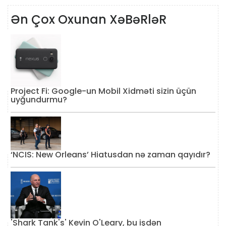
Ən Çox Oxunan XəBəRləR
Project Fi: Google-un Mobil Xidməti sizin üçün
uyğundurmu?
‘NCIS: New Orleans’ Hiatusdan nə zaman qayıdır?
'Shark Tank's' Kevin O'Leary, bu işdən