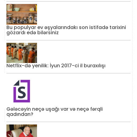
Bu populyar ev əşyalarındakı son istifadə tarixini
gözardı edə bilərsiniz
Netflix-də yenilik: İyun 2017-ci il buraxılışı
Gələcəyin neçə uşağı var və neçə fərqli
qadından?