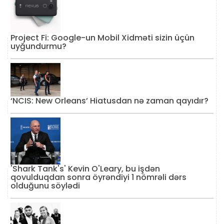
Project Fi: Google-un Mobil Xidməti sizin üçün
uyğundurmu?
‘NCIS: New Orleans’ Hiatusdan nə zaman qayıdır?
'Shark Tank's' Kevin O'Leary, bu işdən
qovulduqdan sonra öyrəndiyi 1 nömrəli dərs
olduğunu söylədi