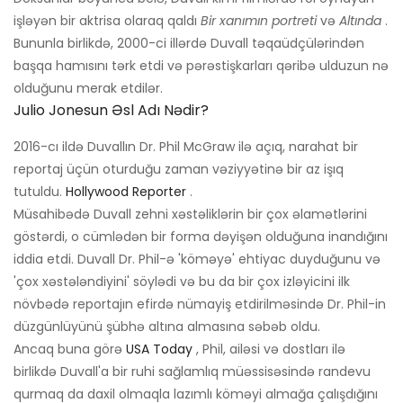
işləyən bir aktrisa olaraq qaldı
Bir xanımın portreti
və
Altında
.
Bununla birlikdə, 2000-ci illərdə Duvall təqaüdçülərindən
başqa hamısını tərk etdi və pərəstişkarları qəribə ulduzun nə
olduğunu merak etdilər.
Julio Jonesun Əsl Adı Nədir?
2016-cı ildə Duvallın Dr. Phil McGraw ilə açıq, narahat bir
reportaj üçün oturduğu zaman vəziyyətinə bir az işıq
tutuldu.
Hollywood Reporter
.
Müsahibədə Duvall zehni xəstəliklərin bir çox əlamətlərini
göstərdi, o cümlədən bir forma dəyişən olduğuna inandığını
iddia etdi. Duvall Dr. Phil-ə 'köməyə' ehtiyac duyduğunu və
'çox xəstələndiyini' söylədi və bu da bir çox izləyicini ilk
növbədə reportajın efirdə nümayiş etdirilməsində Dr. Phil-in
düzgünlüyünü şübhə altına almasına səbəb oldu.
Ancaq buna görə
USA Today
, Phil, ailəsi və dostları ilə
birlikdə Duvall'a bir ruhi sağlamlıq müəssisəsində randevu
qurmaq da daxil olmaqla lazımlı köməyi almağa çalışdığını