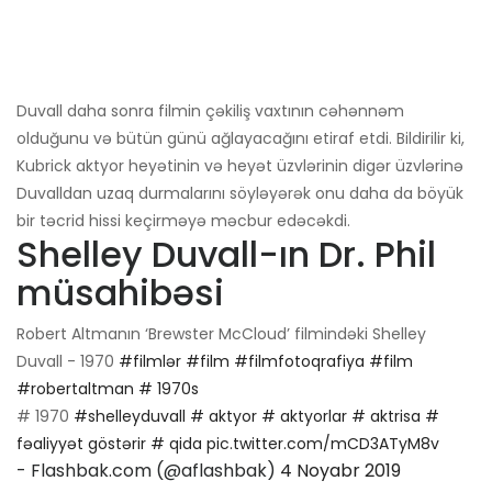
Duvall daha sonra filmin çəkiliş vaxtının cəhənnəm
olduğunu və bütün günü ağlayacağını etiraf etdi. Bildirilir ki,
Kubrick aktyor heyətinin və heyət üzvlərinin digər üzvlərinə
Duvalldan uzaq durmalarını söyləyərək onu daha da böyük
bir təcrid hissi keçirməyə məcbur edəcəkdi.
Shelley Duvall-ın Dr. Phil
müsahibəsi
Robert Altmanın ‘Brewster McCloud’ filmindəki Shelley
Duvall - 1970
#filmlər
#film
#filmfotoqrafiya
#film
#robertaltman
# 1970s
# 1970
#shelleyduvall
# aktyor
# aktyorlar
# aktrisa
#
fəaliyyət göstərir
# qida
pic.twitter.com/mCD3ATyM8v
- Flashbak.com (@aflashbak)
4 Noyabr 2019