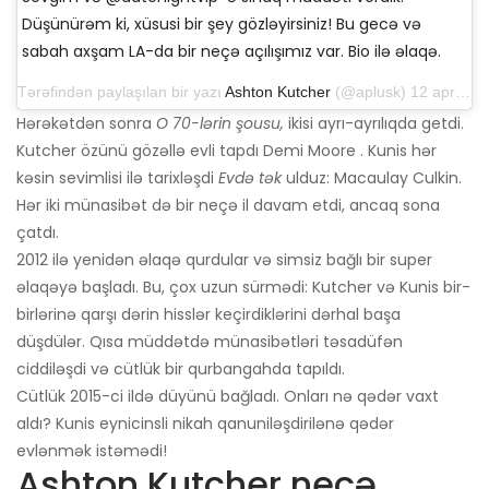
Düşünürəm ki, xüsusi bir şey gözləyirsiniz! Bu gecə və
sabah axşam LA-da bir neçə açılışımız var. Bio ilə əlaqə.
Tərəfindən paylaşılan bir yazı
Ashton Kutcher
(@aplusk) 12 aprel 2019-cu il, saat 14: 50-də PDT
Hərəkətdən sonra
O 70-lərin şousu,
ikisi ayrı-ayrılıqda getdi.
Kutcher özünü gözəllə evli tapdı Demi Moore . Kunis hər
kəsin sevimlisi ilə tarixləşdi
Evdə tək
ulduz: Macaulay Culkin.
Hər iki münasibət də bir neçə il davam etdi, ancaq sona
çatdı.
2012 ilə yenidən əlaqə qurdular və simsiz bağlı bir super
əlaqəyə başladı. Bu, çox uzun sürmədi: Kutcher və Kunis bir-
birlərinə qarşı dərin hisslər keçirdiklərini dərhal başa
düşdülər. Qısa müddətdə münasibətləri təsadüfən
ciddiləşdi və cütlük bir qurbangahda tapıldı.
Cütlük 2015-ci ildə düyünü bağladı. Onları nə qədər vaxt
aldı? Kunis eynicinsli nikah qanuniləşdirilənə qədər
evlənmək istəmədi!
Ashton Kutcher neçə