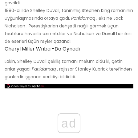
çevrildi.
1980-ci ildə Shelley Duvall, tanınmış Stephen King romanının
uyğunlaşmasında ortaya çıxdı,
Parıldamaq
, əksinə Jack
Nicholson . Pərəstişkarları dəhşətli nağılı görmək üçün
teatrlara həvəslə axın etdilər və Nicholson və Duvall hər ikisi
də əsərləri üçün rəylər qazandı.
Cheryl Miller Wnba -da Oynadı
Lakin, Shelley Duvall çəkiliş zamanı məlum oldu ki, çətin
anlar yaşadı
Parıldamaq
, rejissor Stanley Kubrick tərəfindən
günlərdir işgəncə verildiyi bildirildi.
ad