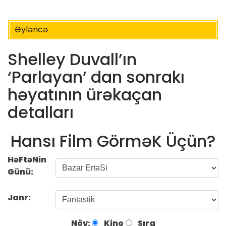
Əyləncə
Shelley Duvall’ın
‘Parlayan’ dan sonrakı
həyatının ürəkaçan
detalları
Hansı Film GörməK Üçün?
HəFtəNin
Günü:
Janr:
Növ:
Kino
Sıra