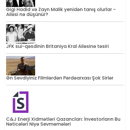
Gigi Hadid və Zayn Malik yenidən tanış olurlar -
Ailəsi nə düşünür?
JFK sui-qəsdinin Britaniya Kral Ailəsinə təsiri
Ən Sevdiyiniz Filmlərdən Pərdəarxası Şok Sirlər
C&J Enerji Xidmətləri Qazancları: İnvestorların Bu
Nəticələri Niyə Sevməmələri