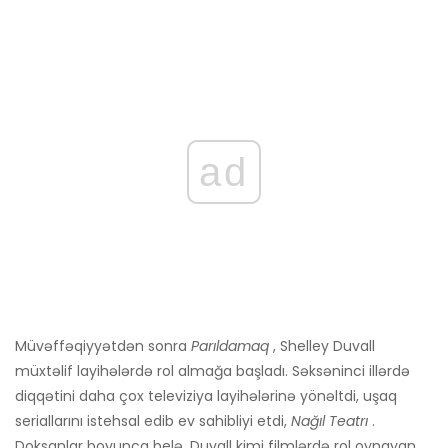
ad
Müvəffəqiyyətdən sonra
Parıldamaq
, Shelley Duvall
müxtəlif layihələrdə rol almağa başladı. Səksəninci illərdə
diqqətini daha çox televiziya layihələrinə yönəltdi, uşaq
seriallarını istehsal edib ev sahibliyi etdi,
Nağıl Teatrı
.
Doksanlar boyunca belə, Duvall kimi filmlərdə rol oynayan