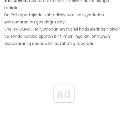
xalis dəyəri
, hələ də təxminən 2 milyon dollar olduğu
bildirilir.
Dr. Phil reportajında ​​izah edildiyi kimi vəziyyətlərinə
əsaslanaraq bu çox doğru deyil.
Shelley Duvall, Hollywoodun ən faciəli hadisələrindən biridir
və sonda xaraba aparan bir filmdir. İnşallah, ömrünün
alacakaranlıq illərində bir az rahatlıq tapa bilir.
ad