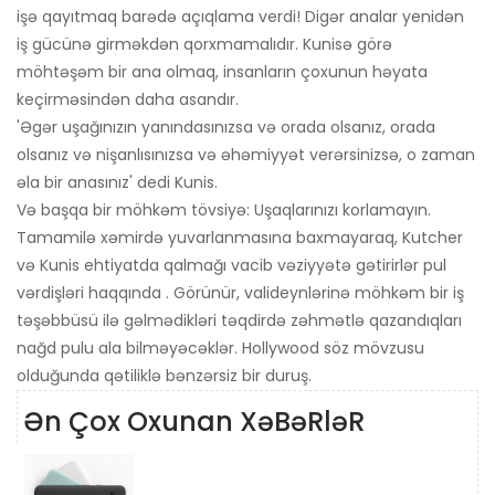
işə qayıtmaq barədə açıqlama verdi! Digər analar yenidən
iş gücünə girməkdən qorxmamalıdır. Kunisə görə
möhtəşəm bir ana olmaq, insanların çoxunun həyata
keçirməsindən daha asandır.
'Əgər uşağınızın yanındasınızsa və orada olsanız, orada
olsanız və nişanlısınızsa və əhəmiyyət verərsinizsə, o zaman
əla bir anasınız' dedi Kunis.
Və başqa bir möhkəm tövsiyə: Uşaqlarınızı korlamayın.
Tamamilə xəmirdə yuvarlanmasına baxmayaraq, Kutcher
və Kunis ehtiyatda qalmağı vacib vəziyyətə gətirirlər pul
vərdişləri haqqında . Görünür, valideynlərinə möhkəm bir iş
təşəbbüsü ilə gəlmədikləri təqdirdə zəhmətlə qazandıqları
nağd pulu ala bilməyəcəklər. Hollywood söz mövzusu
olduğunda qətiliklə bənzərsiz bir duruş.
Ən Çox Oxunan XəBəRləR