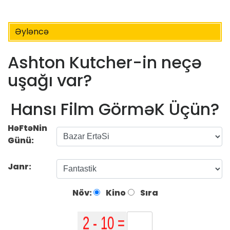
Əyləncə
Ashton Kutcher-in neçə
uşağı var?
Hansı Film GörməK Üçün?
HəFtəNin
Günü:
Janr:
Növ:
Kino
Sıra