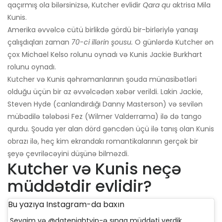
qaçırmış ola bilərsinizsə, Kutcher evlidir
Qara qu
aktrisa Mila
Kunis.
Amerika əvvəlcə cütü birlikdə gördü bir-birləriylə yanaşı
çalışdıqları zaman
70-ci illərin şousu.
O günlərdə Kutcher ən
çox Michael Kelso rolunu oynadı və Kunis Jackie Burkhart
rolunu oynadı.
Kutcher və Kunis qəhrəmanlarının şouda münasibətləri
olduğu üçün bir az əvvəlcədən xəbər verildi. Lakin Jackie,
Steven Hyde (canlandırdığı Danny Masterson) və sevilən
mübadilə tələbəsi Fez (Wilmer Valderrama) ilə də tango
qurdu. Şouda yer alan dörd gəncdən üçü ilə tanış olan Kunis
obrazı ilə, heç kim ekrandakı romantikalarının gerçək bir
şeyə çevriləcəyini düşünə bilməzdi.
Kutcher və Kunis neçə
müddətdir evlidir?
Bu yazıya Instagram-da baxın
Sevgim və @datenightvip-ə sınaq müddəti verdik.