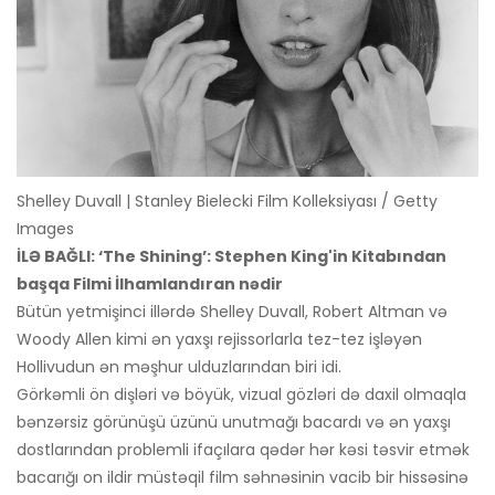
Shelley Duvall | Stanley Bielecki Film Kolleksiyası / Getty
Images
İLƏ BAĞLI: ‘The Shining’: Stephen King'in Kitabından
başqa Filmi İlhamlandıran nədir
Bütün yetmişinci illərdə Shelley Duvall, Robert Altman və
Woody Allen kimi ən yaxşı rejissorlarla tez-tez işləyən
Hollivudun ən məşhur ulduzlarından biri idi.
Görkəmli ön dişləri və böyük, vizual gözləri də daxil olmaqla
bənzərsiz görünüşü üzünü unutmağı bacardı və ən yaxşı
dostlarından problemli ifaçılara qədər hər kəsi təsvir etmək
bacarığı on ildir müstəqil film səhnəsinin vacib bir hissəsinə