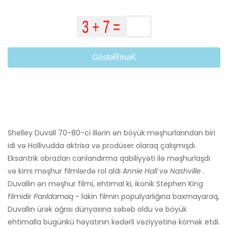
GöstəRməK
Shelley Duvall 70-80-ci illərin ən böyük məşhurlarından biri
idi və Hollivudda aktrisa və prodüser olaraq çalışmışdı.
Eksantrik obrazları canlandırma qabiliyyəti ilə məşhurlaşdı
və kimi məşhur filmlərdə rol aldı
Annie Hall
və
Nashville
.
Duvallın ən məşhur filmi, ehtimal ki, ikonik Stephen King
filmidir
Parıldamaq
- lakin filmin populyarlığına baxmayaraq,
Duvallın ürək ağrısı dünyasına səbəb oldu və böyük
ehtimalla bugünkü həyatının kədərli vəziyyətinə kömək etdi.