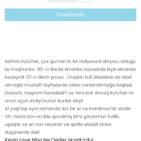
GöstəRməK
Ashton Kutcher, çox güman ki, bir Hollywood aktyoru olduğu
ilə məşhurdur. 90-cı illərdə Amerika sayəsində kiçik ekranları
bəzəyirdi
70-ci illərin şousu
. Oradan kült klassikası da daxil
olmaqla müxtəlif layihələrdə rolları canlandırmağa başladı
Dostum, maşınım haradadır?
və
Yeni evli.
Ancaq Kutcher-in
onun üçün etdiyi bütün bunlar deyil.
41 yaşlı kişi eyni zamanda dot bir ər və inanılmaz bir atadır.
Oh, hətta son on ildə qocalmış kimi görünmür! Evlilik,
uşaqlar və ən son xəyanət və qətllə əlaqəli stresi
düşünəndə dəli!
Kevin Love Nba Nə Qədər Hündürdür