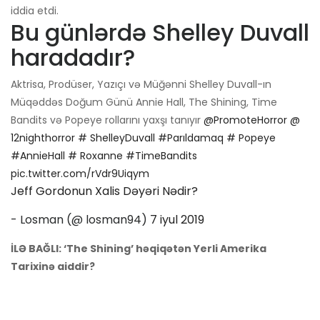
iddia etdi.
Bu günlərdə Shelley Duvall
haradadır?
Aktrisa, Prodüser, Yazıçı və Müğənni Shelley Duvall-ın
Müqəddəs Doğum Günü Annie Hall, The Shining, Time
Bandits və Popeye rollarını yaxşı tanıyır
@PromoteHorror
@
12nighthorror
# ShelleyDuvall
#Parıldamaq
# Popeye
#AnnieHall
# Roxanne
#TimeBandits
pic.twitter.com/rVdr9Uiqym
Jeff Gordonun Xalis Dəyəri Nədir?
- Losman (@ losman94)
7 iyul 2019
İLƏ BAĞLI: ‘The Shining’ həqiqətən Yerli Amerika
Tarixinə aiddir?