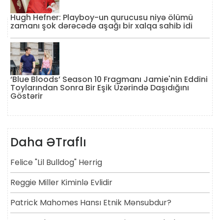
Hugh Hefner: Playboy-un qurucusu niyə ölümü
zamanı şok dərəcədə aşağı bir xalqa sahib idi
‘Blue Bloods’ Season 10 Fragmanı Jamie'nin Eddini
Toylarından Sonra Bir Eşik Üzərində Daşıdığını
Göstərir
Daha ƏTraflı
Felice "lil Bulldog" Herrig
Reggie Miller Kiminlə Evlidir
Patrick Mahomes Hansı Etnik Mənsubdur?