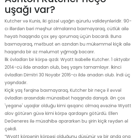
uşağı var?
Kutcher və Kunis, iki gözəl uşağın qürurlu valideynləridir. 90-
cı illərdən bəri məşhur olmalarına baxmayaraq, cütlük ailə
həyatı haqqında çox şey qorumaq üçün bacardı. Buna
baxmayaraq, mətbuat ən azından bu mükəmməl kiçik ailə
haqqında bir az məlumat yığmağı bacarır.
İlk övladları bir körpə qızdı: Wyatt Isabelle Kutcher. 1 oktyabr
2014-cü ildə anadan olub, beş yaşını tamamlayır. İkinci
övladları Dimitri 30 Noyabr 2016-cı ildə anadan olub. İndi üç
yaşındadır.
Kiçik yaş fərqinə baxmayaraq, Kutcher bir neçə il əvvəl
övladları arasındakı münasibət haqqında danışdı. Ən çox
'yeganə' uşaqlar olduğu kimi qısqanc olmaq əvəzinə Wyatt
alov götürən güvə kimi körpə qardaşını götürdü. Ellen
DeGeneres ilə müsahibə apararkən bu şirin kiçik rəydən əl
çəkdi.
“Wyatt körpənin körpəsi olduğunu düşünür və bir anda ona