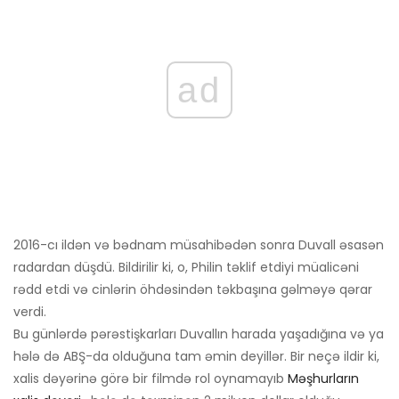
ad
2016-cı ildən və bədnam müsahibədən sonra Duvall əsasən
radardan düşdü. Bildirilir ki, o, Philin təklif etdiyi müalicəni
rədd etdi və cinlərin öhdəsindən təkbaşına gəlməyə qərar
verdi.
Bu günlərdə pərəstişkarları Duvallın harada yaşadığına və ya
hələ də ABŞ-da olduğuna tam əmin deyillər. Bir neçə ildir ki,
xalis dəyərinə görə bir filmdə rol oynamayıb
Məşhurların