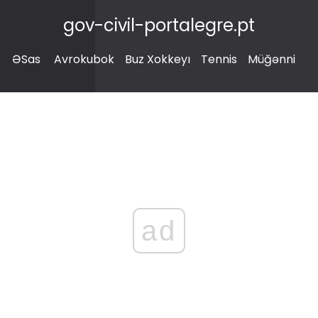
gov-civil-portalegre.pt
ƏSas
Avrokubok
Buz Xokkeyı
Tennis
Müğənni
ad