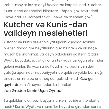
izah etməyim lazım deyil
həqiqətən
körpəsi ”dedi
Kutcher
.
“Bunu necə edəcəyimi bilmirəm. Körpəni çox sevir ”dedi.
Əlavə etdi: 'Bu körpəni sevir - bəlkə də məndən çox.'
Kutcher və Kunis-dən
valideyn məsləhətləri
Kutcher və Kunis ailələrinin yazılışlarını aşağıda saxlaya
bilərlər, ancaq ailə həyatlarına qısa bir baxış və bir neçə
müsahibə, inanılmaz valideyn olduqlarını göstərir. Qızları
Wyatt böyüdükcə, cütlük onun tək yatması üçün əllərindən
gələni edirlər. Bu yaxınlarda Kutcher körpəsini yenidən
yatağa aparmaq məcburiyyətində qaldı və yolda barmağını
sındırdı, amma bu onu heç cür çəkindirmədi.
Özü geri
qaytardı,
Kunis'i heyran edən bir hərəkət!
Jon Gruden Kimin Üçün Oynadı
Bu qəbildən olan bəzi başqa möhkəm valideyn hərəkətləri
nədir? Kunis, Wyatt və münsiflər heyətinə girəndən sonra