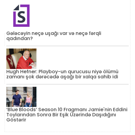
Gələcəyin neçə uşağı var və neçə fərqli
qadından?
Hugh Hefner: Playboy-un qurucusu niyə ölümü
zamanı şok dərəcədə aşağı bir xalqa sahib idi
‘Blue Bloods’ Season 10 Fragmanı Jamie'nin Eddini
Toylarından Sonra Bir Eşik Üzərində Daşıdığını
Göstərir