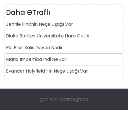
Daha ƏTraflı
Jennie Finchin Neçə Uşağı Var
Blake Bortles Universitetə ​​hara Getdi
Ric Flair Xalis Dəyəri Nədir
Mario Impemba Indi Ne Edir
Evander Holyfield -in Neçə Uşağı Var
gov-civil-portalegre.pt