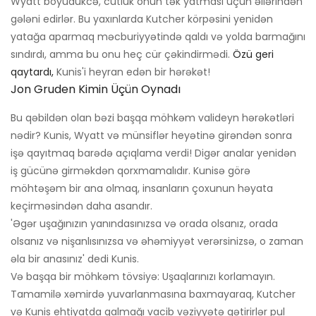
Wyatt böyüdükcə, cütlük onun tək yatması üçün əllərindən
gələni edirlər. Bu yaxınlarda Kutcher körpəsini yenidən
yatağa aparmaq məcburiyyətində qaldı və yolda barmağını
sındırdı, amma bu onu heç cür çəkindirmədi.
Özü geri
qaytardı,
Kunis'i heyran edən bir hərəkət!
Jon Gruden Kimin Üçün Oynadı
Bu qəbildən olan bəzi başqa möhkəm valideyn hərəkətləri
nədir? Kunis, Wyatt və münsiflər heyətinə girəndən sonra
işə qayıtmaq barədə açıqlama verdi! Digər analar yenidən
iş gücünə girməkdən qorxmamalıdır. Kunisə görə
möhtəşəm bir ana olmaq, insanların çoxunun həyata
keçirməsindən daha asandır.
'Əgər uşağınızın yanındasınızsa və orada olsanız, orada
olsanız və nişanlısınızsa və əhəmiyyət verərsinizsə, o zaman
əla bir anasınız' dedi Kunis.
Və başqa bir möhkəm tövsiyə: Uşaqlarınızı korlamayın.
Tamamilə xəmirdə yuvarlanmasına baxmayaraq, Kutcher
və Kunis ehtiyatda qalmağı vacib vəziyyətə gətirirlər pul