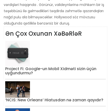
vərdişləri haqqında . Görünür, valideynlərinə möhkəm bir iş
təşəbbüsü ilə gəlmədikləri təqdirdə zəhmətlə qazandıqları
nağd pulu ala bilməyəcəklər. Hollywood söz mövzusu
olduğunda qətiliklə bənzərsiz bir duruş.
Ən Çox Oxunan XəBəRləR
Project Fi: Google-un Mobil Xidməti sizin üçün
uyğundurmu?
‘NCIS: New Orleans’ Hiatusdan nə zaman qayıdır?