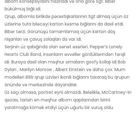
albom konsepsiyasını hazırladı və ona görə Sgt. Bibər
bükülmüş bığlı idi.
Qrup, albomla birlikdə pərəstişkarlarının Sgt almaq üçün öz
üzlərinə tuta biləcəyi karton kəsmə bığlarını da daxil etdi.
Bibər tərzi. Görünüşü tamamlamaq üçün karton döş
nişanları və çavuş zolaqları da var idi.
Serjinin üz qabığında olan sənət əsərləri. Pepper’s Lonely
Hearts Club Band, insanların əvvəllər gördüklərindən fərqli
idi. Buraya daxil olan məşhur simaların goofy kollajı idi Bob
Dylan , Marilyn Monroe , Albert Einstein və daha çox. Mum
modelləri
Bitlz
qrup üzvləri ikonik bığlarını taxaraq bu qrupun
önündə və mərkəzində dayandılar.
Üz saçı olmasa, portret eyni olmazdı. Beləliklə, McCartney-in
qəzası, tarixin ən məşhur albom qapılarından birini
yaratmağa kömək etdiyi üçün uğurlu bir vuruş oldu.