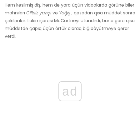
Həm kəsilmiş diş, həm də yara üçün videolarda görünə bilər
mahnıları
Ciltsiz yazıçı
və
Yağış
, qəzadan qısa müddət sonra
çəkilənlər. Lakin işarəsi McCartneyi utandırdı, buna görə qısa
müddətdə çapıq üçün örtük olaraq bığ böyütməyə qərar
verdi.
ad