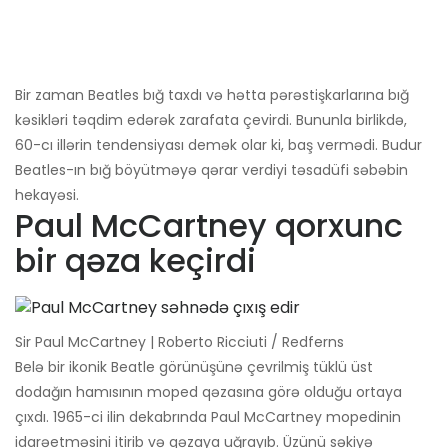
Bir zaman Beatles bığ taxdı və hətta pərəstişkarlarına bığ
kəsikləri təqdim edərək zarafata çevirdi. Bununla birlikdə,
60-cı illərin tendensiyası demək olar ki, baş vermədi. Budur
Beatles-ın bığ böyütməyə qərar verdiyi təsadüfi səbəbin
hekayəsi.
Paul McCartney qorxunc
bir qəza keçirdi
Sir Paul McCartney | Roberto Ricciuti / Redferns
Belə bir ikonik Beatle görünüşünə çevrilmiş tüklü üst
dodağın hamısının moped qəzasına görə olduğu ortaya
çıxdı. 1965-ci ilin dekabrında Paul McCartney mopedinin
idarəetməsini itirib və qəzaya uğrayıb. Üzünü səkiyə