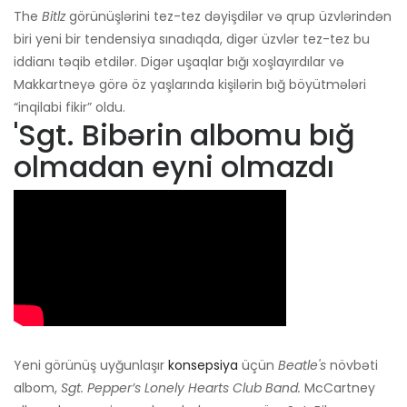
The
Bitlz
görünüşlərini tez-tez dəyişdilər və qrup üzvlərindən
biri yeni bir tendensiya sınadıqda, digər üzvlər tez-tez bu
iddianı təqib etdilər. Digər uşaqlar bığı xoşlayırdılar və
Makkartneyə görə öz yaşlarında kişilərin bığ böyütmələri
“inqilabi fikir” oldu.
'Sgt. Bibərin albomu bığ
olmadan eyni olmazdı
Yeni görünüş uyğunlaşır
konsepsiya
üçün
Beatle's
növbəti
albom,
Sgt. Pepper’s Lonely Hearts Club Band.
McCartney