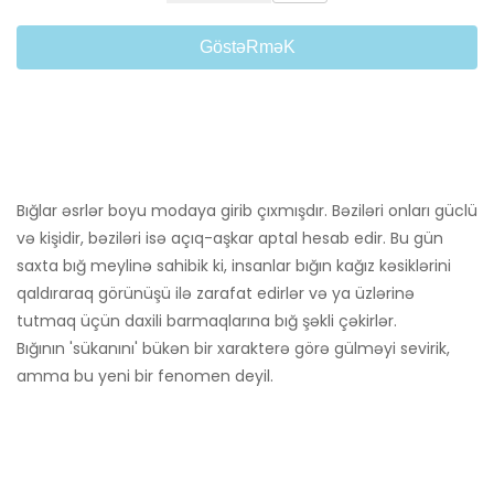
GöstəRməK
Bığlar əsrlər boyu modaya girib çıxmışdır. Bəziləri onları güclü
və kişidir, bəziləri isə açıq-aşkar aptal hesab edir. Bu gün
saxta bığ meylinə sahibik ki, insanlar bığın kağız kəsiklərini
qaldıraraq görünüşü ilə zarafat edirlər və ya üzlərinə
tutmaq üçün daxili barmaqlarına bığ şəkli çəkirlər.
Bığının 'sükanını' bükən bir xarakterə görə gülməyi sevirik,
amma bu yeni bir fenomen deyil.