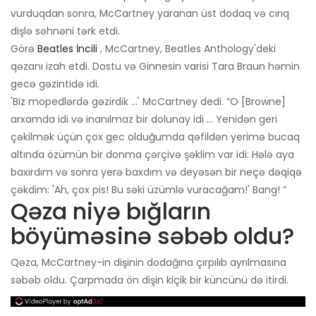
vurduqdan sonra, McCartney yaranan üst dodaq və cırıq
dişlə səhnəni tərk etdi.
Görə
Beatles İncili
, McCartney, Beatles Anthology'deki
qəzanı izah etdi. Dostu və Ginnesin varisi Tara Braun həmin
gecə gəzintidə idi.
'Biz mopedlərdə gəzirdik ...' McCartney dedi. “O [Browne]
arxamda idi və inanılmaz bir dolunay idi ... Yenidən geri
çəkilmək üçün çox gec olduğumda qəfildən yerimə bucaq
altında özümün bir donma çərçivə şəklim var idi: Hələ aya
baxırdım və sonra yerə baxdım və deyəsən bir neçə dəqiqə
çəkdim: 'Ah, çox pis! Bu səki üzümlə vuracağam!' Bang! ”
Qəza niyə bığların
böyüməsinə səbəb oldu?
Qəza, McCartney-in dişinin dodağına çırpılıb ayrılmasına
səbəb oldu. Çarpmada ön dişin kiçik bir küncünü də itirdi.