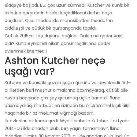
əlaqəyə başladı. Bu, çox uzun sürmədi: Kutcher və Kunis bir-
birlərinə qarşı dərin hisslər keçirdiklərini dərhal başa
düşdülər. Qısa müddətdə münasibətləri təsadüfən
ciddiləşdi və cütlük bir qurbangahda tapıldı.
Cütlük 2015-ci ildə düyünü bağladı. Onları nə qədər vaxt
aldı? Kunis eynicinsli nikah qanuniləşdirilənə qədər
evlənmək istəmədi!
Ashton Kutcher neçə
uşağı var?
Kutcher və Kunis, iki gözəl uşağın qürurlu valideynləridir. 90-
cı illərdən bəri məşhur olmalarına baxmayaraq, cütlük ailə
həyatı haqqında çox şey qorumaq üçün bacardı. Buna
baxmayaraq, mətbuat ən azından bu mükəmməl kiçik ailə
haqqında bir az məlumat yığmağı bacarır.
İlk övladları bir körpə qızdı: Wyatt Isabelle Kutcher. 1 oktyabr
2014-cü ildə anadan olub, beş yaşını tamamlayır. İkinci
övladları Dimitri 30 Noyabr 2016-cı ildə anadan olub. İndi üç