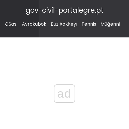
gov-civil-portalegre.pt
ƏSas
Avrokubok
Buz Xokkeyı
Tennis
Müğənni
ad