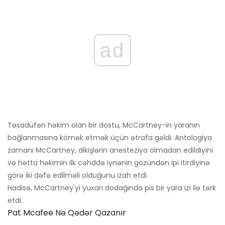
ad
Təsadüfən həkim olan bir dostu, McCartney-in yaranın
bağlanmasına kömək etmək üçün ətrafa gəldi. Antologiya
zamanı McCartney, dikişlərin anesteziya olmadan edildiyini
və hətta həkimin ilk cəhddə iynənin gözündən ipi itirdiyinə
görə iki dəfə edilməli olduğunu izah etdi.
Hadisə, McCartney'yi yuxarı dodağında pis bir yara izi ilə tərk
etdi.
Pat Mcafee Nə Qədər Qazanır