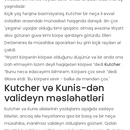
yaşındadır.
Kiçik yaş fərqinə baxmayaraq, Kutcher bir neçə il əvvəl
övladları arasındakı münasibət haqqında danışdı. Ən çox
'yeganə' uşaqlar olduğu kimi qısqanc olmaq əvəzinə Wyatt
alov götürən güvə kimi körpə qardaşını götürdü. Ellen
DeGeneres ilə müsahibə apararkən bu şirin kiçik rəydən əl
çəkdi.
“Wyatt körpənin körpəsi olduğunu düşünür və bir anda ona
izah etməyim lazım deyil
həqiqətən
körpəsi ”dedi
Kutcher
.
“Bunu necə edəcəyimi bilmirəm. Körpəni çox sevir ”dedi.
Əlavə etdi: 'Bu körpəni sevir - bəlkə də məndən çox.'
Kutcher və Kunis-dən
valideyn məsləhətləri
Kutcher və Kunis ailələrinin yazılışlarını aşağıda saxlaya
bilərlər, ancaq ailə həyatlarına qısa bir baxış və bir neçə
müsahibə, inanılmaz valideyn olduqlarını göstərir. Qızları