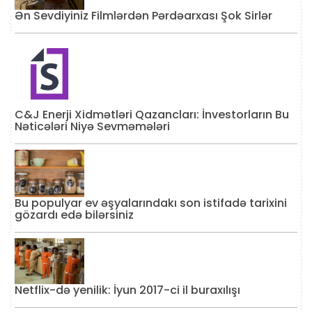
Ən Sevdiyiniz Filmlərdən Pərdəarxası Şok Sirlər
C&J Enerji Xidmətləri Qazancları: İnvestorların Bu
Nəticələri Niyə Sevməmələri
Bu populyar ev əşyalarındakı son istifadə tarixini
gözardı edə bilərsiniz
Netflix-də yenilik: İyun 2017-ci il buraxılışı