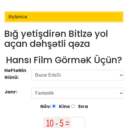
Əyləncə
Bığ yetişdirən Bitlzə yol
açan dəhşətli qəza
Hansı Film GörməK Üçün?
HəFtəNin
Günü:
Janr:
Növ:
Kino
Sıra