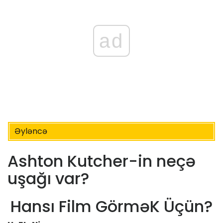
ad
Əyləncə
Ashton Kutcher-in neçə
uşağı var?
Hansı Film GörməK Üçün?