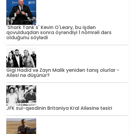
'Shark Tank's' Kevin O'Leary, bu işdən
qovulduqdan sonra öyrəndiyi 1 nömrəli dərs
olduğunu söylədi
Gigi Hadid və Zayn Malik yenidən tanış olurlar -
Ailəsi nə düşünür?
JFK sui-qəsdinin Britaniya Kral Ailəsinə təsiri