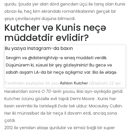
qurdu. Şouda yer alan dörd gəncdən üçü ilə tanış olan Kunis
obrazı ilə, heç kim ekrandakı romantikalarının gerçək bir
şeyə çevriləcəyini düşünə bilməzdi.
Kutcher və Kunis neçə
müddətdir evlidir?
Bu yazıya Instagram-da baxın
Sevgim və @datenightvip-ə sınaq müddəti verdik.
Düşünürəm ki, xüsusi bir şey gözləyirsiniz! Bu gecə və
sabah axşam LA-da bir neçə açılışımız var. Bio ilə əlaqə.
Tərəfindən paylaşılan bir yazı
Ashton Kutcher
(@aplusk) 12 aprel 2019-cu il, saat 14: 50-də PDT
Hərəkətdən sonra
O 70-lərin şousu,
ikisi ayrı-ayrılıqda getdi.
Kutcher özünü gözəllə evli tapdı Demi Moore . Kunis hər
kəsin sevimlisi ilə tarixləşdi
Evdə tək
ulduz: Macaulay Culkin.
Hər iki münasibət də bir neçə il davam etdi, ancaq sona
çatdı.
2012 ilə yenidən əlaqə qurdular və simsiz bağlı bir super