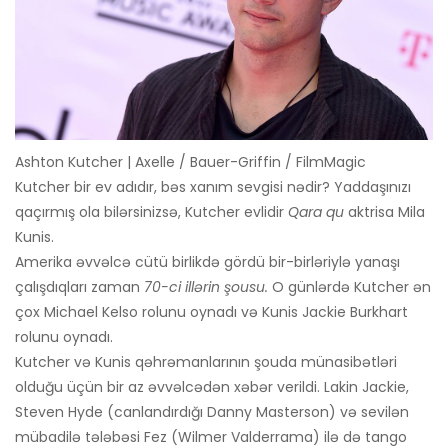
Ashton Kutcher | Axelle / Bauer-Griffin / FilmMagic
Kutcher bir ev adıdır, bəs xanım sevgisi nədir? Yaddaşınızı
qaçırmış ola bilərsinizsə, Kutcher evlidir
Qara qu
aktrisa Mila
Kunis.
Amerika əvvəlcə cütü birlikdə gördü bir-birləriylə yanaşı
çalışdıqları zaman
70-ci illərin şousu.
O günlərdə Kutcher ən
çox Michael Kelso rolunu oynadı və Kunis Jackie Burkhart
rolunu oynadı.
Kutcher və Kunis qəhrəmanlarının şouda münasibətləri
olduğu üçün bir az əvvəlcədən xəbər verildi. Lakin Jackie,
Steven Hyde (canlandırdığı Danny Masterson) və sevilən
mübadilə tələbəsi Fez (Wilmer Valderrama) ilə də tango