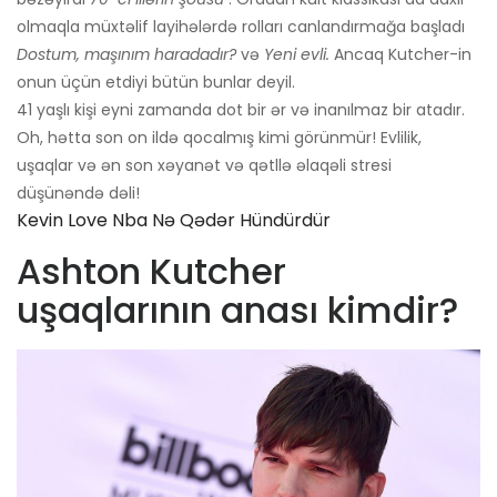
olmaqla müxtəlif layihələrdə rolları canlandırmağa başladı
Dostum, maşınım haradadır?
və
Yeni evli.
Ancaq Kutcher-in
onun üçün etdiyi bütün bunlar deyil.
41 yaşlı kişi eyni zamanda dot bir ər və inanılmaz bir atadır.
Oh, hətta son on ildə qocalmış kimi görünmür! Evlilik,
uşaqlar və ən son xəyanət və qətllə əlaqəli stresi
düşünəndə dəli!
Kevin Love Nba Nə Qədər Hündürdür
Ashton Kutcher
uşaqlarının anası kimdir?