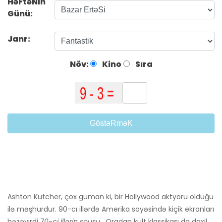
HəFtəNin
Günü:
Janr:
Növ:
Kino
Sıra
GöstəRməK
Ashton Kutcher, çox güman ki, bir Hollywood aktyoru olduğu
ilə məşhurdur. 90-cı illərdə Amerika sayəsində kiçik ekranları
bəzəyirdi
70-ci illərin şousu
. Oradan kült klassikası da daxil