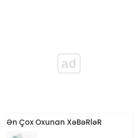
ad
Ən Çox Oxunan XəBəRləR