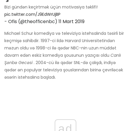
Bizi gündən keçirtmək üçün motivasiya təklifi!
pic.twitter.com/J9EdWrUjBP
- Ofis (@theofficenbc)
11 Mart 2019
Michael Schur komediya və televiziya istehsalında təsirli bir
keçmişə sahibdir. 1997-ci ildə Harvard Universitetindən
məzun oldu və 1998-ci ilə qədər NBC-nin uzun müddət
davam edən eskiz komediya şousunun yazıçısı oldu
Canlı
Şənbə Gecəsi
. 2004-cü ilə qədər SNL-də çalışdı, indiyə
qədər ən populyar televiziya şouslarından birinə çevriləcək
əsərin istehsalına başladı.
ad