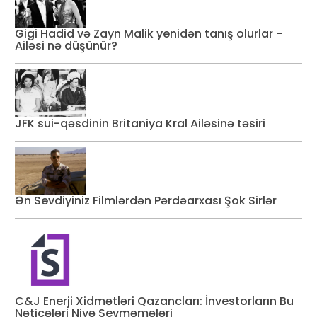
Gigi Hadid və Zayn Malik yenidən tanış olurlar -
Ailəsi nə düşünür?
JFK sui-qəsdinin Britaniya Kral Ailəsinə təsiri
Ən Sevdiyiniz Filmlərdən Pərdəarxası Şok Sirlər
C&J Enerji Xidmətləri Qazancları: İnvestorların Bu
Nəticələri Niyə Sevməmələri