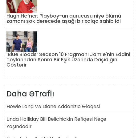
Hugh Hefner: Playboy-un qurucusu niyə ölümü
zamanı şok dərəcədə aşağı bir xalqa sahib idi
‘Blue Bloods’ Season 10 Fragmanı Jamie'nin Eddini
Toylarından Sonra Bir Eşik Üzərində Daşıdığını
Göstərir
Daha ƏTraflı
Howie Long Və Diane Addonizio Əlaqəsi
Linda Holliday Bill Belichickin Rəfiqəsi Neçə
Yaşındadır