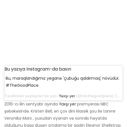
Bu yazıya Instagram-da baxın
Bu, maraqlandığımız yeganə 'çubuğu qaldırmaq' növüdür.
#TheGoodPlace
Tərəfindən paylaşılan bir yazı
Yaxşı yer
(@nbcthegoodplace) 19 Fevral 2019-cu il, saat 7: 30-da PST
2016-cı ilin sentyabr ayında
Yaxşı yer
premyerası NBC
şəbəkəsində. Kristen Bell, ən çox dini klassik şou ilə tanınır
Veronika Mars
, yuxudan oyanan və sonrakı həyatda
olduğunu başa düşən ortalama bir qadın Eleanor Shellstrop