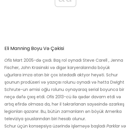
Eli Manning Boyu Və Çəkisi
Ofis
Mart 2005-də çıxdı. Baş rol oynadı Steve Carell , Jenna
Fischer, John Krasinski və digər karyeralarında böyük
uğurlara imza atan bir çox istedadlı aktyor heyəti. Schur
şounun prodüseri və yazıçısı rolunu oynadı və hətta Dwight
Schrute-un əmisi oğlu rolunu oynayaraq serial boyunca bir
neçə dəfə çıxış etdi.
Ofis
2013-cü ilə qədər davam etdi və
artıq efirdə olmasa da, hər il təkrarlanan sayəsində azarkeş
legionları qazanır. Bu, bütün zamanların ən böyük Amerika
televiziya şouslarından biri hesab olunur.
Schur üçün konsepsiya üzərində işləməyə başladı
Parklar və