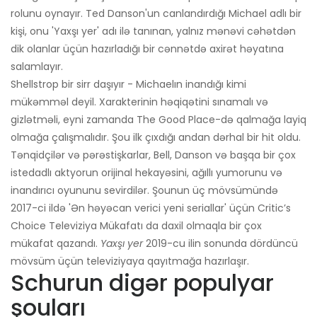
rolunu oynayır. Ted Danson'un canlandırdığı Michael adlı bir
kişi, onu 'Yaxşı yer' adı ilə tanınan, yalnız mənəvi cəhətdən
dik olanlar üçün hazırladığı bir cənnətdə axirət həyatına
salamlayır.
Shellstrop bir sirr daşıyır - Michaelın inandığı kimi
mükəmməl deyil. Xarakterinin həqiqətini sınamalı və
gizlətməli, eyni zamanda The Good Place-də qalmağa layiq
olmağa çalışmalıdır. Şou ilk çıxdığı andan dərhal bir hit oldu.
Tənqidçilər və pərəstişkarlar, Bell, Danson və başqa bir çox
istedadlı aktyorun orijinal hekayəsini, ağıllı yumorunu və
inandırıcı oyununu sevirdilər. Şounun üç mövsümündə
2017-ci ildə 'Ən həyəcan verici yeni seriallar' üçün Critic’s
Choice Televiziya Mükafatı da daxil olmaqla bir çox
mükafat qazandı.
Yaxşı yer
2019-cu ilin sonunda dördüncü
mövsüm üçün televiziyaya qayıtmağa hazırlaşır.
Schurun ​​digər populyar
şouları