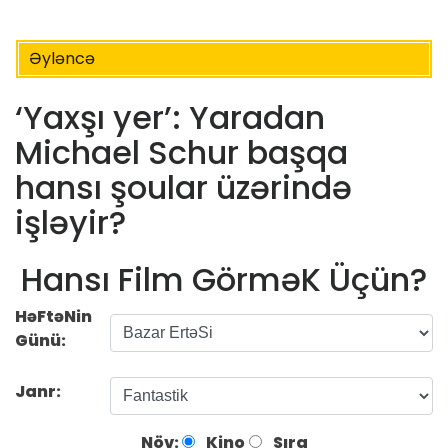
Əyləncə
‘Yaxşı yer’: Yaradan
Michael Schur başqa
hansı şoular üzərində
işləyir?
Hansı Film GörməK Üçün?
HəFtəNin
Günü:
Janr:
Növ:
Kino
Sıra