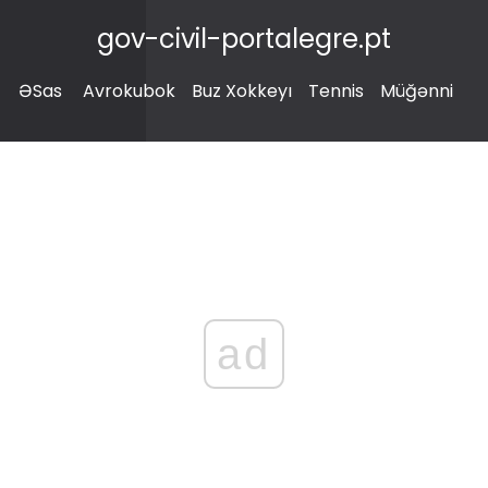
gov-civil-portalegre.pt
ƏSas
Avrokubok
Buz Xokkeyı
Tennis
Müğənni
ad