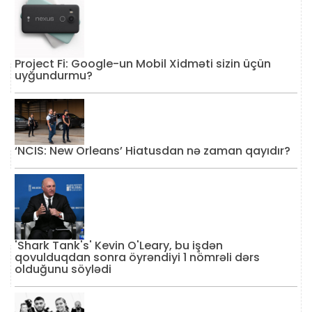
Project Fi: Google-un Mobil Xidməti sizin üçün
uyğundurmu?
‘NCIS: New Orleans’ Hiatusdan nə zaman qayıdır?
'Shark Tank's' Kevin O'Leary, bu işdən
qovulduqdan sonra öyrəndiyi 1 nömrəli dərs
olduğunu söylədi