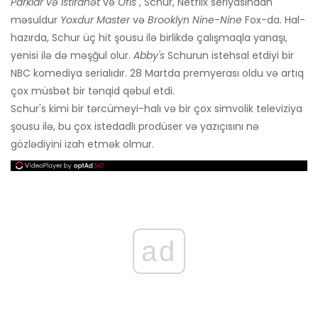
Parklar və İstirahət
və
Ofis
, Schur, Netflix seriyasından
məsuldur
Yoxdur Master
və
Brooklyn Nine-Nine
Fox-da. Hal-
hazırda, Schur üç hit şousu ilə birlikdə çalışmaqla yanaşı,
yenisi ilə də məşğul olur.
Abby's
Schurun ​​istehsal etdiyi bir
NBC komediya serialıdır. 28 Martda premyerası oldu və artıq
çox müsbət bir tənqid qəbul etdi.
Schur's kimi bir tərcümeyi-halı və bir çox simvolik televiziya
şousu ilə, bu çox istedadlı prodüser və yazıçısını nə
gözlədiyini izah etmək olmur.
ad