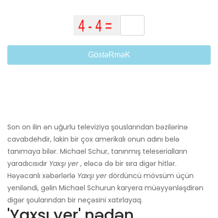
GöstəRməK
Son on ilin ən uğurlu televiziya şouslarından bəzilərinə
cavabdehdir, lakin bir çox amerikalı onun adını belə
tanımaya bilər. Michael Schur, tanınmış teleserialların
yaradıcısıdır
Yaxşı yer
, eləcə də bir sıra digər hitlər.
Həyəcanlı xəbərlərlə
Yaxşı yer
dördüncü mövsüm üçün
yeniləndi, gəlin Michael Schurun ​​karyera müəyyənləşdirən
digər şoularından bir neçəsini xatırlayaq.
'Yaxşı yer' nədən