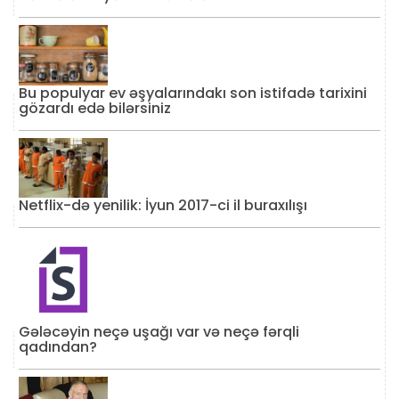
Bu populyar ev əşyalarındakı son istifadə tarixini
gözardı edə bilərsiniz
Netflix-də yenilik: İyun 2017-ci il buraxılışı
Gələcəyin neçə uşağı var və neçə fərqli
qadından?