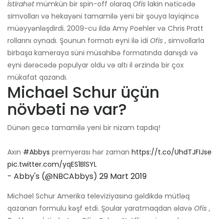
İstirahət
mümkün bir spin-off olaraq
Ofis
lakin nəticədə
simvolları və hekayəni tamamilə yeni bir şouya layiqincə
müəyyənləşdirdi. 2009-cu ildə Amy Poehler və Chris Pratt
rollarını oynadı. Şounun formatı eyni ilə idi
Ofis
, simvollarla
birbaşa kameraya süni müsahibə formatında danışdı və
eyni dərəcədə populyar oldu və altı il ərzində bir çox
mükafat qazandı.
Michael Schur üçün
növbəti nə var?
Dünən gecə tamamilə yeni bir nizam tapdıq!
Axın
#Abbys
premyerası hər zaman
https://t.co/UhdTJFIJse
pic.twitter.com/yqES1BlSYL
- Abby's (@NBCAbbys)
29 Mart 2019
Michael Schur Amerika televiziyasına gəldikdə mütləq
qazanan formulu kəşf etdi. Şoular yaratmaqdan əlavə
Ofis
,