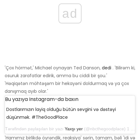
ad
'Çox hörmət,' Michael oynayan Ted Danson,
dedi
. 'Bilirəm ki,
osuruk zarafatlar edirik, amma bu ciddi bir şou.'
'Həqiqətən möhtəşəm bir hekayəni doldurmaq və ya çox
danışmaq ayıb olar.'
Bu yazıya Instagram-da baxın
Dostlarımızın layiq olduğu bütün sevgini və dəstəyi
düşünmək. #TheGoodPlace
Tərəfindən paylaşılan bir yazı
Yaxşı yer
(@nbcthegoodplace) 1 iyun 2019-cu il, saat 11: 26-da PDT
'Hamımız birlikdə öyrəndik, reaksiya' sərin, tamam, bəli 'idi və