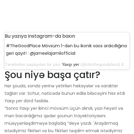
Bu yazıya Instagram-da baxın
#TheGoodPlace Mövsüm 1-dən bu ikonik xaos ardıcıllığına
geri qayıt! : @jameelajamilofficial
Tərəfindən paylaşılan bir yazı
Yaxşı yer
(@nbcthegoodplace) 6 iyun 2019-cu il tarixində saat 9: 00-da PDT
Şou niyə başa çatır?
Hər şouda, sonda yerinə yetirilən hekayələr və xarakter
tağları var. Schur, nəticədə bunun edilə biləcəyini hiss etdi
Yaxşı yer
dörd fəsildə.
“Sonra
Yaxşı yer
ikinci mövsüm üçün alındı, yazı heyəti və
mən bacardığımız qədər şounun trayektoriyasını
müəyyənləşdirməyə başladıq ”deyə yazdı. 'Araşdırmaq
istədiyimiz fikirləri və bu fikirləri təqdim etmək istədiyimiz