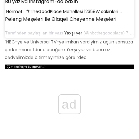
Bu yazıya Instagram-da baxın
Hörmətli #TheGoodPlace Məhəlləsi 12358W sakinləri ...
Pələng Meşələri Ilə Əlaqəli Cheyenne Meşələri
Tərəfindən paylaşılan bir yazı
Yaxşı yer
(@nbcthegoodplace) 7 iyun 2019 tarixində, saat 19: 11-də PDT
“NBC-yə və Universal TV-yə imkan verdiyimiz üçün sonsuza
qədər minnətdar olacağam
Yaxşı yer
və bunu öz
cədvəlimizdə bitirməyimizə görə ”dedi.
ad