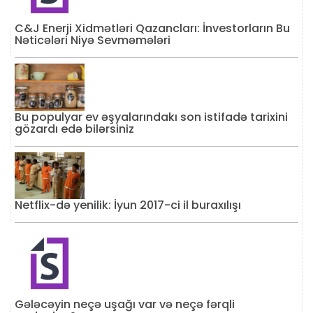
C&J Enerji Xidmətləri Qazancları: İnvestorların Bu
Nəticələri Niyə Sevməmələri
Bu populyar ev əşyalarındakı son istifadə tarixini
gözardı edə bilərsiniz
Netflix-də yenilik: İyun 2017-ci il buraxılışı
Gələcəyin neçə uşağı var və neçə fərqli