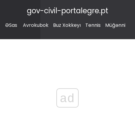
gov-civil-portalegre.pt
ƏSas
Avrokubok
Buz Xokkeyı
Tennis
Müğənni
ad