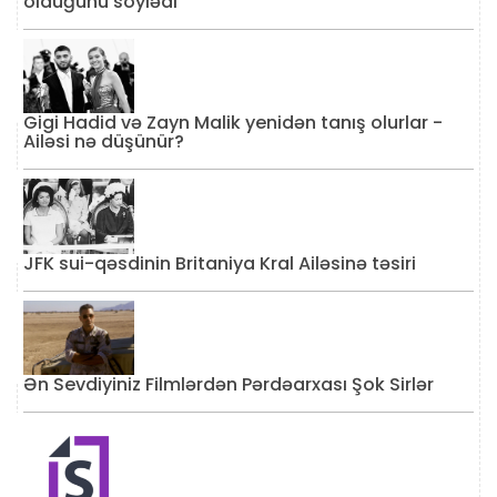
olduğunu söylədi
Gigi Hadid və Zayn Malik yenidən tanış olurlar -
Ailəsi nə düşünür?
JFK sui-qəsdinin Britaniya Kral Ailəsinə təsiri
Ən Sevdiyiniz Filmlərdən Pərdəarxası Şok Sirlər