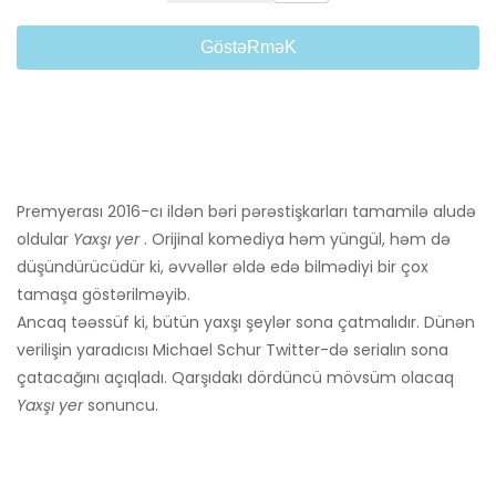
GöstəRməK
Premyerası 2016-cı ildən bəri pərəstişkarları tamamilə aludə
oldular
Yaxşı yer
. Orijinal komediya həm yüngül, həm də
düşündürücüdür ki, əvvəllər əldə edə bilmədiyi bir çox
tamaşa göstərilməyib.
Ancaq təəssüf ki, bütün yaxşı şeylər sona çatmalıdır. Dünən
verilişin yaradıcısı Michael Schur Twitter-də serialın sona
çatacağını açıqladı. Qarşıdakı dördüncü mövsüm olacaq
Yaxşı yer
sonuncu.