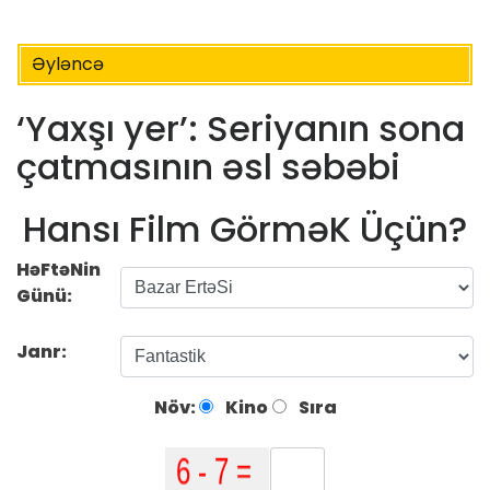
Əyləncə
‘Yaxşı yer’: Seriyanın sona
çatmasının əsl səbəbi
Hansı Film GörməK Üçün?
HəFtəNin
Günü:
Janr:
Növ:
Kino
Sıra