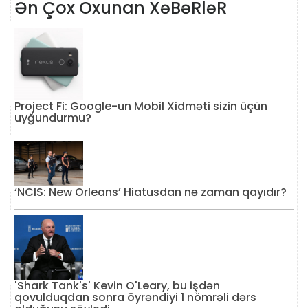
Ən Çox Oxunan XəBəRləR
Project Fi: Google-un Mobil Xidməti sizin üçün
uyğundurmu?
‘NCIS: New Orleans’ Hiatusdan nə zaman qayıdır?
'Shark Tank's' Kevin O'Leary, bu işdən
qovulduqdan sonra öyrəndiyi 1 nömrəli dərs