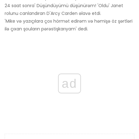
24 saat sonra' Düşündüyümü düşünürəm! 'Oldu' Janet
rolunu canlandıran D'Arcy Carden əlavə etdi.
'Mike və yazıçılara çox hörmət edirəm və həmişə öz şərtləri
ilə çıxan şouların pərəstişkarıyam' dedi.
ad