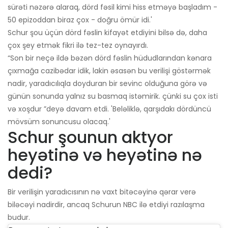
sürəti nəzərə alaraq, dörd fəsil kimi hiss etməyə başladım -
50 epizoddan biraz çox - doğru ömür idi.'
Schur şou üçün dörd fəslin kifayət etdiyini bilsə də, daha
çox şey etmək fikri ilə tez-tez oynayırdı.
“Son bir neçə ildə bəzən dörd fəslin hüdudlarından kənara
çıxmağa cazibədar idik, lakin əsasən bu verilişi göstərmək
nadir, yaradıcılıqla doyduran bir sevinc olduğuna görə və
günün sonunda yalnız su basmaq istəmirik. çünki su çox isti
və xoşdur ”deyə davam etdi. 'Beləliklə, qarşıdakı dördüncü
mövsüm sonuncusu olacaq.'
Schur şounun aktyor
heyətinə və heyətinə nə
dedi?
Bir verilişin yaradıcısının nə vaxt bitəcəyinə qərar verə
biləcəyi nadirdir, ancaq Schurun ​​NBC ilə etdiyi razılaşma
budur.