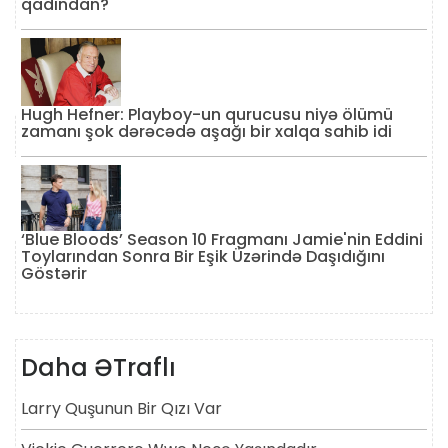
qadından?
Hugh Hefner: Playboy-un qurucusu niyə ölümü
zamanı şok dərəcədə aşağı bir xalqa sahib idi
‘Blue Bloods’ Season 10 Fragmanı Jamie'nin Eddini
Toylarından Sonra Bir Eşik Üzərində Daşıdığını
Göstərir
Daha ƏTraflı
Larry Quşunun Bir Qızı Var