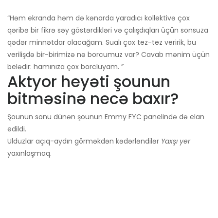
“Həm ekranda həm də kənarda yaradıcı kollektivə çox
qəribə bir fikrə səy göstərdikləri və çalışdıqları üçün sonsuza
qədər minnətdar olacağam. Sualı çox tez-tez veririk, bu
verilişdə bir-birimizə nə borcumuz var? Cavab mənim üçün
belədir: hamınıza çox borcluyam. ”
Aktyor heyəti şounun
bitməsinə necə baxır?
Şounun sonu dünən şounun Emmy FYC panelində də elan
edildi.
Ulduzlar açıq-aydın görməkdən kədərləndilər
Yaxşı yer
yaxınlaşmaq.