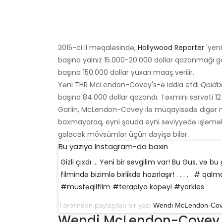
2015-ci il məqaləsində,
Hollywood Reporter
'yeni
başına yalnız 15.000-20.000 dollar qazanmağı gö
başına 150.000 dollar yuxarı maaş verilir.
Yəni THR McLendon-Covey's-ə iddia etdi
Qoldb
başına 84.000 dollar qazandı. Təxmini sərvəti 12
Garlin, McLendon-Covey ilə müqayisədə digər 
baxmayaraq, eyni şouda eyni səviyyədə işləmək 
gələcək mövsümlər üçün dəyişə bilər.
Bu yazıya Instagram-da baxın
Gizli çıxdı ... Yeni bir sevgilim var! Bu Gus, və
filmində bizimlə birlikdə hazırlaşır! . . . . . # qalm
#mustəqilfilm #terapiya köpəyi #yorkies
Tərəfindən paylaşılan bir yazı
Wendi McLendon-Co
Wendi McLendon-Covey 