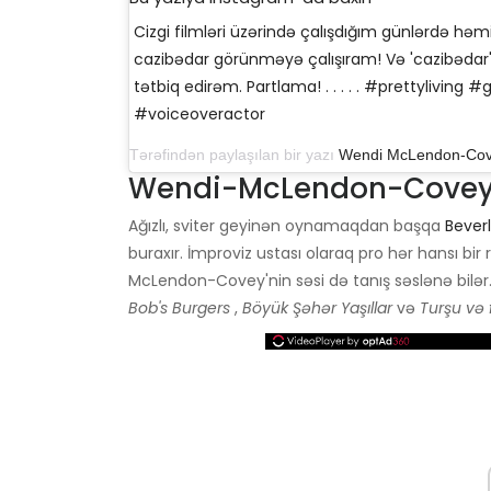
Cizgi filmləri üzərində çalışdığım günlərdə 
cazibədar görünməyə çalışıram! Və 'cazibədar
tətbiq edirəm. Partlama! . . . . . #prettyliving #
#voiceoveractor
Tərəfindən paylaşılan bir yazı
Wendi McLendon-Co
Wendi-McLendon-Covey 
Ağızlı, sviter geyinən oynamaqdan başqa
Bever
buraxır. İmproviz ustası olaraq pro hər hansı bir 
McLendon-Covey'nin səsi də tanış səslənə bilər. 
Bob's Burgers
,
Böyük Şəhər Yaşıllar
və
Turşu və f