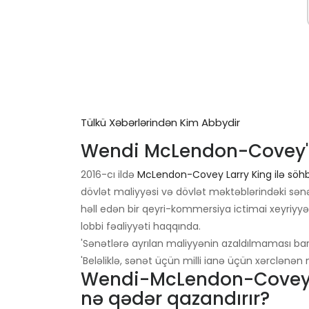
Tülkü Xəbərlərindən Kim Abbydir
Wendi McLendon-Covey'ni
2016-cı ildə
McLendon-Covey Larry King ilə söhb
dövlət maliyyəsi və dövlət məktəblərindəki sən
həll edən bir qeyri-kommersiya ictimai xeyriyyə 
lobbi fəaliyyəti haqqında.
'Sənətlərə ayrılan maliyyənin azaldılmaması ba
'Beləliklə, sənət üçün milli ianə üçün xərclənən 
Wendi-McLendon-Covey ‘T
nə qədər qazandırır?