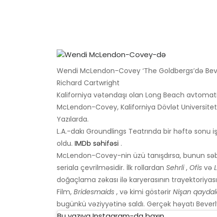
Wendi McLendon-Covey ‘The Goldbergs’də Bever
Richard Cartwright
Kaliforniya vətəndaşı olan Long Beach avtomati
McLendon-Covey, Kaliforniya Dövlət Universitet
Yazılarda.
L.A.-dakı Groundlings Teatrında bir həftə sonu iş
oldu.
IMDb səhifəsi
.
McLendon-Covey-nin üzü tanışdırsa, bunun səb
seriala çevrilməsidir. İlk rollardan
Sehrli
,
Ofis
və
doğaçlama zəkası ilə karyerasının trayektoriyasın
Film,
Bridesmaids
, və kimi göstərir
Nişan qaydal
bugünkü vəziyyətinə saldı. Gerçək həyatı Beverly
Bu yazıya Instagram-da baxın