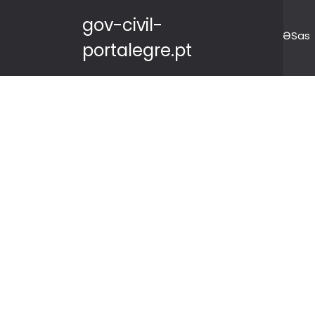
gov-civil-
ƏSas
portalegre.pt