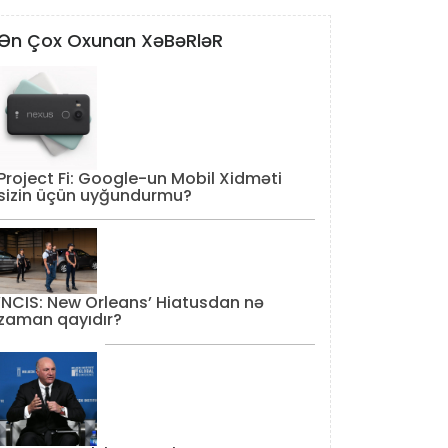
Ən Çox Oxunan XəBəRləR
Project Fi: Google-un Mobil Xidməti
sizin üçün uyğundurmu?
‘NCIS: New Orleans’ Hiatusdan nə
zaman qayıdır?