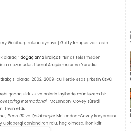
y Goldberg rolunu oynayır | Getty Images vasitəsilə
k olaraq “
doğaçlama kraliçası
”Bir az tələsmədən.
inin məzunudur. Liberal Araşdırmalar və Yaradıcı
tirakçısı olaraq, 2002-2009-cu illərdə əsas şirkətin üzvü
əbi qonaq ulduzu və onlarla layihədə müntəzəm bir
Lovespring International
, McLendon-Covey sürətli
ı təyin etdi.
arı
,
Reno 911
və
Qoldberqlər
McLendon-Covey karyerasını
 Goldberqi canlandıran rolu, heç olmasa, ikonikdir.