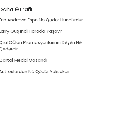
Daha ƏTraflı
Erin Andrews Espn Nə Qədər Hündürdür
Larry Quş Indi Harada Yaşayır
Qızıl Oğlan Promosyonlarının Dəyəri Nə
Qədərdir
Qartal Medal Qazandı
Astroslardan Nə Qədər Yüksəkdir