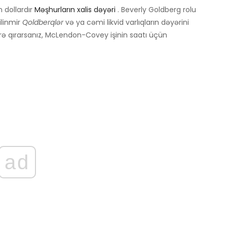
 dollardır
Məşhurların xalis dəyəri
. Beverly Goldberg rolu
ilinmir
Qoldberqlər
və ya cəmi likvid varlıqların dəyərini
örə qırarsanız, McLendon-Covey işinin saatı üçün
ad