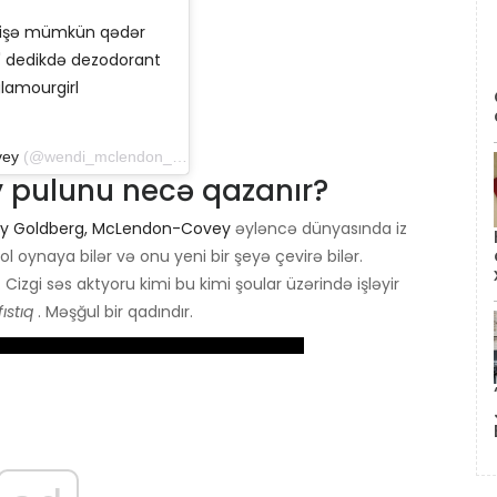
həmişə mümkün qədər
' dedikdə dezodorant
glamourgirl
vey
(@wendi_mclendon_covey) 6 sentyabr 2019-cu il, saat 12: 05-də PDT
pulunu necə qazanır?
ly Goldberg, McLendon-Covey
əyləncə dünyasında iz
rol oynaya bilər və onu yeni bir şeyə çevirə bilər.
Cizgi səs aktyoru kimi bu kimi şoular üzərində işləyir
ıstıq
. Məşğul bir qadındır.