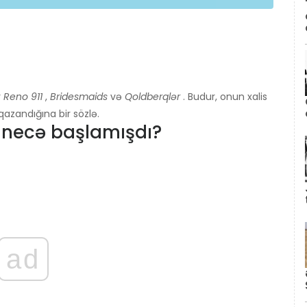
r
Reno 911
,
Bridesmaids
və
Qoldberqlər
. Budur, onun xalis
azandığına bir sözlə.
necə başlamışdı?
ad