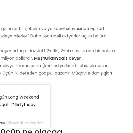
 gələnlər bir şəbəkə və ya kabel seriyasında epizod
zləyə bilərlər.' Daha təcrübəli aktyorlar üçün bölüm
erqlər
ortaq ulduz Jeff Garlin, 2-ci mövsümdə bir bölüm
 milyon dollardır.
Məşhurların xalis dəyəri
.
maliyyə maraqlarına (komediya kimi) sahib olmasına
üçün iki dəfədən çox pul qazanır. Müqavilə danışıqları
 bu gün Long Weekend
aqallı #flirtyfriday
vey
(@wendi_mclendon_covey) 23 Avqust 2019-cu il tarixdə saat 10: 23-də PDT
üçün nə olacaq