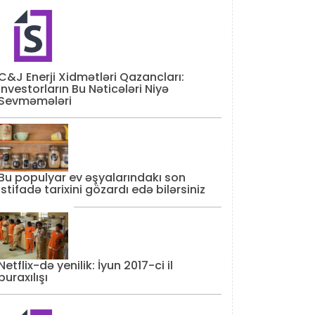
C&J Enerji Xidmətləri Qazancları:
İnvestorların Bu Nəticələri Niyə
Sevməmələri
Bu populyar ev əşyalarındakı son
istifadə tarixini gözardı edə bilərsiniz
Netflix-də yenilik: İyun 2017-ci il
buraxılışı