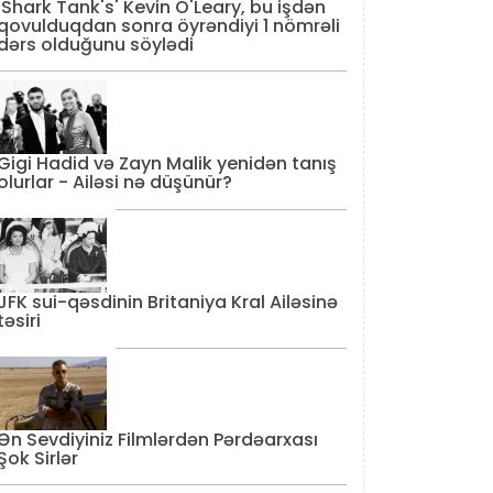
'Shark Tank's' Kevin O'Leary, bu işdən
qovulduqdan sonra öyrəndiyi 1 nömrəli
dərs olduğunu söylədi
Gigi Hadid və Zayn Malik yenidən tanış
olurlar - Ailəsi nə düşünür?
JFK sui-qəsdinin Britaniya Kral Ailəsinə
təsiri
Ən Sevdiyiniz Filmlərdən Pərdəarxası
Şok Sirlər