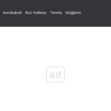
Avrokubok
Buz Xokkeyı
Tennis
Müğənni
ad