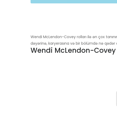
Wendi McLendon-Covey rolları ilə ən çox tanını
dəyərinə, karyerasına və bir bölümdə nə qədər q
Wendi McLendon-Covey 