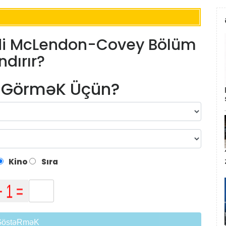
ndi McLendon-Covey Bölüm
dırır?
m GörməK Üçün?
Kino
Sıra
GöstəRməK