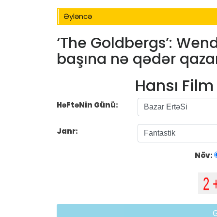
Əyləncə
‘The Goldbergs’: We
başına nə qədər qazan
Hansı Fil
HəFtəNin Günü:
Janr:
Növ: