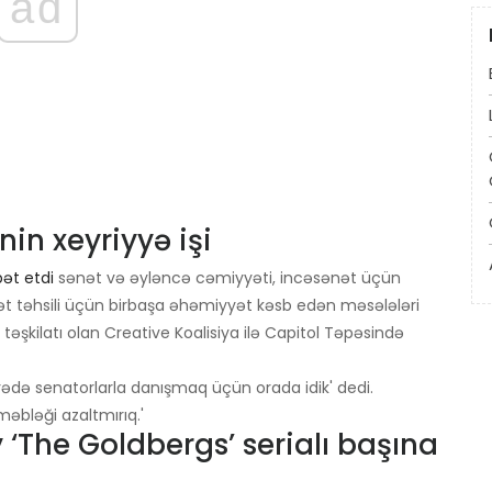
ad
n xeyriyyə işi
ət etdi
sənət və əyləncə cəmiyyəti, incəsənət üçün
ət təhsili üçün birbaşa əhəmiyyət kəsb edən məsələləri
təşkilatı olan Creative Koalisiya ilə Capitol Təpəsində
rədə senatorlarla danışmaq üçün orada idik' dedi.
məbləği azaltmırıq.'
he Goldbergs’ serialı başına