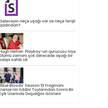
Gələcəyin neçə uşağı var və neçə fərqli
qadından?
Hugh Hefner: Playboy-un qurucusu niyə
ölümü zamanı şok dərəcədə aşağı bir
xalqa sahib idi
‘Blue Bloods’ Season 10 Fragmanı
Jamie'nin Eddini Toylarından Sonra Bir
Eşik Üzərində Daşıdığını Göstərir