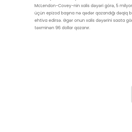
McLendon-Covey-nin xalis dəyəri görə, 5 milyon
üçün epizod başına nə qədər qazandığı dəqiq b
ehtiva edirsə. Əgər onun xalis dəyərini saata g
təxminən 96 dollar qazanır.