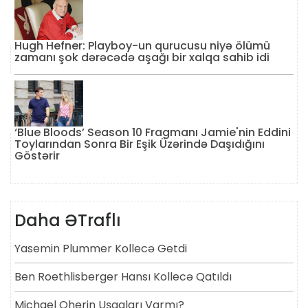
Hugh Hefner: Playboy-un qurucusu niyə ölümü
zamanı şok dərəcədə aşağı bir xalqa sahib idi
‘Blue Bloods’ Season 10 Fragmanı Jamie'nin Eddini
Toylarından Sonra Bir Eşik Üzərində Daşıdığını
Göstərir
Daha ƏTraflı
Yasemin Plummer Kollecə Getdi
Ben Roethlisberger Hansı Kollecə Qatıldı
Michael Oherin Uşaqları Varmı?