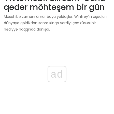
qədər möhtəşəm bir gün
Müsahibə zamanı ömür boyu yoldaşlar, Winfrey'in uşaqları
dünyaya gəldikdən sonra Kingə verdiyi çox xüsusi bir
hədiyyə haqqında danışdı.
ad