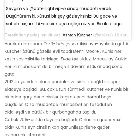
Sevgim və @datenightvip-ə sınaq müddəti verdik.
Düşünürəm ki, xüsusi bir şey gözləyirsiniz! Bu gecə və
sabah axşam LA-da bir neçə açılışımız var. Bio ilə əlaqə.
Tərəfindən paylaşılan bir yazı
Ashton Kutcher
(@aplusk) 12 aprel 2019-cu il, saat 14: 50-də PDT
Hərəkətdən sonra
O 70-lərin şousu,
ikisi ayrı-ayrılıqda getdi.
Kutcher özünü gözəllə evli tapdı Demi Moore . Kunis hər
kəsin sevimlisi ilə tarixləşdi
Evdə tək
ulduz: Macaulay Culkin.
Hər iki münasibət də bir neçə il davam etdi, ancaq sona
çatdı.
2012 ilə yenidən əlaqə qurdular və simsiz bağlı bir super
əlaqəyə başladı. Bu, çox uzun sürmədi: Kutcher və Kunis bir-
birlərinə qarşı dərin hisslər keçirdiklərini dərhal başa
düşdülər. Qısa müddətdə münasibətləri təsadüfən
ciddiləşdi və cütlük bir qurbangahda tapıldı.
Cütlük 2015-ci ildə düyünü bağladı. Onları nə qədər vaxt
aldı? Kunis eynicinsli nikah qanuniləşdirilənə qədər
evlənmək istəmədi!