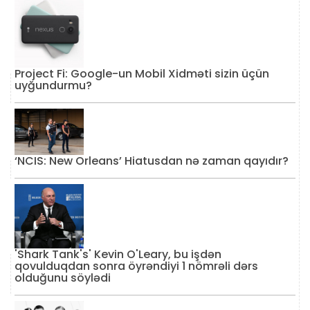
Project Fi: Google-un Mobil Xidməti sizin üçün
uyğundurmu?
‘NCIS: New Orleans’ Hiatusdan nə zaman qayıdır?
'Shark Tank's' Kevin O'Leary, bu işdən
qovulduqdan sonra öyrəndiyi 1 nömrəli dərs
olduğunu söylədi