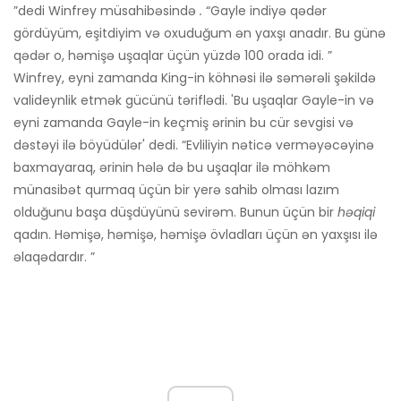
”dedi Winfrey müsahibəsində
.
“Gayle indiyə qədər
gördüyüm, eşitdiyim və oxuduğum ən yaxşı anadır. Bu günə
qədər o, həmişə uşaqlar üçün yüzdə 100 orada idi. ”
Winfrey, eyni zamanda King-in köhnəsi ilə səmərəli şəkildə
valideynlik etmək gücünü təriflədi. 'Bu uşaqlar Gayle-in və
eyni zamanda Gayle-in keçmiş ərinin bu cür sevgisi və
dəstəyi ilə böyüdülər' dedi. “Evliliyin nəticə verməyəcəyinə
baxmayaraq, ərinin hələ də bu uşaqlar ilə möhkəm
münasibət qurmaq üçün bir yerə sahib olması lazım
olduğunu başa düşdüyünü sevirəm. Bunun üçün bir
həqiqi
qadın. Həmişə, həmişə, həmişə övladları üçün ən yaxşısı ilə
əlaqədardır. ”