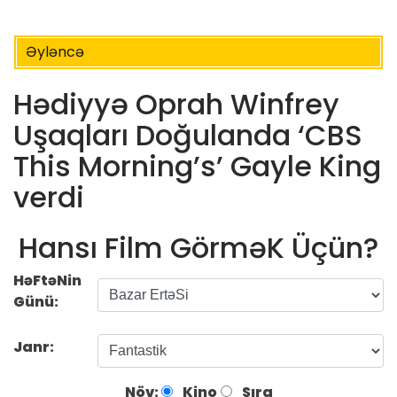
Əyləncə
Hədiyyə Oprah Winfrey
Uşaqları Doğulanda ‘CBS
This Morning’s’ Gayle King
verdi
Hansı Film GörməK Üçün?
HəFtəNin
Günü:
Janr:
Növ:
Kino
Sıra