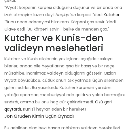
çəkdi.
“Wyatt körpənin körpəsi olduğunu düşünür və bir anda ona
izah etməyim lazım deyil
həqiqətən
körpəsi ”dedi
Kutcher
.
“Bunu necə edəcəyimi bilmirəm. Körpəni çox sevir ”dedi.
Əlavə etdi: 'Bu körpəni sevir - bəlkə də məndən çox.'
Kutcher və Kunis-dən
valideyn məsləhətləri
Kutcher və Kunis ailələrinin yazılışlarını aşağıda saxlaya
bilərlər, ancaq ailə həyatlarına qısa bir baxış və bir neçə
müsahibə, inanılmaz valideyn olduqlarını göstərir. Qızları
Wyatt böyüdükcə, cütlük onun tək yatması üçün əllərindən
gələni edirlər. Bu yaxınlarda Kutcher körpəsini yenidən
yatağa aparmaq məcburiyyətində qaldı və yolda barmağını
sındırdı, amma bu onu heç cür çəkindirmədi.
Özü geri
qaytardı,
Kunis'i heyran edən bir hərəkət!
Jon Gruden Kimin Üçün Oynadı
Bu qəbildən olan bəzi başqa möhkəm valideyn hərəkətləri