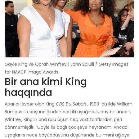
Gayle King və Oprah Winfrey | John Sciulli / Getty Images
for NAACP Image Awards
Bir ana kimi King
haqqında
Aparıcı lövbər olan King
CBS Bu Sabah
, 1993-cü ildə William
Bumpus ilə boşandığından bəri iki uşağına subay bir anadır.
Winfrey, King'in ana rolu üçün heç vaxt təriflərdən geri
dönməmişdir. “Gayle ilə bağlı çox şeyə heyranam. Ancaq
uşaqlarını necə böyüddüyünü düşünəndə bu məni ağlayır