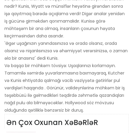
nədir? Kunis, Wyatt və münsiflər heyətinə girəndən sonra
işə qayıtmaq barədə açıqlama verdi! Digər analar yenidən
iş gücünə girməkdən qorxmamalıdır. Kunisə görə
möhtəşəm bir ana olmaq, insanların çoxunun həyata
keçirməsindən daha asandır.
'Əgər uşağınızın yanındasınızsa və orada olsanız, orada
olsanız və nişanlısınızsa və əhəmiyyət verərsinizsə, o zaman
əla bir anasınız' dedi Kunis.
Və başqa bir möhkəm tövsiyə: Uşaqlarınızı korlamayın.
Tamamilə xəmirdə yuvarlanmasına baxmayaraq, Kutcher
və Kunis ehtiyatda qalmağı vacib vəziyyətə gətirirlər pul
vərdişləri haqqında . Görünür, valideynlərinə möhkəm bir iş
təşəbbüsü ilə gəlmədikləri təqdirdə zəhmətlə qazandıqları
nağd pulu ala bilməyəcəklər. Hollywood söz mövzusu
olduğunda qətiliklə bənzərsiz bir duruş.
Ən Çox Oxunan XəBəRləR