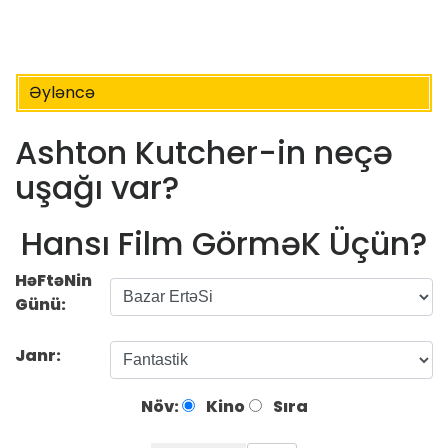
Əyləncə
Ashton Kutcher-in neçə
uşağı var?
Hansı Film GörməK Üçün?
HəFtəNin
Günü:
Janr:
Növ:
Kino
Sıra