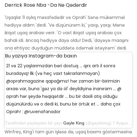
Derrick Rose Nba -da Nə Qədərdir
'Uşaqlar 11 aylıq məsafədədir və Oprah' Sənə mükəmməl
hədiyyə aldım 'dedi. 'Və düşünürəm ki,' yaxşı, yaxşı. Mənə
ikiqat uşaq arabası verir. 'O vaxt ikiqat uşaq arabası çox
bahalı idi. Ancaq hədiyyə dayə oldu! Dedi, 'dayəyə maaşını
ona ehtiyac duyduğun müddətə ödəmək istəyirəm' dedi.
Bu yazıya Instagram-da baxın
21 və 22 yaşlarımızdan bəri dostuq ... qırx artı il sonra
buradayıq! İlk (və heç vaxt təkrarlanmayan)
@oprahmagazine qapağımız! hər zaman bir-birimizin
arxası var, buna 'gəz ya da öl' deyildiyinə inanıram ... @
oprah hər şeydə həqiqətdir ... bu bir daxili atış olduğu
düşünülürdü və o dedi ki, bunu bir örtük et ... daha çox
Oprah! : @ruvenafanador
Tərəfindən paylaşılan bir yazı
Gayle King
(@gayleking) 7 Avqust 2019 tarixində 9:54 am PDT
Winfrey, King'i tam gün işləsə də, uşaq baxımı göstərməsinə