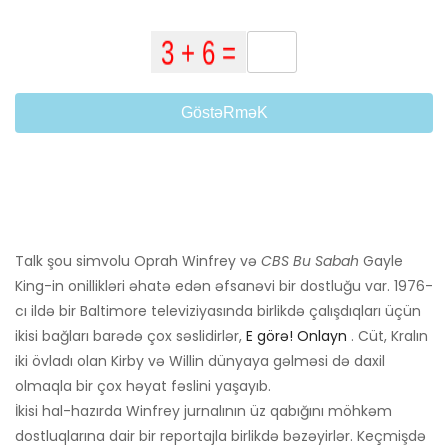
GöstəRməK
Talk şou simvolu Oprah Winfrey və
CBS Bu Sabah
Gayle
King-in onillikləri əhatə edən əfsanəvi bir dostluğu var. 1976-
cı ildə bir Baltimore televiziyasında birlikdə çalışdıqları üçün
ikisi bağları barədə çox səslidirlər,
E görə! Onlayn
. Cüt, Kralın
iki övladı olan Kirby və Willin dünyaya gəlməsi də daxil
olmaqla bir çox həyat fəslini yaşayıb.
İkisi hal-hazırda Winfrey jurnalının üz qabığını möhkəm
dostluqlarına dair bir reportajla birlikdə bəzəyirlər. Keçmişdə