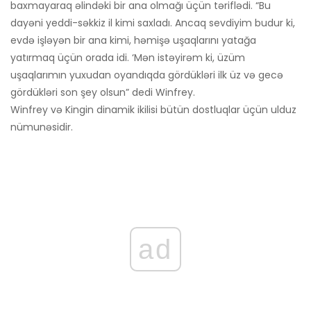
baxmayaraq əlindəki bir ana olmağı üçün təriflədi. “Bu
dayəni yeddi-səkkiz il kimi saxladı. Ancaq sevdiyim budur ki,
evdə işləyən bir ana kimi, həmişə uşaqlarını yatağa
yatırmaq üçün orada idi. ‘Mən istəyirəm ki, üzüm
uşaqlarımın yuxudan oyandıqda gördükləri ilk üz və gecə
gördükləri son şey olsun” dedi Winfrey.
Winfrey və Kingin dinamik ikilisi bütün dostluqlar üçün ulduz
nümunəsidir.
ad