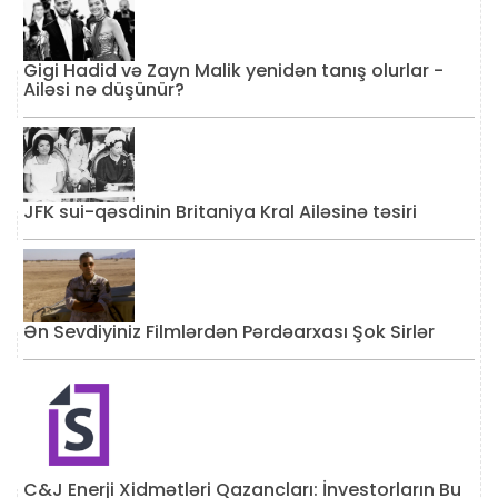
Gigi Hadid və Zayn Malik yenidən tanış olurlar -
Ailəsi nə düşünür?
JFK sui-qəsdinin Britaniya Kral Ailəsinə təsiri
Ən Sevdiyiniz Filmlərdən Pərdəarxası Şok Sirlər
C&J Enerji Xidmətləri Qazancları: İnvestorların Bu