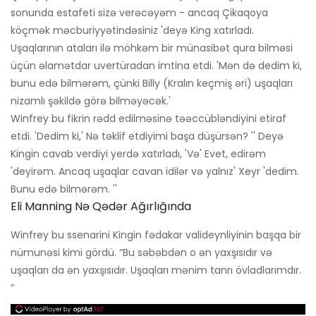
sonunda estafeti sizə verəcəyəm - ancaq Çikaqoya
köçmək məcburiyyətindəsiniz 'deyə King xatırladı.
Uşaqlarının ataları ilə möhkəm bir münasibət qura bilməsi
üçün əlamətdar uvertüradan imtina etdi. 'Mən də dedim ki,
bunu edə bilmərəm, çünki Billy (Kralın keçmiş əri) uşaqları
nizamlı şəkildə görə bilməyəcək.'
Winfrey bu fikrin rədd edilməsinə təəccübləndiyini etiraf
etdi. 'Dedim ki,' Nə təklif etdiyimi başa düşürsən? '' Deyə
Kingin cavab verdiyi yerdə xatırladı, 'Və' Evet, edirəm
'deyirəm. Ancaq uşaqlar cavan idilər və yalnız' Xeyr 'dedim.
Bunu edə bilmərəm. ''
Eli Manning Nə Qədər Ağırlığında
Winfrey bu ssenarini Kingin fədakar valideynliyinin başqa bir
nümunəsi kimi gördü. “Bu səbəbdən o ən yaxşısıdır və
uşaqları da ən yaxşısıdır. Uşaqları mənim tanrı övladlarımdır.
”