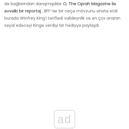
də bağlarından danışmışdılar
O, The Oprah Magazine ilə
əvvəlki bir reportaj
, BFF-lər bir neçə mövzunu əhatə etdi
burada Winfrey King’i təriflədi valideynlik və ən çox ananın
xəyal edəcəyi Kingə verdiyi bir hədiyyə paylaşdı.
ad