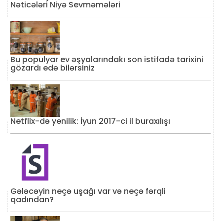
Nəticələri Niyə Sevməmələri
Bu populyar ev əşyalarındakı son istifadə tarixini
gözardı edə bilərsiniz
Netflix-də yenilik: İyun 2017-ci il buraxılışı
Gələcəyin neçə uşağı var və neçə fərqli
qadından?