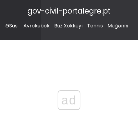
gov-civil-portalegre.pt
ƏSas
Avrokubok
Buz Xokkeyı
Tennis
Müğənni
ad