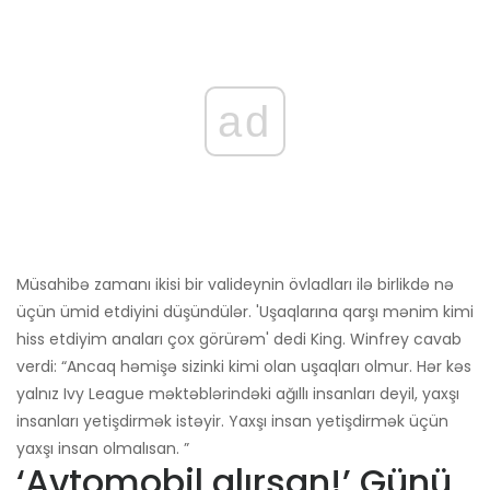
ad
Müsahibə zamanı ikisi bir valideynin övladları ilə birlikdə nə
üçün ümid etdiyini düşündülər. 'Uşaqlarına qarşı mənim kimi
hiss etdiyim anaları çox görürəm' dedi King. Winfrey cavab
verdi: “Ancaq həmişə sizinki kimi olan uşaqları olmur. Hər kəs
yalnız Ivy League məktəblərindəki ağıllı insanları deyil, yaxşı
insanları yetişdirmək istəyir. Yaxşı insan yetişdirmək üçün
yaxşı insan olmalısan. ”
‘Avtomobil alırsan!’ Günü