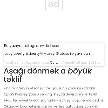
ad
Bu yazıya Instagram-da baxın
Lady Liberty #LibertyM Muzeyi Statusu ilə yaxından
Tərəfindən paylaşılan bir yazı
Oprah
(@oprah) 15 may 2019-cu il tarixində 20: 04-də PDT
Aşağı dönmək a
böyük
təklif
King, Winfrey'in əfsanəvi tok-şousunu yıxdığını xatırladı,
Oprah Winfrey Şousu
və King'i həyatı dəyişdirən bir təklif
etdi. 'İllər əvvəl Oprah şounu tərk etməyi düşünəndə dedi ki,'
Çikaqoya köçməlisiniz, sizi də verilişə qatacağıq. Sonra ilin