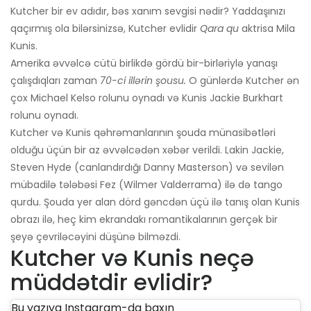
Kutcher bir ev adıdır, bəs xanım sevgisi nədir? Yaddaşınızı
qaçırmış ola bilərsinizsə, Kutcher evlidir
Qara qu
aktrisa Mila
Kunis.
Amerika əvvəlcə cütü birlikdə gördü bir-birləriylə yanaşı
çalışdıqları zaman
70-ci illərin şousu.
O günlərdə Kutcher ən
çox Michael Kelso rolunu oynadı və Kunis Jackie Burkhart
rolunu oynadı.
Kutcher və Kunis qəhrəmanlarının şouda münasibətləri
olduğu üçün bir az əvvəlcədən xəbər verildi. Lakin Jackie,
Steven Hyde (canlandırdığı Danny Masterson) və sevilən
mübadilə tələbəsi Fez (Wilmer Valderrama) ilə də tango
qurdu. Şouda yer alan dörd gəncdən üçü ilə tanış olan Kunis
obrazı ilə, heç kim ekrandakı romantikalarının gerçək bir
şeyə çevriləcəyini düşünə bilməzdi.
Kutcher və Kunis neçə
müddətdir evlidir?
Bu yazıya Instagram-da baxın