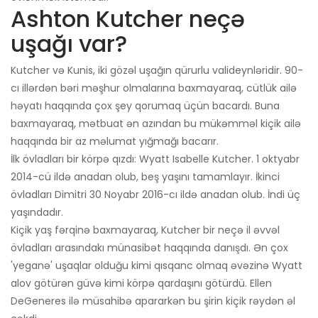
Ashton Kutcher neçə
uşağı var?
Kutcher və Kunis, iki gözəl uşağın qürurlu valideynləridir. 90-
cı illərdən bəri məşhur olmalarına baxmayaraq, cütlük ailə
həyatı haqqında çox şey qorumaq üçün bacardı. Buna
baxmayaraq, mətbuat ən azından bu mükəmməl kiçik ailə
haqqında bir az məlumat yığmağı bacarır.
İlk övladları bir körpə qızdı: Wyatt Isabelle Kutcher. 1 oktyabr
2014-cü ildə anadan olub, beş yaşını tamamlayır. İkinci
övladları Dimitri 30 Noyabr 2016-cı ildə anadan olub. İndi üç
yaşındadır.
Kiçik yaş fərqinə baxmayaraq, Kutcher bir neçə il əvvəl
övladları arasındakı münasibət haqqında danışdı. Ən çox
'yeganə' uşaqlar olduğu kimi qısqanc olmaq əvəzinə Wyatt
alov götürən güvə kimi körpə qardaşını götürdü. Ellen
DeGeneres ilə müsahibə apararkən bu şirin kiçik rəydən əl