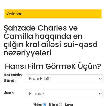
Əyləncə
Şahzadə Charles və
Camilla haqqında ən
çılğın kral ailəsi sui-qəsd
nəzəriyyələri
Hansı Film GörməK Üçün?
HəFtəNin
Günü:
Janr:
Növ:
Kino
Sıra