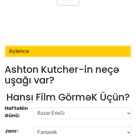
Əyləncə
Ashton Kutcher-in neçə
uşağı var?
Hansı Film GörməK Üçün?
HəFtəNin
Günü:
Janr: