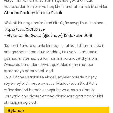
Aktyor bilir ki, hamısı son bir neçə ildə çox dramatik
hadisələrdən keçiblər və heç kimi narahat etmək istəmirlər.
Charles Barkley Kiminlə Evlidir
Növbəti bir neçə həftə Brad Pitt üçün sevgi ilə dolu olacaq
https://t.co/XrDFLlXSae
- Əyləncə Bu Gecə (@etnow)
13 dekabr 2019
“Keçən il Zahara onunla bir neçə saat keçirdi, amma bu il
onu gözləmir. Brad artıq Maddox, Pax və ya Zaharanın
gəlməsini istəməz. Bunun hamını narahat etdiyini bilir.
Onsuz da bu qədər əziyyət çəkdikləri üçün məcbur
etməməyə qərar verdi ”dedi.
Jolie, Pitt və uşaqları ilə əlaqəli şayiələr barədə bir şey
söyləməyib. Bir neçə ay əvvəl Maddoksdan Brad Pittlə
münasibətləri barədə soruşdular və atasının Cənubi
Koreyada onu ziyarət etməyi planlaşdırdığına dair bir fikri
olmadığını açıqladı.
Əyləncə