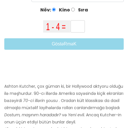
Növ:
Kino
Sıra
GöstəRməK
Ashton Kutcher, çox güman ki, bir Hollywood aktyoru olduğu
ilə məşhurdur. 90-cı illərdə Amerika sayəsində kiçik ekranları
bəzəyirdi
70-ci illərin şousu
. Oradan kült klassikası da daxil
olmaqla müxtəlif layihələrdə rolları canlandırmağa başladı
Dostum, maşınım haradadır?
və
Yeni evli.
Ancaq Kutcher-in
onun üçün etdiyi bütün bunlar deyil.