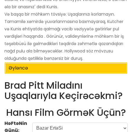
əla bir anasınız' dedi Kunis.
Və başqa bir möhkəm tövsiyə: Uşaqlarınızı korlamayın.
Tamamilə xəmirdə yuvarlanmasına baxmayaraq, Kutcher
və Kunis ehtiyatda qalmağı vacib vəziyyətə gətirirlər pul
vərdişləri haqqında . Görünür, valideynlərinə möhkəm bir iş
təşəbbüsü ilə gəlmədikləri təqdirdə zəhmətlə qazandıqları
nağd pulu ala bilməyəcəklər. Hollywood söz mövzusu
olduğunda qətiliklə bənzərsiz bir duruş.
Əyləncə
Brad Pitt Miladını
Uşaqlarıyla Keçirəcəkmi?
Hansı Film GörməK Üçün?
HəFtəNin
Günü: