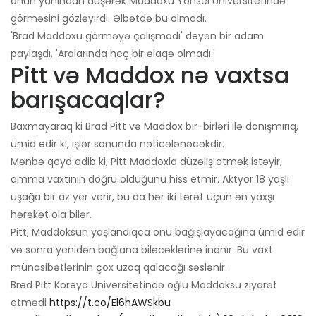
onun yanından düşərək Maddoxu Yonsei Universitetində
görməsini gözləyirdi. Əlbətdə bu olmadı.
'Brad Maddoxu görməyə çalışmadı' deyən bir adam
paylaşdı. 'Aralarında heç bir əlaqə olmadı.'
Pitt və Maddox nə vaxtsa
barışacaqlar?
Baxmayaraq ki Brad Pitt və Maddox bir-birləri ilə danışmırıq,
ümid edir ki, işlər sonunda nəticələnəcəkdir.
Mənbə qeyd edib ki, Pitt Maddoxla düzəliş etmək istəyir,
amma vaxtının doğru olduğunu hiss etmir. Aktyor 18 yaşlı
uşağa bir az yer verir, bu da hər iki tərəf üçün ən yaxşı
hərəkət ola bilər.
Pitt, Maddoksun yaşlandıqca onu bağışlayacağına ümid edir
və sonra yenidən bağlana biləcəklərinə inanır. Bu vaxt
münasibətlərinin çox uzaq qalacağı səslənir.
Bred Pitt Koreya Universitetində oğlu Maddoksu ziyarət
etmədi
https://t.co/El6hAWSkbu