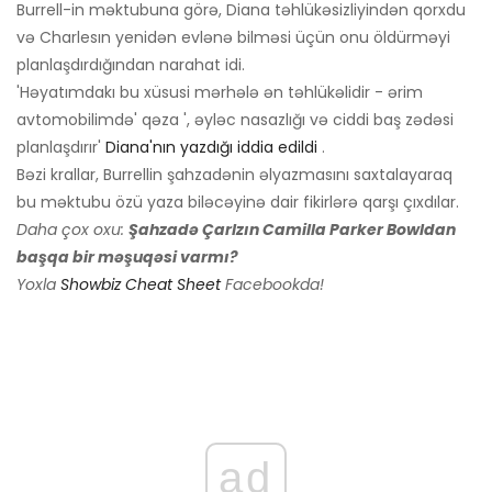
Burrell-in məktubuna görə, Diana təhlükəsizliyindən qorxdu
və Charlesın yenidən evlənə bilməsi üçün onu öldürməyi
planlaşdırdığından narahat idi.
'Həyatımdakı bu xüsusi mərhələ ən təhlükəlidir - ərim
avtomobilimdə' qəza ', əyləc nasazlığı və ciddi baş zədəsi
planlaşdırır'
Diana'nın yazdığı iddia edildi
.
Bəzi krallar, Burrellin şahzadənin əlyazmasını saxtalayaraq
bu məktubu özü yaza biləcəyinə dair fikirlərə qarşı çıxdılar.
Daha çox oxu:
Şahzadə Çarlzın Camilla Parker Bowldan
başqa bir məşuqəsi varmı?
Yoxla
Showbiz Cheat Sheet
Facebookda!
ad