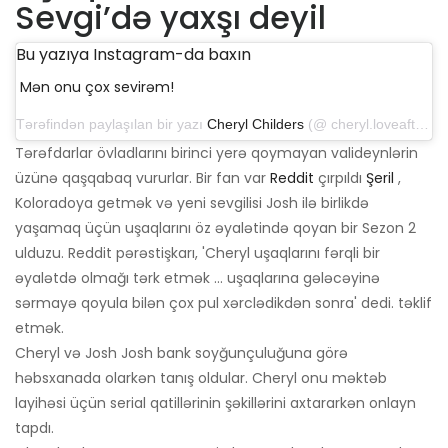
Sevgi’də yaxşı deyil
Bu yazıya Instagram-da baxın
Mən onu çox sevirəm!
Tərəfindən paylaşılan bir yazı
Cheryl Childers
(@ cheryl.loveafterlockup) 6 sentyabr 2019-cu il, saat 13: 38-də PDT
Tərəfdarlar övladlarını birinci yerə qoymayan valideynlərin
üzünə qaşqabaq vururlar. Bir fan var
Reddit
çırpıldı
Şeril
,
Koloradoya getmək və yeni sevgilisi Josh ilə birlikdə
yaşamaq üçün uşaqlarını öz əyalətində qoyan bir Sezon 2
ulduzu. Reddit pərəstişkarı, 'Cheryl uşaqlarını fərqli bir
əyalətdə olmağı tərk etmək ... uşaqlarına gələcəyinə
sərmayə qoyula bilən çox pul xərclədikdən sonra' dedi. təklif
etmək.
Cheryl və Josh Josh bank soyğunçuluğuna görə
həbsxanada olarkən tanış oldular. Cheryl onu məktəb
layihəsi üçün serial qatillərinin şəkillərini axtararkən onlayn
tapdı.