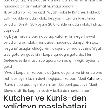
baxmayaraq, mətbuat ən azından bu mükəmməl kiçik ailə
haqqında bir az məlumat yığmağı bacarır.
İlk övladları bir körpə qızdı: Wyatt Isabelle Kutcher. 1 oktyabr
2014-cü ildə anadan olub, beş yaşını tamamlayır. İkinci
övladları Dimitri 30 Noyabr 2016-cı ildə anadan olub. İndi üç
yaşındadır.
Kiçik yaş fərqinə baxmayaraq, Kutcher bir neçə il əvvəl
övladları arasındakı münasibət haqqında danışdı. Ən çox
'yeganə' uşaqlar olduğu kimi qısqanc olmaq əvəzinə Wyatt
alov götürən güvə kimi körpə qardaşını götürdü. Ellen
DeGeneres ilə müsahibə apararkən bu şirin kiçik rəydən əl
çəkdi.
“Wyatt körpənin körpəsi olduğunu düşünür və bir anda ona
izah etməyim lazım deyil
həqiqətən
körpəsi ”dedi
Kutcher
.
“Bunu necə edəcəyimi bilmirəm. Körpəni çox sevir ”dedi.
Əlavə etdi: 'Bu körpəni sevir - bəlkə də məndən çox.'
Kutcher və Kunis-dən
valideyn məsləhətləri