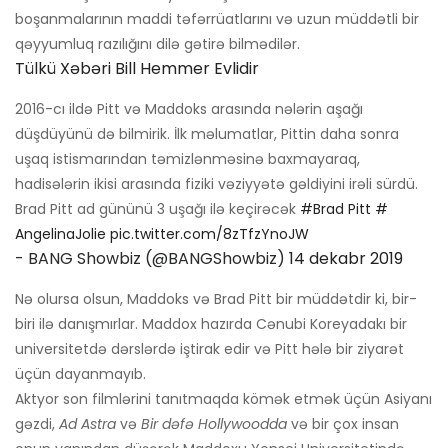
boşanmalarının maddi təfərrüatlarını və uzun müddətli bir
qəyyumluq razılığını dilə gətirə bilmədilər.
Tülkü Xəbəri Bill Hemmer Evlidir
2016-cı ildə Pitt və Maddoks arasında nələrin aşağı
düşdüyünü də bilmirik. İlk məlumatlar, Pittin daha sonra
uşaq istismarından təmizlənməsinə baxmayaraq,
hadisələrin ikisi arasında fiziki vəziyyətə gəldiyini irəli sürdü.
Brad Pitt ad gününü 3 uşağı ilə keçirəcək
#Brad Pitt
#
AngelinaJolie
pic.twitter.com/8zTfzYnoJW
- BANG Showbiz (@BANGShowbiz)
14 dekabr 2019
Nə olursa olsun, Maddoks və Brad Pitt bir müddətdir ki, bir-
biri ilə danışmırlar. Maddox hazırda Cənubi Koreyadakı bir
universitetdə dərslərdə iştirak edir və Pitt hələ bir ziyarət
üçün dayanmayıb.
Aktyor son filmlərini tanıtmaqda kömək etmək üçün Asiyanı
gəzdi,
Ad Astra
və
Bir dəfə Hollywoodda
və bir çox insan