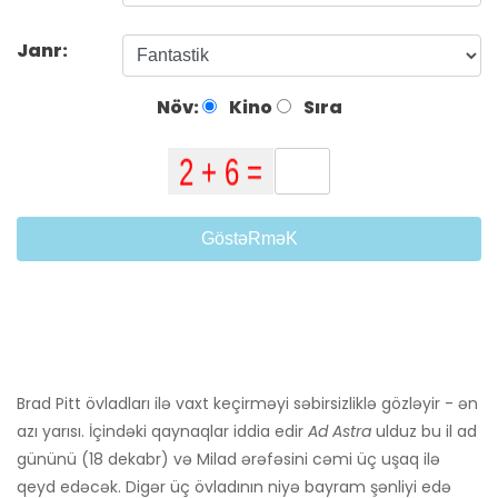
Janr:
Növ:
Kino
Sıra
GöstəRməK
Brad Pitt övladları ilə vaxt keçirməyi səbirsizliklə gözləyir - ən
azı yarısı. İçindəki qaynaqlar iddia edir
Ad Astra
ulduz bu il ad
gününü (18 dekabr) və Milad ərəfəsini cəmi üç uşaq ilə
qeyd edəcək. Digər üç övladının niyə bayram şənliyi edə