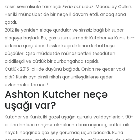
kəsin sevimlisi ilə tarixləşdi
Evdə tək
ulduz: Macaulay Culkin.
Hər iki münasibət də bir neçə il davam etdi, ancaq sona
çatdı.
2012 ilə yenidən əlaqə qurdular və simsiz bağlı bir super
əlaqəyə başladı. Bu, çox uzun sürmədi: Kutcher və Kunis bir-
birlərinə qarşı dərin hisslər keçirdiklərini dərhal başa
düşdülər. Qısa müddətdə münasibətləri təsadüfən
ciddiləşdi və cütlük bir qurbangahda tapıldı.
Cütlük 2015-ci ildə düyünü bağladı. Onları nə qədər vaxt
aldı? Kunis eynicinsli nikah qanuniləşdirilənə qədər
evlənmək istəmədi!
Ashton Kutcher neçə
uşağı var?
Kutcher və Kunis, iki gözəl uşağın qürurlu valideynləridir. 90-
cı illərdən bəri məşhur olmalarına baxmayaraq, cütlük ailə
həyatı haqqında çox şey qorumaq üçün bacardı. Buna