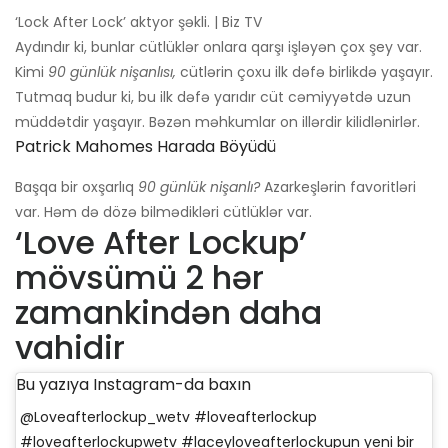
‘Lock After Lock’ aktyor şəkli. | Biz TV
Aydındır ki, bunlar cütlüklər onlara qarşı işləyən çox şey var.
Kimi
90 günlük nişanlısı,
cütlərin çoxu ilk dəfə birlikdə yaşayır.
Tutmaq budur ki, bu ilk dəfə yarıdır cüt cəmiyyətdə uzun
müddətdir yaşayır. Bəzən məhkumlar on illərdir kilidlənirlər.
Patrick Mahomes Harada Böyüdü
Başqa bir oxşarlıq
90 günlük nişanlı?
Azarkeşlərin favoritləri
var. Həm də dözə bilmədikləri cütlüklər var.
‘Love After Lockup’
mövsümü 2 hər
zamankindən daha
vahidir
Bu yazıya Instagram-da baxın
@Loveafterlockup_wetv #loveafterlockup
#loveafterlockupwetv #laceyloveafterlockupun yeni bir