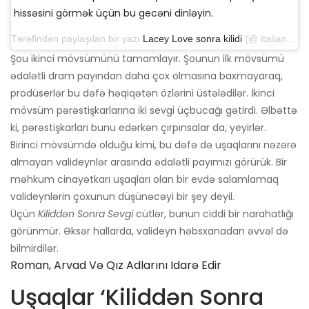
hissəsini görmək üçün bu gecəni dinləyin.
Tərəfindən paylaşılan bir yazı
Lacey Love sonra kilidi
(@ italian_queen757) 15 Noyabr 2019 tarixində 16:55 PST
Şou ikinci mövsümünü tamamlayır. Şounun ilk mövsümü
ədalətli dram payından daha çox olmasına baxmayaraq,
prodüserlər bu dəfə həqiqətən özlərini üstələdilər. İkinci
mövsüm pərəstişkarlarına iki sevgi üçbucağı gətirdi. Əlbəttə
ki, pərəstişkarları bunu edərkən çırpınsalar da, yeyirlər.
Birinci mövsümdə olduğu kimi, bu dəfə də uşaqlarını nəzərə
almayan valideynlər arasında ədalətli payımızı görürük. Bir
məhkum cinayətkarı uşaqları olan bir evdə salamlamaq
valideynlərin çoxunun düşünəcəyi bir şey deyil.
Üçün
Kiliddən Sonra Sevgi
cütlər, bunun ciddi bir narahatlığı
görünmür. Əksər hallarda, valideyn həbsxanadan əvvəl də
bilmirdilər.
Roman, Arvad Və Qız Adlarını Idarə Edir
Uşaqlar ‘Kiliddən Sonra