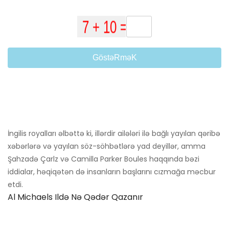
GöstəRməK
İngilis royalları əlbəttə ki, illərdir ailələri ilə bağlı yayılan qəribə
xəbərlərə və yayılan söz-söhbətlərə yad deyillər, amma
Şahzadə Çarlz və Camilla Parker Boules haqqında bəzi
iddialar, həqiqətən də insanların başlarını cızmağa məcbur
etdi.
Al Michaels Ildə Nə Qədər Qazanır