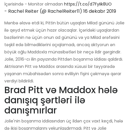
İçərisində - Monitor olmadan
https://t.co/d7FyIik8UO
- Rachel Reiter (@ RachelReiter11)
16 dekabr 2019
Mənbə əlavə etdi ki, Pittin bütün uşaqları Milad gününü Jolie
ilə qeyd etmək üçün hazır olacaqlar. İçəridəki uşaqlardan
bəzilərinin nə üçün onun ad gününü və ya Milad ərəfəsini
təşkil edə bilmədiklərini açıqlamadı, ancaq aktyorun ən
böyük oğlu Maddoxla münasibətləri bir neçə ildir gərgindir.
Jolie, 2016-cı ilin payızında Pittdən boşanma iddiası qaldırdı.
Aktrisanın Pitt və Maddox arasında xüsusi bir təyyarədə
yaşanan mübahisədən sonra evliliyin fişini çəkməyə qərar
verdiyi bildirildi.
Brad Pitt və Maddox hələ
danışıq şərtləri ilə
danışmırlar
Jolie'nin boşanma iddiasından üç ildən çox vaxt keçdi, hələ
də ikisi boşanmalarını yekunlaşdırmadı. Pitt və Jolie