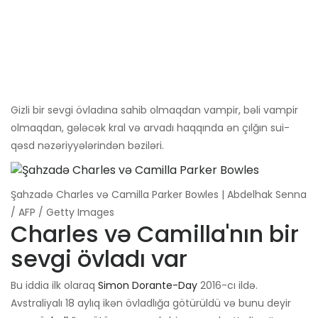
Gizli bir sevgi övladına sahib olmaqdan vampir, bəli vampir
olmaqdan, gələcək kral və arvadı haqqında ən çılğın sui-
qəsd nəzəriyyələrindən bəziləri.
Şahzadə Charles və Camilla Parker Bowles | Abdelhak Senna
/ AFP / Getty Images
Charles və Camilla'nın bir
sevgi övladı var
Bu iddia ilk olaraq
Simon Dorante-Day
2016-cı ildə.
Avstraliyalı 18 aylıq ikən övladlığa götürüldü və bunu deyir