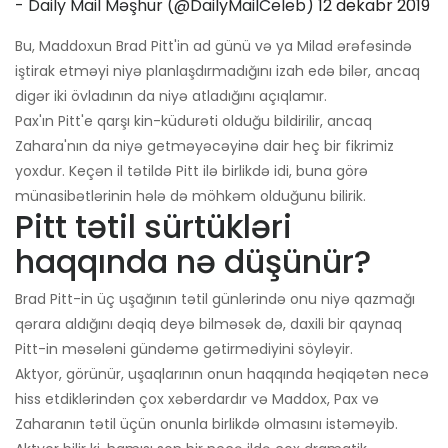
- Daily Mail Məşhur (@DailyMailCeleb)
12 dekabr 2019
Bu, Maddoxun Brad Pitt'in ad günü və ya Milad ərəfəsində
iştirak etməyi niyə planlaşdırmadığını izah edə bilər, ancaq
digər iki övladının da niyə atladığını açıqlamır.
Pax'ın Pitt'e qarşı kin-küdurəti olduğu bildirilir, ancaq
Zahara'nın da niyə getməyəcəyinə dair heç bir fikrimiz
yoxdur. Keçən il tətildə Pitt ilə birlikdə idi, buna görə
münasibətlərinin hələ də möhkəm olduğunu bilirik.
Pitt tətil sürtükləri
haqqında nə düşünür?
Brad Pitt-in üç uşağının tətil günlərində onu niyə qazmağı
qərara aldığını dəqiq deyə bilməsək də, daxili bir qaynaq
Pitt-in məsələni gündəmə gətirmədiyini söyləyir.
Aktyor, görünür, uşaqlarının onun haqqında həqiqətən necə
hiss etdiklərindən çox xəbərdardır və Maddox, Pax və
Zaharanın tətil üçün onunla birlikdə olmasını istəməyib.