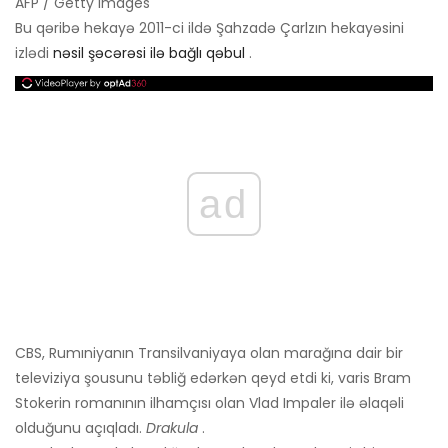
AFP / Getty Images
Bu qəribə hekayə 2011-ci ildə Şahzadə Çarlzın hekayəsini
izlədi
nəsil şəcərəsi ilə bağlı qəbul
.
ad
CBS, Rumıniyanın Transilvaniyaya olan marağına dair bir
televiziya şousunu təbliğ edərkən qeyd etdi ki, varis Bram
Stokerin romanının ilhamçısı olan Vlad Impaler ilə əlaqəli
olduğunu açıqladı.
Drakula
.