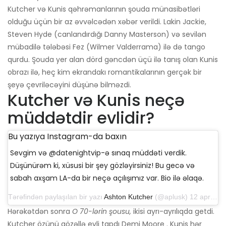
Kutcher və Kunis qəhrəmanlarının şouda münasibətləri
olduğu üçün bir az əvvəlcədən xəbər verildi. Lakin Jackie,
Steven Hyde (canlandırdığı Danny Masterson) və sevilən
mübadilə tələbəsi Fez (Wilmer Valderrama) ilə də tango
qurdu. Şouda yer alan dörd gəncdən üçü ilə tanış olan Kunis
obrazı ilə, heç kim ekrandakı romantikalarının gerçək bir
şeyə çevriləcəyini düşünə bilməzdi.
Kutcher və Kunis neçə
müddətdir evlidir?
Bu yazıya Instagram-da baxın
Sevgim və @datenightvip-ə sınaq müddəti verdik.
Düşünürəm ki, xüsusi bir şey gözləyirsiniz! Bu gecə və
sabah axşam LA-da bir neçə açılışımız var. Bio ilə əlaqə.
Tərəfindən paylaşılan bir yazı
Ashton Kutcher
(@aplusk) 12 aprel 2019-cu il, saat 14: 50-də PDT
Hərəkətdən sonra
O 70-lərin şousu,
ikisi ayrı-ayrılıqda getdi.
Kutcher özünü gözəllə evli tapdı Demi Moore . Kunis hər