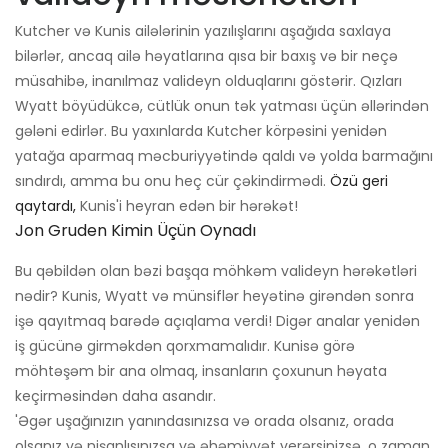
Kutcher və Kunis ailələrinin yazılışlarını aşağıda saxlaya
bilərlər, ancaq ailə həyatlarına qısa bir baxış və bir neçə
müsahibə, inanılmaz valideyn olduqlarını göstərir. Qızları
Wyatt böyüdükcə, cütlük onun tək yatması üçün əllərindən
gələni edirlər. Bu yaxınlarda Kutcher körpəsini yenidən
yatağa aparmaq məcburiyyətində qaldı və yolda barmağını
sındırdı, amma bu onu heç cür çəkindirmədi.
Özü geri
qaytardı,
Kunis'i heyran edən bir hərəkət!
Jon Gruden Kimin Üçün Oynadı
Bu qəbildən olan bəzi başqa möhkəm valideyn hərəkətləri
nədir? Kunis, Wyatt və münsiflər heyətinə girəndən sonra
işə qayıtmaq barədə açıqlama verdi! Digər analar yenidən
iş gücünə girməkdən qorxmamalıdır. Kunisə görə
möhtəşəm bir ana olmaq, insanların çoxunun həyata
keçirməsindən daha asandır.
'Əgər uşağınızın yanındasınızsa və orada olsanız, orada
olsanız və nişanlısınızsa və əhəmiyyət verərsinizsə, o zaman