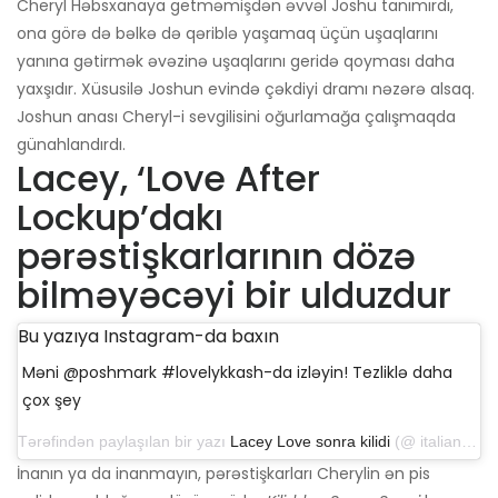
Cheryl Həbsxanaya getməmişdən əvvəl Joshu tanımırdı,
ona görə də bəlkə də qəriblə yaşamaq üçün uşaqlarını
yanına gətirmək əvəzinə uşaqlarını geridə qoyması daha
yaxşıdır. Xüsusilə Joshun evində çəkdiyi dramı nəzərə alsaq.
Joshun anası Cheryl-i sevgilisini oğurlamağa çalışmaqda
günahlandırdı.
Lacey, ‘Love After
Lockup’dakı
pərəstişkarlarının dözə
bilməyəcəyi bir ulduzdur
Bu yazıya Instagram-da baxın
Məni @poshmark #lovelykkash-da izləyin! Tezliklə daha
çox şey
Tərəfindən paylaşılan bir yazı
Lacey Love sonra kilidi
(@ italian_queen757) 26 noyabr 2019-cu il tarixində, saat 7: 17-də PST
İnanın ya da inanmayın, pərəstişkarları Cherylin ən pis