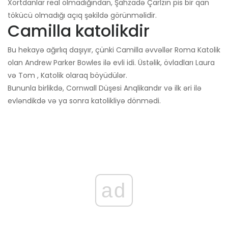
Xortdanlar real olmadığından, Şahzadə Çarlzın pis bir qan
tökücü olmadığı açıq şəkildə görünməlidir.
Camilla katolikdir
Bu hekayə ağırlıq daşıyır, çünki Camilla əvvəllər Roma Katolik
olan Andrew Parker Bowles ilə evli idi. Üstəlik, övladları Laura
və Tom , Katolik olaraq böyüdülər.
Bununla birlikdə, Cornwall Düşesi Anqlikandır və ilk əri ilə
evləndikdə və ya sonra katolikliyə dönmədi.
ad