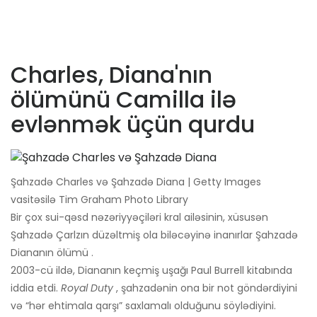
Charles, Diana'nın
ölümünü Camilla ilə
evlənmək üçün qurdu
Şahzadə Charles və Şahzadə Diana | Getty Images
vasitəsilə Tim Graham Photo Library
Bir çox sui-qəsd nəzəriyyəçiləri kral ailəsinin, xüsusən
Şahzadə Çarlzın düzəltmiş ola biləcəyinə inanırlar Şahzadə
Diananın ölümü .
2003-cü ildə, Diananın keçmiş uşağı Paul Burrell kitabında
iddia etdi.
Royal Duty
, şahzadənin ona bir not göndərdiyini
və “hər ehtimala qarşı” saxlamalı olduğunu söylədiyini.