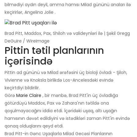
bilmədiyi aydın deyil, amma hamısı Milad gününü anaları ilə
keçirirlər, Angelina Jolie .
Brad Pitt, Maddox, Pax, Shiloh və valideynləri ilə | Şəkil Gregg
DeGuire / WireImage
Pittin tətil planlarının
içərisində
Pittin ad gününü və Milad ərəfəsini üç bioloji övladı - Şiloh,
Vivienne və Knoksla birlikdə Los-Ancelesdəki evində
keçirtdiyi bildirilir.
Görə
Marie Claire
, bir mənbə, Brad Pitt'in üç övladlığa
götürdüyü Maddox, Pax və Zahara'nın tətildə ona
qoşulmayacağını iddia etdi. İçəridəki uşaq, altı uşağın
hamısının dəvət edildiyini və istədikləri zaman Pitt'in evində
qonaq olduqlarını qeyd etdi.
Brad Pitt-in Gənc Uşaqlarla Milad Gecəsi Planlarının