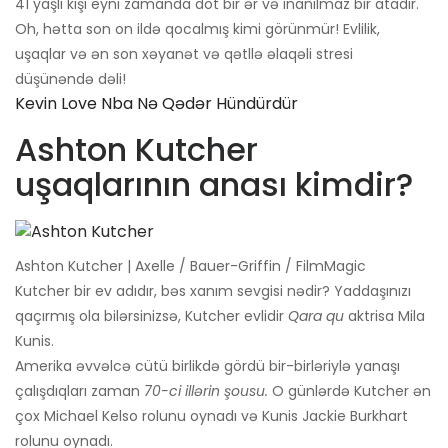
41 yaşlı kişi eyni zamanda dot bir ər və inanılmaz bir atadır.
Oh, hətta son on ildə qocalmış kimi görünmür! Evlilik,
uşaqlar və ən son xəyanət və qətllə əlaqəli stresi
düşünəndə dəli!
Kevin Love Nba Nə Qədər Hündürdür
Ashton Kutcher
uşaqlarının anası kimdir?
Ashton Kutcher | Axelle / Bauer-Griffin / FilmMagic
Kutcher bir ev adıdır, bəs xanım sevgisi nədir? Yaddaşınızı
qaçırmış ola bilərsinizsə, Kutcher evlidir
Qara qu
aktrisa Mila
Kunis.
Amerika əvvəlcə cütü birlikdə gördü bir-birləriylə yanaşı
çalışdıqları zaman
70-ci illərin şousu.
O günlərdə Kutcher ən
çox Michael Kelso rolunu oynadı və Kunis Jackie Burkhart
rolunu oynadı.