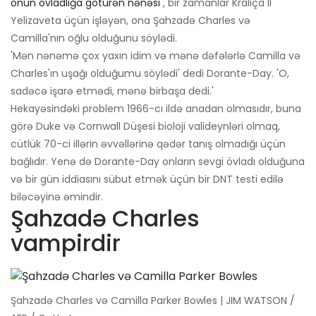
onun övladlığa götürən nənəsi
, bir zamanlar Kraliça II
Yelizaveta üçün işləyən, ona Şahzadə Charles və
Camilla'nın oğlu olduğunu söylədi.
'Mən nənəmə çox yaxın idim və mənə dəfələrlə Camilla və
Charles'ın uşağı olduğumu söylədi' dedi Dorante-Day. 'O,
sadəcə işarə etmədi, mənə birbaşa dedi.'
Hekayəsindəki problem 1966-cı ildə anadan olmasıdır, buna
görə Duke və Cornwall Düşesi bioloji valideynləri olmaq,
cütlük 70-ci illərin əvvəllərinə qədər tanış olmadığı üçün
bağlıdır. Yenə də Dorante-Day onların sevgi övladı olduğuna
və bir gün iddiasını sübut etmək üçün bir DNT testi edilə
biləcəyinə əmindir.
Şahzadə Charles
vampirdir
Şahzadə Charles və Camilla Parker Bowles | JIM WATSON /