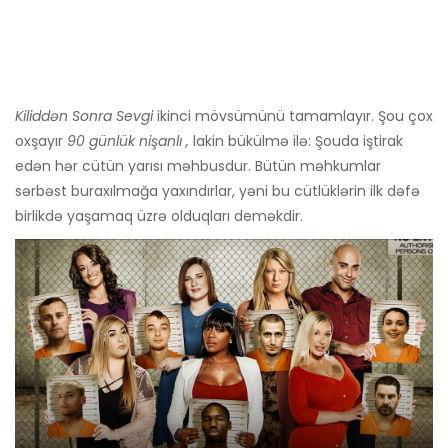
Kiliddən Sonra Sevgi
ikinci mövsümünü tamamlayır. Şou çox
oxşayır
90 günlük nişanlı ,
lakin bükülmə ilə: Şouda iştirak
edən hər cütün yarısı məhbusdur. Bütün məhkumlar
sərbəst buraxılmağa yaxındırlar, yəni bu cütlüklərin ilk dəfə
birlikdə yaşamaq üzrə olduqları deməkdir.