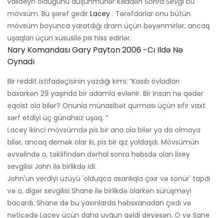
valideyn olduğunu düşünmürlər
Kiliddən Sonra Sevgi
bu
mövsüm. Bu şərəf gedir
Lacey
. Tərəfdarlar onu bütün
mövsüm boyunca yaratdığı dram üçün bəyənmirlər, ancaq
uşaqları üçün xüsusilə pis hiss edirlər.
Nary Komandası Gary Payton 2006 -cı Ildə Nə
Oynadı
Bir reddit istifadəçisinin yazdığı kimi: “Kasıb övladları
baxarkən 29 yaşında bir adamla evlənir. Bir insan nə qədər
eqoist ola bilər? Onunla münasibət qurması üçün sıfır vaxt
sərf etdiyi üç günahsız uşaq. ”
Lacey ikinci mövsümdə pis bir ana ola bilər ya da olmaya
bilər, ancaq demək olar ki, pis bir qız yoldaşdı. Mövsümün
əvvəlində o, təklifindən dərhal sonra həbsdə olan lisey
sevgilisi John ilə birlikdə idi.
John'un verdiyi üzüyü 'olduqca asanlıqla çıxır və sönür' tapdı
və o, digər sevgilisi Shane ilə birlikdə olarkən sürüşməyi
bacardı. Shane də bu yaxınlarda həbsxanadan çıxdı və
nəticədə Lacey üçün daha uyğun gəldi deyəsən. O və Şane