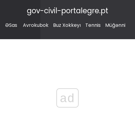
gov-civil-portalegre.pt
ƏSas
Avrokubok
Buz Xokkeyı
Tennis
Müğənni
ad