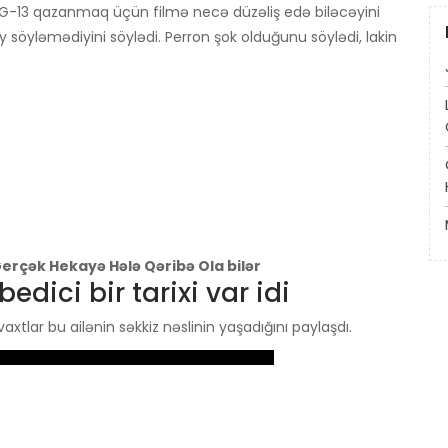
PG-13 qazanmaq üçün filmə necə düzəliş edə biləcəyini
söyləmədiyini söylədi. Perron şok olduğunu söylədi, lakin
Gerçək Hekayə Hələ Qəribə Ola bilər
edici bir tarixi var idi
 vaxtlar bu ailənin səkkiz nəslinin yaşadığını paylaşdı.