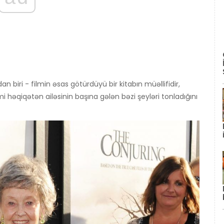
 biri - filmin əsas götürdüyü bir kitabın müəllifidir,
lmi həqiqətən ailəsinin başına gələn bəzi şeyləri tonladığını