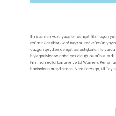
İlin istənilən vaxtı yaxşı bir dəhşət filmi üçün y
müasir klassiklər
Conjuring
bu mövsümün yayım si
düzgün qeydləri dəhşət pərəstişkarları ilə vurdu
hiyləgərliyindən daha çox olduğunu sübut etdi.
Film izah edildi Lorraine və Ed Warren's Perron a
hadisələrin araşdırılması. Vera Farmiga, Lili Taylo