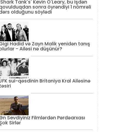
'Shark Tank's' Kevin O'Leary, bu işdən
qovulduqdan sonra öyrəndiyi 1 nömrəli
dərs olduğunu söylədi
Gigi Hadid və Zayn Malik yenidən tanış
olurlar - Ailəsi nə düşünür?
JFK sui-qəsdinin Britaniya Kral Ailəsinə
təsiri
Ən Sevdiyiniz Filmlərdən Pərdəarxası
Şok Sirlər