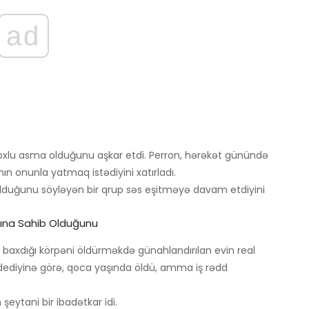
ad
ə çoxlu asma olduğunu aşkar etdi. Perron, hərəkət günündə
nın onunla yatmaq istədiyini xatırladı.
r olduğunu söyləyən bir qrup səs eşitməyə davam etdiyini
ına Sahib Olduğunu
r baxdığı körpəni öldürməkdə günahlandırılan evin real
dediyinə görə, qoca yaşında öldü, amma iş rədd
şeytani bir ibadətkar idi.