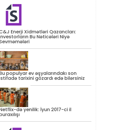
C&J Enerji Xidmətləri Qazancları:
İnvestorların Bu Nəticələri Niyə
Sevməmələri
Bu populyar ev əşyalarındakı son
istifadə tarixini gözardı edə bilərsiniz
Netflix-də yenilik: İyun 2017-ci il
buraxılışı