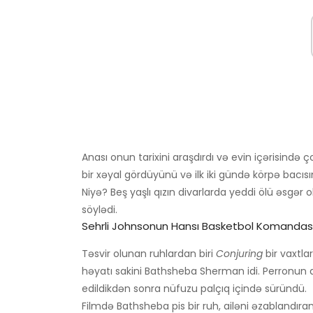
Anası onun tarixini araşdırdı və evin içərisind
bir xəyal gördüyünü və ilk iki gündə körpə bacısı
Niyə? Beş yaşlı qızın divarlarda yeddi ölü əsgə
söylədi.
Sehrli Johnsonun Hansı Basketbol Komandas
Təsvir olunan ruhlardan biri
Conjuring
bir vaxtla
həyatı sakini Bathsheba Sherman idi. Perronun 
edildikdən sonra nüfuzu palçıq içində süründü.
Filmdə Bathsheba pis bir ruh, ailəni əzablandıran 