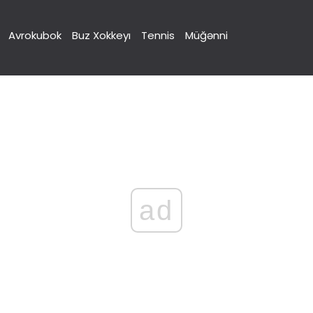
Avrokubok
Buz Xokkeyı
Tennis
Müğənni
ad