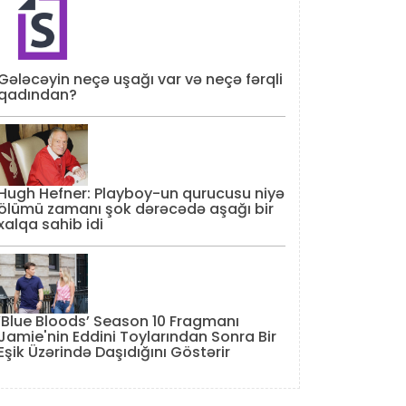
Gələcəyin neçə uşağı var və neçə fərqli
qadından?
Hugh Hefner: Playboy-un qurucusu niyə
ölümü zamanı şok dərəcədə aşağı bir
xalqa sahib idi
‘Blue Bloods’ Season 10 Fragmanı
Jamie'nin Eddini Toylarından Sonra Bir
Eşik Üzərində Daşıdığını Göstərir