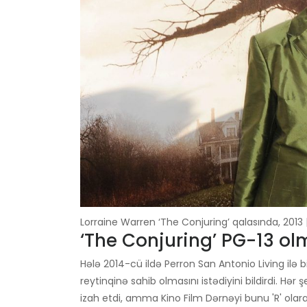
Lorraine Warren ‘The Conjuring’ qalasında, 201
‘The Conjuring’ PG-13 olm
Hələ 2014-cü ildə Perron San Antonio Living ilə b
reytinqinə sahib olmasını istədiyini bildirdi. H
izah etdi, amma Kino Film Dərnəyi bunu 'R' olar