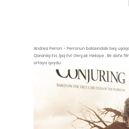
Andrea Perron - Perronun balasındakı beş uşaqdan
Qaranlıq Evi, İşıq Evi: Gerçək Hekayə
. Bir dəfə fi
ortaya qoydu.