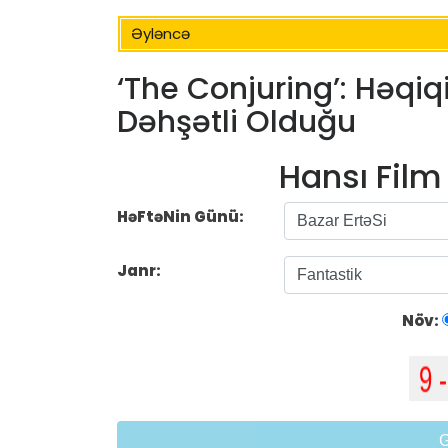
Əyləncə
‘The Conjuring’: Həqi
Dəhşətli Olduğu
Hansı Fil
HəFtəNin Günü:
Janr:
Növ: