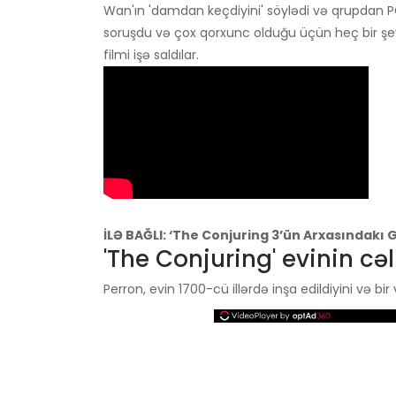
Wan'ın 'damdan keçdiyini' söylədi və qrupdan 
soruşdu və çox qorxunc olduğu üçün heç bir şey 
filmi işə saldılar.
İLƏ BAĞLI: ‘The Conjuring 3’ün Arxasındakı 
'The Conjuring' evinin cəlb
Perron, evin 1700-cü illərdə inşa edildiyini və bir