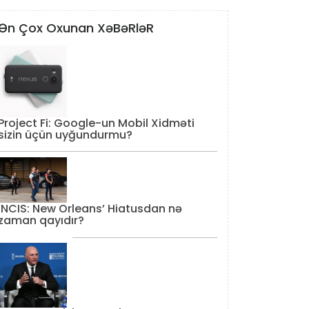
Ən Çox Oxunan XəBəRləR
Project Fi: Google-un Mobil Xidməti
sizin üçün uyğundurmu?
‘NCIS: New Orleans’ Hiatusdan nə
zaman qayıdır?