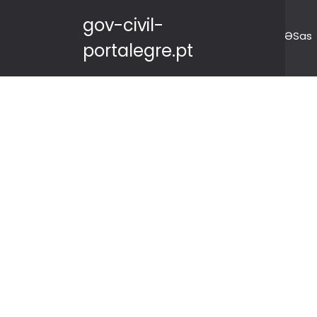
gov-civil-
ƏSas
portalegre.pt