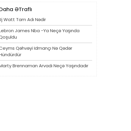
Daha ƏTraflı
Jj Watt Tam Adı Nədir
Lebron James Nba -ya Neçə Yaşında
Qoşuldu
Ceyms Qəhvəyi Idmançı Nə Qədər
Hündürdür
Marty Brennaman Arvadı Neçə Yaşındadır