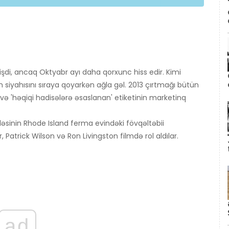
etişdi, ancaq Oktyabr ayı daha qorxunc hiss edir. Kimi
yahısını sıraya qoyarkən ağla gəl. 2013 çırtmağı bütün
 və 'həqiqi hadisələrə əsaslanan' etiketinin marketinq
iləsinin Rhode Island ferma evindəki fövqəltəbii
r, Patrick Wilson və Ron Livingston filmdə rol aldılar.
ad