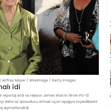
3 | Jeffrey Mayer / WireImage / Getty Images
alı idi
ir reportaj etdi və rejissor James Wan'ın filmin PG-13
ər şeyi daha az qorxuducu etmək üçün aşağıya söylədiklərini
aq qiymətləndirdi.