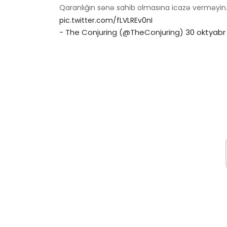
Qaranlığın sənə sahib olmasına icazə verməyin. 
pic.twitter.com/fLVLREv0nI
- The Conjuring (@TheConjuring)
30 oktyabr