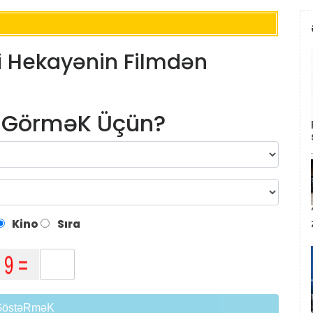
qi Hekayənin Filmdən
m GörməK Üçün?
Kino
Sıra
GöstəRməK