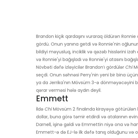
Brandon kiçik qardaşını vuraraq öldürən Ronnie 
gördü. Onun yanına getdi və Ronnie'nin oğlunun
bildiyi məyusluq, inciklik və qəzəb hisslərini iz
və Ronnie'yi bağışladı və Ronnie'yi atasını bağı
Növbəti dəfə izləyicilər Brandon’ı gördülər
Chi
Mö
seçdi. Onun səhnəsi Perry'nin yeni bir bina üçün l
ya da Jerrika'nın Mövsüm 3-ə dönməyəcəyini bi
qərar verməsi hələ aydın deyil.
Emmett
İldə
Chi
Mövsüm 2 finalında kirayəyə götürülən k
dollar, buna görə təmir etdirdi və atalarının ev
Darnell, işinə gəldi və Emmettin niyə ona və h
Emmett-ə də EJ-lə ilk dəfə tanış olduğunu və o