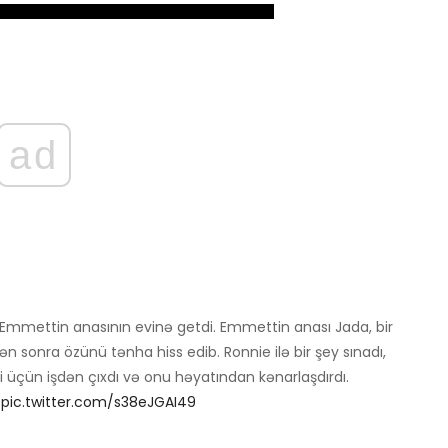
ad
Emmettin anasının evinə getdi. Emmettin anası Jada, bir
onra özünü tənha hiss edib. Ronnie ilə bir şey sınadı,
üçün işdən çıxdı və onu həyatından kənarlaşdırdı.
pic.twitter.com/s38eJGAI49