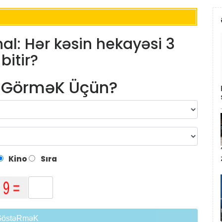
al: Hər kəsin hekayəsi 3
itir?
m GörməK Üçün?
Kino
Sıra
GöstəRməK