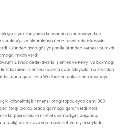
adlı şəxsi yük maşınının kənarında divar boyayarkən
 vurulduğu və öldürüldüyü üçün təsbit edə biləcəyini
ah etdi. Üzündən axan göz yaşları ilə Brandon sərbəst buraxdı
şlamağa imkan verdi.
vsüm 2 finalı; dedektivlərlə işləmək və Perry-yə baxmağı
ent kəsdiyini izləməsi ilə sona çatır. İzləyicilər nə Brandon
lirlər, buna görə Lena Waithe-nin onları necə kəsməyə
içik, köhnəlmiş bir mənzil otağı tapdı, ayda cəmi 300
indən fərqli olaraq orada qalmağa qərar verdi. Atası
amilə körpəsi anasına məhəl qoymadığını düşündü.
na təbliğ etmək əvəzinə məsləhət verdiyini söylədi.