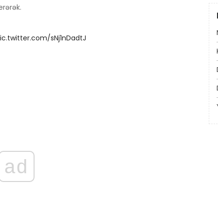
rərək.
ic.twitter.com/sNj1nDadtJ
ad