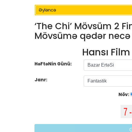
Əyləncə
‘The Chi’ Mövsüm 2 Fin
Mövsümə qədər necə b
Hansı Fil
HəFtəNin Günü:
Janr:
Növ: