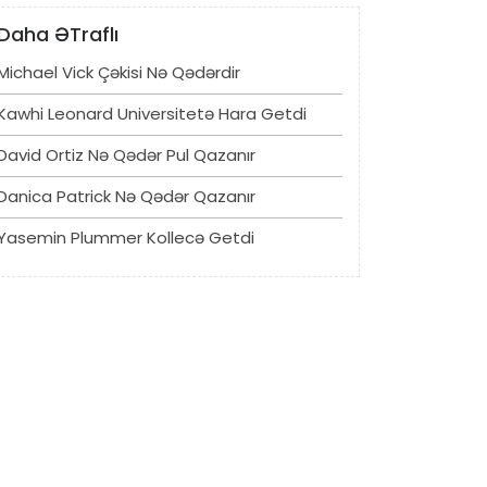
Daha ƏTraflı
Michael Vick Çəkisi Nə Qədərdir
Kawhi Leonard Universitetə ​​hara Getdi
David Ortiz Nə Qədər Pul Qazanır
Danica Patrick Nə Qədər Qazanır
Yasemin Plummer Kollecə Getdi