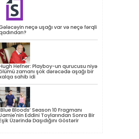
Gələcəyin neçə uşağı var və neçə fərqli
qadından?
Hugh Hefner: Playboy-un qurucusu niyə
ölümü zamanı şok dərəcədə aşağı bir
xalqa sahib idi
‘Blue Bloods’ Season 10 Fragmanı
Jamie'nin Eddini Toylarından Sonra Bir
Eşik Üzərində Daşıdığını Göstərir