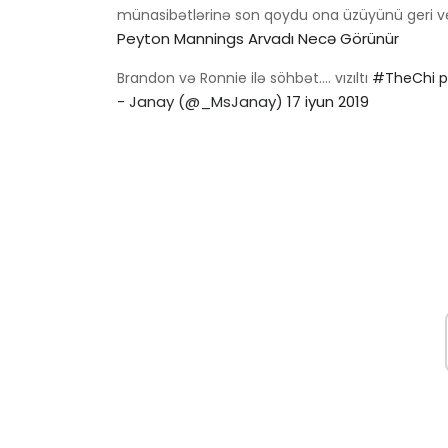
münasibətlərinə son qoydu ona üzüyünü geri ve
Peyton Mannings Arvadı Necə Görünür
Brandon və Ronnie ilə söhbət…. vızıltı
#TheChi
p
- Janay (@_MsJanay)
17 iyun 2019