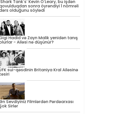
'Shark Tank's' Kevin O'Leary, bu işdən
qovulduqdan sonra öyrəndiyi 1 nömrəli
dərs olduğunu söylədi
Gigi Hadid və Zayn Malik yenidən tanış
olurlar - Ailəsi nə düşünür?
JFK sui-qəsdinin Britaniya Kral Ailəsinə
təsiri
Ən Sevdiyiniz Filmlərdən Pərdəarxası
Şok Sirlər