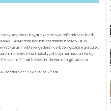
n yemək xəyallarını həyata keçirməklə mübarizəsini izlədi
kən. Tərəfdarlar Kevinin dostlarının kimliyini uzun
ayət xüsusi məktəbə gedərək qəlibdən çıxdığını gördülər.
toranın menecerinə məsuliyyət daşımamaqdan və üç
hi
Mövsüm 2 final 3 Mövsümdə yenidən götürülənə
məlumatlar var
Chi
Mövsüm 2 final.