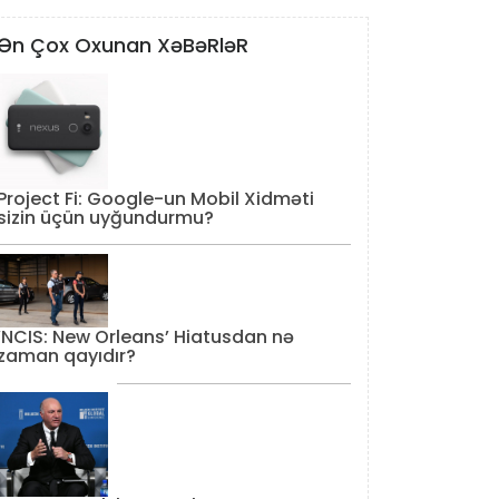
Ən Çox Oxunan XəBəRləR
Project Fi: Google-un Mobil Xidməti
sizin üçün uyğundurmu?
‘NCIS: New Orleans’ Hiatusdan nə
zaman qayıdır?