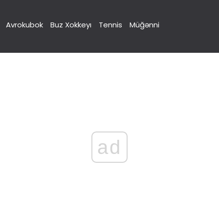
Avrokubok
Buz Xokkeyı
Tennis
Müğənni
ad