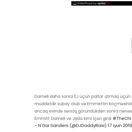
Darnell daha sonra EJ üçün paltar atmaq üçün 
müddətdir subay olub və Emmettin köçməsindən s
ancaq evində sərxoş göründükdən sonra nənəsi 
Emmitt Darnell və Jada kimi içəri girdi
#TheChi
- N'Gai Sanders (@DJDaddyRaw)
17 iyun 2019