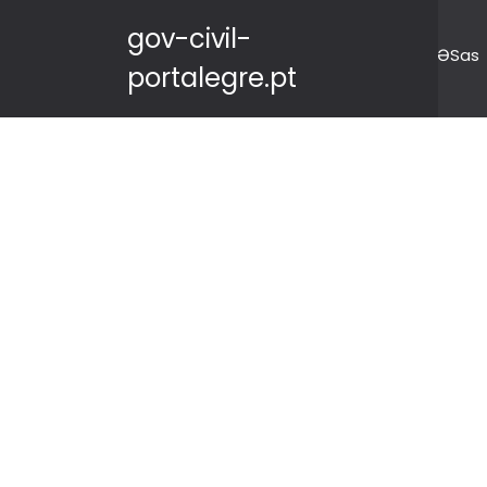
gov-civil-
ƏSas
portalegre.pt