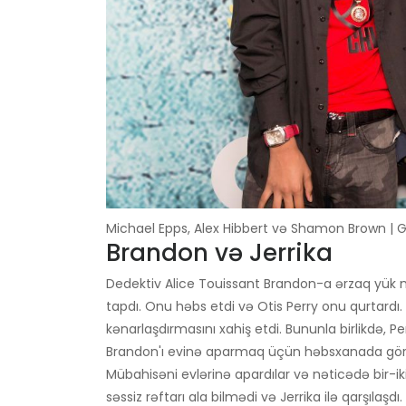
Michael Epps, Alex Hibbert və Shamon Brown | G
Brandon və Jerrika
Dedektiv Alice Touissant Brandon-a ərzaq yük maş
tapdı. Onu həbs etdi və Otis Perry onu qurtardı
kənarlaşdırmasını xahiş etdi. Bununla birlikdə, Pe
Brandon'ı evinə aparmaq üçün həbsxanada göründ
Mübahisəni evlərinə apardılar və nəticədə bir-ik
səssiz rəftarı ala bilmədi və Jerrika ilə qarşılaşd