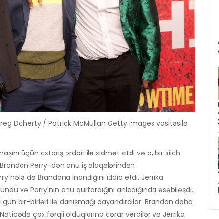
reg Doherty / Patrick McMullan Getty Images vasitəsilə
ını üçün axtarış orderi ilə xidmət etdi və o, bir silah
. Brandon Perry-dən onu iş əlaqələrindən
rry hələ də Brandona inandığını iddia etdi. Jerrika
ü və Perry'nin onu qurtardığını anladığında əsəbiləşdi.
i gün bir-birləri ilə danışmağı dayandırdılar. Brandon daha
ı. Nəticədə çox fərqli olduqlarına qərar verdilər və Jerrika