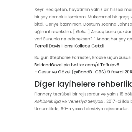
Xeyr. Həqiqətən, həyatımın yalnız bir hissəsi
bir şey demək istəmirəm. Mükəmməl bir qaçış v
bitdi. Geriyə baxmırsan. Dostum Joanna Johns
ağlımı itirəcəkdim. [
Gülür
] Ancaq bunu çoxdan, 
var! Bununla nə edəcəksən? ” Ancaq hər şey qa
Terrell Davis Hansı Kollecə Getdi
Bu gün Stephanie Forrester, Brooke üçün xüsusi 
BoldandGözəl
pic.twitter.com/rLTc9uipv8
- Cəsur və Gözəl (@BandB_CBS)
9 fevral 201
Digər layihələrə rəhbərli
Flannery təcrübəli bir rejissordur və yalnız 18 
Rəhbərlik
İşıq
və
Venesiya Seriyası
. 2017-ci ildə
Ümumilikdə, 60-a yaxın televiziya rejissorudur.