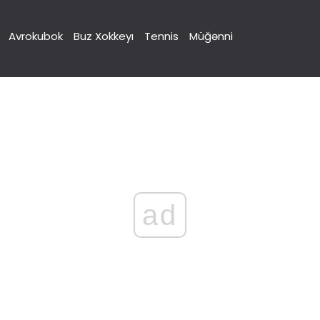
Avrokubok
Buz Xokkeyı
Tennis
Müğənni
ad