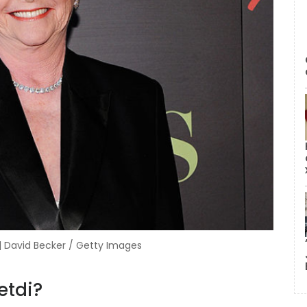
 | David Becker / Getty Images
 etdi?