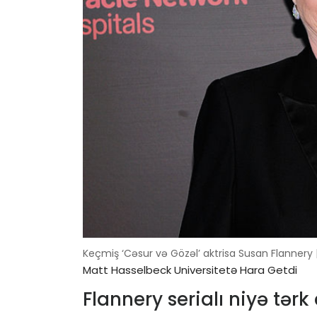
Keçmiş ‘Cəsur və Gözəl’ aktrisa Susan Flannery
Matt Hasselbeck Universitetə ​​hara Getdi
Flannery serialı niyə tərk