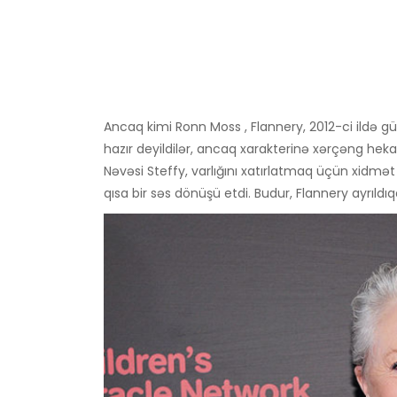
Ancaq kimi Ronn Moss , Flannery, 2012-ci ildə 
hazır deyildilər, ancaq xarakterinə xərçəng hekay
Nəvəsi Steffy, varlığını xatırlatmaq üçün xidmə
qısa bir səs dönüşü etdi. Budur, Flannery ayrıldıq