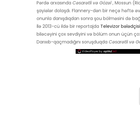
Pərdə arxasında
Cəsarətli və Gözəl
, Mossun (Ri
şayiələr dolaşdı. Flannery-dən bir neçə həftə əvvəl
onunla danışdıqdan sonra şou bölməsini də bağ
İlə 2013-cü ildə bir reportajda
Televizor bələdçisi
biləcəyini çox sevdiyini və bölüm onun üçün ço
Darıxıb-qaçmadığını soruşduqda
Cəsarətli və G