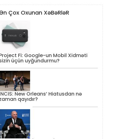
Ən Çox Oxunan XəBəRləR
Project Fi: Google-un Mobil Xidməti
sizin üçün uyğundurmu?
‘NCIS: New Orleans’ Hiatusdan nə
zaman qayıdır?