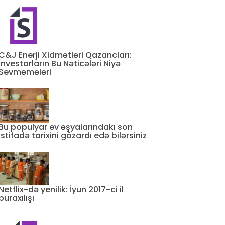
C&J Enerji Xidmətləri Qazancları:
İnvestorların Bu Nəticələri Niyə
Sevməmələri
Bu populyar ev əşyalarındakı son
istifadə tarixini gözardı edə bilərsiniz
Netflix-də yenilik: İyun 2017-ci il
buraxılışı