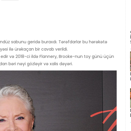
gündüz sabunu geridə buraxdı. Tərəfdarlar bu hərəkətə
əsi ilə ürəkaçan bir cavab verildi.
t edir və 2018-ci ildə Flannery, Brooke-nun toy günü üçün
dan bəri nəyi gözləyir və xalis dəyəri.