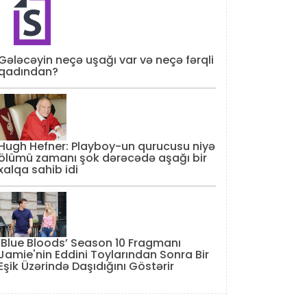
Gələcəyin neçə uşağı var və neçə fərqli
qadından?
Hugh Hefner: Playboy-un qurucusu niyə
ölümü zamanı şok dərəcədə aşağı bir
xalqa sahib idi
‘Blue Bloods’ Season 10 Fragmanı
Jamie'nin Eddini Toylarından Sonra Bir
Eşik Üzərində Daşıdığını Göstərir