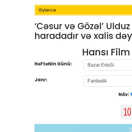
Əyləncə
‘Cəsur və Gözəl’ Ulduz
haradadır və xalis dəy
Hansı Fil
HəFtəNin Günü:
Janr:
Növ: