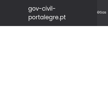
gov-civil-
ƏSas
portalegre.pt