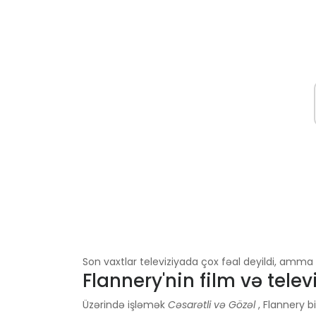
Son vaxtlar televiziyada çox fəal deyildi, amma
Flannery'nin film və televi
Üzərində işləmək
Cəsarətli və Gözəl
, Flannery bi