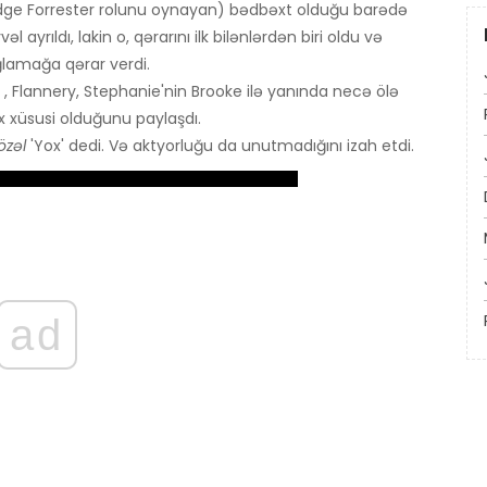
dge Forrester rolunu oynayan) bədbəxt olduğu barədə
 ayrıldı, lakin o, qərarını ilk bilənlərdən biri oldu və
lamağa qərar verdi.
, Flannery, Stephanie'nin Brooke ilə yanında necə ölə
x xüsusi olduğunu paylaşdı.
özəl
'Yox' dedi. Və aktyorluğu da unutmadığını izah etdi.
ad