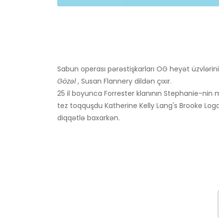
Sabun operası pərəstişkarları OG heyət üzvləri
Gözəl
, Susan Flannery dildən çıxır.
25 il boyunca Forrester klanının Stephanie-nin m
tez toqquşdu Katherine Kelly Lang's Brooke Loga
diqqətlə baxarkən.