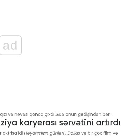
ad
 qızı və nəvəsi qonaq çıxdı
B&B
onun gedişindən bəri.
ziya karyerası sərvətini artırdı
r aktrisa idi
Həyatımızın günləri
,
Dallas
və bir çox film və