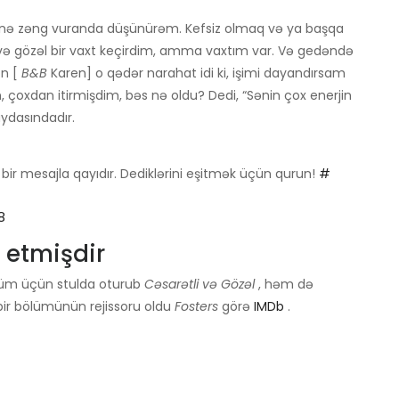
 mənə zəng vuranda düşünürəm. Kefsiz olmaq və ya başqa
ə gözəl bir vaxt keçirdim, amma vaxtım var. Və gedəndə
on [
B&B
Karen] o qədər narahat idi ki, işimi dayandırsam
çoxdan itirmişdim, bəs nə oldu? Dedi, “Sənin çox enerjin
ydasındadır.
bir mesajla qayıdır. Dediklərini eşitmək üçün qurun!
#
8
k etmişdir
bölüm üçün stulda oturub
Cəsarətli və Gözəl
, həm də
 bir bölümünün rejissoru oldu
Fosters
görə
IMDb
.