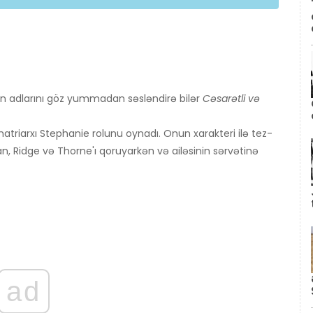
nin adlarını göz yummadan səsləndirə bilər
Cəsarətli və
atriarxı Stephanie rolunu oynadı. Onun xarakteri ilə tez-
n, Ridge və Thorne'ı qoruyarkən və ailəsinin sərvətinə
ad