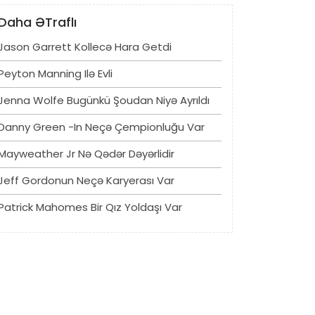
Daha ƏTraflı
Jason Garrett Kollecə Hara Getdi
Peyton Manning Ilə Evli
Jenna Wolfe Bugünkü Şoudan Niyə Ayrıldı
Danny Green -in Neçə Çempionluğu Var
Mayweather Jr Nə Qədər Dəyərlidir
Jeff Gordonun Neçə Karyerası Var
Patrick Mahomes Bir Qız Yoldaşı Var