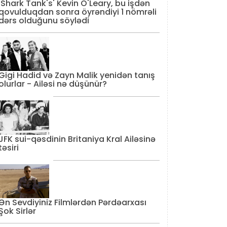
'Shark Tank's' Kevin O'Leary, bu işdən
qovulduqdan sonra öyrəndiyi 1 nömrəli
dərs olduğunu söylədi
Gigi Hadid və Zayn Malik yenidən tanış
olurlar - Ailəsi nə düşünür?
JFK sui-qəsdinin Britaniya Kral Ailəsinə
təsiri
Ən Sevdiyiniz Filmlərdən Pərdəarxası
Şok Sirlər