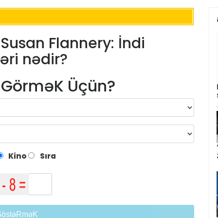
 Susan Flannery: İndi
əri nədir?
m GörməK Üçün?
Kino
Sıra
GöstəRməK