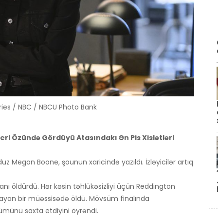
ries / NBC / NBCU Photo Bank
eri Özündə Gördüyü Atasındakı Ən Pis Xislətləri
uz Megan Boone, şounun xaricində yazıldı. İzləyicilər artıq
ı öldürdü. Hər kəsin təhlükəsizliyi üçün Reddington
ayan bir müəssisədə öldü. Mövsüm finalında
ümünü saxta etdiyini öyrəndi.