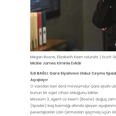
Megan Boone, Elizabeth Keen rolunda. | Scott G
Mickie James Kiminlə Evlidir
İLƏ BAĞLI: Qara Siyahının Ulduz Ceyms Spad
Açıqlayır
O vaxtdan bəri dörd mövsümdür
Qara siyahı
uld
bunun bir süjet cihazı olduğunu bilirlər.
Mövsüm 3, agent Liz Keen'i (Boone) doğuş zaman
(Spader) baş barmağı altında işləyən açıqlanm
pərəstişkarları Lizin Qırmızıdan qaçmaq üçün öl