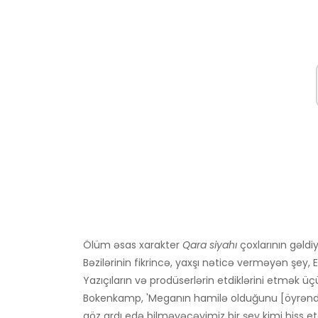
Ölüm əsas xarakter
Qara siyahı
çoxlarının gəldiy
Bəzilərinin fikrincə, yaxşı nəticə verməyən şey, 
Yazıçıların və prodüserlərin etdiklərini etmək üçü
Bokenkamp, ​​'Meganın hamilə olduğunu [öyrəndik
göz ardı edə bilməyəcəyimiz bir şey kimi hiss etd