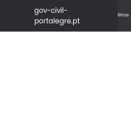
gov-civil-
ƏSas
portalegre.pt