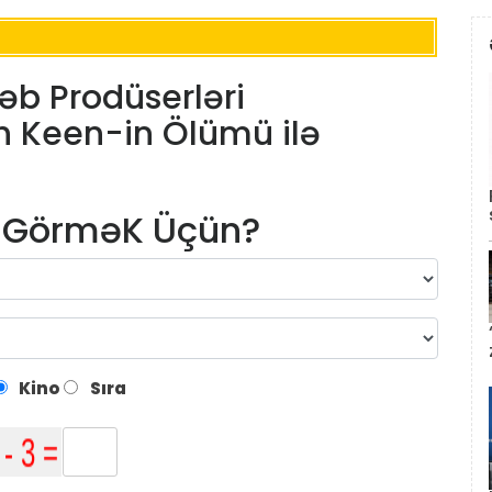
bəb Prodüserləri
th Keen-in Ölümü ilə
m GörməK Üçün?
Kino
Sıra