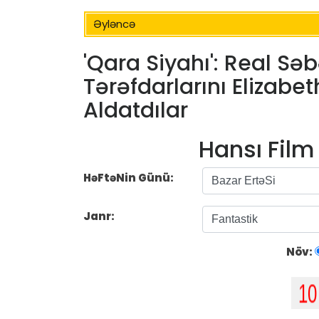
Əyləncə
'Qara Siyahı': Real Sə
Tərəfdarlarını Elizabe
Aldatdılar
Hansı Fil
HəFtəNin Günü:
Janr:
Növ: