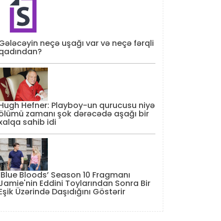
Gələcəyin neçə uşağı var və neçə fərqli
qadından?
Hugh Hefner: Playboy-un qurucusu niyə
ölümü zamanı şok dərəcədə aşağı bir
xalqa sahib idi
‘Blue Bloods’ Season 10 Fragmanı
Jamie'nin Eddini Toylarından Sonra Bir
Eşik Üzərində Daşıdığını Göstərir