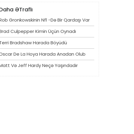
Daha ƏTraflı
Rob Gronkowskinin Nfl -də Bir Qardaşı Var
Brad Culpepper Kimin Üçün Oynadı
Terri Bradshaw Harada Böyüdü
Oscar De La Hoya Harada Anadan Olub
Matt Və Jeff Hardy Neçə Yaşındadır