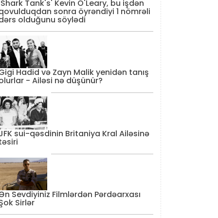
'Shark Tank's' Kevin O'Leary, bu işdən
qovulduqdan sonra öyrəndiyi 1 nömrəli
dərs olduğunu söylədi
Gigi Hadid və Zayn Malik yenidən tanış
olurlar - Ailəsi nə düşünür?
JFK sui-qəsdinin Britaniya Kral Ailəsinə
təsiri
Ən Sevdiyiniz Filmlərdən Pərdəarxası
Şok Sirlər