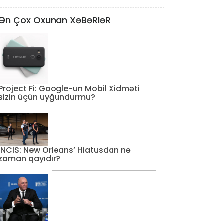
Ən Çox Oxunan XəBəRləR
Project Fi: Google-un Mobil Xidməti
sizin üçün uyğundurmu?
‘NCIS: New Orleans’ Hiatusdan nə
zaman qayıdır?