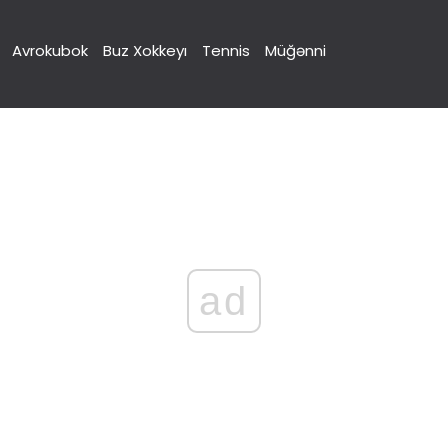
Avrokubok
Buz Xokkeyı
Tennis
Müğənni
ad