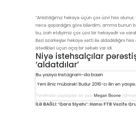
“Anlatdığımız hekayə üçün çox üzvi hiss olunur,
necə qopardığını görə bilərdim, amma bunun 
bu, izah etdiyimiz çox üzvi bir hekayədir və xarak
Bəzi azarkeşlər hekayə xətti ilə aldadıldığını his
istədikləri üçün açıq bir səbəb var idi.
Niyə istehsalçılar pərəsti
‘aldatdılar’
Bu yazıya Instagram-da baxın
Yeni iliniz mübarək! Budur 2016-cı ilin ən yaxşısı. 
Tərəfindən paylaşılan bir yazı
Megan Boone
(@msmeganboone)
İLƏ BAĞLI: ‘Qara Siyahı’: Hansı FTB Vəzifə 