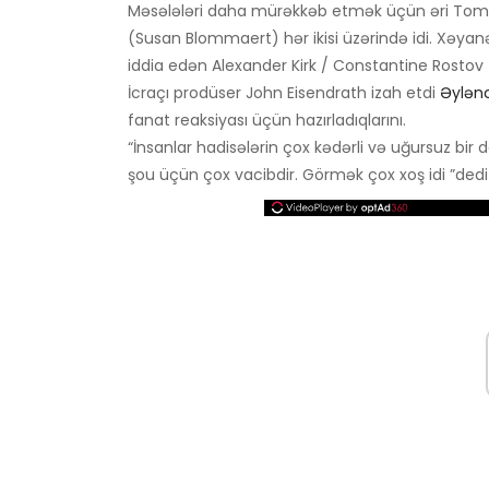
Məsələləri daha mürəkkəb etmək üçün əri Tom (
(Susan Blommaert) hər ikisi üzərində idi. Xəya
iddia edən Alexander Kirk / Constantine Rostov 
İcraçı prodüser John Eisendrath izah etdi
Əylənc
fanat reaksiyası üçün hazırladıqlarını.
“İnsanlar hadisələrin çox kədərli və uğursuz bir d
şou üçün çox vacibdir. Görmək çox xoş idi ”de