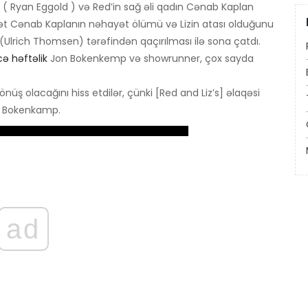
 Ryan Eggold ) və Red’in sağ əli qadın Cənab Kaplan
nət Cənab Kaplanın nəhayət ölümü və Lizin atası olduğunu
(Ulrich Thomsen) tərəfindən qaçırılması ilə sona çatdı.
ə həftəlik
Jon Bokenkemp və showrunner, çox sayda
önüş olacağını hiss etdilər, çünki [Red and Liz’s] əlaqəsi
di Bokenkamp.
ad