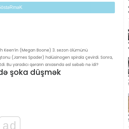
GöstəRməK
eth Keen’in (Megan Boone) 3. sezon ölümünü
ngtonu (James Spader) halüsinogen spirala çevirdi. Sonra,
tdi. Bu yaradıcı qərarın arxasında əsl səbəb nə idi?
-də şoka düşmək
ad