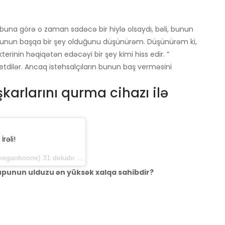
 buna görə o zaman sadəcə bir hiylə olsaydı, bəli, bunun
bunun başqa bir şey olduğunu düşünürəm. Düşünürəm ki,
terinin həqiqətən edəcəyi bir şey kimi hiss edir. ”
s etdilər. Ancaq istehsalçıların bunun baş verməsini
şkarlarını qurma cihazı ilə
İrəli!
 31 dekabr 2016-cı il tarixində, saat 14: 46-da
Qrupunun ulduzu ən yüksək xalqa sahibdir?