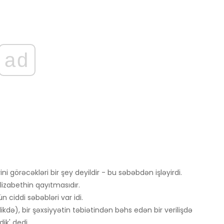
ad
ini görəcəkləri bir şey deyildir - bu səbəbdən işləyirdi.
Elizabethin qayıtmasıdır.
n ciddi səbəbləri var idi.
də), bir şəxsiyyətin təbiətindən bəhs edən bir verilişdə
ik' dedi.