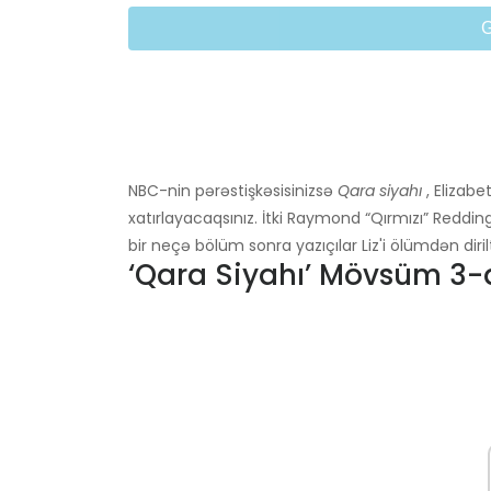
NBC-nin pərəstişkəsisinizsə
Qara siyahı
, Elizab
xatırlayacaqsınız. İtki Raymond “Qırmızı” Reddi
bir neçə bölüm sonra yazıçılar Liz'i ölümdən diril
‘Qara Siyahı’ Mövsüm 3