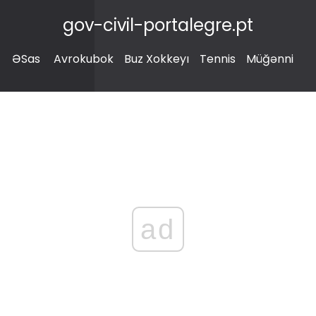
gov-civil-portalegre.pt
ƏSas
Avrokubok
Buz Xokkeyı
Tennis
Müğənni
ad