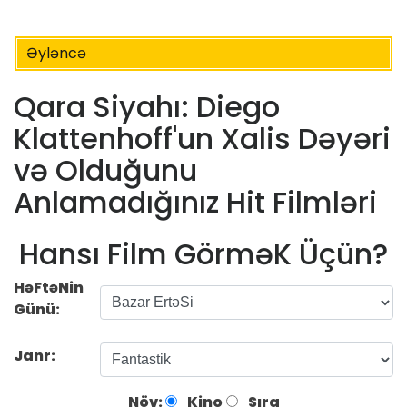
Əyləncə
Qara Siyahı: Diego
Klattenhoff'un Xalis Dəyəri
və Olduğunu
Anlamadığınız Hit Filmləri
Hansı Film GörməK Üçün?
HəFtəNin
Günü:
Janr:
Növ:
Kino
Sıra