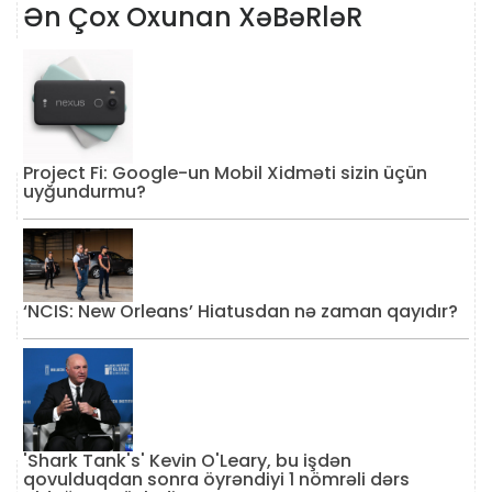
Ən Çox Oxunan XəBəRləR
Project Fi: Google-un Mobil Xidməti sizin üçün
uyğundurmu?
‘NCIS: New Orleans’ Hiatusdan nə zaman qayıdır?
'Shark Tank's' Kevin O'Leary, bu işdən
qovulduqdan sonra öyrəndiyi 1 nömrəli dərs