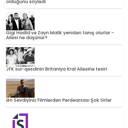
olduğunu söylədi
Gigi Hadid və Zayn Malik yenidən tanış olurlar -
Ailəsi nə düşünür?
JFK sui-qəsdinin Britaniya Kral Ailəsinə təsiri
Ən Sevdiyiniz Filmlərdən Pərdəarxası Şok Sirlər