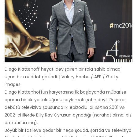
Diego Klattenoff həyatı dəyişdirən bir rola sahib olmaq
üçün bir müddət gözlədi. | Valery Hache / AFP / Getty
Images
Diego Klattenhoffun karyerasına ilk başlayanda mübarizə
aparan bir aktyor olduğunu söyləmək çətin deyil. Peşəkar
debütü televiziya şousunda iki epizodlu idi
Sənəd
2001 və
2002-ci illərdə Billy Ray Cyrusun oynadığı (narahat olma, biz
də xatırlamırıq).
Böyük bir fasiləyə qədər bir neçə şouda, şortda və televiziya