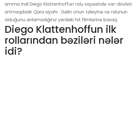
amma indi Diego Klattenhoffun rolu sayəsində var-dövləti
artmaqdadır
Qara siyahı
. Gəlin onun taleyinə və rolunun
olduğunu anlamadığınız yerdəki hit filmlərinə baxaq.
Diego Klattenhoffun ilk
rollarından bəziləri nələr
idi?