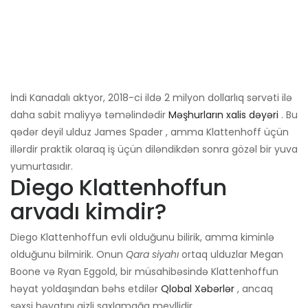
İndi Kanadalı aktyor, 2018-ci ildə 2 milyon dollarlıq sərvəti ilə
daha sabit maliyyə təməlindədir
Məşhurların xalis dəyəri
. Bu
qədər deyil ulduz James Spader , amma Klattenhoff üçün
illərdir praktik olaraq iş üçün diləndikdən sonra gözəl bir yuva
yumurtasıdır.
Diego Klattenhoffun
arvadı kimdir?
Diego Klattenhoffun evli olduğunu bilirik, amma kiminlə
olduğunu bilmirik. Onun
Qara siyahı
ortaq ulduzlar Megan
Boone və Ryan Eggold, bir müsahibəsində Klattenhoffun
həyat yoldaşından bəhs etdilər
Qlobal Xəbərlər
, ancaq
şəxsi həyatını gizli saxlamağa meyllidir.