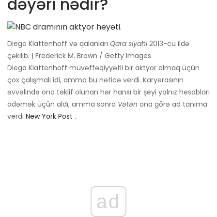
dəyəri nədir?
Diego Klattenhoff və qalanları
Qara siyahı
2013-cü ildə
çəkilib. | Frederick M. Brown / Getty Images
Diego Klattenhoff müvəffəqiyyətli bir aktyor olmaq üçün
çox çalışmalı idi, amma bu nəticə verdi. Karyerasının
əvvəlində ona təklif olunan hər hansı bir şeyi yalnız hesabları
ödəmək üçün aldı, amma sonra
Vətən
ona görə ad tanıma
verdi
New York Post
.
ad