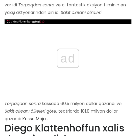
var idi
Torpaqdan sonra
və o, fantastik aksiyon filminin ən
yaxşı aktyorlarından biri idi
Sakit okeanı ölkələri
.
ad
Torpaqdan sonra
kassada 60.5 milyon dollar qazandı və
Sakit okeanı ölkələri
görə, teatrlarda 101,8 milyon dollar
qazandı
Kassa Mojo
.
Diego Klattenhoffun xalis