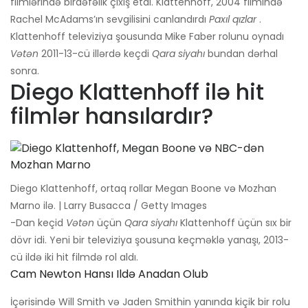
filmlərində birdəfəlik çıxış etdi. Klattenhoff, 2004 filmində
Rachel McAdams’ın sevgilisini canlandırdı
Paxıl qızlar
.
Klattenhoff televiziya şousunda Mike Faber rolunu oynadı
Vətən
2011-13-cü illərdə keçdi
Qara siyahı
bundan dərhal
sonra.
Diego Klattenhoff ilə hit
filmlər hansılardır?
Diego Klattenhoff, ortaq rollar Megan Boone və Mozhan
Marno ilə. | Larry Busacca / Getty Images
-Dan keçid
Vətən
üçün
Qara siyahı
Klattenhoff üçün sıx bir
dövr idi. Yeni bir televiziya şousuna keçməklə yanaşı, 2013-
cü ildə iki hit filmdə rol aldı.
Cam Newton Hansı Ildə Anadan Olub
İçərisində Will Smith və Jaden Smithin yanında kiçik bir rolu