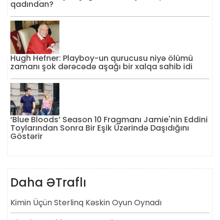
qadından?
Hugh Hefner: Playboy-un qurucusu niyə ölümü
zamanı şok dərəcədə aşağı bir xalqa sahib idi
‘Blue Bloods’ Season 10 Fragmanı Jamie'nin Eddini
Toylarından Sonra Bir Eşik Üzərində Daşıdığını
Göstərir
Daha ƏTraflı
Kimin Üçün Sterlinq Kəskin Oyun Oynadı