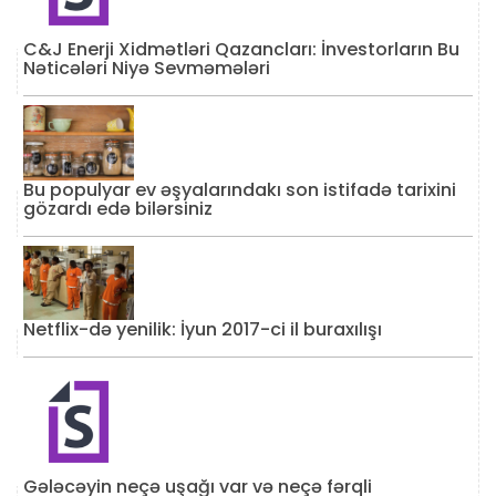
C&J Enerji Xidmətləri Qazancları: İnvestorların Bu
Nəticələri Niyə Sevməmələri
Bu populyar ev əşyalarındakı son istifadə tarixini
gözardı edə bilərsiniz
Netflix-də yenilik: İyun 2017-ci il buraxılışı
Gələcəyin neçə uşağı var və neçə fərqli