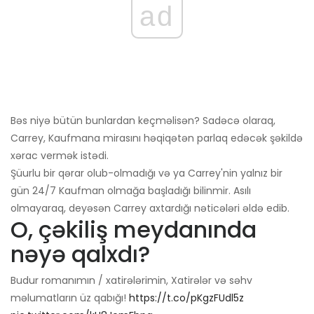
ad
Bəs niyə bütün bunlardan keçməlisən? Sadəcə olaraq,
Carrey, Kaufmana mirasını həqiqətən parlaq edəcək şəkildə
xərac vermək istədi.
Şüurlu bir qərar olub-olmadığı və ya Carrey'nin yalnız bir
gün 24/7 Kaufman olmağa başladığı bilinmir. Asılı
olmayaraq, deyəsən Carrey axtardığı nəticələri əldə edib.
O, çəkiliş meydanında
nəyə qalxdı?
Budur romanımın / xatirələrimin, Xatirələr və səhv
məlumatların üz qabığı!
https://t.co/pKgzFUdl5z