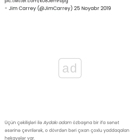
pic.twitter.com/kU8JemFbpg
- Jim Carrey (@JimCarrey)
25 Noyabr 2019
ad
Üçün çəkilişləri ilə
Aydakı adam
özbaşına bir ifa sənət
əsərinə çevrilərək, o dövrdən bəri çıxan çoxlu yaddaqalan
hekayələr var.