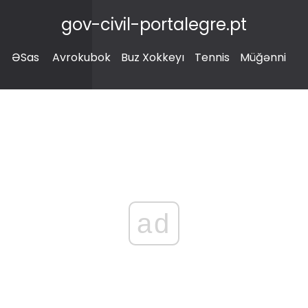
gov-civil-portalegre.pt
ƏSas
Avrokubok
Buz Xokkeyı
Tennis
Müğənni
ad