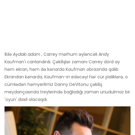
İldə
Aydakı adam
, Carrey mərhum əyləncəli Andy
Kaufman'ı canlandırdı. Çəkilişlər zamanı Carrey dörd ay
həm ekran, həm də kənarda Kaufman obrazında qalıb.
Ekrandan kənarda, Kaufman-ın edəcəyi hər cür pisliklərə, o
cümlədən həmyerlimiz Danny DeVitonu çəkiliş
meydançasında treylerində bağladığı zaman unudulmaz bir
'oyun' daxil olacaqdı.