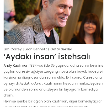
Jim Carrey | Leon Bennett / Getty Şəkillər
‘Aydakı insan’ istehsalı
Andy Kaufman
1984-cü ildə 35 yaşında, daha sonra beyninə
yayılan aqressiv ağciyər xərçəngi növü olan böyük hüceyrəli
karsinoma diaqnozundan sonra öldü. 15 il sonra, Carrey onu
oynayırdı
Aydakı adam
, Kaufmanın həyatını mərkəzləşdirən
və ölümündən sonra onu izləyən bir biyografik komediya
dramı.
Həmişə qəribə bir oğlan olan Kaufman, digər komediyaçılar