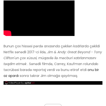
Bunun çox hissəsi pərdə arxasında çəkilən kadrlarda çəkildi
Netflix sənədli 2017-ci ildə,
Jim & Andy: Great Beyond - Tony
Clifton'un çox xüsusi, müqavilə ilə məcburi xatırlanmasını
təqdim etmək
. Sənədli filmdə, Carrey, Kaufman rolundakı
təcrübəsi barədə reportaj verdi və bunu etiraf etdi
onu bir
az apardı
sonra təkrar Jim olmağa qayıtmaq.