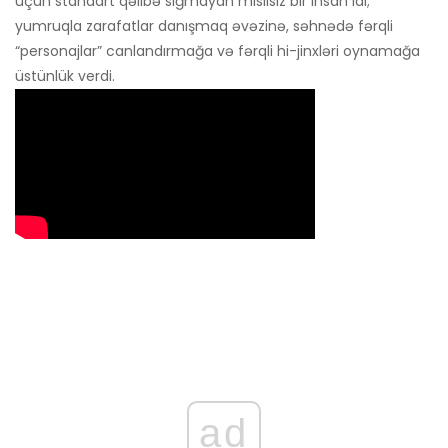
üçün standart qəlibə sığmayan misilsiz bir insan idi;
yumruqla zarafatlar danışmaq əvəzinə, səhnədə fərqli
“personajlar” canlandırmağa və fərqli hi-jinxləri oynamağa
üstünlük verdi.
ad