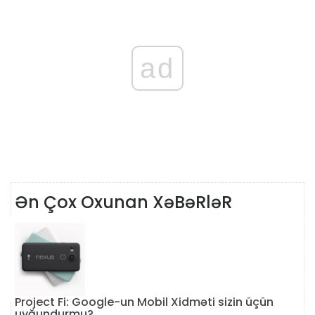
ad
Ən Çox Oxunan XəBəRləR
Project Fi: Google-un Mobil Xidməti sizin üçün
uyğundurmu?