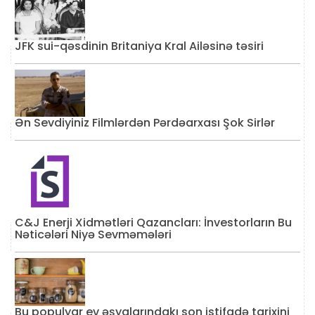
JFK sui-qəsdinin Britaniya Kral Ailəsinə təsiri
Ən Sevdiyiniz Filmlərdən Pərdəarxası Şok Sirlər
C&J Enerji Xidmətləri Qazancları: İnvestorların Bu
Nəticələri Niyə Sevməmələri
Bu populyar ev əşyalarındakı son istifadə tarixini