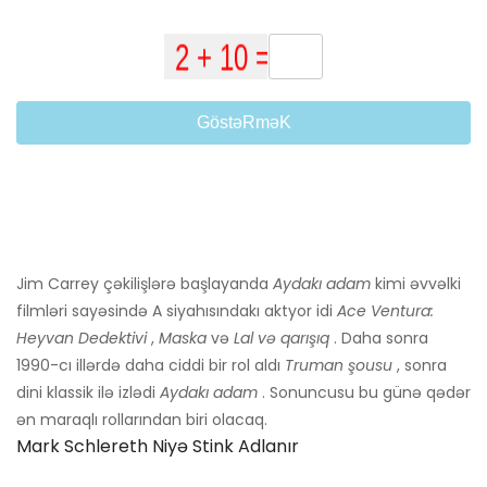
GöstəRməK
Jim Carrey çəkilişlərə başlayanda
Aydakı adam
kimi əvvəlki
filmləri sayəsində A siyahısındakı aktyor idi
Ace Ventura:
Heyvan Dedektivi
,
Maska
və
Lal və qarışıq
. Daha sonra
1990-cı illərdə daha ciddi bir rol aldı
Truman şousu
, sonra
dini klassik ilə izlədi
Aydakı adam
. Sonuncusu bu günə qədər
ən maraqlı rollarından biri olacaq.
Mark Schlereth Niyə Stink Adlanır