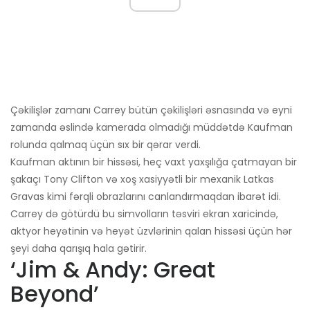
Çəkilişlər zamanı Carrey bütün çəkilişləri əsnasında və eyni
zamanda əslində kamerada olmadığı müddətdə Kaufman
rolunda qalmaq üçün sıx bir qərar verdi.
Kaufman aktının bir hissəsi, heç vaxt yaxşılığa çatmayan bir
şakaçı Tony Clifton və xoş xasiyyətli bir mexanik Latkas
Gravas kimi fərqli obrazlarını canlandırmaqdan ibarət idi.
Carrey də götürdü bu simvolların təsviri ekran xaricində,
aktyor heyətinin və heyət üzvlərinin qalan hissəsi üçün hər
şeyi daha qarışıq hala gətirir.
‘Jim & Andy: Great
Beyond’