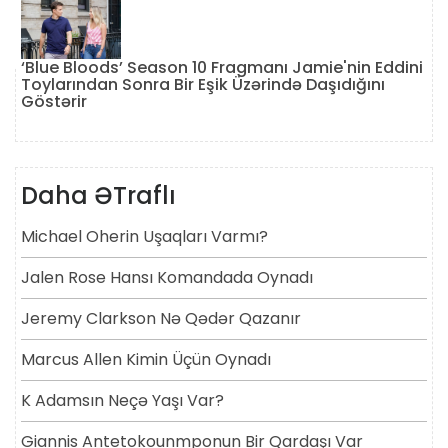
‘Blue Bloods’ Season 10 Fragmanı Jamie'nin Eddini
Toylarından Sonra Bir Eşik Üzərində Daşıdığını
Göstərir
Daha ƏTraflı
Michael Oherin Uşaqları Varmı?
Jalen Rose Hansı Komandada Oynadı
Jeremy Clarkson Nə Qədər Qazanır
Marcus Allen Kimin Üçün Oynadı
K Adamsın Neçə Yaşı Var?
Giannis Antetokounmponun Bir Qardaşı Var