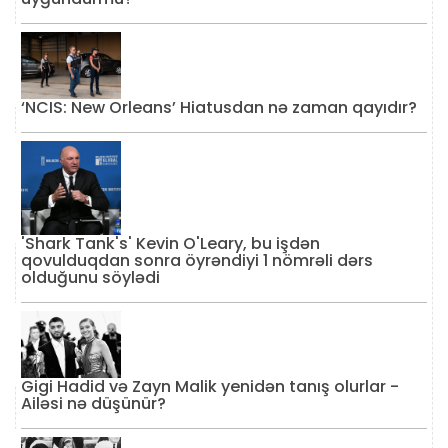
‘NCIS: New Orleans’ Hiatusdan nə zaman qayıdır?
'Shark Tank's' Kevin O'Leary, bu işdən
qovulduqdan sonra öyrəndiyi 1 nömrəli dərs
olduğunu söylədi
Gigi Hadid və Zayn Malik yenidən tanış olurlar -
Ailəsi nə düşünür?