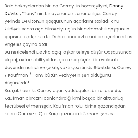
Belə hekayələrdən biri də Carrey-in həmrəyliyini,
Danny
DeVito
, “Tony” nin bir oyununun sonuna ilişdi. Carrey
yerində DeVitonun qoşqusunun açarlarını saxladı, onu
kilidlədi, sonra aça bilmədiyi üçün bir avtomobili qoşqunun
qapısına qədər sürdü. Daha sonra avtomobilin açarlarını Los
Angeles çayına atdı.
Bu nəticələndi DeVito açıq-aşkar tələyə düşür Qoşqusunda,
ekipaj, avtomobili yoldan çıxarmaq üçün bir evakuator
dayandırmalı idi və çəkiliş vaxtı çox itirildi. Əlbətdə ki, Carrey
/ Kaufman / Tony bütün vəziyyətin şən olduğunu
düşünürdü!
Bu, şübhəsiz ki, Carrey üçün yaddaqalan bir rol olsa da,
Kaufman obrazını canlandırdığı kimi başqa bir aktyorluq
təcrübəsi etməmişdir. Kaufman rolu, birinə qazandıqdan
sonra Carrey-ə Qızıl Kürə qazandırdı
Truman şousu
.