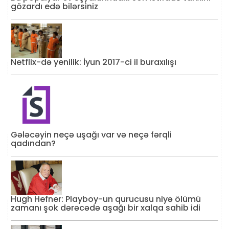
gözardı edə bilərsiniz
Netflix-də yenilik: İyun 2017-ci il buraxılışı
Gələcəyin neçə uşağı var və neçə fərqli
qadından?
Hugh Hefner: Playboy-un qurucusu niyə ölümü
zamanı şok dərəcədə aşağı bir xalqa sahib idi