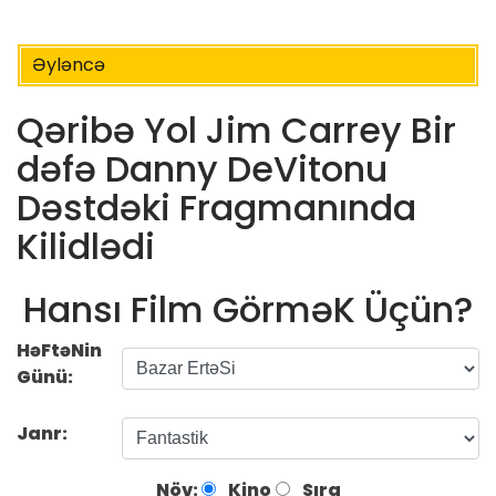
Əyləncə
Qəribə Yol Jim Carrey Bir
dəfə Danny DeVitonu
Dəstdəki Fragmanında
Kilidlədi
Hansı Film GörməK Üçün?
HəFtəNin
Günü:
Janr:
Növ:
Kino
Sıra