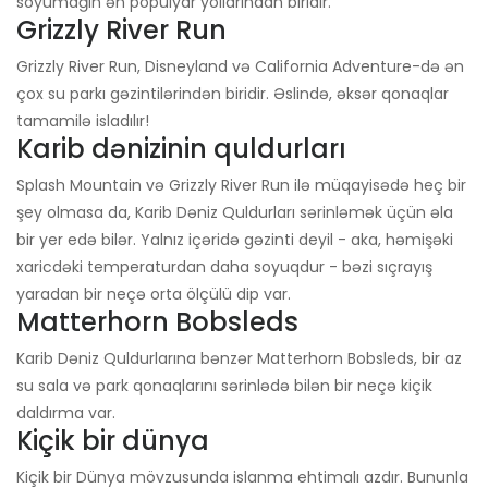
soyumağın ən populyar yollarından biridir.
Grizzly River Run
Grizzly River Run, Disneyland və California Adventure-də ən
çox su parkı gəzintilərindən biridir. Əslində, əksər qonaqlar
tamamilə isladılır!
Karib dənizinin quldurları
Splash Mountain və Grizzly River Run ilə müqayisədə heç bir
şey olmasa da, Karib Dəniz Quldurları sərinləmək üçün əla
bir yer edə bilər. Yalnız içəridə gəzinti deyil - aka, həmişəki
xaricdəki temperaturdan daha soyuqdur - bəzi sıçrayış
yaradan bir neçə orta ölçülü dip var.
Matterhorn Bobsleds
Karib Dəniz Quldurlarına bənzər Matterhorn Bobsleds, bir az
su sala və park qonaqlarını sərinlədə bilən bir neçə kiçik
daldırma var.
Kiçik bir dünya
Kiçik bir Dünya mövzusunda islanma ehtimalı azdır. Bununla