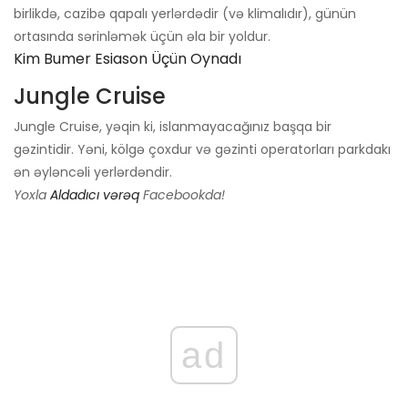
birlikdə, cazibə qapalı yerlərdədir (və klimalıdır), günün
ortasında sərinləmək üçün əla bir yoldur.
Kim Bumer Esiason Üçün Oynadı
Jungle Cruise
Jungle Cruise, yəqin ki, islanmayacağınız başqa bir
gəzintidir. Yəni, kölgə çoxdur və gəzinti operatorları parkdakı
ən əyləncəli yerlərdəndir.
Yoxla
Aldadıcı vərəq
Facebookda!
ad