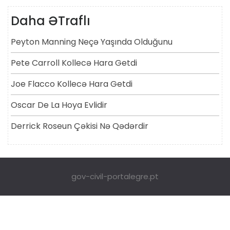
Daha ƏTraflı
Peyton Manning Neçə Yaşında Olduğunu
Pete Carroll Kollecə Hara Getdi
Joe Flacco Kollecə Hara Getdi
Oscar De La Hoya Evlidir
Derrick Roseun Çəkisi Nə Qədərdir
gov-civil-portalegre.pt