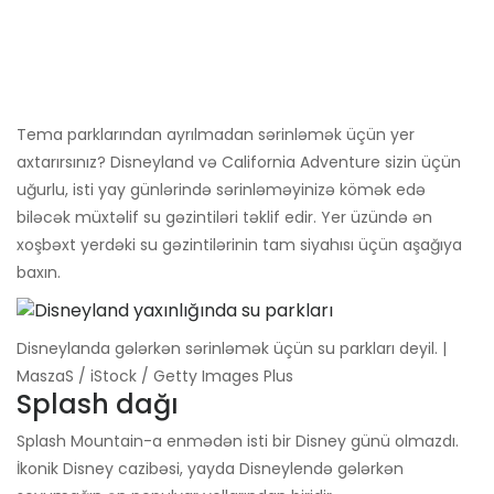
Tema parklarından ayrılmadan sərinləmək üçün yer
axtarırsınız? Disneyland və California Adventure sizin üçün
uğurlu, isti yay günlərində sərinləməyinizə kömək edə
biləcək müxtəlif su gəzintiləri təklif edir. Yer üzündə ən
xoşbəxt yerdəki su gəzintilərinin tam siyahısı üçün aşağıya
baxın.
Disneylanda gələrkən sərinləmək üçün su parkları deyil. |
MaszaS / iStock / Getty Images Plus
Splash dağı
Splash Mountain-a enmədən isti bir Disney günü olmazdı.
İkonik Disney cazibəsi, yayda Disneylendə gələrkən