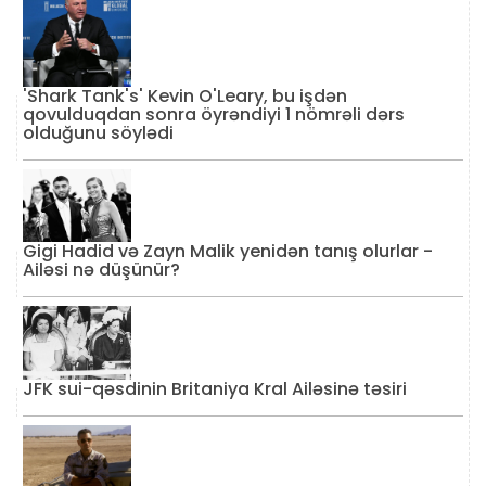
'Shark Tank's' Kevin O'Leary, bu işdən
qovulduqdan sonra öyrəndiyi 1 nömrəli dərs
olduğunu söylədi
Gigi Hadid və Zayn Malik yenidən tanış olurlar -
Ailəsi nə düşünür?
JFK sui-qəsdinin Britaniya Kral Ailəsinə təsiri