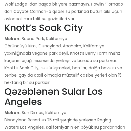
Wolf Lodge-dan başqa bir yerə baxmayın. Howlin ’Tornado-
dan Coyote Cannon-a qədər su parkında bütün ailə üçün
əyləncəli müxtəlif su gəzintiləri var.
Knott’s Soak City
Məkan:
Buena Park, Kaliforniya
Göründüyü kimi, Disneyland, Anaheim, Kaliforniya
yaxınlığındakı yeganə park deyil. Knott’s Berry Farm məhz
küçənin aşağı hissəsində yerləşir və burada su parkı var.
Knott’s Soak City, su sürüşmələri, borular, dalğa hovuzu və
tənbəl çay da daxil olmaqla müxtəlif cazibə yerləri olan 15
hektarlıq bir su parkıdır.
Qəzəblənən Sular Los
Angeles
Məkan:
San Dimas, Kaliforniya
Disneyland Resortun 25 mil şərqində yerləşən Raging
Waters Los Angeles, Kaliforniyanın ən böyük su parklarından