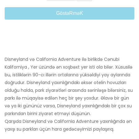
GöstəRməK
Disneyland və California Adventure ilə birlikdə Cənubi
Kaliforniya , Yer üzündə ən xoşbəxt yer isti ola bilər. Xüsusilə
bu, istiliklərin 90-cı illərin ortalarına yüksəldiyi yay aylarında
doğrudur. Disneyland yaxınlığındakı əksər otelin hovuzları
olduğu halda, park ziyarətləri arasında sərinləşə bilərsiniz, su
parkı ilə müqayisə edilən heç bir şey yoxdur. Əlavə bir gün
və ya iki gününüz varsa, Disneyland yaxınlığındakı bir çox su
parkından birini ziyarət etməyi düşünün.
Qarşıda Disneyland və California Adventure yaxınlığında ən
yaxşı su parkları üçün hara gedəcəyimizi paylaşırıq.