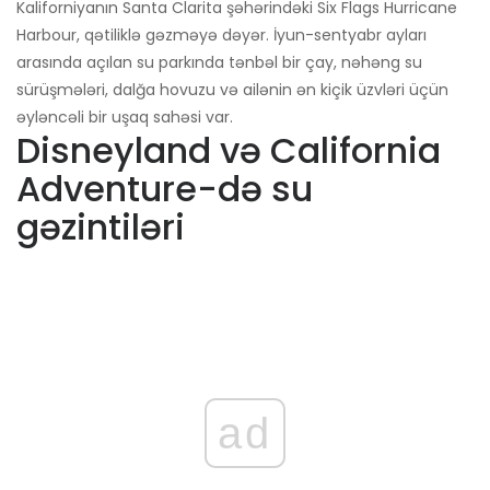
Kaliforniyanın Santa Clarita şəhərindəki Six Flags Hurricane
Harbour, qətiliklə gəzməyə dəyər. İyun-sentyabr ayları
arasında açılan su parkında tənbəl bir çay, nəhəng su
sürüşmələri, dalğa hovuzu və ailənin ən kiçik üzvləri üçün
əyləncəli bir uşaq sahəsi var.
Disneyland və California
Adventure-də su
gəzintiləri
ad