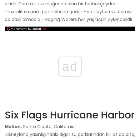
biridir. Dörd mil uzunluğunda olan bir tənbəl çaydan
müxtəlif su parkı gəzintilərinə qədər - su slaytları və borular
da daxil olmaqla - Raging Waters hər yaş üçün əyləncəlidir.
ad
Six Flags Hurricane Harbor
Məkan:
Santa Clarita, California
Disneyland yaxınlığındakı digər su parklarından bir az da olsa,