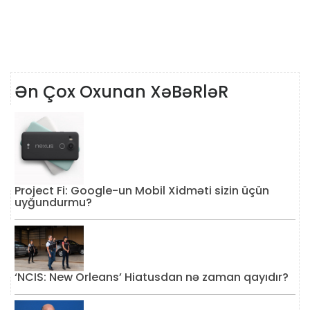
Ən Çox Oxunan XəBəRləR
Project Fi: Google-un Mobil Xidməti sizin üçün
uyğundurmu?
‘NCIS: New Orleans’ Hiatusdan nə zaman qayıdır?