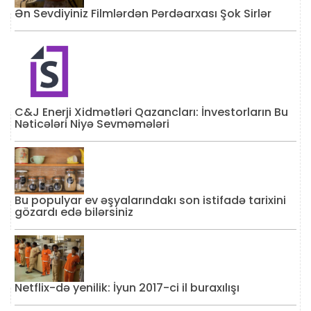
Ən Sevdiyiniz Filmlərdən Pərdəarxası Şok Sirlər
C&J Enerji Xidmətləri Qazancları: İnvestorların Bu
Nəticələri Niyə Sevməmələri
Bu populyar ev əşyalarındakı son istifadə tarixini
gözardı edə bilərsiniz
Netflix-də yenilik: İyun 2017-ci il buraxılışı