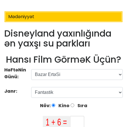
Mədəniyyət
Disneyland yaxınlığında
ən yaxşı su parkları
Hansı Film GörməK Üçün?
HəFtəNin
Günü:
Janr:
Növ:
Kino
Sıra