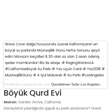
Wave Cove dalğa hovuzunda üzərək Kaliforniyanın ən
böyük su parkında Müstəqillik Günü Həftə Sonunu qeyd
edin! Mövsüm keçidləri $ 30-dan az olan 2 asan ödəniş
qədər mümkündür! Bio ilə əlaqə. # RagingWatersLA
#CaliforniasBöyük Su Parkı # Yaz üçün Canlı # Yaz2018 #
MüstəqillikGünü # 4 İyul Mübarək # Su Parkı #LosAngeles
Tərəfindən paylaşılan bir yazı
Qəzəblənən Sular Los Angeles
(@ragingwatersla) 30 iyun 2018-ci il, saat 17: 27-də PDT
Böyük Qurd Evi
Məkan:
Garden Grove, California
Disneyland yaxınlığında qapalı su parkı axtarırsınız? Great