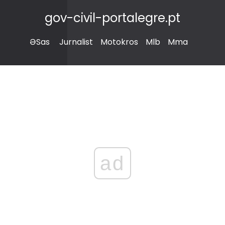
gov-civil-portalegre.pt
ƏSas
Jurnalist
Motokros
Mlb
Mma
ad