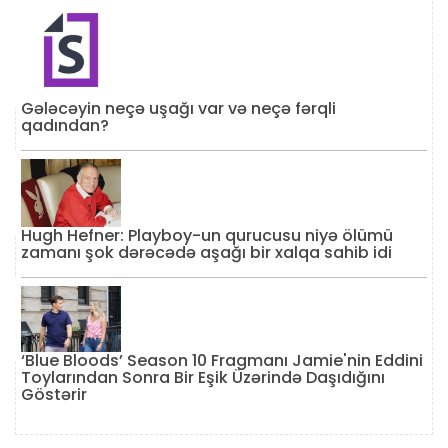
Gələcəyin neçə uşağı var və neçə fərqli
qadından?
Hugh Hefner: Playboy-un qurucusu niyə ölümü
zamanı şok dərəcədə aşağı bir xalqa sahib idi
‘Blue Bloods’ Season 10 Fragmanı Jamie'nin Eddini
Toylarından Sonra Bir Eşik Üzərində Daşıdığını
Göstərir