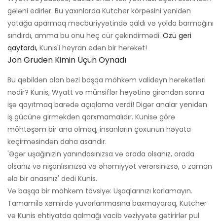
gələni edirlər. Bu yaxınlarda Kutcher körpəsini yenidən
yatağa aparmaq məcburiyyətində qaldı və yolda barmağını
sındırdı, amma bu onu heç cür çəkindirmədi.
Özü geri
qaytardı,
Kunis'i heyran edən bir hərəkət!
Jon Gruden Kimin Üçün Oynadı
Bu qəbildən olan bəzi başqa möhkəm valideyn hərəkətləri
nədir? Kunis, Wyatt və münsiflər heyətinə girəndən sonra
işə qayıtmaq barədə açıqlama verdi! Digər analar yenidən
iş gücünə girməkdən qorxmamalıdır. Kunisə görə
möhtəşəm bir ana olmaq, insanların çoxunun həyata
keçirməsindən daha asandır.
'Əgər uşağınızın yanındasınızsa və orada olsanız, orada
olsanız və nişanlısınızsa və əhəmiyyət verərsinizsə, o zaman
əla bir anasınız' dedi Kunis.
Və başqa bir möhkəm tövsiyə: Uşaqlarınızı korlamayın.
Tamamilə xəmirdə yuvarlanmasına baxmayaraq, Kutcher
və Kunis ehtiyatda qalmağı vacib vəziyyətə gətirirlər pul