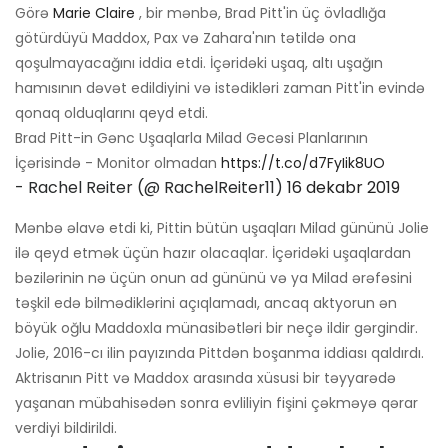
Görə
Marie Claire
, bir mənbə, Brad Pitt'in üç övladlığa
götürdüyü Maddox, Pax və Zahara'nın tətildə ona
qoşulmayacağını iddia etdi. İçəridəki uşaq, altı uşağın
hamısının dəvət edildiyini və istədikləri zaman Pitt'in evində
qonaq olduqlarını qeyd etdi.
Brad Pitt-in Gənc Uşaqlarla Milad Gecəsi Planlarının
İçərisində - Monitor olmadan
https://t.co/d7FyIik8UO
- Rachel Reiter (@ RachelReiter11)
16 dekabr 2019
Mənbə əlavə etdi ki, Pittin bütün uşaqları Milad gününü Jolie
ilə qeyd etmək üçün hazır olacaqlar. İçəridəki uşaqlardan
bəzilərinin nə üçün onun ad gününü və ya Milad ərəfəsini
təşkil edə bilmədiklərini açıqlamadı, ancaq aktyorun ən
böyük oğlu Maddoxla münasibətləri bir neçə ildir gərgindir.
Jolie, 2016-cı ilin payızında Pittdən boşanma iddiası qaldırdı.
Aktrisanın Pitt və Maddox arasında xüsusi bir təyyarədə
yaşanan mübahisədən sonra evliliyin fişini çəkməyə qərar
verdiyi bildirildi.