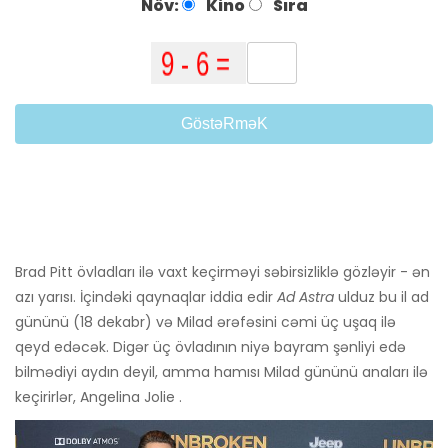
Növ:
Kino
Sıra
GöstəRməK
Brad Pitt övladları ilə vaxt keçirməyi səbirsizliklə gözləyir - ən
azı yarısı. İçindəki qaynaqlar iddia edir
Ad Astra
ulduz bu il ad
gününü (18 dekabr) və Milad ərəfəsini cəmi üç uşaq ilə
qeyd edəcək. Digər üç övladının niyə bayram şənliyi edə
bilmədiyi aydın deyil, amma hamısı Milad gününü anaları ilə
keçirirlər, Angelina Jolie .