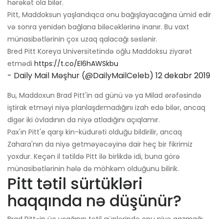
hərəkət ola bilər.
Pitt, Maddoksun yaşlandıqca onu bağışlayacağına ümid edir
və sonra yenidən bağlana biləcəklərinə inanır. Bu vaxt
münasibətlərinin çox uzaq qalacağı səslənir.
Bred Pitt Koreya Universitetində oğlu Maddoksu ziyarət
etmədi
https://t.co/El6hAWSkbu
- Daily Mail Məşhur (@DailyMailCeleb)
12 dekabr 2019
Bu, Maddoxun Brad Pitt'in ad günü və ya Milad ərəfəsində
iştirak etməyi niyə planlaşdırmadığını izah edə bilər, ancaq
digər iki övladının da niyə atladığını açıqlamır.
Pax'ın Pitt'e qarşı kin-küdurəti olduğu bildirilir, ancaq
Zahara'nın da niyə getməyəcəyinə dair heç bir fikrimiz
yoxdur. Keçən il tətildə Pitt ilə birlikdə idi, buna görə
münasibətlərinin hələ də möhkəm olduğunu bilirik.
Pitt tətil sürtükləri
haqqında nə düşünür?
Brad Pitt-in üç uşağının tətil günlərində onu niyə qazmağı