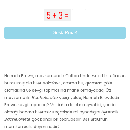
GöstəRməK
Hannah Brown, mövsümündə Colton Underwood tərəfindən
buraxılmış ola bilər
Bakalavr
, amma bu, qızımızın çölə
çıxmasına və sevgi tapmasına mane olmayacaq. Öz
mövsümü ilə
Bachelorette
yaxşı yolda, Hannah B. ovdadır.
Brown sevgi tapacaq? Və daha da əhəmiyyətlisi, şouda
olmağı bacara bilərmi? Keçmişdə rol oynadığını öyrəndik
Bachelorette
çox bahalı bir təcrübədir. Bəs Braunun
mümkün xalis dəyəri nədir?