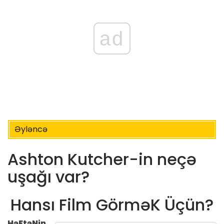
ad
Əyləncə
Ashton Kutcher-in neçə
uşağı var?
Hansı Film GörməK Üçün?
HəFtəNin