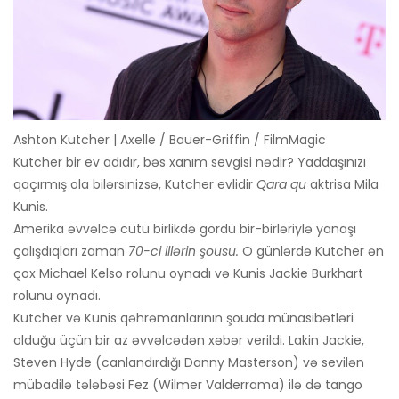
Ashton Kutcher | Axelle / Bauer-Griffin / FilmMagic
Kutcher bir ev adıdır, bəs xanım sevgisi nədir? Yaddaşınızı
qaçırmış ola bilərsinizsə, Kutcher evlidir
Qara qu
aktrisa Mila
Kunis.
Amerika əvvəlcə cütü birlikdə gördü bir-birləriylə yanaşı
çalışdıqları zaman
70-ci illərin şousu.
O günlərdə Kutcher ən
çox Michael Kelso rolunu oynadı və Kunis Jackie Burkhart
rolunu oynadı.
Kutcher və Kunis qəhrəmanlarının şouda münasibətləri
olduğu üçün bir az əvvəlcədən xəbər verildi. Lakin Jackie,
Steven Hyde (canlandırdığı Danny Masterson) və sevilən
mübadilə tələbəsi Fez (Wilmer Valderrama) ilə də tango