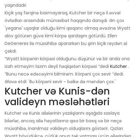
yaşındadır.
Kiçik yaş fərqinə baxmayaraq, Kutcher bir neçə il əvvəl
övladları arasındakı münasibət haqqında danışdı. Ən çox
'yeganə' uşaqlar olduğu kimi qısqanc olmaq əvəzinə Wyatt
alov götürən güvə kimi körpə qardaşını götürdü. Ellen
DeGeneres ilə müsahibə apararkən bu şirin kiçik rəydən əl
çəkdi.
“Wyatt körpənin körpəsi olduğunu düşünür və bir anda ona
izah etməyim lazım deyil
həqiqətən
körpəsi ”dedi
Kutcher
.
“Bunu necə edəcəyimi bilmirəm. Körpəni çox sevir ”dedi.
Əlavə etdi: 'Bu körpəni sevir - bəlkə də məndən çox.'
Kutcher və Kunis-dən
valideyn məsləhətləri
Kutcher və Kunis ailələrinin yazılışlarını aşağıda saxlaya
bilərlər, ancaq ailə həyatlarına qısa bir baxış və bir neçə
müsahibə, inanılmaz valideyn olduqlarını göstərir. Qızları
Wyatt böyüdükcə, cütlük onun tək yatması üçün əllərindən