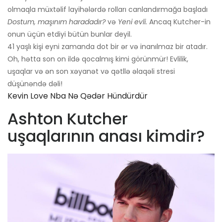
olmaqla müxtəlif layihələrdə rolları canlandırmağa başladı
Dostum, maşınım haradadır?
və
Yeni evli.
Ancaq Kutcher-in
onun üçün etdiyi bütün bunlar deyil.
41 yaşlı kişi eyni zamanda dot bir ər və inanılmaz bir atadır.
Oh, hətta son on ildə qocalmış kimi görünmür! Evlilik,
uşaqlar və ən son xəyanət və qətllə əlaqəli stresi
düşünəndə dəli!
Kevin Love Nba Nə Qədər Hündürdür
Ashton Kutcher
uşaqlarının anası kimdir?