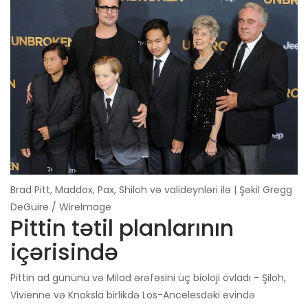
Brad Pitt, Maddox, Pax, Shiloh və valideynləri ilə | Şəkil Gregg
DeGuire / WireImage
Pittin tətil planlarının
içərisində
Pittin ad gününü və Milad ərəfəsini üç bioloji övladı - Şiloh,
Vivienne və Knoksla birlikdə Los-Ancelesdəki evində