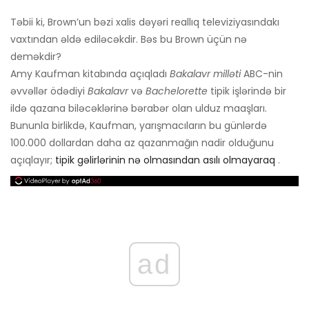
Təbii ki, Brown’un ​​bəzi xalis dəyəri reallıq televiziyasındakı
vaxtından əldə ediləcəkdir. Bəs bu Brown üçün nə
deməkdir?
Amy Kaufman kitabında açıqladı
Bakalavr milləti
ABC-nin
əvvəllər ödədiyi
Bakalavr
və
Bachelorette
tipik işlərində bir
ildə qazana biləcəklərinə bərabər olan ulduz maaşları.
Bununla birlikdə, Kaufman, yarışmacıların bu günlərdə
100.000 dollardan daha az qazanmağın nadir olduğunu
açıqlayır;
tipik gəlirlərinin nə olmasından asılı olmayaraq
.
ad