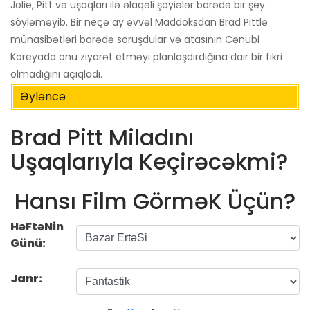
Jolie, Pitt və uşaqları ilə əlaqəli şayiələr barədə bir şey
söyləməyib. Bir neçə ay əvvəl Maddoksdan Brad Pittlə
münasibətləri barədə soruşdular və atasının Cənubi
Koreyada onu ziyarət etməyi planlaşdırdığına dair bir fikri
olmadığını açıqladı.
Əyləncə
Brad Pitt Miladını
Uşaqlarıyla Keçirəcəkmi?
Hansı Film GörməK Üçün?
HəFtəNin
Günü:
Janr: