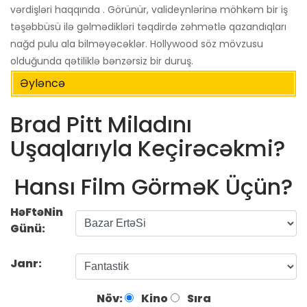
vərdişləri haqqında . Görünür, valideynlərinə möhkəm bir iş
təşəbbüsü ilə gəlmədikləri təqdirdə zəhmətlə qazandıqları
nağd pulu ala bilməyəcəklər. Hollywood söz mövzusu
olduğunda qətiliklə bənzərsiz bir duruş.
Əyləncə
Brad Pitt Miladını
Uşaqlarıyla Keçirəcəkmi?
Hansı Film GörməK Üçün?
HəFtəNin
Günü:
Janr:
Növ:
Kino
Sıra