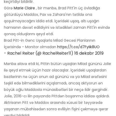
keçirtdiyi bildirilir.
Görə
Marie Claire
, bir mənbə, Brad Pitt'in üç övladlığa
götürdüyü Maddox, Pax və Zahara'nın tətildə ona
qoşulmayacağını iddia etdi. İçəridəki uşaq, altı uşağın
hamısının dəvət edildiyini və istədikləri zaman Pitt'in evində
qonaq olduqlarını qeyd etdi.
Brad Pitt-in Gənc Uşaqlarla Milad Gecəsi Planlarının
İçərisində - Monitor olmadan
https://t.co/d7FyIik8UO
- Rachel Reiter (@ RachelReiter11)
16 dekabr 2019
Mənbə əlavə etdi ki, Pittin bütün uşaqları Milad gününü Jolie
ilə qeyd etmək üçün hazır olacaqlar. İçəridəki uşaqlardan
bəzilərinin nə üçün onun ad gününü və ya Milad ərəfəsini
təşkil edə bilmədiklərini açıqlamadı, ancaq aktyorun ən
böyük oğlu Maddoxla münasibətləri bir neçə ildir gərgindir.
Jolie, 2016-cı ilin payızında Pittdən boşanma iddiası qaldırdı.
Aktrisanın Pitt və Maddox arasında xüsusi bir təyyarədə
yaşanan mübahisədən sonra evliliyin fişini çəkməyə qərar
verdiyi bildirildi.