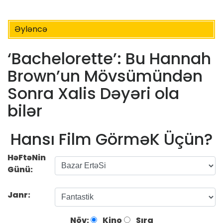
Əyləncə
‘Bachelorette’: Bu Hannah
Brown’un ​​Mövsümündən
Sonra Xalis Dəyəri ola
bilər
Hansı Film GörməK Üçün?
HəFtəNin
Günü:
Janr:
Növ:
Kino
Sıra