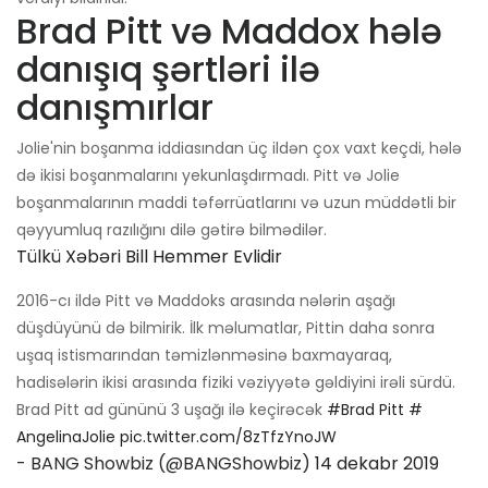
Brad Pitt və Maddox hələ
danışıq şərtləri ilə
danışmırlar
Jolie'nin boşanma iddiasından üç ildən çox vaxt keçdi, hələ
də ikisi boşanmalarını yekunlaşdırmadı. Pitt və Jolie
boşanmalarının maddi təfərrüatlarını və uzun müddətli bir
qəyyumluq razılığını dilə gətirə bilmədilər.
Tülkü Xəbəri Bill Hemmer Evlidir
2016-cı ildə Pitt və Maddoks arasında nələrin aşağı
düşdüyünü də bilmirik. İlk məlumatlar, Pittin daha sonra
uşaq istismarından təmizlənməsinə baxmayaraq,
hadisələrin ikisi arasında fiziki vəziyyətə gəldiyini irəli sürdü.
Brad Pitt ad gününü 3 uşağı ilə keçirəcək
#Brad Pitt
#
AngelinaJolie
pic.twitter.com/8zTfzYnoJW
- BANG Showbiz (@BANGShowbiz)
14 dekabr 2019