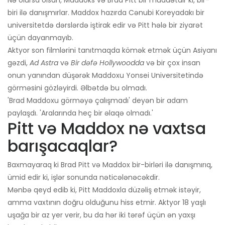
biri ilə danışmırlar. Maddox hazırda Cənubi Koreyadakı bir
universitetdə dərslərdə iştirak edir və Pitt hələ bir ziyarət
üçün dayanmayıb.
Aktyor son filmlərini tanıtmaqda kömək etmək üçün Asiyanı
gəzdi,
Ad Astra
və
Bir dəfə Hollywoodda
və bir çox insan
onun yanından düşərək Maddoxu Yonsei Universitetində
görməsini gözləyirdi. Əlbətdə bu olmadı.
'Brad Maddoxu görməyə çalışmadı' deyən bir adam
paylaşdı. 'Aralarında heç bir əlaqə olmadı.'
Pitt və Maddox nə vaxtsa
barışacaqlar?
Baxmayaraq ki Brad Pitt və Maddox bir-birləri ilə danışmırıq,
ümid edir ki, işlər sonunda nəticələnəcəkdir.
Mənbə qeyd edib ki, Pitt Maddoxla düzəliş etmək istəyir,
amma vaxtının doğru olduğunu hiss etmir. Aktyor 18 yaşlı
uşağa bir az yer verir, bu da hər iki tərəf üçün ən yaxşı