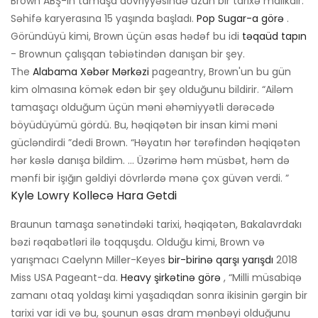
Brown ABŞ-ın tamaşa dövriyyəsində uzun bir tarixə malikdir.
Səhifə karyerasına 15 yaşında başladı.
Pop Sugar-a görə
.
Göründüyü kimi, Brown üçün əsas hədəf bu idi
təqaüd tapın
- Brownun çalışqan təbiətindən danışan bir şey.
The
Alabama Xəbər Mərkəzi
pageantry, Brown'un bu gün
kim olmasına kömək edən bir şey olduğunu bildirir. “Ailəm
tamaşaçı olduğum üçün məni əhəmiyyətli dərəcədə
böyüdüyümü gördü. Bu, həqiqətən bir insan kimi məni
gücləndirdi ”dedi Brown. “Həyatın hər tərəfindən həqiqətən
hər kəslə danışa bildim. … Üzərimə həm müsbət, həm də
mənfi bir işığın gəldiyi dövrlərdə mənə çox güvən verdi. ”
Kyle Lowry Kollecə Hara Getdi
Braunun tamaşa sənətindəki tarixi, həqiqətən, Bakalavrdakı
bəzi rəqabətləri ilə toqquşdu. Olduğu kimi, Brown və
yarışmacı Caelynn Miller-Keyes
bir-birinə qarşı yarışdı
2018
Miss USA Pageant-da.
Heavy şirkətinə görə
, “Milli müsabiqə
zamanı otaq yoldaşı kimi yaşadıqdan sonra ikisinin gərgin bir
tarixi var idi və bu, şounun əsas dram mənbəyi olduğunu