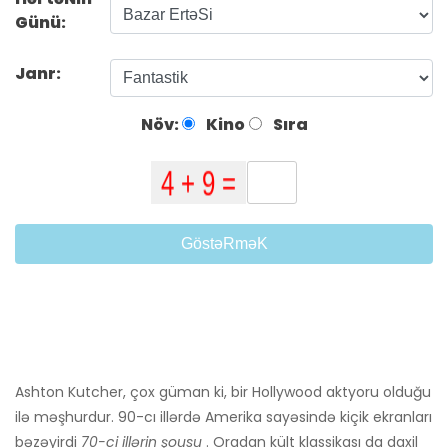
Günü:
Janr:
Növ:
Kino
Sıra
GöstəRməK
Ashton Kutcher, çox güman ki, bir Hollywood aktyoru olduğu
ilə məşhurdur. 90-cı illərdə Amerika sayəsində kiçik ekranları
bəzəyirdi
70-ci illərin şousu
. Oradan kült klassikası da daxil