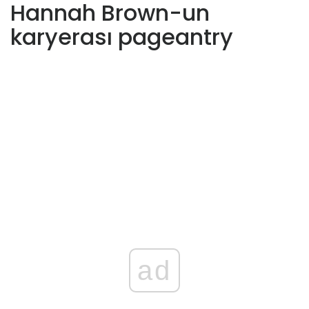
Hannah Brown-un
karyerası pageantry
ad