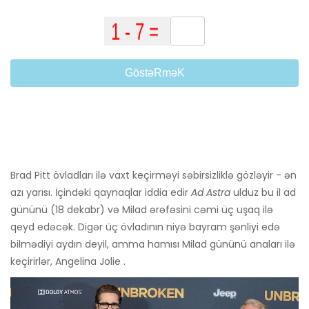
GöstəRməK
Brad Pitt övladları ilə vaxt keçirməyi səbirsizliklə gözləyir - ən
azı yarısı. İçindəki qaynaqlar iddia edir
Ad Astra
ulduz bu il ad
gününü (18 dekabr) və Milad ərəfəsini cəmi üç uşaq ilə
qeyd edəcək. Digər üç övladının niyə bayram şənliyi edə
bilmədiyi aydın deyil, amma hamısı Milad gününü anaları ilə
keçirirlər, Angelina Jolie .