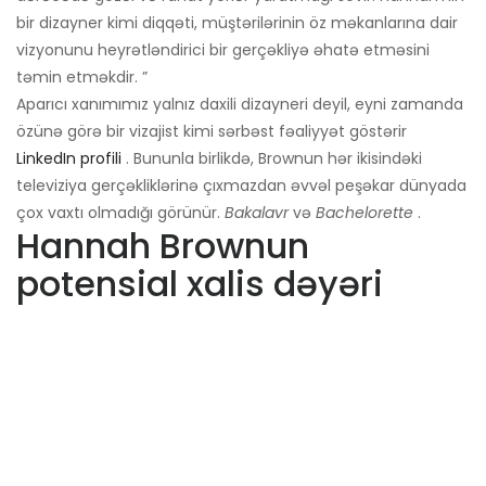
bir dizayner kimi diqqəti, müştərilərinin öz məkanlarına dair
vizyonunu heyrətləndirici bir gerçəkliyə əhatə etməsini
təmin etməkdir. ”
Aparıcı xanımımız yalnız daxili dizayneri deyil, eyni zamanda
özünə görə bir vizajist kimi sərbəst fəaliyyət göstərir
LinkedIn profili
. Bununla birlikdə, Brownun hər ikisindəki
televiziya gerçəkliklərinə çıxmazdan əvvəl peşəkar dünyada
çox vaxtı olmadığı görünür.
Bakalavr
və
Bachelorette
.
Hannah Brownun
potensial xalis dəyəri