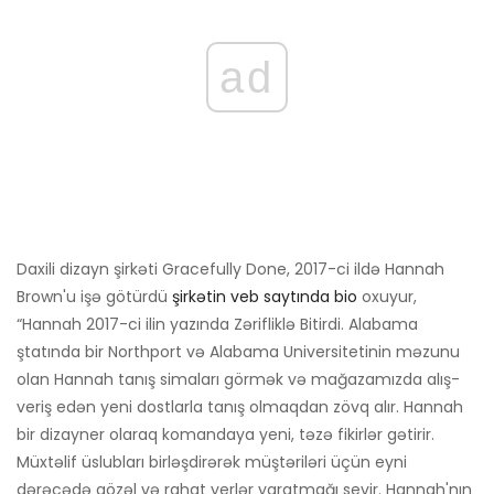
ad
Daxili dizayn şirkəti Gracefully Done, 2017-ci ildə Hannah
Brown'u işə götürdü
şirkətin veb saytında bio
oxuyur,
“Hannah 2017-ci ilin yazında Zərifliklə Bitirdi. Alabama
ştatında bir Northport və Alabama Universitetinin məzunu
olan Hannah tanış simaları görmək və mağazamızda alış-
veriş edən yeni dostlarla tanış olmaqdan zövq alır. Hannah
bir dizayner olaraq komandaya yeni, təzə fikirlər gətirir.
Müxtəlif üslubları birləşdirərək müştəriləri üçün eyni
dərəcədə gözəl və rahat yerlər yaratmağı sevir. Hannah'nın