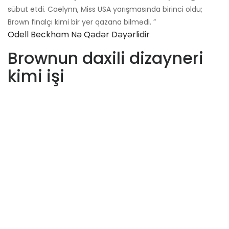
sübut etdi. Caelynn, Miss USA yarışmasında birinci oldu;
Brown finalçı kimi bir yer qazana bilmədi. ”
Odell Beckham Nə Qədər Dəyərlidir
Brownun daxili dizayneri
kimi işi