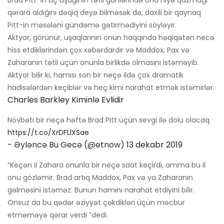
qərara aldığını dəqiq deyə bilməsək də, daxili bir qaynaq
Pitt-in məsələni gündəmə gətirmədiyini söyləyir.
Aktyor, görünür, uşaqlarının onun haqqında həqiqətən necə
hiss etdiklərindən çox xəbərdardır və Maddox, Pax və
Zaharanın tətil üçün onunla birlikdə olmasını istəməyib.
Aktyor bilir ki, hamısı son bir neçə ildə çox dramatik
hadisələrdən keçiblər və heç kimi narahat etmək istəmirlər.
Charles Barkley Kiminlə Evlidir
Növbəti bir neçə həftə Brad Pitt üçün sevgi ilə dolu olacaq
https://t.co/XrDFLlXSae
- Əyləncə Bu Gecə (@etnow)
13 dekabr 2019
“Keçən il Zahara onunla bir neçə saat keçirdi, amma bu il
onu gözləmir. Brad artıq Maddox, Pax və ya Zaharanın
gəlməsini istəməz. Bunun hamını narahat etdiyini bilir.
Onsuz da bu qədər əziyyət çəkdikləri üçün məcbur
etməməyə qərar verdi ”dedi.