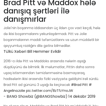
Brad Pitt və Maddox hələ
danışıq şərtləri ilə
danışmırlar
Jolie'nin boşanma iddiasından üç ildən çox vaxt keçdi, hələ
də ikisi boşanmalarını yekunlaşdırmadı. Pitt və Jolie
boşanmalarının maddi təfərrüatlarını və uzun müddətli bir
qəyyumluq razılığını dilə gətirə bilmədilər.
Tülkü Xəbəri Bill Hemmer Evlidir
2016-cı ildə Pitt və Maddoks arasında nələrin aşağı
düşdüyünü də bilmirik. İlk məlumatlar, Pittin daha sonra
uşaq istismarından təmizlənməsinə baxmayaraq,
hadisələrin ikisi arasında fiziki vəziyyətə gəldiyini irəli sürdü.
Brad Pitt ad gününü 3 uşağı ilə keçirəcək
#Brad Pitt
#
AngelinaJolie
pic.twitter.com/8zTfzYnoJW
- BANG Showbiz (@BANGShowbiz)
14 dekabr 2019
Nə olursa olsun, Maddoks və Brad Pitt bir müddətdir ki, bir-