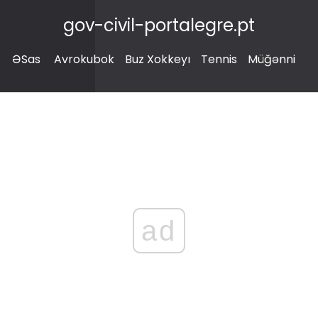
gov-civil-portalegre.pt
ƏSas
Avrokubok
Buz Xokkeyı
Tennis
Müğənni
ad