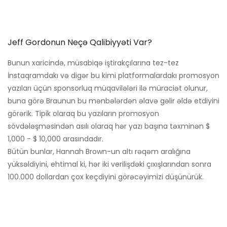
Jeff Gordonun Neçə Qalibiyyəti Var?
Bunun xaricində, müsabiqə iştirakçılarına tez-tez
İnstaqramdakı və digər bu kimi platformalardakı promosyon
yazıları üçün sponsorluq müqavilələri ilə müraciət olunur,
buna görə Braunun bu mənbələrdən əlavə gəlir əldə etdiyini
görərik. Tipik olaraq bu yazıların promosyon
sövdələşməsindən asılı olaraq hər yazı başına təxminən $
1,000 - $ 10,000 arasındadır.
Bütün bunlar, Hannah Brown-un altı rəqəm aralığına
yüksəldiyini, ehtimal ki, hər iki verilişdəki çıxışlarından sonra
100.000 dollardan çox keçdiyini görəcəyimizi düşünürük.