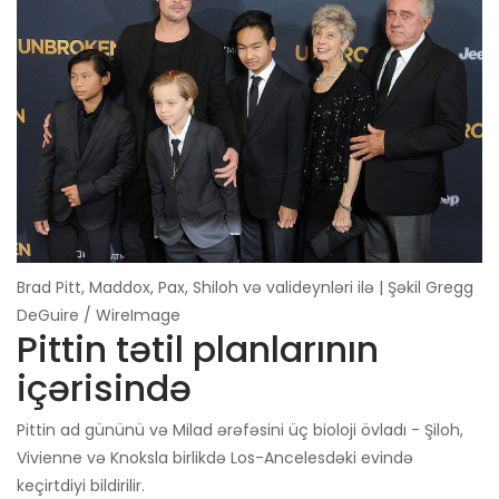
Brad Pitt, Maddox, Pax, Shiloh və valideynləri ilə | Şəkil Gregg
DeGuire / WireImage
Pittin tətil planlarının
içərisində
Pittin ad gününü və Milad ərəfəsini üç bioloji övladı - Şiloh,
Vivienne və Knoksla birlikdə Los-Ancelesdəki evində
keçirtdiyi bildirilir.