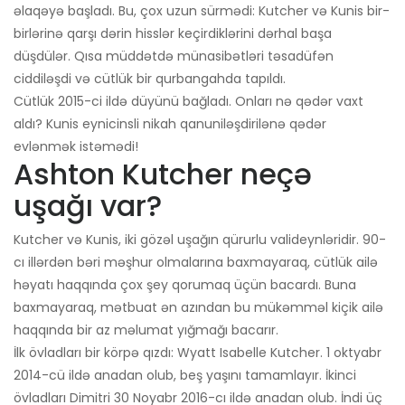
əlaqəyə başladı. Bu, çox uzun sürmədi: Kutcher və Kunis bir-
birlərinə qarşı dərin hisslər keçirdiklərini dərhal başa
düşdülər. Qısa müddətdə münasibətləri təsadüfən
ciddiləşdi və cütlük bir qurbangahda tapıldı.
Cütlük 2015-ci ildə düyünü bağladı. Onları nə qədər vaxt
aldı? Kunis eynicinsli nikah qanuniləşdirilənə qədər
evlənmək istəmədi!
Ashton Kutcher neçə
uşağı var?
Kutcher və Kunis, iki gözəl uşağın qürurlu valideynləridir. 90-
cı illərdən bəri məşhur olmalarına baxmayaraq, cütlük ailə
həyatı haqqında çox şey qorumaq üçün bacardı. Buna
baxmayaraq, mətbuat ən azından bu mükəmməl kiçik ailə
haqqında bir az məlumat yığmağı bacarır.
İlk övladları bir körpə qızdı: Wyatt Isabelle Kutcher. 1 oktyabr
2014-cü ildə anadan olub, beş yaşını tamamlayır. İkinci
övladları Dimitri 30 Noyabr 2016-cı ildə anadan olub. İndi üç