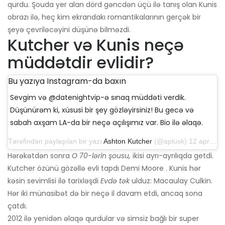
qurdu. Şouda yer alan dörd gəncdən üçü ilə tanış olan Kunis
obrazı ilə, heç kim ekrandakı romantikalarının gerçək bir
şeyə çevriləcəyini düşünə bilməzdi.
Kutcher və Kunis neçə
müddətdir evlidir?
Bu yazıya Instagram-da baxın
Sevgim və @datenightvip-ə sınaq müddəti verdik.
Düşünürəm ki, xüsusi bir şey gözləyirsiniz! Bu gecə və
sabah axşam LA-da bir neçə açılışımız var. Bio ilə əlaqə.
Tərəfindən paylaşılan bir yazı
Ashton Kutcher
(@aplusk) 12 aprel 2019-cu il, saat 14: 50-də PDT
Hərəkətdən sonra
O 70-lərin şousu,
ikisi ayrı-ayrılıqda getdi.
Kutcher özünü gözəllə evli tapdı Demi Moore . Kunis hər
kəsin sevimlisi ilə tarixləşdi
Evdə tək
ulduz: Macaulay Culkin.
Hər iki münasibət də bir neçə il davam etdi, ancaq sona
çatdı.
2012 ilə yenidən əlaqə qurdular və simsiz bağlı bir super