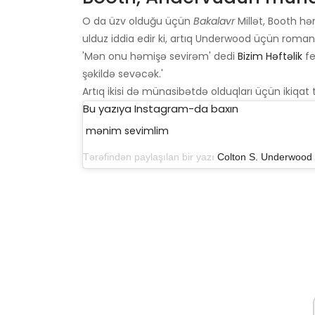
O da üzv olduğu üçün
Bakalavr
Millət, Booth h
ulduz iddia edir ki, artıq Underwood üçün romanti
'Mən onu həmişə sevirəm' dedi
Bizim Həftəlik
fe
şəkildə sevəcək.'
Artıq ikisi də münasibətdə olduqları üçün ikiqat
Bu yazıya Instagram-da baxın
mənim sevimlim
Tərəfindən paylaşılan bir yazı
Colton S. Underwood
(