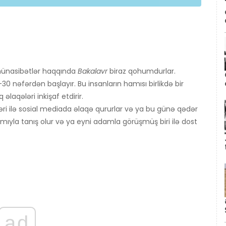
 münasibətlər haqqında
Bakalavr
biraz qohumdurlar.
30 nəfərdən başlayır. Bu insanların hamısı birlikdə bir
laqələri inkişaf etdirir.
əri ilə sosial mediada əlaqə qururlar və ya bu günə qədər
mıyla tanış olur və ya eyni adamla görüşmüş biri ilə dost
ad