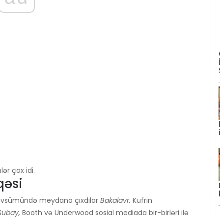
ər çox idi.
qəsi
 mövsümündə meydana çıxdılar
Bakalavr.
Kufrin
Subay,
Booth və Underwood sosial mediada bir-birləri ilə