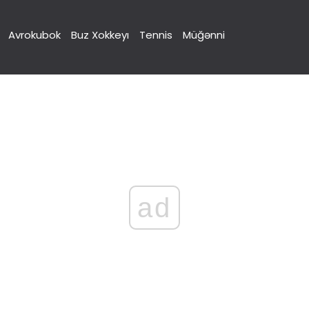
Avrokubok
Buz Xokkeyı
Tennis
Müğənni
ad