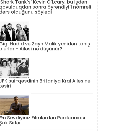
'Shark Tank's' Kevin O'Leary, bu işdən
qovulduqdan sonra öyrəndiyi 1 nömrəli
dərs olduğunu söylədi
Gigi Hadid və Zayn Malik yenidən tanış
olurlar - Ailəsi nə düşünür?
JFK sui-qəsdinin Britaniya Kral Ailəsinə
təsiri
Ən Sevdiyiniz Filmlərdən Pərdəarxası
Şok Sirlər