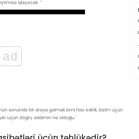
eyrimizə işləyəcək. ”
ad
günün sonunda bir araya gəlmək kimi hiss edirik, bizim üçün
er üçün doğru addımın nə olduğu.'
ibətləri üçün təhlükədir?