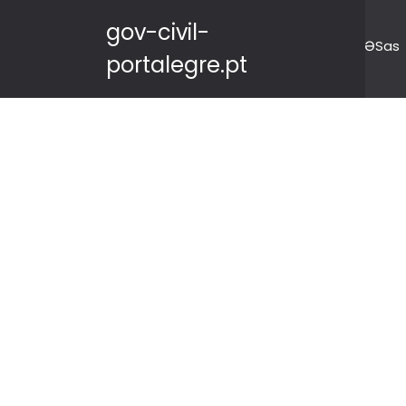
gov-civil-
ƏSas
portalegre.pt