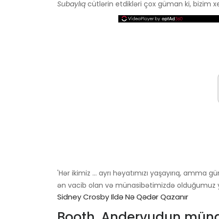
Subaylıq
cütlərin etdikləri çox güman ki, bizim x
'Hər ikimiz ... ayrı həyatımızı yaşayırıq, amma 
ən vacib olan və münasibətimizdə olduğumuz y
Sidney Crosby Ildə Nə Qədər Qazanır
Booth, Andervudun münas