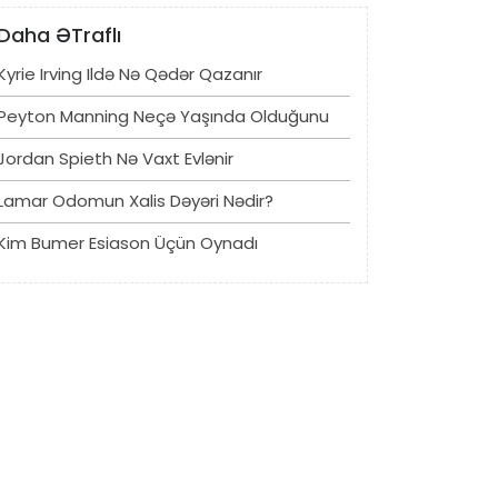
Daha ƏTraflı
Kyrie Irving Ildə Nə Qədər Qazanır
Peyton Manning Neçə Yaşında Olduğunu
Jordan Spieth Nə Vaxt Evlənir
Lamar Odomun Xalis Dəyəri Nədir?
Kim Bumer Esiason Üçün Oynadı