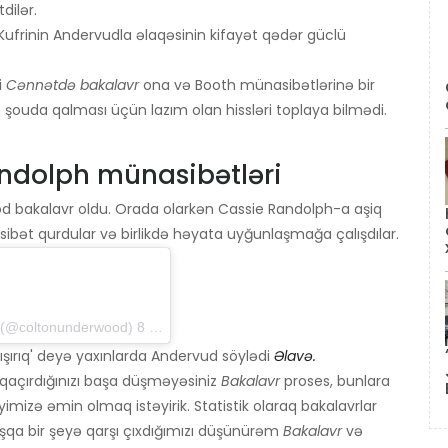
dilər.
ufrinin Andervudla əlaqəsinin kifayət qədər güclü
i
Cənnətdə bakalavr
ona və Booth münasibətlərinə bir
ouda qalması üçün lazım olan hissləri toplaya bilmədi.
ndolph münasibətləri
d bakalavr oldu. Orada olarkən Cassie Randolph-a aşiq
sibət qurdular və birlikdə həyata uyğunlaşmağa çalışdılar.
@coltonunderwood) 8 May 2019-cu il tarixində 8: 01-də PDT
şırıq' deyə yaxınlarda Andervud söylədi
Əlavə.
qaçırdığınızı başa düşməyəsiniz
Bakalavr
proses, bunlara
yimizə əmin olmaq istəyirik. Statistik olaraq bakalavrlar
aşqa bir şeyə qarşı çıxdığımızı düşünürəm
Bakalavr
və