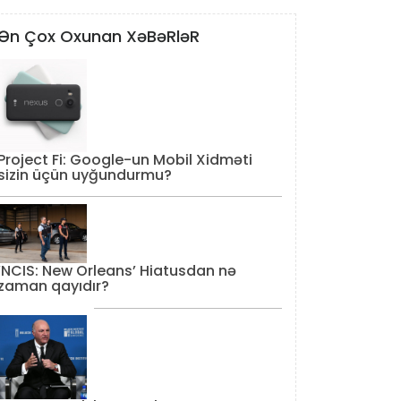
Ən Çox Oxunan XəBəRləR
Project Fi: Google-un Mobil Xidməti
sizin üçün uyğundurmu?
‘NCIS: New Orleans’ Hiatusdan nə
zaman qayıdır?