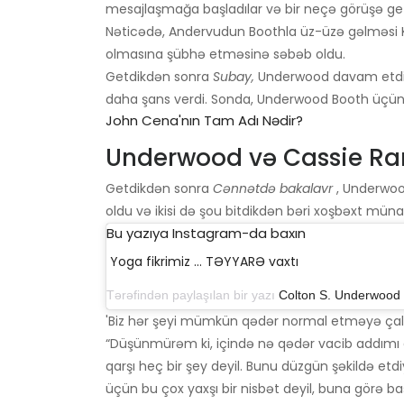
mesajlaşmağa başladılar və bir neçə görüşə get
Nəticədə, Andervudun Boothla üz-üzə gəlməsi K
olmasına şübhə etməsinə səbəb oldu.
Getdikdən sonra
Subay,
Underwood davam etd
daha şans verdi. Sonda, Underwood Booth üçün ş
John Cena'nın Tam Adı Nədir?
Underwood və Cassie Ra
Getdikdən sonra
Cənnətdə bakalavr
, Underwoo
oldu və ikisi də şou bitdikdən bəri xoşbəxt müna
Bu yazıya Instagram-da baxın
Yoga fikrimiz ... TƏYYARƏ vaxtı
Tərəfindən paylaşılan bir yazı
Colton S. Underwood
(
'Biz hər şeyi mümkün qədər normal etməyə çalı
“Düşünmürəm ki, içində nə qədər vacib addımı 
qarşı heç bir şey deyil. Bunu düzgün şəkildə etdi
üçün bu çox yaxşı bir nisbət deyil, buna görə b