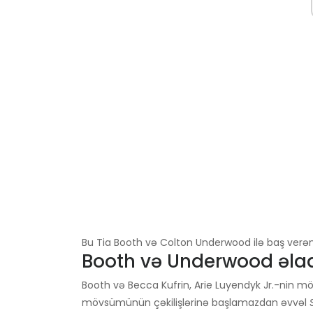
Bu Tia Booth və Colton Underwood ilə baş verənl
Booth və Underwood əla
Booth və Becca Kufrin, Arie Luyendyk Jr.-nin
mövsümünün çəkilişlərinə başlamazdan əvvəl