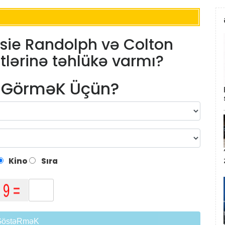
ssie Randolph və Colton
ərinə təhlükə varmı?
m GörməK Üçün?
Kino
Sıra
GöstəRməK