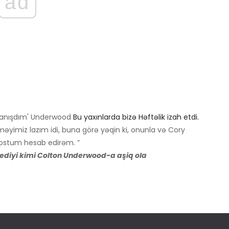
ad
 danışdım' Underwood
Bu yaxınlarda bizə Həftəlik izah etdi.
məyimiz lazım idi, buna görə yəqin ki, onunla və Cory
 dostum hesab edirəm. ”
ediyi kimi Colton Underwood-a aşiq ola