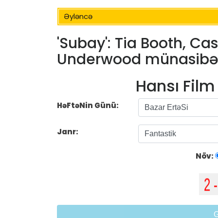
Əyləncə
'Subay': Tia Booth, Ca
Underwood münasibətl
Hansı Fil
HəFtəNin Günü:
Janr:
Növ: