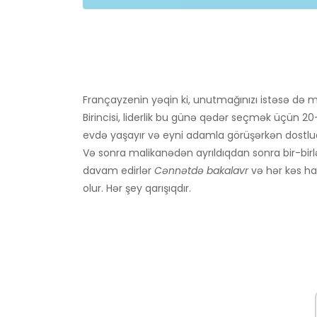
Françayzenin yəqin ki, unutmağınızı istəsə də
Birincisi, liderlik bu günə qədər seçmək üçün 20-
evdə yaşayır və eyni adamla görüşərkən dostluq ə
Və sonra malikanədən ayrıldıqdan sonra bir-birl
davam edirlər
Cənnətdə bakalavr
və hər kəs ha
olur. Hər şey qarışıqdır.