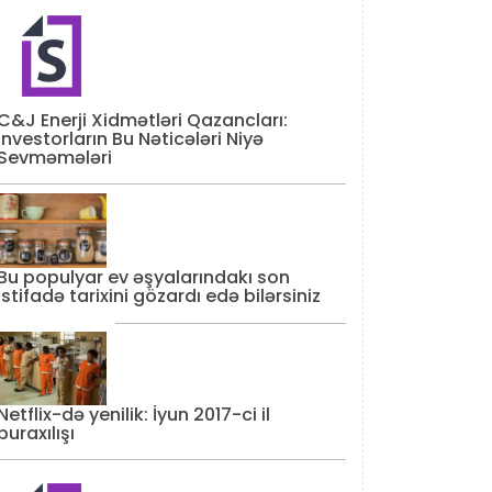
C&J Enerji Xidmətləri Qazancları:
İnvestorların Bu Nəticələri Niyə
Sevməmələri
Bu populyar ev əşyalarındakı son
istifadə tarixini gözardı edə bilərsiniz
Netflix-də yenilik: İyun 2017-ci il
buraxılışı