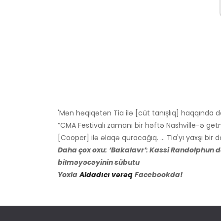
'Mən həqiqətən Tia ilə [cüt tanışlıq] haqqında
“CMA Festivalı zamanı bir həftə Nashville-ə get
[Cooper] ilə əlaqə quracağıq. … Tia'yı yaxşı bir
Daha çox oxu:
‘Bakalavr’: Kassi Randolphun d
bilməyəcəyinin sübutu
Yoxla
Aldadıcı vərəq
Facebookda!