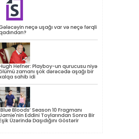
Gələcəyin neçə uşağı var və neçə fərqli
qadından?
Hugh Hefner: Playboy-un qurucusu niyə
ölümü zamanı şok dərəcədə aşağı bir
xalqa sahib idi
‘Blue Bloods’ Season 10 Fragmanı
Jamie'nin Eddini Toylarından Sonra Bir
Eşik Üzərində Daşıdığını Göstərir