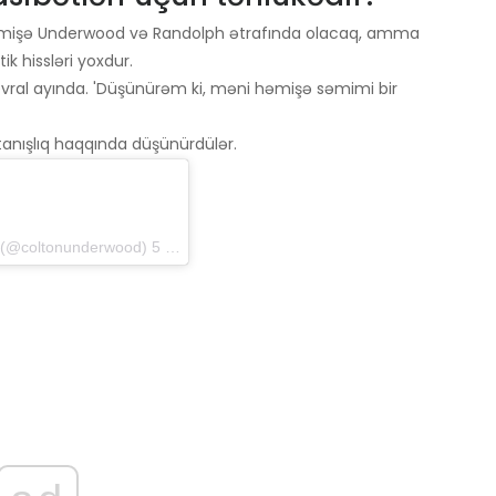
əmişə Underwood və Randolph ətrafında olacaq, amma
k hissləri yoxdur.
vral ayında. 'Düşünürəm ki, məni həmişə səmimi bir
 tanışlıq haqqında düşünürdülər.
@coltonunderwood) 5 may 2019-cu il tarixində, saat 20: 51-də PDT