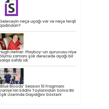
Gələcəyin neçə uşağı var və neçə fərqli
qadından?
Hugh Hefner: Playboy-un qurucusu niyə
ölümü zamanı şok dərəcədə aşağı bir
xalqa sahib idi
‘Blue Bloods’ Season 10 Fragmanı
Jamie'nin Eddini Toylarından Sonra Bir
Eşik Üzərində Daşıdığını Göstərir