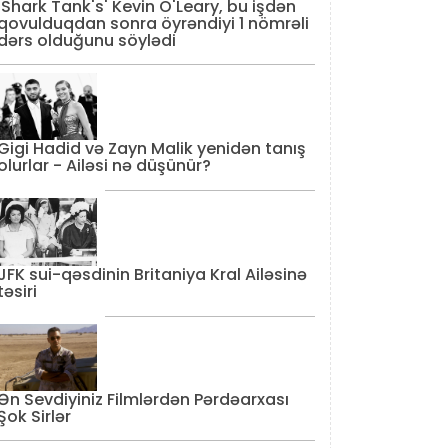
'Shark Tank's' Kevin O'Leary, bu işdən
qovulduqdan sonra öyrəndiyi 1 nömrəli
dərs olduğunu söylədi
Gigi Hadid və Zayn Malik yenidən tanış
olurlar - Ailəsi nə düşünür?
JFK sui-qəsdinin Britaniya Kral Ailəsinə
təsiri
Ən Sevdiyiniz Filmlərdən Pərdəarxası
Şok Sirlər