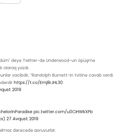
ündüm' deyə Twitter-də Underwood-un öpüşmə
b olaraq yazdı.
nlar vacibdir, ”Randolph Burnett-in tvitinə cavab verdi.
ədərdir
https://t.co/Emj8rJHL30
vqust 2019
helorInParadise
pic.twitter.com/u0CiHWkXPb
ks)
27 Avqust 2019
nılmaz dərəcədə qoruyurlar.