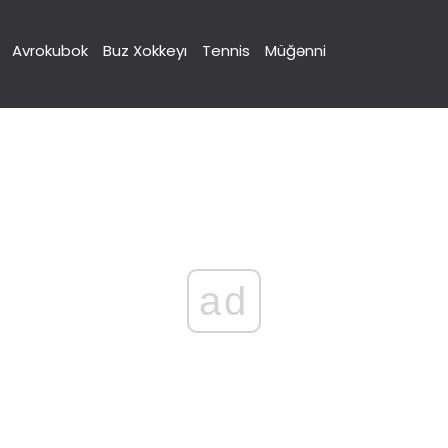
Avrokubok
Buz Xokkeyı
Tennis
Müğənni
ad