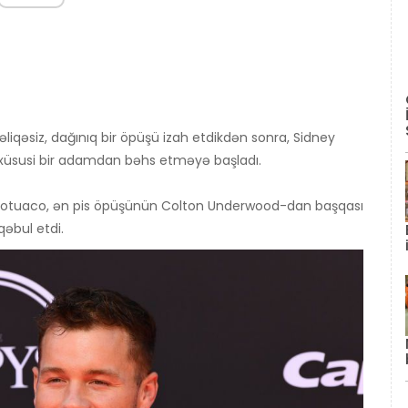
iqəsiz, dağınıq bir öpüşü izah etdikdən sonra, Sidney
 xüsusi bir adamdan bəhs etməyə başladı.
Lotuaco, ən pis öpüşünün Colton Underwood-dan başqası
qəbul etdi.