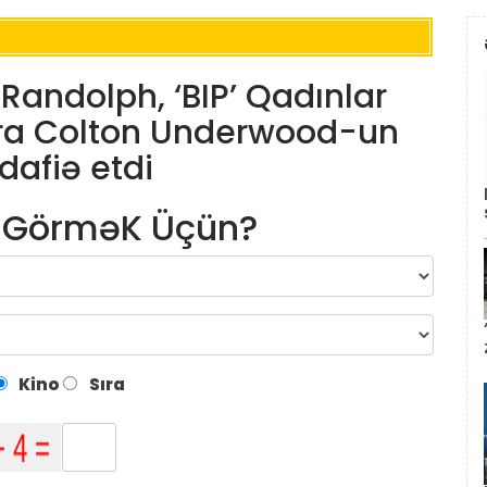
 Randolph, ‘BIP’ Qadınlar
ra Colton Underwood-un
dafiə etdi
m GörməK Üçün?
Kino
Sıra