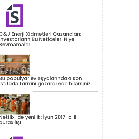
C&J Enerji Xidmətləri Qazancları:
İnvestorların Bu Nəticələri Niyə
Sevməmələri
Bu populyar ev əşyalarındakı son
istifadə tarixini gözardı edə bilərsiniz
Netflix-də yenilik: İyun 2017-ci il
buraxılışı