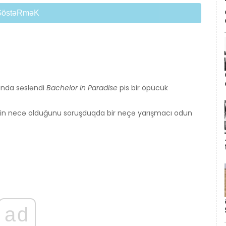
GöstəRməK
ında səsləndi
Bachelor In Paradise
pis bir öpücük
nin necə olduğunu soruşduqda bir neçə yarışmacı odun
ad