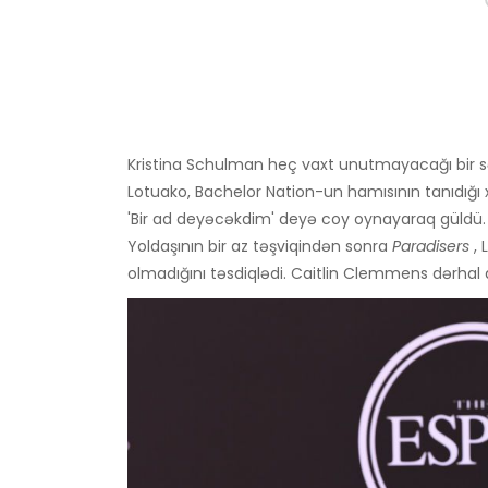
Kristina Schulman heç vaxt unutmayacağı bir səl
Lotuako, Bachelor Nation-un hamısının tanıdığı
'Bir ad deyəcəkdim' deyə coy oynayaraq güldü.
Yoldaşının bir az təşviqindən sonra
Paradisers
, 
olmadığını təsdiqlədi. Caitlin Clemmens dərhal 