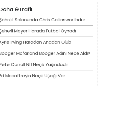
Daha ƏTraflı
Şöhrət Salonunda Chris Collinsworthdur
Şəhərli Meyer Harada Futbol Oynadı
Kyrie Irving Haradan Anadan Olub
Booger Mcfarland Booger Adını Necə Aldı?
Pete Carroll Nfl Neçə Yaşındadır
Ed Mccaffreyin Neçə Uşağı Var