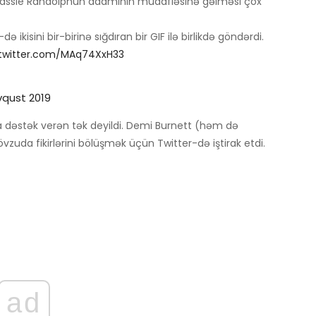
 Cassie Randolphun adamının müdafiəsinə gəlməsi çox
ikisini bir-birinə sığdıran bir GIF ilə birlikdə göndərdi.
.twitter.com/MAq74XxH33
vqust 2019
dəstək verən tək deyildi. Demi Burnett (həm də
zuda fikirlərini bölüşmək üçün Twitter-də iştirak etdi.
ad