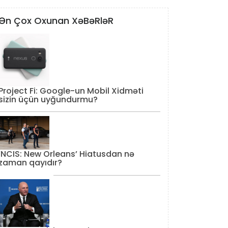
Ən Çox Oxunan XəBəRləR
Project Fi: Google-un Mobil Xidməti
sizin üçün uyğundurmu?
‘NCIS: New Orleans’ Hiatusdan nə
zaman qayıdır?