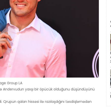
mage Group LA
ldə Andervudun yaxşı bir öpücük olduğunu düşündüyünü
Qrupun qalan hissəsi ilə razılaşdığını təsdiqləmədən