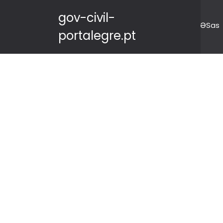
gov-civil-
ƏSas
portalegre.pt