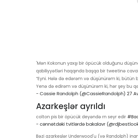
'Mən Kokonun yaxşı bir öpücük olduğunu düş
qabiliyyətləri haqqında başqa bir tweetinə cava
“Eyni. Hələ də edərəm və düşünürəm ki, bütün bu
Yenə də edirəm və düşünürəm ki, hər şey bu q
- Cassie Randolph (@CassieRandolph)
27 A
Azarkeşlər ayrıldı
colton pis bir öpücük deyəndə rn seyr edir
#Bac
- cənnətdəki tvitlərdə bakalavr (@rdjbestloo
Bəzi azarkeşlər Underwood'u (və Randolph) ina