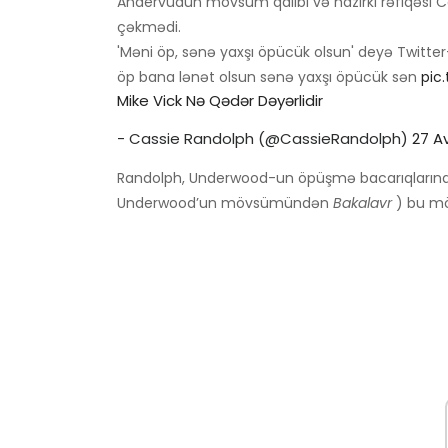
Andervudun mövsüm qalibi və hazırkı rəfiqəsi
çəkmədi.
'Məni öp, sənə yaxşı öpücük olsun' deyə Twitter-də 
öp bana lənət olsun sənə yaxşı öpücük sən
pic
Mike Vick Nə Qədər Dəyərlidir
- Cassie Randolph (@CassieRandolph)
27 A
Randolph, Underwood-un öpüşmə bacarıqlarına 
Underwood’un mövsümündən
Bakalavr
) bu möv