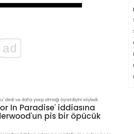
ad
dedi və daha yaxşı olmağı öyrətdiyini söylədi.
or In Paradise' iddiasına
erwood'un pis bir öpücük