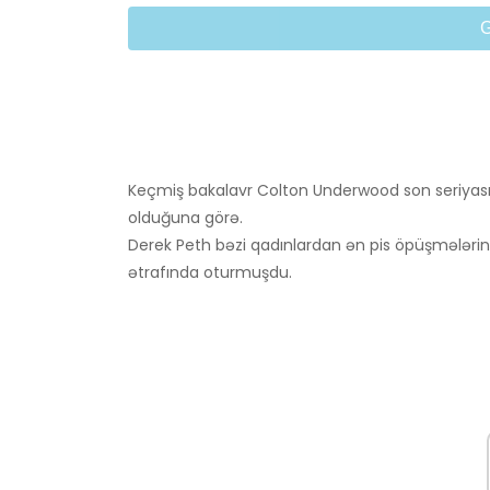
Keçmiş bakalavr Colton Underwood son seriyas
olduğuna görə.
Derek Peth bəzi qadınlardan ən pis öpüşmələri
ətrafında oturmuşdu.