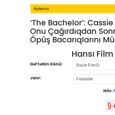
Əyləncə
‘The Bachelor’: Cassie
Onu Çağırdıqdan Son
Öpüş Bacarıqlarını Mü
Hansı Fil
HəFtəNin Günü:
Janr:
Növ: