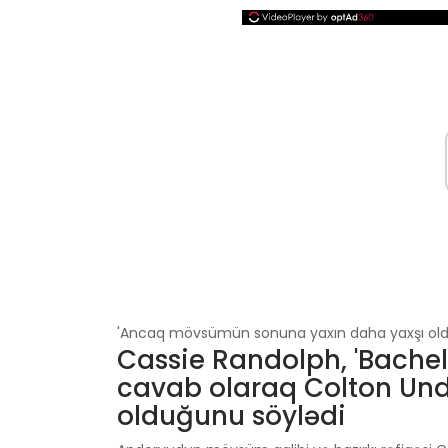
'Ancaq mövsümün sonuna yaxın daha yaxşı oldu' 
Cassie Randolph, 'Bachel
cavab olaraq Colton Und
olduğunu söylədi