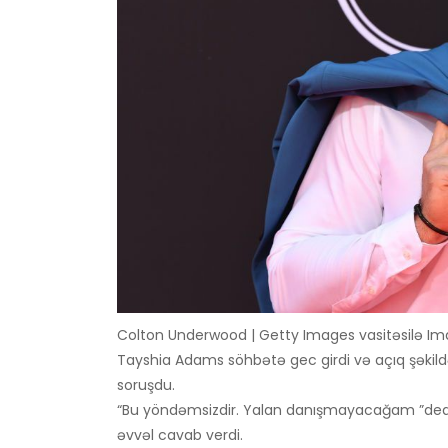
Colton Underwood | Getty Images vasitəsilə I
Tayshia Adams söhbətə gec girdi və açıq şəki
soruşdu.
“Bu yöndəmsizdir. Yalan danışmayacağam ”dedi. 
əvvəl cavab verdi.