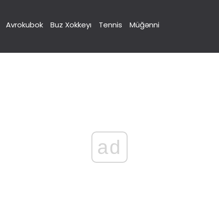
Avrokubok
Buz Xokkeyı
Tennis
Müğənni
ad