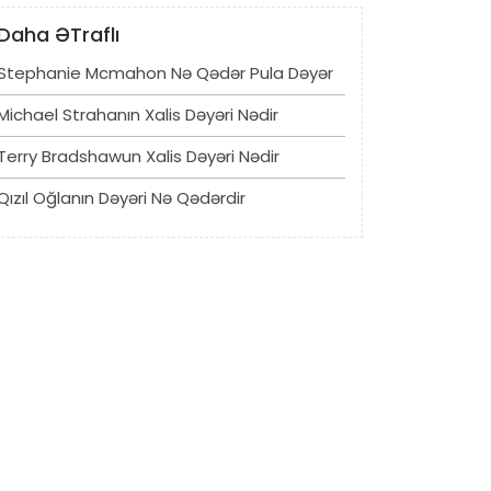
Daha ƏTraflı
Stephanie Mcmahon Nə Qədər Pula Dəyər
Michael Strahanın Xalis Dəyəri Nədir
Terry Bradshawun Xalis Dəyəri Nədir
Qızıl Oğlanın Dəyəri Nə Qədərdir