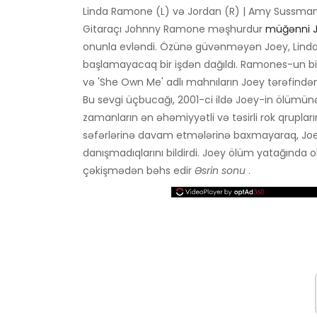
Linda Ramone (L) və Jordan (R) | Amy Sussma
Gitaraçı Johnny Ramone məşhurdur
müğənni J
onunla evləndi. Özünə güvənməyən Joey, Linda il
başlamayacaq bir işdən dağıldı. Ramones-un bi
və 'She Own Me' adlı mahnıların Joey tərəfində
Bu sevgi üçbucağı, 2001-ci ildə Joey-in ölümünə
zamanların ən əhəmiyyətli və təsirli rok qrupları
səfərlərinə davam etmələrinə baxmayaraq, Joey
danışmadıqlarını bildirdi. Joey ölüm yatağında 
çəkişmədən bəhs edir
Əsrin sonu
.