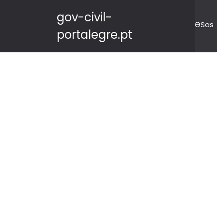
gov-civil-
ƏSas
portalegre.pt