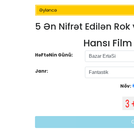
Əyləncə
5 Ən Nifrət Edilən Rok
Hansı Fil
HəFtəNin Günü:
Janr:
Növ: