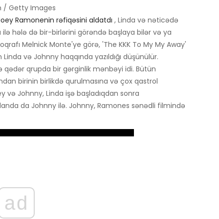
n / Getty Images
oey Ramonenin rəfiqəsini aldatdı
, Linda və nəticədə
ə hələ də bir-birlərini görəndə başlaya bilər və ya
oqrafı Melnick Monte'ye görə, 'The KKK To My My Away'
n Linda və Johnny haqqında yazıldığı düşünülür.
 qədər qrupda bir gərginlik mənbəyi idi. Bütün
ndan birinin birlikdə qurulmasına və çox qastrol
 və Johnny, Linda işə başladıqdan sonra
olanda da Johnny ilə. Johnny, Ramones sənədli filmində
ad