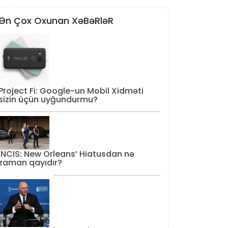
Ən Çox Oxunan XəBəRləR
Project Fi: Google-un Mobil Xidməti
sizin üçün uyğundurmu?
‘NCIS: New Orleans’ Hiatusdan nə
zaman qayıdır?