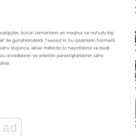
 musiqiçilər, bütün zamanların ən məşhur və nüfuzlu kişi
k” ilə günahlandırıldı. Təəssüf ki, bu qadınların hörmətli
ri səhv düşüncə, əksər hallarda öz həyatlarına və bədii
zu arvadlarının və ərlərinin pərəstişkarlarının səhv
ahısı.
ad