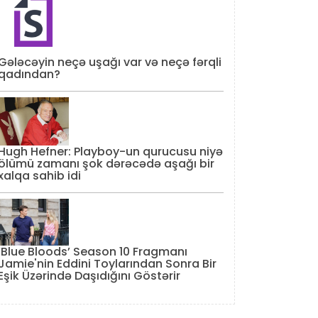
Gələcəyin neçə uşağı var və neçə fərqli
qadından?
Hugh Hefner: Playboy-un qurucusu niyə
ölümü zamanı şok dərəcədə aşağı bir
xalqa sahib idi
‘Blue Bloods’ Season 10 Fragmanı
Jamie'nin Eddini Toylarından Sonra Bir
Eşik Üzərində Daşıdığını Göstərir