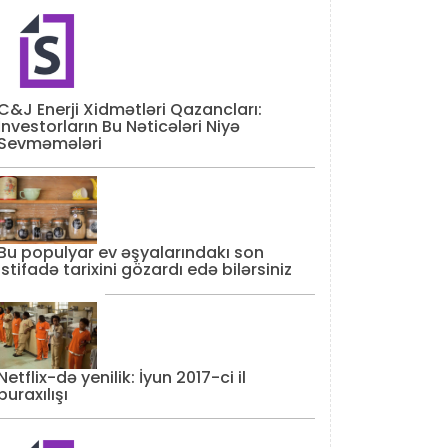
C&J Enerji Xidmətləri Qazancları:
İnvestorların Bu Nəticələri Niyə
Sevməmələri
Bu populyar ev əşyalarındakı son
istifadə tarixini gözardı edə bilərsiniz
Netflix-də yenilik: İyun 2017-ci il
buraxılışı