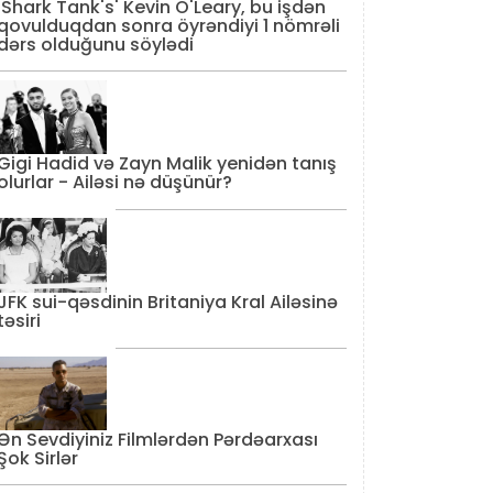
'Shark Tank's' Kevin O'Leary, bu işdən
qovulduqdan sonra öyrəndiyi 1 nömrəli
dərs olduğunu söylədi
Gigi Hadid və Zayn Malik yenidən tanış
olurlar - Ailəsi nə düşünür?
JFK sui-qəsdinin Britaniya Kral Ailəsinə
təsiri
Ən Sevdiyiniz Filmlərdən Pərdəarxası
Şok Sirlər