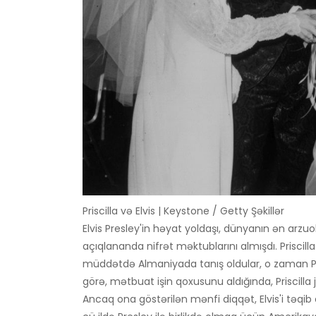
Priscilla və Elvis | Keystone / Getty Şəkillər
Elvis Presley'in həyat yoldaşı, dünyanın ən arzu
açıqlananda nifrət məktublarını almışdı. Priscill
müddətdə Almaniyada tanış oldular, o zaman Prisc
görə, mətbuat işin qoxusunu aldığında, Priscilla ju
Ancaq ona göstərilən mənfi diqqət, Elvis'i təqib 