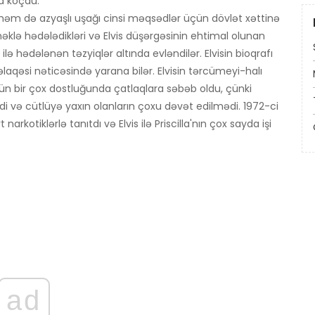
ya köçdü.
in, həm də azyaşlı uşağı cinsi məqsədlər üçün dövlət xəttinə
məklə hədələdikləri və Elvis düşərgəsinin ehtimal olunan
ə hədələnən təzyiqlər altında evləndilər. Elvisin bioqrafı
laqəsi nəticəsində yarana bilər. Elvisin tərcümeyi-halı
ün bir çox dostluğunda çatlaqlara səbəb oldu, çünki
di və cütlüyə yaxın olanların çoxu dəvət edilmədi. 1972-ci
t narkotiklərlə tanıtdı və Elvis ilə Priscilla'nın çox sayda işi
ad