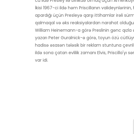
cü ildə Presley ilə birlikdə olmaq üçün Amerika
İkisi 1967-ci ildə həm Priscillanın valideynlərin
apardığı üçün Presleyə qarşı ittihamlar irəli sür
qalmaqal və əks reaksiyalardan narahat olduğu il
William Heinemann-a görə Preslinin gənc qızla ə
yazarı Peter Guralnick-ə görə, toyun özü cütlüy
hadisə əsasən tələsik bir reklam stuntuna çevril
ildə sona çatan evlilik zamanı Elvis, Priscilla'yı sər
var idi.