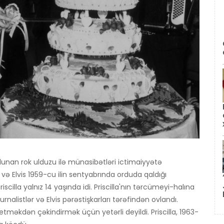
olunan rok ulduzu ilə münasibətləri ictimaiyyətə
a və Elvis 1959-cu ilin sentyabrında orduda qaldığı
illa yalnız 14 yaşında idi. Priscilla'nın tərcümeyi-halına
rnalistlər və Elvis pərəstişkarları tərəfindən ovlandı.
etməkdən çəkindirmək üçün yetərli deyildi. Priscilla, 1963-