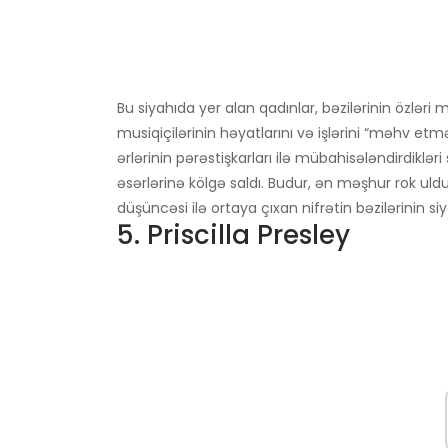
Bu siyahıda yer alan qadınlar, bəzilərinin özləri
musiqiçilərinin həyatlarını və işlərini “məhv etmə
ərlərinin pərəstişkarları ilə mübahisələndirdiklə
əsərlərinə kölgə saldı. Budur, ən məşhur rok uldu
düşüncəsi ilə ortaya çıxan nifrətin bəzilərinin siy
5. Priscilla Presley