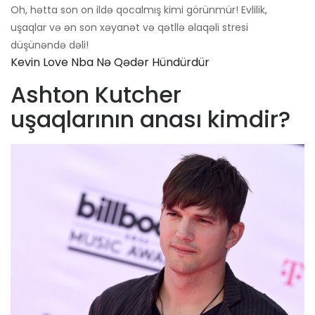
Oh, hətta son on ildə qocalmış kimi görünmür! Evlilik,
uşaqlar və ən son xəyanət və qətllə əlaqəli stresi
düşünəndə dəli!
Kevin Love Nba Nə Qədər Hündürdür
Ashton Kutcher
uşaqlarının anası kimdir?