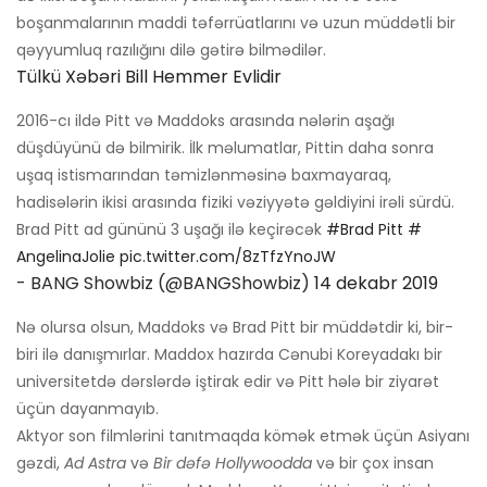
boşanmalarının maddi təfərrüatlarını və uzun müddətli bir
qəyyumluq razılığını dilə gətirə bilmədilər.
Tülkü Xəbəri Bill Hemmer Evlidir
2016-cı ildə Pitt və Maddoks arasında nələrin aşağı
düşdüyünü də bilmirik. İlk məlumatlar, Pittin daha sonra
uşaq istismarından təmizlənməsinə baxmayaraq,
hadisələrin ikisi arasında fiziki vəziyyətə gəldiyini irəli sürdü.
Brad Pitt ad gününü 3 uşağı ilə keçirəcək
#Brad Pitt
#
AngelinaJolie
pic.twitter.com/8zTfzYnoJW
- BANG Showbiz (@BANGShowbiz)
14 dekabr 2019
Nə olursa olsun, Maddoks və Brad Pitt bir müddətdir ki, bir-
biri ilə danışmırlar. Maddox hazırda Cənubi Koreyadakı bir
universitetdə dərslərdə iştirak edir və Pitt hələ bir ziyarət
üçün dayanmayıb.
Aktyor son filmlərini tanıtmaqda kömək etmək üçün Asiyanı
gəzdi,
Ad Astra
və
Bir dəfə Hollywoodda
və bir çox insan