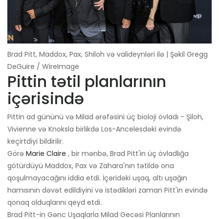
Brad Pitt, Maddox, Pax, Shiloh və valideynləri ilə | Şəkil Gregg
DeGuire / WireImage
Pittin tətil planlarının
içərisində
Pittin ad gününü və Milad ərəfəsini üç bioloji övladı - Şiloh,
Vivienne və Knoksla birlikdə Los-Ancelesdəki evində
keçirtdiyi bildirilir.
Görə
Marie Claire
, bir mənbə, Brad Pitt'in üç övladlığa
götürdüyü Maddox, Pax və Zahara'nın tətildə ona
qoşulmayacağını iddia etdi. İçəridəki uşaq, altı uşağın
hamısının dəvət edildiyini və istədikləri zaman Pitt'in evində
qonaq olduqlarını qeyd etdi.
Brad Pitt-in Gənc Uşaqlarla Milad Gecəsi Planlarının