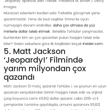
‘Jeopardy’ aparıcısı Alex Trebek ”Frederick M. Brown / Getty
Images
Müraciət edənlərin bəziləri əsla Trebeklə görüşmək şansı
qazanmazlar. Yenə də bəzi rəqiblər fırtına ilə oyun
nümayişini davam etdirdilər,
daha çox olmasa da yüz
minlərlə dollar tələb etmək
. Beləliklə
Təhlükə!
yarışmacılar,
bunlardan kim ən çox qazanılan pulun haqqını tələb edə
bilər? Gələn xəbərlərə görə ilk beşlikdən keçək
Insider.com.
5. Matt Jackson
‘Jeopardy!’ Filmində
yarım milyondan çox
qazandı
Matt Jackson 13 matç qazandı
Təhlükə !,
və şounun ən uzun
qazanan seriyalarından birinin haqqını tələb edir və orijinal
çıxışı boyunca cəmi 411,612 dollar qazanır. Lakin 2015-ci il
çempionlar turnirinə qayıtdıqda, ümumi qazancını 511,612