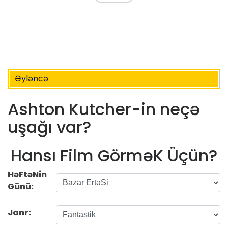
Əyləncə
Ashton Kutcher-in neçə
uşağı var?
Hansı Film GörməK Üçün?
HəFtəNin
Günü:
Janr: