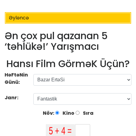
Əyləncə
Ən çox pul qazanan 5
‘təhlükə!’ Yarışmacı
Hansı Film GörməK Üçün?
HəFtəNin
Günü:
Janr:
Növ:
Kino
Sıra