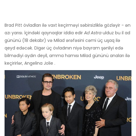
Brad Pitt övladları ilə vaxt keçirməyi səbirsizliklə gözləyir - ən
azı yarısı. İçindəki qaynaqlar iddia edir
Ad Astra
ulduz bu il ad
gününü (18 dekabr) və Milad ərəfəsini cəmi üç uşaq ilə
qeyd edəcək. Digər üç övladının niyə bayram şənliyi edə
bilmədiyi aydın deyil, amma hamısı Milad gününü anaları ilə
keçirirlər, Angelina Jolie .