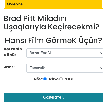
Əyləncə
Brad Pitt Miladını
Uşaqlarıyla Keçirəcəkmi?
Hansı Film GörməK Üçün?
HəFtəNin
Günü:
Janr:
Növ:
Kino
Sıra
GöstəRməK