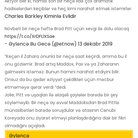
Aktyor bilir ki, hamısı son bir neçə ildə çox dramatik
hadisələrdən keçiblər və heç kimi narahat etmək istəmirlər.
Charles Barkley Kiminlə Evlidir
Növbəti bir neçə həftə Brad Pitt üçün sevgi ilə dolu olacaq
https://t.co/XrDFLlXSae
- Əyləncə Bu Gecə (@etnow)
13 dekabr 2019
“Keçən il Zahara onunla bir neçə saat keçirdi, amma bu il
onu gözləmir. Brad artıq Maddox, Pax və ya Zaharanın
gəlməsini istəməz. Bunun hamını narahat etdiyini bilir.
Onsuz da bu qədər əziyyət çəkdikləri üçün məcbur
etməməyə qərar verdi ”dedi.
Jolie, Pitt və uşaqları ilə əlaqəli şayiələr barədə bir şey
söyləməyib. Bir neçə ay əvvəl Maddoksdan Brad Pittlə
münasibətləri barədə soruşdular və atasının Cənubi
Koreyada onu ziyarət etməyi planlaşdırdığına dair bir fikri
olmadığını açıqladı.
Əyləncə