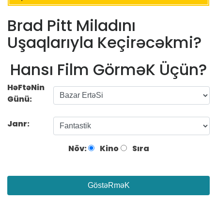
Brad Pitt Miladını
Uşaqlarıyla Keçirəcəkmi?
Hansı Film GörməK Üçün?
HəFtəNin
Günü:
Janr:
Növ:
Kino
Sıra
GöstəRməK