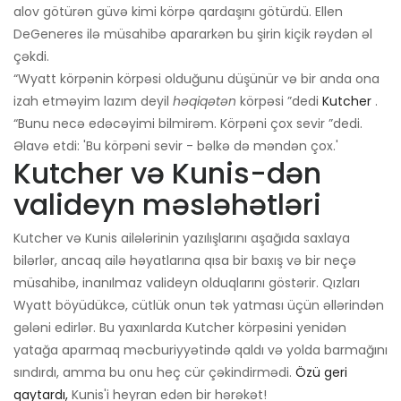
alov götürən güvə kimi körpə qardaşını götürdü. Ellen
DeGeneres ilə müsahibə apararkən bu şirin kiçik rəydən əl
çəkdi.
“Wyatt körpənin körpəsi olduğunu düşünür və bir anda ona
izah etməyim lazım deyil
həqiqətən
körpəsi ”dedi
Kutcher
.
“Bunu necə edəcəyimi bilmirəm. Körpəni çox sevir ”dedi.
Əlavə etdi: 'Bu körpəni sevir - bəlkə də məndən çox.'
Kutcher və Kunis-dən
valideyn məsləhətləri
Kutcher və Kunis ailələrinin yazılışlarını aşağıda saxlaya
bilərlər, ancaq ailə həyatlarına qısa bir baxış və bir neçə
müsahibə, inanılmaz valideyn olduqlarını göstərir. Qızları
Wyatt böyüdükcə, cütlük onun tək yatması üçün əllərindən
gələni edirlər. Bu yaxınlarda Kutcher körpəsini yenidən
yatağa aparmaq məcburiyyətində qaldı və yolda barmağını
sındırdı, amma bu onu heç cür çəkindirmədi.
Özü geri
qaytardı,
Kunis'i heyran edən bir hərəkət!