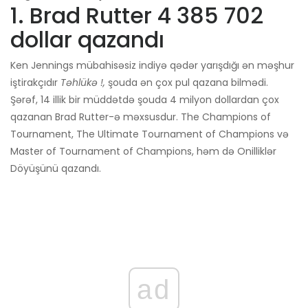
1. Brad Rutter 4 385 702
dollar qazandı
Ken Jennings mübahisəsiz indiyə qədər yarışdığı ən məşhur
iştirakçıdır
Təhlükə !,
şouda ən çox pul qazana bilmədi.
Şərəf, 14 illik bir müddətdə şouda 4 milyon dollardan çox
qazanan Brad Rutter-ə məxsusdur. The Champions of
Tournament, The Ultimate Tournament of Champions və
Master of Tournament of Champions, həm də Onilliklər
Döyüşünü qazandı.
ad