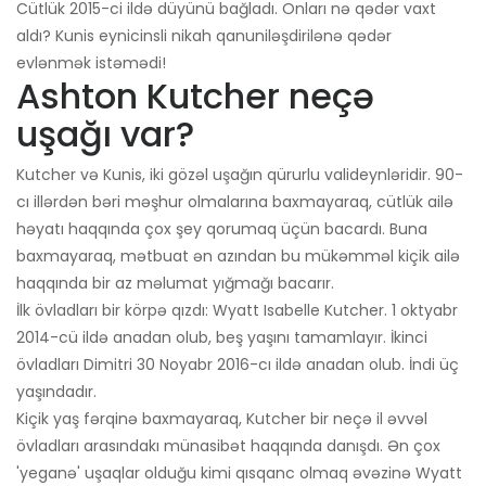
Cütlük 2015-ci ildə düyünü bağladı. Onları nə qədər vaxt
aldı? Kunis eynicinsli nikah qanuniləşdirilənə qədər
evlənmək istəmədi!
Ashton Kutcher neçə
uşağı var?
Kutcher və Kunis, iki gözəl uşağın qürurlu valideynləridir. 90-
cı illərdən bəri məşhur olmalarına baxmayaraq, cütlük ailə
həyatı haqqında çox şey qorumaq üçün bacardı. Buna
baxmayaraq, mətbuat ən azından bu mükəmməl kiçik ailə
haqqında bir az məlumat yığmağı bacarır.
İlk övladları bir körpə qızdı: Wyatt Isabelle Kutcher. 1 oktyabr
2014-cü ildə anadan olub, beş yaşını tamamlayır. İkinci
övladları Dimitri 30 Noyabr 2016-cı ildə anadan olub. İndi üç
yaşındadır.
Kiçik yaş fərqinə baxmayaraq, Kutcher bir neçə il əvvəl
övladları arasındakı münasibət haqqında danışdı. Ən çox
'yeganə' uşaqlar olduğu kimi qısqanc olmaq əvəzinə Wyatt