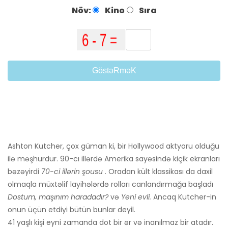
Növ:
Kino
Sıra
GöstəRməK
Ashton Kutcher, çox güman ki, bir Hollywood aktyoru olduğu
ilə məşhurdur. 90-cı illərdə Amerika sayəsində kiçik ekranları
bəzəyirdi
70-ci illərin şousu
. Oradan kült klassikası da daxil
olmaqla müxtəlif layihələrdə rolları canlandırmağa başladı
Dostum, maşınım haradadır?
və
Yeni evli.
Ancaq Kutcher-in
onun üçün etdiyi bütün bunlar deyil.
41 yaşlı kişi eyni zamanda dot bir ər və inanılmaz bir atadır.