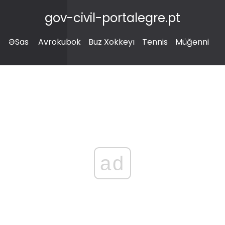
gov-civil-portalegre.pt
ƏSas
Avrokubok
Buz Xokkeyı
Tennis
Müğənni
ad