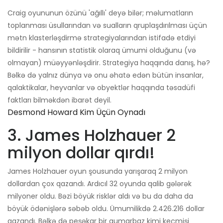
Craig oyununun özünü 'ağıllı' deyə bilər; məlumatların
toplanması üsullarından və sualların qruplaşdırılması üçün
mətn klasterləşdirmə strategiyalarından istifadə etdiyi
bildirilir - hansının statistik olaraq ümumi olduğunu (və
olmayan) müəyyənləşdirir. Strategiya haqqında danış, hə?
Bəlkə də yalnız dünya və onu əhatə edən bütün insanlar,
qalaktikalar, heyvanlar və obyektlər haqqında təsadüfi
faktları bilməkdən ibarət deyil.
Desmond Howard Kim Üçün Oynadı
3. James Holzhauer 2
milyon dollar qırdı!
James Holzhauer oyun şousunda yarışaraq 2 milyon
dollardan çox qazandı. Ardıcıl 32 oyunda qalib gələrək
milyoner oldu. Bəzi böyük risklər aldı və bu da daha da
böyük ödənişlərə səbəb oldu. Ümumilikdə 2.426.216 dollar
qazandı. Bəlkə də peşəkar bir qumarbaz kimi keçmişi