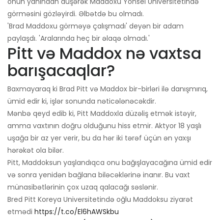
onun yanından düşərək Maddoxu Yonsei Universitetində
görməsini gözləyirdi. Əlbətdə bu olmadı.
'Brad Maddoxu görməyə çalışmadı' deyən bir adam
paylaşdı. 'Aralarında heç bir əlaqə olmadı.'
Pitt və Maddox nə vaxtsa
barışacaqlar?
Baxmayaraq ki Brad Pitt və Maddox bir-birləri ilə danışmırıq,
ümid edir ki, işlər sonunda nəticələnəcəkdir.
Mənbə qeyd edib ki, Pitt Maddoxla düzəliş etmək istəyir,
amma vaxtının doğru olduğunu hiss etmir. Aktyor 18 yaşlı
uşağa bir az yer verir, bu da hər iki tərəf üçün ən yaxşı
hərəkət ola bilər.
Pitt, Maddoksun yaşlandıqca onu bağışlayacağına ümid edir
və sonra yenidən bağlana biləcəklərinə inanır. Bu vaxt
münasibətlərinin çox uzaq qalacağı səslənir.
Bred Pitt Koreya Universitetində oğlu Maddoksu ziyarət
etmədi
https://t.co/El6hAWSkbu