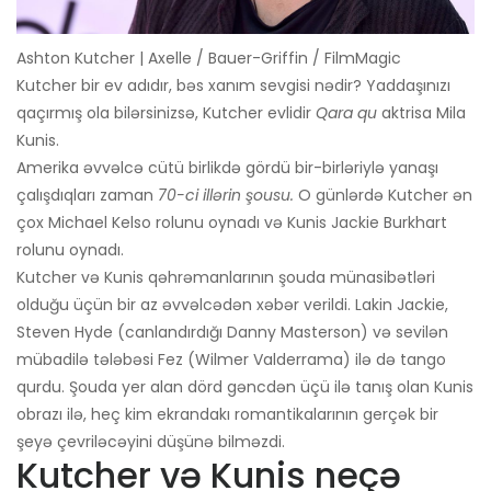
Ashton Kutcher | Axelle / Bauer-Griffin / FilmMagic
Kutcher bir ev adıdır, bəs xanım sevgisi nədir? Yaddaşınızı
qaçırmış ola bilərsinizsə, Kutcher evlidir
Qara qu
aktrisa Mila
Kunis.
Amerika əvvəlcə cütü birlikdə gördü bir-birləriylə yanaşı
çalışdıqları zaman
70-ci illərin şousu.
O günlərdə Kutcher ən
çox Michael Kelso rolunu oynadı və Kunis Jackie Burkhart
rolunu oynadı.
Kutcher və Kunis qəhrəmanlarının şouda münasibətləri
olduğu üçün bir az əvvəlcədən xəbər verildi. Lakin Jackie,
Steven Hyde (canlandırdığı Danny Masterson) və sevilən
mübadilə tələbəsi Fez (Wilmer Valderrama) ilə də tango
qurdu. Şouda yer alan dörd gəncdən üçü ilə tanış olan Kunis
obrazı ilə, heç kim ekrandakı romantikalarının gerçək bir
şeyə çevriləcəyini düşünə bilməzdi.
Kutcher və Kunis neçə