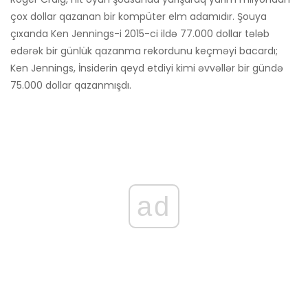
çox dollar qazanan bir kompüter elm adamıdır. Şouya
çıxanda Ken Jennings-i 2015-ci ildə 77.000 dollar tələb
edərək bir günlük qazanma rekordunu keçməyi bacardı;
Ken Jennings, İnsiderin qeyd etdiyi kimi əvvəllər bir gündə
75.000 dollar qazanmışdı.
ad