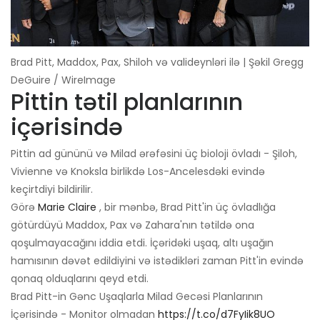
Brad Pitt, Maddox, Pax, Shiloh və valideynləri ilə | Şəkil Gregg
DeGuire / WireImage
Pittin tətil planlarının
içərisində
Pittin ad gününü və Milad ərəfəsini üç bioloji övladı - Şiloh,
Vivienne və Knoksla birlikdə Los-Ancelesdəki evində
keçirtdiyi bildirilir.
Görə
Marie Claire
, bir mənbə, Brad Pitt'in üç övladlığa
götürdüyü Maddox, Pax və Zahara'nın tətildə ona
qoşulmayacağını iddia etdi. İçəridəki uşaq, altı uşağın
hamısının dəvət edildiyini və istədikləri zaman Pitt'in evində
qonaq olduqlarını qeyd etdi.
Brad Pitt-in Gənc Uşaqlarla Milad Gecəsi Planlarının
İçərisində - Monitor olmadan
https://t.co/d7FyIik8UO