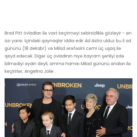
Brad Pitt övladları ilə vaxt keçirməyi səbirsizliklə gözləyir - ən
azı yarısı. İçindəki qaynaqlar iddia edir
Ad Astra
ulduz bu il ad
gününü (18 dekabr) və Milad ərəfəsini cəmi üç uşaq ilə
qeyd edəcək. Digər üç övladının niyə bayram şənliyi edə
bilmədiyi aydın deyil, amma hamısı Milad gününü anaları ilə
keçirirlər, Angelina Jolie .