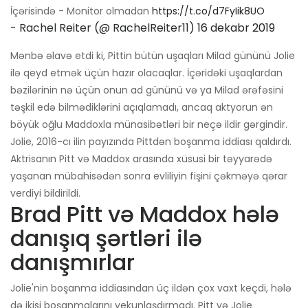
İçərisində - Monitor olmadan
https://t.co/d7FyIik8UO
- Rachel Reiter (@ RachelReiter11)
16 dekabr 2019
Mənbə əlavə etdi ki, Pittin bütün uşaqları Milad gününü Jolie
ilə qeyd etmək üçün hazır olacaqlar. İçəridəki uşaqlardan
bəzilərinin nə üçün onun ad gününü və ya Milad ərəfəsini
təşkil edə bilmədiklərini açıqlamadı, ancaq aktyorun ən
böyük oğlu Maddoxla münasibətləri bir neçə ildir gərgindir.
Jolie, 2016-cı ilin payızında Pittdən boşanma iddiası qaldırdı.
Aktrisanın Pitt və Maddox arasında xüsusi bir təyyarədə
yaşanan mübahisədən sonra evliliyin fişini çəkməyə qərar
verdiyi bildirildi.
Brad Pitt və Maddox hələ
danışıq şərtləri ilə
danışmırlar
Jolie'nin boşanma iddiasından üç ildən çox vaxt keçdi, hələ
də ikisi boşanmalarını yekunlaşdırmadı. Pitt və Jolie