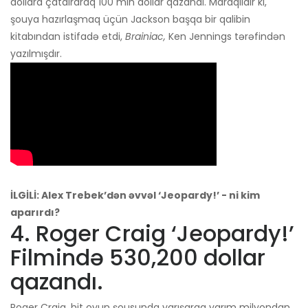
dollara çatdıraraq 100 min dollar qazandı. Maraqlıdır ki,
şouya hazırlaşmaq üçün Jackson başqa bir qalibin
kitabından istifadə etdi,
Brainiac,
Ken Jennings tərəfindən
yazılmışdır.
İLGİLİ: Alex Trebek’dən əvvəl ‘Jeopardy!’ - ni kim
aparırdı?
4. Roger Craig ‘Jeopardy!’
Filmində 530,200 dollar
qazandı.
Roger Craig, hit oyun şousunda yarışaraq yarım milyondan