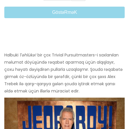
GöstəRməK
Halbuki
Təhlükə!
bir çox Trivial Pursuitmasters-i saxlanılan
məlumat döyüşündə rəqabət aparmaq üçün alqışlayır,
çoxu həyatı dəyişdirən pullarla uzaqlaşmır. Şouda rəqabətə
girmək öz-özlüyündə bir şərəfdir, çünki bir çox şəxs Alex
Trebek ilə qarşı-qarşıya gələn şouda iştirak etmək şansı
əldə etmək üçün illərlə müraciət edir.