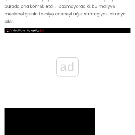
burada ona kömək etdi ... baxmayaraq ki, bu maliyyə
məsləhətçisinin tövsiyə edəcəyi uğur strategiyası olmaya
bilər.
ad