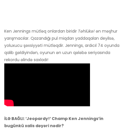
Ken Jennings mütləq onlardan biridir
Təhlükə!
ən məşhur
yarışmacılar. Qazandığı pul miqdarı yaddaqalan deyilsə,
yoluxucu şəxsiyyəti mütləqdir. Jennings, ardıcıl 74 oyunda
qalib gəldiyindən, oyunun ən uzun qələbə seriyasında
rekordu əlində saxladı!
İLƏ BAĞLI: ‘Jeopardy!’ Champ Ken Jennings’in
bugünkü xalis dəyəri nədir?