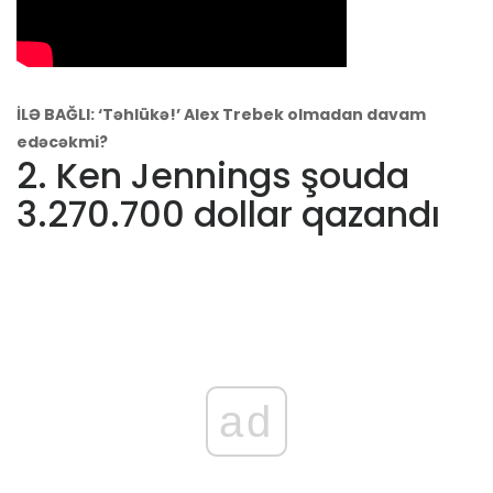
İLƏ BAĞLI: ‘Təhlükə!’ Alex Trebek olmadan davam
edəcəkmi?
2. Ken Jennings şouda
3.270.700 dollar qazandı
ad