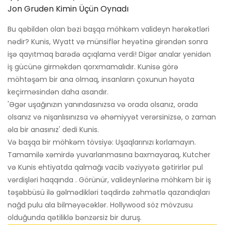
Jon Gruden Kimin Üçün Oynadı
Bu qəbildən olan bəzi başqa möhkəm valideyn hərəkətləri
nədir? Kunis, Wyatt və münsiflər heyətinə girəndən sonra
işə qayıtmaq barədə açıqlama verdi! Digər analar yenidən
iş gücünə girməkdən qorxmamalıdır. Kunisə görə
möhtəşəm bir ana olmaq, insanların çoxunun həyata
keçirməsindən daha asandır.
'Əgər uşağınızın yanındasınızsa və orada olsanız, orada
olsanız və nişanlısınızsa və əhəmiyyət verərsinizsə, o zaman
əla bir anasınız' dedi Kunis.
Və başqa bir möhkəm tövsiyə: Uşaqlarınızı korlamayın.
Tamamilə xəmirdə yuvarlanmasına baxmayaraq, Kutcher
və Kunis ehtiyatda qalmağı vacib vəziyyətə gətirirlər pul
vərdişləri haqqında . Görünür, valideynlərinə möhkəm bir iş
təşəbbüsü ilə gəlmədikləri təqdirdə zəhmətlə qazandıqları
nağd pulu ala bilməyəcəklər. Hollywood söz mövzusu
olduğunda qətiliklə bənzərsiz bir duruş.