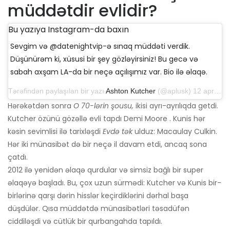
müddətdir evlidir?
Bu yazıya Instagram-da baxın
Sevgim və @datenightvip-ə sınaq müddəti verdik.
Düşünürəm ki, xüsusi bir şey gözləyirsiniz! Bu gecə və
sabah axşam LA-da bir neçə açılışımız var. Bio ilə əlaqə.
Tərəfindən paylaşılan bir yazı
Ashton Kutcher
(@aplusk) 12 aprel 2019-cu il, saat 14: 50-də PDT
Hərəkətdən sonra
O 70-lərin şousu,
ikisi ayrı-ayrılıqda getdi.
Kutcher özünü gözəllə evli tapdı Demi Moore . Kunis hər
kəsin sevimlisi ilə tarixləşdi
Evdə tək
ulduz: Macaulay Culkin.
Hər iki münasibət də bir neçə il davam etdi, ancaq sona
çatdı.
2012 ilə yenidən əlaqə qurdular və simsiz bağlı bir super
əlaqəyə başladı. Bu, çox uzun sürmədi: Kutcher və Kunis bir-
birlərinə qarşı dərin hisslər keçirdiklərini dərhal başa
düşdülər. Qısa müddətdə münasibətləri təsadüfən
ciddiləşdi və cütlük bir qurbangahda tapıldı.