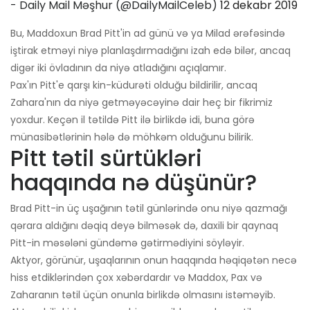
- Daily Mail Məşhur (@DailyMailCeleb)
12 dekabr 2019
Bu, Maddoxun Brad Pitt'in ad günü və ya Milad ərəfəsində
iştirak etməyi niyə planlaşdırmadığını izah edə bilər, ancaq
digər iki övladının da niyə atladığını açıqlamır.
Pax'ın Pitt'e qarşı kin-küdurəti olduğu bildirilir, ancaq
Zahara'nın da niyə getməyəcəyinə dair heç bir fikrimiz
yoxdur. Keçən il tətildə Pitt ilə birlikdə idi, buna görə
münasibətlərinin hələ də möhkəm olduğunu bilirik.
Pitt tətil sürtükləri
haqqında nə düşünür?
Brad Pitt-in üç uşağının tətil günlərində onu niyə qazmağı
qərara aldığını dəqiq deyə bilməsək də, daxili bir qaynaq
Pitt-in məsələni gündəmə gətirmədiyini söyləyir.
Aktyor, görünür, uşaqlarının onun haqqında həqiqətən necə
hiss etdiklərindən çox xəbərdardır və Maddox, Pax və
Zaharanın tətil üçün onunla birlikdə olmasını istəməyib.