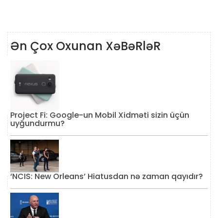
Ən Çox Oxunan XəBəRləR
Project Fi: Google-un Mobil Xidməti sizin üçün
uyğundurmu?
‘NCIS: New Orleans’ Hiatusdan nə zaman qayıdır?