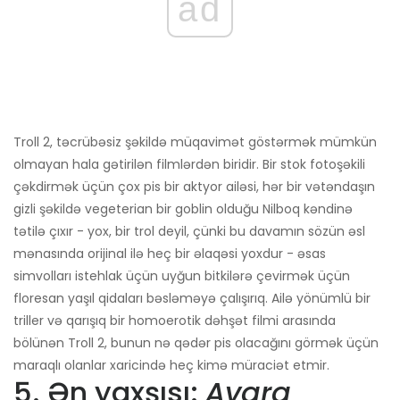
ad
Troll 2, təcrübəsiz şəkildə müqavimət göstərmək mümkün
olmayan hala gətirilən filmlərdən biridir. Bir stok fotoşəkili
çəkdirmək üçün çox pis bir aktyor ailəsi, hər bir vətəndaşın
gizli şəkildə vegeterian bir goblin olduğu Nilboq kəndinə
tətilə çıxır - yox, bir trol deyil, çünki bu davamın sözün əsl
mənasında orijinal ilə heç bir əlaqəsi yoxdur - əsas
simvolları istehlak üçün uyğun bitkilərə çevirmək üçün
floresan yaşıl qidaları bəsləməyə çalışırıq. Ailə yönümlü bir
triller və qarışıq bir homoerotik dəhşət filmi arasında
bölünən Troll 2, bunun nə qədər pis olacağını görmək üçün
maraqlı olanlar xaricində heç kimə müraciət etmir.
5. Ən yaxşısı:
Avara