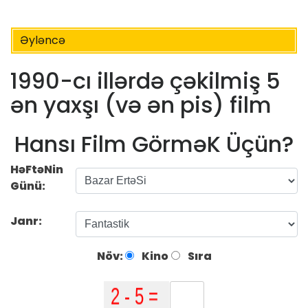
Əyləncə
1990-cı illərdə çəkilmiş 5
ən yaxşı (və ən pis) film
Hansı Film GörməK Üçün?
HəFtəNin
Günü:
Janr:
Növ:
Kino
Sıra