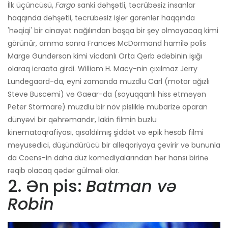
İlk üçüncüsü,
Fargo
sanki dəhşətli, təcrübəsiz insanlar
haqqında dəhşətli, təcrübəsiz işlər görənlər haqqında
'həqiqi' bir cinayət nağılından başqa bir şey olmayacaq kimi
görünür, amma sonra Frances McDormand hamilə polis
Marge Gunderson kimi vicdanlı Orta Qərb ədəbinin işığı
olaraq icraata girdi. William H. Macy-nin çıxılmaz Jerry
Lundegaard-da, eyni zamanda muzdlu Carl (motor ağızlı
Steve Buscemi) və Gaear-da (soyuqqanlı hiss etməyən
Peter Stormare) muzdlu bir növ pisliklə mübarizə aparan
dünyəvi bir qəhrəmandır, lakin filmin buzlu
kinematoqrafiyası, qısaldılmış şiddət və epik hesab filmi
məyusedici, düşündürücü bir alleqoriyaya çevirir və bununla
da Coens-in daha düz komediyalarından hər hansı birinə
rəqib olacaq qədər gülməli olar.
2. Ən pis:
Batman və
Robin