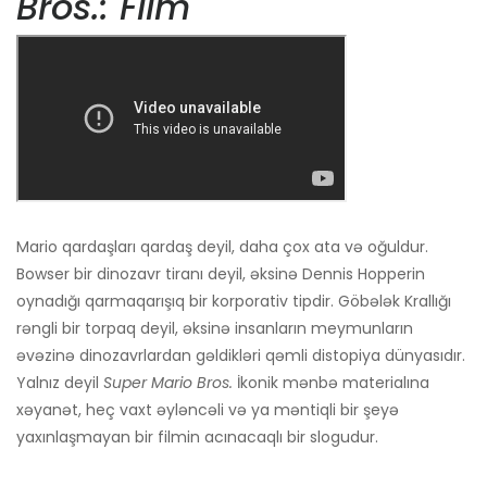
Bros.: Film
Mario qardaşları qardaş deyil, daha çox ata və oğuldur.
Bowser bir dinozavr tiranı deyil, əksinə Dennis Hopperin
oynadığı qarmaqarışıq bir korporativ tipdir. Göbələk Krallığı
rəngli bir torpaq deyil, əksinə insanların meymunların
əvəzinə dinozavrlardan gəldikləri qəmli distopiya dünyasıdır.
Yalnız deyil
Super Mario Bros.
İkonik mənbə materialına
xəyanət, heç vaxt əyləncəli və ya məntiqli bir şeyə
yaxınlaşmayan bir filmin acınacaqlı bir slogudur.