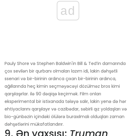
ad
Pauly Shore və Stephen Baldwin'in Bill & Ted’in damarında
çox sevilən bir qurbanı olmaları lazım idi, lakin dəhşətli
ssenari və bir-birinin ardınca çıxan bir-birinin ardınca,
ağıllarında heç kimin seçməyəcəyi dözülməz bros kimi
qarşılaşırlar. ilə 90 dəqiqə keçirmək. Film onları
eksperimental bir istixanada tələyə salır, lakin yenə də hər
ehtiyaclarını qarşılayır və cazibədar, səbirli qız yoldaşları və
bio-günbəzin içindəki ölülərə buraxılmalı olduqları zaman
dəhşətlərini mükafatlandırır.
9. Ən yaxşısı:
Truman