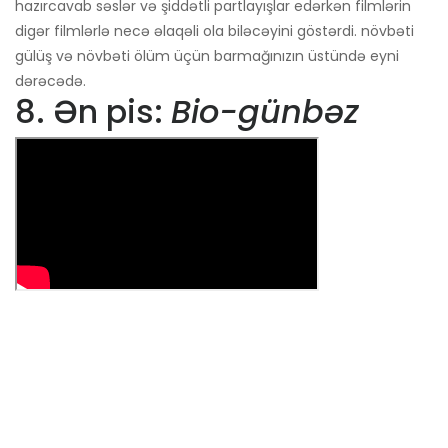
hazırcavab səslər və şiddətli partlayışlar edərkən filmlərin
digər filmlərlə necə əlaqəli ola biləcəyini göstərdi. növbəti
gülüş və növbəti ölüm üçün barmağınızın üstündə eyni
dərəcədə.
8. Ən pis:
Bio-günbəz