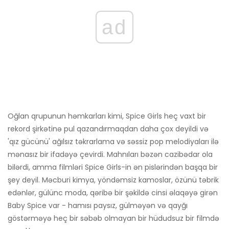
ad
Oğlan qrupunun həmkarları kimi, Spice Girls heç vaxt bir
rekord şirkətinə pul qazandırmaqdan daha çox deyildi və
'qız gücünü' ağılsız təkrarlama və səssiz pop melodiyaları ilə
mənasız bir ifadəyə çevirdi. Mahnıları bəzən cazibədar ola
bilərdi, amma filmləri Spice Girls-in ən pislərindən başqa bir
şey deyil. Məcburi kimya, yöndəmsiz kamoslar, özünü təbrik
edənlər, gülünc moda, qəribə bir şəkildə cinsi əlaqəyə girən
Baby Spice var - hamısı paysız, gülməyən və qayğı
göstərməyə heç bir səbəb olmayan bir hüdudsuz bir filmdə