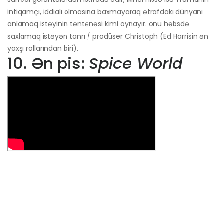
intiqamçı, iddialı olmasına baxmayaraq ətrafdakı dünyanı
anlamaq istəyinin təntənəsi kimi oynayır. onu həbsdə
saxlamaq istəyən tanrı / prodüser Christoph (Ed Harrisin ən
yaxşı rollarından biri).
10. Ən pis:
Spice World