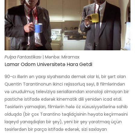
Pulpa Fantastikası
| Mənbə: Miramax
Lamar Odom Universitetə ​​hara Getdi
90-cı illərin ən yaxşı siyahısında demək olar ki, bir şərt olan
Quentin Tarantinonun ikinci rejissorluq səyi, B filmlərindən
və unudulmuş televiziya seriallarından xronoloji olmayan bir
pastiche istifadə edərək kinematik dili yenidən icad etdi.
Təsirlərin yamaqları, filmlərin hələ öz xüsusiyyətlərinə sahib
olduqda (bir çox Tarantino təqlidçisinin həyata keçirməsini
laqeyd yanaşdıqları bir şey), yeni bir şey yaratmaq üçün
təsirlərdən bir parça istifadə edərək, sizi saxlayan