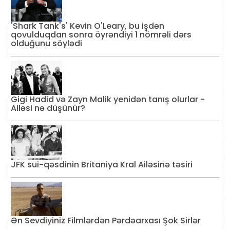
'Shark Tank's' Kevin O'Leary, bu işdən
qovulduqdan sonra öyrəndiyi 1 nömrəli dərs
olduğunu söylədi
Gigi Hadid və Zayn Malik yenidən tanış olurlar -
Ailəsi nə düşünür?
JFK sui-qəsdinin Britaniya Kral Ailəsinə təsiri
Ən Sevdiyiniz Filmlərdən Pərdəarxası Şok Sirlər