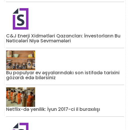
C&J Enerji Xidmətləri Qazancları: İnvestorların Bu
Nəticələri Niyə Sevməmələri
Bu populyar ev əşyalarındakı son istifadə tarixini
gözardı edə bilərsiniz
Netflix-də yenilik: İyun 2017-ci il buraxılışı