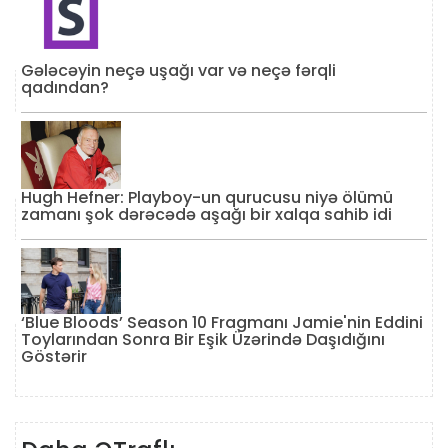
Gələcəyin neçə uşağı var və neçə fərqli
qadından?
Hugh Hefner: Playboy-un qurucusu niyə ölümü
zamanı şok dərəcədə aşağı bir xalqa sahib idi
‘Blue Bloods’ Season 10 Fragmanı Jamie'nin Eddini
Toylarından Sonra Bir Eşik Üzərində Daşıdığını
Göstərir