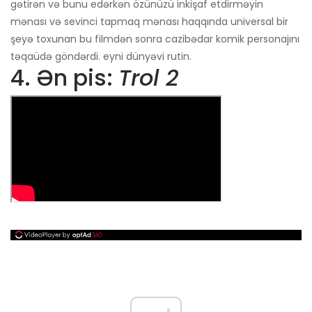
gətirən və bunu edərkən özünüzü inkişaf etdirməyin
mənası və sevinci tapmaq mənası haqqında universal bir
şeyə toxunan bu filmdən sonra cazibədar komik personajını
təqaüdə göndərdi. eyni dünyəvi rutin.
4. Ən pis:
Trol 2