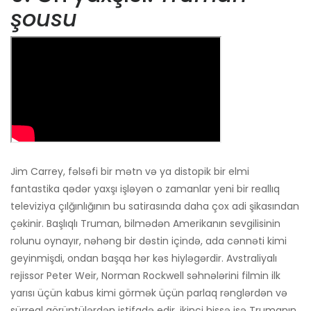
şousu
Jim Carrey, fəlsəfi bir mətn və ya distopik bir elmi
fantastika qədər yaxşı işləyən o zamanlar yeni bir reallıq
televiziya çılğınlığının bu satirasında daha çox adi şikasından
çəkinir. Başlıqlı Truman, bilmədən Amerikanın sevgilisinin
rolunu oynayır, nəhəng bir dəstin içində, ada cənnəti kimi
geyinmişdi, ondan başqa hər kəs hiyləgərdir. Avstraliyalı
rejissor Peter Weir, Norman Rockwell səhnələrini filmin ilk
yarısı üçün kabus kimi görmək üçün parlaq rənglərdən və
sürreal görüntülərdən istifadə edir, ikinci hissə isə Trumanın