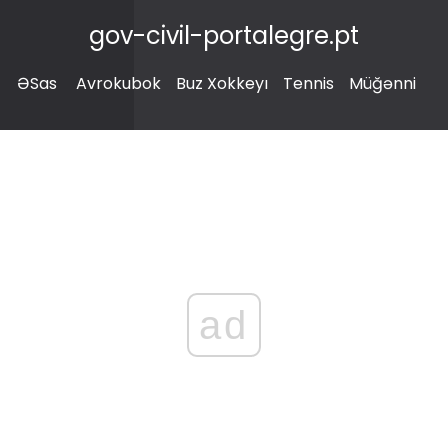
gov-civil-portalegre.pt
ƏSas
Avrokubok
Buz Xokkeyı
Tennis
Müğənni
ad