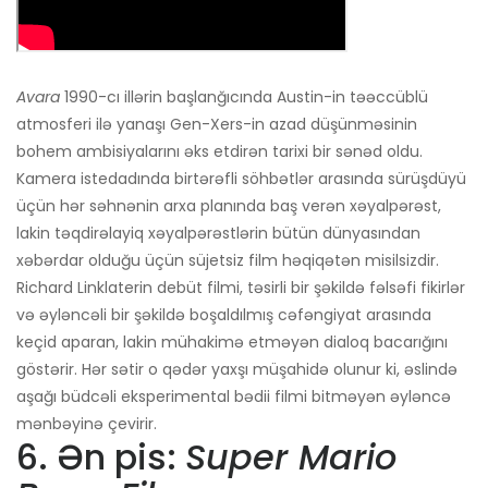
Avara
1990-cı illərin başlanğıcında Austin-in təəccüblü
atmosferi ilə yanaşı Gen-Xers-in azad düşünməsinin
bohem ambisiyalarını əks etdirən tarixi bir sənəd oldu.
Kamera istedadında birtərəfli söhbətlər arasında sürüşdüyü
üçün hər səhnənin arxa planında baş verən xəyalpərəst,
lakin təqdirəlayiq xəyalpərəstlərin bütün dünyasından
xəbərdar olduğu üçün süjetsiz film həqiqətən misilsizdir.
Richard Linklaterin debüt filmi, təsirli bir şəkildə fəlsəfi fikirlər
və əyləncəli bir şəkildə boşaldılmış cəfəngiyat arasında
keçid aparan, lakin mühakimə etməyən dialoq bacarığını
göstərir. Hər sətir o qədər yaxşı müşahidə olunur ki, əslində
aşağı büdcəli eksperimental bədii filmi bitməyən əyləncə
mənbəyinə çevirir.
6. Ən pis:
Super Mario