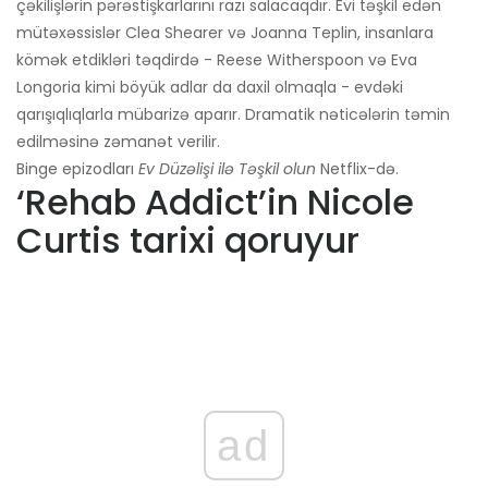
çəkilişlərin pərəstişkarlarını razı salacaqdır. Evi təşkil edən
mütəxəssislər Clea Shearer və Joanna Teplin, insanlara
kömək etdikləri təqdirdə - Reese Witherspoon və Eva
Longoria kimi böyük adlar da daxil olmaqla - evdəki
qarışıqlıqlarla mübarizə aparır. Dramatik nəticələrin təmin
edilməsinə zəmanət verilir.
Binge epizodları
Ev Düzəlişi ilə Təşkil olun
Netflix-də.
‘Rehab Addict’in Nicole
Curtis tarixi qoruyur
ad