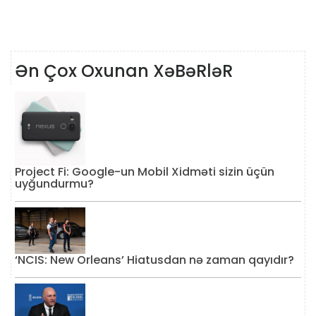
Ən Çox Oxunan XəBəRləR
Project Fi: Google-un Mobil Xidməti sizin üçün
uyğundurmu?
‘NCIS: New Orleans’ Hiatusdan nə zaman qayıdır?