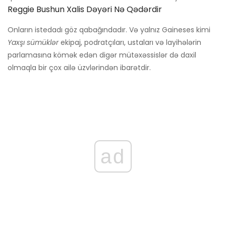
Reggie Bushun Xalis Dəyəri Nə Qədərdir
Onların istedadı göz qabağındadır. Və yalnız Gaineses kimi
Yaxşı sümüklər
ekipaj, podratçıları, ustaları və layihələrin
parlamasına kömək edən digər mütəxəssislər də daxil
olmaqla bir çox ailə üzvlərindən ibarətdir.
ad