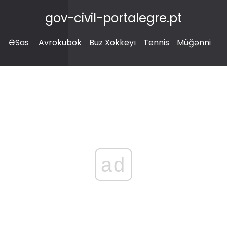
gov-civil-portalegre.pt
ƏSas
Avrokubok
Buz Xokkeyı
Tennis
Müğənni
ad