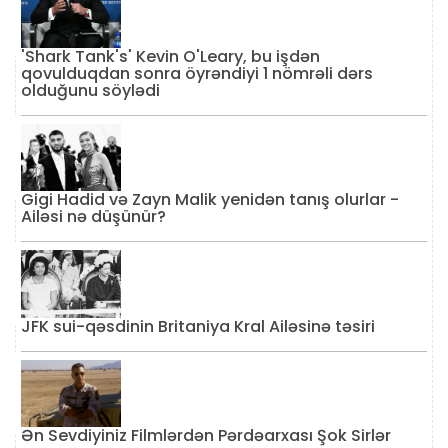
'Shark Tank's' Kevin O'Leary, bu işdən
qovulduqdan sonra öyrəndiyi 1 nömrəli dərs
olduğunu söylədi
Gigi Hadid və Zayn Malik yenidən tanış olurlar -
Ailəsi nə düşünür?
JFK sui-qəsdinin Britaniya Kral Ailəsinə təsiri
Ən Sevdiyiniz Filmlərdən Pərdəarxası Şok Sirlər