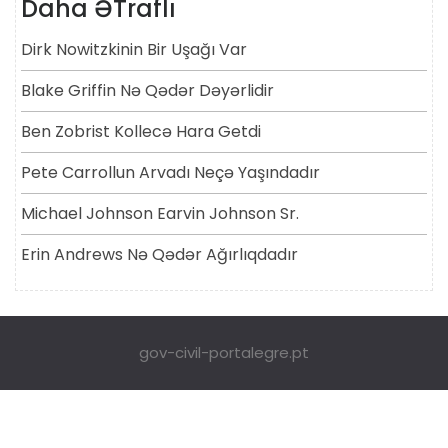
Daha ƏTraflı
Dirk Nowitzkinin Bir Uşağı Var
Blake Griffin Nə Qədər Dəyərlidir
Ben Zobrist Kollecə Hara Getdi
Pete Carrollun Arvadı Neçə Yaşındadır
Michael Johnson Earvin Johnson Sr.
Erin Andrews Nə Qədər Ağırlıqdadır
gov-civil-portalegre.pt