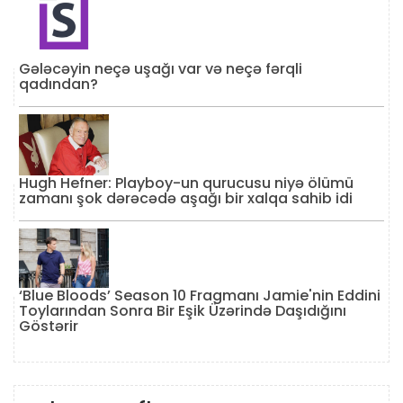
Gələcəyin neçə uşağı var və neçə fərqli
qadından?
Hugh Hefner: Playboy-un qurucusu niyə ölümü
zamanı şok dərəcədə aşağı bir xalqa sahib idi
‘Blue Bloods’ Season 10 Fragmanı Jamie'nin Eddini
Toylarından Sonra Bir Eşik Üzərində Daşıdığını
Göstərir