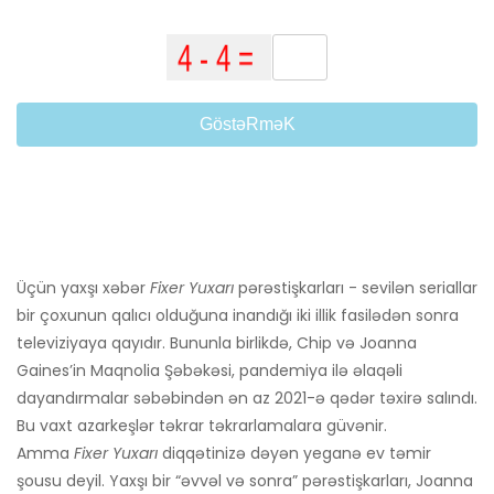
GöstəRməK
Üçün yaxşı xəbər
Fixer Yuxarı
pərəstişkarları - sevilən seriallar
bir çoxunun qalıcı olduğuna inandığı iki illik fasilədən sonra
televiziyaya qayıdır. Bununla birlikdə, Chip və Joanna
Gaines’in Maqnolia Şəbəkəsi, pandemiya ilə əlaqəli
dayandırmalar səbəbindən ən az 2021-ə qədər təxirə salındı.
Bu vaxt azarkeşlər təkrar təkrarlamalara güvənir.
Amma
Fixer Yuxarı
diqqətinizə dəyən yeganə ev təmir
şousu deyil. Yaxşı bir “əvvəl və sonra” pərəstişkarları, Joanna