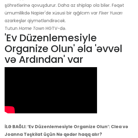
şöhrətlərinə qovuşdurur. Daha az shiplap ola bilər. Fəqət
ümumilikdə Napier'de xüsusi bir qığılcım var
Fixer Yuxarı
azarkeşlər qiymətləndirəcək.
Tutun
Home Town
HGTV-də.
'Ev Düzenlemesiyle
Organize Olun' əla 'əvvəl
və Ardından' var
İLƏ BAĞLI: ‘Ev Düzenlemesiyle Organize Olun’: Clea və
Joanna Təşkilat üçün Nə qədər haqq alır?