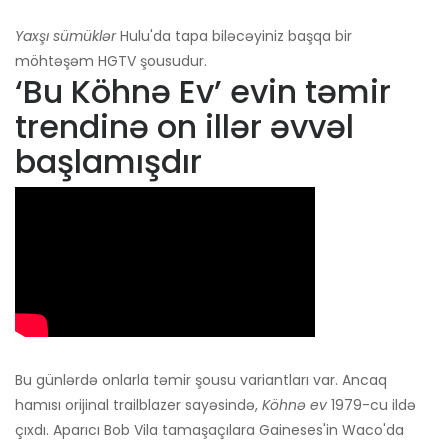
Yaxşı sümüklər
Hulu'da tapa biləcəyiniz başqa bir
möhtəşəm HGTV şousudur.
‘Bu Köhnə Ev’ evin təmir
trendinə on illər əvvəl
başlamışdır
Bu günlərdə onlarla təmir şousu variantları var. Ancaq
hamısı orijinal trailblazer sayəsində,
Köhnə ev
1979-cu ildə
çıxdı. Aparıcı Bob Vila tamaşaçılara Gaineses'in Waco'da