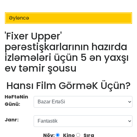
Əyləncə
'Fixer Upper'
pərəstişkarlarının hazırda
izləmələri üçün 5 ən yaxşı
ev təmir şousu
Hansı Film GörməK Üçün?
HəFtəNin
Günü:
Janr:
Növ:
Kino
Sıra