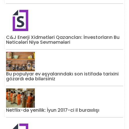
C&J Enerji Xidmətləri Qazancları: İnvestorların Bu
Nəticələri Niyə Sevməmələri
Bu populyar ev əşyalarındakı son istifadə tarixini
gözardı edə bilərsiniz
Netflix-də yenilik: İyun 2017-ci il buraxılışı