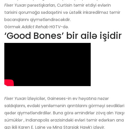
Fixer Yuxarı
pərəstişkarları, Curtisin təmir etdiyi evlərin
tarixini qorumağa sədaqətini və üstəlik inkaredilməz təmir
bacarıqlarını qiymətləndirəcəkdir.
Görmək
Addict Rehab
HGTV-də.
‘Good Bones’ bir ailə işidir
Fixer Yuxarı
İzləyicilər, Gaineses-in ev həyatına nəzər
saldıqlarını, evdəki yeniləmənin qırıntılarını görməyi sevdikləri
qədər qiymətləndirdilər. Buna görə əmindirlər zövq alın
Yaxşı
sümüklər
, Indianapolis ərazisindəki evləri təmir edərkən ana
qızı ikili Karen E. Laine və Mina Starsiak Hawk’ı izləyir.