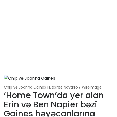
Chip və Joanna Gaines | Desiree Navarro / WireImage
‘Home Town’da yer alan
Erin və Ben Napier bəzi
Gaines həyəcanlarına