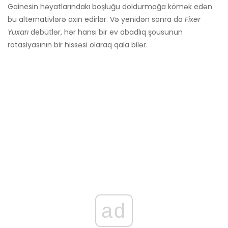
Gainesin həyatlarındakı boşluğu doldurmağa kömək edən
bu alternativlərə axın edirlər. Və yenidən sonra da
Fixer
Yuxarı
debütlər, hər hansı bir ev abadlıq şousunun
rotasiyasının bir hissəsi olaraq qala bilər.
ad