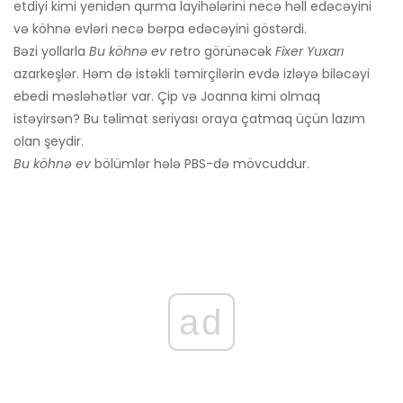
etdiyi kimi yenidən qurma layihələrini necə həll edəcəyini
və köhnə evləri necə bərpa edəcəyini göstərdi.
Bəzi yollarla
Bu köhnə ev
retro görünəcək
Fixer Yuxarı
azarkeşlər. Həm də istəkli təmirçilərin evdə izləyə biləcəyi
ebedi məsləhətlər var. Çip və Joanna kimi olmaq
istəyirsən? Bu təlimat seriyası oraya çatmaq üçün lazım
olan şeydir.
Bu köhnə ev
bölümlər hələ PBS-də mövcuddur.
ad