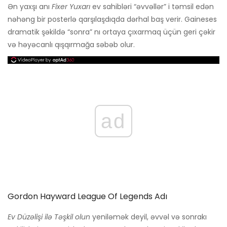
Ən yaxşı anı
Fixer Yuxarı
ev sahibləri “əvvəllər” i təmsil edən
nəhəng bir posterlə qarşılaşdıqda dərhal baş verir. Gaineses
dramatik şəkildə “sonra” nı ortaya çıxarmaq üçün geri çəkir
və həyəcanlı qışqırmağa səbəb olur.
ad
Gordon Hayward League Of Legends Adı
Ev Düzəlişi ilə Təşkil olun
yeniləmək deyil, əvvəl və sonrakı