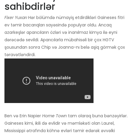
sahibdirlər
Fixer Yuxarı
Hər bölümdə nümayiş etdirdikləri Gaineses fitri
ev təmir bacarıqları sayəsində populyar oldu. Ancaq
azarkeşlər aparıcıların özləri və inanılmaz kimya ilə eyni
dərəcədə sevildi. Aparıcılarla mübahisəli bir çox HGTV
şousundan sonra Chip və Joanna-nı belə aşiq görmək çox
təravətləndirdi.
Ben və Erin Napier
Home Town
tam olaraq buna bənzəyirlər.
Gaineses kimi, ikili də evlidir və məmləkəti olan Laurel,
Mississippi ətrafında köhnə evləri təmir edərək əvvəlki