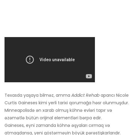
Texasda yaşaya bilməz, amma
Addict Rehab
aparıcı Nicole
Curtis Gaineses kimi yerli tarixi qorumağa həsr olunmuşdur.
Minneapolisdə ən xarab olmuş köhnə evləri tapır və
əzəmətlə bütün orijinal elementləri bərpa edir.
Gaineses, eyni zamanda köhnə əşyaları cırmaq və
atmaqdansa, yeni göstərməyin böyük pərəstişkarlarıdır.