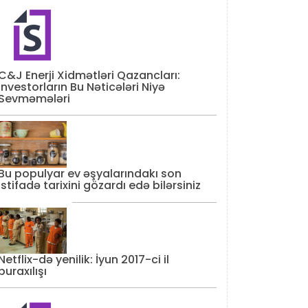
C&J Enerji Xidmətləri Qazancları:
İnvestorların Bu Nəticələri Niyə
Sevməmələri
Bu populyar ev əşyalarındakı son
istifadə tarixini gözardı edə bilərsiniz
Netflix-də yenilik: İyun 2017-ci il
buraxılışı