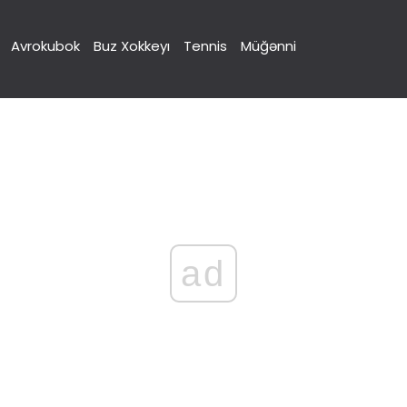
Avrokubok
Buz Xokkeyı
Tennis
Müğənni
ad