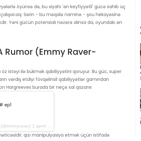
yələrlə öyünsə də, bu siyahı 'ən keyfiyyətli' gücə sahib üç
 çalışacaq. Sərin - bu məqalə naminə - şou hekayəsinə
əkdir. Yəni gücün potensialı nəzərə alınsa da, oyundakı ən
AKA Rumor (Emmy Raver-
 öz istəyi ilə bükmək qabiliyyətini qoruyur. Bu güc, super
ın vərdiş etdiyi fövqəlinsil qabiliyyətlər gamından
Allison Hargreeves burada bir neçə xal qazanır.
# ep1
(@emmyraver) 1 aprel 2019-cu il, saat 14: 24-də PDT
əticəsidir; qızı manipulyasiya etmək üçün istifadə