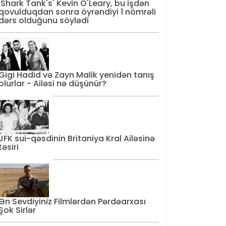
'Shark Tank's' Kevin O'Leary, bu işdən
qovulduqdan sonra öyrəndiyi 1 nömrəli
dərs olduğunu söylədi
Gigi Hadid və Zayn Malik yenidən tanış
olurlar - Ailəsi nə düşünür?
JFK sui-qəsdinin Britaniya Kral Ailəsinə
təsiri
Ən Sevdiyiniz Filmlərdən Pərdəarxası
Şok Sirlər