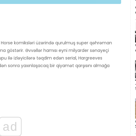
 Horse komiksləri üzərində qurulmuş super qəhrəman
a göstərir. Əvvəllər hamısı eyni milyarder sənayeçi
pu ilə izləyicilərə təqdim edən serial, Hargreeves
kdən sonra yaxınlaşacaq bir qiyamət qarşısını almağa
ad