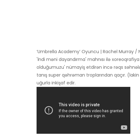
‘Umbrella Academy’ Oyuncu | Rachel Murray / N
'İndi məni dayandırma' mahnısı ilə xoreoqrafiya e
olduğumuzu' nümayiş etdirən incə rəqs səhnələri 
tanış super qəhrəman troplarından qaçır. (lakin
uğurla inkişaf edir.