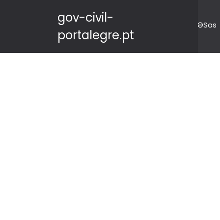
gov-civil-
ƏSas
portalegre.pt