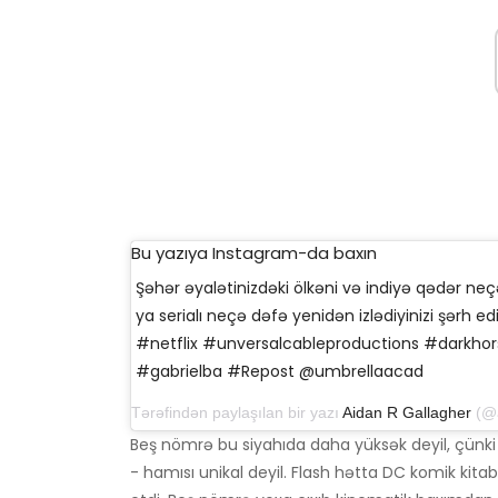
Bu yazıya Instagram-da baxın
Şəhər əyalətinizdəki ölkəni və indiyə qədər neçə
ya serialı neçə dəfə yenidən izlədiyinizi şərh
#netflix #unversalcableproductions #darkh
#gabrielba #Repost @umbrellaacad
Tərəfindən paylaşılan bir yazı
Aidan R Gallagher
(@aidanrg
Beş nömrə bu siyahıda daha yüksək deyil, çü
- hamısı unikal deyil. Flash hətta DC komik kit