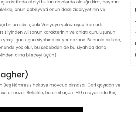
üçün istifadə etdiyi bütün dövrlərdə olduğu kimi, həyatını
iklə, onun qabiliyyəti onun daxili ziddiyyətinin və
i bir amildir, çünki Vanyaya yalnız uşaq ikən adi
izliyindən Allisonun xarakterinin və anlatı quruluşunun
yaxşı' güc üçün siyahıda bir yer qazanır. Bununla birlikdə,
dələnəndə yox olur, bu səbəbdən də bu siyahıda daha
indən alına biləcəyi üçün).
lagher)
n Beş Nömrəsiz hekayə mövcud olmazdı. Geri qayıdan və
sə olmazdı. Beləliklə, bu amil üçün 1-10 miqyasında Beş