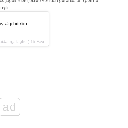
 xoşagələn bir şəkildə yenidən görünsə də (görmə
şılır.
y #gabrielba
rgallagher) 15 Fevral 2019 tarixində 8: 17-də PST
ad