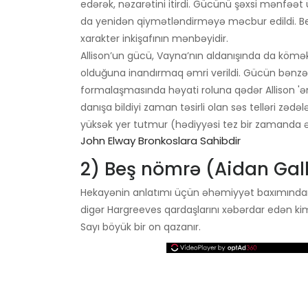
edərək, nəzarətini itirdi. Gücünü şəxsi mənfəət 
da yenidən qiymətləndirməyə məcbur edildi. Beləl
xarakter inkişafının mənbəyidir.
Allison’un gücü, Vayna’nın aldanışında da köməkç
olduğuna inandırmaq əmri verildi. Gücün bənzərs
formalaşmasında həyati roluna qədər Allison 'ən 
danışa bildiyi zaman təsirli olan səs telləri zə
yüksək yer tutmur (hədiyyəsi tez bir zamanda əl
John Elway Bronkoslara Sahibdir
2) Beş nömrə (Aidan Gal
Hekayənin anlatımı üçün əhəmiyyət baxımında
digər Hargreeves qardaşlarını xəbərdar edən kim
Sayı böyük bir on qazanır.