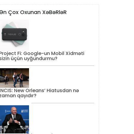
Ən Çox Oxunan XəBəRləR
Project Fi: Google-un Mobil Xidməti
sizin üçün uyğundurmu?
‘NCIS: New Orleans’ Hiatusdan nə
zaman qayıdır?