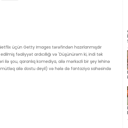
etflix üçün Getty Images tərəfindən hazırlanmışdır
dilmiş fəaliyyət ardıcıllığı və 'Düşünürəm ki, indi tək
ilə şou, qaranlıq komediya, ailə mərkəzli bir şey lehinə
 mütləq ailə dostu deyil) və hələ də fantaziya sahəsində