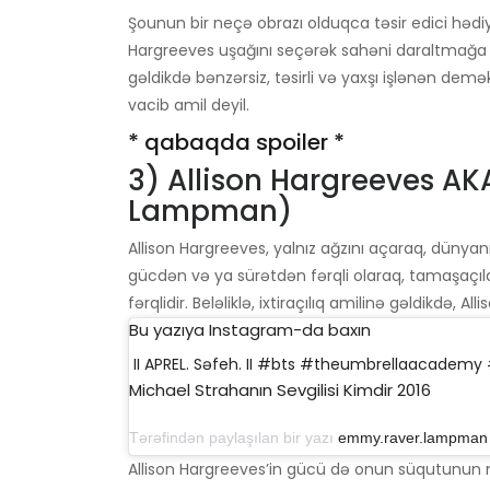
Şounun bir neçə obrazı olduqca təsir edici hədiy
Hargreeves uşağını seçərək sahəni daraltmağa
gəldikdə bənzərsiz, təsirli və yaxşı işlənən dem
vacib amil deyil.
* qabaqda spoiler *
3) Allison Hargreeves 
Lampman)
Allison Hargreeves, yalnız ağzını açaraq, dünyanı
gücdən və ya sürətdən fərqli olaraq, tamaşaçılar
fərqlidir. Beləliklə, ixtiraçılıq amilinə gəldikdə, 
Bu yazıya Instagram-da baxın
II APREL. Səfeh. II #bts #theumbrellaacademy 
Michael Strahanın Sevgilisi Kimdir 2016
Tərəfindən paylaşılan bir yazı
emmy.raver.lampman
Allison Hargreeves’in gücü də onun süqutunun n