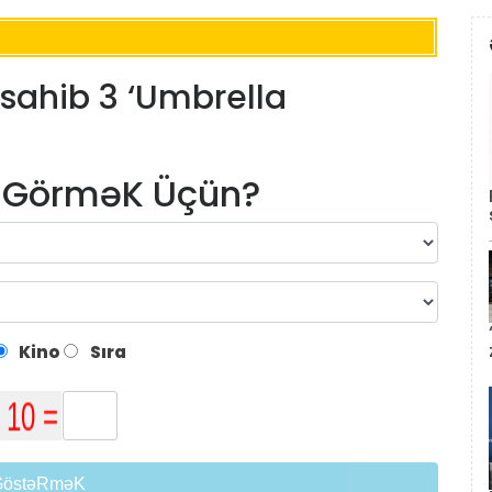
 sahib 3 ‘Umbrella
m GörməK Üçün?
Kino
Sıra
GöstəRməK