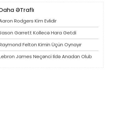
Daha ƏTraflı
Aaron Rodgers Kim Evlidir
Jason Garrett Kollecə Hara Getdi
Raymond Felton Kimin Üçün Oynayır
Lebron James Neçənci Ildə Anadan Olub