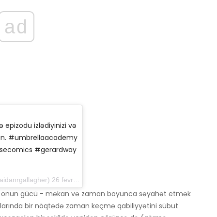
ad
 epizodu izlədiyinizi və
 edin. #umbrellaacademy
orsecomics #gerardway
allagher) 26 fevral 2019-cu il tarixində, saat 11: 15-də PST
nki onun gücü - məkan və zaman boyunca səyahət etmək
ablarında bir nöqtədə zaman keçmə qabiliyyətini sübut