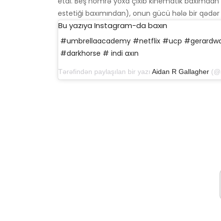
etdi. Beş nömrə yoxa çıxıb kinematik baxımdan
estetiği baxımından), onun gücü hələ bir qədər a
Bu yazıya Instagram-da baxın
#umbrellaacademy #netflix #ucp #gerardwa
#darkhorse # indi axın
Tərəfindən paylaşılan bir yazı
Aidan R Gallagher
(@aidan