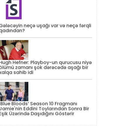
Gələcəyin neçə uşağı var və neçə fərqli
qadından?
Hugh Hefner: Playboy-un qurucusu niyə
ölümü zamanı şok dərəcədə aşağı bir
xalqa sahib idi
‘Blue Bloods’ Season 10 Fragmanı
Jamie'nin Eddini Toylarından Sonra Bir
Eşik Üzərində Daşıdığını Göstərir