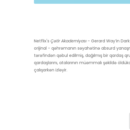
Netflix's
Çətir Akademiyası
- Gerard Way’in Dark
orijinal - qəhrəmanın səyahətinə absurd yanaşm
tərəfindən qəbul edilmiş, dağılmış bir qardaş qru
qardaşlarını, atalarının müəmmalı şəkildə öldü
çalışarkən izləyir.