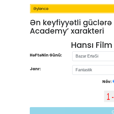
Əyləncə
Ən keyfiyyətli güclərə
Academy’ xarakteri
Hansı Fil
HəFtəNin Günü:
Janr:
Növ: