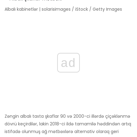
Albalı kabinetlər | solarisimages / iStock / Getty Images
ad
Zəngin albalı taxta şkaflar 90 və 2000-ci illərdə çiçəklənmə
dövrü keçirdilər, lakin 2018-ci ildə tamamilə həddindən artıq
istifadə olunmuş ağ mətbəxlərə alternativ olaraq geri