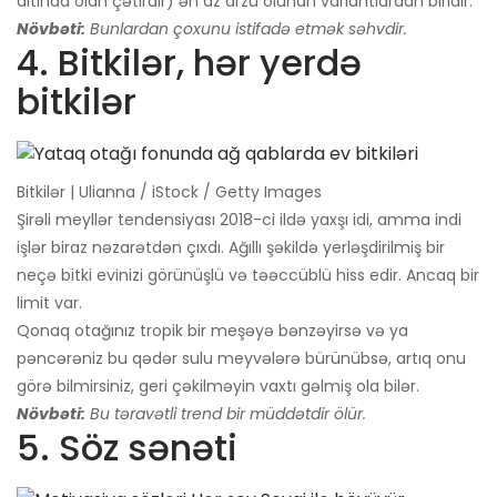
altında olan çətirdir) ən az arzu olunan variantlardan biridir.
Növbəti:
Bunlardan çoxunu istifadə etmək səhvdir.
4. Bitkilər, hər yerdə
bitkilər
Bitkilər | Ulianna / iStock / Getty Images
Şirəli meyllər tendensiyası 2018-ci ildə yaxşı idi, amma indi
işlər biraz nəzarətdən çıxdı. Ağıllı şəkildə yerləşdirilmiş bir
neçə bitki evinizi görünüşlü və təəccüblü hiss edir. Ancaq bir
limit var.
Qonaq otağınız tropik bir meşəyə bənzəyirsə və ya
pəncərəniz bu qədər sulu meyvələrə bürünübsə, artıq onu
görə bilmirsiniz, geri çəkilməyin vaxtı gəlmiş ola bilər.
Növbəti:
Bu təravətli trend bir müddətdir ölür.
5. Söz sənəti