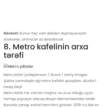
Növbəti:
Bunun heç vaxt dəbdən düşməyəcəyini
söyləyirlər, amma bir az darıxdırıcıdır.
8. Metro kafelinin arxa
tərəfi
Metro kafel | jodiejohnson / iStock / Getty Images
Şübhə yarandıqda ağ metro kafelini quraşdırın, düzdür?
Dəqiq deyil.
Metro kafel, hər zaman məşhur və ucuz olduğu üçün
həmişə populyar olacaq dizayn elementlərindən biridir.
Bununla yanaşı, evinizi hamı kimi göstərir. 2019-cu ildə ev