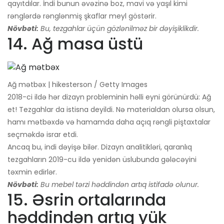
qayıtdılar. İndi bunun əvəzinə boz, mavi və yaşıl kimi
rənglərdə rənglənmiş şkaflar meyl göstərir.
Növbəti:
Bu, tezgahlar üçün gözlənilməz bir dəyişiklikdir.
14. Ağ masa üstü
Ağ mətbəx | hikesterson / Getty Images
2018-ci ildə hər dizayn probleminin həlli eyni görünürdü: Ağ
et! Tezgahlar da istisna deyildi. Nə materialdan olursa olsun,
hamı mətbəxdə və hamamda daha açıq rəngli piştaxtalar
seçməkdə israr etdi.
Ancaq bu, indi dəyişə bilər. Dizayn analitikləri, qaranlıq
tezgahların 2019-cu ildə yenidən üslubunda gələcəyini
təxmin edirlər.
Növbəti:
Bu mebel tərzi həddindən artıq istifadə olunur.
15. Əsrin ortalarında
həddindən artıq yük