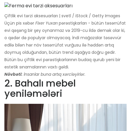
Çiftlik evi tərzi aksesuarları | svetl / iStock / Getty Images
Üçün pis xəbər
Fixer Yuxarı
pərəstişkarları - bütün təsərrüfat
evi qəşəng bir şey oynanmaz və 2019-cu ildə demək olar ki,
o qədər də populyar olmayacaq. İndi mağazalar təsəvvür
edilə bilən hər növ təsərrüfat vurğusu ilə həddən artıq
doymuş olduğundan, bütün trend aşağıya doğru gedir.
Bütün bu çiftlik evi pərəstişkarlarının budaq qurub yeni bir
estetik sınamalarının vaxtı gəldi.
Növbəti:
İnsanlar buna artıq xərcləyirlər.
2. Bahalı mebel
yeniləmələri