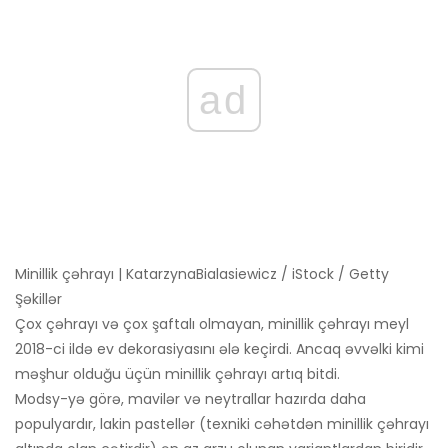
ad
Minillik çəhrayı | KatarzynaBialasiewicz / iStock / Getty
Şəkillər
Çox çəhrayı və çox şaftalı olmayan, minillik çəhrayı meyl
2018-ci ildə ev dekorasiyasını ələ keçirdi. Ancaq əvvəlki kimi
məşhur olduğu üçün minillik çəhrayı artıq bitdi.
Modsy-yə görə, mavilər və neytrallar hazırda daha
populyardır, lakin pastellər (texniki cəhətdən minillik çəhrayı