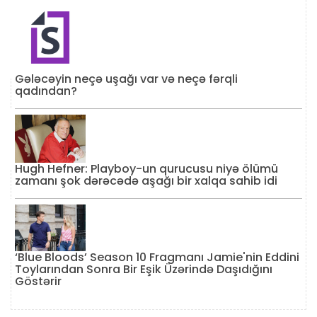
Gələcəyin neçə uşağı var və neçə fərqli
qadından?
Hugh Hefner: Playboy-un qurucusu niyə ölümü
zamanı şok dərəcədə aşağı bir xalqa sahib idi
‘Blue Bloods’ Season 10 Fragmanı Jamie'nin Eddini
Toylarından Sonra Bir Eşik Üzərində Daşıdığını
Göstərir