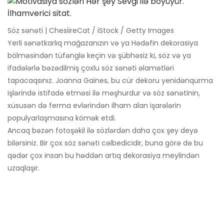
Söz sənəti | ChesiireCat / iStock / Getty Images
Yerli sənətkarlıq mağazanızın və ya Hədəfin dekorasiya
bölməsindən tüfənglə keçin və şübhəsiz ki, söz və ya
ifadələrlə bəzədilmiş çoxlu söz sənəti əlamətləri
tapacaqsınız. Joanna Gaines, bu cür dekoru yenidənqurma
işlərində istifadə etməsi ilə məşhurdur və söz sənətinin,
xüsusən də ferma evlərindən ilham alan işarələrin
populyarlaşmasına kömək etdi.
Ancaq bəzən fotoşəkil ilə sözlərdən daha çox şey deyə
bilərsiniz. Bir çox söz sənəti cəlbedicidir, buna görə də bu
qədər çox insan bu həddən artıq dekorasiya meylindən
uzaqlaşır.