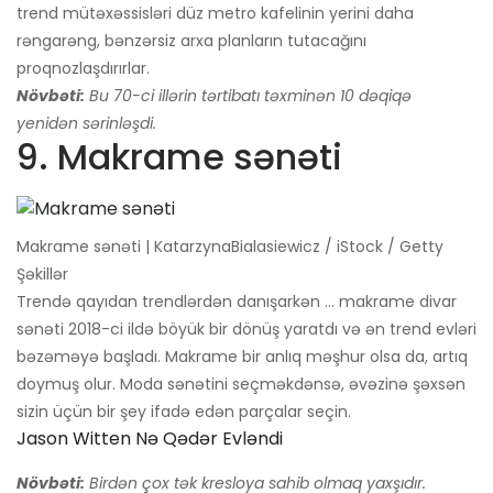
trend mütəxəssisləri düz metro kafelinin yerini daha
rəngarəng, bənzərsiz arxa planların tutacağını
proqnozlaşdırırlar.
Növbəti:
Bu 70-ci illərin tərtibatı təxminən 10 dəqiqə
yenidən sərinləşdi.
9. Makrame sənəti
Makrame sənəti | KatarzynaBialasiewicz / iStock / Getty
Şəkillər
Trendə qayıdan trendlərdən danışarkən ... makrame divar
sənəti 2018-ci ildə böyük bir dönüş yaratdı və ən trend evləri
bəzəməyə başladı. Makrame bir anlıq məşhur olsa da, artıq
doymuş olur. Moda sənətini seçməkdənsə, əvəzinə şəxsən
sizin üçün bir şey ifadə edən parçalar seçin.
Jason Witten Nə Qədər Evləndi
Növbəti:
Birdən çox tək kresloya sahib olmaq yaxşıdır.