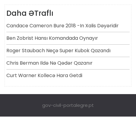
Daha ƏTraflı
Candace Cameron Bure 2018 -in Xalis Dəyəridir
Ben Zobrist Hansı Komandada Oynayır
Roger Staubach Neçə Super Kubok Qazandı
Chris Berman Ildə Nə Qədər Qazanır
Curt Warner Kollecə Hara Getdi
gov-civil-portalegre.pt