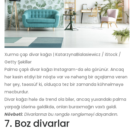
Xurma çap divar kağızı | KatarzynaBialasiewicz / iStock /
Getty Şəkillər
Palma çaplı divar kağızı Instagram-da əla görünür. Ancaq
hər kəsin etdiyi bir nöqtə var və nəhəng bir açıqlama verən
hər şey, təəssüf ki, olduqca tez bir zamanda köhnəlməyə
məcburdur.
Divar kağızı hələ də trend ola bilər, ancaq yuxarıdakı palma
yarpağı izlərinə gəldikdə, onları buraxmağın vaxtı gəldi.
Növbəti:
Divarlarınızı bu rəngdə rəngləməyi dayandırın.
7. Boz divarlar