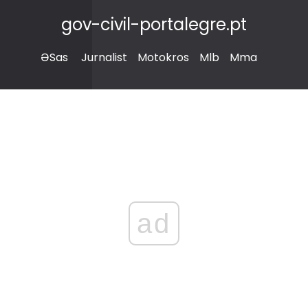
gov-civil-portalegre.pt
ƏSas
Jurnalist
Motokros
Mlb
Mma
ad