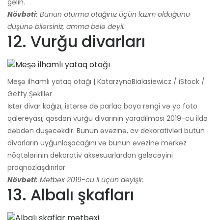
gəlin.
Növbəti:
Bunun oturma otağınız üçün lazım olduğunu
düşünə bilərsiniz, amma belə deyil.
12. Vurğu divarları
Meşə ilhamlı yataq otağı | KatarzynaBialasiewicz / iStock /
Getty Şəkillər
İstər divar kağızı, istərsə də parlaq boya rəngi və ya foto
qalereyası, qəsdən vurğu divarının yaradılması 2019-cu ildə
dəbdən düşəcəkdir. Bunun əvəzinə, ev dekorativləri bütün
divarların uyğunlaşacağını və bunun əvəzinə mərkəz
nöqtələrinin dekorativ aksesuarlardan gələcəyini
proqnozlaşdırırlar.
Növbəti:
Mətbəx 2019-cu il üçün dəyişir.
13. Albalı şkafları