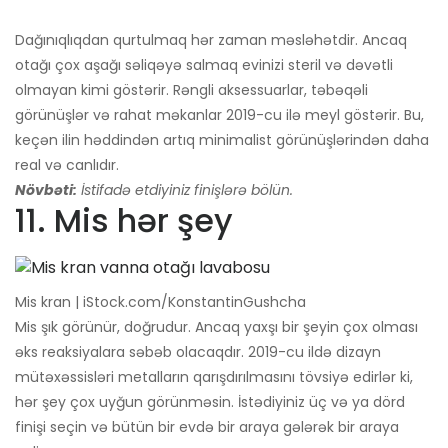
Dağınıqlıqdan qurtulmaq hər zaman məsləhətdir. Ancaq
otağı çox aşağı səliqəyə salmaq evinizi steril və dəvətli
olmayan kimi göstərir. Rəngli aksessuarlar, təbəqəli
görünüşlər və rahat məkanlar 2019-cu ilə meyl göstərir. Bu,
keçən ilin həddindən artıq minimalist görünüşlərindən daha
real və canlıdır.
Növbəti:
İstifadə etdiyiniz finişlərə bölün.
11. Mis hər şey
Mis kran | iStock.com/KonstantinGushcha
Mis şık görünür, doğrudur. Ancaq yaxşı bir şeyin çox olması
əks reaksiyalara səbəb olacaqdır. 2019-cu ildə dizayn
mütəxəssisləri metalların qarışdırılmasını tövsiyə edirlər ki,
hər şey çox uyğun görünməsin. İstədiyiniz üç və ya dörd
finişi seçin və bütün bir evdə bir araya gələrək bir araya