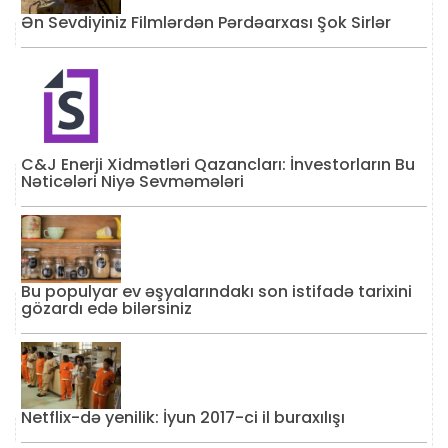
Ən Sevdiyiniz Filmlərdən Pərdəarxası Şok Sirlər
C&J Enerji Xidmətləri Qazancları: İnvestorların Bu
Nəticələri Niyə Sevməmələri
Bu populyar ev əşyalarındakı son istifadə tarixini
gözardı edə bilərsiniz
Netflix-də yenilik: İyun 2017-ci il buraxılışı