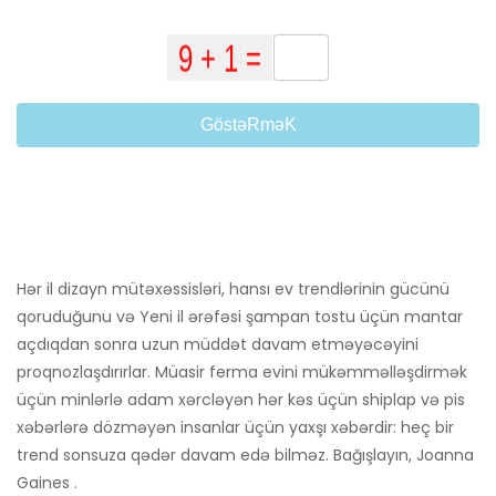
GöstəRməK
Hər il dizayn mütəxəssisləri, hansı ev trendlərinin gücünü
qoruduğunu və Yeni il ərəfəsi şampan tostu üçün mantar
açdıqdan sonra uzun müddət davam etməyəcəyini
proqnozlaşdırırlar. Müasir ferma evini mükəmməlləşdirmək
üçün minlərlə adam xərcləyən hər kəs üçün shiplap və pis
xəbərlərə dözməyən insanlar üçün yaxşı xəbərdir: heç bir
trend sonsuza qədər davam edə bilməz. Bağışlayın, Joanna
Gaines .