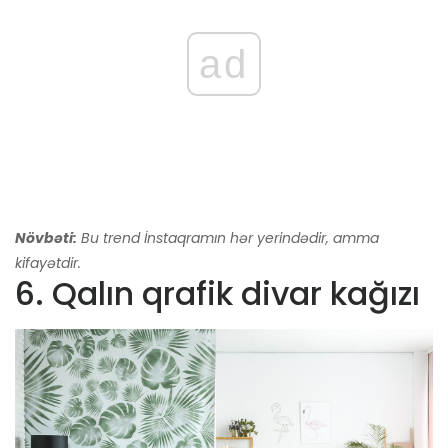
ad
Növbəti:
Bu trend İnstaqramın hər yerindədir, amma
kifayətdir.
6. Qalın qrafik divar kağızı