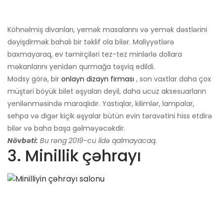
Köhnəlmiş divanları, yemək masalarını və yemək dəstlərini
dəyişdirmək bahalı bir təklif ola bilər. Maliyyətlərə
baxmayaraq, ev təmirçiləri tez-tez minlərlə dollara
məkanlarını yenidən qurmağa təşviq edildi.
Modsy görə, bir
onlayn dizayn firması
, son vaxtlar daha çox
müştəri böyük bilet əşyaları deyil, daha ucuz aksesuarların
yenilənməsində maraqlıdır. Yastıqlar, kilimlər, lampalar,
sehpa və digər kiçik əşyalar bütün evin təravətini hiss etdirə
bilər və baha başa gəlməyəcəkdir.
Növbəti:
Bu rəng 2019-cu ildə qalmayacaq.
3. Minillik çəhrayı