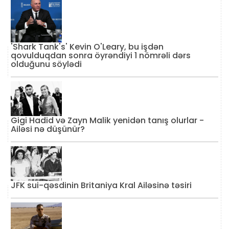
'Shark Tank's' Kevin O'Leary, bu işdən
qovulduqdan sonra öyrəndiyi 1 nömrəli dərs
olduğunu söylədi
Gigi Hadid və Zayn Malik yenidən tanış olurlar -
Ailəsi nə düşünür?
JFK sui-qəsdinin Britaniya Kral Ailəsinə təsiri