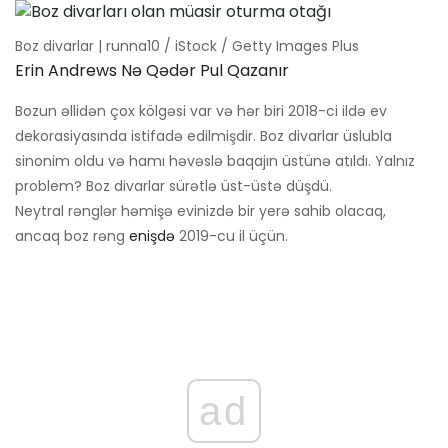
Boz divarlar | runna10 / iStock / Getty Images Plus
Erin Andrews Nə Qədər Pul Qazanır
Bozun əllidən çox kölgəsi var və hər biri 2018-ci ildə ev
dekorasiyasında istifadə edilmişdir. Boz divarlar üslubla
sinonim oldu və hamı həvəslə baqajın üstünə atıldı. Yalnız
problem? Boz divarlar sürətlə üst-üstə düşdü.
Neytral rənglər həmişə evinizdə bir yerə sahib olacaq,
ancaq boz rəng
enişdə
2019-cu il üçün.
ad