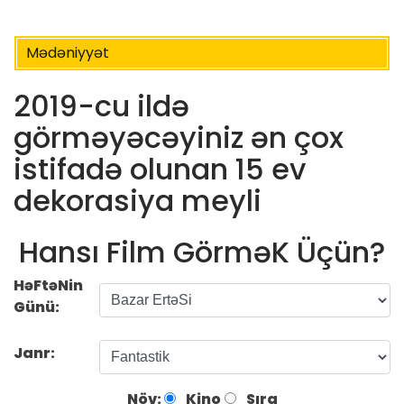
Mədəniyyət
2019-cu ildə
görməyəcəyiniz ən çox
istifadə olunan 15 ev
dekorasiya meyli
Hansı Film GörməK Üçün?
HəFtəNin
Günü:
Janr:
Növ:
Kino
Sıra