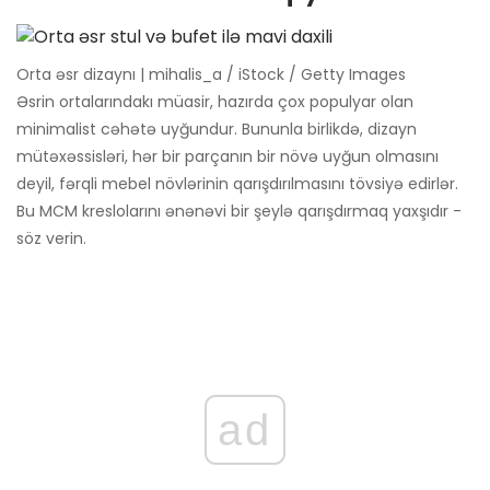
Orta əsr dizaynı | mihalis_a / iStock / Getty Images
Əsrin ortalarındakı müasir, hazırda çox populyar olan
minimalist cəhətə uyğundur. Bununla birlikdə, dizayn
mütəxəssisləri, hər bir parçanın bir növə uyğun olmasını
deyil, fərqli mebel növlərinin qarışdırılmasını tövsiyə edirlər.
Bu MCM kreslolarını ənənəvi bir şeylə qarışdırmaq yaxşıdır -
söz verin.
ad