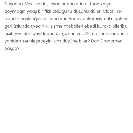
Düşünün. Vaxt var idi, insanlar parketin üstünə xalça
qoymağın yaxşı bir fikir olduğunu düşünürdülər. Ciddi! Hər
trendin başlanğıcı və sonu var. Hər ev dekorasiya fikri gəlmir
geri üslubda (yəqin ki, şişmə mebelləri əbədi buraxa bilərik),
çıxıb yenidən qayıdacaq bir çoxları var. Orta əsrin müasirinin
yenidən sərinləşəcəyini kim düşünə bilər? Don Draperdən
başqa?