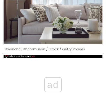
| Kwanchai_Khammuean / iStock / Getty Images
ad