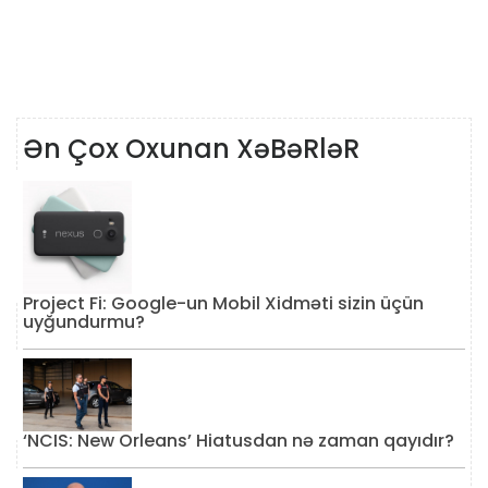
Ən Çox Oxunan XəBəRləR
Project Fi: Google-un Mobil Xidməti sizin üçün
uyğundurmu?
‘NCIS: New Orleans’ Hiatusdan nə zaman qayıdır?