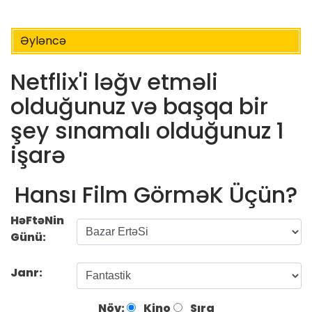
Əyləncə
Netflix'i ləğv etməli
olduğunuz və başqa bir
şey sınamalı olduğunuz 1
işarə
Hansı Film GörməK Üçün?
HəFtəNin
Günü:
Janr:
Növ:
Kino
Sıra