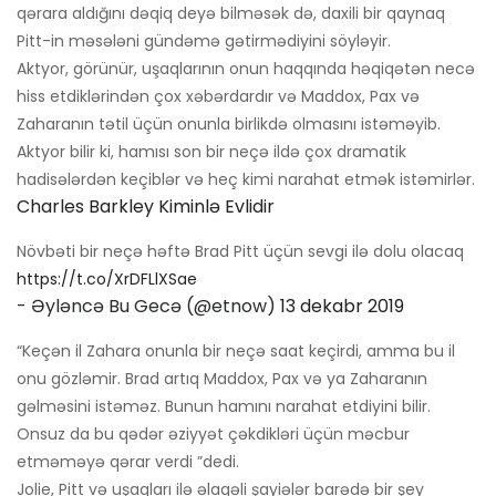
qərara aldığını dəqiq deyə bilməsək də, daxili bir qaynaq
Pitt-in məsələni gündəmə gətirmədiyini söyləyir.
Aktyor, görünür, uşaqlarının onun haqqında həqiqətən necə
hiss etdiklərindən çox xəbərdardır və Maddox, Pax və
Zaharanın tətil üçün onunla birlikdə olmasını istəməyib.
Aktyor bilir ki, hamısı son bir neçə ildə çox dramatik
hadisələrdən keçiblər və heç kimi narahat etmək istəmirlər.
Charles Barkley Kiminlə Evlidir
Növbəti bir neçə həftə Brad Pitt üçün sevgi ilə dolu olacaq
https://t.co/XrDFLlXSae
- Əyləncə Bu Gecə (@etnow)
13 dekabr 2019
“Keçən il Zahara onunla bir neçə saat keçirdi, amma bu il
onu gözləmir. Brad artıq Maddox, Pax və ya Zaharanın
gəlməsini istəməz. Bunun hamını narahat etdiyini bilir.
Onsuz da bu qədər əziyyət çəkdikləri üçün məcbur
etməməyə qərar verdi ”dedi.
Jolie, Pitt və uşaqları ilə əlaqəli şayiələr barədə bir şey