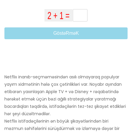
GöstəRməK
Netflix inanıb-seçməməsindən asılı olmayaraq populyar
yayım xidmətinin hələ çox çətinlikləri var. Noyabr ayından
etibarən yaxınlaşan Apple TV + və Disney + rəqabətində
hərəkət etmək üçün bəzi ağıllı strategiyalar yaratmağı
bacardıqları təqdirdə, istifadəçilərin tez-tez şikayət etdikləri
hər şeyi düzəltmədilər.
Netflix istifadəçilərinin ən böyük şikayətlərindən biri
məzmun səhifələrini sürüşdürmək və izləməyə dəyər bir