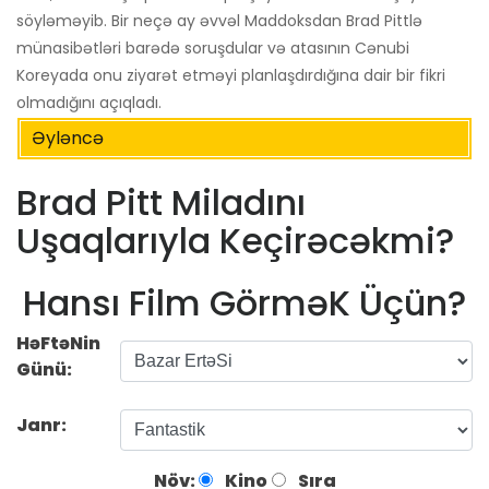
söyləməyib. Bir neçə ay əvvəl Maddoksdan Brad Pittlə
münasibətləri barədə soruşdular və atasının Cənubi
Koreyada onu ziyarət etməyi planlaşdırdığına dair bir fikri
olmadığını açıqladı.
Əyləncə
Brad Pitt Miladını
Uşaqlarıyla Keçirəcəkmi?
Hansı Film GörməK Üçün?
HəFtəNin
Günü:
Janr:
Növ:
Kino
Sıra