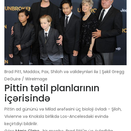
Brad Pitt, Maddox, Pax, Shiloh və valideynləri ilə | Şəkil Gregg
DeGuire / WireImage
Pittin tətil planlarının
içərisində
Pittin ad gününü və Milad ərəfəsini üç bioloji övladı - Şiloh,
Vivienne və Knoksla birlikdə Los-Ancelesdəki evində
keçirtdiyi bildirilir.
Görə
Marie Claire
, bir mənbə, Brad Pitt'in üç övladlığa