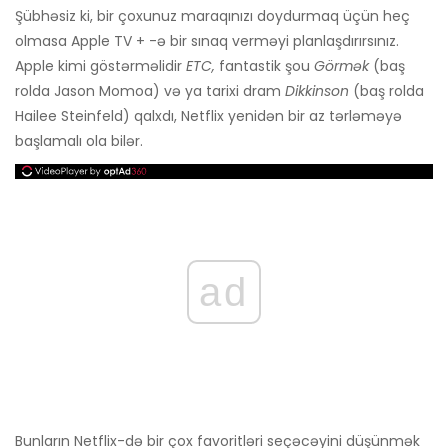
Şübhəsiz ki, bir çoxunuz maraqınızı doydurmaq üçün heç
olmasa Apple TV + -ə bir sınaq verməyi planlaşdırırsınız.
Apple kimi göstərməlidir
ETC,
fantastik şou
Görmək
(baş
rolda Jason Momoa) və ya tarixi dram
Dikkinson
(baş rolda
Hailee Steinfeld) qalxdı, Netflix yenidən bir az tərləməyə
başlamalı ola bilər.
ad
Bunların Netflix-də bir çox favoritləri seçəcəyini düşünmək