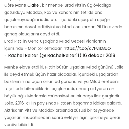
Görə
Marie Claire
, bir mənbə, Brad Pitt'in üç övladlığa
götürdüyü Maddox, Pax və Zahara'nın tətildə ona
qoşulmayacağını iddia etdi. İçəridəki uşaq, altı uşağın
hamısının dəvət edildiyini və istədikləri zaman Pitt'in evində
qonaq olduqlarını qeyd etdi.
Brad Pitt-in Gənc Uşaqlarla Milad Gecəsi Planlarının
İçərisində - Monitor olmadan
https://t.co/d7FyIik8UO
- Rachel Reiter (@ RachelReiter11)
16 dekabr 2019
Mənbə əlavə etdi ki, Pittin bütün uşaqları Milad gününü Jolie
ilə qeyd etmək üçün hazır olacaqlar. İçəridəki uşaqlardan
bəzilərinin nə üçün onun ad gününü və ya Milad ərəfəsini
təşkil edə bilmədiklərini açıqlamadı, ancaq aktyorun ən
böyük oğlu Maddoxla münasibətləri bir neçə ildir gərgindir.
Jolie, 2016-cı ilin payızında Pittdən boşanma iddiası qaldırdı.
Aktrisanın Pitt və Maddox arasında xüsusi bir təyyarədə
yaşanan mübahisədən sonra evliliyin fişini çəkməyə qərar
verdiyi bildirildi.