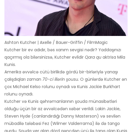
Ashton Kutcher | Axelle / Bauer-Griffin / FilmMagic
Kutcher bir ev adıdır, bəs xanım sevgisi nədir? Yaddaşınızı
qaçırmış ola bilərsinizsə, Kutcher evlidir
Qara qu
aktrisa Mila
Kunis.
Amerika əvvəlcə cütü birlikdə gördü bir-birləriylə yanaşı
çalışdıqları zaman
70-ci illərin şousu.
O günlərdə Kutcher ən
çox Michael Kelso rolunu oynadı və Kunis Jackie Burkhart
rolunu oynadı.
Kutcher və Kunis qəhrəmanlarının şouda münasibətləri
olduğu üçün bir az əvvəlcədən xəbər verildi. Lakin Jackie,
Steven Hyde (canlandırdığı Danny Masterson) və sevilən
mübadilə tələbəsi Fez (Wilmer Valderrama) ilə də tango
qurdu. Şouda yer alan dörd gəncdən üçü ilə tanış olan Kunis