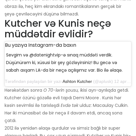
obrazı ilə, heç kim ekrandakı romantikalarının gerçək bir
şeyə çevriləcəyini düşünə bilməzdi.
Kutcher və Kunis neçə
müddətdir evlidir?
Bu yazıya Instagram-da baxın
Sevgim və @datenightvip-ə sınaq müddəti verdik.
Düşünürəm ki, xüsusi bir şey gözləyirsiniz! Bu gecə və
sabah axşam LA-da bir neçə açılışımız var. Bio ilə əlaqə.
Tərəfindən paylaşılan bir yazı
Ashton Kutcher
(@aplusk) 12 aprel 2019-cu il, saat 14: 50-də PDT
Hərəkətdən sonra
O 70-lərin şousu,
ikisi ayrı-ayrılıqda getdi.
Kutcher özünü gözəllə evli tapdı Demi Moore . Kunis hər
kəsin sevimlisi ilə tarixləşdi
Evdə tək
ulduz: Macaulay Culkin.
Hər iki münasibət də bir neçə il davam etdi, ancaq sona
çatdı.
2012 ilə yenidən əlaqə qurdular və simsiz bağlı bir super
əlaqəyə başladı. Bu, çox uzun sürmədi: Kutcher və Kunis bir-