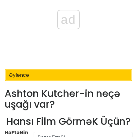
ad
Əyləncə
Ashton Kutcher-in neçə
uşağı var?
Hansı Film GörməK Üçün?
HəFtəNin