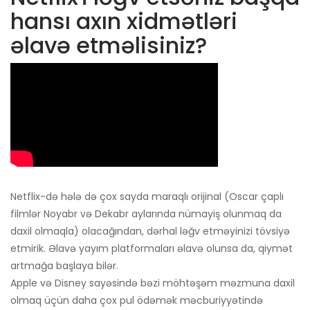
hansı axın xidmətləri
əlavə etməlisiniz?
Netflix-də hələ də çox sayda maraqlı orijinal (Oscar çaplı
filmlər Noyabr və Dekabr aylarında nümayiş olunmaq da
daxil olmaqla) olacağından, dərhal ləğv etməyinizi tövsiyə
etmirik. Əlavə yayım platformaları əlavə olunsa da, qiymət
artmağa başlaya bilər.
Apple və Disney sayəsində bəzi möhtəşəm məzmuna daxil
olmaq üçün daha çox pul ödəmək məcburiyyətində