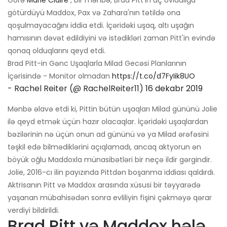
götürdüyü Maddox, Pax və Zahara'nın tətildə ona
qoşulmayacağını iddia etdi. İçəridəki uşaq, altı uşağın
hamısının dəvət edildiyini və istədikləri zaman Pitt'in evində
qonaq olduqlarını qeyd etdi.
Brad Pitt-in Gənc Uşaqlarla Milad Gecəsi Planlarının
İçərisində - Monitor olmadan
https://t.co/d7FyIik8UO
- Rachel Reiter (@ RachelReiter11)
16 dekabr 2019
Mənbə əlavə etdi ki, Pittin bütün uşaqları Milad gününü Jolie
ilə qeyd etmək üçün hazır olacaqlar. İçəridəki uşaqlardan
bəzilərinin nə üçün onun ad gününü və ya Milad ərəfəsini
təşkil edə bilmədiklərini açıqlamadı, ancaq aktyorun ən
böyük oğlu Maddoxla münasibətləri bir neçə ildir gərgindir.
Jolie, 2016-cı ilin payızında Pittdən boşanma iddiası qaldırdı.
Aktrisanın Pitt və Maddox arasında xüsusi bir təyyarədə
yaşanan mübahisədən sonra evliliyin fişini çəkməyə qərar
verdiyi bildirildi.
Brad Pitt və Maddox hələ