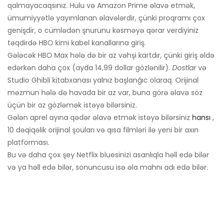
qalmayacaqsınız. Hulu və Amazon Prime əlavə etmək,
ümumiyyətlə yayımlanan əlavələrdir, çünki proqramı çox
genişdir, o cümlədən şnurunu kəsməyə qərar verdiyiniz
təqdirdə HBO kimi kabel kanallarına giriş.
Gələcək HBO Max hələ də bir az vəhşi kartdır, çünki giriş əldə
edərkən daha çox (ayda 14,99 dollar gözlənilir).
Dostlar
və
Studio Ghibli kitabxanası yalnız başlanğıc olaraq. Orijinal
məzmun hələ də havada bir az var, buna görə əlavə söz
üçün bir az gözləmək istəyə bilərsiniz.
Gələn aprel ayına qədər əlavə etmək istəyə bilərsiniz
hansı
,
10 dəqiqəlik orijinal şouları və qısa filmləri ilə yeni bir axın
platforması.
Bu və daha çox şey Netflix bluesinizi asanlıqla həll edə bilər
və ya həll edə bilər, sonuncusu isə əla mahnı adı edə bilər.