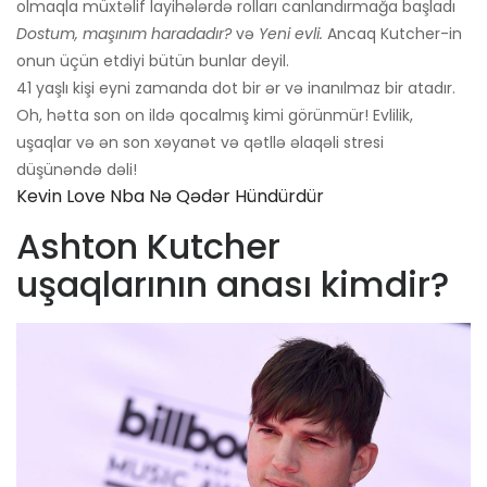
olmaqla müxtəlif layihələrdə rolları canlandırmağa başladı
Dostum, maşınım haradadır?
və
Yeni evli.
Ancaq Kutcher-in
onun üçün etdiyi bütün bunlar deyil.
41 yaşlı kişi eyni zamanda dot bir ər və inanılmaz bir atadır.
Oh, hətta son on ildə qocalmış kimi görünmür! Evlilik,
uşaqlar və ən son xəyanət və qətllə əlaqəli stresi
düşünəndə dəli!
Kevin Love Nba Nə Qədər Hündürdür
Ashton Kutcher
uşaqlarının anası kimdir?