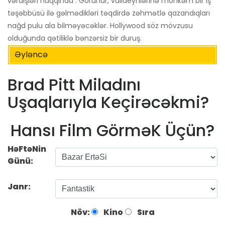
vərdişləri haqqında . Görünür, valideynlərinə möhkəm bir iş
təşəbbüsü ilə gəlmədikləri təqdirdə zəhmətlə qazandıqları
nağd pulu ala bilməyəcəklər. Hollywood söz mövzusu
olduğunda qətiliklə bənzərsiz bir duruş.
Əyləncə
Brad Pitt Miladını
Uşaqlarıyla Keçirəcəkmi?
Hansı Film GörməK Üçün?
HəFtəNin
Günü:
Janr:
Növ:
Kino
Sıra