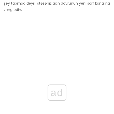
şey tapmaq deyil. İstəsəniz axın dövrünün yeni sörf kanalına
zəng edin.
ad