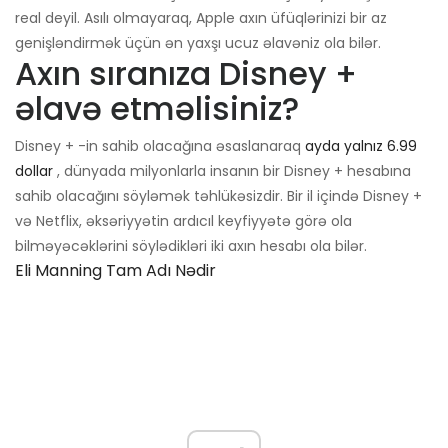
real deyil. Asılı olmayaraq, Apple axın üfüqlərinizi bir az
genişləndirmək üçün ən yaxşı ucuz əlavəniz ola bilər.
Axın sıranıza Disney +
əlavə etməlisiniz?
Disney + -in sahib olacağına əsaslanaraq
ayda yalnız 6.99
dollar
, dünyada milyonlarla insanın bir Disney + hesabına
sahib olacağını söyləmək təhlükəsizdir. Bir il içində Disney +
və Netflix, əksəriyyətin ardıcıl keyfiyyətə görə ola
bilməyəcəklərini söylədikləri iki axın hesabı ola bilər.
Eli Manning Tam Adı Nədir