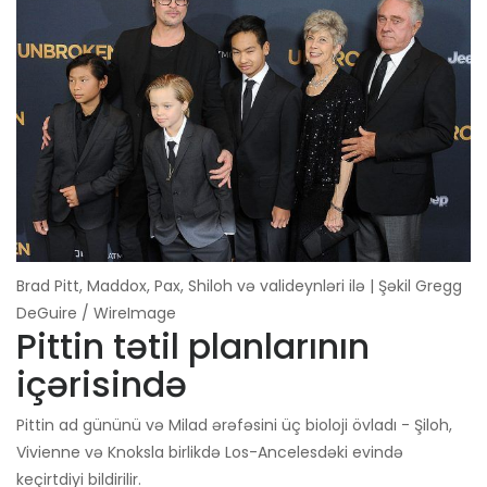
Brad Pitt, Maddox, Pax, Shiloh və valideynləri ilə | Şəkil Gregg
DeGuire / WireImage
Pittin tətil planlarının
içərisində
Pittin ad gününü və Milad ərəfəsini üç bioloji övladı - Şiloh,
Vivienne və Knoksla birlikdə Los-Ancelesdəki evində
keçirtdiyi bildirilir.