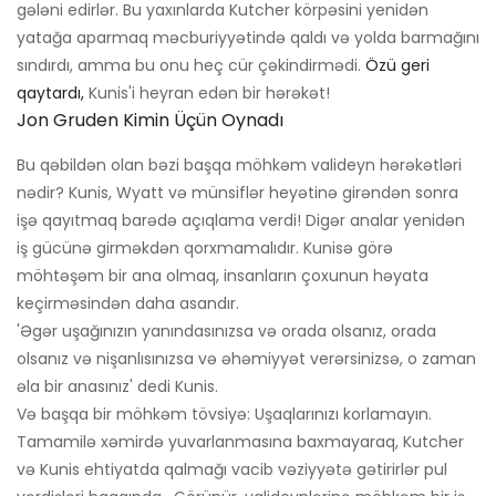
gələni edirlər. Bu yaxınlarda Kutcher körpəsini yenidən
yatağa aparmaq məcburiyyətində qaldı və yolda barmağını
sındırdı, amma bu onu heç cür çəkindirmədi.
Özü geri
qaytardı,
Kunis'i heyran edən bir hərəkət!
Jon Gruden Kimin Üçün Oynadı
Bu qəbildən olan bəzi başqa möhkəm valideyn hərəkətləri
nədir? Kunis, Wyatt və münsiflər heyətinə girəndən sonra
işə qayıtmaq barədə açıqlama verdi! Digər analar yenidən
iş gücünə girməkdən qorxmamalıdır. Kunisə görə
möhtəşəm bir ana olmaq, insanların çoxunun həyata
keçirməsindən daha asandır.
'Əgər uşağınızın yanındasınızsa və orada olsanız, orada
olsanız və nişanlısınızsa və əhəmiyyət verərsinizsə, o zaman
əla bir anasınız' dedi Kunis.
Və başqa bir möhkəm tövsiyə: Uşaqlarınızı korlamayın.
Tamamilə xəmirdə yuvarlanmasına baxmayaraq, Kutcher
və Kunis ehtiyatda qalmağı vacib vəziyyətə gətirirlər pul