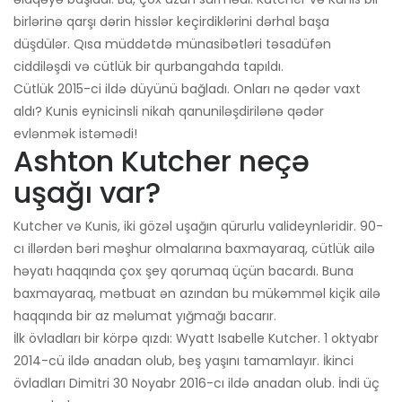
birlərinə qarşı dərin hisslər keçirdiklərini dərhal başa
düşdülər. Qısa müddətdə münasibətləri təsadüfən
ciddiləşdi və cütlük bir qurbangahda tapıldı.
Cütlük 2015-ci ildə düyünü bağladı. Onları nə qədər vaxt
aldı? Kunis eynicinsli nikah qanuniləşdirilənə qədər
evlənmək istəmədi!
Ashton Kutcher neçə
uşağı var?
Kutcher və Kunis, iki gözəl uşağın qürurlu valideynləridir. 90-
cı illərdən bəri məşhur olmalarına baxmayaraq, cütlük ailə
həyatı haqqında çox şey qorumaq üçün bacardı. Buna
baxmayaraq, mətbuat ən azından bu mükəmməl kiçik ailə
haqqında bir az məlumat yığmağı bacarır.
İlk övladları bir körpə qızdı: Wyatt Isabelle Kutcher. 1 oktyabr
2014-cü ildə anadan olub, beş yaşını tamamlayır. İkinci
övladları Dimitri 30 Noyabr 2016-cı ildə anadan olub. İndi üç