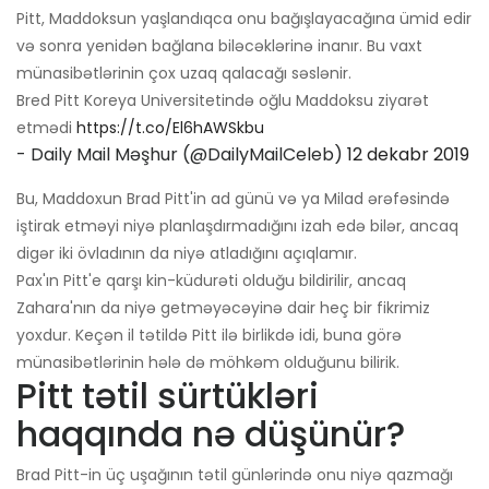
Pitt, Maddoksun yaşlandıqca onu bağışlayacağına ümid edir
və sonra yenidən bağlana biləcəklərinə inanır. Bu vaxt
münasibətlərinin çox uzaq qalacağı səslənir.
Bred Pitt Koreya Universitetində oğlu Maddoksu ziyarət
etmədi
https://t.co/El6hAWSkbu
- Daily Mail Məşhur (@DailyMailCeleb)
12 dekabr 2019
Bu, Maddoxun Brad Pitt'in ad günü və ya Milad ərəfəsində
iştirak etməyi niyə planlaşdırmadığını izah edə bilər, ancaq
digər iki övladının da niyə atladığını açıqlamır.
Pax'ın Pitt'e qarşı kin-küdurəti olduğu bildirilir, ancaq
Zahara'nın da niyə getməyəcəyinə dair heç bir fikrimiz
yoxdur. Keçən il tətildə Pitt ilə birlikdə idi, buna görə
münasibətlərinin hələ də möhkəm olduğunu bilirik.
Pitt tətil sürtükləri
haqqında nə düşünür?
Brad Pitt-in üç uşağının tətil günlərində onu niyə qazmağı