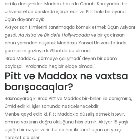
biri ilə danışmırlar. Maddox hazırda Cənubi Koreyadakı bir
universitetdə dərslərdə iştirak edir və Pitt hələ bir ziyarət
üçün dayanmayıb.
Aktyor son filmlərini tanıtmaqda kömək etmək üçün Asiyanı
gəzdi,
Ad Astra
və
Bir dəfə Hollywoodda
və bir çox insan
onun yanından düşərək Maddoxu Yonsei Universitetində
görməsini gözləyirdi. Əlbətdə bu olmadı.
'Brad Maddoxu görməyə çalışmadı' deyən bir adam
paylaşdı. 'Aralarında heç bir əlaqə olmadı.'
Pitt və Maddox nə vaxtsa
barışacaqlar?
Baxmayaraq ki Brad Pitt və Maddox bir-birləri ilə danışmırıq,
ümid edir ki, işlər sonunda nəticələnəcəkdir.
Mənbə qeyd edib ki, Pitt Maddoxla düzəliş etmək istəyir,
amma vaxtının doğru olduğunu hiss etmir. Aktyor 18 yaşlı
uşağa bir az yer verir, bu da hər iki tərəf üçün ən yaxşı
hərəkət ola bilər.