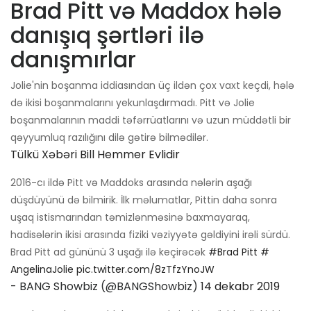
Brad Pitt və Maddox hələ
danışıq şərtləri ilə
danışmırlar
Jolie'nin boşanma iddiasından üç ildən çox vaxt keçdi, hələ
də ikisi boşanmalarını yekunlaşdırmadı. Pitt və Jolie
boşanmalarının maddi təfərrüatlarını və uzun müddətli bir
qəyyumluq razılığını dilə gətirə bilmədilər.
Tülkü Xəbəri Bill Hemmer Evlidir
2016-cı ildə Pitt və Maddoks arasında nələrin aşağı
düşdüyünü də bilmirik. İlk məlumatlar, Pittin daha sonra
uşaq istismarından təmizlənməsinə baxmayaraq,
hadisələrin ikisi arasında fiziki vəziyyətə gəldiyini irəli sürdü.
Brad Pitt ad gününü 3 uşağı ilə keçirəcək
#Brad Pitt
#
AngelinaJolie
pic.twitter.com/8zTfzYnoJW
- BANG Showbiz (@BANGShowbiz)
14 dekabr 2019