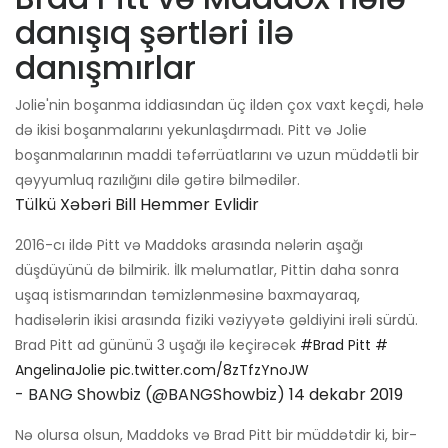
danışıq şərtləri ilə
danışmırlar
Jolie'nin boşanma iddiasından üç ildən çox vaxt keçdi, hələ
də ikisi boşanmalarını yekunlaşdırmadı. Pitt və Jolie
boşanmalarının maddi təfərrüatlarını və uzun müddətli bir
qəyyumluq razılığını dilə gətirə bilmədilər.
Tülkü Xəbəri Bill Hemmer Evlidir
2016-cı ildə Pitt və Maddoks arasında nələrin aşağı
düşdüyünü də bilmirik. İlk məlumatlar, Pittin daha sonra
uşaq istismarından təmizlənməsinə baxmayaraq,
hadisələrin ikisi arasında fiziki vəziyyətə gəldiyini irəli sürdü.
Brad Pitt ad gününü 3 uşağı ilə keçirəcək
#Brad Pitt
#
AngelinaJolie
pic.twitter.com/8zTfzYnoJW
- BANG Showbiz (@BANGShowbiz)
14 dekabr 2019
Nə olursa olsun, Maddoks və Brad Pitt bir müddətdir ki, bir-