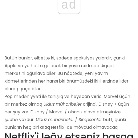
ad
Bütün bunlar, əlbəttə ki, sadəcə spekulyasiyalardır, çünki
Apple və ya hətta gələcək bir yayım xidməti diqqət
mərkəzini oğurlaya bilər. Bu nöqtədə, yeni yayım
xidmətlərindən hər hansı biri önümüzdəki iki il ərzində lider
olaraq qaça bilər.
Pop mədəniyyəti ilə tanışlıq və həyəcan verici Marvel üçün
bir mərkəz olmaq
Ulduz müharibələr
orijinal, Disney + üçün
hər şey var. Disney / Marvel / olsanız əlavə etməyinizə
şübhə yoxdur.
Ulduz müharibələr
/
Simpsonlar
buff, çünki
bunların heç biri artıq Netflix-də mövcud olmayacaq.
Netflix'i ləğv etsəniz başqa