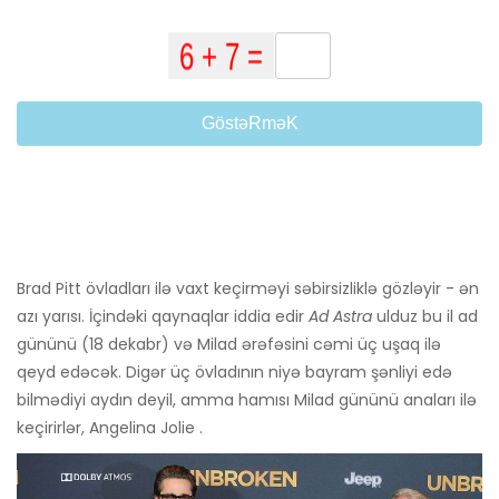
GöstəRməK
Brad Pitt övladları ilə vaxt keçirməyi səbirsizliklə gözləyir - ən
azı yarısı. İçindəki qaynaqlar iddia edir
Ad Astra
ulduz bu il ad
gününü (18 dekabr) və Milad ərəfəsini cəmi üç uşaq ilə
qeyd edəcək. Digər üç övladının niyə bayram şənliyi edə
bilmədiyi aydın deyil, amma hamısı Milad gününü anaları ilə
keçirirlər, Angelina Jolie .