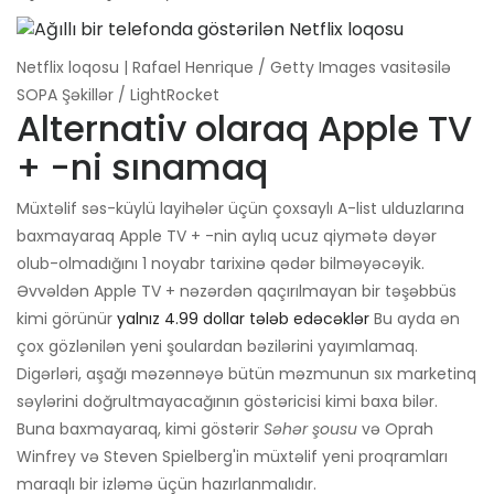
Netflix loqosu | Rafael Henrique / Getty Images vasitəsilə
SOPA Şəkillər / LightRocket
Alternativ olaraq Apple TV
+ -ni sınamaq
Müxtəlif səs-küylü layihələr üçün çoxsaylı A-list ulduzlarına
baxmayaraq Apple TV + -nin aylıq ucuz qiymətə dəyər
olub-olmadığını 1 noyabr tarixinə qədər bilməyəcəyik.
Əvvəldən Apple TV + nəzərdən qaçırılmayan bir təşəbbüs
kimi görünür
yalnız 4.99 dollar tələb edəcəklər
Bu ayda ən
çox gözlənilən yeni şoulardan bəzilərini yayımlamaq.
Digərləri, aşağı məzənnəyə bütün məzmunun sıx marketinq
səylərini doğrultmayacağının göstəricisi kimi baxa bilər.
Buna baxmayaraq, kimi göstərir
Səhər şousu
və Oprah
Winfrey və Steven Spielberg'in müxtəlif yeni proqramları
maraqlı bir izləmə üçün hazırlanmalıdır.