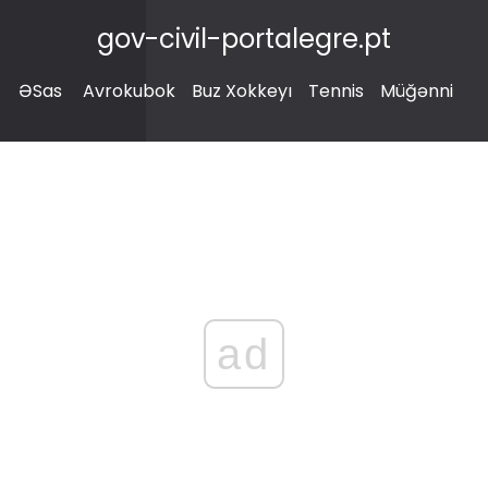
gov-civil-portalegre.pt
ƏSas
Avrokubok
Buz Xokkeyı
Tennis
Müğənni
ad