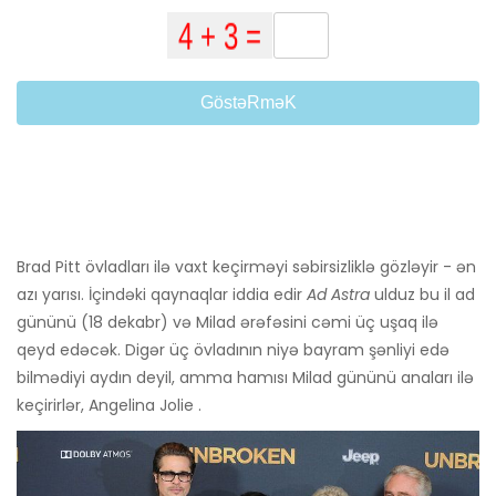
GöstəRməK
Brad Pitt övladları ilə vaxt keçirməyi səbirsizliklə gözləyir - ən
azı yarısı. İçindəki qaynaqlar iddia edir
Ad Astra
ulduz bu il ad
gününü (18 dekabr) və Milad ərəfəsini cəmi üç uşaq ilə
qeyd edəcək. Digər üç övladının niyə bayram şənliyi edə
bilmədiyi aydın deyil, amma hamısı Milad gününü anaları ilə
keçirirlər, Angelina Jolie .