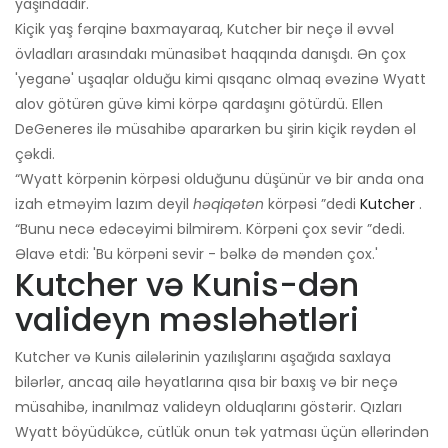
yaşındadır.
Kiçik yaş fərqinə baxmayaraq, Kutcher bir neçə il əvvəl
övladları arasındakı münasibət haqqında danışdı. Ən çox
'yeganə' uşaqlar olduğu kimi qısqanc olmaq əvəzinə Wyatt
alov götürən güvə kimi körpə qardaşını götürdü. Ellen
DeGeneres ilə müsahibə apararkən bu şirin kiçik rəydən əl
çəkdi.
“Wyatt körpənin körpəsi olduğunu düşünür və bir anda ona
izah etməyim lazım deyil
həqiqətən
körpəsi ”dedi
Kutcher
.
“Bunu necə edəcəyimi bilmirəm. Körpəni çox sevir ”dedi.
Əlavə etdi: 'Bu körpəni sevir - bəlkə də məndən çox.'
Kutcher və Kunis-dən
valideyn məsləhətləri
Kutcher və Kunis ailələrinin yazılışlarını aşağıda saxlaya
bilərlər, ancaq ailə həyatlarına qısa bir baxış və bir neçə
müsahibə, inanılmaz valideyn olduqlarını göstərir. Qızları
Wyatt böyüdükcə, cütlük onun tək yatması üçün əllərindən