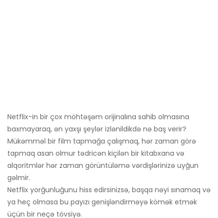
Netflix-in bir çox möhtəşəm orijinalına sahib olmasına
baxmayaraq, ən yaxşı şeylər izlənildikdə nə baş verir?
Mükəmməl bir film tapmağa çalışmaq, hər zaman görə
tapmaq asan olmur tədricən kiçilən bir kitabxana və
alqoritmlər hər zaman görüntüləmə vərdişlərinizə uyğun
gəlmir.
Netflix yorğunluğunu hiss edirsinizsə, başqa nəyi sınamaq və
ya heç olmasa bu payızı genişləndirməyə kömək etmək
üçün bir neçə tövsiyə.