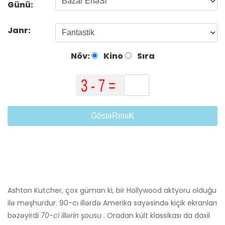
Günü:
Janr:
Növ:
Kino
Sıra
GöstəRməK
Ashton Kutcher, çox güman ki, bir Hollywood aktyoru olduğu
ilə məşhurdur. 90-cı illərdə Amerika sayəsində kiçik ekranları
bəzəyirdi
70-ci illərin şousu
. Oradan kült klassikası da daxil