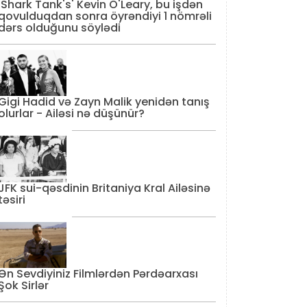
'Shark Tank's' Kevin O'Leary, bu işdən
qovulduqdan sonra öyrəndiyi 1 nömrəli
dərs olduğunu söylədi
Gigi Hadid və Zayn Malik yenidən tanış
olurlar - Ailəsi nə düşünür?
JFK sui-qəsdinin Britaniya Kral Ailəsinə
təsiri
Ən Sevdiyiniz Filmlərdən Pərdəarxası
Şok Sirlər