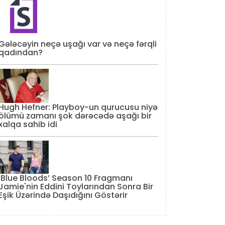
Gələcəyin neçə uşağı var və neçə fərqli
qadından?
Hugh Hefner: Playboy-un qurucusu niyə
ölümü zamanı şok dərəcədə aşağı bir
xalqa sahib idi
‘Blue Bloods’ Season 10 Fragmanı
Jamie'nin Eddini Toylarından Sonra Bir
Eşik Üzərində Daşıdığını Göstərir