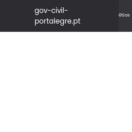
gov-civil-
ƏSas
portalegre.pt