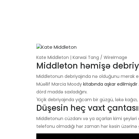
Kate Middleton | Karwai Tang / WireImage
Middleton həmişə debriya
Middletonun debriyajında ​​nə olduğunu merak 
Müəllif Marcia Moody
kitabında aşkar edilmişdir
dörd maddə saxladığını.
'Kiçik debriyajında ​​yığcam bir güzgü, ləkə kağı
Düşesin heç vaxt çantas
Middletonun cüzdanı və ya açarları kimi şeylər
telefonu olmadığı hər zaman hər kəsin üzərinə