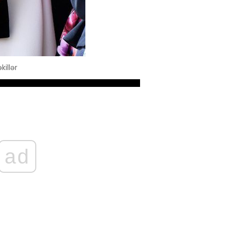
illər
ad