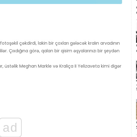
otoşəkil çəkdirdi, lakin bir çoxları gələcək kralın arvadının
r. Çıxdığına görə, qalan bir qisim əşyalarınızı bir şeydən
 üstəlik Meghan Markle və Kraliça II Yelizaveta kimi digər
ad