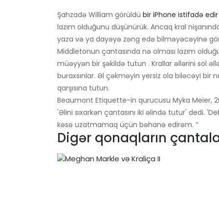
Şahzadə William görüldü
bir iPhone istifadə edir
lazım olduğunu düşünürük. Ancaq kral nişanında
yaza və ya dayəyə zəng edə bilməyəcəyinə gör
Middletonun çantasında nə olması lazım olduğun
müəyyən bir şəkildə tutun . Krallar əllərini sol əllə
buraxsınlar. Əl çəkməyin yersiz ola biləcəyi bir n
qarşısına tutun.
Beaumont Etiquette-in qurucusu Myka Meier, 2
'Əlini sıxarkən çantasını iki əlində tutur' dedi. '
kəsə uzatmamaq üçün bəhanə edirəm. ”
Digər qonaqların çantala