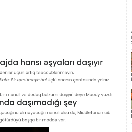
jda hansı əşyaları daşıyır
edənlər üçün artıq təəccüblənməyin.
Kate: Bir tərcümeyi-hal
üçlü ananın çantasında yalnız
zı, bir mendil və dodaq balzamı daşıyır' deyə Moody yazdı.
ında daşımadığı şey
i qucağına almayacağı mənalı olsa da, Middletonun cib
 götürdüyü başqa bir maddə var.