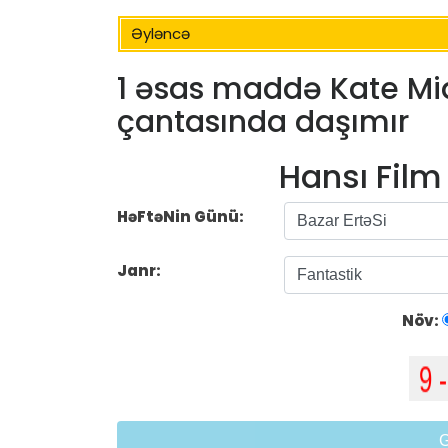
Əyləncə
1 əsas maddə Kate Mi
çantasında daşımır
Hansı Fil
HəFtəNin Günü:
Janr:
Növ: