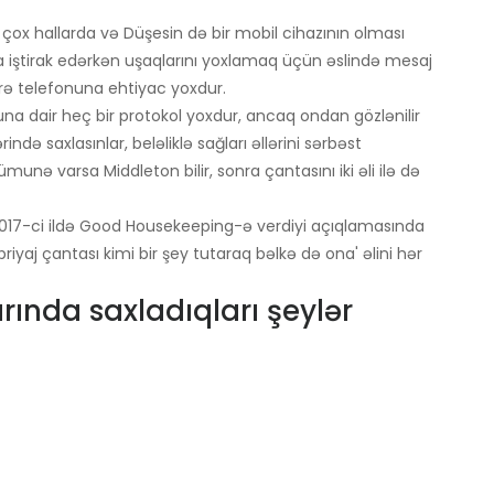
çox hallarda və Düşesin də bir mobil cihazının olması
 iştirak edərkən uşaqlarını yoxlamaq üçün əslində mesaj
ə telefonuna ehtiyac yoxdur.
a dair heç bir protokol yoxdur, ancaq ondan gözlənilir
rində saxlasınlar, beləliklə sağları əllərini sərbəst
ümunə varsa Middleton bilir, sonra çantasını iki əli ilə də
017-ci ildə Good Housekeeping-ə verdiyi açıqlamasında
Debriyaj çantası kimi bir şey tutaraq bəlkə də ona' əlini hər
rında saxladıqları şeylər