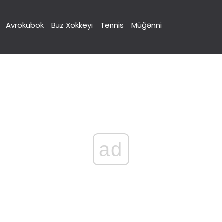
Avrokubok
Buz Xokkeyı
Tennis
Müğənni
ad