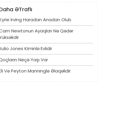
Daha ƏTraflı
Kyrie Irving Haradan Anadan Olub
Cam Newtonun Ayaqları Nə Qədər
Yüksəkdir
Julio Jones Kiminlə Evlidir
Qoçların Neçə Yaşı Var
Eli Və Peyton Manninglə Əlaqəlidir