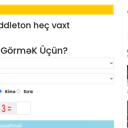
ddleton heç vaxt
m GörməK Üçün?
Kino
Sıra
GöstəRməK