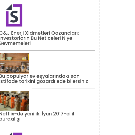
C&J Enerji Xidmətləri Qazancları:
İnvestorların Bu Nəticələri Niyə
Sevməmələri
Bu populyar ev əşyalarındakı son
istifadə tarixini gözardı edə bilərsiniz
Netflix-də yenilik: İyun 2017-ci il
buraxılışı