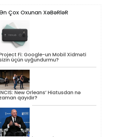
Ən Çox Oxunan XəBəRləR
Project Fi: Google-un Mobil Xidməti
sizin üçün uyğundurmu?
‘NCIS: New Orleans’ Hiatusdan nə
zaman qayıdır?