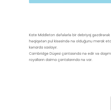
Kate Middleton dəfələrlə bir debriyaj gəzdirərək f
həqiqətən pul kisəsində nə olduğunu merak etdilə
kənarda saxlayır.
Cambridge Düşesi çantasında nə edir və daşımır,
royalların daima çantalarında nə var.