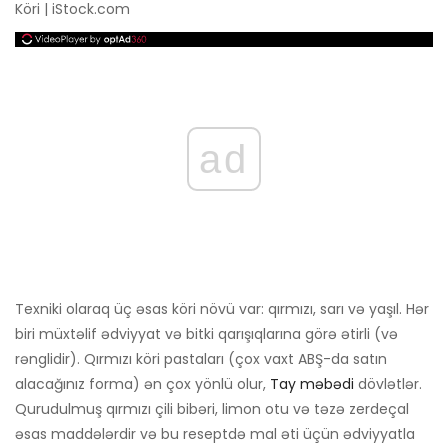
Köri | iStock.com
ad
Texniki olaraq üç əsas köri növü var: qırmızı, sarı və yaşıl. Hər
biri müxtəlif ədviyyat və bitki qarışıqlarına görə ətirli (və
rənglidir). Qırmızı köri pastaları (çox vaxt ABŞ-da satın
alacağınız forma) ən çox yönlü olur,
Tay məbədi
dövlətlər.
Qurudulmuş qırmızı çili bibəri, limon otu və təzə zerdeçal
əsas maddələrdir və bu reseptdə mal əti üçün ədviyyatla