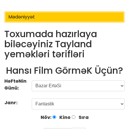
Mədəniyyət
Toxumada hazırlaya
biləcəyiniz Tayland
yeməkləri tərifləri
Hansı Film GörməK Üçün?
HəFtəNin
Günü:
Janr:
Növ:
Kino
Sıra