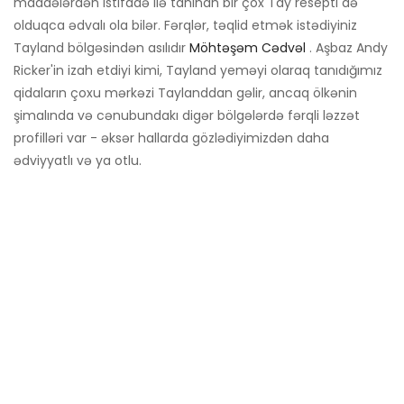
maddələrdən istifadə ilə tanınan bir çox Tay resepti də
olduqca ədvalı ola bilər. Fərqlər, təqlid etmək istədiyiniz
Tayland bölgəsindən asılıdır
Möhtəşəm Cədvəl
. Aşbaz Andy
Ricker'in izah etdiyi kimi, Tayland yeməyi olaraq tanıdığımız
qidaların çoxu mərkəzi Taylanddan gəlir, ancaq ölkənin
şimalında və cənubundakı digər bölgələrdə fərqli ləzzət
profilləri var - əksər hallarda gözlədiyimizdən daha
ədviyyatlı və ya otlu.