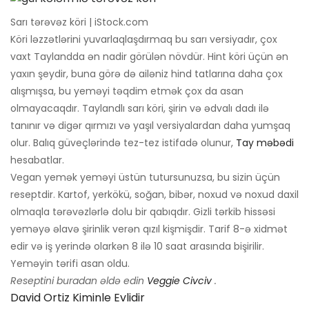
Sarı tərəvəz köri | iStock.com
Köri ləzzətlərini yuvarlaqlaşdırmaq bu sarı versiyadır, çox
vaxt Taylandda ən nadir görülən növdür. Hint köri üçün ən
yaxın şeydir, buna görə də ailəniz hind tatlarına daha çox
alışmışsa, bu yeməyi təqdim etmək çox da asan
olmayacaqdır. Taylandlı sarı köri, şirin və ədvalı dadı ilə
tanınır və digər qırmızı və yaşıl versiyalardan daha yumşaq
olur. Balıq güveçlərində tez-tez istifadə olunur,
Tay məbədi
hesabatlar.
Vegan yemək yeməyi üstün tutursunuzsa, bu sizin üçün
reseptdir. Kartof, yerkökü, soğan, bibər, noxud və noxud daxil
olmaqla tərəvəzlərlə dolu bir qabıqdır. Gizli tərkib hissəsi
yeməyə əlavə şirinlik verən qızıl kişmişdir. Tarif 8-ə xidmət
edir və iş yerində olarkən 8 ilə 10 saat arasında bişirilir.
Yeməyin tərifi asan oldu.
Reseptini buradan əldə edin
Veggie Civciv
.
David Ortiz Kiminle Evlidir