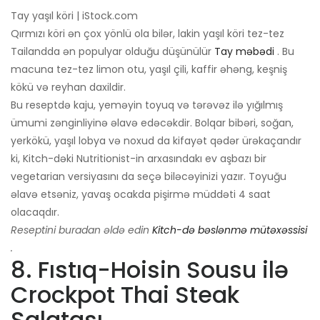
Tay yaşıl köri | iStock.com
Qırmızı köri ən çox yönlü ola bilər, lakin yaşıl köri tez-tez
Tailandda ən populyar olduğu düşünülür
Tay məbədi
. Bu
macuna tez-tez limon otu, yaşıl çili, kaffir əhəng, keşniş
kökü və reyhan daxildir.
Bu reseptdə kaju, yeməyin toyuq və tərəvəz ilə yığılmış
ümumi zənginliyinə əlavə edəcəkdir. Bolqar bibəri, soğan,
yerkökü, yaşıl lobya və noxud da kifayət qədər ürəkaçandır
ki, Kitch-dəki Nutritionist-in arxasındakı ev aşbazı bir
vegetarian versiyasını da seçə biləcəyinizi yazır. Toyuğu
əlavə etsəniz, yavaş ocakda pişirmə müddəti 4 saat
olacaqdır.
Reseptini buradan əldə edin
Kitch-də bəslənmə mütəxəssisi
.
8. Fıstıq-Hoisin Sousu ilə
Crockpot Thai Steak
Salatası