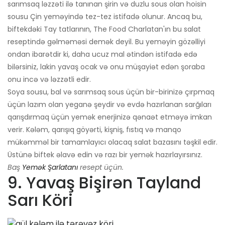
sarımsaq ləzzəti ilə tanınan şirin və duzlu sous olan hoisin
sousu Çin yeməyində tez-tez istifadə olunur. Ancaq bu,
biftekdəki Tay tatlarının, The Food Charlatan'ın bu salat
reseptində gəlməməsi demək deyil. Bu yeməyin gözəlliyi
ondan ibarətdir ki, daha ucuz mal ətindən istifadə edə
bilərsiniz, lakin yavaş ocak və onu müşayiət edən şoraba
onu incə və ləzzətli edir.
Soya sousu, bal və sarımsaq sous üçün bir-birinizə çırpmaq
üçün lazım olan yeganə şeydir və evdə hazırlanan sarğıları
qarışdırmaq üçün yemək enerjinizə qənaət etməyə imkan
verir. Kələm, qarışıq göyərti, kişniş, fıstıq və manqo
mükəmməl bir tamamlayıcı olacaq salat bazasını təşkil edir.
Üstünə biftek əlavə edin və razı bir yemək hazırlayırsınız.
Baş
Yemək Şarlatanı
resept üçün.
9. Yavaş Bişirən Tayland
Sarı Köri