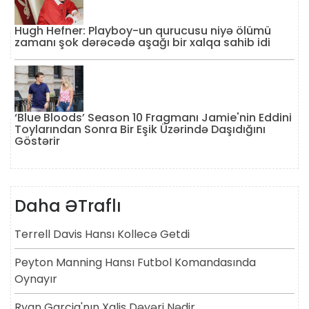
Hugh Hefner: Playboy-un qurucusu niyə ölümü
zamanı şok dərəcədə aşağı bir xalqa sahib idi
‘Blue Bloods’ Season 10 Fragmanı Jamie'nin Eddini
Toylarından Sonra Bir Eşik Üzərində Daşıdığını
Göstərir
Daha ƏTraflı
Terrell Davis Hansı Kollecə Getdi
Peyton Manning Hansı Futbol Komandasında
Oynayır
Ryan Garcia'nın Xalis Dəyəri Nədir