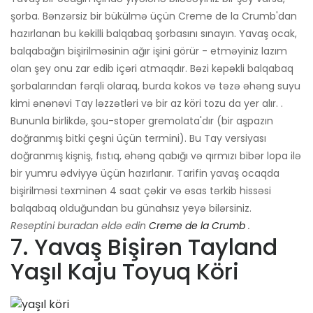
şorba. Bənzərsiz bir bükülmə üçün Creme de la Crumb'dan
hazırlanan bu kəkilli balqabaq şorbasını sınayın. Yavaş ocak,
balqabağın bişirilməsinin ağır işini görür - etməyiniz lazım
olan şey onu zar edib içəri atmaqdır. Bəzi kəpəkli balqabaq
şorbalarından fərqli olaraq, burda kokos və təzə əhəng suyu
kimi ənənəvi Tay ləzzətləri və bir az köri tozu da yer alır. .
Bununla birlikdə, şou-stoper gremolata'dır (bir aşpazın
doğranmış bitki çeşni üçün termini). Bu Tay versiyası
doğranmış kişniş, fıstıq, əhəng qabığı və qırmızı bibər lopa ilə
bir yumru ədviyyə üçün hazırlanır. Tarifin yavaş ocaqda
bişirilməsi təxminən 4 saat çəkir və əsas tərkib hissəsi
balqabaq olduğundan bu günahsız yeyə bilərsiniz.
Reseptini buradan əldə edin
Creme de la Crumb
.
7. Yavaş Bişirən Tayland
Yaşıl Kaju Toyuq Köri