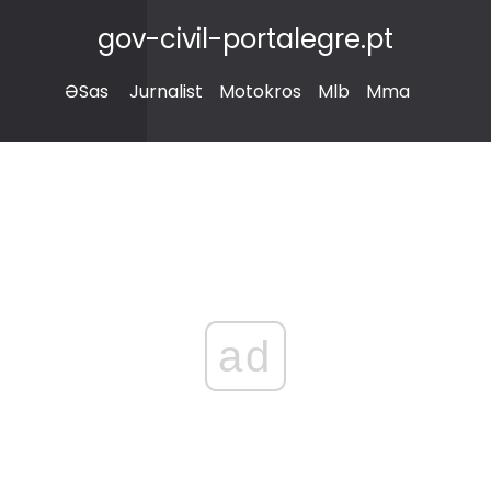
gov-civil-portalegre.pt
ƏSas
Jurnalist
Motokros
Mlb
Mma
ad