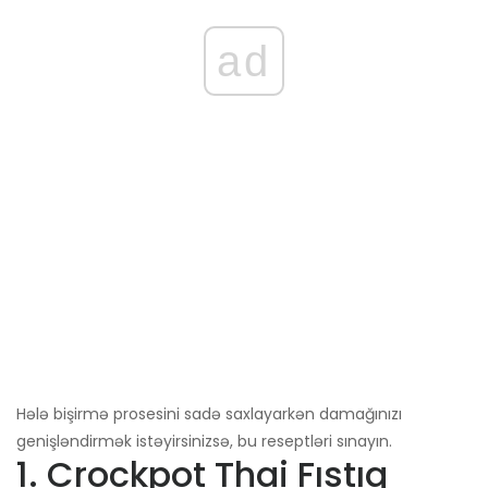
ad
Hələ bişirmə prosesini sadə saxlayarkən damağınızı
genişləndirmək istəyirsinizsə, bu reseptləri sınayın.
1. Crockpot Thai Fıstıq