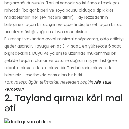
başlamağı düşünün. Tərkibi sadədir və istifadə etmək çox
rahatdır (bolqar bibəri və soya sousu olduqca tipik kiler
maddələridir, hər şey nəzərə alınır). Tay ləzzətlərinin
birləşməsi üçün bir az şirin və qoz-fındıq ləzzəti üçün bir az
tıxaclı yer fıstığı yağı da əlavə edəcəksiniz.
Bu resept vaxtından əvvəl minimal doğrayaraq, əldə edildiyi
qədər asandır. Toyuğu ən az 3-4 saat, ən yüksəkdə 6 saat
bişirəcəksiniz. Düyü və ya əriştə üzərində mükəmməl bir
şəkildə təqdim olunur və üstünə doğranmış yer fıstığı və
cilantro əlavə edərək, əlavə bir Tay hünərini əlavə edə
bilərsiniz - mətbəxdə əsas olan bir bitki.
Tam resept üçün təlimatları nəzərdən keçirin
Ailə Təzə
Yeməkləri
.
2. Tayland qırmızı köri mal
əti