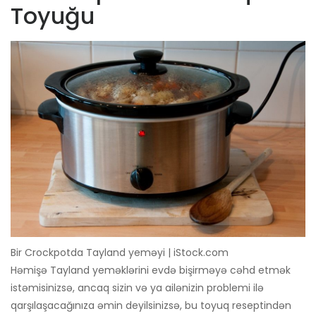
Toyuğu
Bir Crockpotda Tayland yeməyi | iStock.com
Həmişə Tayland yeməklərini evdə bişirməyə cəhd etmək
istəmisinizsə, ancaq sizin və ya ailənizin problemi ilə
qarşılaşacağınıza əmin deyilsinizsə, bu toyuq reseptindən