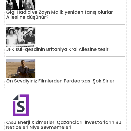
Gigi Hadid və Zayn Malik yenidən tanış olurlar -
Ailəsi nə düşünür?
JFK sui-qəsdinin Britaniya Kral Ailəsinə təsiri
Ən Sevdiyiniz Filmlərdən Pərdəarxası Şok Sirlər
C&J Enerji Xidmətləri Qazancları: İnvestorların Bu
Nəticələri Niyə Sevməmələri