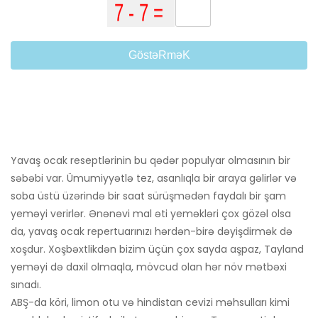
GöstəRməK
Yavaş ocak reseptlərinin bu qədər populyar olmasının bir
səbəbi var. Ümumiyyətlə tez, asanlıqla bir araya gəlirlər və
soba üstü üzərində bir saat sürüşmədən faydalı bir şam
yeməyi verirlər. Ənənəvi mal əti yeməkləri çox gözəl olsa
da, yavaş ocak repertuarınızı hərdən-birə dəyişdirmək də
xoşdur. Xoşbəxtlikdən bizim üçün çox sayda aşpaz, Tayland
yeməyi də daxil olmaqla, mövcud olan hər növ mətbəxi
sınadı.
ABŞ-da köri, limon otu və hindistan cevizi məhsulları kimi