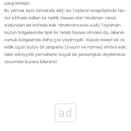
yaxşı birləşin.
Bu yemək eyni zamanda ABŞ-da Tayland reseptlərində tez-
tez istifadə edilən bir tərkib hissəsi olan hindistan cevizi
südündən də istifadə edir. Hindistancevizi südü Taylandın
bütün bölgələrində tipik bir tərkib hissəsi olmasa da, ölkənin
cənub bölgəsində daha çox yayılmışdır. Xüsusi resept bir az
istilik üçün bütöv bir jalapeño (toxum və hamısı) ehtiva edir,
lakin ədviyyatlı yeməklərin böyük bir pərəstişkarı deyilsinizsə
toxumları buraxa bilərsiniz.
ad