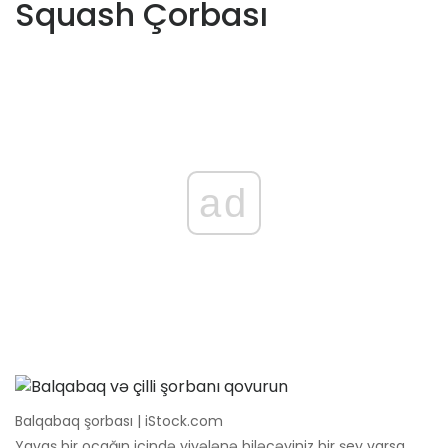
Squash Çorbası
ad
Balqabaq şorbası | iStock.com
Yavaş bir ocağın içində yiyələnə biləcəyiniz bir şey varsa,