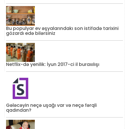
Bu populyar ev əşyalarındakı son istifadə tarixini
gözardı edə bilərsiniz
Netflix-də yenilik: İyun 2017-ci il buraxılışı
Gələcəyin neçə uşağı var və neçə fərqli
qadından?