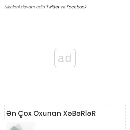
Nikeleni davam edin
Twitter
və
Facebook
ad
Ən Çox Oxunan XəBəRləR