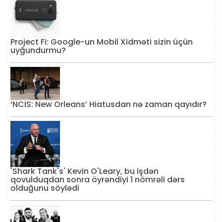
Project Fi: Google-un Mobil Xidməti sizin üçün
uyğundurmu?
‘NCIS: New Orleans’ Hiatusdan nə zaman qayıdır?
'Shark Tank's' Kevin O'Leary, bu işdən
qovulduqdan sonra öyrəndiyi 1 nömrəli dərs
olduğunu söylədi