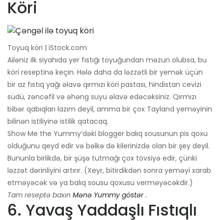
Köri
Toyuq köri | iStock.com
Ailəniz ilk siyahıda yer fıstığı toyuğundan məzun olubsa, bu
köri reseptinə keçin. Hələ daha da ləzzətli bir yemək üçün
bir az fıstıq yağı əlavə qırmızı köri pastası, hindistan cevizi
südü, zəncəfil və əhəng suyu əlavə edəcəksiniz. Qırmızı
bibər qabıqları lazım deyil, amma bir çox Tayland yeməyinin
bilinən istiliyinə istilik qatacaq.
Show Me the Yummy’dəki blogger balıq sousunun pis qoxu
olduğunu qeyd edir və bəlkə də kilerinizdə olan bir şey deyil.
Bununla birlikdə, bir şüşə tutmağı çox tövsiyə edir, çünki
ləzzət dərinliyini artırır. (Xeyr, bitirdikdən sonra yeməyi xarab
etməyəcək və ya balıq sousu qoxusu verməyəcəkdir.)
Tam reseptə baxın
Mənə Yummy göstər
.
6. Yavaş Yaddaşlı Fıstıqlı