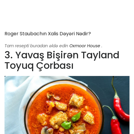
Roger Staubachın Xalis Dəyəri Nədir?
Tam resepti buradan əldə edin
Oxmoor House
.
3. Yavaş Bişirən Tayland
Toyuq Çorbası