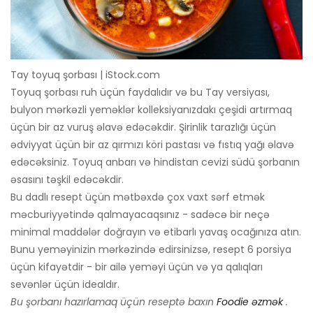
Tay toyuq şorbası | iStock.com
Toyuq şorbası ruh üçün faydalıdır və bu Tay versiyası,
bulyon mərkəzli yeməklər kolleksiyanızdakı çeşidi artırmaq
üçün bir az vuruş əlavə edəcəkdir. Şirinlik tarazlığı üçün
ədviyyat üçün bir az qırmızı köri pastası və fıstıq yağı əlavə
edəcəksiniz. Toyuq anbarı və hindistan cevizi südü şorbanın
əsasını təşkil edəcəkdir.
Bu dadlı resept üçün mətbəxdə çox vaxt sərf etmək
məcburiyyətində qalmayacaqsınız - sadəcə bir neçə
minimal maddələr doğrayın və etibarlı yavaş ocağınıza atın.
Bunu yeməyinizin mərkəzində edirsinizsə, resept 6 porsiya
üçün kifayətdir - bir ailə yeməyi üçün və ya qalıqları
sevənlər üçün idealdır.
Bu şorbanı hazırlamaq üçün reseptə baxın
Foodie əzmək
.