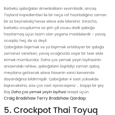
Barbekü qabırğaları Amerikalıların sevimlisidir, ancaq
Tayland inqredientləri ilə bir neçə raf hazırladığınız zaman
bir az beynəlxalq həvəs əlavə edə bilərsiniz. Sriracha,
barbekü ovuşdurma və şirin çili sousu dadlı qabırğa
hazırlamaq üçün lazım olan yeganə maddələrdir - yavaş
ocaqda, heç də az deyil.
Qabırğaları bişirmək və ya bişirmək xırtıldayan bir qabığa
zəmanət verərkən, yavaş ocağınızda oxşar bir təsir əldə
etmək mümkündür. Daha çox yemək yeyin layihəsinin
arxasındakı rəhbər, qabırğaların bişirildiyi zaman qabıq
meydana gətirəcək əlavə hissənin xarici kənarında
dayandığınızı bildirmişdir. Qabırğaları 4 saat yüksəkdə
bişirəcəksiniz, sizə çox vaxt ayıracaqsınız ... başqa bir şey.
Baş
Daha çox yemək yeyin layihəsi
resept üçün.
Craig Bradshaw Terry Bradshaw Qardaşı
5. Crockpot Thai Toyuq