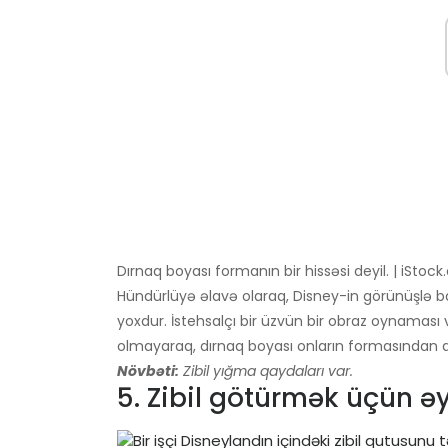
Dırnaq boyası formanın bir hissəsi deyil. | iSto
Hündürlüyə əlavə olaraq, Disney-in görünüşlə b
yoxdur. İstehsalçı bir üzvün bir obraz oynaması 
olmayaraq, dırnaq boyası onların formasından ay
Növbəti:
Zibil yığma qaydaları var.
5. Zibil götürmək üçün ə