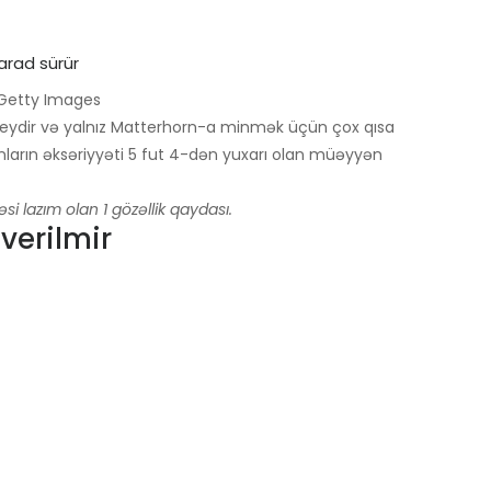
/ Getty Images
 şeydir və yalnız Matterhorn-a minmək üçün çox qısa
anların əksəriyyəti 5 fut 4-dən yuxarı olan müəyyən
si lazım olan 1 gözəllik qaydası.
verilmir