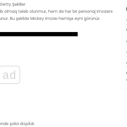
Getty Şəkillər
ib olmaq tələb olunmur, həm də hər bir personaj imzasını
lunur. Bu şəkildə Mickey imzası həmişə eyni görünür.
ad
nəndə şoka düşdük.