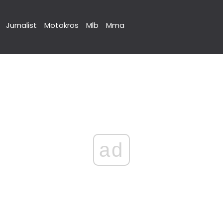
Jurnalist
Motokros
Mlb
Mma
ad