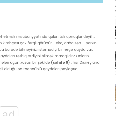
ət etmək məcburiyyətində qalan tək qonaqlar deyil ...
nin kitabçası çox fərqli görünür - aka, daha sərt - parkın
u barədə bilməyinizi istəmədiyi bir neçə qayda var.
aydaları tətbiq etdiyini bilmək maraqlıdır? Onların
mələri üçün xüsusi bir şəkildə
(səhifə 5)
, hər Disneyland
i olduğu ən təəccüblü qaydaları paylaşırıq.
ad