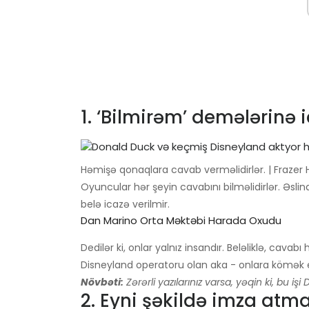
1. ‘Bilmirəm’ demələrinə 
Həmişə qonaqlara cavab verməlidirlər. | Frazer H
Oyuncular hər şeyin cavabını bilməlidirlər. Əsl
belə icazə verilmir.
Dan Marino Orta Məktəbi Harada Oxudu
Dedilər ki, onlar yalnız insandır. Beləliklə, cava
Disneyland operatoru olan aka - onlara kömək 
Növbəti:
Zərərli yazılarınız varsa, yəqin ki, bu i
2. Eyni şəkildə imza atmal