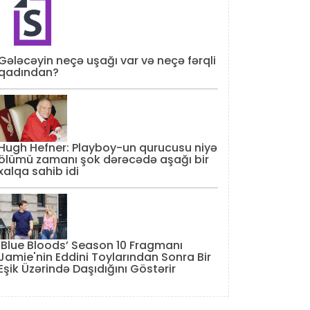
Gələcəyin neçə uşağı var və neçə fərqli
qadından?
Hugh Hefner: Playboy-un qurucusu niyə
ölümü zamanı şok dərəcədə aşağı bir
xalqa sahib idi
‘Blue Bloods’ Season 10 Fragmanı
Jamie'nin Eddini Toylarından Sonra Bir
Eşik Üzərində Daşıdığını Göstərir