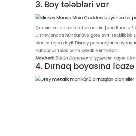
3. Boy tələbləri var
Çox simvol ən azı 5 fut olmalıdır. | Joe Raedle 
Disneylandda hündürlüyə görə ayrı-seçkilik bir
olanlar üçün deyil. Disney personajlarını oynay
hündürlük tələblərinə cavab verməlidir.
Növbəti:
Bütün Disneyland işçilərinin riayət etmə
4. Dırnaq boyasına icazə 