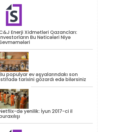
C&J Enerji Xidmətləri Qazancları:
İnvestorların Bu Nəticələri Niyə
Sevməmələri
Bu populyar ev əşyalarındakı son
istifadə tarixini gözardı edə bilərsiniz
Netflix-də yenilik: İyun 2017-ci il
buraxılışı