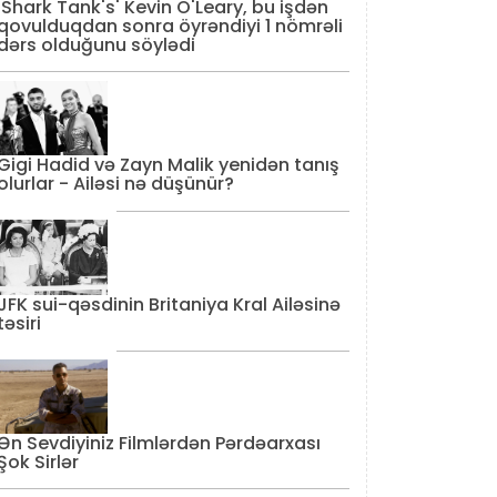
'Shark Tank's' Kevin O'Leary, bu işdən
qovulduqdan sonra öyrəndiyi 1 nömrəli
dərs olduğunu söylədi
Gigi Hadid və Zayn Malik yenidən tanış
olurlar - Ailəsi nə düşünür?
JFK sui-qəsdinin Britaniya Kral Ailəsinə
təsiri
Ən Sevdiyiniz Filmlərdən Pərdəarxası
Şok Sirlər