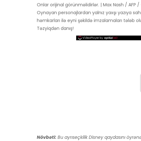
Onlar orijinal görünməlidirlər. | Max Nash / AFP / 
Oynayan personajlardan yalnız yaxşı yazıya sah
həmkarları ilə eyni şəkildə imzalamaları tələb o
Təzyiqdən danış!
Növbəti:
Bu ayrıseçkilik Disney qaydasını öyrə