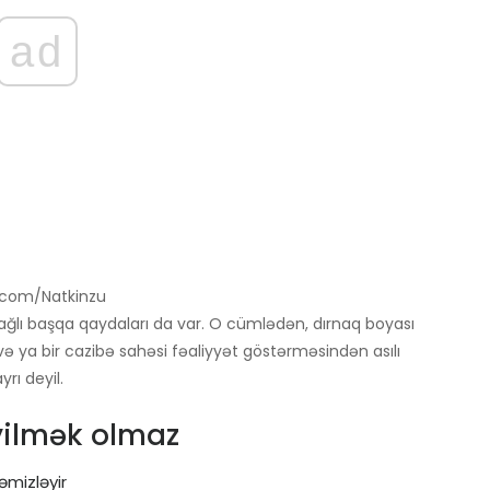
ad
ck.com/Natkinzu
ağlı başqa qaydaları da var. O cümlədən, dırnaq boyası
və ya bir cazibə sahəsi fəaliyyət göstərməsindən asılı
rı deyil.
yilmək olmaz