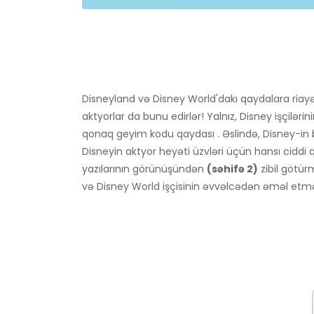
Disneyland və Disney World'dakı qaydalara riay
aktyorlar da bunu edirlər! Yalnız, Disney işçiləri
qonaq geyim kodu qaydası . Əslində, Disney-in b
Disneyin aktyor heyəti üzvləri üçün hansı ciddi q
yazılarının görünüşündən
(səhifə 2)
zibil götür
və Disney World işçisinin əvvəlcədən əməl etməl