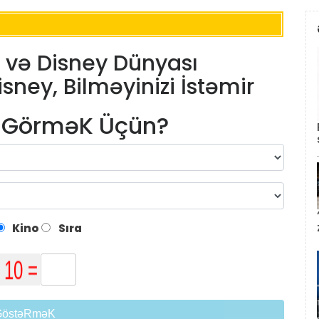
 və Disney Dünyası
isney, Bilməyinizi İstəmir
m GörməK Üçün?
Kino
Sıra
GöstəRməK