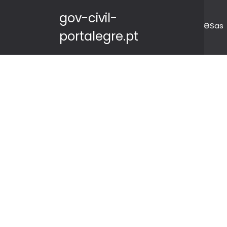
gov-civil-
ƏSas
portalegre.pt