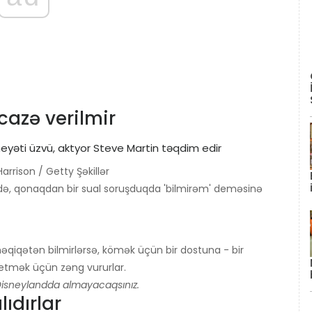
icazə verilmir
arrison / Getty Şəkillər
ində, qonaqdan bir sual soruşduqda 'bilmirəm' deməsinə
bı həqiqətən bilmirlərsə, kömək üçün bir dostuna - bir
etmək üçün zəng vururlar.
şi Disneylandda almayacaqsınız.
ıdırlar