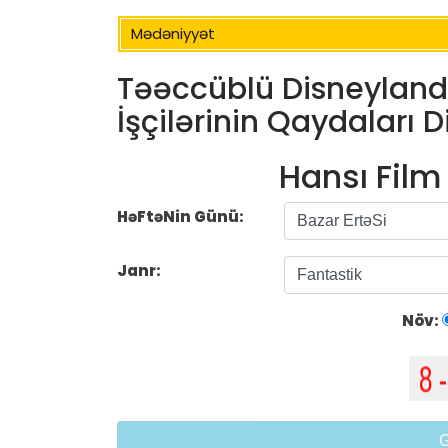
Mədəniyyət
Təəccüblü Disneyland
İşçilərinin Qaydaları D
Hansı Fil
HəFtəNin Günü:
Janr:
Növ: