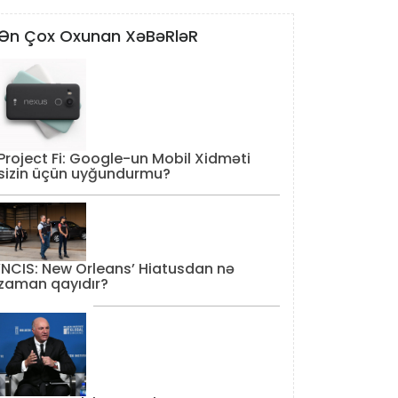
Ən Çox Oxunan XəBəRləR
Project Fi: Google-un Mobil Xidməti
sizin üçün uyğundurmu?
‘NCIS: New Orleans’ Hiatusdan nə
zaman qayıdır?