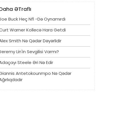
Daha ƏTraflı
Joe Buck Heç Nfl -də Oynamırdı
Curt Warner Kollecə Hara Getdi
Alex Smith Nə Qədər Dəyərlidir
Jeremy Lin'in Sevgilisi Varmı?
Adaçayı Steele Əri Nə Edir
Giannis Antetokounmpo Nə Qədər
Ağırlıqdadır