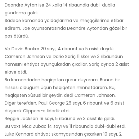
Deandre Ayton isə 24 xalla 14 ribaundla dubl-dublla
gündəmə gəldi.
Sadəcə komanda yoldaşlarıma və məşqçilərimə etibar
edirəm. Jae oyunsonrasında Deandre Aytondan gözəl bir
pas ötürdü.
Və Devin Booker 20 sayı, 4 ribaunt və 5 asist düşdü.
Cameron Johnson və Dario Sariç 11 skor və 3 ribaundun
hamısını ehtiyat oyunçulardan çıxdılar. Sariç ayrıca 2 asist
əlavə etdi.
Bu komandadan həqiqətən qürur duyuram. Bunun bir
hissəsi olduğum üçün həqiqətən minnətdaram. Bu,
həqiqətən xüsusi bir şeydir, dedi Cameron Johnson.
Digər tərəfdən, Paul George 26 sayı, 6 ribaunt və 6 asist
düşərək Clippers-ə liderlik etdi.
Reggie Jackson 19 sayı, 5 ribaund və 3 asist ilə gəldi.
Bu vaxt İvica Zubac 14 sayı və 11 ribaundla dubl-dubl etdi.
Luke Kennard ehtiyat skamyasından çıxarkən 10 sayı, 2