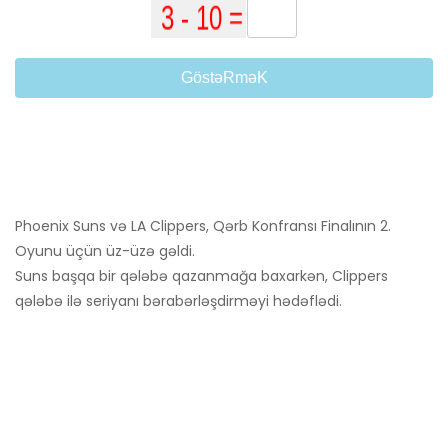
GöstəRməK
Phoenix Suns və LA Clippers, Qərb Konfransı Finalının 2.
Oyunu üçün üz-üzə gəldi.
Suns başqa bir qələbə qazanmağa baxarkən, Clippers
qələbə ilə seriyanı bərabərləşdirməyi hədəflədi.