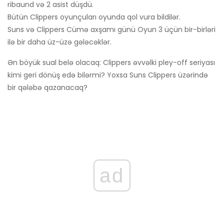
ribaund və 2 asist düşdü.
Bütün Clippers oyunçuları oyunda qol vura bildilər.
Suns və Clippers Cümə axşamı günü Oyun 3 üçün bir-birləri
ilə bir daha üz-üzə gələcəklər.
Ən böyük sual belə olacaq: Clippers əvvəlki pley-off seriyası
kimi geri dönüş edə bilərmi? Yoxsa Suns Clippers üzərində
bir qələbə qazanacaq?
ad