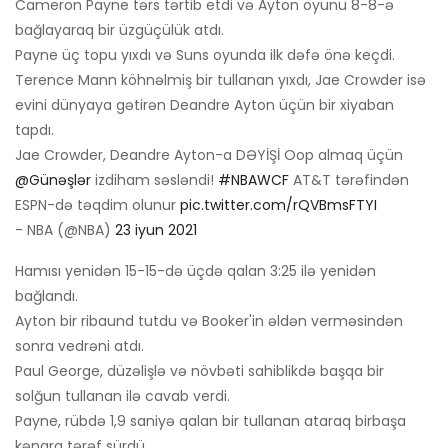
Cameron Payne tərs tərtib etdi və Ayton oyunu 8-8-ə
bağlayaraq bir üzgüçülük atdı.
Payne üç topu yıxdı və Suns oyunda ilk dəfə önə keçdi.
Terence Mann köhnəlmiş bir tullanan yıxdı, Jae Crowder isə
evini dünyaya gətirən Deandre Ayton üçün bir xiyaban
tapdı.
Jae Crowder, Deandre Ayton-a DƏYİŞİ Oop almaq üçün
@Günəşlər
izdiham səsləndi!
#NBAWCF
AT&T tərəfindən
ESPN-də təqdim olunur
pic.twitter.com/rQVBmsFTYI
- NBA (@NBA)
23 iyun 2021
Hamısı yenidən 15-15-də üçdə qalan 3:25 ilə yenidən
bağlandı.
Ayton bir ribaund tutdu və Booker'in əldən verməsindən
sonra vedrəni atdı.
Paul George, düzəlişlə və növbəti sahiblikdə başqa bir
solğun tullanan ilə cavab verdi.
Payne, rübdə 1,9 saniyə qalan bir tullanan ataraq birbaşa
kənara tərəf sürdü.