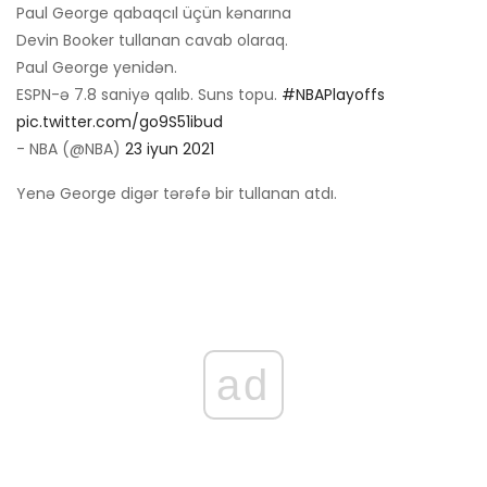
Paul George qabaqcıl üçün kənarına
Devin Booker tullanan cavab olaraq.
Paul George yenidən.
ESPN-ə 7.8 saniyə qalıb. Suns topu.
#NBAPlayoffs
pic.twitter.com/go9S51ibud
- NBA (@NBA)
23 iyun 2021
Yenə George digər tərəfə bir tullanan atdı.
ad