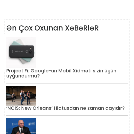
Ən Çox Oxunan XəBəRləR
Project Fi: Google-un Mobil Xidməti sizin üçün
uyğundurmu?
‘NCIS: New Orleans’ Hiatusdan nə zaman qayıdır?