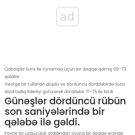
ad
Qabaqda Suns ilə oynamaq üçün bir dəqiqə qalmış 69-73
qaldılar.
George bir tullanan düşdü və dördüncü dörddəbirdə Suns
dörd ballıq liderliyi götürərək dörddəbir 71-75 ilə bitdi.
Günəşlər dördüncü rübün
son saniyələrində bir
qələbə ilə gəldi.
Payne bir üzgüçülük atdığından oyuna bir dəqiqə ərzində