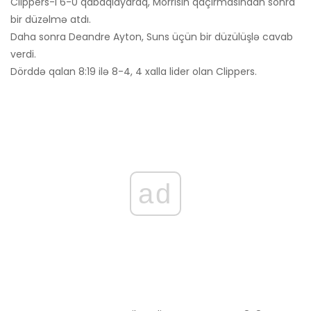
Clippers-i 6-0 qabaqlayaraq, Morrisin qaçırmasından sonra
bir düzəlmə atdı.
Daha sonra Deandre Ayton, Suns üçün bir düzülüşlə cavab
verdi.
Dörddə qalan 8:19 ilə 8-4, 4 xalla lider olan Clippers.
ad