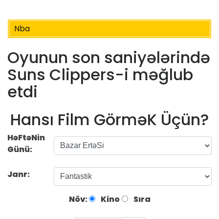
Nba
Oyunun son saniyələrində
Suns Clippers-i məğlub
etdi
Hansı Film GörməK Üçün?
HəFtəNin
Günü:
Janr:
Növ:
Kino
Sıra