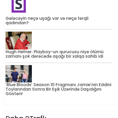
Gələcəyin neçə uşağı var və neçə fərqli
qadından?
Hugh Hefner: Playboy-un qurucusu niyə ölümü
zamanı şok dərəcədə aşağı bir xalqa sahib idi
‘Blue Bloods’ Season 10 Fragmanı Jamie'nin Eddini
Toylarından Sonra Bir Eşik Üzərində Daşıdığını
Göstərir