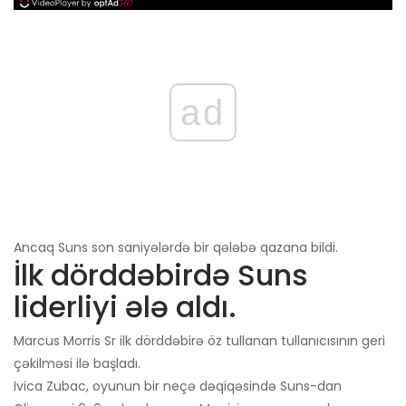
ad
Ancaq Suns son saniyələrdə bir qələbə qazana bildi.
İlk dörddəbirdə Suns
liderliyi ələ aldı.
Marcus Morris Sr ilk dörddəbirə öz tullanan tullanıcısının geri
çəkilməsi ilə başladı.
Ivica Zubac, oyunun bir neçə dəqiqəsində Suns-dan