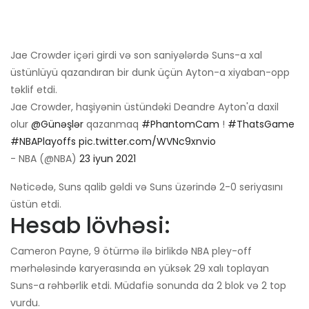
Jae Crowder içəri girdi və son saniyələrdə Suns-a xal
üstünlüyü qazandıran bir dunk üçün Ayton-a xiyaban-opp
təklif etdi.
Jae Crowder, haşiyənin üstündəki Deandre Ayton'a daxil
olur
@Günəşlər
qazanmaq
#PhantomCam
!
#ThatsGame
#NBAPlayoffs
pic.twitter.com/WVNc9xnvio
- NBA (@NBA)
23 iyun 2021
Nəticədə, Suns qalib gəldi və Suns üzərində 2-0 seriyasını
üstün etdi.
Hesab lövhəsi:
Cameron Payne, 9 ötürmə ilə birlikdə NBA pley-off
mərhələsində karyerasında ən yüksək 29 xalı toplayan
Suns-a rəhbərlik etdi. Müdafiə sonunda da 2 blok və 2 top
vurdu.