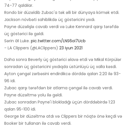
74-77 qaldılar.
Rondo bir düzəldib Zubac'a tək əlli bir dünyaya kömək etdi.
Jackson növbəti sahiblikdə üç göstəricini yıxdı.
Payne düzəlişlə cavab verdi və Luke Kennard qarşı tərəfdə
üç göstərici ilə gəldi.
Sərin Əl Luke.
pic.twitter.com/LNS6oI7Ucb
- LA Clippers (@LAClippers)
23 iyun 2021
Daha sonra Beverly üç göstərici əlavə etdi və Mikal Körpülər
sonradan üç göstəricini yıxdıqda üstünlüyü üç xalla kəsdi.
Ayton çəngəl zərbəsini endirdikcə dörddə qalan 2:20 ilə 93-
96 idi.
Zubac qarşı tərəfdən bir atlama çəngəl ilə cavab verdi.
Payne düzəltmə yolu ilə gəldi.
Zubac sonradan Payne'i blokladığı üçün dörddəbirdə 1:23
qalan 95-100 idi.
George bir düzəltmə atdı və Clippers bir nöqtə önə keçdi və
Booker bir tullanan ilə cavab verdi.