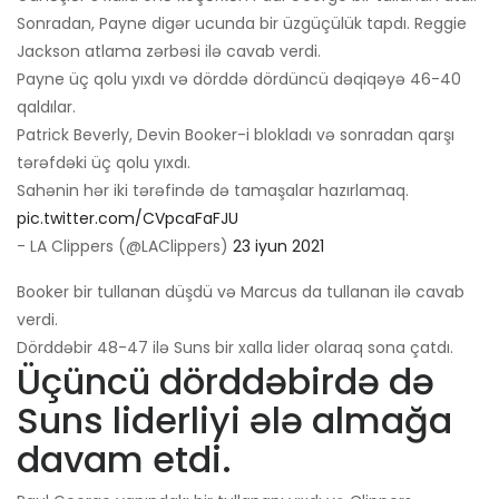
Sonradan, Payne digər ucunda bir üzgüçülük tapdı. Reggie
Jackson atlama zərbəsi ilə cavab verdi.
Payne üç qolu yıxdı və dörddə dördüncü dəqiqəyə 46-40
qaldılar.
Patrick Beverly, Devin Booker-i blokladı və sonradan qarşı
tərəfdəki üç qolu yıxdı.
Sahənin hər iki tərəfində də tamaşalar hazırlamaq.
pic.twitter.com/CVpcaFaFJU
- LA Clippers (@LAClippers)
23 iyun 2021
Booker bir tullanan düşdü və Marcus da tullanan ilə cavab
verdi.
Dörddəbir 48-47 ilə Suns bir xalla lider olaraq sona çatdı.
Üçüncü dörddəbirdə də
Suns liderliyi ələ almağa
davam etdi.