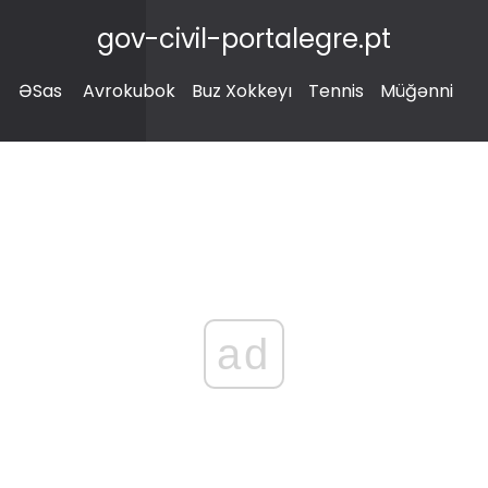
gov-civil-portalegre.pt
ƏSas
Avrokubok
Buz Xokkeyı
Tennis
Müğənni
ad