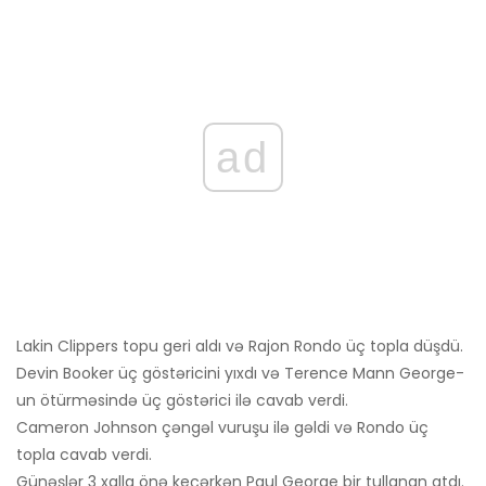
ad
Lakin Clippers topu geri aldı və Rajon Rondo üç topla düşdü.
Devin Booker üç göstəricini yıxdı və Terence Mann George-
un ötürməsində üç göstərici ilə cavab verdi.
Cameron Johnson çəngəl vuruşu ilə gəldi və Rondo üç
topla cavab verdi.
Günəşlər 3 xalla önə keçərkən Paul George bir tullanan atdı.