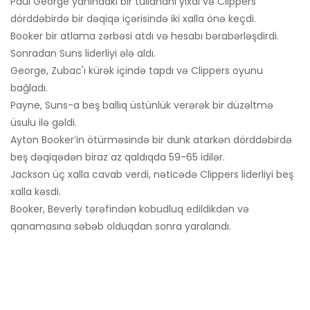
Paul George yanındakı bir tullananı yıxdı və Clippers
dörddəbirdə bir dəqiqə içərisində iki xalla önə keçdi.
Booker bir atlama zərbəsi atdı və hesabı bərabərləşdirdi.
Sonradan Suns liderliyi ələ aldı.
George, Zubac'ı kürək içində tapdı və Clippers oyunu
bağladı.
Payne, Suns-a beş ballıq üstünlük verərək bir düzəltmə
üsulu ilə gəldi.
Ayton Booker’in ötürməsində bir dunk atarkən dörddəbirdə
beş dəqiqədən biraz az qaldıqda 59-65 idilər.
Jackson üç xalla cavab verdi, nəticədə Clippers liderliyi beş
xalla kəsdi.
Booker, Beverly tərəfindən kobudluq edildikdən və
qanamasına səbəb olduqdan sonra yaralandı.