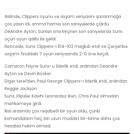
Əslində, Clippers oyunu və axşam seriyasını qazanmağa
çox yaxın idi, amma hamısı son saniyələrdə çökdü.
DeAndre Ayton, Sunları önə keçirən son saniyələrdə Suns
üçün oyun qalibi ilə gəldi.
Nəticədə, Suns Clippers-i 104-103 məğlub etdi və Çərşənbə
axşamı finaldakı 7 oyun seriyasında 2-0 önə keçdi.
Cameron Payne Suns-u liderlik etdi, ardından Deandre
Ayton və Devin Booker.
Digər tərəfdən, Paul George Clippers-ı liderlik etdi, ardından
Reggie Jackson.
Suns, Klipslər Kawhi Leonardsız ikən, Chris Paul olmadan
məhkəməyə girdi.
İkisi arasında çox rəqabətli bir oyun oldu, çünki
komandaların heç biri uzun müddət bir-birinə daha çox
hesabla hakim olmadı.