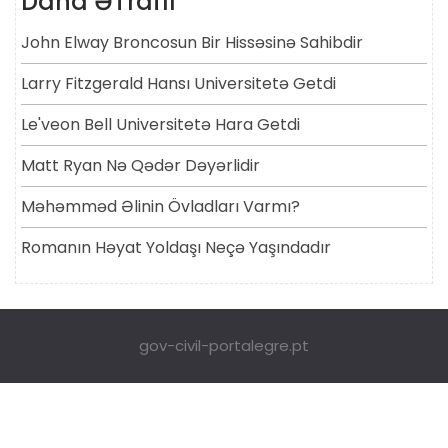
Daha ƏTraflı
John Elway Broncosun Bir Hissəsinə Sahibdir
Larry Fitzgerald Hansı Universitetə ​​getdi
Le'veon Bell Universitetə ​​hara Getdi
Matt Ryan Nə Qədər Dəyərlidir
Məhəmməd Əlinin Övladları Varmı?
Romanın Həyat Yoldaşı Neçə Yaşındadır
gov-civil-portalegre.pt