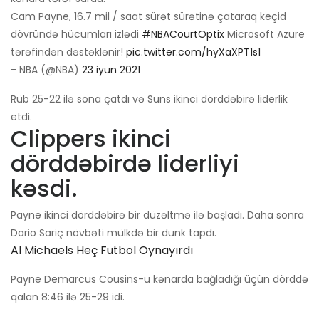
Cam Payne, 16.7 mil / saat sürət sürətinə çataraq keçid
dövründə hücumları izlədi
#NBACourtOptix
Microsoft Azure
tərəfindən dəstəklənir!
pic.twitter.com/hyXaXPT1s1
- NBA (@NBA)
23 iyun 2021
Rüb 25-22 ilə sona çatdı və Suns ikinci dörddəbirə liderlik
etdi.
Clippers ikinci
dörddəbirdə liderliyi
kəsdi.
Payne ikinci dörddəbirə bir düzəltmə ilə başladı. Daha sonra
Dario Sariç növbəti mülkdə bir dunk tapdı.
Al Michaels Heç Futbol Oynayırdı
Payne Demarcus Cousins-u kənarda bağladığı üçün dörddə
qalan 8:46 ilə 25-29 idi.