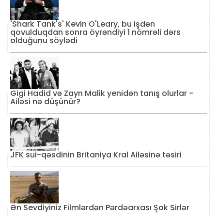
'Shark Tank's' Kevin O'Leary, bu işdən
qovulduqdan sonra öyrəndiyi 1 nömrəli dərs
olduğunu söylədi
Gigi Hadid və Zayn Malik yenidən tanış olurlar -
Ailəsi nə düşünür?
JFK sui-qəsdinin Britaniya Kral Ailəsinə təsiri
Ən Sevdiyiniz Filmlərdən Pərdəarxası Şok Sirlər