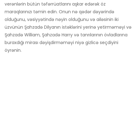
verənlərin bütün təfərrüatlarını aşkar edərək öz
maraqlarınızı təmin edin. Onun nə qədər dəyərində
olduğunu, vəsiyyətində nəyin olduğunu və ailəsinin iki
üzvünün Şahzadə Dilyanın istəklərini yerinə yetirməməyi və
Şahzadə William, Şahzadə Harry və tanrılarının övladlarına
buraxdığı mirası dəyişdirməməyi niyə gizlicə seçdiyini
öyrənin.