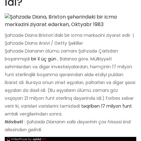
idi?
Şahzadə Diana Brixton'daki bir icma mərkəzini ziyarət edir. |
Şahzadə Diana Arxivi / Getty Şəkillər
Şahzadə Diananın ölümü zamanı Şahzadə Çarlzdan
boşanmışdı
bir il üç gün
, Balansa görə. Mülkiyyəti
səhmlərdən və digər investisiyalardan, həmçinin 17 milyon
funt sterlinqlik boşanma qərarından əldə etdiyi puldan
ibarət idi. Buraya onun zinət əşyaları, paltarları və digər şəxsi
əşyaları da daxil idi. (Bu əşyaların ölümü zamanı göz
oxşayan 21 milyon funt sterlinq dəyərində idi.) Forbes xəbər
verir ki, varisləri varislərini təmizlədi
təqribən 17 milyon funt
əmlak vergilərindən sonra.
Növbəti
: Şahzadə Diananın xalis dəyərinin çox hissəsi kral
ailəsindən gəlirdi.