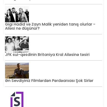
Gigi Hadid və Zayn Malik yenidən tanış olurlar -
Ailəsi nə düşünür?
JFK sui-qəsdinin Britaniya Kral Ailəsinə təsiri
Ən Sevdiyiniz Filmlərdən Pərdəarxası Şok Sirlər