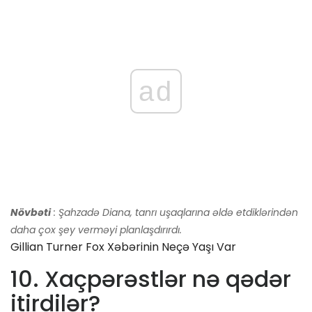
ad
Növbəti
: Şahzadə Diana, tanrı uşaqlarına əldə etdiklərindən
daha çox şey verməyi planlaşdırırdı.
Gillian Turner Fox Xəbərinin Neçə Yaşı Var
10. Xaçpərəstlər nə qədər
itirdilər?