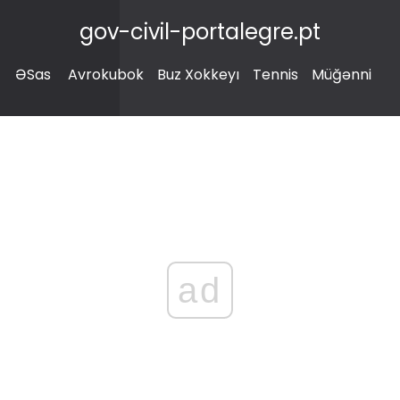
gov-civil-portalegre.pt
ƏSas
Avrokubok
Buz Xokkeyı
Tennis
Müğənni
ad