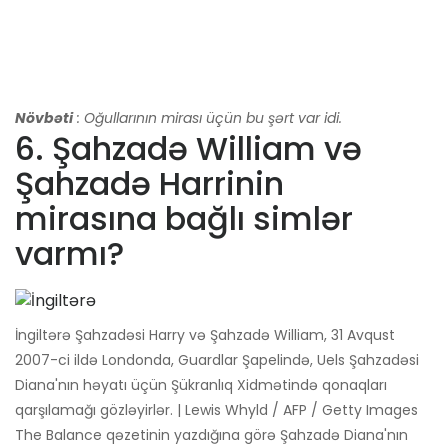
Növbəti
: Oğullarının mirası üçün bu şərt var idi.
6. Şahzadə William və
Şahzadə Harrinin
mirasına bağlı simlər
varmı?
İngiltərə Şahzadəsi Harry və Şahzadə William, 31 Avqust
2007-ci ildə Londonda, Guardlar Şapelində, Uels Şahzadəsi
Diana'nın həyatı üçün Şükranlıq Xidmətində qonaqları
qarşılamağı gözləyirlər. | Lewis Whyld / AFP / Getty Images
The Balance qəzetinin yazdığına görə Şahzadə Diana'nın