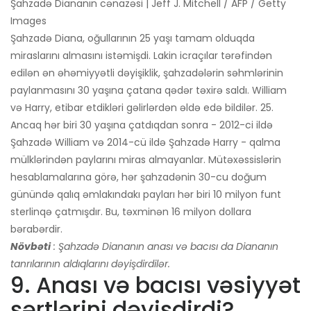
Şahzadə Diananın cənazəsi | Jeff J. Mitchell / AFP / Getty
Images
Şahzadə Diana, oğullarının 25 yaşı tamam olduqda
miraslarını almasını istəmişdi. Lakin icraçılar tərəfindən
edilən ən əhəmiyyətli dəyişiklik, şahzadələrin səhmlərinin
paylanmasını 30 yaşına çatana qədər təxirə saldı. William
və Harry, etibar etdikləri gəlirlərdən əldə edə bildilər. 25.
Ancaq hər biri 30 yaşına çatdıqdan sonra - 2012-ci ildə
Şahzadə William və 2014-cü ildə Şahzadə Harry - qalma
mülklərindən paylarını miras almayanlar. Mütəxəssislərin
hesablamalarına görə, hər şahzadənin 30-cu doğum
günündə qalıq əmlakındakı payları hər biri 10 milyon funt
sterlinqə çatmışdır. Bu, təxminən 16 milyon dollara
bərabərdir.
Növbəti
: Şahzadə Diananın anası və bacısı da Diananın
tanrılarının aldıqlarını dəyişdirdilər.
9. Anası və bacısı vəsiyyət
şərtlərini dəyişdirdi?