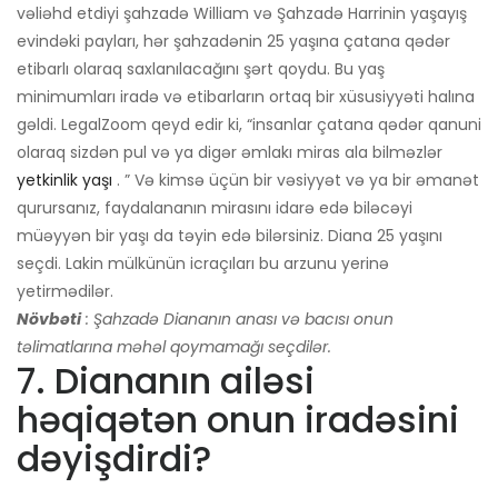
vəliəhd etdiyi şahzadə William və Şahzadə Harrinin yaşayış
evindəki payları, hər şahzadənin 25 yaşına çatana qədər
etibarlı olaraq saxlanılacağını şərt qoydu. Bu yaş
minimumları iradə və etibarların ortaq bir xüsusiyyəti halına
gəldi. LegalZoom qeyd edir ki, “insanlar çatana qədər qanuni
olaraq sizdən pul və ya digər əmlakı miras ala bilməzlər
yetkinlik yaşı
. ” Və kimsə üçün bir vəsiyyət və ya bir əmanət
qurursanız, faydalananın mirasını idarə edə biləcəyi
müəyyən bir yaşı da təyin edə bilərsiniz. Diana 25 yaşını
seçdi. Lakin mülkünün icraçıları bu arzunu yerinə
yetirmədilər.
Növbəti
: Şahzadə Diananın anası və bacısı onun
təlimatlarına məhəl qoymamağı seçdilər.
7. Diananın ailəsi
həqiqətən onun iradəsini
dəyişdirdi?