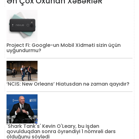
Ən Çox Oxunan XəBəRləR
Project Fi: Google-un Mobil Xidməti sizin üçün
uyğundurmu?
‘NCIS: New Orleans’ Hiatusdan nə zaman qayıdır?
'Shark Tank's' Kevin O'Leary, bu işdən
qovulduqdan sonra öyrəndiyi 1 nömrəli dərs
olduğunu söylədi