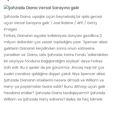
Şahzadə Diana, uşaqlar üçün beynəlxalq bir qala gecəsi
üçün Versal Sarayına gəlir. | Joel Robine / AFP / Getty
Images
Forbes, Diananın əşyalar kolleksiyası dünyanı gəzdikcə 2
milyon dollardan çox vəsait topladığını yazır. 'Spenser ailəsi
gəlirlərin Diananın keçidindən sonra onun xatirəsinə
yaradılan və' Diana, Uels Şahzadə Xatirə Fondu 'adlandırılan
bir xeyriyyə fonduna bağışlandığını söyləyir' deyə Forbes
izah edir. Bu o qədər də pis görünmür. Ancaq nəşr bir çox
sualın cavabsız qaldığına diqqət çəkdi. Niyə Spencer ailəsi
Şahzadə Diananın istəklərini nəzərə almadı və William və
Harry-yə paylamaları təxirə saldı? Bunu Althorp üçün gəlir
hesabına etdilər? Şahzadə Diana təsdiqləyərmi? Şahzadə
William və Şahzadə Harry edirsiniz? Bəlkə də heç bilmirik.