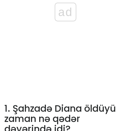
ad
1. Şahzadə Diana öldüyü
zaman nə qədər
dəyərində idi?