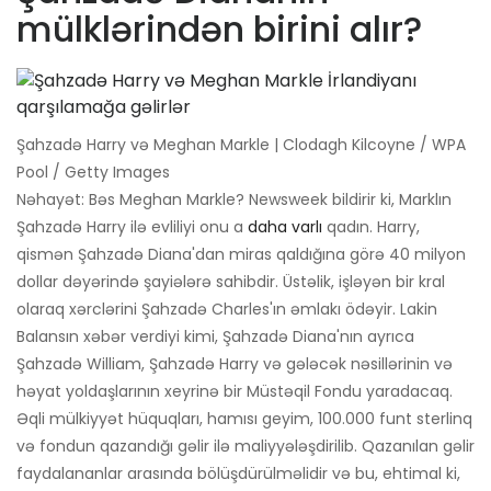
mülklərindən birini alır?
Şahzadə Harry və Meghan Markle | Clodagh Kilcoyne / WPA
Pool / Getty Images
Nəhayət: Bəs Meghan Markle? Newsweek bildirir ki, Marklın
Şahzadə Harry ilə evliliyi onu a
daha varlı
qadın. Harry,
qismən Şahzadə Diana'dan miras qaldığına görə 40 milyon
dollar dəyərində şayiələrə sahibdir. Üstəlik, işləyən bir kral
olaraq xərclərini Şahzadə Charles'ın əmlakı ödəyir. Lakin
Balansın xəbər verdiyi kimi, Şahzadə Diana'nın ayrıca
Şahzadə William, Şahzadə Harry və gələcək nəsillərinin və
həyat yoldaşlarının xeyrinə bir Müstəqil Fondu yaradacaq.
Əqli mülkiyyət hüquqları, hamısı geyim, 100.000 funt sterlinq
və fondun qazandığı gəlir ilə maliyyələşdirilib. Qazanılan gəlir
faydalananlar arasında bölüşdürülməlidir və bu, ehtimal ki,