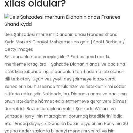
xilas oldular?
Uels Şahzadəsi mərhum Diananın anası Frances Shand
Kydd Mərkəzi Cinayət Məhkəməsinə gəlir. | Scott Barbour /
Getty Images
Bəs bununla necə yaxşılaşdılar? Forbes qeyd edir ki,
məhkəmə icraçılara - Şahzadə Diananın anası və bacısına -
İstək Məktubunda İngilis qanunları tərəfindən tələb olunan
dili tərk etdiyi üçün vəsiyyəti dəyişdirməyə icazə verdi.
Sənədlərin bu hissəsində “mülahizə” və “istəklər” kimi sözlər
istifadə edilmişdir. Nəticədə, bu, Diananın anası və bacısının
onun istəklərinə hörmət edib etməməyə qərar verə bilməsi
demək idi. Bəziləri icraçıların yalnız Şahzadə William və
Şahzadə Harry-nin maraqlarını qorumaq istədiklərini iddia
etdi. Ancaq dəyişiklik Diananın bütün əşyalarının Harry'nin 30
yaşına qədər saxlanıla biləcəyi mənasını verirdi və işin