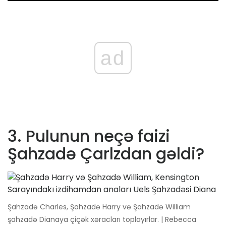
ad
3. Pulunun neçə faizi
Şahzadə Çarlzdan gəldi?
Şahzadə Charles, Şahzadə Harry və Şahzadə William
şahzadə Dianaya çiçək xəracları toplayırlar. | Rebecca