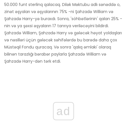
50.000 funt sterlinq qalacaq. Dilək Məktubu adlı sənəddə o,
zinət əşyaları və əşyalarının 75% -ni Şahzadə William və
Şahzadə Harry-yə buraxdı. Sonra, 'söhbətlərinin' qalan 25% -
nin və ya şəxsi əşyaların 17 tanrıya veriləcəyini bildirdi.
Şahzadə William, Şahzadə Harry və gələcək həyat yoldaşları
və nəsilləri üçün gələcək səhifələrdə bu barədə daha çox
Müstəqil Fondu quracaq. Və sonra 'qalıq əmlakı' olaraq
bilinən tarazlığı bərabər paylarla Şahzadə William və
Şahzadə Harry-dən tərk etdi.
ad