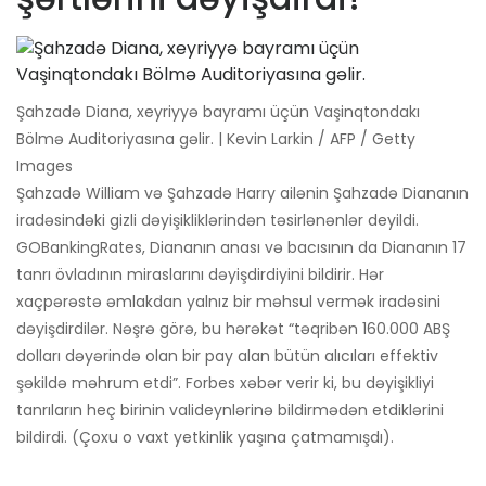
Şahzadə Diana, xeyriyyə bayramı üçün Vaşinqtondakı
Bölmə Auditoriyasına gəlir. | Kevin Larkin / AFP / Getty
Images
Şahzadə William və Şahzadə Harry ailənin Şahzadə Diananın
iradəsindəki gizli dəyişikliklərindən təsirlənənlər deyildi.
GOBankingRates, Diananın anası və bacısının da Diananın 17
tanrı övladının miraslarını dəyişdirdiyini bildirir. Hər
xaçpərəstə əmlakdan yalnız bir məhsul vermək iradəsini
dəyişdirdilər. Nəşrə görə, bu hərəkət “təqribən 160.000 ABŞ
dolları dəyərində olan bir pay alan bütün alıcıları effektiv
şəkildə məhrum etdi”. Forbes xəbər verir ki, bu dəyişikliyi
tanrıların heç birinin valideynlərinə bildirmədən etdiklərini
bildirdi. (Çoxu o vaxt yetkinlik yaşına çatmamışdı).