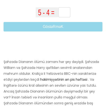
GöstəRməK
Şahzadə Diananın ölümü zamanı hər şey dəyişdi. Şahzadə
William və Şahzadə Harry qəfildən sevimli analarından
məhrum oldular. Kraliça II Yelizaveta BBC-nin xarakterizə
etdiyi şeylərdən keçdi
hakimiyyətinin ən pis həftəsi
. Və
İngiltərə özünü kral ailəsinin ən sevilən üzvünə yas tutdu.
Ancaq Şahzadə Diananın ölümünün dəyişmədiyi bir şey
var? İnsan təbiəti və insanların pulla məşğul olması.
Şahzadə Diananın ölümündən sonra geniş ərazidə baş