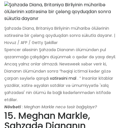
Şahzadə Diana, Britaniya Birliyinin müharibə ölülərinin
xatirəsinə bir çələng qoyduqdan sonra sükutla dayanır. |
Hovuz / AFP / Getty Şəkillər
Spencer ailəsinin Şahzadə Diananın ölümündən pul
qazanmağa çalışdığını düşünmək o qədər də yaxşı deyil.
Ancaq yalnız onlar olmazdı. Newsweek xəbər verir ki,
Diananın ölümündən sonra “həqiqi ictimai kədər gözə
çarpan səylərlə qarışdı
xatirəsini mal
. ” İnsanlar kitablar
yazdılar, xatirə əşyaları satdılar və ümumiyyətlə 'xalq
şahzadəsi' nin ölümü ilə bağlı kədərlənmədən istifadə
etdilər.
Növbəti
: Meghan Markle necə təsir bağışlayır?
15. Meghan Markle,
Şahzadə Diananın