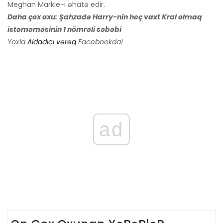
Meghan Markle-i əhatə edir.
Daha çox oxu:
Şahzadə Harry-nin heç vaxt Kral olmaq
istəməməsinin 1 nömrəli səbəbi
Yoxla
Aldadıcı vərəq
Facebookda!
ad