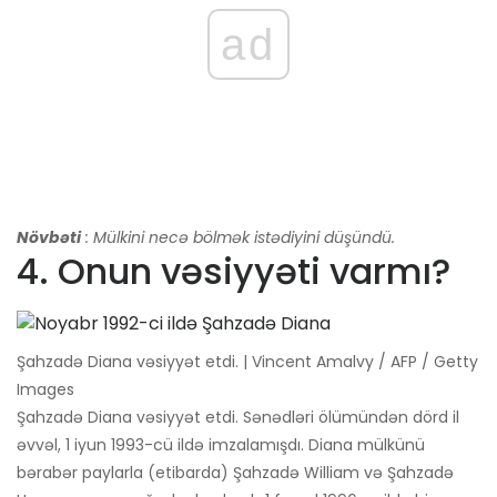
ad
Növbəti
: Mülkini necə bölmək istədiyini düşündü.
4. Onun vəsiyyəti varmı?
Şahzadə Diana vəsiyyət etdi. | Vincent Amalvy / AFP / Getty
Images
Şahzadə Diana vəsiyyət etdi. Sənədləri ölümündən dörd il
əvvəl, 1 iyun 1993-cü ildə imzalamışdı. Diana mülkünü
bərabər paylarla (etibarda) Şahzadə William və Şahzadə