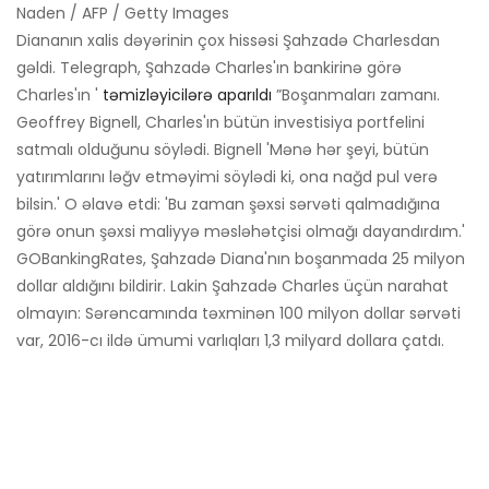
Naden / AFP / Getty Images
Diananın xalis dəyərinin çox hissəsi Şahzadə Charlesdan
gəldi. Telegraph, Şahzadə Charles'ın bankirinə görə
Charles'ın '
təmizləyicilərə aparıldı
”Boşanmaları zamanı.
Geoffrey Bignell, Charles'ın bütün investisiya portfelini
satmalı olduğunu söylədi. Bignell 'Mənə hər şeyi, bütün
yatırımlarını ləğv etməyimi söylədi ki, ona nağd pul verə
bilsin.' O əlavə etdi: 'Bu zaman şəxsi sərvəti qalmadığına
görə onun şəxsi maliyyə məsləhətçisi olmağı dayandırdım.'
GOBankingRates, Şahzadə Diana'nın boşanmada 25 milyon
dollar aldığını bildirir. Lakin Şahzadə Charles üçün narahat
olmayın: Sərəncamında təxminən 100 milyon dollar sərvəti
var, 2016-cı ildə ümumi varlıqları 1,3 milyard dollara çatdı.