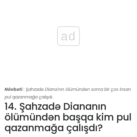
ad
Növbəti
: Şahzadə Diana'nın ölümündən sonra bir çox insan
pul qazanmağa çalışdı.
14. Şahzadə Diananın
ölümündən başqa kim pul
qazanmağa çalışdı?