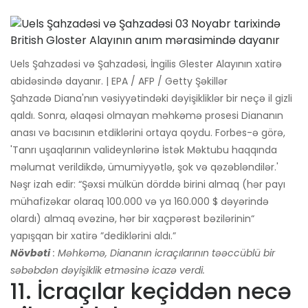
Uels Şahzadəsi və Şahzadəsi, İngilis Glester Alayının xatirə
abidəsində dayanır. | EPA / AFP / Getty Şəkillər
Şahzadə Diana'nın vəsiyyətindəki dəyişikliklər bir neçə il gizli
qaldı. Sonra, əlaqəsi olmayan məhkəmə prosesi Diananın
anası və bacısının etdiklərini ortaya qoydu. Forbes-ə görə,
'Tanrı uşaqlarının valideynlərinə İstək Məktubu haqqında
məlumat verildikdə, ümumiyyətlə, şok və qəzəbləndilər.'
Nəşr izah edir: “Şəxsi mülkün dörddə birini almaq (hər payı
mühafizəkar olaraq 100.000 və ya 160.000 $ dəyərində
olardı) almaq əvəzinə, hər bir xaçpərəst bəzilərinin“
yapışqan bir xatirə ”dediklərini aldı.”
Növbəti
: Məhkəmə, Diananın icraçılarının təəccüblü bir
səbəbdən dəyişiklik etməsinə icazə verdi.
11. İcraçılar keçiddən necə