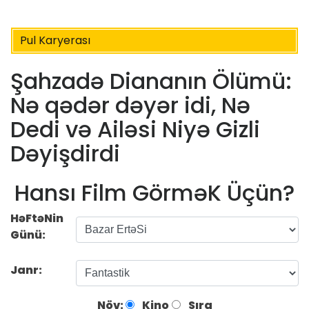
Pul Karyerası
Şahzadə Diananın Ölümü:
Nə qədər dəyər idi, Nə
Dedi və Ailəsi Niyə Gizli
Dəyişdirdi
Hansı Film GörməK Üçün?
HəFtəNin
Günü:
Janr:
Növ:
Kino
Sıra