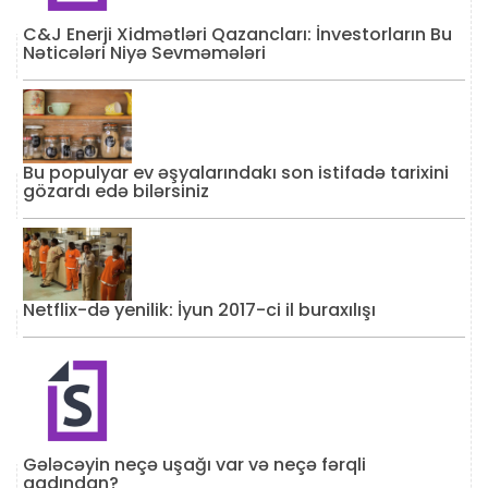
C&J Enerji Xidmətləri Qazancları: İnvestorların Bu
Nəticələri Niyə Sevməmələri
Bu populyar ev əşyalarındakı son istifadə tarixini
gözardı edə bilərsiniz
Netflix-də yenilik: İyun 2017-ci il buraxılışı
Gələcəyin neçə uşağı var və neçə fərqli
qadından?