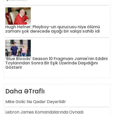
Hugh Hefner: Playboy-un qurucusu niyə ölümü
zamanı şok dərəcədə aşağı bir xalqa sahib idi
‘Blue Bloods’ Season 10 Fragmanı Jamie'nin Eddini
Toylarından Sonra Bir Eşik Üzərində Daşıdığını
Göstərir
Daha ƏTraflı
Mike Golic Nə Qədər Dəyərlidir
Lebron James Komandalarında Oynadı