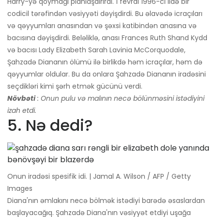
Harry-yə qoymağı planlaşdırırdı. 1 fevral 1996-cı ildə bir
codicil tərəfindən vəsiyyəti dəyişdirdi. Bu əlavədə icraçıları
və qəyyumları anasından və şəxsi katibindən anasına və
bacısına dəyişdirdi. Beləliklə, anası Frances Ruth Shand Kydd
və bacısı Lady Elizabeth Sarah Lavinia McCorquodale,
Şahzadə Diananın ölümü ilə birlikdə həm icraçılar, həm də
qəyyumlar oldular. Bu da onlara Şahzadə Diananın iradəsini
seçdikləri kimi şərh etmək gücünü verdi.
Növbəti
: Onun pulu və malının necə bölünməsini istədiyini
izah etdi.
5. Nə dedi?
Onun iradəsi spesifik idi. | Jamal A. Wilson / AFP / Getty
Images
Diana'nın əmlakını necə bölmək istədiyi barədə əsaslardan
başlayacağıq. Şahzadə Diana'nın vəsiyyət etdiyi uşağa