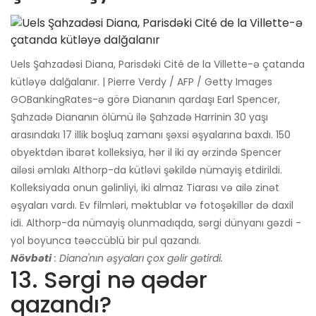
Uels Şahzadəsi Diana, Parisdəki Cité de la Villette-ə çatanda
kütləyə dalğalanır. | Pierre Verdy / AFP / Getty Images
GOBankingRates-ə görə Diananın qardaşı Earl Spencer,
Şahzadə Diananın ölümü ilə Şahzadə Harrinin 30 yaşı
arasındakı 17 illik boşluq zamanı şəxsi əşyalarına baxdı. 150
obyektdən ibarət kolleksiya, hər il iki ay ərzində Spencer
ailəsi əmlakı Althorp-da kütləvi şəkildə nümayiş etdirildi.
Kolleksiyada onun gəlinliyi, iki almaz Tiarası və ailə zinət
əşyaları vardı. Ev filmləri, məktublar və fotoşəkillər də daxil
idi. Althorp-da nümayiş olunmadıqda, sərgi dünyanı gəzdi -
yol boyunca təəccüblü bir pul qazandı.
Növbəti
: Diana'nın əşyaları çox gəlir gətirdi.
13. Sərgi nə qədər
qazandı?