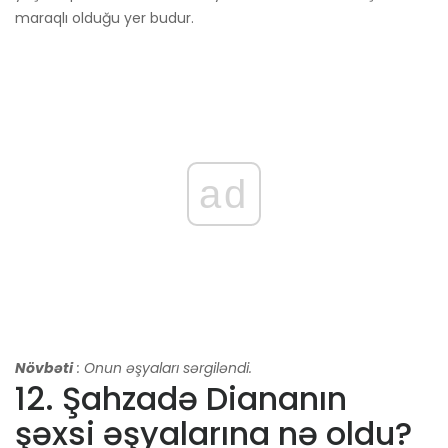
maraqlı olduğu yer budur.
ad
Növbəti
: Onun əşyaları sərgiləndi.
12. Şahzadə Diananın
şəxsi əşyalarına nə oldu?