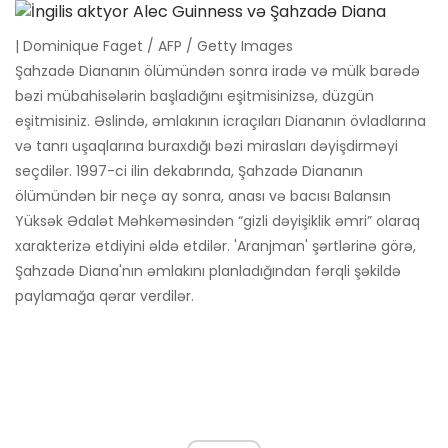
| Dominique Faget / AFP / Getty Images
Şahzadə Diananın ölümündən sonra iradə və mülk barədə
bəzi mübahisələrin başladığını eşitmisinizsə, düzgün
eşitmisiniz. Əslində, əmlakının icraçıları Diananın övladlarına
və tanrı uşaqlarına buraxdığı bəzi mirasları dəyişdirməyi
seçdilər. 1997-ci ilin dekabrında, Şahzadə Diananın
ölümündən bir neçə ay sonra, anası və bacısı Balansın
Yüksək Ədalət Məhkəməsindən “gizli dəyişiklik əmri” olaraq
xarakterizə etdiyini əldə etdilər. 'Aranjman' şərtlərinə görə,
Şahzadə Diana'nın əmlakını planladığından fərqli şəkildə
paylamağa qərar verdilər.