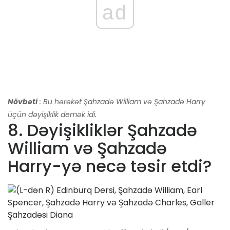
ad
Növbəti
: Bu hərəkət Şahzadə William və Şahzadə Harry
üçün dəyişiklik demək idi.
8. Dəyişikliklər Şahzadə
William və Şahzadə
Harry-yə necə təsir etdi?