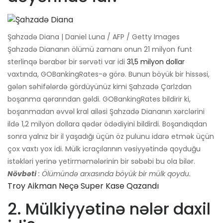
Şahzadə Diana | Daniel Luna / AFP / Getty Images
Şahzadə Diananın ölümü zamanı onun 21 milyon funt
sterlinqə bərabər bir sərvəti var idi
31,5 milyon dollar
vaxtında, GOBankingRates-ə görə. Bunun böyük bir hissəsi,
gələn səhifələrdə gördüyünüz kimi Şahzadə Çarlzdan
boşanma qərarından gəldi. GOBankingRates bildirir ki,
boşanmadan əvvəl kral ailəsi Şahzadə Diananın xərclərini
ildə 1,2 milyon dollara qədər ödədiyini bildirdi. Boşandıqdan
sonra yalnız bir il yaşadığı üçün öz pulunu idarə etmək üçün
çox vaxtı yox idi. Mülk icraçılarının vəsiyyətində qoyduğu
istəkləri yerinə yetirməmələrinin bir səbəbi bu ola bilər.
Növbəti
: Ölümündə arxasında böyük bir mülk qoydu.
Troy Aikman Neçə Super Kase Qazandı
2. Mülkiyyətinə nələr daxil